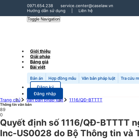
0971.654.238
service.center@caselaw.vn
Hướng dẫn sử dụng
|
Liên hệ
Toggle Navigation
Giới thiệu
Giải pháp
Bảng giá
Bài viết
Bản án
Hợp đồng mẫu
Văn bản pháp luật
Tra cứu 
Đăng ký
Đăng nhập
Trang chủ
Văn bản pháp luật
1116/QĐ-BTTTT
Thông tin văn bản
89
0
Quyết định số 1116/QĐ-BTTTT n
Inc-US0028 do Bộ Thông tin và T