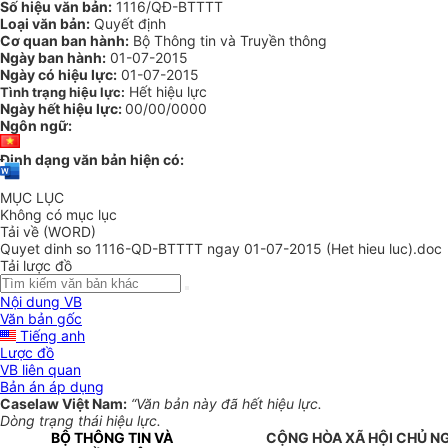
Số hiệu văn bản:
1116/QĐ-BTTTT
Loại văn bản:
Quyết định
Cơ quan ban hành:
Bộ Thông tin và Truyền thông
Ngày ban hành:
01-07-2015
Ngày có hiệu lực:
01-07-2015
Hết hiệu lực
Tình trạng hiệu lực:
Ngày hết hiệu lực:
00/00/0000
Ngôn ngữ:
Định dạng văn bản hiện có:
MỤC LỤC
Không có mục lục
Tải về (WORD)
Quyet dinh so 1116-QD-BTTTT ngay 01-07-2015 (Het hieu luc).doc
Tải lược đồ
Nội dung VB
Văn bản gốc
Tiếng anh
Lược đồ
VB liên quan
Bản án áp dụng
Caselaw Việt Nam:
“Văn bản này đã hết hiệu lực.
Dòng trạng thái hiệu lực.
BỘ THÔNG TIN VÀ
CỘNG HÒA XÃ HỘI CHỦ N