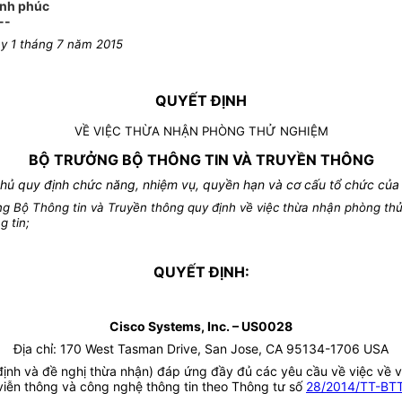
ạnh phúc
--
ày 1 tháng 7 năm 2015
QUYẾT ĐỊNH
VỀ VIỆC THỪA NHẬN PHÒNG THỬ NGHIỆM
BỘ TRƯỞNG BỘ THÔNG TIN VÀ TRUYỀN THÔNG
ủ quy định chức năng, nhiệm vụ, quyền hạn và cơ cấu tổ chức của 
g Bộ Thông tin và Truyền thông quy định về việc thừa nhận phòng th
g tin;
QUYẾT ĐỊNH:
Cisco Systems, Inc. – US0028
Địa chỉ: 170 West Tasman Drive, San Jose, CA 95134-1706 USA
định và đề nghị thừa nhận) đáp ứng đầy đủ các yêu cầu về việc về 
viễn thông và công nghệ thông tin theo Thông tư số
28/2014/TT-BT