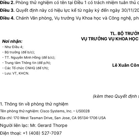
Điều 2.
Phòng thử nghiệm có tên tại Điều 1 có trách nhiệm tuân thủ 
Điều 3.
Quyết định này có hiệu lực kể từ ngày ký đến ngày 30/11/
Điều 4.
Chánh Văn phòng, Vụ trưởng Vụ Khoa học và Công nghệ, phòng
TL. BỘ TRƯỞ
VỤ TRƯỞNG VỤ KHOA HỌC
Nơi nhận:
- Như Điều 4;
- Bộ trưởng (để b/c);
- TT. Nguyễn Minh Hồng (để b/c);
- Trung tâm Thông tin (để p/h);
Lê Xuân Cô
- Các Tổ chức CNHQ (để t/h);
- Lưu: VT, KHCN.
(kèm theo Quyết định
1. Thông tin về phòng thử nghiệm
Tên phòng thử nghiệm: Cisco Systems, Inc. – US0028
Địa chỉ: 170 West Tasman Drive, San Jose, CA 95134-1706 USA
Người liên lạc: Mr. Gerard Thorpe
Điện thoại: +1 (408) 527-7097