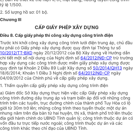
tỷ lệ 1/500.
2. Số lượng hồ sơ: 01 bộ.
Chương III
CẤP GIẤY PHÉP XÂY DỰNG
Điều 8. Cấp giấy phép thi công xây dựng công trình điện
Trước khi khởi công xây dựng công trình lưới điện trung áp, chủ đầu
tư phải có Giấy phép xây dựng được quy định tại Thông tư số
10/2012/TT-BXD
ngày 20/12/2012 của Bộ Xây dựng về Hướng dẫn
chi tiết một số nội dung của Nghị định số
64/2012/NĐ-CP
trừ trường
hợp xây dựng các công trình được miễn giấy phép xây dựng được
quy định tại Khoản 2 Điều 89 Luật Xây dựng số
50/2014/QH13
ngày
18/6/2014; Khoản 1 Điều 3 Nghị định số
64/2012/NĐ-CP
ngày
04/09/2012 của Chính phủ về cấp giấy phép xây dựng.
1. Thẩm quyền cấp giấy phép xây dựng công trình điện
a) Giám đốc Sở Xây dựng thực hiện việc cấp Giấy phép xây dựng
công trình đường dây trung áp và trạm biến áp đối với những công
trình trên các tuyến, trục đường chính của thành phố Tuy Hòa có lộ
giới từ 30m trở lên; những công trình theo tuyến thuộc một dự án
nhưng nằm trên địa bàn từ hai huyện, thị xã, thành phố trở lên thuộc
địa giới hành chính do UBND Tỉnh quản lý; công trình thuộc dự án có
vốn đầu tư trực tiếp nước ngoài; công trình thuộc dự án và các
công trình khác theo chỉ đạo của UBND Tỉnh.