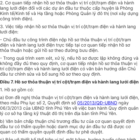
2. Cơ quan tiếp nhận hồ sơ thỏa thuận vị trí cột/trạm điện và hành
lang lưới điện đối với các dự án đầu tư thuộc cấp huyện là Phòng
Kinh tế/Kinh tế và Hạ tầng hoặc Phòng Quản lý đô thị (nơi xây dựng
công trình điện).
3. Việc tiếp nhận hồ sơ thỏa thuận vị trí cột/trạm điện và hành lang
lưới điện:
- Chủ đầu tư công trình điện nộp hồ sơ thỏa thuận vị trí cột/trạm
điện và hành lang lưới điện trực tiếp tại cơ quan tiếp nhận hồ sơ
thỏa thuận hoặc gửi hồ sơ theo đường bưu điện.
- Trong quá trình xem xét, xử lý, nếu hồ sơ được lập không đúng và
không đầy đủ theo quy định, cơ quan tiếp nhận hồ sơ thỏa thuận vị
trí cột/trạm điện và hành lang lưới điện có văn bản hướng dẫn Chủ
đầu tư chỉnh sửa và bổ sung hồ sơ theo quy định.
Điều 7. Hồ sơ thỏa thuận vị trí cột/trạm điện và hành lang lưới điện
1. Hồ sơ gồm có:
a) Đơn đề nghị thỏa thuận vị trí cột/trạm điện và hành lang lưới điện,
theo mẫu Phụ lục số 2, Quyết định số
05/2013/QĐ-UBND
ngày
06/3/2013 của UBND tỉnh Phú Yên về việc ban hành Quy định quản
lý cơ sở hạ tầng kỹ thuật đô thị trên địa bàn tỉnh Phú Yên.
b) Văn bản chấp thuận chủ trương đầu tư của cơ quan quyết định
đầu tư có thẩm quyền hoặc danh mục dự án đầu tư đã được cơ
quan có thẩm quyền quyết định đầu tư phê duyệt.
c) Bản vẽ thiết kế thể hiện vị trí, mặt bằng, hướng tuyến công trình