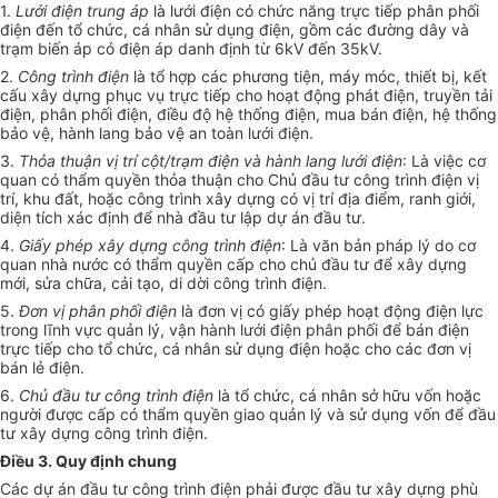
1.
Lưới điện trung áp
là lưới điện có chức năng trực tiếp phân phối
điện đến tổ chức, cá nhân sử dụng điện, gồm các đường dây và
trạm biến áp có điện áp danh định từ 6kV đến 35kV.
2.
Công trình điện
là tổ hợp các phương tiện, máy móc, thiết bị, kết
cấu xây dựng phục vụ trực tiếp cho hoạt động phát điện, truyền tải
điện, phân phối điện, điều độ hệ thống điện, mua bán điện, hệ thống
bảo vệ, hành lang bảo vệ an toàn lưới điện.
3.
Thỏa thuận vị trí cột/trạm điện và hành lang lưới điện
: Là việc cơ
quan có thẩm quyền thỏa thuận cho Chủ đầu tư công trình điện vị
trí, khu đất, hoặc công trình xây dựng có vị trí địa điểm, ranh giới,
diện tích xác định để nhà đầu tư lập dự án đầu tư.
4.
Giấy phép xây dựng công trình điện
: Là văn bản pháp lý do cơ
quan nhà nước có thẩm quyền cấp cho chủ đầu tư để xây dựng
mới, sửa chữa, cải tạo, di dời công trình điện.
5.
Đơn vị phân phối điện
là đơn vị có giấy phép hoạt động điện lực
trong lĩnh vực quản lý, vận hành lưới điện phân phối để bán điện
trực tiếp cho tổ chức, cá nhân sử dụng điện hoặc cho các đơn vị
bán lẻ điện.
6.
Chủ đầu tư công trình điện
là tổ chức, cá nhân sở hữu vốn hoặc
người được cấp có thẩm quyền giao quản lý và sử dụng vốn để đầu
tư xây dựng công trình điện.
Điều 3. Quy định chung
Các dự án đầu tư công trình điện phải được đầu tư xây dựng phù