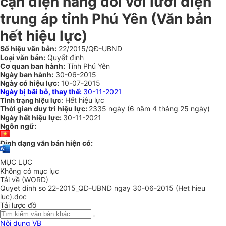
cận điện năng đối với lưới điện
trung áp tỉnh Phú Yên
(Văn bản
hết hiệu lực)
Số hiệu văn bản:
22/2015/QĐ-UBND
Loại văn bản:
Quyết định
Cơ quan ban hành:
Tỉnh Phú Yên
Ngày ban hành:
30-06-2015
Ngày có hiệu lực:
10-07-2015
Ngày bị bãi bỏ, thay thế:
30-11-2021
Hết hiệu lực
Tình trạng hiệu lực:
Thời gian duy trì hiệu lực:
2335 ngày
(
6 năm
4 tháng
25 ngày
)
Ngày hết hiệu lực:
30-11-2021
Ngôn ngữ:
Định dạng văn bản hiện có:
MỤC LỤC
Không có mục lục
Tải về (WORD)
Quyet dinh so 22-2015_QD-UBND ngay 30-06-2015 (Het hieu
luc).doc
Tải lược đồ
Nội dung VB