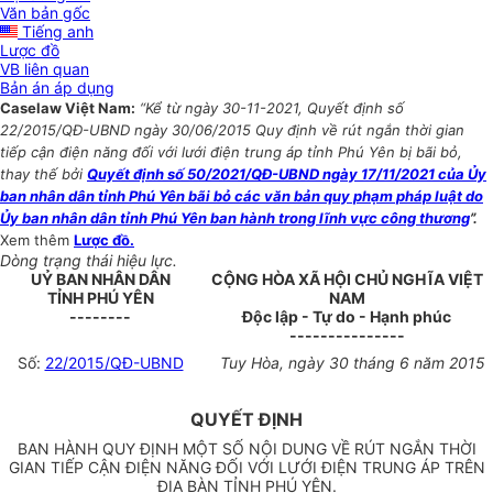
Văn bản gốc
Tiếng anh
Lược đồ
VB liên quan
Bản án áp dụng
Caselaw Việt Nam:
“Kể từ ngày 30-11-2021, Quyết định số
22/2015/QĐ-UBND ngày 30/06/2015 Quy định về rút ngắn thời gian
tiếp cận điện năng đối với lưới điện trung áp tỉnh Phú Yên bị bãi bỏ,
thay thế bởi
Quyết định số 50/2021/QĐ-UBND ngày 17/11/2021 của Ủy
ban nhân dân tỉnh Phú Yên bãi bỏ các văn bản quy phạm pháp luật do
Ủy ban nhân dân tỉnh Phú Yên ban hành trong lĩnh vực công thương
”.
Xem thêm
Lược đồ.
Dòng trạng thái hiệu lực.
UỶ BAN NHÂN DÂN
CỘNG HÒA XÃ HỘI CHỦ NGHĨA VIỆT
TỈNH PHÚ YÊN
NAM
--------
Độc lập - Tự do - Hạnh phúc
---------------
Số:
22/2015/QĐ-UBND
Tuy Hòa, ngày 30 tháng 6 năm 2015
QUYẾT ĐỊNH
BAN HÀNH QUY ĐỊNH MỘT SỐ NỘI DUNG VỀ RÚT NGẮN THỜI
GIAN TIẾP CẬN ĐIỆN NĂNG ĐỐI VỚI LƯỚI ĐIỆN TRUNG ÁP TRÊN
ĐỊA BÀN TỈNH PHÚ YÊN
.