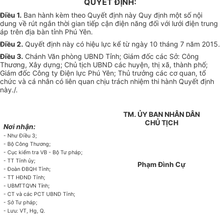
QUYẾT ĐỊNH:
Điều 1.
Ban hành kèm theo Quyết định này Quy định một số nội
dung về rút ngắn thời gian tiếp cận điện năng đối với lưới điện trung
áp trên địa bàn tỉnh Phú Yên.
Điều 2.
Quyết định này có hiệu lực kể từ ngày
10
tháng
7
năm 2015.
Điều 3.
Chánh Văn phòng UBND Tỉnh; Giám đốc các Sở: Công
Thương, Xây dựng; Chủ tịch UBND các huyện, thị xã, thành phố;
Giám đốc Công ty Điện lực Phú Yên; Thủ trưởng các cơ quan, tổ
chức và cá nhân có liên quan chịu trách nhiệm thi hành Quyết định
này./.
TM. ỦY BAN NHÂN DÂN
CHỦ TỊCH
Nơi nhận:
- Như Điều 3;
- Bộ Công Thương;
- Cục kiểm tra VB - Bộ Tư pháp;
- TT Tỉnh ủy;
Phạm Đình Cự
- Đoàn ĐBQH Tỉnh;
- TT HĐND Tỉnh;
-
UBMTTQVN Tỉnh;
- CT và các PCT UBND Tỉnh;
- Sở Tư pháp;
- Lưu: VT, Hg, Q.