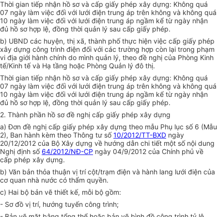
Thời gian tiếp nhận hồ sơ và cấp giấy phép xây dựng: Không quá
07 ngày làm việc đối với lưới điện trung áp trên không và không quá
10 ngày làm việc đối với lưới điện trung áp ngầm kể từ ngày nhận
đủ hồ sơ hợp lệ, đồng thời quản lý sau cấp giấy phép.
b) UBND các huyện, thị xã, thành phố thực hiện việc cấp giấy phép
xây dựng công trình điện đối với các trường hợp còn lại trong phạm
vi địa giới hành chính do mình quản lý, theo đề nghị của Phòng Kinh
tế/Kinh tế và Hạ tầng hoặc Phòng Quản lý đô thị.
Thời gian tiếp nhận hồ sơ và cấp giấy phép xây dựng: Không quá
07 ngày làm việc đối với lưới điện trung áp trên không và không quá
10 ngày làm việc đối với lưới điện trung áp ngầm kể từ ngày nhận
đủ hồ sơ hợp lệ, đồng thời quản lý sau cấp giấy phép.
2. Thành phần hồ sơ đề nghị cấp giấy phép xây dựng
a) Đơn đề nghị cấp giấy phép xây dựng theo mẫu Phụ lục số 6 (Mẫu
2), Ban hành kèm theo Thông tư số
10/2012/TT-BXD
ngày
20/12/2012 của Bộ Xây dựng về hướng dẫn chi tiết một số nội dung
Nghị định số
64/2012/NĐ-CP
ngày 04/9/2012 của Chính phủ về
cấp phép xây dựng.
b) Văn bản thỏa thuận vị trí cột/trạm điện và hành lang lưới điện của
cơ quan nhà nước có thẩm quyền.
c) Hai bộ bản vẽ thiết kế, mỗi bộ gồm:
- Sơ đồ vị trí, hướng tuyến công trình;
- Bản vẽ mặt bằng tổng thể hoặc bản vẽ bình đồ công trình tỷ lệ