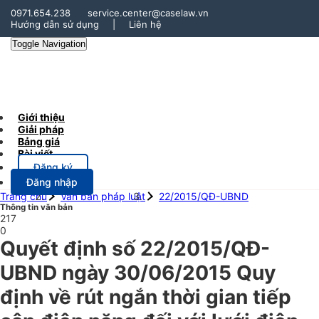
0971.654.238
service.center@caselaw.vn
Hướng dẫn sử dụng
|
Liên hệ
Toggle Navigation
Giới thiệu
Giải pháp
Bảng giá
Bài viết
Đăng ký
Đăng nhập
Trang chủ
Văn bản pháp luật
22/2015/QĐ-UBND
Thông tin văn bản
217
0
Quyết định số 22/2015/QĐ-
UBND ngày 30/06/2015 Quy
định về rút ngắn thời gian tiếp