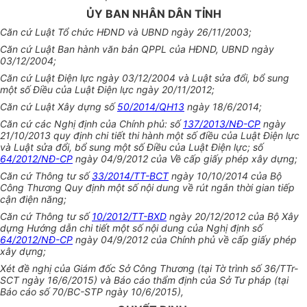
ỦY BAN NHÂN DÂN TỈNH
Căn cứ Luật Tổ chức HĐND và UBND ngày 26/11/2003;
Căn cứ Luật Ban hành văn bản QPPL của HĐND, UBND ngày
03/12/2004;
Căn cứ Luật Điện lực ngày 03/12/2004 và Luật sửa đổi, bổ sung
một số Điều của Luật Điện lực ngày 20/11/2012;
Căn cứ Luật Xây dựng số
50/2014/QH13
ngày 18/6/2014;
Căn cứ các Nghị định của Chính phủ: số
137/2013/NĐ-CP
ngày
21/10/2013 quy định chi tiết thi hành một số điều của Luật Điện lực
và Luật sửa đổi, bổ sung một số Điều của Luật Điện lực; số
64/2012/NĐ-CP
ngày 04/9/2012 của Về cấp giấy phép xây dựng;
Căn cứ Thông tư số
33/2014/TT-BCT
ngày 10/10/2014 của Bộ
Công Thương Quy định một số nội dung về rút ngắn thời gian tiếp
cận điện năng;
Căn cứ Thông tư số
10/2012/TT-BXD
ngày 20/12/2012 của Bộ Xây
dựng Hướng dẫn chi tiết một số nội dung của Nghị định số
64/2012/NĐ-CP
ngày 04/9/2012 của Chính phủ về cấp giấy phép
xây dựng;
Xét đề nghị của Giám đốc Sở Công Thương (tại Tờ trình số 36/TTr-
SCT ngày 16/6/2015) và Báo cáo thẩm định của Sở Tư pháp (tại
Báo cáo số 70/BC-STP ngày 10/6/2015),