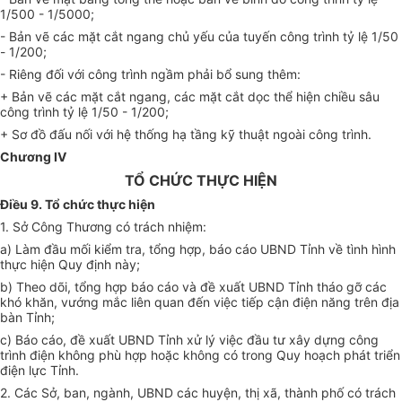
1/500 - 1/5000;
- Bản vẽ các mặt cắt ngang chủ yếu của tuyến công trình tỷ lệ 1/50
- 1/200;
- Riêng đối với công trình ngầm phải bổ sung thêm:
+ Bản vẽ các mặt cắt ngang, các mặt cắt dọc thể hiện chiều sâu
công trình tỷ lệ 1/50 - 1/200;
+ Sơ đồ đấu nối với hệ thống hạ tầng kỹ thuật ngoài công trình.
Chương IV
TỔ CHỨC THỰC HIỆN
Điều 9. Tổ chức thực hiện
1. Sở Công Thương có trách nhiệm:
a) Làm đầu mối kiểm tra, tổng hợp, báo cáo UBND Tỉnh về tình hình
thực hiện Quy định này;
b) Theo dõi, tổng hợp báo cáo và đề xuất UBND Tỉnh tháo gỡ các
khó khăn, vướng mắc liên quan đến việc tiếp cận điện năng trên địa
bàn Tỉnh;
c) Báo cáo, đề xuất UBND Tỉnh xử lý việc đầu tư xây dựng công
trình điện không phù hợp hoặc không có trong Quy hoạch phát triển
điện lực Tỉnh.
2. Các Sở, ban, ngành, UBND các huyện, thị xã, thành phố có trách