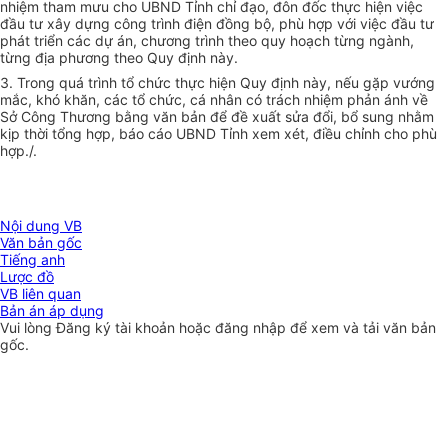
nhiệm tham mưu cho UBND Tỉnh chỉ đạo, đôn đốc thực hiện việc
đầu tư xây dựng công trình điện đồng bộ, phù hợp với việc đầu tư
phát triển các dự án, chương trình theo quy hoạch từng ngành,
từng địa phương theo Quy định này.
3. Trong quá trình tổ chức thực hiện Quy định này, nếu gặp vướng
mắc, khó khăn, các tổ chức, cá nhân có trách nhiệm phản ánh về
Sở Công Thương bằng văn bản để đề xuất sửa đổi, bổ sung nhằm
kịp thời tổng hợp, báo cáo UBND Tỉnh xem xét, điều chỉnh cho phù
hợp./.
Nội dung VB
Văn bản gốc
Tiếng anh
Lược đồ
VB liên quan
Bản án áp dụng
Vui lòng
Đăng ký
tài khoản hoặc
đăng nhập
để xem và tải văn bản
gốc.