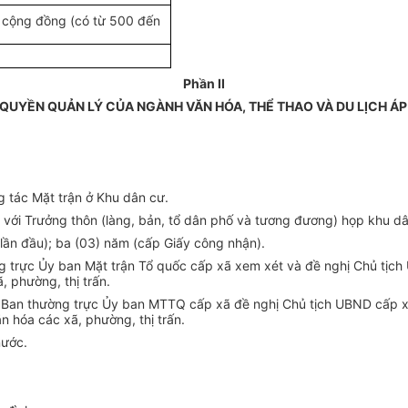
ụ cộng đồng (có từ 500 đến
Phần II
UYỀN QUẢN LÝ CỦA NGÀNH VĂN HÓA, THỂ THAO VÀ DU LỊCH ÁP D
g tác Mặt trận ở Khu dân cư.
 với Trưởng thôn (làng, bản, tổ dân phố và tương đương) họp khu dâ
 lần đầu); ba (03) năm (cấp Giấy công nhận).
g trực Ủy ban Mặt trận Tổ quốc cấp xã xem xét và đề nghị Chủ tịch
, phường, thị trấn.
 Ban thường trực Ủy ban MTTQ cấp xã đề nghị Chủ tịch UBND cấp xã
n hóa các xã, phường, thị trấn.
nước.