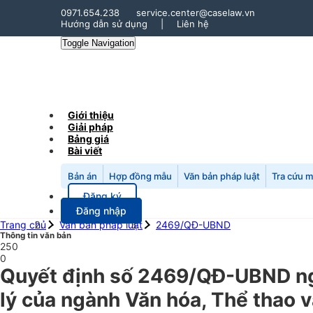
0971.654.238
service.center@caselaw.vn
Hướng dẫn sử dụng
|
Liên hệ
Toggle Navigation
Giới thiệu
Giải pháp
Bảng giá
Bài viết
Bản án
Hợp đồng mẫu
Văn bản pháp luật
Tra cứu 
Đăng ký
Đăng nhập
Trang chủ
Văn bản pháp luật
2469/QĐ-UBND
Thông tin văn bản
250
0
Quyết định số 2469/QĐ-UBND ngà
lý của ngành Văn hóa, Thể thao v