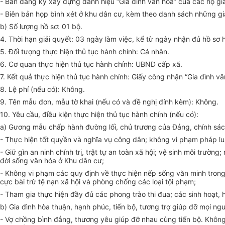
- Bản đăng ký xây dựng danh hiệu “Gia đình văn hóa” của các hộ gia
- Biên bản họp bình xét ở khu dân cư, kèm theo danh sách những gia
b) Số lượng hồ sơ: 01 bộ.
4. Thời hạn giải quyết: 03 ngày làm việc, kể từ ngày nhận đủ hồ sơ h
5. Đối tượng thực hiện thủ tục hành chính: Cá nhân.
6. Cơ quan thực hiện thủ tục hành chính: UBND cấp xã.
7. Kết quả thực hiện thủ tục hành chính: Giấy công nhận “Gia đình vă
8. Lệ phí (nếu có): Không.
9. Tên mẫu đơn, mẫu tờ khai (nếu có và đề nghị đính kèm): Không.
10. Yêu cầu, điều kiện thực hiện thủ tục hành chính (nếu có):
a) Gương mẫu chấp hành đường lối, chủ trương của Đảng, chính sách
- Thực hiện tốt quyền và nghĩa vụ công dân; không vi phạm pháp l
- Giữ gìn an ninh chính trị, trật tự an toàn xã hội; vệ sinh môi trư
đời sống văn hóa ở Khu dân cư;
- Không vi phạm các quy định về thực hiện nếp sống văn minh trong 
cực bài trừ tệ nạn xã hội và phòng chống các loại tội phạm;
- Tham gia thực hiện đầy đủ các phong trào thi đua; các sinh hoạt, 
b) Gia đình hòa thuận, hạnh phúc, tiến bộ, tương trợ giúp đỡ mọi ng
- Vợ chồng bình đẳng, thương yêu giúp đỡ nhau cùng tiến bộ. Không 