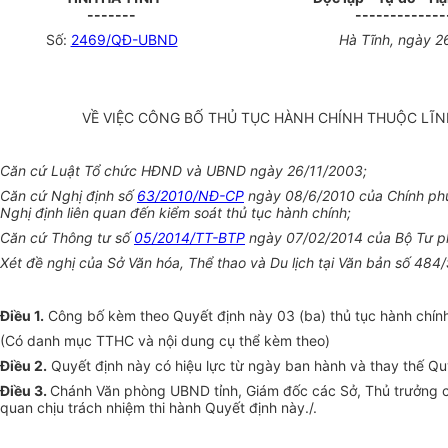
-------
-------------
Số:
2469/QĐ-UBND
Hà Tĩnh, ngày 2
VỀ VIỆC CÔNG BỐ THỦ TỤC HÀNH CHÍNH THUỘC LĨNH
Căn cứ Luật Tổ chức HĐND và UBND ngày 26/11/2003;
Căn cứ Nghị định số
63/2010/NĐ-CP
ngày 08/6/2010 của Chính phủ 
Nghị định liên quan đến kiểm soát thủ tục hành chính;
Căn cứ Thông tư số
05/2014/TT-BTP
ngày 07/02/2014 của Bộ Tư phá
Xét đề nghị của Sở Văn hóa, Thể thao và Du lịch tại Văn bản số 4
Điều 1.
Công bố kèm theo Quyết định này 03 (ba) thủ tục hành chính
(Có danh mục TTHC và nội dung cụ thể kèm theo)
Điều 2.
Quyết định này có hiệu lực từ ngày ban hành và thay thế Qu
Điều 3.
Chánh Văn phòng UBND tỉnh, Giám đốc các Sở, Thủ trưởng các
quan chịu trách nhiệm thi hành Quyết định này./.