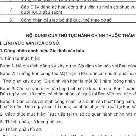
Cấp Giấy đăng ký hoạt động thư viện tư nhân có phục v
2
dưới 1000 đầu sách)
3
Công nhận câu lạc bộ thể dục, thể thao cơ sở
NỘI DUNG CỦA THỦ TỤC HÀNH CHÍNH THUỘC THẨM Q
I. LĨNH VỰC VĂN HÓA CƠ SỞ.
1. Công nhận danh hiệu Gia đình văn hóa.
1. Trình tự thực hiện:
Bước 1: Hộ gia đình đăng ký xây dựng Gia đình văn hóa với Ban côn
Bước 2: Trưởng Ban công tác Mặt trận ở Khu dân cư chủ trì phối hợp
- Thời gian xây dựng “Gia đình văn hóa” là một (01) năm (công nhận
Bước 3: Căn cứ vào biên bản họp bình xét ở khu dân cư, Ban Thườn
Đến ngày hẹn, tổ chức, cá nhân nhận kết quả tại Ban Văn hóa các xã
Bước 4: Căn cứ quyết định công nhận “Gia đình văn hóa” hàng năm,
hóa” 3 năm. Đến ngày hẹn, tổ chức, cá nhân nhận kết quả tại Ban Vă
2. Cách thức thực hiện: Trực tiếp tại trụ sở cơ quan hành chính nhà 
3. Thành phần, số lượng hồ sơ:
a) Thành phần hồ sơ: