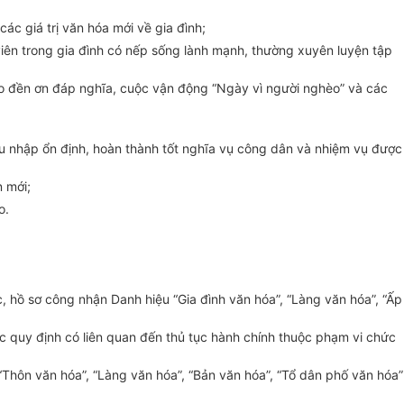
các giá trị văn hóa mới về gia đình;
viên trong gia đình có nếp sống lành mạnh, thường xuyên luyện tập
ào đền ơn đáp nghĩa, cuộc vận động “Ngày vì người nghèo” và các
thu nhập ổn định, hoàn thành tốt nghĩa vụ công dân và nhiệm vụ được
n mới;
o.
ục, hồ sơ công nhận Danh hiệu “Gia đình văn hóa”, “Làng văn hóa”, “Ấp
c quy định có liên quan đến thủ tục hành chính thuộc phạm vi chức
Thôn văn hóa”, “Làng văn hóa”, “Bản văn hóa”, “Tổ dân phố văn hóa”