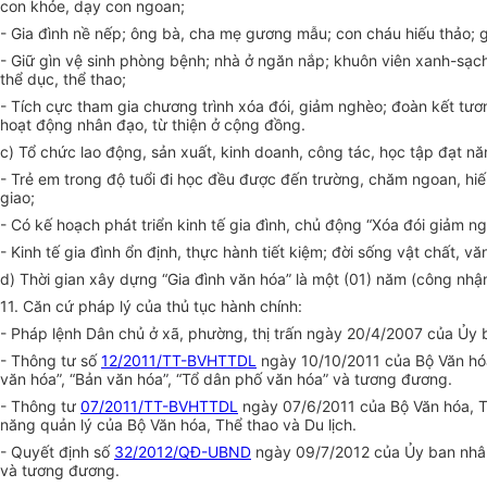
con khỏe, dạy con ngoan;
- Gia đình nề nếp; ông bà, cha mẹ gương mẫu; con cháu hiếu thảo; giữ
- Giữ gìn vệ sinh phòng bệnh; nhà ở ngăn nắp; khuôn viên xanh-sạc
thể dục, thể thao;
- Tích cực tham gia chương trình xóa đói, giảm nghèo; đoàn kết t
hoạt động nhân đạo, từ thiện ở cộng đồng.
c) Tổ chức lao động, sản xuất, kinh doanh, công tác, học tập đạt nă
- Trẻ em trong độ tuổi đi học đều được đến trường, chăm ngoan, hiế
giao;
- Có kế hoạch phát triển kinh tế gia đình, chủ động “Xóa đói giảm
- Kinh tế gia đình ổn định, thực hành tiết kiệm; đời sống vật chất, 
d) Thời gian xây dựng “Gia đình văn hóa” là một (01) năm (công nhậ
11. Căn cứ pháp lý của thủ tục hành chính:
- Pháp lệnh Dân chủ ở xã, phường, thị trấn ngày 20/4/2007 của Ủy
- Thông tư số
12/2011/TT-BVHTTDL
ngày 10/10/2011 của Bộ Văn hóa, 
văn hóa”, “Bản văn hóa”, “Tổ dân phố văn hóa” và tương đương.
- Thông tư
07/2011/TT-BVHTTDL
ngày 07/6/2011 của Bộ Văn hóa, Th
năng quản lý của Bộ Văn hóa, Thể thao và Du lịch.
- Quyết định số
32/2012/QĐ-UBND
ngày 09/7/2012 của Ủy ban nhân 
và tương đương.