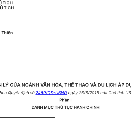
Ủ TỊCH
Ủ TỊCH
 Thiện
Ý CỦA NGÀNH VĂN HÓA, THỂ THAO VÀ DU LỊCH ÁP DỤN
heo Quyết định số
2469/QĐ-UBND
ngày 26/6/2015 của Chủ tịch UB
Phần I
DANH MỤC THỦ TỤC HÀNH CHÍNH