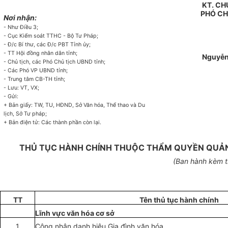
KT. CH
PHÓ CH
Nơi nhận:
- Như Điều 3;
- Cục Kiểm soát TTHC - Bộ Tư Pháp;
- Đ/c Bí thư, các Đ/c PBT Tỉnh ủy;
- TT Hội đồng nhân dân tỉnh;
Nguyễn
- Chủ tịch, các Phó Chủ tịch UBND tỉnh;
- Các Phó VP UBND tỉnh;
- Trung tâm CB-TH tỉnh;
- Lưu: VT, VX;
- Gửi:
+ Bản giấy: TW, TU, HĐND, Sở Văn hóa, Thể thao và Du
lịch, Sở Tư pháp;
+ Bản điện tử: Các thành phần còn lại.
THỦ TỤC HÀNH CHÍNH THUỘC THẨM QUYỀN QUẢN L
(Ban hành kèm t
TT
Tên thủ tục hành chính
Lĩnh vực văn hóa cơ sở
1
Công nhận danh hiệu Gia đình văn hóa