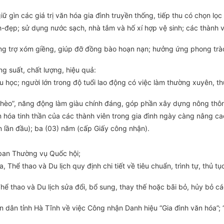
 gìn các giá trị văn hóa gia đình truyền thống, tiếp thu có chọn lọc 
h-đẹp; sử dụng nước sạch, nhà tắm và hố xí hợp vệ sinh; các thành 
ương trợ xóm giềng, giúp đỡ đồng bào hoạn nạn; hưởng ứng phong tr
ng suất, chất lượng, hiệu quả:
u học; người lớn trong độ tuổi lao động có việc làm thường xuyên, 
 nghèo”, năng động làm giàu chính đáng, góp phần xây dựng nông thô
văn hóa tinh thần của các thành viên trong gia đình ngày càng nâng ca
n lần đầu); ba (03) năm (cấp Giấy công nhận).
 ban Thường vụ Quốc hội;
Thể thao và Du lịch quy định chi tiết về tiêu chuẩn, trình tự, thủ t
ể thao và Du lịch sửa đổi, bổ sung, thay thế hoặc bãi bỏ, hủy bỏ cá
dân tỉnh Hà Tĩnh về việc Công nhận Danh hiệu “Gia đình văn hóa”; “