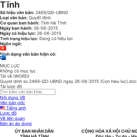
Tĩnh
Số hiệu văn bản:
2469/QĐ-UBND
Loại văn bản:
Quyết định
Cơ quan ban hành:
Tỉnh Hà Tĩnh
Ngày ban hành:
26-06-2015
Ngày có hiệu lực:
26-06-2015
Đang có hiệu lực
Tình trạng hiệu lực:
Ngôn ngữ:
Định dạng văn bản hiện có:
MỤC LỤC
Không có mục lục
Tải về (WORD)
Quyet dinh so 2469-QD-UBND ngay 26-06-2015 (Con hieu luc).doc
Tải lược đồ
Nội dung VB
Văn bản gốc
Tiếng anh
Lược đồ
VB liên quan
Bản án áp dụng
ỦY BAN NHÂN DÂN
CỘNG HÒA XÃ HỘI CHỦ N
TỈNH HÀ TĨNH
Độc lập - Tự do - H