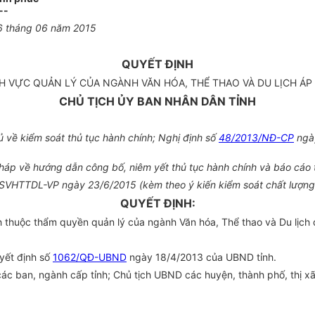
--
6 tháng 06 năm 2015
QUYẾT ĐỊNH
 VỰC QUẢN LÝ CỦA NGÀNH VĂN HÓA, THỂ THAO VÀ DU LỊCH ÁP 
CHỦ TỊCH ỦY BAN NHÂN DÂN TỈNH
về kiểm soát thủ tục hành chính; Nghị định số
48/2013/NĐ-CP
ngày
p về hướng dẫn công bố, niêm yết thủ tục hành chính và báo cáo tìn
84/SVHTTDL-VP ngày 23/6/2015 (kèm theo ý kiến kiểm soát chất lượ
QUYẾT ĐỊNH:
 thuộc thẩm quyền quản lý của ngành Văn hóa, Thể thao và Du lịch 
yết định số
1062/QĐ-UBND
ngày 18/4/2013 của UBND tỉnh.
 ban, ngành cấp tỉnh; Chủ tịch UBND các huyện, thành phố, thị xã; 