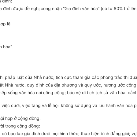
 đình;
 đình được đề nghị công nhận “Gia đình văn hóa” (có từ 80% trở lên 
ợp lệ.
n hóa”.
, pháp luật của Nhà nước; tích cực tham gia các phong trào thi đu
uật Nhà nước, quy định của địa phương và quy ước, hương ước cộng
ờng; nếp sống văn hóa nơi công cộng; bảo vệ di tích lịch sử văn hóa,
việc cưới, việc tang và lễ hội; không sử dụng và lưu hành văn hóa 
hội họp ở cộng đồng.
ười trong cộng đồng:
có bạo lực gia đình dưới mọi hình thức; thực hiện bình đẳng giới; v