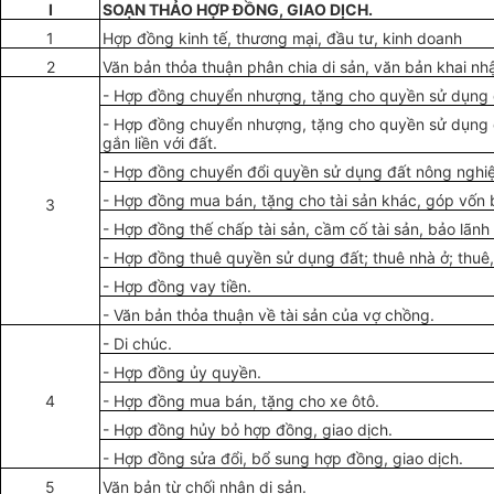
I
SOẠN THẢO HỢP ĐỒNG, GIAO DỊCH.
1
Hợp đồng kinh tế, thương mại, đầu tư, kinh doanh
2
Văn bản thỏa thuận phân chia di sản, văn bản khai nhậ
- Hợp đồng chuyển nhượng, tặng cho quyền sử dụng 
- Hợp đồng chuyển nhượng, tặng cho quyền sử dụng đấ
gắn liền với đất.
- Hợp đồng chuyển đổi quyền sử dụng đất nông nghi
- Hợp đồng mua bán, tặng cho tài sản khác, góp vốn 
3
- Hợp đồng thế chấp tài sản, cầm cố tài sản, bảo lãnh 
- Hợp đồng thuê quyền sử dụng đất; thuê nhà ở; thuê, t
- Hợp đồng vay tiền.
- Văn bản thỏa thuận về tài sản của vợ chồng.
- Di chúc.
- Hợp
đồng ủy
quy
ề
n.
4
- Hợp đồng mua bán, tặng cho xe ôtô.
- Hợp đồng hủy bỏ hợp đồng, giao dịch.
- Hợp đồng sửa đổi, bổ sung hợp đồng, giao dịch.
5
Văn bản từ chối nhận di sản.