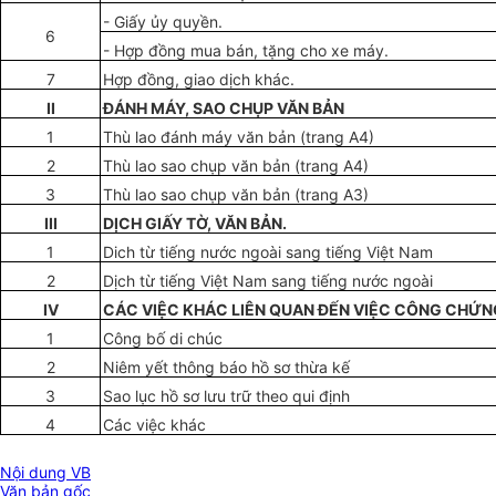
- Giấy
ủy
quyền.
6
- Hợp đồng mua bán, tặng cho xe máy.
7
Hợp đồng, giao dịch khác.
II
ĐÁNH MÁY, SAO CHỤP VĂN BẢN
1
Thù lao đánh máy văn bản (tran
g
A4)
2
Thù lao sao chụp văn b
ả
n (trang A4)
3
Thù lao sao ch
ụ
p văn bản (trang A3)
III
DỊCH GIẤY TỜ, VĂN BẢN.
1
Dich từ tiếng nước ngoài sang tiếng Việt Nam
2
Dịch từ tiếng Việt Nam sang tiếng nước ngoài
IV
CÁC VIỆC KHÁC LIÊN QUAN ĐẾN VIỆC CÔNG CHỨN
1
Côn
g
bố di chúc
2
Niêm yết thông báo hồ sơ thừa kế
3
Sao lục hồ sơ lưu trữ theo qui định
4
Các việc kh
á
c
Nội dung VB
Văn bản gốc