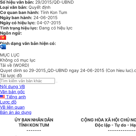
Số hiệu văn bản:
29/2015/QĐ-UBND
Loại văn bản:
Quyết định
Cơ quan ban hành:
Tỉnh Kon Tum
Ngày ban hành:
24-06-2015
Ngày có hiệu lực:
04-07-2015
Đang có hiệu lực
Tình trạng hiệu lực:
Ngôn ngữ:
Định dạng văn bản hiện có:
MỤC LỤC
Không có mục lục
Tải về (WORD)
Quyet dinh so 29-2015_QD-UBND ngay 24-06-2015 (Con hieu luc).
Tải lược đồ
Nội dung VB
Văn bản gốc
Tiếng anh
Lược đồ
VB liên quan
Bản án áp dụng
ỦY BAN NHÂN
DÂN
CỘNG HÒA XÃ HỘI CHỦ N
TỈNH
KON TUM
Độc lập - Tự do - H
-------
-------------