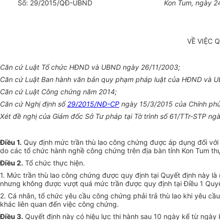
Số:
29
/
2015/
QĐ-UBND
Kon Tum
, ngày
2
VỀ VIỆC 
Căn cứ Luật Tổ chức HĐND và UBND ngày 26/11/2003;
Căn cứ Luật Ban hành văn bản quy phạm pháp luật của HĐND và 
Căn cứ Luật Công chứng năm 2014;
Căn cứ Nghị định số
29/2015/NĐ-CP
ngày 15/3/2015 của Chính phủ 
Xét đề nghị của Giám đốc Sở Tư pháp tại Tờ trình số 61/TTr-STP ng
Điều 1.
Quy định mức trần thù lao công chứng được áp dụng đối với v
do các tổ chức hành nghề công chứng trên địa bàn tỉnh Kon Tum th
Điều 2.
Tổ chức thực hiện.
1. Mức trần thù lao công chứng được quy định tại Quyết định này là 
nhưng không được vượt quá mức trần được quy định tại Điều 1 Quyết 
2. Cá nhân, tổ chức yêu cầu công chứng phải trả thù lao khi yêu cầ
khác liên quan đến việc công chứng.
Điều 3.
Quyết định này có hiệu lực thi hành sau 10 ngày kể từ ngày 