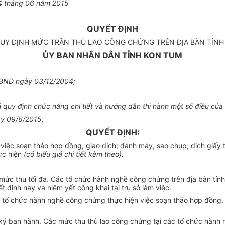
4
tháng
06
năm
2015
QUYẾT ĐỊNH
QUY ĐỊNH MỨC TRẦN THÙ LAO CÔNG CHỨNG TRÊN ĐỊA BÀN TỈN
ỦY BAN NHÂN DÂN TỈNH KON TUM
UBND ngày 03/12/2004;
quy định chức năng chi tiết và hướng dẫn thi hành một số điều củ
ày 09/6/2015,
QUYẾT ĐỊNH:
iệc soạn thảo hợp đồng, giao dịch; đánh máy, sao chụp; dịch giấy 
ực hiện
(có biểu giá chi tiết kèm theo).
mức thu tối đa. Các tổ chức hành nghề công chứng trên địa bàn tỉnh 
định này và niêm yết công khai tại trụ sở làm việc.
u tổ chức hành nghề công chứng thực hiện việc soạn thảo hợp đồng, 
ký ban hành. Các mức thu thù lao công chứng tại các tổ chức hành n