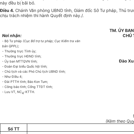
này đều bị bãi bỏ.
Điều 4.
Chánh Văn phòng UBND tỉnh, Giám đốc Sở Tư pháp, Thủ trưởn
chịu trách nhiệm thi hành Quyết định này./.
TM. ỦY BA
Nơi nhận:
CHỦ 
-
Bộ Tư p
há
p
(Cục B
ổ
trợ tư pháp; Cục Ki
ể
m tra v
ă
n
b
ản
QPPL
);
-
Thường trực T
ỉ
nh ủy;
-
Thường trực
H
ĐND
tỉnh
;
Đào Xu
- Ủy
ban MTT
Q
VN t
ỉ
nh;
-
Đoàn Đại biểu Quốc hội
tỉ
nh;
-
Chủ tịch v
à
các Phó Chủ tịch UBND t
ỉ
nh;
-
Như
Đ
iều 4;
- Đ
ài PTT
H
t
ỉ
nh; B
á
o Kon Tum;
-
Công báo t
ỉ
nh; Cổng TT
Đ
T t
ỉ
nh;
-
Lưu VT, NC
-
KTTH.
4
(Kèm theo Quy
Số TT