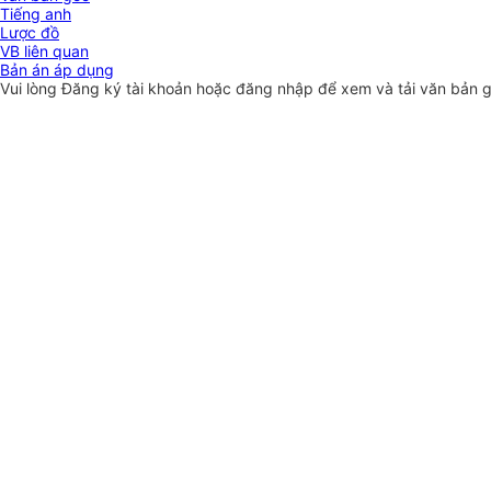
Tiếng anh
Lược đồ
VB liên quan
Bản án áp dụng
Vui lòng
Đăng ký
tài khoản hoặc
đăng nhập
để xem và tải văn bản 