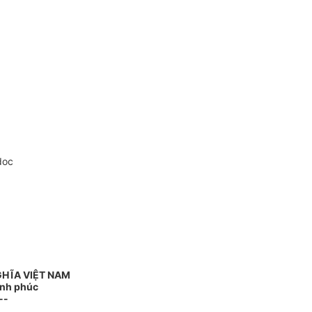
doc
GHĨA VIỆT NAM
ạnh phúc
--