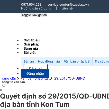
0971.654.238
service.center@caselaw.vn
Hướng dẫn sử dụng
|
Liên hệ
Toggle Navigation
Giới thiệu
Giải pháp
Bảng giá
Bài viết
Bản án
Hợp đồng mẫu
Văn bản pháp luật
Tra cứu 
Đăng ký
Đăng nhập
Trang chủ
Văn bản pháp luật
29/2015/QĐ-UBND
Thông tin văn bản
157
0
Quyết định số 29/2015/QĐ-UBND 
địa bàn tỉnh Kon Tum