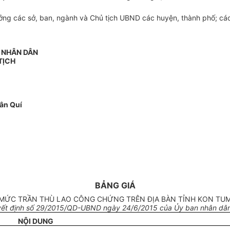
g các sở, ban, ngành và Chủ tịch UBND các huyện, thành phố; các 
N NHÂN DÂN
TỊCH
ân Quí
BẢNG GIÁ
MỨC TRẦN THÙ LAO CÔNG CHỨNG TRÊN ĐỊA BÀN TỈNH KON TU
ết định số 29/2015/QD-UBND ngày 24/6/2015 của Ủy ban nhân dân
NỘI DUNG