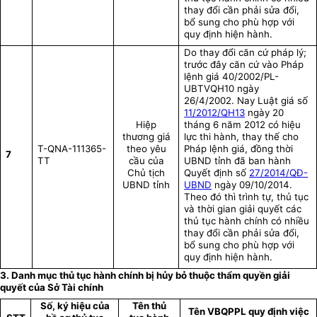
thay đổi cần phải sửa đổi,
bổ sung cho phù hợp với
quy định hiện hành.
Do thay đổi căn cứ pháp lý;
trước đây căn cứ vào Pháp
lệnh giá
40/2002/PL-
UBTVQH10 ngày
26/4/2002. Nay Luật giá số
11/2012/QH13
ngày 20
Hiệp
tháng 6 năm 2012 có hiệu
thương giá
lực thi hành, thay thế cho
T-QNA-111365-
theo yêu
Pháp lệnh giá, đồng thời
7
TT
cầu của
UBND tỉnh đã ban hành
Chủ tịch
Quyết định số
27/2014/QĐ-
UBND tỉnh
UBND
ngày 09/10/2014.
Theo đó thì trình tự, thủ tục
và thời gian giải quyết các
thủ tục hành chính có nhiều
thay đổi cần phải sửa đổi,
bổ sung cho phù hợp với
quy định hiện hành.
3. Danh mục thủ tục hành chính bị hủy bỏ thuộc thẩm quyền giải
quyết của Sở Tài chính
Số, ký hiệu của
Tên thủ
Tên VBQPPL quy định việc