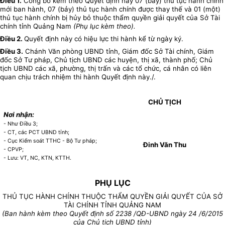
Điều 1
.
Công bố kèm theo Quyết định này 07 (bảy) thủ tục hành chính
mới ban hành, 07 (bảy) thủ tục hành chính được thay thế và 01 (một)
thủ tục hành chính bị hủy bỏ thuộc thẩm quyền giải quyết của Sở Tài
chính tỉnh Quảng Nam
(Phụ lục kèm theo).
Điều 2.
Quyết định này có hiệu lực thi hành kể từ ngày ký.
Điều 3.
Chánh Văn phòng UBND tỉnh, Giám đốc Sở Tài chính, Giám
đốc Sở Tư pháp, Chủ tịch UBND các huyện, thị xã, thành phố; Chủ
tịch UBND các xã, phường, thị trấn và các tổ chức, cá nhân có liên
quan chịu trách nhiệm thi hành Quyết định này./.
CHỦ TỊCH
Nơi nhận:
- Như Điều 3;
- CT, các PCT UBND tỉnh;
- Cục Kiểm soát TTHC - Bộ Tư pháp;
Đinh Văn Thu
- CPVP;
- Lưu: VT, NC, KTN, KTTH.
PHỤ LỤC
THỦ TỤC HÀNH CHÍNH THUỘC THẨM QUYỀN GIẢI QUYẾT CỦA SỞ
TÀI CHÍNH TỈNH QUẢNG NAM
(Ban hành kèm theo Quyết định số 2238 /QĐ-UBND ngày 24 /6/2015
của Chủ tịch UBND tỉnh)