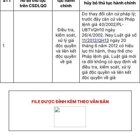
STT
hồ sơ thủ tục
tục hành
hủy bỏ thủ tục hành chính
trên CSDLQG
chính
Do thay đổi căn cứ pháp lý;
trước đây căn cứ vào Pháp
lệnh giá
40/2002/PL-
Điều tra,
UBTVQH10 ngày
kiểm soát,
26/4/2002. Nay Luật giá số
xử lý giá
11/2012/QH13
ngày 20
1
độc quyền
tháng 6 năm 2012 có hiệu
và liên kết
lực thi hành, thay thế cho
độc quyền
Pháp lệnh giá, Luật giá mới
về giá
ra đời không có quy định về
điều tra, kiểm soát, xử lý
giá độc quyền và liên kết
độc quyền về giá
FILE ĐƯỢC ĐÍNH KÈM THEO VĂN BẢN