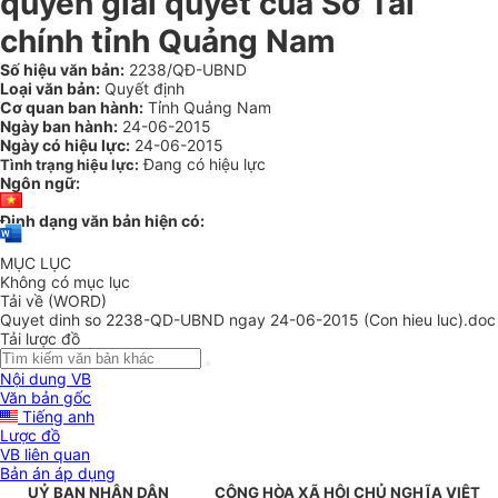
quyền giải quyết của Sở Tài
chính tỉnh Quảng Nam
Số hiệu văn bản:
2238/QĐ-UBND
Loại văn bản:
Quyết định
Cơ quan ban hành:
Tỉnh Quảng Nam
Ngày ban hành:
24-06-2015
Ngày có hiệu lực:
24-06-2015
Đang có hiệu lực
Tình trạng hiệu lực:
Ngôn ngữ:
Định dạng văn bản hiện có:
MỤC LỤC
Không có mục lục
Tải về (WORD)
Quyet dinh so 2238-QD-UBND ngay 24-06-2015 (Con hieu luc).doc
Tải lược đồ
Nội dung VB
Văn bản gốc
Tiếng anh
Lược đồ
VB liên quan
Bản án áp dụng
UỶ BAN NHÂN DÂN
CỘNG HÒA XÃ HỘI CHỦ NGHĨA VIỆT