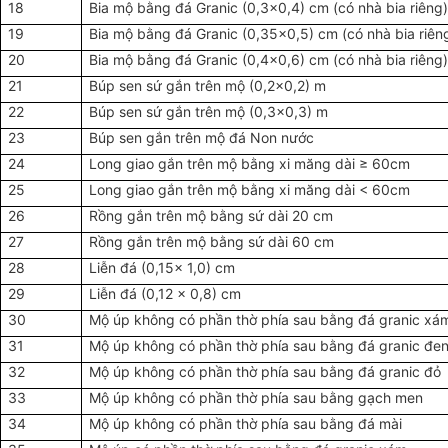
18
Bia mộ bằng đá Granic (0,3x0,4) cm (có nhà bia riêng
19
Bia mộ bằng đá Granic (0,35x0,5) cm (có nhà bia riêng
20
Bia mộ bằng đá Granic (0,4x0,6) cm (có nhà bia riêng)
21
Búp sen sứ gắn trên mộ (0,2x0,2) m
22
Búp sen sứ gắn trên mộ (0,3x0,3) m
23
Búp sen gắn trên mộ đá Non nước
24
Long giao gắn trên mộ bằng xi măng dài ≥ 60cm
25
Long giao gắn trên mộ bằng xi măng dài < 60cm
26
Rồng gắn trên mộ bằng sứ dài 20 cm
27
Rồng gắn trên mộ bằng sứ dài 60 cm
28
Liễn đá (0,15x 1,0) cm
29
Liễn đá (0,12 x 0,8) cm
30
Mộ úp không có phần thờ phía sau bằng đá granic xá
31
Mộ úp không có phần thờ phía sau bằng đá granic đe
32
Mộ úp không có phần thờ phía sau bằng đá granic đỏ
33
Mộ úp không có phần thờ phía sau bằng gạch men
34
Mộ úp không có phần thờ phía sau bằng đá mài