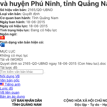
và huyện Phú Ninh, tỉnh Quảng 
Số hiệu văn bản:
2165/QĐ-UBND
Loại văn bản:
Quyết định
Cơ quan ban hành:
Tỉnh Quảng Nam
Ngày ban hành:
18-06-2015
Ngày có hiệu lực:
18-06-2015
Đang có hiệu lực
Tình trạng hiệu lực:
Ngôn ngữ:
Định dạng văn bản hiện có:
MỤC LỤC
Không có mục lục
Tải về (WORD)
Quyet dinh so 2165-QD-UBND ngay 18-06-2015 (Con hieu luc).doc
Tải lược đồ
Nội dung VB
Văn bản gốc
Tiếng anh
Lược đồ
VB liên quan
Bản án áp dụng
UỶ BAN NHÂN DÂN
CỘNG HÒA XÃ HỘI CHỦ N
TỈNH QUẢNG NAM
Độc lập - Tự do - H