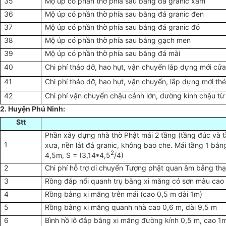
35
Mộ úp có phần thờ phía sau bằng đá granic xám
36
Mộ úp có phần thờ phía sau bằng đá granic đen
37
Mộ úp có phần thờ phía sau bằng đá granic đỏ
38
Mộ úp có phần thờ phía sau bằng gạch men
39
Mộ úp có phần thờ phía sau bằng đá mài
40
Chi phí tháo dỡ, hao hụt, vận chuyển lắp dựng mới cửa
41
Chi phí tháo dỡ, hao hụt, vận chuyển, lắp dựng mới thé
42
Chi phí vận chuyển chậu cảnh lớn, đường kính chậu từ 
2. Huyện Phú Ninh:
Stt
Phần xây dựng nhà thờ Phật mái 2 tầng (tầng đúc và t
1
xưa, nền lát đá granic, không bao che. Mái tầng 1 bằ
2
4,5m, S = (3,14*4,5
/4)
2
Chi phí hỗ trợ di chuyển Tượng phật quan âm bằng th
3
Rồng đắp nổi quanh trụ bằng xi măng có sơn màu cao 
4
Rồng bằng xi măng trên mái (cao 0,5 m dài 1m)
5
Rồng bằng xi măng quanh nhà cao 0,6 m, dài 9,5 m
6
Bình hồ lô đắp bằng xi măng đường kính 0,5 m, cao 1