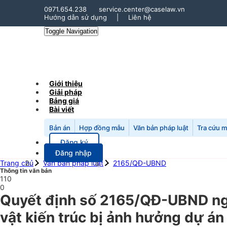
0971.654.238
service.center@caselaw.vn
Hướng dẫn sử dụng
|
Liên hệ
Toggle Navigation
Giới thiệu
Giải pháp
Bảng giá
Bài viết
Bản án
Hợp đồng mẫu
Văn bản pháp luật
Tra cứu 
Đăng ký
Đăng nhập
Trang chủ
Văn bản pháp luật
2165/QĐ-UBND
Thông tin văn bản
110
0
Quyết định số 2165/QĐ-UBND ngà
vật kiến trúc bị ảnh hưởng dự 