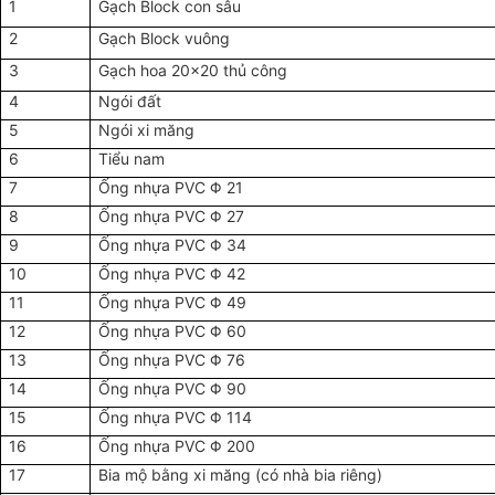
1
Gạch Block con sâu
2
Gạch Block vuông
3
Gạch hoa 20x20 thủ công
4
Ngói đất
5
Ngói xi măng
6
Tiểu nam
7
Ống nhựa PVC Φ 21
8
Ống nhựa PVC Φ 27
9
Ống nhựa PVC Φ 34
10
Ống nhựa PVC Φ 42
11
Ống nhựa PVC Φ 49
12
Ống nhựa PVC Φ 60
13
Ống nhựa PVC Φ 76
14
Ống nhựa PVC Φ 90
15
Ống nhựa PVC Φ 114
16
Ống nhựa PVC Φ 200
17
Bia mộ bằng xi măng (có nhà bia riêng)