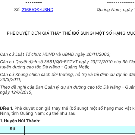
--------
-------------
Số:
2165/QĐ-UBND
Quảng Nam, ngày 
PHÊ DUYỆT ĐƠN GIÁ THAY THẾ (BỔ SUNG) MỘT SỐ HẠNG MỤ
Căn cứ Luật Tổ chức HĐND và UBND ngày 26/11/2003;
Căn cứ Quyết định số 3681/QĐ-BGTVT ngày 29/12/2010 của Bộ Giao
tuyến đường cao tốc Đà Nẵng - Quảng Ngãi;
Căn cứ Khung chính sách bồi thường, hỗ trợ và tái định cư dự án
23/3/2011;
Theo đề nghị của Ban Quản lý dự án đường cao tốc Đà Nẵng - Qu
ngày 12/6/2015,
Điều 1.
Phê duyệt đơn giá thay thế (bổ sung) một số hạng mục vật 
Ninh, tỉnh Quảng Nam; cụ thể như sau:
1. Huyện Núi Thành:
Stt