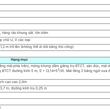
, hàng rào khung sắt, tôn kẽm
p chữ U, V các loại
1,2 m trở lên (không thể di dời bằng thủ công)
Hạng mục
ầng mái phía trên), móng khung dầm giằng trụ BTCT, sàn đúc, mái d
2
ng BTCT đường kính 5 m, S = (3,14*5
/4). Mái tầng 2 bằng ngói xưa 
ạch cao cao 2,4m
3,7 m, đường kính trụ 0,25 m
m