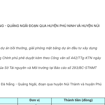
NG - QUẢNG NGÃI ĐOẠN QUA HUYỆN PHÚ NINH VÀ HUYỆN NÚI
dự án bồi thường, giải phóng mặt bằng dự án đầu tư xây dựng
ớng Chính phủ phê duyệt kèm theo Công văn số 442/TTg-KTN ngày
ủa Sở Tài nguyên và Môi trường tại Báo cáo số 293/BC-STNMT
ốc Đà Nẵng - Quảng Ngãi, đoạn qua huyện Núi Thành và huyện Phú
Đơn vị
Thành tiền (đồng)