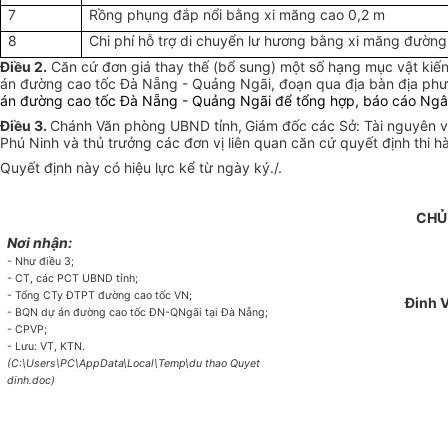
7
Rồng phụng đắp nổi bằng xi măng cao 0,2 m
8
Chi phí hỗ trợ di chuyển lư hương bằng xi măng đường
Điều 2.
Căn cứ đơn giá thay thế (bổ sung) một số hạng mục vật kiến 
án đường cao tốc Đà Nẵng - Quảng Ngãi, đoạn qua địa bàn địa phươ
án đường cao tốc Đà Nẵng - Quảng Ngãi để tổng hợp, báo cáo Ngân 
Điều 3.
Chánh Văn phòng UBND tỉnh,
Giám đốc các Sở: Tài nguyên v
Phú Ninh và thủ trưởng các đơn vị liên quan căn cứ quyết định thi h
Quyết định này có hiệu lực kể từ ngày ký./.
CHỦ
Nơi nhận:
- Như điều 3;
- CT, các PCT UBND tỉnh;
- Tổng CTy ĐTPT đường cao tốc VN;
Đinh 
- BQN dự án đường cao tốc ĐN-QNgãi tại Đà Nẵng;
- CPVP;
- Lưu: VT, KTN.
(C:\Users\PC\AppData\Local\Temp\du thao Quyet
dinh.doc)