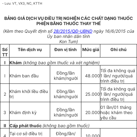
-
Lưu: VT, VX3
,
NC, KTTH
BẢNG GIÁ DỊCH VỤ ĐIỀU TRỊ NGHIỆN CÁC CHẤT DẠNG THUỐC
PHIỆN BẰNG THUỐC THAY THẾ
(Kèm theo Quyết định số
28/2015/QĐ-UBND
ngày 16/6/2015 của
Ủy ban nhân dân tỉnh
Kon Tum)
Số
T
ê
n dịch vụ
Đ
ơ
n vị tính
Mức giá
Ghi chú
TT
I
Khám
(không bao gồm thuốc và xét nghiệm)
Tối đa không quá
Đồng/lần
I
Khám ban đầu
48.000
1 lần/ người/quá
khám/người
trình điều trị
Tối đa không quá
Khám khởi liều điều
Đ
ồng/lầ
n
2
25.000
1 lần/ người/quá
trị
khám/người
trình điều trị
01 lần/01 tháng
Đ
ồ
ng/lầ
n
3
Khám định kỳ
20.000
hoặc khám theo
khám/người
yêu cầu
II
Cấp phát thuốc
(không bao gồm thuốc)
Tại cơ sở điều trị
Đồng/l
ầ
n/
4
10.000