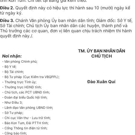
tỉnh Kon Tum: Chi tiết tại Bảng giá kèm theo.
Điều 2.
Quyết định này có hiệu lực thi hành sau 10 (mười) ngày kể
từ ngày ký.
Điều 3.
Chánh Văn phòng Ủy ban nhân dân tỉnh; Giám đốc: Sở Y tế,
Sở Tài chính; Chủ tịch Ủy ban nhân dân các huyện, thành phố và
Thủ trưởng các cơ quan, đơn vị liên quan chịu trách nhiệm thi hành
quyết định này./.
TM. ỦY BAN NHÂN DÂN
Nơi nhận:
CHỦ TỊCH
-
Văn phòng Chính phủ;
-
Bộ Y t
ế
;
-
Bộ Tài chính;
- Bộ
Tư pháp (Cục Kiểm tra VB
Q
PPL);
Đào Xuân Quí
-
Thường trực Tỉnh
ủy
;
-
Thường trực
H
DND t
ỉ
nh;
-
Chủ tịch, các PCT UBND t
ỉ
nh;
-
Đo
à
n đại biểu Quốc hội tỉnh;
-
N
hư
Điều 3;
-
Lãnh đạo Văn phòng UBND t
ỉ
nh;
-
S
ở
T
ư
pháp;
-
Chi cục V
ă
n th
ư
- Lưu trữ t
ỉn
h;
-
Báo Kon
T
um, Đài PTTH t
ỉ
nh;
-
C
ổ
ng Thông tin điện tử t
ỉ
nh;
-
Công báo tỉnh;