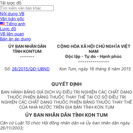
Tải lược đồ
Nội dung VB
Văn bản gốc
Tiếng anh
Lược đồ
VB liên quan
Bản án áp dụng
ỦY BAN NHÂN DÂN
CỘNG HÒA XÃ HỘI CHỦ NGHĨA VIỆT
TỈNH KONTUM
NAM
-------
Độc lập - Tự do - Hạnh phúc
---------------
Số:
28/2015/QĐ-UBND
Kon Tum
, ngày
16
tháng
6
năm
2015
QUYẾT ĐỊNH
BAN HÀNH BẢNG GIÁ DỊCH VỤ ĐIỀU TRỊ NGHIỆN CÁC CHẤT DẠNG
THUỐC PHIỆN BẰNG THUỐC THAY THẾ TẠI CƠ SỞ ĐIỀU TRỊ
NGHIỆN CÁC CHẤT DẠNG THUỐC PHIỆN BẰNG THUỐC THAY THẾ
CỦA NHÀ NƯỚC TRÊN ĐỊA BÀN TỈNH KON TUM
ỦY BAN NHÂN DÂN TỈNH KON TUM
Căn cứ Luật Tổ chức Hội đồng nhân dân và Ủy ban nhân dân ngày
26/11/2003;