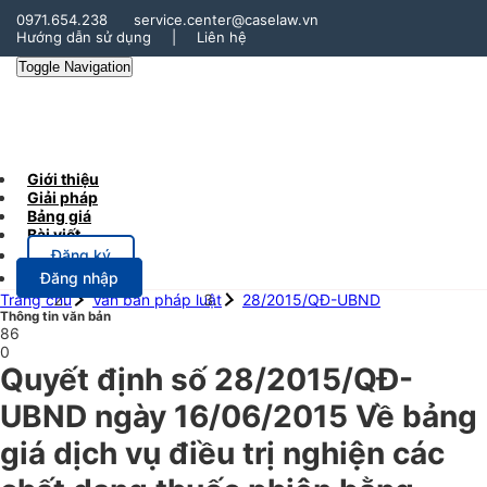
0971.654.238
service.center@caselaw.vn
Hướng dẫn sử dụng
|
Liên hệ
Toggle Navigation
Giới thiệu
Giải pháp
Bảng giá
Bài viết
Đăng ký
Đăng nhập
Trang chủ
Văn bản pháp luật
28/2015/QĐ-UBND
Thông tin văn bản
86
0
Quyết định số 28/2015/QĐ-
UBND ngày 16/06/2015 Về bảng
giá dịch vụ điều trị nghiện các