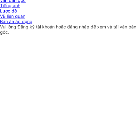
Văn bản gốc
Tiếng anh
Lược đồ
VB liên quan
Bản án áp dụng
Vui lòng
Đăng ký
tài khoản hoặc
đăng nhập
để xem và tải văn bản
gốc.