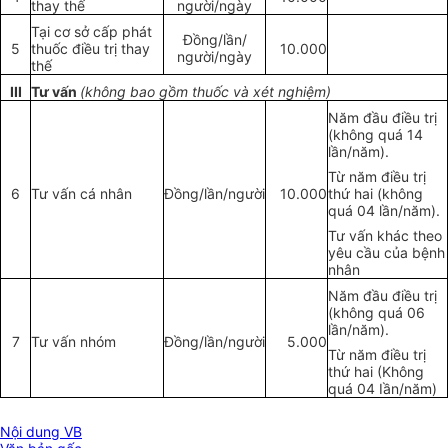
thay thế
người/ngày
Tại cơ sở cấp phát
Đ
ồng/lần/
5
thuốc điều trị thay
10.000
người/ngày
thế
III
Tư vấn
(không bao gồm thuốc và xét nghiệm)
Năm đầu điều trị
(không quá 14
lần/năm).
Từ năm điều trị
6
Tư vấn cá nhân
Đồng/l
ầ
n/người
10.000
thứ hai (không
quá 04 lần/năm).
Tư vấn khác theo
yêu cầu của bệnh
nhân
Năm đầu điều trị
(không quá 06
lần/năm).
7
Tư vấn nhóm
Đồng/lần/người
5.000
Từ năm điều trị
thứ hai (Không
quá 04 Iần/năm)
Nội dung VB