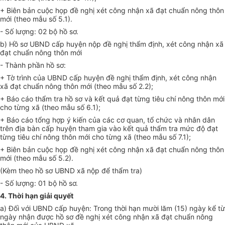
+ Biên bản cuộc họp đề nghị xét công nhận xã đạt chuẩn nông thôn
mới (theo mẫu số 5.1).
- Số lượng: 02 bộ hồ sơ.
b) Hồ sơ UBND cấp huyện nộp đề nghị thẩm định, xét công nhận xã
đạt chuẩn nông thôn mới
- Thành phần hồ sơ:
+ Tờ trình của UBND cấp huyện đề nghị thẩm định, xét công nhận
xã đạt chuẩn nông thôn mới (theo mẫu số 2.2);
+ Báo cáo thẩm tra hồ sơ và kết quả đạt từng tiêu chí nông thôn mới
cho từng xã (theo mẫu số 6.1);
+ Báo cáo tổng h
ợ
p ý kiến của các cơ quan, tổ chức và nhân dân
trên địa bàn cấp huyện tham gia vào kết quả thẩm tra mức độ đạt
từng tiêu chí nông thôn mới cho từng xã (theo mẫu số 7.1);
+ Biên bản cuộc họp đề nghị xét công nhận xã đạt chuẩn nông thôn
mới (theo mẫu số 5.2).
(Kèm theo hồ sơ UBND xã nộp để thẩm tra)
- Số lượng: 01 bộ hồ sơ.
4.
Thời hạn giải quyết
a) Đối với UBND cấp huyện: Trong thời hạn mười lăm (15) ngày kể từ
ngày nhận được hồ sơ đề nghị xét công nhận xã đạt chuẩn nông