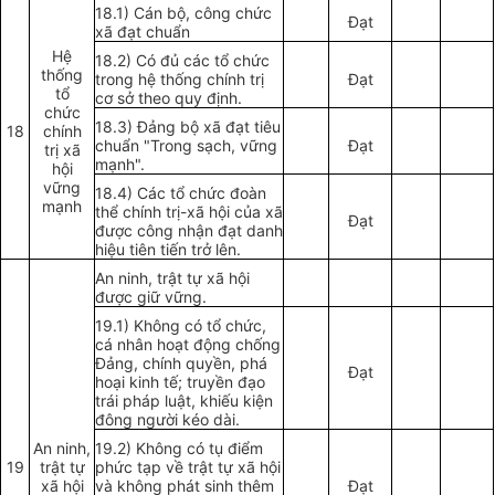
18.1) Cán bộ, công chức
Đạt
xã đạt chuẩn
Hệ
18.2) Có đủ các tổ chức
thống
trong hệ thống chính trị
Đạt
tổ
cơ sở theo quy định.
chức
18.3) Đảng bộ xã đạt tiêu
18
chính
chuẩn "Trong sạch, vững
Đạt
trị xã
mạnh".
hội
vững
18.4) Các tổ chức đoàn
mạnh
thể chính trị-xã hội của x
ã
Đạt
được công nhận đạt danh
hiệu tiên tiến trở lên.
An ninh, trật tự xã hội
được giữ vững.
19.1) Không có tổ chức,
cá nhân hoạt động chống
Đảng, chính quyền, phá
Đạt
hoại kinh tế; truyền đạo
trái pháp luật, khiếu kiện
đông người kéo dài.
An ninh,
19.2) Không có tụ điểm
19
trật tự
phức tạp về trật tự xã hội
xã hội
và không phát sinh thêm
Đạt