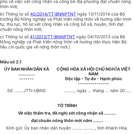
phủ về việc xét công nhận và công bố địa phương đạt chuẩn nông
thôn mới;
b) Thông tư số
40/2014/TT-BNNPTNT
ngày 13/11/2014 của Bộ
trưởng Bộ Nông nghiệp và Phát triển nông thôn về hướng dẫn trình
tự, thủ tục, hồ sơ xét công nhận và công bố xã, huyện, tỉnh đạt
chuẩn nông thôn mới;
c) Thông tư số
41/2013/TT-BNNPTNT
ngày 04/10/2013 của Bộ
Nông nghiệp và Phát triển nông thôn về hướng dẫn thực hiện Bộ
tiêu chí quốc gia về nông thôn mới./.
Mẫu số 2.1
ỦY BAN NHÂN DÂN XÃ
CỘNG HÒA XÃ HỘI CHỦ NGHĨA VIỆT
……………
NAM
-------
Độc lập - Tự do - Hạnh phúc
---------------
Số:
……../TTr-UBND
………
, ngày
…
tháng
…
năm
20……
TỜ TRÌNH
V
ề việc thẩm tra, đề nghị xét công nhận xã
………..
đ
ạ
t chuẩn n
ô
ng thôn mới năm
………
Kính gửi: Ủy ban nhân dân huyện
……………….
, tỉnh Khánh Hòa.