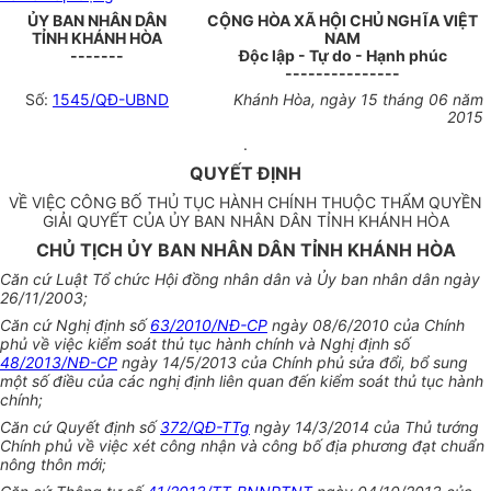
ỦY BAN NHÂN DÂN
CỘNG HÒA XÃ HỘI CHỦ NGHĨA VIỆT
TỈNH
KHÁNH HÒA
NAM
-------
Độc lập - Tự do - Hạnh phúc
---------------
Số:
1545/QĐ-UBND
Khánh Hòa
, ngày
15
tháng
06
năm
2015
.
QUYẾT ÐỊNH
VỀ VIỆC CÔNG BỐ THỦ TỤC HÀNH CHÍNH THUỘC THẨM QUYỀN
GIẢI QUYẾT CỦA ỦY BAN NHÂN DÂN TỈNH KHÁNH HÒA
CHỦ TỊCH ỦY BAN NHÂN DÂN TỈNH KHÁNH HÒA
Căn cứ Luật Tổ chức Hội đồng nhân dân và Ủy ban nhân dân ngày
26/11/2003;
Căn cứ Nghị định số
63/2010/NĐ-CP
ngày 08/6/2010 của Chính
phủ về việc kiểm soát thủ tục hành chính và Nghị định số
48/2013/NĐ-CP
ngày 14/5/2013 của Chính phủ sửa đổi, bổ sung
một số điều của các nghị định liên quan đến kiểm soát thủ tục hành
chính;
Căn cứ Quyết định số
372/QĐ-TTg
ngày 14/3/2014 của Thủ tướng
Chính phủ về việc xét công nhận và công bố địa phương đạt chuẩn
nông thôn mới;