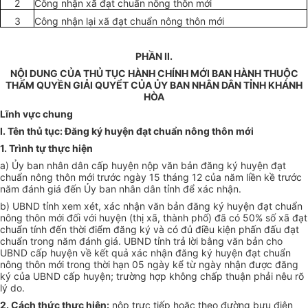
2
Công nhận xã đạt chuẩn nông thôn mới
3
Công nhận lại xã đạt chuẩn nông thôn mới
PHẦN II.
NỘI DUNG CỦA THỦ TỤC HÀNH CHÍNH MỚI BAN HÀNH THUỘC
THẨM QUYỀN GIẢI QUYỂT CỦA ỦY BAN NHÂN DÂN TỈNH KHÁNH
HÒA
Lĩnh vực chung
I. Tên thủ tục: Đăng ký huyện đạt chuẩn nông thôn mới
1. Trình tự thực hiện
a) Ủy ban nhân dân cấp huyện nộp văn bản đăng ký huyện đạt
chuẩn nông thôn mới trước ngày 15 tháng 12 của năm liền kề trước
năm đánh giá đ
ế
n Ủy ban nhân dân tỉnh để xác nhận.
b) UBND tỉnh xem xét, xác nhận văn bản đăng ký huyện đạt chuẩn
nông thôn mới đối với huyện (thị xã, thành phố) đã có 50% số xã đạt
chuẩn tính đến thời điểm đăng ký và có đủ điều kiện phấn đấu đạt
chuẩn trong năm đánh giá. UBND tỉnh trả lời bằng văn bản cho
UBND cấp huyện về kết quả xác nhận đăng ký huyện đạt chuẩn
nông thôn mới trong thời hạn 05 ngày kể từ ngày nhận được đăng
ký của UBND cấp huyện; trường hợp không chấp thuận phải nêu rõ
lý do.
2. Cách thức thực hiện:
nộp trực tiếp hoặc theo đường bưu điện