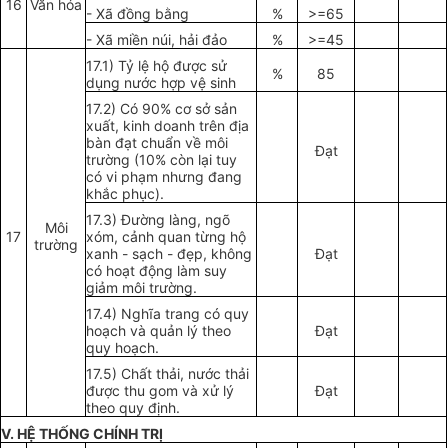
16
Văn h
óa
- Xã đ
ồ
ng b
ằ
ng
%
>=65
- Xã miền núi, hải đảo
%
>=45
17.1) Tỷ lệ hộ được sử
%
85
dụng nước hợp vệ sinh
17.2) Có 90% cơ sở sản
xuất, kinh doanh trên địa
bàn đạt chuẩn về môi
Đạt
tr
ường (10% còn lại tuy
có vi phạm nhưng đang
khắc phục).
17.3) Đường làng, ngõ
Môi
17
xóm, cảnh quan từng hộ
trường
xanh - sạch - đẹp, không
Đạt
có hoạt động làm suy
giảm môi trường.
17.4) Nghĩa trang có quy
hoạch và quản lý theo
Đạt
quy hoạch.
17.5) Chất th
ả
i, nước thải
được thu gom và xử lý
Đạt
theo quy định.
V. HỆ THỐNG CHÍNH TRỊ