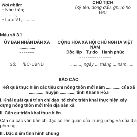
CHỦ TỊCH
Nơi nhận:
(Ký tên, đóng dấu, ghi rõ họ
-
Như trên;
tên)
- ………;
-
Lưu: VT,
……….
Mẫu số 3.1
ỦY BAN NHÂN DÂN XÃ
CỘNG HÒA XÃ HỘI CHỦ NGHĨA VIỆT
……………
NAM
-------
Độc lập - Tự do - Hạnh phúc
---------------
Số:
/BC-UBND
………
, ngày
…
tháng
…
năm
……
BÁO CÁO
Kết quả thực hiện các tiêu chí nông thôn mới năm
………….
của xã
………….,
huyện
………….,
tỉnh Khánh Hòa
I. Khái quát quá trình chỉ đạo, tổ chức triển khai thực hiện xây
dựng nông thôn mới trên địa bàn xã.
II. Căn cứ triển khai thực hiện
Căn cứ các văn bản chỉ đạo có liên quan của Trung ương và của địa
phương
.
III
. Đặc điểm tình hình chung