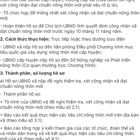
xét công nhận đạt chuẩn nông thôn mới phải nêu rõ lý do;
- Tổ chức họp để thống nhất xét công nhận xã đạt chuẩn nông thôn
mới;
- Hoàn thiện hồ sơ để Chủ tịch UBND tỉnh quyết định công nhận xã
đạt chuẩn nông thôn mới trước ngày 10 tháng 11 hàng năm.
2. Cách thức thực hiện:
Trực tiếp hoặc theo đường bưu điện
- UBND xã nộp hồ sơ đến Văn phòng Điều phối Chương trình mục
tiêu quốc gia xây dựng nông thôn mới cấp huyện;
- UBND cấp huyện nộp hồ sơ đến Sở Nông nghiệp và Phát triển
nông thôn (Cơ quan thường trực Chương trình).
3.
Thành phần, số lượng hồ sơ
a) Hồ sơ UBND xã nộp đề nghị thẩm tra, xét công nhận xã đạt
chuẩn nông thôn mới
- Thành phần hồ sơ:
+ Tờ trình của UBND xã đề nghị thẩm tra, xét công nhận xã đạt
chuẩn nông thôn mới (theo mẫu số 2.1);
+ Báo cáo kết quả thực hiện các tiêu chí nông thôn mới trên địa bàn
xã (theo mẫu số 3.1);
+ Báo cáo tổng hợp ý kiến tham gia của các tổ chức, đoàn thể xã
và nhân dân trong xã về kết quả thực hiện các tiêu chí nông thôn
mới của xã (theo mẫu số 4.1);