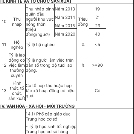
III. KINH TẾ VÀ TỔ
CHỨC SẢN XUẤT
Thu nhập bình
Năm 2013
19
quân đ
ầ
u
Năm 2014
21
Thu
người khu vực
Tri
ệ
u
10
nhập
nông thôn
đồng
Năm 201
5
23
(triệu
Năm 20
20
40
đồng/người)
Hộ
11
Tỷ lệ hộ nghèo.
%
<5
nghèo
Tỷ lệ lao
động có
Tỷ lệ người làm việc trên
12
việc làm
dân số trong độ tuổi lao
%
>=90
thường
động.
xuyên
Hình
Có tổ hợp tác hoặc hợp
thức tổ
13
tác xã hoạt động có hiệu
Có
chức
quả.
s
ả
n xuất
IV. VĂN HÓA - X
Ã
HỘI - MÔI TRƯỜNG
14.1) Phổ cập giáo dục
Trung học cơ sở
- T
ỷ
lệ học sinh tốt nghiệp
Trung học cơ sở hàng