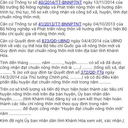
Căn cứ Thông tư số
40/2014/TT-BNNPTNT
ngày 13/11/2014 của
Bộ trưởng Bộ Nông nghiệp và Phát triển nông thôn về hướng dẫn
trình tự, thủ tục, hồ sơ xét công nhận và công bố xã, huyện, tỉnh đạt
chuẩn nông thôn mới;
Căn cứ Thông tư số
41/2013/TT-BNNPTNT
ngày 04/10/2013 của
Bộ Nông nghiệp và Phát triển nông thôn về hướng dẫn thực hiện Bộ
tiêu chí quốc gia về nông thôn mới;
Căn cứ Quyết định số
823/QĐ-UBND
ngày 04/4/2014 của UBND
tỉnh về việc cụ thể hóa Bộ tiêu chí Quốc gia về nông thôn mới và
Quy định mức đạt chuẩn nông thôn mới trên địa bàn tỉnh Khánh
Hòa.
Tính đến tháng
……….
năm
……….
, huyện
……….
có số xã đã được
công nhận đạt chuẩn nông thôn mới là
……
/
………
(tổng số) xã, đạt
……….
%
(so với quy định tại Quyết định số
372/QĐ-TTg
ngày
14/3/2014 của Thủ tư
ớ
ng Chính phủ,
……….
)
và có đủ điều kiện
phấn đấu huyện đạt chuẩn nông thôn mới trong năm ..........
Trên cơ sở khối lượng và tiến độ thực hiện hoàn thành các tiêu chí
huyện nông thôn mới trên địa bàn huyện, Ủy ban nhân dân
huyện
……….
(tỉnh Khánh Hòa) đăng ký và cam kết thực hiện hoàn
thành các tiêu chí nông thôn mới theo quy định trong năm
................... để được công nhận “Huyện đạt chuẩn nông thôn mới”
năm ...................
Kính đề nghị Ủy ban nhân dân tỉnh Khánh H
òa
xem xét, xác nhận./.