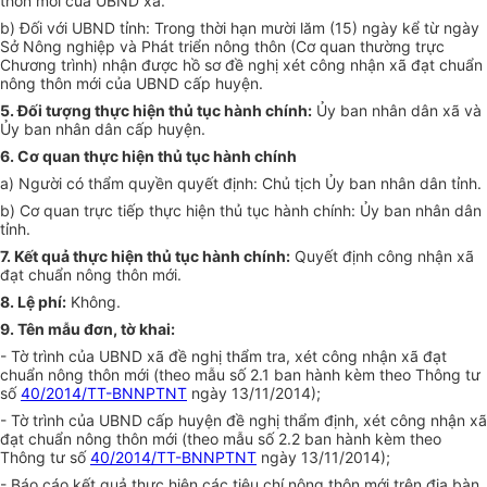
thôn mới của UBND xã.
b) Đối với UBND tỉnh: Trong thời hạn mười lăm (15) ngày kể từ ngày
Sở Nông nghiệp và Phát triển nông thôn (Cơ quan thường trực
Chương trình) nhận được hồ sơ đề nghị xét công nhận xã đạt chuẩn
nông thôn mới của UBND cấp huyện.
5. Đối tượng thực hiện thủ tục hành chính:
Ủy ban nhân dân xã và
Ủy ban nhân dân cấp huyện.
6. Cơ quan thực hiện thủ tục hành chính
a) Người có thẩm quyền quyết định: Chủ tịch Ủy ban nhân dân tỉnh.
b) Cơ quan trực tiếp thực hiện thủ tục hành chính: Ủy ban nhân dân
tỉnh.
7. Kết quả thực hiện thủ tục hành chính:
Quyết định công nhận xã
đạt chuẩn nông thôn mới.
8.
Lệ phí:
Không.
9. Tên mẫu đơn, tờ khai:
- Tờ trình của UBND xã đề nghị thẩm tra, xét công nhận xã đạt
chuẩn nông thôn mới (theo mẫu số 2.1 ban hành kèm theo Thông tư
số
40/2014/TT-BNNPTNT
ngày 13/11/2014);
- Tờ trình của UBND cấp huyện đề nghị thẩm định, xét công nhận xã
đạt chuẩn nông thôn mới (theo mẫu số 2.2 ban hành kèm theo
Thông tư số
40/2014/TT-BNNPTNT
ngày 13/11/2014);
- Báo cáo kết quả thực hiện các tiêu chí nông thôn mới trên địa bàn