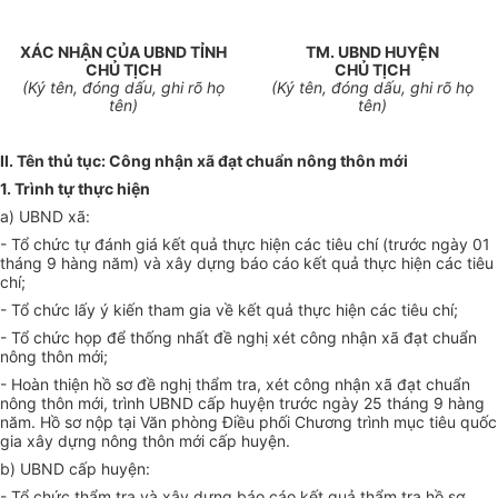
XÁC NHẬN CỦA UBND TỈNH
TM. UBND HUYỆN
CHỦ TỊCH
CHỦ TỊCH
(K
ý
tên, đóng dấu, ghi rõ họ
(K
ý
tên, đóng dấu, ghi rõ họ
tên)
tên)
II. Tên thủ tục: Công nhận xã đạt chuẩn nông thôn mới
1.
Trình tự thực hiện
a)
UBND xã:
- Tổ chức tự đánh giá kết quả thực hiện các tiêu chí (trước ngày 01
tháng 9 hàng năm) và xây dựng báo cáo kết quả thực hiện các tiêu
chí;
- Tổ chức lấy ý kiến tham gia về kết quả thực hiện các tiêu chí;
- Tổ chức họp để thống nhất đề nghị xét công nhận xã đạt chuẩn
nông thôn mới;
- Hoàn thiện hồ sơ đề nghị thẩm tra, xét công nhận xã đạt chuẩn
nông thôn mới, trình UBND cấp huyện trước ngày 25 tháng 9 hàng
năm. Hồ sơ nộp tại Văn phòng Điều phối Chương trình mục tiêu quốc
gia xây dựng nông thôn mới cấp huyện.
b) UBND cấp huyện:
- Tổ chức thẩm tra và xây dựng báo cáo kết quả thẩm tra hồ sơ,