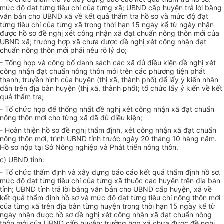
mức độ đạt từng tiêu chí của từng xã; UBND cấp huyện trả lời bằng
văn bản cho UBND xã về kết quả thẩm tra hồ sơ và mức độ đạt
từng tiêu chí của từng xã trong thời hạn 15 ngày kể từ ngày nhận
được hồ sơ đề nghị xét công nhận xã đạt chuẩn nông thôn mới của
UBND xã; trường hợp xã chưa được đề nghị xét công nhận đạt
chuẩn nông thôn mới phải nêu rõ lý do;
- Tổng hợp và công bố danh sách các xã đủ điều kiện đề nghị xét
công nhận đạt chuẩn nông thôn mới trên các phương tiện phát
thanh, truyền hình của huyện (thị xã, thành phố) để lấy ý kiến nh
â
n
dân trên địa bàn huyện (thị xã, thành phố); tổ chức lấy ý kiến về kết
quả thẩm tra;
- Tổ chức họp để thống nhất đề nghị xét công nhận xã đạt chuẩn
nông thôn mới cho từng xã đã đủ điều kiện;
- Hoàn thiện hồ sơ đề nghị thẩm định, xét công nhận xã đạt chuẩn
nông thôn mới, trình UBND tỉnh trước ngày 20 tháng 10 hàng năm.
Hồ sơ nộp tại Sở Nông nghiệp và Phát triển nông thôn.
c)
UBND tỉnh:
- Tổ chức thẩm định và xây dựng báo cáo kết quả thẩm định hồ sơ,
mức độ đạt từng tiêu chí của từng xã thuộc các huyện trên địa bàn
tỉnh; UBND tỉnh trả lời bằng văn bản cho UBND cấp huyện, xã về
kết quả thẩm định hồ sơ và mức độ đạt từng tiêu chí nông thôn mới
của từng xã trên địa bàn từng huyện trong thời hạn 15 ngày kể từ
ngày nhận được hồ sơ đề nghị xét công nhận xã đạt chuẩn nông
thôn mới của UBND cấp huyện; trường hợp xã chưa được đề nghị