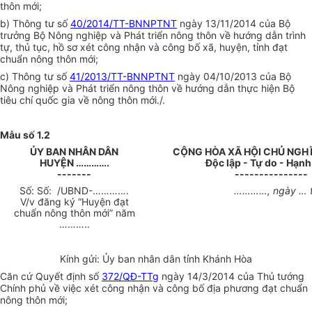
thôn mới;
b) Thông tư số
40/2014/TT-BNNPTNT
ngày 13/11/2014 của Bộ
trưởng Bộ Nông nghiệp và Phát triển nông thôn về hướng dẫn trình
tự, thủ tục, hồ sơ xét công nhận và công bố xã, huyện, tỉnh đạt
chuẩn nông thôn mới;
c) Thông tư số
41/2013/TT-BNNPTNT
ngày 04/10/2013 của Bộ
Nông nghiệp và Phát triển nông thôn về hướng dẫn thực hiện Bộ
tiêu chí quốc gia về nông thôn mới./.
M
ẫ
u s
ố
1.2
ỦY BAN NHÂN DÂN
CỘNG HÒA XÃ HỘI CHỦ NGHĨ
HUYỆN
………….
Độc lập - Tự do - Hạn
-------
---------------
Số: Số:
/UBND-
………….
…………
, ngày
…
V/v đăng ký “Huyện đạt
chuẩn nông thôn mới” năm
………..
Kính gửi: Ủy ban nhân dân tỉnh Khánh Hòa
Căn cứ Quyết định số
372/QĐ-TTg
ngày 14/3/2014 của Thủ tướng
Chính phủ về việc xét công nhận và công bố địa phương đạt chuẩn
nông thôn mới;