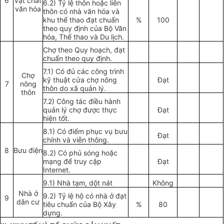
6
vật chất
6.2) Tỷ lệ thôn hoặc liên
văn hóa
thôn có nhà văn h
óa
và
khu thể thao đạt chuẩn
%
100
theo quy định của Bộ Văn
h
óa
, Th
ể
thao và Du lịch.
Chợ theo Quy hoạch, đạt
chuẩn theo quy định.
7.1) Có đủ các công trình
Chợ
kỹ thuật cửa chợ nông
Đạt
7
nông
thôn do xã quản lý.
thôn
7.2) Công tác điều hành
quản lý chợ được thực
Đạt
hiện tốt.
8.1) Có điểm phục vụ bưu
Đạt
chính và viễn thông.
8
Bưu điện
8.2) Có ph
ủ
sóng hoặc
mạng để truy cập
Đạt
Internet.
9.1) Nhà tạm, dột nát
Không
Nhà ở
9.2) Tỷ lệ hộ có nhà ở đạt
9
dân cư
tiêu chuẩn của Bộ Xây
%
80
dựng.