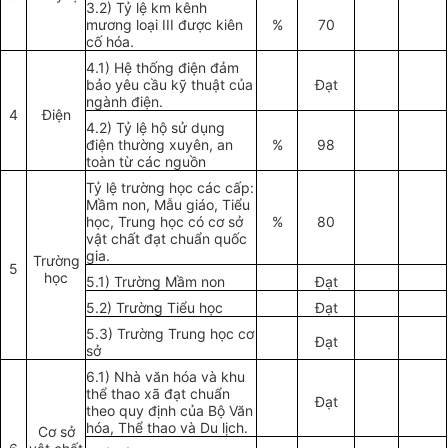
3.2) Tỷ lệ km kênh
mương loại III được kiên
%
70
cố h
óa
.
4.1) Hệ thống điện đảm
bảo yêu cầu kỹ thuật của
Đạt
ngành điện.
4
Điện
4.2) Tỷ lệ hộ sử dụng
điện thường xuyên, an
%
98
toàn từ các nguồn
Tỷ lệ trường học các cấp:
Mầm non, Mẫu giáo, Tiểu
học, Trung học có cơ sở
%
80
vật chất đạt chuẩn quốc
gia.
Trường
5
học
5.1) Trường Mầm non
Đạt
5.2) Trường Tiểu học
Đạt
5.3) Trường Trung học cơ
Đạt
sở
6.1) Nhà văn h
óa
và khu
thể thao xã đạt chuẩn
Đạt
theo quy định của Bộ Văn
h
óa
, Thể thao và Du lịch.
Cơ sở