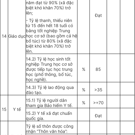
năm đạt từ 90% (xã đặc
biệt khó khăn 70%)
trở
lên;
Đạt
- Tỷ lệ thanh, thiếu niên
từ 15 đến hết 18 tuổi c
ó
bằng tốt nghiệp Trung
học cơ sở (bao gồm c
ả
hệ
14
Giáo dục
bổ túc) từ 80% (xã đặc
biệt khó khăn 70%) trở
lên.
14.2) Tỷ lệ học sinh tốt
nghiệp Trung học cơ sở
đ
ư
ợc tiếp tục học trung
%
85
học (phổ thông, bổ túc,
học nghề).
14.3) Tỷ lệ lao động qua
%
>35
đào tạo.
15.1) Tỷ lệ người dân
%
>=70
tham gia Bảo hiểm Y tế.
15
Y tế
15.2) Y tế xã đạt chuẩn
Đạt
quốc gia.
Tỷ lệ s
ố
thôn được công
nhận “Thôn văn h
óa
”: