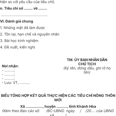
hiện so với yêu cầu của tiêu chí).
n. Tiêu chí số
………
về
………
………………………………………
VI. Đánh giá chung
1. Những mặt đã làm được
2. Tồn tại, hạn chế và nguyên nhân
3. Bài học kinh nghiệm
4. Đề xuất, kiến nghị
TM.
ỦY
BAN NHÂN DÂN
CHỦ TỊCH
Nơi nhận:
(Ký tên, đóng dấu, ghi rõ họ
- ………;
tên)
- ………;
- ………;
-
Lưu: VT,
……….
BIỂU T
Ổ
NG HỢP KẾT QUẢ TH
Ự
C HIỆN CÁC TIÊU CHÍ NÔNG THÔN
MỚI
X
ã ………………,
huyện
………..,
tỉnh Khánh Hòa
(Kèm theo Báo cáo số:
/BC-UBND
ngày
/
/20.... của UBND
xã
………..
)