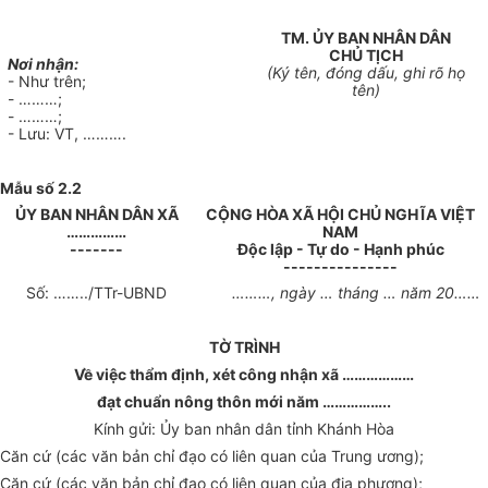
TM.
ỦY
BAN NHÂN DÂN
CHỦ TỊCH
Nơi nhận:
(Ký tên, đóng dấu, ghi rõ họ
-
Như trên;
tên)
- ………;
- ………;
-
Lưu: VT,
……….
Mẫu số 2.2
ỦY BAN NHÂN DÂN XÃ
CỘNG HÒA XÃ HỘI CHỦ NGHĨA VIỆT
……………
NAM
-------
Độc lập - Tự do - Hạnh phúc
---------------
Số:
……../TTr-UBND
………
, ngày
…
tháng
…
năm
20……
TỜ TRÌNH
V
ề việc thẩm định, xét công nhận xã
………………
đạt chuẩn nông thôn mới năm
……………..
Kính gửi: Ủy ban nhân dân tỉnh Khánh Hòa
Căn cứ (các văn bản chỉ đạo có liên quan của Trung ương);
Căn cứ (các v
ă
n bản chỉ đạo có liên quan của địa phương);