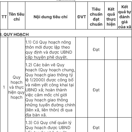
Kết
Tiêu
Kết
qu
ả
tự
Tên tiêu
chuẩn
quả
TT
Nội dung tiêu chí
ĐVT
đán
h
chí
đạt
thực
giá
chuẩn
hiện
của xã
I. QUY HOẠCH
1.1) Có Quy hoạch nông
thôn mới được lập theo
Đạt
quy định và được UBND
cấp huyện phê duyệt.
1.2) Các bản vẽ Quy
hoạch (Quy hoạch chung,
Quy hoạch giao thông tỷ
Quy
lệ 1/2000) được công bố
hoạch
và niêm yết công khai tại
1
và thực
UBND xã; hoàn thành
Đạt
hiện quy
việc cắm mốc chỉ giới
hoạch
Quy hoạch giao thông
những tuyến đường chính
(liên xã, liên thôn) đi qua
địa bàn xã.
1.3) Có Quy chế quản lý
Quy hoạch được UBND
Đạt