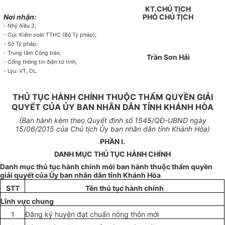
KT.CHỦ TỊCH
Nơi nhận:
PHÓ CHỦ TỊCH
- Nhý ðiều 3;
- Cục Kiểm soát TTHC (Bộ Tý pháp);
- Sở Tý pháp;
- Trung tâm Công báo;
Trần Sơn Hải
- Cổng thông tin ðiện tử tỉnh;
- Lýu: VT, DL.
THỦ TỤC HÀNH CHÍNH THUỘC THẨM QUYỀN GIẢI
QUYẾT CỦA ỦY BAN NHÂN DÂN TỈNH KHÁNH HÒA
(B
an hành
kèm theo Quyết định số
1545
/QĐ-UBND ngày
15
/06
/2015
c
ủ
a
Chủ tịch
Ủy
ban nhân dân tỉnh Khánh Hòa)
PHẦN I.
DANH MỤC THỦ TỤC HÀNH CHÍNH
Danh mục thủ tục hành chính mới ban hành thuộc thẩm quyền
giải quyết của
Ủy
ban nhân dân tỉnh Khánh H
òa
STT
Tên thủ tục hành chính
Lĩnh vực chung
1
Đăng ký huyện đạt chuẩn nông thôn mới