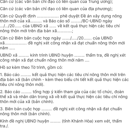
Căn cứ (các văn bản chỉ đạo có liên quan của Trung ương);
Căn cứ (các văn bản chỉ đạo có liên quan của địa phương);
Căn cứ Quyết định
……………….
phê duyệt Đề án xây dựng nông
thôn mới của xã
……….
và Báo cáo số
………
/BC-UBND ngày
…
/.../20
……
của UBND xã
……
về kết quả thực hiện các tiêu chí
nông thôn mới trên địa bàn xã
………….
;
Căn cứ Biên bản cuộc họp ngày
…….
/
…..
/20
…….
của UBND
xã
……………….
đề nghị xét công nhận xã đạt chuẩn nông thôn mới
năm
…..
UBND xã
………
kính trình UBND huyện
………
thẩm tra, đề nghị xét
công nhận xã đạt chuẩn nông thôn mới năm ....
Hồ sơ kèm theo Tờ t
r
ình, gồm có:
1. Báo cáo
………
kết quả thực hiện các tiêu chí nông thôn mới trên
địa bàn xã (bản chính - kèm theo biểu chi tiết kết quả thực hiện các
tiêu chí nông thôn mới).
2. Báo cáo
………
tổng hợp ý kiến tham gia của các tổ chức, đoàn
thể xã và nhân dân trong xã về kết quả thực hiện các tiêu chí nông
thôn mới của xã (bản chính).
3. Biên bản cuộc họp
………
đề nghị xét công nhận xã đạt chuẩn
nông thôn mới (bản chính).
Kính đề nghị UBND huyện
………
(tỉnh Khánh Hòa) xem xét, thẩm
tra./.