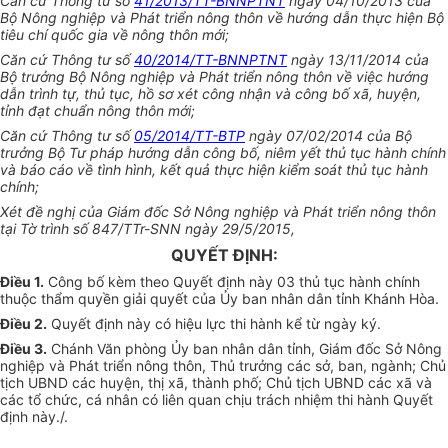
Căn cứ Thông tư số
41/2013/TT-BNNPTNT
ngày 04/10/2013 của
Bộ Nông nghiệp và Phát triển nông thôn về hướng dẫn thực hiện Bộ
tiêu chí quốc gia về nông thôn mới;
Căn cứ Thông tư số
40/2014/TT-BNNPTNT
ngày 13/11/2014 của
Bộ trưởng Bộ Nông nghiệp và Phát triển nông thôn về việc hướng
dẫn trình tự, thủ tục, hồ sơ xét công nhận và công bố xã, huyện,
tỉnh đạt chuẩn nông thôn mới;
Căn cứ Thông tư số
05/2014/TT-BTP
ngày 07/02/2014 của Bộ
trưởng Bộ Tư pháp hướng dẫn công bố, niêm yết thủ tục hành chính
và báo cáo về tình hình, kết quả thực hiện kiểm soát thủ tục hành
chính;
Xét đề nghị của Giám đốc Sở Nông nghiệp và Phát triển nông thôn
tại Tờ trình số 847/TTr-SNN ngày 29/5/2015,
QUYẾT ĐỊNH:
Điều 1.
Công bố kèm theo Quyết định này 03 thủ tục hành chính
thuộc thẩm quyền giải quyết của Ủy ban nhân dân tỉnh Khánh Hòa.
Điều 2.
Quyết định này có hiệu lực thi hành kể từ ngày ký.
Điều 3.
Chánh Văn phòng Ủy ban nhân dân tỉnh, Giám đốc Sở Nông
nghiệp và Phát triển nông thôn, Thủ trưởng các sở, ban, ngành; Chủ
tịch UBND các huyện, thị xã, thành phố; Chủ tịch UBND các xã và
các tổ chức, cá nhân có liên quan chịu trách nhiệm thi hành Quyết
định này./.