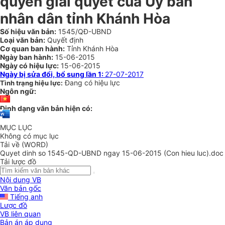
quyền giải quyết của Ủy ban
nhân dân tỉnh Khánh Hòa
Số hiệu văn bản:
1545/QĐ-UBND
Loại văn bản:
Quyết định
Cơ quan ban hành:
Tỉnh Khánh Hòa
Ngày ban hành:
15-06-2015
Ngày có hiệu lực:
15-06-2015
Ngày bị sửa đổi, bổ sung lần 1:
27-07-2017
Đang có hiệu lực
Tình trạng hiệu lực:
Ngôn ngữ:
Định dạng văn bản hiện có:
MỤC LỤC
Không có mục lục
Tải về (WORD)
Quyet dinh so 1545-QD-UBND ngay 15-06-2015 (Con hieu luc).doc
Tải lược đồ
Nội dung VB
Văn bản gốc
Tiếng anh
Lược đồ
VB liên quan
Bản án áp dụng