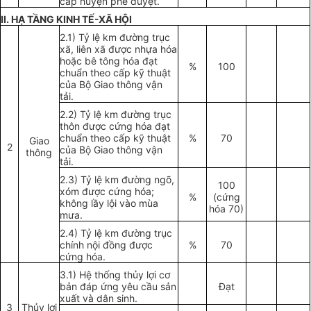
cấp huyện phê duyệt.
II
. HẠ T
Ầ
NG KINH T
Ế
-XÃ HỘI
2.1) Tỷ lệ km đường trục
xã, liên xã được nhựa h
óa
hoặ
c
bê tông h
óa
đạt
%
100
chuẩn theo cấp kỹ thuật
của Bộ Giao thông vận
tải.
2.2) Tỷ lệ km đường trục
thôn được cứng h
óa
đạt
chuẩn theo cấp kỹ thuật
%
70
Giao
2
của Bộ Giao thông vận
thông
tải.
2.3) Tỷ lệ km đường ngõ,
100
xóm được cứng hóa;
%
(cứng
không lầy lội vào mùa
hóa 70)
mưa.
2.4) Tỷ lệ km đường trục
chính nội đồng được
%
70
cứng h
óa
.
3.1) Hệ thống thủy lợi cơ
bản đáp ứng yêu cầu sản
Đạt
xuất và dân sinh.
3
Thủy lợi