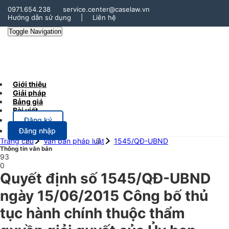
0971.654.238
service.center@caselaw.vn
Hướng dẫn sử dụng
|
Liên hệ
Toggle Navigation
Giới thiệu
Giải pháp
Bảng giá
Bài viết
Đăng ký
Đăng nhập
Trang chủ
Văn bản pháp luật
1545/QĐ-UBND
Thông tin văn bản
93
0
Quyết định số 1545/QĐ-UBND
ngày 15/06/2015 Công bố thủ
tục hành chính thuộc thẩm