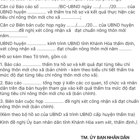
Căn cứ Báo cáo số .............../BC-UBND ngày
…..
/
…….
/20
……..
của
UBND huyện ............... về thẩm tra hồ sơ và kết quả thực hiện các
tiêu chí nông thôn mới cho xã ...............;
Căn cứ Biên bản cuộc họp ngày
…….
/
…….
/20.... của UBND huyện
...............đề nghị xét công nhận xã đạt chuẩn nông thôn mới
năm...............
UBND huyện ............... kính trình UBND tỉnh Khánh Hòa thẩm định,
xét công nhận xã ............... đạt chuẩn nông thôn mới năm ..........
Hồ sơ kèm theo Tờ trình, gồm có:
1. Báo cáo ............... thẩm tra hồ sơ và kết quả đạt từng tiêu chí
nông thôn mới cho xã (bản chính - kèm theo biểu chi tiết thẩm tra
mức độ đạt từng tiêu chí nông thôn mới cho xã).
2. Báo cáo ............... tổng hợp ý kiến các cơ quan, tổ chức và nhân
dân trên địa bàn huyện tham gia vào kết quả thẩm tra mức độ đạt
từng tiêu chí nông thôn mới cho xã (bản chính).
3. Biên bản cuộc họp ............... đề nghị xét công nhận xã đạt chuẩn
nông thôn mới (bản chính).
(Kèm theo bộ hồ sơ của UBND xã trình UBND cấp huyện thẩm tra)
Kính đề nghị Ủy ban nhân dân tỉnh Khánh H
òa
xem xét, thẩm định./.
TM.
ỦY
BAN NHÂN DÂN