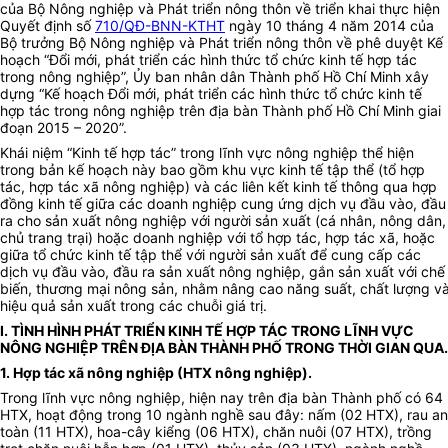
của Bộ Nông nghiệp và Phát triển nông thôn về triển khai thực hiện
Quyết định số
710/QĐ-BNN-KTHT
ngày 10 tháng 4 năm 2014 của
Bộ trưởng Bộ Nông nghiệp và Phát triển nông thôn về phê duyệt Kế
hoạch “Đổi mới, phát triển các hình thức tổ chức kinh tế hợp tác
trong nông nghiệp”, Ủy ban nhân dân Thành phố Hồ Chí Minh xây
dựng “Kế hoạch Đổi mới, phát triển các hình thức tổ chức kinh tế
hợp tác trong nông nghiệp trên địa bàn Thành phố Hồ Chí Minh giai
đoạn 2015 – 2020”.
Khái niệm “Kinh tế hợp tác” trong lĩnh vực nông nghiệp thể hiện
trong bản kế hoạch này bao gồm khu vực kinh tế tập thể (tổ hợp
tác, hợp tác xã nông nghiệp) và các liên kết kinh tế thông qua hợp
đồng kinh tế giữa các doanh nghiệp cung ứng dịch vụ đầu vào, đầu
ra cho sản xuất nông nghiệp với người sản xuất (cá nhân, nông dân,
chủ trang trại) hoặc doanh nghiệp với tổ hợp tác, hợp tác xã, hoặc
giữa tổ chức kinh tế tập thể với người sản xuất để cung cấp các
dịch vụ đầu vào, đầu ra sản xuất nông nghiệp, gắn sản xuất với chế
biến, thương mại nông sản, nhằm nâng cao năng suất, chất lượng v
hiệu quả sản xuất trong các chuỗi giá trị.
I. TÌNH HÌNH PHÁT TRIỂN KINH TẾ HỢP TÁC TRONG LĨNH VỰC
NÔNG NGHIỆP TRÊN ĐỊA BÀN THÀNH PHỐ TRONG THỜI GIAN QUA.
1. Hợp tác xã nông nghiệp (HTX nông nghiệp).
Trong lĩnh vực nông nghiệp, hiện nay trên địa bàn Thành phố có 64
HTX, hoạt động trong 10 ngành nghề sau đây: nấm (02 HTX), rau an
toàn (11 HTX), hoa-cây kiểng (06 HTX), chăn nuôi (07 HTX), trồng