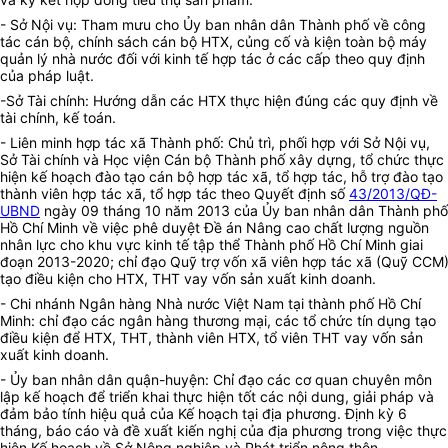
- Sở Nội vụ: Tham mưu cho Ủy ban nhân dân Thành phố về công
tác cán bộ, chính sách cán bộ HTX, củng cố và kiện toàn bộ máy
quản lý nhà nước đối với kinh tế hợp tác ở các cấp theo quy định
của pháp luật.
-Sở Tài chính: Hướng dẫn các HTX thực hiện đúng các quy định về
tài chính, kế toán.
- Liên minh hợp tác xã Thành phố: Chủ trì, phối hợp với Sở Nội vụ,
Sở Tài chính và Học viện Cán bộ Thành phố xây dựng, tổ chức thực
hiện kế hoạch đào tạo cán bộ hợp tác xã, tổ hợp tác, hỗ trợ đào tạo
thành viên hợp tác xã, tổ hợp tác theo Quyết định số
43/2013/QĐ-
UBND
ngày 09 tháng 10 năm 2013 của Ủy ban nhân dân Thành phố
Hồ Chí Minh về việc phê duyệt Đề án Nâng cao chất lượng nguồn
nhân lực cho khu vực kinh tế tập thể Thành phố Hồ Chí Minh giai
đoạn 2013-2020; chỉ đạo Quỹ trợ vốn xã viên hợp tác xã (Quỹ CCM
tạo điều kiện cho HTX, THT vay vốn sản xuất kinh doanh.
- Chi nhánh Ngân hàng Nhà nước Việt Nam tại thành phố Hồ Chí
Minh: chỉ đạo các ngân hàng thương mại, các tổ chức tín dụng tạo
điều kiện để HTX, THT, thành viên HTX, tổ viên THT vay vốn sản
xuất kinh doanh.
- Ủy ban nhân dân quận-huyện: Chỉ đạo các cơ quan chuyên môn
lập kế hoạch để triển khai thực hiện tốt các nội dung, giải pháp và
đảm bảo tính hiệu quả của Kế hoạch tại địa phương. Định kỳ 6
tháng, báo cáo và đề xuất kiến nghị của địa phương trong việc thực
hiện Kế hoạch về Sở Nông nghiệp và Phát triển nông thôn.