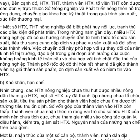
vay), Bên cạnh đó, HTX, THT, thành viên HTX, tổ viên THT còn đượ
các đơn vị trực thuộc Sở Nông nghiệp và Phát triển nông thôn hỗ tr
ứng dụng, chuyển giao khoa học kỹ thuật trong quá trình sản xuất,
xúc tiến thương mại.
- Một số HTX, THT nông nghiệp đã biết phát huy nội lực, tranh thủ
các điều kiện để phát triển. Trong những năm gần đây, nhiều HTX
nông nghiệp đã có xu hướng chuyển dần từ hình thức tổ chức sản
xuất, tiêu thụ sang cung cấp dịch vụ phục vụ sản xuất và đời sống
của thành viên. Việc chuyển đổi này phù hợp với sự thay đổi của nề
kinh tế thị trường, đặc biệt trong giai đoạn ảnh hưởng của cuộc
khủng hoảng kinh tế toàn cầu và phù hợp với tính chất đặc thù của
nông nghiệp Thành phố (tốc độ đô thị hóa rất nhanh) đã giúp thành
viên hạ giá thành sản phẩm, ổn định sản xuất và có niềm tin vào
HTX.
b) Khó khăn, hạn chế.
Nhìn chung, các HTX nông nghiệp chưa thu hút được nhiều nông
dân tham gia HTX, một số HTX tuy đã thành lập nhưng chưa tổ chứ
sản xuất, tiêu thụ sản phẩm cho thành viên hoặc chưa tìm được thị
trường tiêu thụ ổn định. Số vốn góp của thành viên vào HTX còn
thấp, thành viên chưa nhận thức rõ ràng vai trò chủ sở hữu HTX của
mình nên chưa tích cực, chưa tham gia nhiều vào công tác quản lý,
điều hành, kiểm tra, giám sát HTX. Nguyên nhân của những hạn chế
trên bao gồm:
Một là, nhận thức của một số cán bộ, thành viên, nhân dân địa