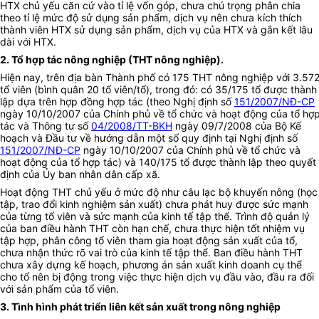
HTX chủ yếu căn cứ vào tỉ lệ vốn góp, chưa chú trọng phân chia
theo tỉ lệ mức độ sử dụng sản phẩm, dịch vụ nên chưa kích thích
thành viên HTX sử dụng sản phẩm, dịch vụ của HTX và gắn kết lâu
dài với HTX.
2. Tổ hợp tác nông nghiệp (THT nông nghiệp).
Hiện nay, trên địa bàn Thành phố có 175 THT nông nghiệp với 3.57
tổ viên (bình quân 20 tổ viên/tổ), trong đó: có 35/175 tổ được thành
lập dựa trên hợp đồng hợp tác (theo Nghị định số
151/2007/NĐ-CP
ngày 10/10/2007 của Chính phủ về tổ chức và hoạt động của tổ hợ
tác và Thông tư số
04/2008/TT-BKH
ngày 09/7/2008 của Bộ Kế
hoạch và Đầu tư về hướng dẫn một số quy định tại Nghị định số
151/2007/NĐ-CP
ngày 10/10/2007 của Chính phủ về tổ chức và
hoạt động của tổ hợp tác) và 140/175 tổ được thành lập theo quyết
định của Ủy ban nhân dân cấp xã.
Hoạt động THT chủ yếu ở mức độ như câu lạc bộ khuyến nông (học
tập, trao đổi kinh nghiệm sản xuất) chưa phát huy được sức mạnh
của từng tổ viên và sức mạnh của kinh tế tập thể. Trình độ quản lý
của ban điều hành THT còn hạn chế, chưa thực hiện tốt nhiệm vụ
tập hợp, phân công tổ viên tham gia hoạt động sản xuất của tổ,
chưa nhận thức rõ vai trò của kinh tế tập thể. Ban điều hành THT
chưa xây dựng kế hoạch, phương án sản xuất kinh doanh cụ thể
cho tổ nên bị động trong việc thực hiện dịch vụ đầu vào, đầu ra đối
với sản phẩm của tổ viên.
3. Tình hình phát triển liên kết sản xuất trong nông nghiệp