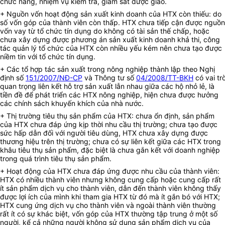
chức năng, nhiệm vụ kiểm tra, giám sát được giao.
+ Nguồn vốn hoạt động sản xuất kinh doanh của HTX còn thiếu: do
số vốn góp của thành viên còn thấp. HTX chưa tiếp cận được nguồn
vốn vay từ tổ chức tín dụng do không có tài sản thế chấp, hoặc
chưa xây dựng được phương án sản xuất kinh doanh khả thi, công
tác quản lý tổ chức của HTX còn nhiều yếu kém nên chưa tạo được
niềm tin với tổ chức tín dụng.
+ Các tổ hợp tác sản xuất trong nông nghiệp thành lập theo Nghị
định số
151/2007/NĐ-CP
và Thông tư số
04/2008/TT-BKH
có vai tr
quan trọng liên kết hỗ trợ sản xuất lẫn nhau giữa các hộ nhỏ lẻ, là
tiền đề để phát triển các HTX nông nghiệp, hiện chưa được hưởng
các chính sách khuyến khích của nhà nước.
+ Thị trường tiêu thụ sản phẩm của HTX: chưa ổn định, sản phẩm
của HTX chưa đáp ứng kịp thời nhu cầu thị trường; chưa tạo được
sức hấp dẫn đối với người tiêu dùng, HTX chưa xây dựng được
thương hiệu trên thị trường; chưa có sự liên kết giữa các HTX trong
khâu tiêu thụ sản phẩm, đặc biệt là chưa gắn kết với doanh nghiệp
trong quá trình tiêu thụ sản phẩm.
+ Hoạt động của HTX chưa đáp ứng được nhu cầu của thành viên:
HTX có nhiều thành viên nhưng không cung cấp hoặc cung cấp rất
ít sản phẩm dịch vụ cho thành viên, dẫn đến thành viên không thấy
được lợi ích của mình khi tham gia HTX từ đó mà ít gắn bó với HTX;
HTX cung ứng dịch vụ cho thành viên và ngoài thành viên thường
rất ít có sự khác biệt, vốn góp của HTX thường tập trung ở một số
người, kể cả những người không sử dụng sản phẩm dịch vụ của