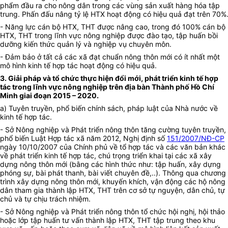
phẩm đầu ra cho nông dân trong các vùng sản xuất hàng hóa tập
trung. Phấn đấu nâng tỷ lệ HTX hoạt động có hiệu quả đạt trên 70%
- Năng lực cán bộ HTX, THT được nâng cao, trong đó 100% cán bộ
HTX, THT trong lĩnh vực nông nghiệp được đào tạo, tập huấn bồi
dưỡng kiến thức quản lý và nghiệp vụ chuyên môn.
- Đảm bảo ở tất cả các xã đạt chuẩn nông thôn mới có ít nhất một
mô hình kinh tế hợp tác hoạt động có hiệu quả.
3. Giải pháp và tổ chức thực hiện đổi mới, phát triển kinh tế hợp
tác trong lĩnh vực nông nghiệp trên địa bàn Thành phố Hồ Chí
Minh giai đoạn 2015 – 2020.
a) Tuyên truyền, phổ biến chính sách, pháp luật của Nhà nước về
kinh tế hợp tác.
- Sở Nông nghiệp và Phát triển nông thôn tăng cường tuyên truyền,
phổ biến Luật Hợp tác xã năm 2012, Nghị định số
151/2007/NĐ-CP
ngày 10/10/2007 của Chính phủ về tổ hợp tác và các văn bản khác
về phát triển kinh tế hợp tác, chú trọng triển khai tại các xã xây
dựng nông thôn mới (bằng các hình thức như: tập huấn, xây dựng
phóng sự, bài phát thanh, bài viết chuyên đề,..). Thông qua chương
trình xây dựng nông thôn mới, khuyến khích, vận động các hộ nông
dân tham gia thành lập HTX, THT trên cơ sở tự nguyện, dân chủ, tự
chủ và tự chịu trách nhiệm.
- Sở Nông nghiệp và Phát triển nông thôn tổ chức hội nghị, hội thảo
hoặc lớp tập huấn tư vấn thành lập HTX, THT tập trung theo khu