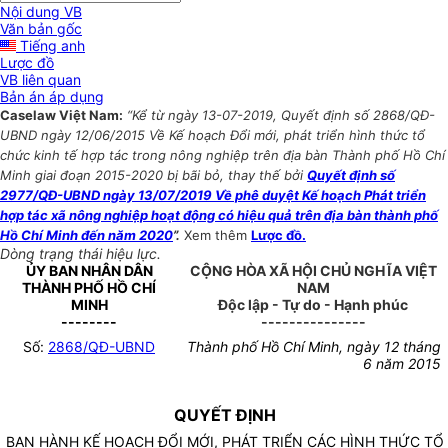
Nội dung VB
Văn bản gốc
Tiếng anh
Lược đồ
VB liên quan
Bản án áp dụng
Caselaw Việt Nam:
“Kể từ ngày 13-07-2019, Quyết định số 2868/QĐ-
UBND ngày 12/06/2015 Về Kế hoạch Đổi mới, phát triển hình thức tổ
chức kinh tế hợp tác trong nông nghiệp trên địa bàn Thành phố Hồ Chí
Minh giai đoạn 2015-2020 bị bãi bỏ, thay thế bởi
Quyết định số
2977/QĐ-UBND ngày 13/07/2019 Về phê duyệt Kế hoạch Phát triển
hợp tác xã nông nghiệp hoạt động có hiệu quả trên địa bàn thành phố
Hồ Chí Minh đến năm 2020
”.
Xem thêm
Lược đồ.
Dòng trạng thái hiệu lực.
ỦY BAN NHÂN DÂN
CỘNG HÒA XÃ HỘI CHỦ NGHĨA VIỆT
THÀNH PHỐ HỒ CHÍ
NAM
MINH
Độc lập - Tự do - Hạnh phúc
--------
---------------
Số:
2868/QĐ-UBND
Thành phố Hồ Chí Minh, ngày 12 tháng
6 năm 2015
QUYẾT ĐỊNH
BAN HÀNH KẾ HOẠCH ĐỔI MỚI, PHÁT TRIỂN CÁC HÌNH THỨC TỔ