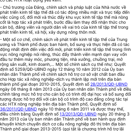
- Chủ trương của Đảng, chính sách và pháp luật của Nhà nước về
phát triển kinh tế tập thể đã có tác động nhiều mặt và trực tiếp đến
việc củng cố, đổi mới và thúc đẩy khu vực kinh tế tập thể mà nòng
cốt là hợp tác xã phát triển, bước đầu làm thay đổi nhận thức cho
cán bộ, đảng viên và người dân về vai trò của kinh tế tập thể trong
phát triển kinh tế, xã hội, xây dựng nông thôn mới.
- Một số cơ chế, chính sách về phát triển kinh tế tập thể của Trung
ương và Thành phố được ban hành, bổ sung và thực hiện đã có tác
động nhất định đến việc đổi mới, phát triển kinh tế tập thể trong lĩnh
vực nông nghiệp nói riêng, thúc đẩy thành viên mạnh dạn vay vốn
đầu tư thêm máy móc, phương tiện, nhà xưởng, chuồng trại, mở
rộng sản xuất, kinh doanh,… Một số chính sách cụ thể như: Quyết
định số 5259/QĐ-UBND ngày 12 tháng 10 năm 2012 của Ủy ban
nhân dân Thành phố về chính sách hỗ trợ cơ sở vật chất ban đầu
cho Hợp tác xã nông nghiệp-dịch vụ thành lập mới trên địa bàn
thành phố giai đoạn 2010-2015, Quyết định số
28/2013/QĐ-UBND
ngày 06 tháng 8 năm 2013 của Ủy ban nhân dân Thành phố về điề
chỉnh tăng mức hỗ trợ cho cán bộ có trình độ đại học và bổ sung đối
tượng được hỗ trợ đối với cán bộ có trình độ cao đẳng công tác tại
các HTX nông nghiệp trên địa bàn Thành phố, Quyết định số
36/2011/QĐ-UBND
ngày 10 tháng 6 năm 2011 và được thay thế,
điều chỉnh bằng Quyết định số
13/2013/QĐ-UBND
ngày 20 tháng 3
năm 2013 của Ủy ban nhân dân Thành phố về ban hành quy định
khuyến khích chuyển dịch cơ cấu nông nghiệp đô thị trên địa bàn
Thành phố giai đoạn 2013-2015 (gọi tắt là chương trình hỗ trợ lãi