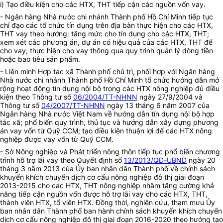
i) Tạo điều kiện cho các HTX, THT tiếp cận các nguồn vốn vay.
- Ngân hàng Nhà nước chi nhánh Thành phố Hồ Chí Minh tiếp tục
chỉ đạo các tổ chức tín dụng trên địa bàn thực hiện cho các HTX,
THT vay theo hướng: tăng mức cho tín dụng cho các HTX, THT;
xem xét các phương án, dự án có hiệu quả của các HTX, THT để
cho vay; thực hiện cho vay thông qua quy trình quản lý dòng tiền
hoặc bao tiêu sản phẩm.
- Liên minh Hợp tác xã Thành phố chủ trì, phối hợp với Ngân hàng
Nhà nước chi nhánh Thành phố Hồ Chí Minh tổ chức hướng dẫn mở
rộng hoạt động tín dụng nội bộ trong các HTX nông nghiệp đủ điều
kiện theo Thông tư số
06/2004/TT-NHNN
ngày 27/9/2004 và
Thông tư số
04/2007/TT-NHNN
ngày 13 tháng 6 năm 2007 của
Ngân hàng Nhà nước Việt Nam về hướng dẫn tín dụng nội bộ hợp
tác xã; phổ biến quy trình, thủ tục và hướng dẫn xây dựng phương
án vay vốn từ Quỹ CCM; tạo điều kiện thuận lợi để các HTX nông
nghiệp được vay vốn từ Quỹ CCM.
- Sở Nông nghiệp và Phát triển nông thôn tiếp tục phổ biến chương
trình hỗ trợ lãi vay theo Quyết định số
13/2013/QĐ-UBND
ngày 20
tháng 3 năm 2013 của Ủy ban nhân dân Thành phố về chính sách
khuyến khích chuyển dịch cơ cấu nông nghiệp đô thị giai đoạn
2013-2015 cho các HTX, THT nông nghiệp nhằm tăng cường khả
năng tiếp cận nguồn vốn được hỗ trợ lãi vay cho các HTX, THT,
thành viên HTX, tổ viên HTX. Đồng thời, nghiên cứu, tham mưu Ủy
ban nhân dân Thành phố ban hành chính sách khuyến khích chuyển
dịch cơ cấu nông nghiệp đô thị giai đoạn 2016-2020 theo hướng tạo