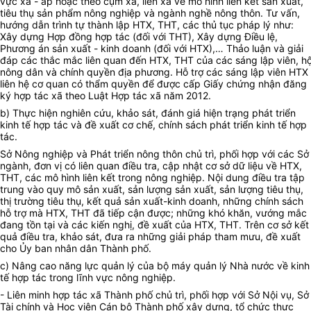
vực xã - ấp hoặc theo cụm xã, liên xã về mô hình liên kết sản xuất,
tiêu thụ sản phẩm nông nghiệp và ngành nghề nông thôn. Tư vấn,
hướng dẫn trình tự thành lập HTX, THT, các thủ tục pháp lý như:
Xây dựng Hợp đồng hợp tác (đối với THT), Xây dựng Điều lệ,
Phương án sản xuất - kinh doanh (đối với HTX),… Thảo luận và giải
đáp các thắc mắc liên quan đến HTX, THT của các sáng lập viên, h
nông dân và chính quyền địa phương. Hỗ trợ các sáng lập viên HTX
liên hệ cơ quan có thẩm quyền để được cấp Giấy chứng nhận đăng
ký hợp tác xã theo Luật Hợp tác xã năm 2012.
b) Thực hiện nghiên cứu, khảo sát, đánh giá hiện trạng phát triển
kinh tế hợp tác và đề xuất cơ chế, chính sách phát triển kinh tế hợp
tác.
Sở Nông nghiệp và Phát triển nông thôn chủ trì, phối hợp với các Sở
ngành, đơn vị có liên quan điều tra, cập nhật cơ sở dữ liệu về HTX,
THT, các mô hình liên kết trong nông nghiệp. Nội dung điều tra tập
trung vào quy mô sản xuất, sản lượng sản xuất, sản lượng tiêu thụ,
thị trường tiêu thụ, kết quả sản xuất-kinh doanh, những chính sách
hỗ trợ mà HTX, THT đã tiếp cận được; những khó khăn, vướng mắc
đang tồn tại và các kiến nghị, đề xuất của HTX, THT. Trên cơ sở kết
quả điều tra, khảo sát, đưa ra những giải pháp tham mưu, đề xuất
cho Ủy ban nhân dân Thành phố.
c) Nâng cao năng lực quản lý của bộ máy quản lý Nhà nước về kinh
tế hợp tác trong lĩnh vực nông nghiệp.
- Liên minh hợp tác xã Thành phố chủ trì, phối hợp với Sở Nội vụ, Sở
Tài chính và Học viện Cán bộ Thành phố xây dựng, tổ chức thực