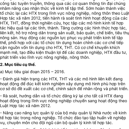
công tác tuyên truyền, thông qua các cơ quan thông tin đại chúng
nhằm nâng cao nhận thức về kinh tế tập thể. Sớm hoàn thành việc
tổ chức lại các HTX trong lĩnh vực nông nghiệp, nông thôn theo Luậ
Hợp tác xã năm 2012, tiến hành rà soát tình hình hoạt động của các
HTX, THT, đồng thời nghiên cứu, học tập các mô hình kinh tế hợp
tác hiệu quả tại các tỉnh, thành. Tăng cường các hình thức hợp tác,
liên kết, hỗ trợ nông dân trong sản xuất, bảo quản, chế biến, tiêu th
nông sản. Huy động các nguồn lực phục vụ phát triển kinh tế tập
thể, phối hợp với các tổ chức tín dụng hoàn chỉnh các cơ chế tiếp
cận nguồn vốn tín dụng cho HTX, THT. Có cơ chế khuyến khích
mạnh mẽ, tạo điều kiện thuận lợi để các doanh nghiệp, HTX đầu tư,
phát triển vào lĩnh vực nông nghiệp, nông thôn.
2. Mục tiêu cụ thể.
a) Mục tiêu giai đoạn 2015 – 2016.
- Đánh giá hiện trạng các HTX, THT và các mô hình liên kết đang
hoạt động để đúc kết kinh nghiệm xây dựng mô hình phù hợp trên
cơ sở đó đề xuất các cơ chế, chính sách để nhân rộng và phát triển.
- Rà soát, hướng dẫn và tổ chức đăng ký lại cho tất cả HTX đang
hoạt động trong lĩnh vực nông nghiệp chuyển sang hoạt động theo
Luật Hợp tác xã năm 2012.
- Nâng cao năng lực quản lý của bộ máy quản lý Nhà nước về kinh
tế hợp tác trong nông nghiệp. Tổ chức đào tạo tập huấn về nghiệp
vụ, chuyên môn cho đội ngũ cán bộ quản lý kinh tế hợp tác.