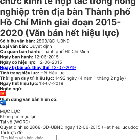
chức kinh tế hợp tác trong nông
nghiệp trên địa bàn Thành phố
Hồ Chí Minh giai đoạn 2015-
2020
(Văn bản hết hiệu lực)
Số hiệu văn bản:
2868/QĐ-UBND
Loại văn bản:
Quyết định
Cơ quan ban hành:
Thành phố Hồ Chí Minh
Ngày ban hành:
12-06-2015
Ngày có hiệu lực:
12-06-2015
Ngày bị bãi bỏ, thay thế:
13-07-2019
Hết hiệu lực
Tình trạng hiệu lực:
Thời gian duy trì hiệu lực:
1492 ngày
(
4 năm
1 tháng
2 ngày
)
Ngày hết hiệu lực:
13-07-2019
Ngôn ngữ:
Định dạng văn bản hiện có:
MỤC LỤC
Không có mục lục
Tải về (WORD)
Quyet dinh so 2868-QD-UBND ngay 12-06-2015 (Het hieu luc).doc
Tải lược đồ