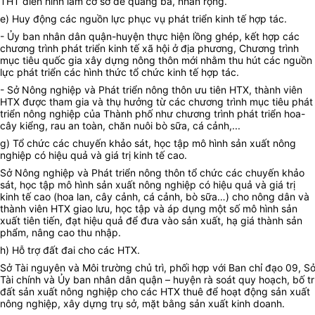
THT điển hình làm cơ sở để quảng bá, nhân rộng.
e) Huy động các nguồn lực phục vụ phát triển kinh tế hợp tác.
- Ủy ban nhân dân quận-huyện thực hiện lồng ghép, kết hợp các
chương trình phát triển kinh tế xã hội ở địa phương, Chương trình
mục tiêu quốc gia xây dựng nông thôn mới nhằm thu hút các nguồn
lực phát triển các hình thức tổ chức kinh tế hợp tác.
- Sở Nông nghiệp và Phát triển nông thôn ưu tiên HTX, thành viên
HTX được tham gia và thụ hưởng từ các chương trình mục tiêu phát
triển nông nghiệp của Thành phố như chương trình phát triển hoa-
cây kiểng, rau an toàn, chăn nuôi bò sữa, cá cảnh,...
g) Tổ chức các chuyến khảo sát, học tập mô hình sản xuất nông
nghiệp có hiệu quả và giá trị kinh tế cao.
Sở Nông nghiệp và Phát triển nông thôn tổ chức các chuyến khảo
sát, học tập mô hình sản xuất nông nghiệp có hiệu quả và giá trị
kinh tế cao (hoa lan, cây cảnh, cá cảnh, bò sữa…) cho nông dân và
thành viên HTX giao lưu, học tập và áp dụng một số mô hình sản
xuất tiên tiến, đạt hiệu quả để đưa vào sản xuất, hạ giá thành sản
phẩm, nâng cao thu nhập.
h) Hỗ trợ đất đai cho các HTX.
Sở Tài nguyên và Môi trường chủ trì, phối hợp với Ban chỉ đạo 09, S
Tài chính và Ủy ban nhân dân quận – huyện rà soát quy hoạch, bố tr
đất sản xuất nông nghiệp cho các HTX thuê để hoạt động sản xuất
nông nghiệp, xây dựng trụ sở, mặt bằng sản xuất kinh doanh.