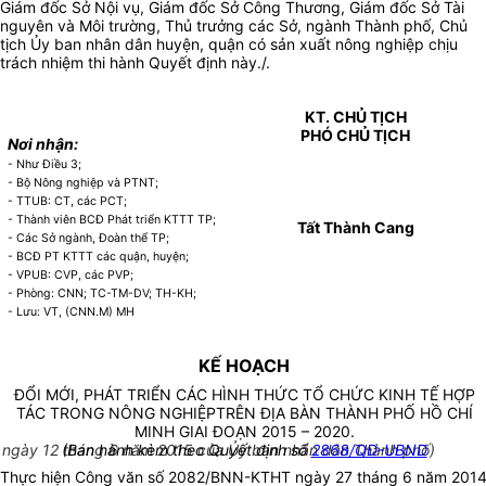
Giám đốc Sở Nội vụ, Giám đốc Sở Công Thương, Giám đốc Sở Tài
nguyên và Môi trường, Thủ trưởng các Sở, ngành Thành phố, Chủ
tịch Ủy ban nhân dân huyện, quận có sản xuất nông nghiệp chịu
trách nhiệm thi hành Quyết định này./.
KT. CHỦ TỊCH
PHÓ CHỦ TỊCH
Nơi nhận:
- Như Điều 3;
- Bộ Nông nghiệp và PTNT;
- TTUB: CT, các PCT;
- Thành viên BCĐ Phát triển KTTT TP;
Tất Thành Cang
- Các Sở ngành, Đoàn thể TP;
- BCĐ PT KTTT các quận, huyện;
- VPUB: CVP, các PVP;
- Phòng: CNN; TC-TM-DV; TH-KH;
- Lưu: VT, (CNN.M) MH
KẾ HOẠCH
ĐỔI MỚI, PHÁT TRIỂN CÁC HÌNH THỨC TỔ CHỨC KINH TẾ HỢP
TÁC TRONG NÔNG NGHIỆPTRÊN ĐỊA BÀN THÀNH PHỐ HỒ CHÍ
MINH GIAI ĐOẠN 2015 – 2020.
ngày 12 tháng 6 năm 2015 của Ủy ban nhân dân Thành phố)
(Ban hành kèm theo Quyết định số
2868/QĐ-UBND
Thực hiện Công văn số 2082/BNN-KTHT ngày 27 tháng 6 năm 201