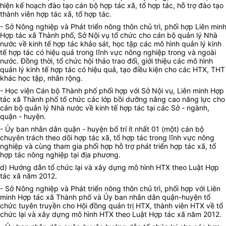
hiện kế hoạch đào tạo cán bộ hợp tác xã, tổ hợp tác, hỗ trợ đào tạo
thành viên hợp tác xã, tổ hợp tác.
- Sở Nông nghiệp và Phát triển nông thôn chủ trì, phối hợp Liên min
Hợp tác xã Thành phố, Sở Nội vụ tổ chức cho cán bộ quản lý Nhà
nước về kinh tế hợp tác khảo sát, học tập các mô hình quản lý kinh
tế hợp tác có hiệu quả trong lĩnh vực nông nghiệp trong và ngoài
nước. Đồng thời, tổ chức hội thảo trao đổi, giới thiệu các mô hình
quản lý kinh tế hợp tác có hiệu quả, tạo điều kiện cho các HTX, THT
khác học tập, nhân rộng.
- Học viện Cán bộ Thành phố phối hợp với Sở Nội vụ, Liên minh Hợp
tác xã Thành phố tổ chức các lớp bồi dưỡng nâng cao năng lực cho
cán bộ quản lý Nhà nước về kinh tế hợp tác tại các Sở - ngành,
quận - huyện.
- Ủy ban nhân dân quận - huyện bố trí ít nhất 01 (một) cán bộ
chuyên trách theo dõi hợp tác xã, tổ hợp tác trong lĩnh vực nông
nghiệp và cùng tham gia phối hợp hỗ trợ phát triển hợp tác xã, tổ
hợp tác nông nghiệp tại địa phương.
d) Hướng dẫn tổ chức lại và xây dựng mô hình HTX theo Luật Hợp
tác xã năm 2012.
- Sở Nông nghiệp và Phát triển nông thôn chủ trì, phối hợp với Liên
minh Hợp tác xã Thành phố và Ủy ban nhân dân quận-huyện tổ
chức tuyên truyền cho Hội đồng quản trị HTX, thành viên HTX về tổ
chức lại và xây dựng mô hình HTX theo Luật Hợp tác xã năm 2012.