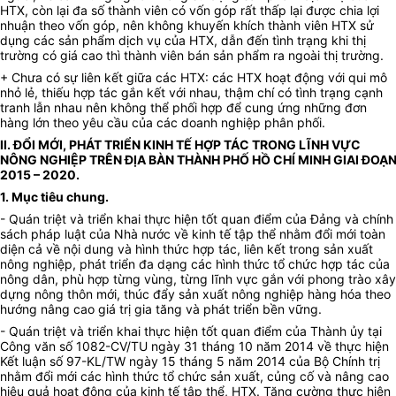
HTX, còn lại đa số thành viên có vốn góp rất thấp lại được chia lợi
nhuận theo vốn góp, nên không khuyến khích thành viên HTX sử
dụng các sản phẩm dịch vụ của HTX, dẫn đến tình trạng khi thị
trường có giá cao thì thành viên bán sản phẩm ra ngoài thị trường.
+ Chưa có sự liên kết giữa các HTX: các HTX hoạt động với qui mô
nhỏ lẻ, thiếu hợp tác gắn kết với nhau, thậm chí có tình trạng cạnh
tranh lẫn nhau nên không thể phối hợp để cung ứng những đơn
hàng lớn theo yêu cầu của các doanh nghiệp phân phối.
II. ĐỔI MỚI, PHÁT TRIỂN KINH TẾ HỢP TÁC TRONG LĨNH VỰC
NÔNG NGHIỆP TRÊN ĐỊA BÀN THÀNH PHỐ HỒ CHÍ MINH GIAI ĐOẠ
2015 – 2020.
1. Mục tiêu chung.
- Quán triệt và triển khai thực hiện tốt quan điểm của Đảng và chính
sách pháp luật của Nhà nước về kinh tế tập thể nhằm đổi mới toàn
diện cả về nội dung và hình thức hợp tác, liên kết trong sản xuất
nông nghiệp, phát triển đa dạng các hình thức tổ chức hợp tác của
nông dân, phù hợp từng vùng, từng lĩnh vực gắn với phong trào xây
dựng nông thôn mới, thúc đẩy sản xuất nông nghiệp hàng hóa theo
hướng nâng cao giá trị gia tăng và phát triển bền vững.
- Quán triệt và triển khai thực hiện tốt quan điểm của Thành ủy tại
Công văn số 1082-CV/TU ngày 31 tháng 10 năm 2014 về thực hiện
Kết luận số 97-KL/TW ngày 15 tháng 5 năm 2014 của Bộ Chính trị
nhằm đổi mới các hình thức tổ chức sản xuất, củng cố và nâng cao
hiệu quả hoạt động của kinh tế tập thể, HTX. Tăng cường thực hiện