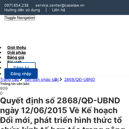
0971.654.238
service.center@caselaw.vn
Hướng dẫn sử dụng
|
Liên hệ
Toggle Navigation
Giới thiệu
Giải pháp
Bảng giá
Bài viết
Đăng ký
Đăng nhập
Trang chủ
Văn bản pháp luật
2868/QĐ-UBND
Thông tin văn bản
909
0
Quyết định số 2868/QĐ-UBND
ngày 12/06/2015 Về Kế hoạch
Đổi mới, phát triển hình thức tổ