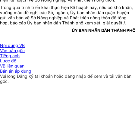
Trong quá trình triển khai thực hiện Kế hoạch này, nếu có khó khăn,
vướng mắc đề nghị các Sở, ngành, Ủy ban nhân dân quận-huyện
gửi văn bản về Sở Nông nghiệp và Phát triển nông thôn để tổng
hợp, báo cáo Ủy ban nhân dân Thành phố xem xét, giải quyết./.
ỦY BAN NHÂN DÂN THÀNH PH
Nội dung VB
Văn bản gốc
Tiếng anh
Lược đồ
VB liên quan
Bản án áp dụng
Vui lòng
Đăng ký
tài khoản hoặc
đăng nhập
để xem và tải văn bản
gốc.