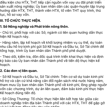
điều kiện cho HTX, THT tiếp cận nguồn vốn vay ưu đãi phát triển
sản xuất nông nghiệp; Ủy ban nhân dân các quận-huyện tập trung
hướng dẫn HTX, THT, thành viên HTX, tổ viên THT quy trình, thủ
tục, hồ sơ vay vốn.
III. TỔ CHỨC THỰC HIỆN.
1. Sở Nông nghiệp và Phát triển nông thôn.
- Chủ trì, phối hợp với các Sở, ngành có liên quan hướng dẫn thực
hiện Kế hoạch này.
- Hằng năm, lập kế hoạch về khối lượng nhiệm vụ cụ thể, dự toán
nhu cầu hỗ trợ kinh phí gửi Sở Kế hoạch và Đầu tư, Sở Tài chính để
tổng hợp, trình Ủy ban nhân dân Thành phố phê duyệt.
- Theo dõi, kiểm tra, đôn đốc quá trình triển khai thực hiện và định
kỳ báo cáo Ủy ban nhân dân Thành phố về tiến độ thực hiện kế
hoạch.
2. Các đơn vị liên quan.
- Sở Kế hoạch và Đầu tư, Sở Tài chính: Trên cơ sở dự toán kinh phí
hỗ trợ và căn cứ khả năng cân đối ngân sách nhà nước hàng năm,
tham mưu Ủy ban nhân dân Thành phố về kinh phí, lồng ghép nguồ
vốn các chương trình, dự án liên quan, đảm bảo kinh phí thực hiện
Kế hoạch đúng tiến độ.
- Sở Công Thương: Tổ chức thực hiện liên kết hợp tác giữa các
doanh nghiệp trên địa bàn Thành phố với các HTX, THT để gặp gỡ
và ký kết hợp đồng tiêu thụ sản phẩm.