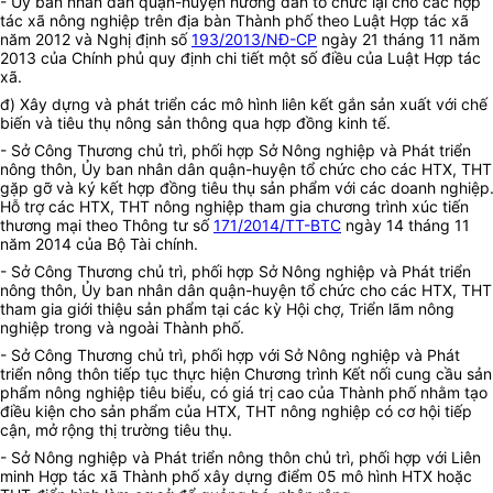
- Ủy ban nhân dân quận-huyện hướng dẫn tổ chức lại cho các hợp
tác xã nông nghiệp trên địa bàn Thành phố theo Luật Hợp tác xã
năm 2012 và Nghị định số
193/2013/NĐ-CP
ngày 21 tháng 11 năm
2013 của Chính phủ quy định chi tiết một số điều của Luật Hợp tác
xã.
đ) Xây dựng và phát triển các mô hình liên kết gắn sản xuất với chế
biến và tiêu thụ nông sản thông qua hợp đồng kinh tế.
- Sở Công Thương chủ trì, phối hợp Sở Nông nghiệp và Phát triển
nông thôn, Ủy ban nhân dân quận-huyện tổ chức cho các HTX, THT
gặp gỡ và ký kết hợp đồng tiêu thụ sản phẩm với các doanh nghiệp
Hỗ trợ các HTX, THT nông nghiệp tham gia chương trình xúc tiến
thương mại theo Thông tư số
171/2014/TT-BTC
ngày 14 tháng 11
năm 2014 của Bộ Tài chính.
- Sở Công Thương chủ trì, phối hợp Sở Nông nghiệp và Phát triển
nông thôn, Ủy ban nhân dân quận-huyện tổ chức cho các HTX, THT
tham gia giới thiệu sản phẩm tại các kỳ Hội chợ, Triển lãm nông
nghiệp trong và ngoài Thành phố.
- Sở Công Thương chủ trì, phối hợp với Sở Nông nghiệp và Phát
triển nông thôn tiếp tục thực hiện Chương trình Kết nối cung cầu sản
phẩm nông nghiệp tiêu biểu, có giá trị cao của Thành phố nhằm tạo
điều kiện cho sản phẩm của HTX, THT nông nghiệp có cơ hội tiếp
cận, mở rộng thị trường tiêu thụ.
- Sở Nông nghiệp và Phát triển nông thôn chủ trì, phối hợp với Liên
minh Hợp tác xã Thành phố xây dựng điểm 05 mô hình HTX hoặc