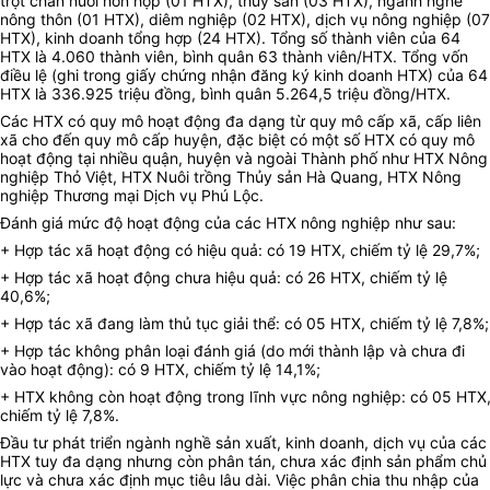
trọt chăn nuôi hỗn hợp (01 HTX), thủy sản (03 HTX), ngành nghề
nông thôn (01 HTX), diêm nghiệp (02 HTX), dịch vụ nông nghiệp (07
HTX), kinh doanh tổng hợp (24 HTX). Tổng số thành viên của 64
HTX là 4.060 thành viên, bình quân 63 thành viên/HTX. Tổng vốn
điều lệ (ghi trong giấy chứng nhận đăng ký kinh doanh HTX) của 64
HTX là 336.925 triệu đồng, bình quân 5.264,5 triệu đồng/HTX.
Các HTX có quy mô hoạt động đa dạng từ quy mô cấp xã, cấp liên
xã cho đến quy mô cấp huyện, đặc biệt có một số HTX có quy mô
hoạt động tại nhiều quận, huyện và ngoài Thành phố như HTX Nông
nghiệp Thỏ Việt, HTX Nuôi trồng Thủy sản Hà Quang, HTX Nông
nghiệp Thương mại Dịch vụ Phú Lộc.
Đánh giá mức độ hoạt động của các HTX nông nghiệp như sau:
+ Hợp tác xã hoạt động có hiệu quả: có 19 HTX, chiếm tỷ lệ 29,7%;
+ Hợp tác xã hoạt động chưa hiệu quả: có 26 HTX, chiếm tỷ lệ
40,6%;
+ Hợp tác xã đang làm thủ tục giải thể: có 05 HTX, chiếm tỷ lệ 7,8%;
+ Hợp tác không phân loại đánh giá (do mới thành lập và chưa đi
vào hoạt động): có 9 HTX, chiếm tỷ lệ 14,1%;
+ HTX không còn hoạt động trong lĩnh vực nông nghiệp: có 05 HTX
chiếm tỷ lệ 7,8%.
Đầu tư phát triển ngành nghề sản xuất, kinh doanh, dịch vụ của các
HTX tuy đa dạng nhưng còn phân tán, chưa xác định sản phẩm chủ
lực và chưa xác định mục tiêu lâu dài. Việc phân chia thu nhập của