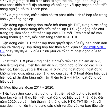
- Xây dựng một số mô hình kinh tế hợp tác phù hợp, đáp ứng yêu
cầu phát triển ở mỗi địa phương và phù hợp với quy hoạch phát triể
nông nghiệp đô thị Thành phố.
- Xây dựng cơ chế, chính sách hỗ trợ phát triển kinh tế hợp tác tron
lĩnh vực nông nghiệp.
- Vận động người nông dân trước hết tham gia THT, từng bước nân
cao hiệu quả hoạt động tiến đến thành lập HTX, vận động các chủ
trang trại làm nòng cốt thành lập các HTX mới. Trên cơ sở đó vận
động thành lập mới, mỗi năm tăng thêm từ 4 HTX.
- Vận động các THT thành lập theo quyết định của Ủy ban nhân dân
cấp xã đăng ký Hợp đồng hợp tác theo Nghị định số
151/2007/NĐ-
CP
ngày 10/10/2007 của Chính phủ về tổ chức hoạt động của tổ
hợp tác.
- Phát triển HTX phải vững chắc, từ thấp đến cao, từ làm dịch vụ
đơn lẻ từng khâu, tiến lên làm dịch vụ tổng hợp, củng cố các HTX
hiện có, kiên quyết giải thể các HTX ngưng hoạt động, hoạt động
không hiệu quả, nâng cao năng lực của các HTX hoạt động hiệu qu
hiện có, phấn đấu tăng mỗi năm thêm từ 2 – 4 HTX hoạt động có
hiệu quả.
b) Mục tiêu giai đoạn 2017 – 2020.
- Tiếp tục nâng cao chất lượng, phát triển về số lượng các mô hình
hợp tác và hình thức liên kết hoạt động có hiệu quả. Phấn đấu đến
năm 2020, cơ bản hình thành hệ thống các HTX, THT liên kết với
các doanh nghiệp trong cung cấp dịch vụ đầu vào và bao tiêu sản