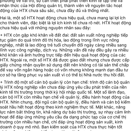
phương về vai trò, sự cần thiết phải phát triển kinh tế tập thể và
nhận thức của Hội đồng quản trị, thành viên về nguyên tắc hoạt
động của HTX chưa sâu sắc, chưa đầy đủ và thống nhất.
Hai là, một số HTX hoạt động chưa hiệu quả, chưa mang lại lợi ích
cho thành viên, đặc biệt là lợi ích kinh tế chưa rõ nét. HTX hoạt động
chưa hiệu quả với những nguyên nhân sau đây:
+ HTX còn gặp khó khăn về đất đai: đất sản xuất nông nghiệp tiếp
tục giảm do quá trình đô thị hóa, lao động trong lĩnh vực nông
nghiệp, nhất là lao động trẻ tuổi chuyển đổi ngày càng nhiều sang
lĩnh vực công nghiệp, dịch vụ. Những vấn đề này đều gây ra nhiều
khó khăn và ảnh hưởng trực tiếp đến hiệu quả hoạt động của các
HTX. Ngoài ra, một số HTX đã được giao đất nhưng chưa được cấp
giấy chứng nhận quyền sử dụng đất nên không có tài sản thế chấp
để vay vốn ngân hàng hoặc có vốn nhưng không mạnh dạn đầu tư
cơ sở hạ tầng phục vụ sản xuất vì có thể bị Nhà nước thu hồi đất.
+ Trình độ một số cán bộ quản lý còn hạn chế: trình độ cán bộ quản
lý HTX nông nghiệp vẫn chưa đáp ứng yêu cầu phát triển của nền
kinh tế thị trường trong thời kỳ hội nhập quốc tế. Một số lãnh đạo,
cán bộ HTX còn nhiều hạn chế về quản lý, điều hành hoạt động của
HTX. Nhìn chung, đội ngũ cán bộ quản lý, điều hành và cán bộ kiểm
soát hầu hết hoạt động theo kinh nghiệm thực tế. Mặt khác, năng
lực nắm bắt thông tin, khả năng dự báo thị trường, sự nhạy cảm linh
hoạt để đáp ứng những yêu cầu đa dạng phức tạp của cơ chế thị
trường còn nhiều hạn chế, chỉ đáp ứng hoạt động sản xuất, kinh
doanh ở quy mô nhỏ. Ban kiểm soát của HTX chưa thực hiện tốt