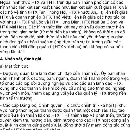
Ngoài hình thức HTX và THT, trên địa bàn Thành phố còn có các
hình thức liên kết sản xuất khác như: liên kết sản xuất giữa HTX và
các hộ vệ tinh (HTX Tân Thông Hội, HTX Phước An,…); liên kết giữa
HTX và doanh nghiệp (HTX Thỏ Việt); liên kết giữa các hợp tác xã
với nhau (HTX Phú Lộc và HTX Hưng Điền; HTX Ngã Ba Giòng và
HTX Mai Hoa). Các hình thức liên kết này chủ yếu được thực hiện
trong thời gian ngắn (từ một đến ba tháng), không có thời gian cố
định. Bên cạnh đó, hình thức liên kết này chủ yếu thông qua giao
dịch đơn giản (thỏa thuận miệng dựa trên sự tin tưởng giữa các
thành viên Hội đồng quản trị HTX với nhau) nên không có sự bền
vững lâu dài.
4. Nhận xét, đánh giá.
a) Mặt tích cực
- Được sự quan tâm lãnh đạo, chỉ đạo của Thành ủy, Ủy ban nhân
dân Thành phố, các Sở, ban, ngành, đoàn thể Thành phố trong việc
tổ chức các lớp bồi dưỡng nghiệp vụ cho các Ban lãnh đạo HTX,
cũng như các thành viên khi có yêu cầu nâng cao trình độ, nghiệp
vụ chuyên môn, nhằm đáp ứng với yêu cầu quản lý HTX trong nền
kinh tế thị trường.
- Các cấp Đảng bộ, Chính quyền, Tổ chức chính trị - xã hội tại khu
vực nông thôn ngoại thành được quán triệt một cách sâu sắc, tạo
mọi điều kiện thuận lợi cho HTX, THT thành lập và phát triển, thường
xuyên kiểm tra, hướng dẫn, định hướng cho các HTX hoạt động sản
xuất-kinh doanh đúng pháp luật, đồng thời đẩy mạnh công tác củn
cố các HTX hoạt động yếu kém.