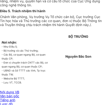
năng, nhiệm vụ, quyền hạn và cơ cấu tổ chức của Cục Ứng dụng
công ng
hệ thông tin
.
Điều 5. Trách nhiệm thi hành
Chánh Văn phòng, Vụ trưởng Vụ Tổ chức cán bộ, Cục trưởng Cục
Tin học hóa và Thủ trưởng các cơ quan, đơn vị thuộc Bộ Thông tin
và Truyền thông chịu trách nhiệm thi hành Quyết định này./.
BỘ TRƯỞNG
Nơi nhận:
- Như Điều 5;
- Bộ trưởng và các Thứ trưởng;
- Các Bộ, cơ quan ngang Bộ, cơ quan
Nguyễn Bắc Son
thuộc CP;
- Đơn vị chuyên trách CNTT các Bộ, cơ
quan ngang Bộ, cơ quan thuộc CP;
- UBND và Sở TTTT các tỉnh, Tp trực
thuộc TW;
- Website Bộ TTTT;
- Lưu: VT, TCCB.
Nội dung VB
Văn bản gốc
Tiếng anh
Lược đồ