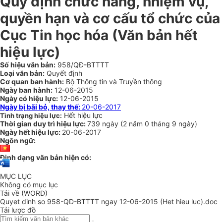
Quy định chức năng, nhiệm vụ,
quyền hạn và cơ cấu tổ chức của
Cục Tin học hóa (Văn bản hết
hiệu lực)
Số hiệu văn bản:
958/QĐ-BTTTT
Loại văn bản:
Quyết định
Cơ quan ban hành:
Bộ Thông tin và Truyền thông
Ngày ban hành:
12-06-2015
Ngày có hiệu lực:
12-06-2015
Ngày bị bãi bỏ, thay thế:
20-06-2017
Hết hiệu lực
Tình trạng hiệu lực:
Thời gian duy trì hiệu lực:
739 ngày
(
2 năm
0 tháng
9 ngày
)
Ngày hết hiệu lực:
20-06-2017
Ngôn ngữ:
Định dạng văn bản hiện có:
MỤC LỤC
Không có mục lục
Tải về (WORD)
Quyet dinh so 958-QD-BTTTT ngay 12-06-2015 (Het hieu luc).doc
Tải lược đồ