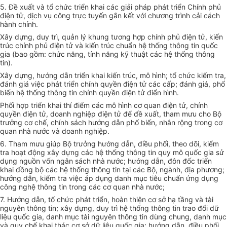
5. Đề xuất và tổ chức triển khai các giải pháp phát triển Chính phủ
điện tử, dịch vụ công trực tuyến gắn kết với chương trình cải cách
hành chính.
Xây dựng, duy trì, quản lý khung tương hợp chính phủ điện tử, kiến
trúc chính phủ điện tử và kiến trúc chuẩn hệ thống thông tin quốc
gia (bao gồm: chức năng, tính năng kỹ thuật các hệ thống thông
tin).
Xây dựng, hướng dẫn triển khai kiến trúc, mô hình; tổ chức
kiểm tra
,
đánh giá việc phát triển chính quyền điện tử các cấp; đánh giá, phổ
biến hệ thống thông tin chính quyền điện tử điển hình.
Phối hợp
triển khai thí điểm các mô hình cơ quan điện tử, chính
quyền điện tử, doanh nghiệp điện tử để đề xuất, tham mưu cho Bộ
trưởng cơ chế, chính sách hướng dẫn phổ biến, nhân rộng trong cơ
quan nhà nước và doanh nghiệp.
6. Tham mưu giúp Bộ trưởng hướng dẫn, điều phối, theo dõi, kiểm
tra hoạt động xây dựng các hệ thống thông tin quy mô quốc gia sử
dụng nguồn vốn ngân sách nhà nước; hướng dẫn, đôn đốc triển
khai đồng bộ các hệ thống thông tin tại các Bộ, ngành, địa phương;
hướng dẫn, kiểm tra việc áp dụng danh mục tiêu chuẩn ứng dụng
công ng
hệ thông tin
trong các cơ quan nhà nước;
7. Hướng dẫn, tổ chức phát triển, hoàn thiện cơ sở hạ tầng và tài
nguyên thông tin; xây dựng, duy trì hệ thống thông tin trao đổi dữ
liệu quốc gia, danh mục tài nguyên thông tin dùng chung, danh mục
và quy chế khai thác cơ sở dữ liệu quốc gia; hướng dẫn, điều phối,