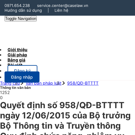
0971.654.238
service.center@caselaw.vn
Hướng dẫn sử dụng
|
Liên hệ
Toggle Navigation
Giới thiệu
Giải pháp
Bảng giá
Bài viết
Đăng ký
Đăng nhập
Trang chủ
Văn bản pháp luật
958/QĐ-BTTTT
Thông tin văn bản
1252
0
Quyết định số 958/QĐ-BTTTT
ngày 12/06/2015 của Bộ trưởng
Bộ Thông tin và Truyền thông