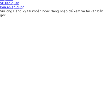
VB liên quan
Bản án áp dụng
Vui lòng
Đăng ký
tài khoản hoặc
đăng nhập
để xem và tải văn bản
gốc.