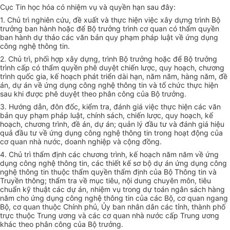
Cục Tin học hóa có nhiệm vụ và quyền hạn sau đây:
1. Chủ trì nghiên cứu, đề xuất và thực hiện việc xây dựng trình Bộ
trưởng ban hành hoặc để Bộ trưởng trình cơ quan có thẩm quyền
ban hành dự thảo các văn bản quy phạm pháp luật về ứng dụng
công ng
hệ thông tin
.
2. Chủ trì, phối hợp xây dựng, trình Bộ trưởng hoặc để Bộ trưởng
trình cấp có
thẩm quyền
phê duyệt chiến lược, quy hoạch, chương
trình quốc gia, kế hoạch phát triển dài hạn, năm năm, hàng năm, đề
án, dự án về ứng dụng công ng
hệ thông tin
và
tổ chức
thực hiện
sau khi được phê duyệt theo phân công của Bộ trưởng.
3. Hướng dẫn, đôn đốc, kiểm tra, đánh giá việc thực hiện các văn
bản quy phạm pháp luật, chính sách, chiến lược, quy hoạch, kế
hoạch, chương trình, đề án, dự án; quản lý đầu tư và đánh giá hiệu
quả đầu tư về ứng dụng công ng
hệ thông tin
trong hoạt động của
cơ quan nhà nước, doanh nghiệp và cộng đồng.
4. Chủ trì
thẩm định
các chương trình, kế hoạch năm năm về ứng
dụng công ng
hệ thông tin
, các thiết kế sơ bộ dự án ứng dụng công
ng
hệ thông tin
thuộc thẩm quyền thẩm định của Bộ Thông tin và
Truyền thông; thẩm tra về mục tiêu, nội dung chuyên môn, tiêu
chuẩn
kỹ thuật các dự án, nhiệm vụ trong dự toán ngân sách hàng
năm cho ứng dụng công ng
hệ thông tin
của các Bộ, cơ quan ngang
Bộ, cơ quan thuộc Chính phủ,
Ủy ban
nhân dân các tỉnh, thành phố
trực thuộc Trung ương và các cơ quan nhà nước cấp Trung ương
khác theo phân công của Bộ trưởng.