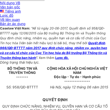
Nội dung VB
Văn bản gốc
Tiếng anh
Lược đồ
VB liên quan
Bản án áp dụng
Caselaw Việt Nam:
“Kể từ ngày 20-06-2017, Quyết định số 958/QĐ-
BTTTT ngày 12/06/2015 của Bộ trưởng Bộ Thông tin và Truyền thông
Quy định chức năng, nhiệm vụ, quyền hạn và cơ cấu tổ chức của Cục
Tin học hóa (Văn bản hết hiệu lực) bị bãi bỏ, thay thế bởi
Quyết định
966/QĐ-BTTTT năm 2017 quy định chức năng, nhiệm vụ, quyền hạn
và cơ cấu tổ chức của Cục Tin học hóa do Bộ trưởng Bộ Thông tin và
Truyền thông ban hành
”.
Xem thêm
Lược đồ.
Dòng trạng thái hiệu lực.
B
Ộ
THÔNG TIN VÀ
CỘNG HÒA XÃ HỘI CHỦ NGHĨA VIỆT
TRUYỀN THÔNG
NAM
-------
Độc lập - Tự do - Hạnh phúc
---------------
Số:
958
/QĐ-BTTTT
Hà Nội, ngày 12
tháng
06 năm 2015
QUYẾT ĐỊNH
QUY ĐỊNH CHỨC NĂNG, NHIỆM VỤ, QUYỀN HẠN VÀ CƠ CẤU TỔ