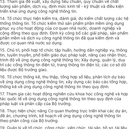
13. Tham gia đề xuất, xây dựng tiêu chuẩn, quy chuẩn về chất
lượng sản
phẩm
, dịch vụ, định mức kinh tế - kỹ thuật và điều kiện
triển khai ứng dụng công ng
hệ thông tin
.
14. Tổ chức thực hiện kiểm tra, đánh giá; đo kiểm chất lượng các hệ
thống thông tin. Tổ chức kiểm thử sản phẩm phần mềm ứng dụng
phục vụ cho hoạt động của cơ quan nhà nước, doanh nghiệp và
cộng đồng theo quy định. Định kỳ công bố các giải pháp, sản phẩm
phần mềm và dịch vụ công ng
hệ thông tin
đã qua kiểm định và
được cơ quan nhà nước sử dụng.
15. Chủ trì,
phối hợp
tổ chức tập huấn, hướng dẫn nghiệp vụ, thông
tin, tuyên truyền, phổ biến giáo dục pháp luật, nâng cao nhận thức,
trình độ về ứng dụng công ng
hệ thông tin
; Xây dựng, quản lý, duy
trì các cổng thông tin điện tử, trang thông tin điện tử, các cơ sở dữ
liệu được Bộ trưởng giao.
16. Tổ chức
thống kê, thu thập,
tổng hợp
số liệu, phân tích dự báo
về ứng dụng công ng
hệ thông tin
; xây dựng các báo cáo
tổng hợp
,
thống kê về ứng dụng công ng
hệ thông tin
theo quy định.
17. Tham gia các hoạt động nghiên cứu khoa học công nghệ và
hợp
tác
quốc tế về ứng dụng công ng
hệ thông tin
theo quy định của
pháp luật và phân cấp của Bộ trưởng.
18. Thực hiện chức năng Cơ quan thường trực triển khai các dự án,
đề án, chương trình, kế hoạch về ứng dụng công ng
hệ thông tin
theo phân công của Bộ trưởng.
19. Quản lý về tổ chức, công chức, viên chức, tài sản, hồ sơ, tài liệu