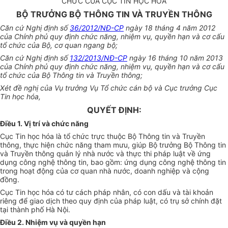
CHỨC CỦA CỤC TIN HỌC HÓA
BỘ TRƯỞNG BỘ THÔNG TIN VÀ TRUYỀN THÔNG
Căn cứ Nghị định số
36/2012/NĐ-CP
ngày 18 tháng 4 năm 2012
của Chính phủ quy định chức năng, nhiệm vụ, quyền hạn và cơ cấu
tổ chức của Bộ, cơ quan ngang bộ;
Căn cứ Nghị định số
132/2013/NĐ-CP
ngày 16 tháng 10 năm 2013
của Chính phủ quy định chức năng, nhiệm vụ, quyền hạn và cơ cấu
tổ chức của Bộ Thông tin và Truyền thông;
Xét đề nghị của Vụ trưởng Vụ Tổ chức cán bộ và Cục trưởng Cục
Tin học hóa,
QUYẾT ĐỊNH:
Điều 1. Vị trí và chức năng
Cục Tin học hóa là tổ chức trực thuộc Bộ Thông tin và Truyền
thông, thực hiện chức năng tham mưu, giúp Bộ trưởng Bộ Thông tin
và Truyền thông quản lý nhà nước và thực thi pháp luật về ứng
dụng công ng
hệ thông tin
, bao gồm: ứng dụng công ng
hệ thông tin
trong hoạt động của cơ quan nhà nước, doanh nghiệp và cộng
đồng.
Cục Tin học hóa có tư cách pháp nhân, có con dấu và tài khoản
riêng để giao dịch theo quy định của pháp luật, có trụ sở chính đặt
tại thành phố Hà Nội.
Điều 2. Nhiệm vụ và quyền hạn