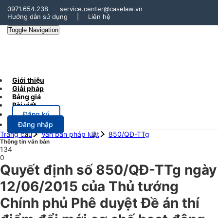
0971.654.238
service.center@caselaw.vn
Hướng dẫn sử dụng
|
Liên hệ
Toggle Navigation
Giới thiệu
Giải pháp
Bảng giá
Bài viết
Đăng ký
Đăng nhập
Trang chủ
Văn bản pháp luật
850/QĐ-TTg
Thông tin văn bản
134
0
Quyết định số 850/QĐ-TTg ngày
12/06/2015 của Thủ tướng
Chính phủ Phê duyệt Đề án thí