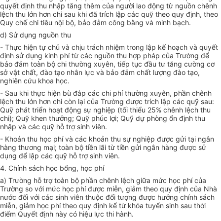
quyết định thu nhập tăng thêm của người lao động từ nguồn chênh
lệch thu lớn hơn chi sau khi đã trích lập các quỹ theo quy định, theo
Quy chế chi tiêu nội bộ, bảo đảm công bằng và minh bạch.
d) Sử dụng nguồn thu
- Thực hiện tự chủ và chịu trách nhiệm trong lập kế hoạch và quyết
định sử dụng kinh phí từ các nguồn thu hợp pháp của Trường để
bảo đảm toàn bộ chi thường xuyên, tiếp tục đầu tư tăng cường cơ
sở vật chất, đào tạo nhân lực và bảo đảm chất lượng đào tạo,
nghiên cứu khoa học.
- Sau khi thực hiện bù đắp các chi phí thường xuyên, phần chênh
lệch thu lớn hơn chi còn lại của Trường được trích lập các quỹ sau:
Quỹ phát triển hoạt động sự nghiệp (tối thiểu 25% chênh lệch thu
chi); Quỹ khen thưởng; Quỹ phúc lợi; Quỹ dự phòng ổn định thu
nhập và các quỹ hỗ trợ sinh viên.
- Khoản thu học phí và các khoản thu sự nghiệp được gửi tại ngân
hàng thương mại; toàn bộ tiền lãi từ tiền gửi ngân hàng được sử
dụng để lập các quỹ hỗ trợ sinh viên.
4. Chính sách học bổng, học phí
a) Trường hỗ trợ toàn bộ phần chênh lệch giữa mức học phí của
Trường so với mức học phí được miễn, giảm theo quy định của Nhà
nước đối với các sinh viên thuộc đối tượng được hưởng chính sách
miễn, giảm học phí theo quy định kể từ khóa tuyển sinh sau thời
điểm Quyết định này có hiệu lực thi hành.