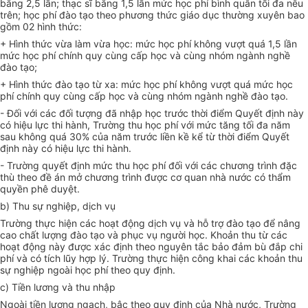
bằng 2,5 lần; thạc sĩ bằng 1,5 lần mức học phí bình quân tối đa nêu
trên; học phí đào tạo theo phương thức giáo dục thường xuyên bao
gồm 02 hình thức:
+ Hình thức vừa làm vừa học: mức học phí không vượt quá 1,5 lần
mức học phí chính quy cùng cấp học và cùng nhóm ngành nghề
đào tạo;
+ Hình thức đào tạo từ xa: mức học phí không vượt quá mức học
phí chính quy cùng cấp học và cùng nhóm ngành nghề đào tạo.
- Đối với các đối tượng đã nhập học trước thời điểm Quyết định này
có hiệu lực thi hành, Trường thu học phí với mức tăng tối đa năm
sau không quá 30% của năm trước liền kề kể từ thời điểm Quyết
định này có hiệu lực thi hành.
- Trường quyết định mức thu học phí đối với các chương trình đặc
thù theo đề án mở chương trình được cơ quan nhà nước có thẩm
quyền phê duyệt.
b) Thu sự nghiệp, dịch vụ
Trường thực hiện các hoạt động dịch vụ và hỗ trợ đào tạo để nâng
cao chất lượng đào tạo và phục vụ người học. Khoản thu từ các
hoạt động này được xác định theo nguyên tắc bảo đảm bù đắp chi
phí và có tích lũy hợp lý. Trường thực hiện công khai các khoản thu
sự nghiệp ngoài học phí theo quy định.
c) Tiền lương và thu nhập
Ngoài tiền lương ngạch, bậc theo quy định của Nhà nước, Trường