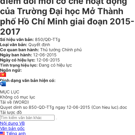
điểm đổi mới cơ chế hoạt động
của Trường Đại học Mở Thành
phố Hồ Chí Minh giai đoạn 2015-
2017
Số hiệu văn bản:
850/QĐ-TTg
Loại văn bản:
Quyết định
Cơ quan ban hành:
Thủ tướng Chính phủ
Ngày ban hành:
12-06-2015
Ngày có hiệu lực:
12-06-2015
Đang có hiệu lực
Tình trạng hiệu lực:
Ngôn ngữ:
Định dạng văn bản hiện có:
MỤC LỤC
Không có mục lục
Tải về (WORD)
Quyet dinh so 850-QD-TTg ngay 12-06-2015 (Con hieu luc).doc
Tải lược đồ
Nội dung VB
Văn bản gốc
Tiếng anh