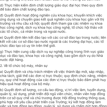
d) Thực hiện kiểm định chất lượng giáo dục đại học theo quy định
để bảo đảm chất lượng đào tạo.
đ) Quyết định hoạt động nghiên cứu khoa học; khuyến khích việc
ứng dụng và chuyển giao kết quả nghiên cứu khoa học gắn với thị
trường và nhu cầu xã hội; quyết định tham gia các nhiệm vụ khoa
học công nghệ, dịch vụ khoa học công nghệ, tổ chức hội thảo với
các tổ chức, cá nhân trong và ngoài nước.
e) Quyết định liên kết đào tạo với các cơ sở đào tạo trong nước; liên
kết với các cơ sở đào tạo nước ngoài là các trường đại học, các tổ
chức đào tạo có uy tín trên thế giới.
g) Thực hiện cung cấp dịch vụ sự nghiệp công trong lĩnh vực giáo
dục và đào tạo, khoa học và công nghệ, bao gồm dịch vụ do Nhà
nước đặt hàng.
2. Về tổ chức bộ máy, nhân sự
a) Quyết định và chịu trách nhiệm về việc thành lập mới, sáp nhập,
chia tách, giải thể các đơn vị trực thuộc; quy định chức năng, nhiệm
vụ, quy chế hoạt động của các đơn vị trực thuộc bảo đảm phát huy
hiệu quả hoạt động của bộ máy.
b) Quyết định số lượng, cơ cấu lao động, vị trí việc làm, tuyển dụng,
quản lý, sử dụng, phát triển đội ngũ viên chức, nhân viên hợp đồng
trên cơ sở quy chế và chủ trương được Hội đồng trường thông qua,
phù hợp với yêu cầu phát triển của Trường; ký kết hợp đồng làm
việc và hợp đồng lao động, quản lý, sử dụng và chấm dứt hợp đồng