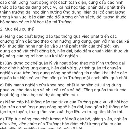
cao chất lượng hoạt động một cách toàn diện, cung cấp các hình
thức đào tạo đa dạng phục vụ xã hội học tập; phấn đấu phát triển
thành trường đại học định hướng ứng dụng, hiện đại có chất lượng
trong khu vực; bảo đảm các đối tượng chính sách, đối tượng thuộc
hộ nghèo có cơ hội học tập tại Trường.
2. Mục tiêu cụ thể
a) Nâng cao chất lượng đào tạo thông qua việc phát triển các
chương trình đào tạo theo định hướng ứng dụng, gắn với nhu cầu xã
hội, thực tiễn nghề nghiệp và xu thế phát triển của thế giới; xây
dựng cơ sở vật chất đồng bộ, hiện đại, bảo đảm chuẩn kiến thức và
kỹ năng của người học sau khi tốt nghiệp.
b) Xây dựng cơ chế quản lý và hoạt động theo mô hình trường đại
học định hướng ứng dụng, hiện đại với quy trình quản trị chuyên
nghiệp dựa trên ứng dụng công nghệ thông tin nhằm khai thác các
nguồn lực hiện có và tiềm năng của Trường một cách hiệu quả nhất.
c) Đẩy mạnh nghiên cứu khoa học, nhất là nghiên cứu ứng dụng
phục vụ cho đào tạo và nhu cầu của xã hội. Tăng nguồn thu từ các
hoạt động khoa học và dự án nghiên cứu.
d) Nâng cấp hệ thống đào tạo từ xa của Trường phục vụ xã hội học
tập trên cơ sở ứng dụng công nghệ hiện đại, bao gồm hệ thống đào
tạo trực tuyến, trung tâm sản xuất học liệu và trung tâm khảo thí.
đ) Tiếp tục nâng cao chất lượng đội ngũ cán bộ, giảng viên, nghiên
cứu viên, viên chức của Trường; bảo đảm chất lượng đầu ra của
sinh viên tốt nghiệp theo cam kết với xã hội.