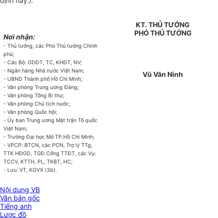
định này./.
KT. THỦ TƯỚNG
PHÓ THỦ TƯỚNG
Nơi nhận:
- Thủ tướng, các Phó Thủ tướng Chính
phủ;
- Các Bộ: GDĐT, TC, KHĐT, NV;
- Ngân hàng Nhà nước Việt Nam;
Vũ Văn Ninh
- UBND Thành phố Hồ Chí Minh;
- Văn phòng Trung ương Đảng;
- Văn phòng Tổng Bí thư;
- Văn phòng Chủ tịch nước;
- Văn phòng Quốc hội;
- Ủy ban Trung ương Mặt trận Tổ quốc
Việt Nam;
- Trường Đại học Mở TP.Hồ Chí Minh;
- VPCP: BTCN, các PCN, Trợ lý TTg,
TTK HĐGD, TGĐ Cổng TTĐT, các Vụ:
TCCV, KTTH, PL, TKBT, HC;
- Lưu: VT, KGVX (3b).
Nội dung VB
Văn bản gốc
Tiếng anh
Lược đồ