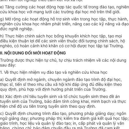
e) Tăng cường các hoạt động hợp tác quốc tế trong đào tạo, nghiên
cứu khoa học với mạng lưới các trường đại học mở trên thế giới.
g) Mở rộng các hoạt động hỗ trợ sinh viên trong học tập, thực hành,
nghiên cứu khoa học nhằm phát triển, nâng cao các kỹ năng và đạo
đức nghề nghiệp.
h) Thực hiện chính sách học bổng khuyến khích học tập, tạo mọi
điều kiện thuận lợi để các sinh viên thuộc đối tượng chính sách, hộ
nghèo, có hoàn cảnh khó khăn có cơ hội được học tập tại Trường.
II.
NỘI DUNG ĐỔI MỚI HOẠT ĐỘNG
Trường được thực hiện tự chủ, tự chịu trách nhiệm về các nội dung
sau đây:
1. Về thực hiện nhiệm vụ đào tạo và nghiên cứu khoa học
a) Quyết định mở ngành, chuyên ngành đào tạo trình độ đại học,
thạc sĩ, tiến sĩ theo nhu cầu xã hội khi đáp ứng đủ điều kiện theo
quy định, phù hợp với định hướng phát triển của Trường.
b) Xác định chỉ tiêu tuyển sinh và tổ chức tuyển sinh theo đề án
tuyển sinh của Trường, bảo đảm tính công khai, minh bạch và thực
hiện chế độ ưu tiên trong tuyển sinh theo quy định.
c) Quyết định chương trình đào tạo, phương pháp giảng dạy; ngôn
ngữ giảng dạy; phương pháp thi; kiểm tra đánh giá kết quả học tập;
giáo trình, học liệu và quản lý đào tạo; in, cấp phát và quản lý văn
bằng, chứng chỉ; bảo đảm chuẩn đầu ra mà Trường đã cam kết.