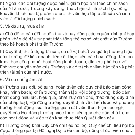
b) Ngoài các đối tượng được miễn, giảm học phí theo chính sách
của Nhà nước, Trường xây dựng, thực hiện chính sách học bổng,
khuyến khích học tập dành cho sinh viên học tập xuất sắc và sinh
viên là đối tượng chính sách.
5. Về đầu tư, mua sắm
a) Chủ động cân đối nguồn thu và huy động các nguồn kinh phí hợp
pháp khác để đầu tư phát triển tổng thể cơ sở vật chất của Trường
theo kế hoạch phát triển Trường.
b) Quyết định sử dụng tài sản, cơ sở vật chất và giá trị thương hiệu
của Trường để liên doanh, liên kết thực hiện các hoạt động đào tạo,
khoa học công nghệ, hoạt động kinh doanh, dịch vụ phù hợp với
lĩnh vực chuyên môn của Trường và có trách nhiệm bảo tồn và phát
triển tài sản của nhà nước.
6. Về cơ chế giám sát
a) Trường sửa đổi, bổ sung, hoàn thiện các quy chế bảo đảm công
khai, minh bạch; khẩn trương thành lập Hội đồng trường, bảo đảm
hoạt động hiệu lực, hiệu quả, phát huy dân chủ, theo đúng quy định
của pháp luật, Hội đồng trường quyết định về chiến lược và phương
hướng hoạt động của Trường; giám sát việc thực hiện các nghị
quyết của Hội đồng trường; việc thực hiện quy chế dân chủ trong
các hoạt động và việc triển khai thực hiện Quyết định này.
b) Trường công khai Quy chế chi tiêu nội bộ. Quy chế chi tiêu nội bộ
được thông qua tại Hội nghị Đại biểu cán bộ, công chức, viên chức