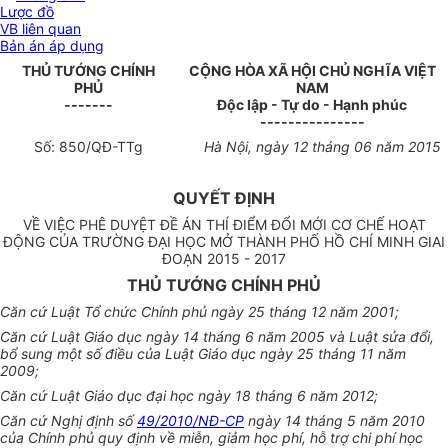
Lược đồ
VB liên quan
Bản án áp dụng
THỦ TƯỚNG CHÍNH
CỘNG HÒA XÃ HỘI CHỦ NGHĨA VIỆT
PHỦ
NAM
-------
Độc lập - Tự do - Hạnh phúc
---------------
Số:
850
/QĐ-TTg
Hà Nội, ngày 12 tháng 06 năm 2015
QUYẾT ĐỊNH
VỀ VIỆC PHÊ DUYỆT ĐỀ ÁN THÍ ĐIỂM ĐỔI MỚI CƠ CHẾ HOẠT
ĐỘNG CỦA TRƯỜNG ĐẠI HỌC MỞ THÀNH PHỐ HỒ CHÍ MINH GIAI
ĐOẠN 2015 - 2017
THỦ TƯỚNG CHÍNH PHỦ
Căn cứ Luật Tổ chức Chính phủ ngày 25 tháng 12 năm 2001;
Căn cứ Luật Giáo dục ngày 14 tháng 6 năm 2005 và Luật sửa đổi,
bổ sung một số điều của Luật Giáo dục ngày 25 tháng 11 năm
2009;
Căn cứ Luật Giáo dục đại học ngày 18 tháng 6 năm 2012;
Căn cứ Nghị định số
49/2010/NĐ-CP
ngày 14 tháng 5 năm 2010
của Chính phủ quy định về miễn, giảm học phí, hỗ trợ chi phí học