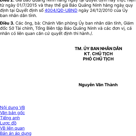
từ ngày 01/7/2015 và thay thế giá Báo Quảng Ninh hàng ngày quy
định tại Quyết định số
4004/QĐ-UBND
ngày 24/12/2010 của Ủy
ban nhân dân tỉnh.
Điều 3.
Các ông, bà: Chánh Văn phòng Ủy ban nhân dân tỉnh, Giám
đốc Sở Tài chính, Tổng Biên tập Báo Quảng Ninh và các đơn vị, cá
nhân có liên quan căn cứ quyết định thi hành./.
TM. ỦY BAN NHÂN DÂN
KT. CHỦ TỊCH
PHÓ CHỦ TỊCH
Nguyễn Văn Thành
Nội dung VB
Văn bản gốc
Tiếng anh
Lược đồ
VB liên quan
Bản án áp dụng