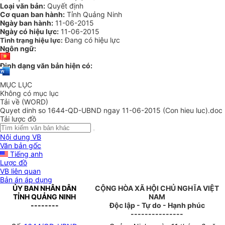
Loại văn bản:
Quyết định
Cơ quan ban hành:
Tỉnh Quảng Ninh
Ngày ban hành:
11-06-2015
Ngày có hiệu lực:
11-06-2015
Đang có hiệu lực
Tình trạng hiệu lực:
Ngôn ngữ:
Định dạng văn bản hiện có:
MỤC LỤC
Không có mục lục
Tải về (WORD)
Quyet dinh so 1644-QD-UBND ngay 11-06-2015 (Con hieu luc).doc
Tải lược đồ
Nội dung VB
Văn bản gốc
Tiếng anh
Lược đồ
VB liên quan
Bản án áp dụng
ỦY BAN NHÂN DÂN
CỘNG HÒA XÃ HỘI CHỦ NGHĨA VIỆT
TỈNH QUẢNG NINH
NAM
--------
Độc lập - Tự do - Hạnh phúc
---------------