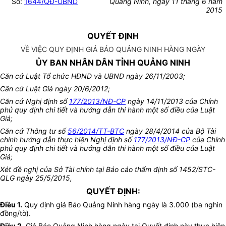
Số:
1644/QĐ-UBND
Quảng Ninh, ngày 11 tháng 6 năm
2015
QUYẾT ĐỊNH
VỀ VIỆC QUY ĐỊNH GIÁ BÁO QUẢNG NINH HÀNG NGÀY
ỦY BAN NHÂN DÂN TỈNH QUẢNG NINH
Căn cứ Luật Tổ chức HĐND và UBND ngày 26/11/2003;
Căn cứ Luật Giá ngày 20/6/2012;
Căn cứ Nghị định số
177/2013/NĐ-CP
ngày 14/11/2013 của Chính
phủ quy định chi tiết và hướng dẫn thi hành một số điều của Luật
Giá;
Căn cứ Thông tư số
56/2014/TT-BTC
ngày 28/4/2014 của Bộ Tài
chính hướng dẫn thực hiện Nghị định số
177/2013/NĐ-CP
của Chính
phủ quy định chi tiết và hướng dẫn thi hành một số điều của Luật
Giá;
Xét đề nghị của Sở Tài chính tại Báo cáo thẩm định số 1452/STC-
QLG ngày 25/5/2015,
QUYẾT ĐỊNH:
Điều 1.
Quy định giá Báo Quảng Ninh hàng ngày là 3.000 (ba nghìn
đồng/tờ).
Điều 2.
Giá Báo Quảng Ninh hàng ngày tại Quyết định này thực hiện