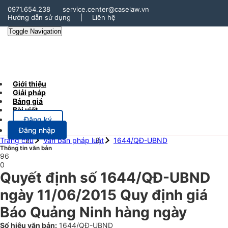
0971.654.238
service.center@caselaw.vn
Hướng dẫn sử dụng
|
Liên hệ
Toggle Navigation
Giới thiệu
Giải pháp
Bảng giá
Bài viết
Đăng ký
Đăng nhập
Trang chủ
Văn bản pháp luật
1644/QĐ-UBND
Thông tin văn bản
96
0
Quyết định số 1644/QĐ-UBND
ngày 11/06/2015 Quy định giá
Báo Quảng Ninh hàng ngày
Số hiệu văn bản:
1644/QĐ-UBND