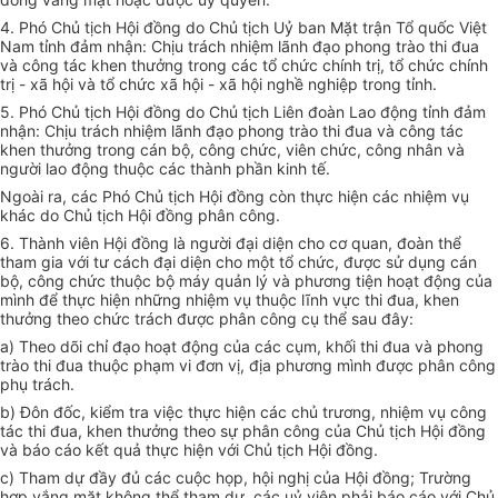
4. Phó Chủ tịch Hội đồng do Chủ tịch Uỷ ban Mặt trận Tổ quốc Việt
Nam tỉnh đảm nhận: Chịu trách nhiệm lãnh đạo phong trào thi đua
và công tác khen thưởng trong các tổ chức chính trị, tổ chức chính
trị - xã hội và tổ chức xã hội - xã hội nghề nghiệp trong tỉnh.
5. Phó Chủ tịch Hội đồng do Chủ tịch Liên đoàn Lao động tỉnh đảm
nhận: Chịu trách nhiệm lãnh đạo phong trào thi đua và công tác
khen thưởng trong cán bộ, công chức, viên chức, công nhân và
người lao động thuộc các thành phần kinh tế.
Ngoài ra, các Phó Chủ tịch Hội đồng còn thực hiện các nhiệm vụ
khác do Chủ tịch Hội đồng phân công.
6. Thành viên Hội đồng là người đại diện cho cơ quan, đoàn thể
tham gia với tư cách đại diện cho một tổ chức, được sử dụng cán
bộ, công chức thuộc bộ máy quản lý và phương tiện hoạt động của
mình để thực hiện những nhiệm vụ thuộc lĩnh vực thi đua, khen
thưởng theo chức trách được phân công cụ thể sau đây:
a) Theo dõi chỉ đạo hoạt động của các cụm, khối thi đua và phong
trào thi đua thuộc phạm vi đơn vị, địa phương mình được phân công
phụ trách.
b) Đôn đốc, kiểm tra việc thực hiện các chủ trương, nhiệm vụ công
tác thi đua, khen thưởng theo sự phân công của Chủ tịch Hội đồng
và báo cáo kết quả thực hiện với Chủ tịch Hội đồng.
c) Tham dự đầy đủ các cuộc họp, hội nghị của Hội đồng; Trường
hợp vắng mặt không thể tham dự, các uỷ viên phải báo cáo với Chủ