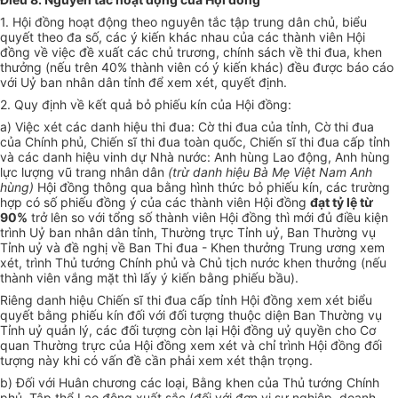
1. Hội đồng hoạt động theo nguyên tắc tập trung dân chủ, biểu
quyết theo đa số, các ý kiến khác nhau của các thành viên Hội
đồng về việc đề xuất các chủ trương, chính sách về thi đua, khen
thưởng (nếu trên 40% thành viên có ý kiến khác) đều được báo cáo
với Uỷ ban nhân dân tỉnh để xem xét, quyết định.
2. Quy định về kết quả bỏ phiếu kín của Hội đồng:
a) Việc xét các danh hiệu thi đua: Cờ thi đua của tỉnh, Cờ thi đua
của Chính phủ, Chiến sĩ thi đua toàn quốc, Chiến sĩ thi đua cấp tỉnh
và các danh hiệu vinh dự Nhà nước: Anh hùng Lao động, Anh hùng
lực lượng vũ trang nhân dân
(trừ danh hiệu Bà Mẹ Việt Nam Anh
hùng)
Hội đồng thông qua bằng hình thức bỏ phiếu kín, các trường
hợp có số phiếu đồng ý của các thành viên Hội đồng
đạt tỷ lệ từ
90%
trở lên so với tổng số thành viên Hội đồng thì mới đủ điều kiện
trình Uỷ ban nhân dân tỉnh, Thường trực Tỉnh uỷ, Ban Thường vụ
Tỉnh uỷ và đề nghị về Ban Thi đua - Khen thưởng Trung ương xem
xét, trình Thủ tướng Chính phủ và Chủ tịch nước khen thưởng (nếu
thành viên vắng mặt thì lấy ý kiến bằng phiếu bầu).
Riêng danh hiệu Chiến sĩ thi đua cấp tỉnh Hội đồng xem xét biểu
quyết bằng phiếu kín đối với đối tượng thuộc diện Ban Thường vụ
Tỉnh uỷ quản lý, các đối tượng còn lại Hội đồng uỷ quyền cho Cơ
quan Thường trực của Hội đồng xem xét và chỉ trình Hội đồng đối
tượng này khi có vấn đề cần phải xem xét thận trọng.
b) Đối với Huân chương các loại, Bằng khen của Thủ tướng Chính
phủ, Tập thể Lao động xuất sắc (đối với đơn vị sự nghiệp, doanh