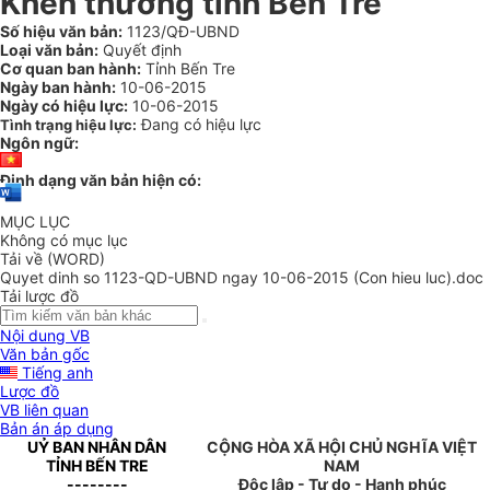
Khen thưởng tỉnh Bến Tre
Số hiệu văn bản:
1123/QĐ-UBND
Loại văn bản:
Quyết định
Cơ quan ban hành:
Tỉnh Bến Tre
Ngày ban hành:
10-06-2015
Ngày có hiệu lực:
10-06-2015
Đang có hiệu lực
Tình trạng hiệu lực:
Ngôn ngữ:
Định dạng văn bản hiện có:
MỤC LỤC
Không có mục lục
Tải về (WORD)
Quyet dinh so 1123-QD-UBND ngay 10-06-2015 (Con hieu luc).doc
Tải lược đồ
Nội dung VB
Văn bản gốc
Tiếng anh
Lược đồ
VB liên quan
Bản án áp dụng
UỶ BAN NHÂN DÂN
CỘNG HÒA XÃ HỘI CHỦ NGHĨA VIỆT
TỈNH BẾN TRE
NAM
--------
Độc lập - Tự do - Hạnh phúc