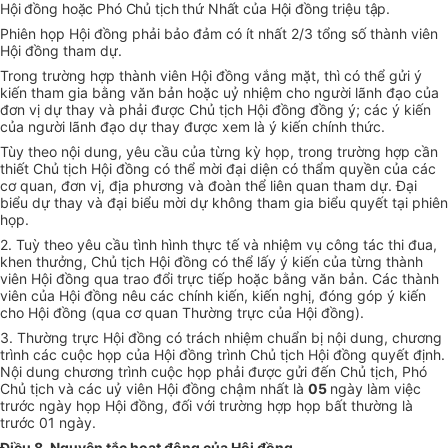
Hội đồng hoặc Phó Chủ tịch thứ Nhất của Hội đồng triệu tập.
Phiên họp Hội đồng phải bảo đảm có ít nhất 2/3 tổng số thành viên
Hội đồng tham dự.
Trong trường hợp thành viên Hội đồng vắng mặt, thì có thể gửi ý
kiến tham gia bằng văn bản hoặc uỷ nhiệm cho người lãnh đạo của
đơn vị dự thay và phải được Chủ tịch Hội đồng đồng ý; các ý kiến
của người lãnh đạo dự thay được xem là ý kiến chính thức.
Tùy theo nội dung, yêu cầu của từng kỳ họp, trong trường hợp cần
thiết Chủ tịch Hội đồng có thể mời đại diện có thẩm quyền của các
cơ quan, đơn vị, địa phương và đoàn thể liên quan tham dự. Đại
biểu dự thay và đại biểu mời dự không tham gia biểu quyết tại phiên
họp.
2. Tuỳ theo yêu cầu tình hình thực tế và nhiệm vụ công tác thi đua,
khen thưởng, Chủ tịch Hội đồng có thể lấy ý kiến của từng thành
viên Hội đồng qua trao đổi trực tiếp hoặc bằng văn bản. Các thành
viên của Hội đồng nêu các chính kiến, kiến nghị, đóng góp ý kiến
cho Hội đồng (qua cơ quan Thường trực của Hội đồng).
3. Thường trực Hội đồng có trách nhiệm chuẩn bị nội dung, chương
trình các cuộc họp của Hội đồng trình Chủ tịch Hội đồng quyết định.
Nội dung chương trình cuộc họp phải được gửi đến Chủ tịch, Phó
Chủ tịch và các uỷ viên Hội đồng chậm nhất là
05
ngày làm việc
trước ngày họp Hội đồng, đối với trường hợp họp bất thường là
trước 01 ngày.
Điều 8. Nguyên tắc hoạt động của Hội đồng