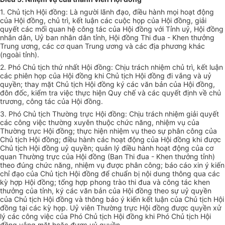
1. Chủ tịch Hội đồng:
Là người
lãnh đạo, điều hành mọi hoạt động
của Hội đồng, chủ trì, kết luận các cuộc họp của Hội đồng, giải
quyết các mối quan hệ công tác của Hội đồng với Tỉnh uỷ, Hội đồng
nhân dân, Uỷ ban nhân dân tỉnh, Hội đồng Thi đua - Khen thưởng
Trung ương, các cơ quan Trung ương và các địa phương khác
(ngoài tỉnh).
2. Phó Chủ tịch thứ nhất Hội đồng: Chịu trách nhiệm chủ trì, kết luận
các phiên họp của Hội đồng khi Chủ tịch Hội đồng đi vắng và uỷ
quyền; thay mặt Chủ tịch Hội đồng ký các văn bản của Hội đồng,
đôn đốc, kiểm tra việc thực hiện Quy chế và các quyết định về chủ
trương, công tác của Hội đồng.
3. Phó Chủ tịch Thường trực Hội đồng: Chịu trách nhiệm giải quyết
các công việc thường xuyên thuộc chức năng, nhiệm vụ của
Thường trực Hội đồng; thực hiện nhiệm vụ theo sự phân công của
Chủ tịch Hội đồng; điều hành các hoạt động của Hội đồng khi được
Chủ tịch Hội đồng uỷ quyền; quản lý điều hành hoạt động của cơ
quan Thường trực của Hội đồng (Ban Thi đua - Khen thưởng tỉnh)
theo đúng chức năng, nhiệm vụ được phân công; báo cáo xin ý kiến
chỉ đạo của Chủ tịch Hội đồng để chuẩn bị nội dung thông qua các
kỳ hợp Hội đồng; tổng hợp phong trào thi đua và công tác khen
thưởng của tỉnh, ký các văn bản của Hội đồng theo sự uỷ quyền
của Chủ tịch Hội đồng và thông báo ý kiến kết luận của Chủ tịch Hội
đồng tại các kỳ họp. Uỷ viên Thường trực Hội đồng được quyền xử
lý các công việc của Phó Chủ tịch Hội đồng khi Phó Chủ tịch Hội
đồng vắng mặt hoặc được uỷ quyền.