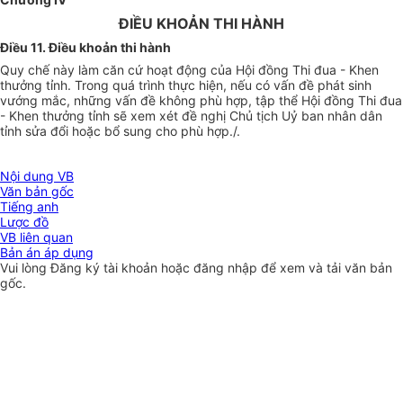
ĐIỀU KHOẢN THI HÀNH
Điều 11. Điều khoản thi hành
Quy chế này làm căn cứ hoạt động của Hội đồng Thi đua - Khen
thưởng tỉnh. Trong quá trình thực hiện, nếu có vấn đề phát sinh
vướng mắc, những vấn đề không phù hợp, tập thể Hội đồng Thi đua
- Khen thưởng tỉnh sẽ xem xét đề nghị Chủ tịch Uỷ ban nhân dân
tỉnh sửa đổi hoặc bổ sung cho phù hợp./.
Nội dung VB
Văn bản gốc
Tiếng anh
Lược đồ
VB liên quan
Bản án áp dụng
Vui lòng
Đăng ký
tài khoản hoặc
đăng nhập
để xem và tải văn bản
gốc.