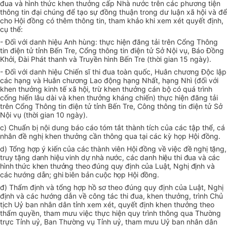
đua và hình thức khen thưởng cấp Nhà nước trên các phương tiện
thông tin đại chúng để tạo sự đồng thuận trong dư luận xã hội và để
cho Hội đồng có thêm thông tin, tham khảo khi xem xét quyết định,
cụ thể:
- Đối với danh hiệu Anh hùng: thực hiện đăng tải trên Cổng Thông
tin điện tử tỉnh Bến Tre, Cổng thông tin điện tử Sở Nội vụ, Báo Đồng
Khởi, Đài Phát thanh và Truyền hình Bến Tre (thời gian 15 ngày).
- Đối với danh hiệu Chiến sĩ thi đua toàn quốc, Huân chương Độc lập
các hạng và Huân chương Lao động hạng Nhất, hạng Nhì (đối với
khen thưởng kinh tế xã hội, trừ khen thưởng cán bộ có quá trình
cống hiến lâu dài và khen thưởng kháng chiến) thực hiện đăng tải
trên Cổng Thông tin điện tử tỉnh Bến Tre, Công thông tin điện tử Sở
Nội vụ (thời gian 10 ngày).
c) Chuẩn bị nội dung báo cáo tóm tắt thành tích của các tập thể, cá
nhân đề nghị khen thưởng cần thông qua tại các kỳ họp Hội đồng.
d) Tổng hợp ý kiến của các thành viên Hội đồng về việc đề nghị tặng,
truy tặng danh hiệu vinh dự nhà nước, các danh hiệu thi đua và các
hình thức khen thưởng theo đúng quy định của Luật, Nghị định và
các hướng dẫn; ghi biên bản cuộc họp Hội đồng.
đ) Thẩm định và tổng hợp hồ sơ theo đúng quy định của Luật, Nghị
định và các hướng dẫn về công tác thi đua, khen thưởng, trình Chủ
tịch Uỷ ban nhân dân tỉnh xem xét, quyết định khen thưởng theo
thẩm quyền, tham mưu việc thực hiện quy trình thông qua Thường
trực Tỉnh uỷ, Ban Thường vụ Tỉnh uỷ, tham mưu Uỷ ban nhân dân