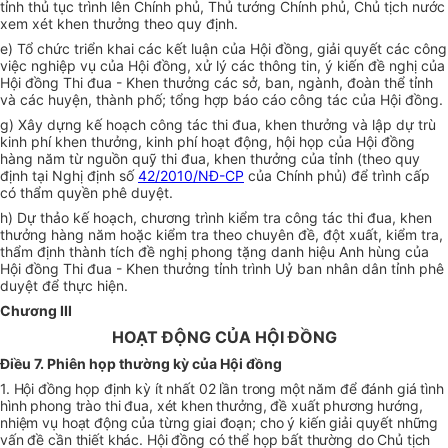
tỉnh thủ tục trình lên Chính phủ, Thủ tướng Chính phủ, Chủ tịch nước
xem xét khen thưởng theo quy định.
e) Tổ chức triển khai các kết luận của Hội đồng, giải quyết các công
việc nghiệp vụ của Hội đồng, xử lý các thông tin, ý kiến đề nghị của
Hội đồng Thi đua - Khen thưởng các sở, ban, ngành, đoàn thể tỉnh
và các huyện, thành phố; tổng hợp báo cáo công tác của Hội đồng.
g) Xây dựng kế hoạch công tác thi đua, khen thưởng và lập dự trù
kinh phí khen thưởng, kinh phí hoạt động, hội họp của Hội đồng
hàng năm từ nguồn quỹ thi đua, khen thưởng của tỉnh (theo quy
định tại Nghị định số
42/2010/NĐ-CP
của Chính phủ) để trình cấp
có thẩm quyền phê duyệt.
h) Dự thảo kế hoạch, chương trình kiểm tra công tác thi đua, khen
thưởng hàng năm hoặc kiểm tra theo chuyên đề, đột xuất, kiểm tra,
thẩm định thành tích đề nghị phong tặng danh hiệu Anh hùng của
Hội đồng Thi đua - Khen thưởng tỉnh trình Uỷ ban nhân dân tỉnh phê
duyệt để thực hiện.
Chương III
HOẠT ĐỘNG CỦA HỘI ĐỒNG
Điều 7. Phiên họp thường kỳ của Hội đồng
1. Hội đồng họp định kỳ ít nhất 02 lần trong một năm để đánh giá tình
hình phong trào thi đua, xét khen thưởng, đề xuất phương hướng,
nhiệm vụ hoạt động của từng giai đoạn; cho ý kiến giải quyết những
vấn đề cần thiết khác. Hội đồng có thể họp bất thường do Chủ tịch