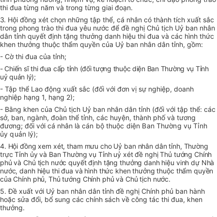
thi đua từng năm và trong từng giai đoạn.
3
. Hội đồng xét chọn những tập thể, cá nhân có thành tích xuất sắc
trong phong trào thi đua yêu nước để đề nghị Chủ tịch Uỷ ban nhân
dân tỉnh quyết định tặng thưởng danh hiệu thi đua và các hình thức
khen thưởng thuộc thẩm quyền của Uỷ ban nhân dân tỉnh, gồm:
- Cờ thi đua của tỉnh;
- Chiến sĩ thi đua cấp tỉnh (đối tượng thuộc diện Ban Thường vụ Tỉnh
uỷ quản lý);
- Tập thể Lao động xuất sắc (đối với đơn vị sự nghiệp, doanh
nghiệp hạng 1, hạng 2);
- Bằng khen của Chủ tịch Uỷ ban nhân dân tỉnh (đối với tập thể: các
sở, ban, ngành, đoàn thể tỉnh, các huyện, thành phố và tương
đương; đối với cá nhân là
cán bộ thuộc diện Ban Thường vụ Tỉnh
ủy quản lý
);
4. Hội đồng xem xét, tham mưu cho Uỷ ban nhân dân tỉnh, Thường
trực Tỉnh ủy và Ban Thường vụ Tỉnh uỷ xét đề nghị Thủ tướng Chính
phủ và Chủ tịch nước quyết định tặng thưởng danh hiệu vinh dự Nhà
nước, danh hiệu thi đua và hình thức khen thưởng thuộc thẩm quyền
của Chính phủ, Thủ tướng Chính phủ và Chủ tịch nước.
5.
Đề xuất với Uỷ ban nhân dân tỉnh đề nghị Chính phủ ban hành
hoặc sửa đổi, bổ sung các chính sách về công tác thi đua, khen
thưởng
.