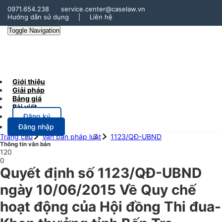
0971.654.238
service.center@caselaw.vn
Hướng dẫn sử dụng
|
Liên hệ
Toggle Navigation
Giới thiệu
Giải pháp
Bảng giá
Bài viết
Đăng ký
Đăng nhập
Trang chủ
Văn bản pháp luật
1123/QĐ-UBND
Thông tin văn bản
120
0
Quyết định số 1123/QĐ-UBND
ngày 10/06/2015 Về Quy chế
hoạt động của Hội đồng Thi đua-