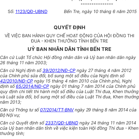
---------------
Số:
1123/QĐ-UBND
Bến Tre, ngày 10 tháng 6 năm 2015
QUYẾT ĐỊNH
VỀ VIỆC BAN HÀNH QUY CHẾ HOẠT ĐỘNG CỦA HỘI ĐỒNG THI
ĐUA - KHEN THƯỞNG TỈNH BẾN TRE
UỶ BAN NHÂN DÂN TỈNH BẾN TRE
Căn cứ Luật Tổ chức Hội đồng nhân dân và Uỷ ban nhân dân ngày
26 tháng 11 năm 2003;
Căn cứ Nghị định số
39/2012/NĐ-CP
ngày 27 tháng 4 năm 2012
của Chính phủ sửa đổi, bổ sung một số điều của Nghị định số
42/2010/NĐ-CP
ngày 15 tháng 4 năm 2010 của Chính phủ, Nghị
định số
65/2014/NĐ-CP
ngày 01 tháng 7 năm 2014 của Chính phủ
quy định chi tiết thi hành một số điều của Luật Thi đua, Khen thưởng
và Luật sửa đổi, bổ sung một số điều của Luật Thi đua, Khen thưởng
năm 2013;
Căn cứ Thông tư số
07/2014/TT-BNV
ngày 29 tháng 8 năm 2014 của
Bộ Nội vụ;
Căn cứ Quyết định số
2337/QĐ-UBND
ngày 24 tháng 11 năm 2014
của Uỷ ban nhân dân tỉnh về việc kiện toàn Hội đồng Thi đua - Khen
thưởng tỉnh;