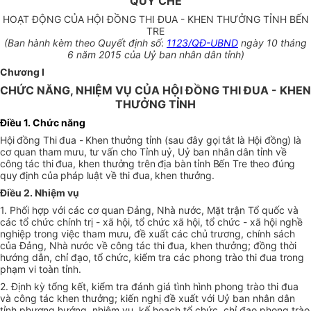
QUY CHẾ
HOẠT ĐỘNG CỦA HỘI ĐỒNG THI ĐUA - KHEN THƯỞNG TỈNH BẾN
TRE
(Ban hành kèm theo Quyết định số
:
1123/QĐ-UBND
ngày 10 tháng
6 năm 2015 của Uỷ ban nhân dân tỉnh)
Chương I
CHỨC NĂNG, NHIỆM VỤ CỦA HỘI ĐỒNG THI ĐUA - KHEN
THƯỞNG TỈNH
Điều 1. Chức năng
Hội đồng Thi đua - Khen thưởng tỉnh (sau đây gọi tắt là Hội đồng) là
cơ quan tham mưu, tư vấn cho Tỉnh uỷ, Uỷ ban nhân dân tỉnh về
công tác thi đua, khen thưởng trên địa bàn tỉnh Bến Tre theo đúng
quy định của pháp luật về thi đua, khen thưởng.
Điều 2. Nhiệm vụ
1. Phối hợp với các cơ quan Đảng, Nhà nước, Mặt trận Tổ quốc và
các tổ chức chính trị - xã hội, tổ chức xã hội, tổ chức - xã hội nghề
nghiệp trong việc tham mưu, đề xuất các chủ trương, chính sách
của Đảng, Nhà nước về công tác thi đua, khen thưởng; đồng thời
hướng dẫn, chỉ đạo, tổ chức, kiểm tra các phong trào thi đua trong
phạm vi toàn tỉnh.
2
. Định kỳ tổng kết, kiểm tra đánh giá tình hình phong trào thi đua
và công tác khen thưởng; kiến nghị đề xuất với Uỷ ban nhân dân
tỉnh phương hướng, nhiệm vụ, kế hoạch tổ chức, chỉ đạo phong trào