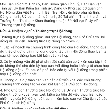
Mời: Ban Tổ chức Tỉnh uỷ, Ban Tuyên giáo Tỉnh uỷ, Ban Dân vận
Tỉnh uỷ, Uỷ Ban Kiểm tra Tỉnh uỷ, Đảng uỷ Khối các cơ quan tỉnh,
Hội Nông dân Việt Nam tỉnh Bến Tre, Hội Liên hiệp phụ nữ tỉnh,
Công an tỉnh, Uỷ ban nhân dân tỉnh, Sở Tài chính, Thanh tra tỉnh và
Trưởng Ban Thi đua - Khen thưởng (thuộc Sở Nội vụ) là Uỷ viên
Thường trực Hội đồng.
Điều 4. Nhiệm vụ của Thường trực Hội đồng
Thường trực Hội đồng gồm: Chủ tịch Hội đồng, các Phó Chủ tịch Hội
đồng và Uỷ viên Thường trực Hội đồng có nhiệm vụ:
1. Lập kế hoạch và chương trình công tác của Hội đồng; thông qua
dự thảo chương trình nội dung công tác trình Hội đồng thảo luận tại
các kỳ họp, thông báo kết luận các kỳ họp.
2. Xử lý những vấn đề phát sinh đột xuất cần có ý kiến của tập thể
do không thể chờ đến kỳ họp của Hội đồng hoặc không tổ chức họp
Hội đồng đột xuất, sau đó phải báo cáo lại với Hội đồng trong phiên
họp Hội đồng gần nhất.
3. Thông qua dự thảo các văn bản để triển khai các chủ trương,
chương trình công tác và các kết luận của Chủ tịch Hội đồng.
4. Phó Chủ tịch Thường trực Hội đồng và Uỷ viên Thường trực Hội
đồng thường xuyên xem xét, kiểm tra tiến độ việc thực hiện các
nhiệm vụ của Hội đồng, có trách nhiệm báo cáo với Chủ tịch và các
Phó Chủ tịch Hội đồng.
Điều 5. Nhiệm vụ của thành viên Hội đồng