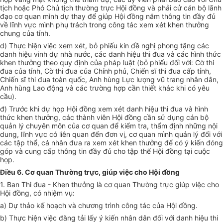
tịch hoặc Phó Chủ tịch thường trực Hội đồng và phải cử cán bộ lãnh
đạo cơ quan mình dự thay để giúp Hội đồng nắm thông tin đầy đủ
về lĩnh vực mình phụ trách trong công tác xem xét khen thưởng
chung của tỉnh.
d) Thực hiện việc xem xét, bỏ phiếu kín đề nghị phong tặng các
danh hiệu vinh dự nhà nước, các danh hiệu thi đua và các hình thức
khen thưởng theo quy định của pháp luật (bỏ phiếu đối với: Cờ thi
đua của tỉnh, Cờ thi đua của Chính phủ, Chiến sĩ thi đua cấp tỉnh,
Chiến sĩ thi đua toàn quốc, Anh hùng Lực lượng vũ trang nhân dân,
Anh hùng Lao động và các trường hợp cần thiết khác khi có yêu
cầu).
đ) Trước khi dự họp Hội đồng xem xét danh hiệu thi đua và hình
thức khen thưởng, các thành viên Hội đồng cần sử dụng cán bộ
quản lý chuyên môn của cơ quan để kiểm tra, thẩm định những nội
dung, lĩnh vực có liên quan đến đơn vị, cơ quan mình quản lý đối với
các tập thể, cá nhân đưa ra xem xét khen thưởng để có ý kiến đóng
góp và cung cấp thông tin đầy đủ cho tập thể Hội đồng tại cuộc
họp.
Điều 6. Cơ quan Thường trực, giúp việc cho Hội đồng
1. Ban Thi đua - Khen thưởng là cơ quan Thường trực giúp việc cho
Hội đồng, có nhiệm vụ:
a) Dự thảo kế hoạch và chương trình công tác của Hội đồng.
b) Thực hiện việc đăng tải lấy ý kiến nhân dân đối với danh hiệu thi