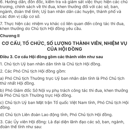
6. Hướng dẫn, đ
ôn đốc, kiểm tra và giám sát việc thực hiện các chủ
trương, chính sách về thi đua, khen thưởng đối với các sở, ban,
ngành, đoàn thể tỉnh; Uỷ ban nhân dân các huyện, thành phố và
các đơn vị cấp cơ sở.
7. Thực hiện các nhiệm vụ khác có liên quan đến công tác thi đua,
khen thưởng do Chủ tịch Hội đồng yêu cầu.
Chương II
CƠ CẤU, TỔ CHỨC, SỐ LƯỢNG THÀNH VIÊN, NHIỆM VỤ
CỦA HỘI ĐỒNG
Điều 3. Cơ cấu Hội đồng gồm các thành viên như sau
1. Chủ tịch Uỷ ban nhân dân tỉnh là Chủ tịch Hội đồng.
2. Các Phó Chủ tịch Hội đồng gồm:
a) Phó Chủ tịch Thường trực Uỷ ban nhân dân tỉnh là Phó Chủ tịch
thứ nhất Hội đồng.
b) Phó Giám đốc Sở Nội vụ phụ trách công tác thi đua, khen thưởng
là Phó Chủ tịch Thường trực Hội đồng.
c) Chủ tịch Uỷ ban Mặt trận Tổ quốc Việt Nam tỉnh, Phó Chủ tịch Hội
đồng.
d) Chủ tịch Liên đoàn Lao động tỉnh, Phó Chủ tịch Hội đồng.
3. Các Ủy viên Hội đồng: Là đại diện lãnh đạo các sở, ban, ngành,
đoàn thể tỉnh như sau: