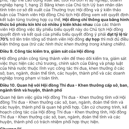
nghiệp hạng 1, hạng 2) Bằng khen của Chủ tịch Uỷ ban nhân dân
tỉnh trên cơ sở đề xuất của Thường trực Hội đồng và ý kiến thảo
luận của Thành viên Hội đồng Chủ tịch Hội đồng xem xét quyết định
kết luận từng trường hợp cụ thể,
Hội đồng chỉ thông qua bằng hình
thức bỏ phiếu kín khi có nhiều ý kiến khác nhau
của các thành
viên Hội đồng việc lấy phiếu biểu quyết này do Chủ tịch Hội đồng
quyết định và kết quả của phiếu biểu quyết đồng ý phải
đạt tỷ lệ từ
70%
trở lên trên tổng số thành viên Hội đồng
dự họp
thì mới đủ điều
kiện thông qua (
trừ các hình thức khen thưởng trong kháng chiến).
Điều 9. Công tác kiểm tra, giám sát của Hội đồng
Hội đồng phân công từng thành viên để theo dõi kiểm tra, giám sát
việc thực hiện các chủ trương, chính sách của Đảng và pháp luật
của Nhà nước thuộc lĩnh vực công tác thi đua, khen thưởng ở các
sở, ban, ngành, đoàn thể tỉnh, các huyện, thành phố và các doanh
nghiệp trong phạm vi toàn tỉnh.
Điều 10. Quan hệ với Hội đồng Thi đua - Khen thưởng cấp sở, ban,
ngành tỉnh và huyện, thành phố
Quan hệ làm việc giữa Hội đồng Thi đua - Khen thưởng tỉnh với Hội
đồng Thi đua - Khen thưởng các sở, ban, ngành, đoàn thể tỉnh và
các huyện, thành phố là quan hệ phối hợp. Căn cứ chương trình, kế
hoạch công tác của Hội đồng Thi đua - Khen thưởng tỉnh, Hội đồng
Thi đua - Khen thưởng các sở, ban, ngành, đoàn thể tỉnh và các
huyện, thành phố có trách nhiệm phối hợp thực hiện.
Chương IV