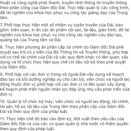
thuật và công nghệ phát thanh, truyền hình thông tin truyền thông
theo phân công của Giám đốc Đài. Trực tiếp quản lý các công trình,
đề tài nghiên cứu khoa học phục vụ công tác giảng dạy của Trung
tâm.
7. Phối hợp thực hiện một số nhiệm vụ tuyên truyền của Đài, bao
gồm: biên soạn, in ấn các ấn
phẩm
nội san, tài liệu, giáo trình, đề tài
nghiên cứu khoa học phục vụ cho công tác nghiên cứu đào tạo,
quảng bá của Trung tâm và Đài.
8. Thực hiện phương án phân cấp tài chính do Giám đốc Đài phê
duyệt sau khi có ý kiến của Bộ Thông tin và Truyền thông, phù hợp
với cơ chế tài chính của Đài và các quy định khác có liên quan; xây
dựng và
tổ chức
thực hiện quy chế chi tiêu nội bộ theo phê duyệt
của Giám đốc.
9. Phối hợp với các đơn vị trong và ngoài Đài xây dựng kế hoạch
đào tạo và bồi dưỡng nghiệp vụ cho cán bộ, viên chức và người lao
động thuộc đơn vị; phối hợp với các đơn vị có liên quan xây dựng
kế hoạch phát
triển
nguồn nhân lực đáp ứng nhu cầu phát
triển
của
đơn vị.
10. Quản lý tổ chức bộ máy, viên chức và người lao động; tài chính,
tài sản, hồ sơ, tài liệu của Trung tâm theo phân cấp của Giám đốc
Đài và theo quy định của pháp luật.
11. Thực hiện chế độ báo cáo định kỳ, đột xuất theo yêu cầu của
Giám đốc Đài và của các cơ quan quản lý nhà nước có thẩm quyền
theo quy định của pháp luật.