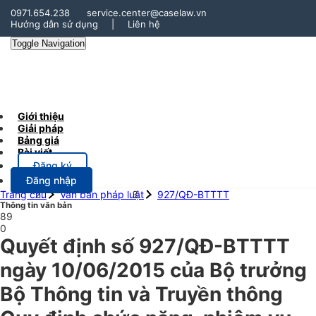
0971.654.238
service.center@caselaw.vn
Hướng dẫn sử dụng
|
Liên hệ
Toggle Navigation
Giới thiệu
Giải pháp
Bảng giá
Bài viết
Đăng ký
Đăng nhập
Trang chủ
Văn bản pháp luật
927/QĐ-BTTTT
Thông tin văn bản
89
0
Quyết định số 927/QĐ-BTTTT
ngày 10/06/2015 của Bộ trưởng
Bộ Thông tin và Truyền thông