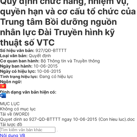
Quy định chức năng, nhiệm vụ,
quyền hạn và cơ cấu tổ chức của
Trung tâm Bồi dưỡng nguồn
nhân lực Đài Truyền hình kỹ
thuật số VTC
Số hiệu văn bản:
927/QĐ-BTTTT
Loại văn bản:
Quyết định
Cơ quan ban hành:
Bộ Thông tin và Truyền thông
Ngày ban hành:
10-06-2015
Ngày có hiệu lực:
10-06-2015
Đang có hiệu lực
Tình trạng hiệu lực:
Ngôn ngữ:
Định dạng văn bản hiện có:
MỤC LỤC
Không có mục lục
Tải về (WORD)
Quyet dinh so 927-QD-BTTTT ngay 10-06-2015 (Con hieu luc).doc
Tải lược đồ
Nội dung VB