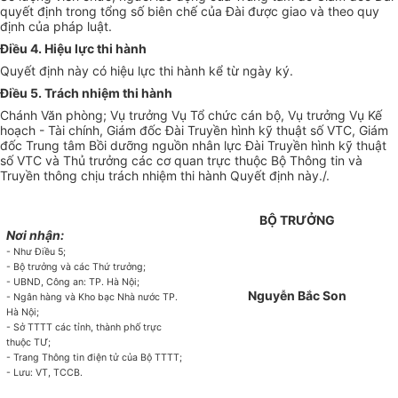
quyết định trong tổng số biên chế của Đài được giao và theo quy
định của pháp luật.
Điều 4. Hiệu lực thi hành
Quyết định này có hiệu lực thi hành
kể từ
ngày ký.
Điều 5. Trách nhiệm thi hành
Chánh Văn phòng; Vụ trưởng Vụ Tổ chức cán bộ, Vụ trưởng Vụ
Kế
hoạch
- Tài chính, Giám đốc Đài Truyền hình kỹ thuật số VTC, Giám
đốc Trung tâm Bồi dưỡng nguồn nhân lực Đài Truyền hình kỹ thuật
số VTC và Thủ trưởng các cơ quan trực thuộc Bộ Thông tin và
Truyền thông chịu trách nhiệm thi hành Quyết định này./.
BỘ TRƯỞNG
Nơi nhận:
- Như Điều 5;
- Bộ trưởng và các Thứ tr
ưở
ng;
- UBND, Công an: TP. Hà Nội;
Nguyễn Bắc Son
- Ngân hàng và Kho bạc Nhà nước TP.
Hà Nội;
- Sở TTTT các tỉnh, thành phố trực
thuộc TƯ;
- Trang Thông tin điện tử của Bộ TTTT;
- Lưu: VT, TCCB.