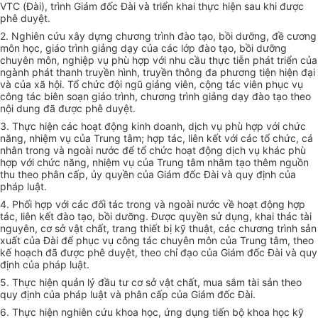
VTC (Đài), trình Giám đốc Đài và triển khai thực hiện sau khi được
phê duyệt.
2. Nghiên cứu xây dựng chương trình đào tạo, bồi dưỡng, đề cương
môn học, giáo trình giảng dạy của các lớp đào tạo, bồi dưỡng
chuyên môn, nghiệp vụ phù hợp với nhu cầu thực tiễn phát
triển
của
ngành phát thanh truyền hình, truyền thông đa phương tiện hiện đại
và của xã hội.
Tổ chức
đội ngũ giảng viên, cộng tác viên phục vụ
công tác biên soạn giáo trình, chương trình giảng dạy đào tạo theo
nội dung đã được phê duyệt.
3. Thực hiện các hoạt động kinh doanh, dịch vụ phù hợp với chức
năng, nhiệm vụ của Trung tâm; hợp tác, liên kết với các
tổ chức
, cá
nhân trong và ngoài nước để tổ chức hoạt động dịch vụ khác phù
hợp với chức năng, nhiệm vụ của Trung tâm nhằm tạo thêm nguồn
thu theo phân cấp, ủy quyền của Giám đốc Đài và quy định của
pháp luật.
4. Phối hợp với các đối tác trong và ngoài nước về hoạt động hợp
tác, liên kết đào tạo, bồi dưỡng. Được quyền sử dụng, khai thác tài
nguyên, cơ sở vật chất, trang thiết bị kỹ thuật, các chương trình sản
xuất của Đài để phục vụ công tác chuyên môn của Trung tâm, theo
kế hoạch đã được phê duyệt, theo chỉ đạo của Giám đốc Đài và quy
định của pháp luật.
5. Thực hiện quản lý đầu tư cơ sở vật chất, mua sắm tài sản theo
quy định của pháp luật và phân cấp của Giám đốc Đài.
6. Thực hiện nghiên cứu khoa học, ứng dụng tiến bộ khoa học kỹ