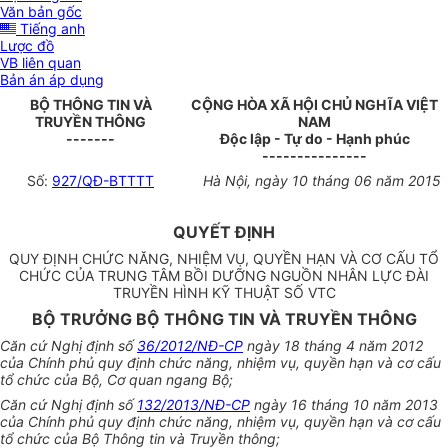
Văn bản gốc
Tiếng anh
Lược đồ
VB liên quan
Bản án áp dụng
BỘ THÔNG TIN VÀ
CỘNG HÒA XÃ HỘI CHỦ NGHĨA VIỆT
TRUYỀN THÔNG
NAM
-------
Độc lập - Tự do - Hạnh phúc
---------------
Số:
927/QĐ-BTTTT
Hà Nội, ngày 10 tháng 06 năm 2015
QUYẾT ĐỊNH
QUY ĐỊNH CHỨC NĂNG, NHIỆM VỤ, QUYỀN HẠN VÀ CƠ CẤU TỔ
CHỨC CỦA TRUNG TÂM BỒI DƯỠNG NGUỒN NHÂN LỰC ĐÀI
TRUYỀN HÌNH KỸ THUẬT SỐ VTC
BỘ TRƯỞNG BỘ THÔNG TIN VÀ TRUYỀN THÔNG
Căn cứ Nghị định số
36/2012/NĐ-CP
ngày 18 tháng 4 năm 2012
của Chính phủ quy định chức năng, nhiệm vụ, quyền hạn và cơ cấu
tổ chức của Bộ, Cơ quan ngang Bộ;
Căn cứ Nghị định số
132/2013/NĐ-CP
ngày 16 tháng 10 năm 2013
của Chính phủ quy định chức năng, nhiệm vụ, quyền hạn và cơ cấu
tổ chức của Bộ Thông tin và Truyền thông;