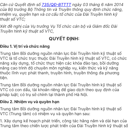
Căn cứ Quyết định số
735/QĐ-BTTTT
ngày 03 tháng 6 năm 2014
của Bộ trưởng Bộ Thông tin và Truyền thông quy định chức năng,
nhiệm vụ, quyền hạn và cơ cấu tổ chức của Đài Truyền hình kỹ
thuật số VTC;
Xét đề nghị của Vụ trưởng Vụ Tổ chức cán bộ và Giám đốc Đài
Truyền hình kỹ thuật số VTC,
QUYẾT ĐỊNH:
Điều 1. Vị trí và chức năng
Trung tâm Bồi dưỡng nguồn nhân lực Đài Truyền hình kỹ thuật số
VTC là tổ chức trực thuộc Đài Truyền hình kỹ thuật số VTC, có chức
năng xây dựng, tổ chức thực hiện các khóa đào tạo, bồi dưỡng
nâng cao trình độ chuyên môn nghiệp vụ, kiến thức và kỹ năng
thuộc lĩnh vực phát thanh, truyền hình, truyền thông đa phương
tiện.
Trung tâm Bồi dưỡng nguồn nhân lực Đài Truyền hình kỹ thuật số
VTC có con dấu, tài khoản riêng để giao dịch theo quy định của
pháp luật; có trụ sở chính tại thành phố Hà Nội.
Điều 2. Nhiệm vụ và quyền hạn
Trung tâm Bồi dưỡng nguồn nhân lực Đài Truyền hình kỹ thuật số
VTC (Trung tâm) có nhiệm vụ và quyền hạn sau:
1. Xây dựng kế hoạch phát triển, công tác hằng năm và dài hạn của
Trung tâm theo chiến lược phát
triển
của Đài Truyền hình kỹ thuật số