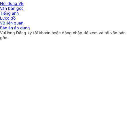
Nội dung VB
Văn bản gốc
Tiếng anh
Lược đồ
VB liên quan
Bản án áp dụng
Vui lòng
Đăng ký
tài khoản hoặc
đăng nhập
để xem và tải văn bản
gốc.