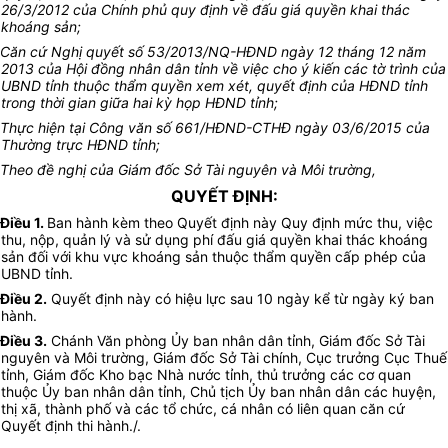
26/3/2012 của Chính phủ quy định về đấu giá quyền khai thác
khoáng sản;
Căn cứ Nghị quyết số 53/2013/NQ-HĐND ngày 12 tháng 12 năm
2013 của Hội đồng nhân dân tỉnh về việc cho ý kiến các tờ trình của
UBND tỉnh thuộc thẩm quyền xem xét, quyết định của HĐND tỉnh
trong thời gian giữa hai kỳ họp HĐND tỉnh;
Thực hiện tại Công văn số 661/HĐND-CTHĐ ngày 03/6/2015 của
Thường trực HĐND tỉnh;
Theo đề nghị của Giám đốc Sở Tài nguyên và Môi trường,
QUYẾT ĐỊNH:
Điều 1.
Ban hành kèm theo Quyết định này Quy định mức thu, việc
thu, nộp, quản lý và sử dụng phí đấu giá quyền khai thác khoáng
sản đối với khu vực khoáng sản thuộc thẩm quyền cấp phép của
UBND tỉnh.
Điều 2.
Quyết định này có hiệu lực sau 10 ngày kể từ ngày ký ban
hành.
Điều 3.
Chánh Văn phòng Ủy ban nhân dân tỉnh, Giám đốc Sở Tài
nguyên và Môi trường, Giám đốc Sở Tài chính, Cục trưởng Cục Thuế
tỉnh, Giám đốc Kho bạc Nhà nước tỉnh, thủ trưởng các cơ quan
thuộc Ủy ban nhân dân tỉnh, Chủ tịch Ủy ban nhân dân các huyện,
thị xã, thành phố và các tổ chức, cá nhân có liên quan căn cứ
Quyết định thi hành./.