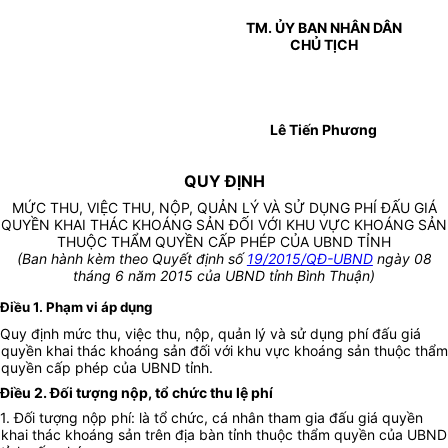
TM. ỦY BAN NHÂN DÂN
CHỦ TỊCH
Lê Tiến Phương
QUY ĐỊNH
MỨC THU, VIỆC THU, NỘP, QUẢN LÝ VÀ SỬ DỤNG PHÍ ĐẤU GIÁ
QUYỀN KHAI THÁC KHOÁNG SẢN ĐỐI VỚI KHU VỰC KHOÁNG SẢN
THUỘC THẨM QUYỀN CẤP PHÉP CỦA UBND TỈNH
(Ban hành kèm theo Quyết định số
19/2015/QĐ-UBND
ngày 08
tháng 6 năm 2015 của UBND tỉnh Bình Thuận)
Điều 1. Phạm vi áp dụng
Quy định mức thu, việc thu, nộp, quản lý và sử dụng phí đấu giá
quyền khai thác khoáng sản đối với khu vực khoáng sản thuộc thẩm
quyền cấp phép của UBND tỉnh.
Điều 2. Đối tượng nộp, tổ chức thu lệ phí
1. Đối tượng nộp phí: là tổ chức, cá nhân tham gia đấu giá quyền
khai thác khoáng sản trên địa bàn tỉnh thuộc thẩm quyền của UBND