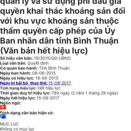
quản lý và sử dụng phí đấu giá
quyền khai thác khoáng sản đối
với khu vực khoáng sản thuộc
thẩm quyền cấp phép của Ủy
Ban nhân dân tỉnh Bình Thuận
(Văn bản hết hiệu lực)
Số hiệu văn bản:
19/2015/QĐ-UBND
Loại văn bản:
Quyết định
Cơ quan ban hành:
Tỉnh Bình Thuận
Ngày ban hành:
08-06-2015
Ngày có hiệu lực:
18-06-2015
Ngày bị bãi bỏ, thay thế:
15-08-2017
Hết hiệu lực
Tình trạng hiệu lực:
Thời gian duy trì hiệu lực:
789 ngày
(
2 năm
1 tháng
29 ngày
)
Ngày hết hiệu lực:
15-08-2017
Ngôn ngữ:
Định dạng văn bản hiện có:
MỤC LỤC
Không có mục lục