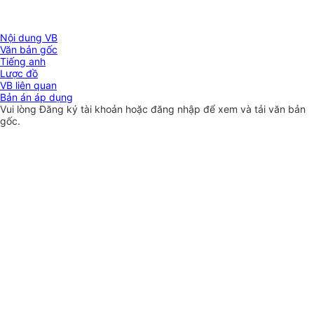
Nội dung VB
Văn bản gốc
Tiếng anh
Lược đồ
VB liên quan
Bản án áp dụng
Vui lòng
Đăng ký
tài khoản hoặc
đăng nhập
để xem và tải văn bản
gốc.