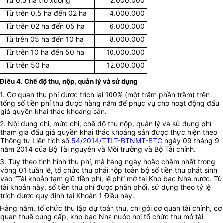
Từ 0,5 ha trở xuống
2.000.000
Từ trên 0,5 ha đến 02 ha
4.000.000
Từ trên 02 ha đến 05 ha
6.000.000
Tù trên 05 ha đến 10 ha
8.000.000
Từ trên 10 ha đến 50 ha
10.000.000
Từ trên 50 ha
12.000.000
Điều 4. Chế độ thu, nộp, quản lý và sử dụng
1. Cơ quan thu phí được trích lại 100% (một trăm phần trăm) trên
tổng số tiền phí thu được hàng năm để phục vụ cho hoạt động đấu
giá quyền khai thác khoáng sản.
2. Nội dung chi, mức chi, chế độ thu nộp, quản lý và sử dụng phí
tham gia đấu giá quyền khai thác khoáng sản được thực hiện theo
Thông tư Liên tịch số
54/2014/TTLT-BTNMT-BTC
ngày 09 tháng 9
năm 2014 của Bộ Tài nguyên và Môi trường và Bộ Tài chính.
3. Tùy theo tình hình thu phí, mà hàng ngày hoặc chậm nhất trong
vòng 01 tuần lễ, tổ chức thu phải nộp toàn bộ số tiền thu phát sinh
vào “Tài khoản tạm giữ tiền phí, lệ phí” mở tại Kho bạc Nhà nước. Từ
tài khoản này, số tiền thu phí được phân phối, sử dụng theo tỷ lệ
trích được quy định tại Khoản 1 Điều này.
Hàng năm, tổ chức thu lập dự toán thu, chi gởi cơ quan tài chính, cơ
quan thuế cùng cấp, kho bạc Nhà nước nơi tổ chức thu mở tài