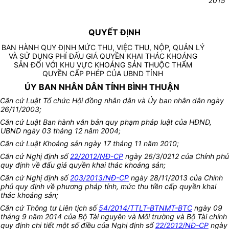
2015
QUYẾT ĐỊNH
BAN HÀNH QUY ĐỊNH MỨC THU, VIỆC THU, NỘP, QUẢN LÝ
VÀ SỬ DỤNG PHÍ ĐẤU GIÁ QUYỀN KHAI THÁC KHOÁNG
SẢN ĐỐI VỚI KHU VỰC KHOÁNG SẢN THUỘC THẨM
QUYỀN CẤP PHÉP CỦA UBND TỈNH
ỦY BAN NHÂN DÂN TỈNH BÌNH THUẬN
Căn cứ Luật Tổ chức Hội đồng nhân dân và Ủy ban nhân dân ngày
26/11/2003;
Căn cứ Luật Ban hành văn bản quy phạm pháp luật của HĐND,
UBND ngày 03 tháng 12 năm 2004;
Căn cứ Luật Khoáng sản ngày 17 tháng 11 năm 2010;
Căn cứ Nghị định số
22/2012/NĐ-CP
ngày 26/3/0212 của Chính phủ
quy định về đấu giá quyền khai thác khoáng sản;
Căn cứ Nghị định số
203/2013/NĐ-CP
ngày 28/11/2013 của Chính
phủ quy định về phương pháp tính, mức thu tiền cấp quyền khai
thác khoáng sản;
Căn cứ Thông tư Liên tịch số
54/2014/TTLT-BTNMT-BTC
ngày 09
tháng 9 năm 2014 của Bộ Tài nguyên và Môi trường và Bộ Tài chính
quy định chi tiết một số điều của Nghị định số
22/2012/NĐ-CP
ngày