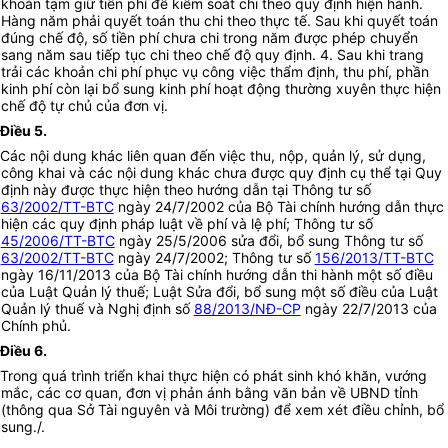
khoản tạm giữ tiền phí để kiểm soát chi theo quy định hiện hành.
Hàng năm phải quyết toán thu chi theo thực tế. Sau khi quyết toán
đúng chế độ, số tiền phí chưa chi trong năm được phép chuyển
sang năm sau tiếp tục chi theo chế độ quy định. 4. Sau khi trang
trải các khoản chi phí phục vụ công việc thẩm định, thu phí, phần
kinh phí còn lại bổ sung kinh phí hoạt động thường xuyên thực hiện
chế độ tự chủ của đơn vị.
Điều 5.
Các nội dung khác liên quan đến việc thu, nộp, quản lý, sử dụng,
công khai và các nội dung khác chưa được quy định cụ thể tại Quy
định này được thực hiện theo hướng dẫn tại Thông tư số
63/2002/TT-BTC
ngày 24/7/2002 của Bộ Tài chính hướng dẫn thực
hiện các quy định pháp luật về phí và lệ phí; Thông tư số
45/2006/TT-BTC
ngày 25/5/2006 sửa đổi, bổ sung Thông tư số
63/2002/TT-BTC
ngày 24/7/2002; Thông tư số
156/2013/TT-BTC
ngày 16/11/2013 của Bộ Tài chính hướng dẫn thi hành một số điều
của Luật Quản lý thuế; Luật Sửa đổi, bổ sung một số điều của Luật
Quản lý thuế và Nghị định số
88/2013/NĐ-CP
ngày 22/7/2013 của
Chính phủ.
Điều 6.
Trong quá trình triển khai thực hiện có phát sinh khó khăn, vướng
mắc, các cơ quan, đơn vị phản ánh bằng văn bản về UBND tỉnh
(thông qua Sở Tài nguyên và Môi trường) để xem xét điều chỉnh, bổ
sung./.