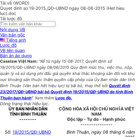
Tải về (WORD)
Quyet dinh so 19-2015_QD-UBND ngay 08-06-2015 (Het hieu
luc).doc
Tải lược đồ
Nội dung VB
Văn bản gốc
Tiếng anh
Lược đồ
VB liên quan
Bản án áp dụng
Caselaw Việt Nam:
“Kể từ ngày 15-08-2017, Quyết định số
19/2015/QĐ-UBND ngày 08/06/2015 Quy định mức thu, việc thu, nộp,
quản lý và sử dụng phí đấu giá quyền khai thác khoáng sản đối với khu
vực khoáng sản thuộc thẩm quyền cấp phép của Ủy Ban nhân dân tỉnh
Bình Thuận (Văn bản hết hiệu lực) bị bãi bỏ, thay thế bởi
Quyết định
23/2017/QĐ-UBND bãi bỏ Quyết định 19/2015/QĐ-UBND do tỉnh Bình
Thuận ban hành
”.
Xem thêm
Lược đồ.
Dòng trạng thái hiệu lực.
ỦY BAN NHÂN DÂN
CỘNG HÒA XÃ HỘI CHỦ NGHĨA VIỆT
TỈNH BÌNH THUẬN
NAM
--------
Độc lập - Tự do - Hạnh phúc
---------------
Số:
19/2015/QĐ-UBND
Bình Thuận, ngày 08 tháng 6 năm