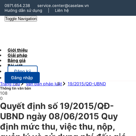
0971.654.238
service.center@caselaw.vn
Hướng dẫn sử dụng
|
Liên hệ
Toggle Navigation
Giới thiệu
Giải pháp
Bảng giá
Bài viết
Đăng ký
Đăng nhập
Trang chủ
Văn bản pháp luật
19/2015/QĐ-UBND
Thông tin văn bản
108
0
Quyết định số 19/2015/QĐ-
UBND ngày 08/06/2015 Quy
định mức thu, việc thu, nộp,