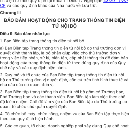
tin điện tử theo quy định tại Khoản 1 Điều 17 Nghị định
43/2011/NĐ-
CP
và các quy định khác của Nhà nước về Lưu trữ.
Chương III
BẢO ĐẢM HOẠT ĐỘNG CHO TRANG THÔNG TIN ĐIỆN
TỬ NỘI BỘ
Điều 9. Bảo đảm nhân lực
1. Ban Biên tập trang thông tin điện tử nội bộ
a) Ban Biên tập Trang thông tin điện tử nội bộ do thủ trưởng đơn vị
quyết định thành lập, là bộ phận giúp việc cho thủ trưởng đơn vị
trong việc tiếp nhận, xử lý, biên tập, cập nhật thông tin để đảm bảo
hoạt động của trang thông tin điện tử theo đúng quy định của Quy
chế này và các quy định hiện hành.
2. Quy mô và tổ chức của Ban Biên tập trang thông tin điện tử nội
bộ do Thủ trưởng đơn vị quyết định, căn cứ trên tình hình thực tế và
nhu cầu của cơ quan, đơn vị.
3. Ban Biên tập trang thông tin điện tử nội bộ gồm có Trưởng ban,
Phó Trưởng ban và các thành viên. Ban Biên tập làm việc theo chế
độ kiêm nhiệm. Chế độ làm việc của Ban Biên tập do Thủ trưởng cơ
quan, tổ chức chủ quản quyết định.
4. Tổ chức bộ máy, chức năng, nhiệm vụ của Ban Biên tập thực hiện
theo các quy định hiện hành.
5. Các cơ quan, tổ chức, doanh nghiệp phải xây dựng Quy chế hoạt