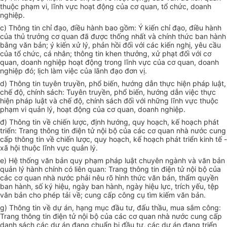
thuộc phạm vi, lĩnh vực hoạt động của cơ quan, tổ chức, doanh
nghiệp.
c) Thông tin chỉ đạo, điều hành bao gồm: Ý kiến chỉ đạo, điều hành
của thủ trưởng cơ quan đã được thống nhất và chính thức ban hành
bằng văn bản; ý kiến xử lý, phản hồi đối với các kiến nghị, yêu cầu
của tổ chức, cá nhân; thông tin khen thưởng, xử phạt đối với cơ
quan, doanh nghiệp hoạt động trong lĩnh vực của cơ quan, doanh
nghiệp đó; lịch làm việc của lãnh đạo đơn vị.
d) Thông tin tuyên truyền, phổ biến, hướng dẫn thực hiện pháp luật,
chế độ, chính sách: Tuyên truyền, phổ biến, hướng dẫn việc thực
hiện pháp luật và chế độ, chính sách đối với những lĩnh vực thuộc
phạm vi quản lý, hoạt động của cơ quan, doanh nghiệp.
đ) Thông tin về chiến lược, định hướng, quy hoạch, kế hoạch phát
triển: Trang thông tin điện tử nội bộ của các cơ quan nhà nước cung
cấp thông tin về chiến lược, quy hoạch, kế hoạch phát triển kinh tế -
xã hội thuộc lĩnh vực quản lý.
e) Hệ thống văn bản quy phạm pháp luật chuyên ngành và văn bản
quản lý hành chính có liên quan: Trang thông tin điện tử nội bộ của
các cơ quan nhà nước phải nêu rõ hình thức văn bản, thẩm quyền
ban hành, số ký hiệu, ngày ban hành, ngày hiệu lực, trích yếu, tệp
văn bản cho phép tải về; cung cấp công cụ tìm kiếm văn bản.
g) Thông tin về dự án, hạng mục đầu tư, đấu thầu, mua sắm công:
Trang thông tin điện tử nội bộ của các cơ quan nhà nước cung cấp
danh sách các dự án đang chuẩn bị đầu tư, các dự án đang triển