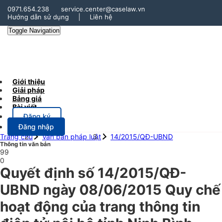
0971.654.238
service.center@caselaw.vn
Hướng dẫn sử dụng
|
Liên hệ
Toggle Navigation
Giới thiệu
Giải pháp
Bảng giá
Bài viết
Đăng ký
Đăng nhập
Trang chủ
Văn bản pháp luật
14/2015/QĐ-UBND
Thông tin văn bản
99
0
Quyết định số 14/2015/QĐ-
UBND ngày 08/06/2015 Quy chế
hoạt động của trang thông tin