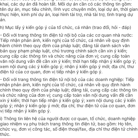
khai, các dự án đã hoàn tất. Mỗi dự án cần có các thông tin gồm:
tên dự án, mục tiêu chính, lĩnh vực chuyên môn, loại dự án, thời gian
thực hiện, kinh phí dự án, loại hình tài trợ, nhà tài trợ, tình trạng dự
án.
h) Mục lấy ý kiến góp ý của tổ chức, cá nhân (trao đổi, hỏi - đáp)
- Đối với trang thông tin điện tử nội bộ của các cơ quan nhà nước:
Tiếp nhận phản ánh, kiến nghị của tổ chức, cá nhân về quy định
hành chính theo quy định của pháp luật; đăng tải danh sách văn
bản quy phạm pháp luật, chủ trương chính sách cần xin ý kiến;
cung cấp các thông tin và chức năng của đơn vị; cung cấp toàn
văn nội dung vấn đề cần xin ý kiến; thời hạn tiếp nhận ý kiến góp ý;
xem nội dung các ý kiến góp ý; nhận ý kiến góp ý mới; địa chỉ, thư
điện tử của cơ quan, đơn vị tiếp nhận ý kiến góp ý.
- Đối với trang thông tin điện tử nội bộ của các doanh nghiệp: Tiếp
nhận phản ánh, kiến nghị của tổ chức, cá nhân về quy định hành
chính theo quy định của pháp luật; đăng tải, cung cấp các thông tin
và chức năng của đơn vị; cung cấp toàn văn nội dung vấn đề cần
xin ý kiến; thời hạn tiếp nhận ý kiến góp ý; xem nội dung các ý kiến
góp ý; nhận ý kiến góp ý mới; địa chỉ, thư điện tử của cơ quan, đơn
vị tiếp nhận ý kiến góp ý.
i) Thông tin liên hệ của người được cơ quan, tổ chức, doanh nghiệp
giao nhiệm vụ phụ trách trang thông tin điện tử, bao gồm: Họ tên,
chức vụ, đơn vị công tác, số điện thoại/fax, địa chỉ thư điện tử chính
thức.