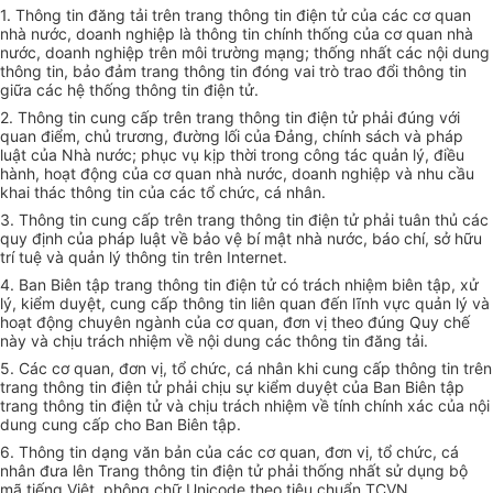
1. Thông tin đăng tải trên trang thông tin điện tử của các cơ quan
nhà nước, doanh nghiệp là thông tin chính thống của cơ quan nhà
nước, doanh nghiệp trên môi trường mạng; thống nhất các nội dung
thông tin, bảo đảm trang thông tin đóng vai trò trao đổi thông tin
giữa các hệ thống thông tin điện tử.
2. Thông tin cung cấp trên trang thông tin điện tử phải đúng với
quan điểm, chủ trương, đường lối của Đảng, chính sách và pháp
luật của Nhà nước; phục vụ kịp thời trong công tác quản lý, điều
hành, hoạt động của cơ quan nhà nước, doanh nghiệp và nhu cầu
khai thác thông tin của các tổ chức, cá nhân.
3. Thông tin cung cấp trên trang thông tin điện tử phải tuân thủ các
quy định của pháp luật về bảo vệ bí mật nhà nước, báo chí, sở hữu
trí tuệ và quản lý thông tin trên Internet.
4. Ban Biên tập trang thông tin điện tử có trách nhiệm biên tập, xử
lý, kiểm duyệt, cung cấp thông tin liên quan đến lĩnh vực quản lý và
hoạt động chuyên ngành của cơ quan, đơn vị theo đúng Quy chế
này và chịu trách nhiệm về nội dung các thông tin đăng tải.
5. Các cơ quan, đơn vị, tổ chức, cá nhân khi cung cấp thông tin trên
trang thông tin điện tử phải chịu sự kiểm duyệt của Ban Biên tập
trang thông tin điện tử và chịu trách nhiệm về tính chính xác của nội
dung cung cấp cho Ban Biên tập.
6. Thông tin dạng văn bản của các cơ quan, đơn vị, tổ chức, cá
nhân đưa lên Trang thông tin điện tử phải thống nhất sử dụng bộ
mã tiếng Việt, phông chữ Unicode theo tiêu chuẩn TCVN