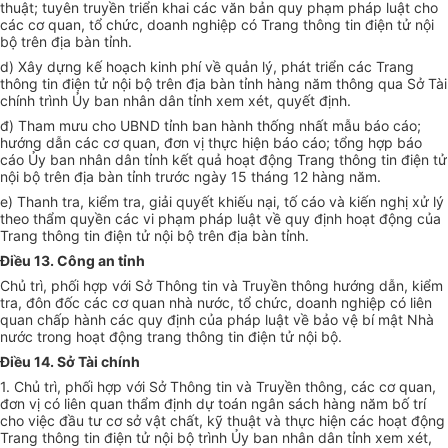
thuật; tuyên truyền triển khai các văn bản quy phạm pháp luật cho
các cơ quan, tổ chức, doanh nghiệp có Trang thông tin điện tử nội
bộ trên địa bàn tỉnh.
d) Xây dựng kế hoạch kinh phí về quản lý, phát triển các Trang
thông tin điện tử nội bộ trên địa bàn tỉnh hàng năm thông qua Sở Tài
chính trình Ủy ban nhân dân tỉnh xem xét, quyết định.
đ) Tham mưu cho UBND tỉnh ban hành thống nhất mẫu báo cáo;
hướng dẫn các cơ quan, đơn vị thực hiện báo cáo; tổng hợp báo
cáo Ủy ban nhân dân tỉnh kết quả hoạt động Trang thông tin điện tử
nội bộ trên địa bàn tỉnh trước ngày 15 tháng 12 hàng năm.
e) Thanh tra, kiểm tra, giải quyết khiếu nại, tố cáo và kiến nghị xử lý
theo thẩm quyền các vi phạm pháp luật về quy định hoạt động của
Trang thông tin điện tử nội bộ trên địa bàn tỉnh.
Điều 13. Công an tỉnh
Chủ trì, phối hợp với Sở Thông tin và Truyền thông hướng dẫn, kiểm
tra, đôn đốc các cơ quan nhà nước, tổ chức, doanh nghiệp có liên
quan chấp hành các quy định của pháp luật về bảo vệ bí mật Nhà
nước trong hoạt động trang thông tin điện tử nội bộ.
Điều 14. Sở Tài chính
1. Chủ trì, phối hợp với Sở Thông tin và Truyền thông, các cơ quan,
đơn vị có liên quan thẩm định dự toán ngân sách hàng năm bố trí
cho việc đầu tư cơ sở vật chất, kỹ thuật và thực hiện các hoạt động
Trang thông tin điện tử nội bộ trình Ủy ban nhân dân tỉnh xem xét,