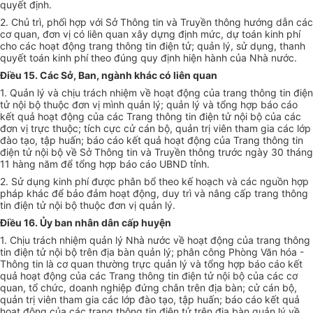
quyết định.
2. Chủ trì, phối hợp với Sở Thông tin và Truyền thông hướng dẫn các
cơ quan, đơn vị có liên quan xây dựng định mức, dự toán kinh phí
cho các hoạt động trang thông tin điện tử; quản lý, sử dụng, thanh
quyết toán kinh phí theo đúng quy định hiện hành của Nhà nước.
Điều 15. Các Sở, Ban, ngành khác có liên quan
1. Quản lý và chịu trách nhiệm về hoạt động của trang thông tin điện
tử nội bộ thuộc đơn vị mình quản lý; quản lý và tổng hợp báo cáo
kết quả hoạt động của các Trang thông tin điện tử nội bộ của các
đơn vị trực thuộc; tích cực cử cán bộ, quản trị viên tham gia các lớp
đào tạo, tập huấn; báo cáo kết quả hoạt động của Trang thông tin
điện tử nội bộ về Sở Thông tin và Truyền thông trước ngày 30 tháng
11 hàng năm để tổng hợp báo cáo UBND tỉnh.
2. Sử dụng kinh phí được phân bổ theo kế hoạch và các nguồn hợp
pháp khác để bảo đảm hoạt động, duy trì và nâng cấp trang thông
tin điện tử nội bộ thuộc đơn vị quản lý.
Điều 16. Ủy ban nhân dân cấp huyện
1. Chịu trách nhiệm quản lý Nhà nước về hoạt động của trang thông
tin điện tử nội bộ trên địa bàn quản lý; phân công Phòng Văn hóa -
Thông tin là cơ quan thường trực quản lý và tổng hợp báo cáo kết
quả hoạt động của các Trang thông tin điện tử nội bộ của các cơ
quan, tổ chức, doanh nghiệp đứng chân trên địa bàn; cử cán bộ,
quản trị viên tham gia các lớp đào tạo, tập huấn; báo cáo kết quả
hoạt động của các trang thông tin điện tử trên địa bàn quản lý về