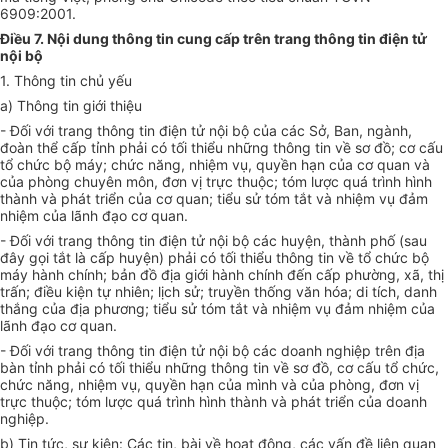
6909:2001.
Điều 7. Nội dung thông tin cung cấp trên trang thông tin điện tử
nội bộ
1. Thông tin chủ yếu
a) Thông tin giới thiệu
- Đối với trang thông tin điện tử nội bộ của các Sở, Ban, ngành,
đoàn thể cấp tỉnh phải có tối thiểu những thông tin về sơ đồ; cơ cấu
tổ chức bộ máy; chức năng, nhiệm vụ, quyền hạn của cơ quan và
của phòng chuyên môn, đơn vị trực thuộc; tóm lược quá trình hình
thành và phát triển của cơ quan; tiểu sử tóm tắt và nhiệm vụ đảm
nhiệm của lãnh đạo cơ quan.
- Đối với trang thông tin điện tử nội bộ các huyện, thành phố (sau
đây gọi tắt là cấp huyện) phải có tối thiểu thông tin về tổ chức bộ
máy hành chính; bản đồ địa giới hành chính đến cấp phường, xã, thị
trấn; điều kiện tự nhiên; lịch sử; truyền thống văn hóa; di tích, danh
thắng của địa phương; tiểu sử tóm tắt và nhiệm vụ đảm nhiệm của
lãnh đạo cơ quan.
- Đối với trang thông tin điện tử nội bộ các doanh nghiệp trên địa
bàn tỉnh phải có tối thiểu những thông tin về sơ đồ, cơ cấu tổ chức,
chức năng, nhiệm vụ, quyền hạn của mình và của phòng, đơn vị
trực thuộc; tóm lược quá trình hình thành và phát triển của doanh
nghiệp.
b) Tin tức, sự kiện: Các tin, bài về hoạt động, các vấn đề liên quan