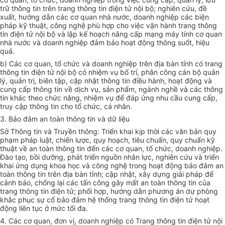
trữ thông tin trên trang thông tin điện tử nội bộ; nghiên cứu, đề
xuất, hướng dẫn các cơ quan nhà nước, doanh nghiệp các biện
pháp kỹ thuật, công nghệ phù hợp cho việc vận hành trang thông
tin điện tử nội bộ và lập kế hoạch nâng cấp mạng máy tính cơ quan
nhà nước và doanh nghiệp đảm bảo hoạt động thông suốt, hiệu
quả.
b) Các cơ quan, tổ chức và doanh nghiệp trên địa bàn tỉnh có trang
thông tin điện tử nội bộ có nhiệm vụ bố trí, phân công cán bộ quản
lý, quản trị, biên tập, cập nhật thông tin điều hành, hoạt động và
cung cấp thông tin về dịch vụ, sản phẩm, ngành nghề và các thông
tin khác theo chức năng, nhiệm vụ để đáp ứng nhu cầu cung cấp,
truy cập thông tin cho tổ chức, cá nhân.
3. Bảo đảm an toàn thông tin và dữ liệu
Sở Thông tin và Truyền thông: Triển khai kịp thời các văn bản quy
phạm pháp luật, chiến lược, quy hoạch, tiêu chuẩn, quy chuẩn kỹ
thuật về an toàn thông tin đến các cơ quan, tổ chức, doanh nghiệp.
Đào tạo, bồi dưỡng, phát triển nguồn nhân lực, nghiên cứu và triển
khai ứng dụng khoa học và công nghệ trong hoạt động bảo đảm an
toàn thông tin trên địa bàn tỉnh; cập nhật, xây dựng giải pháp để
cảnh báo, chống lại các tấn công gây mất an toàn thông tin của
trang thông tin điện tử; phối hợp, hướng dẫn phương án dự phòng
khắc phục sự cố bảo đảm hệ thống trang thông tin điện tử hoạt
động liên tục ở mức tối đa.
4. Các cơ quan, đơn vị, doanh nghiệp có Trang thông tin điện tử nội