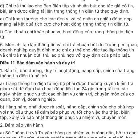
đ) Chi trả thù lao cho Ban Biên tập và nhuận bút cho tác giả có tin,
bài, ảnh được đăng tải lên trang thông tin điện tử theo quy định.
e) Chi khen thưởng cho các đơn vị và cá nhân có nhiều đóng góp
mang lại kết quả tích cực cho hoạt động trang thông tin điện tử.
f) Các khoản chi khác phục vụ hoạt động của trang thông tin điện
tử.
6. Mức chi tạo lập thông tin và chi trả nhuận bút do Trưởng cơ quan,
doanh nghiệp quyết định mức chi cụ thể cho việc tạo lập thông tin
và chi trả nhuận bút, thù lao phù hợp với quy định của pháp luật.
Điều 11. Bảo đảm vận hành và duy trì
1. Bảo trì, bảo dưỡng, duy trì hoạt động, nâng cấp, chỉnh sửa trang
thông tin điện tử nội bộ
a) Trang thông tin điện tử nội bộ phải được thường xuyên kiểm tra,
giám sát để đảm bảo hoạt động liên tục 24 giờ trong tất cả các
ngày nhằm phục vụ tốt các nhiệm vụ chính trị, chuyên môn của cơ
quan, đơn vị, doanh nghiệp.
b) Hàng năm, phải được rà soát, nâng cấp, chỉnh sửa cho phù hợp
với nhu cầu thực tế đảm bảo phục vụ tốt cho việc thu thập, biên
tập, xử lý và cập nhật thông tin phục vụ nhiệm vụ chuyên môn.
2. Đảm bảo vận hành
a) Sở Thông tin và Truyền thông có nhiệm vụ hướng dẫn, hỗ trợ các
cơ quan, tổ chức, doanh nghiệp trong việc cung cấp, quản lý, lưu