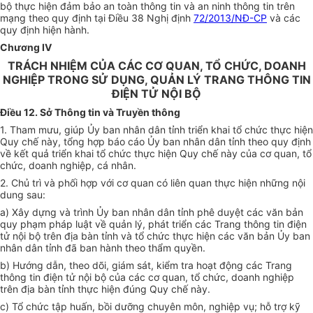
bộ thực hiện đảm bảo an toàn thông tin và an ninh thông tin trên
mạng theo quy định tại Điều 38 Nghị định
72/2013/NĐ-CP
và các
quy định hiện hành.
Chương IV
TRÁCH NHIỆM CỦA CÁC CƠ QUAN, TỔ CHỨC, DOANH
NGHIỆP TRONG SỬ DỤNG, QUẢN LÝ TRANG THÔNG TIN
ĐIỆN TỬ NỘI BỘ
Điều 12. Sở Thông tin và Truyền thông
1. Tham mưu, giúp Ủy ban nhân dân tỉnh triển khai tổ chức thực hiện
Quy chế này, tổng hợp báo cáo Ủy ban nhân dân tỉnh theo quy định
về kết quả triển khai tổ chức thực hiện Quy chế này của cơ quan, tổ
chức, doanh nghiệp, cá nhân.
2. Chủ trì và phối hợp với cơ quan có liên quan thực hiện những nội
dung sau:
a) Xây dựng và trình Ủy ban nhân dân tỉnh phê duyệt các văn bản
quy phạm pháp luật về quản lý, phát triển các Trang thông tin điện
tử nội bộ trên địa bàn tỉnh và tổ chức thực hiện các văn bản Ủy ban
nhân dân tỉnh đã ban hành theo thẩm quyền.
b) Hướng dẫn, theo dõi, giám sát, kiểm tra hoạt động các Trang
thông tin điện tử nội bộ của các cơ quan, tổ chức, doanh nghiệp
trên địa bàn tỉnh thực hiện đúng Quy chế này.
c) Tổ chức tập huấn, bồi dưỡng chuyên môn, nghiệp vụ; hỗ trợ kỹ