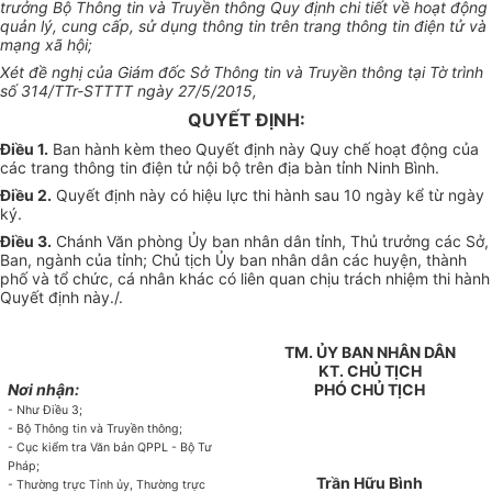
trưởng Bộ Thông tin và Truyền thông Quy định chi tiết về hoạt động
quản lý, cung cấp, sử dụng thông tin trên trang thông tin điện tử và
mạng xã hội;
Xét đề nghị của Giám đốc Sở Thông tin và Truyền thông tại Tờ trình
số 314/TTr-STTTT ngày 27/5/2015,
QUYẾT ĐỊNH:
Điều 1.
Ban hành kèm theo Quyết định này Quy chế hoạt động của
các trang thông tin điện tử nội bộ trên địa bàn tỉnh Ninh Bình.
Điều 2.
Quyết định này có hiệu lực thi hành sau 10 ngày kể từ ngày
ký.
Điều 3.
Chánh Văn phòng Ủy ban nhân dân tỉnh, Thủ trưởng các Sở,
Ban, ngành của tỉnh; Chủ tịch Ủy ban nhân dân các huyện, thành
phố và tổ chức, cá nhân khác có liên quan chịu trách nhiệm thi hành
Quyết định này./.
TM. ỦY BAN NHÂN DÂN
KT. CHỦ TỊCH
Nơi nhận:
PHÓ CHỦ TỊCH
- Như Điều 3;
- Bộ Thông tin và Truyền thông;
- Cục kiểm tra Văn bản QPPL - Bộ Tư
Pháp;
Trần Hữu Bình
- Thường trực Tỉnh ủy, Thường trực