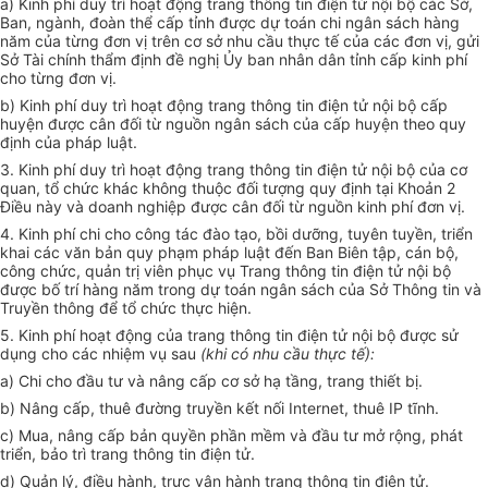
a) Kinh phí duy trì hoạt động trang thông tin điện tử nội bộ các Sở,
Ban, ngành, đoàn thể cấp tỉnh được dự toán chi ngân sách hàng
năm của từng đơn vị trên cơ sở nhu cầu thực tế của các đơn vị, gửi
Sở Tài chính thẩm định đề nghị Ủy ban nhân dân tỉnh cấp kinh phí
cho từng đơn vị.
b) Kinh phí duy trì hoạt động trang thông tin điện tử nội bộ cấp
huyện được cân đối từ nguồn ngân sách của cấp huyện theo quy
định của pháp luật.
3. Kinh phí duy trì hoạt động trang thông tin điện tử nội bộ của cơ
quan, tổ chức khác không thuộc đối tượng quy định tại Khoản 2
Điều này và doanh nghiệp được cân đối từ nguồn kinh phí đơn vị.
4. Kinh phí chi cho công tác đào tạo, bồi dưỡng, tuyên tuyền, triển
khai các văn bản quy phạm pháp luật đến Ban Biên tập, cán bộ,
công chức, quản trị viên phục vụ Trang thông tin điện tử nội bộ
được bố trí hàng năm trong dự toán ngân sách của Sở Thông tin và
Truyền thông để tổ chức thực hiện.
5. Kinh phí hoạt động của trang thông tin điện tử nội bộ được sử
dụng cho các nhiệm vụ sau
(khi có nhu cầu thực tế):
a) Chi cho đầu tư và nâng cấp cơ sở hạ tầng, trang thiết bị.
b) Nâng cấp, thuê đường truyền kết nối Internet, thuê IP tĩnh.
c) Mua, nâng cấp bản quyền phần mềm và đầu tư mở rộng, phát
triển, bảo trì trang thông tin điện tử.
d) Quản lý, điều hành, trực vận hành trang thông tin điện tử.