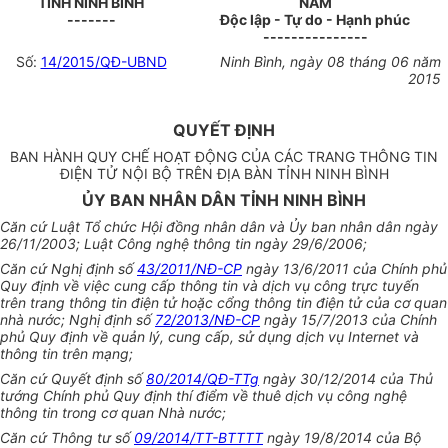
TỈNH NINH BÌNH
NAM
-------
Độc lập - Tự do - Hạnh phúc
---------------
Số:
14/2015/QĐ-UBND
Ninh Bình, ngày 08 tháng 06 năm
2015
QUYẾT ĐỊNH
BAN HÀNH QUY CHẾ HOẠT ĐỘNG CỦA CÁC TRANG THÔNG TIN
ĐIỆN TỬ NỘI BỘ TRÊN ĐỊA BÀN TỈNH NINH BÌNH
ỦY BAN NHÂN DÂN TỈNH NINH BÌNH
Căn cứ Luật Tổ chức Hội đồng nhân dân và Ủy ban nhân dân ngày
26/11/2003; Luật Công nghệ thông tin ngày 29/6/2006;
Căn cứ Nghị định số
43/2011/NĐ-CP
ngày 13/6/2011 của Chính phủ
Quy định về việc cung cấp thông tin và dịch vụ công trực tuyến
trên trang thông tin điện tử hoặc cổng thông tin điện tử của cơ quan
nhà nước; Nghị định số
72/2013/NĐ-CP
ngày 15/7/2013 của Chính
phủ Quy định về quản lý, cung cấp, sử dụng dịch vụ Internet và
thông tin trên mạng;
Căn cứ Quyết định số
80/2014/QĐ-TTg
ngày 30/12/2014 của Thủ
tướng Chính phủ Quy định thí điểm về thuê dịch vụ công nghệ
thông tin trong cơ quan Nhà nước;
Căn cứ Thông tư số
09/2014/TT-BTTTT
ngày 19/8/2014 của Bộ