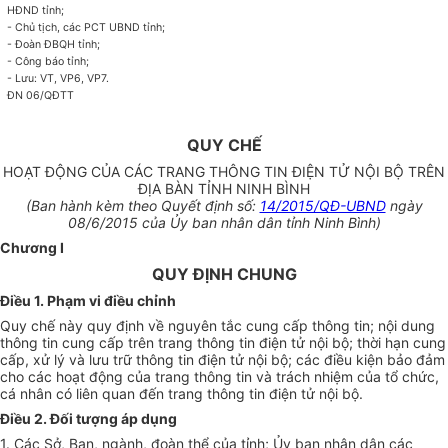
HĐND tỉnh;
- Chủ tịch, các PCT UBND tỉnh;
- Đoàn ĐBQH tỉnh;
- Công báo tỉnh;
- Lưu: VT, VP6, VP7.
ĐN 06/QĐTT
QUY CHẾ
HOẠT ĐỘNG CỦA CÁC TRANG THÔNG TIN ĐIỆN TỬ NỘI BỘ TRÊN
ĐỊA BÀN TỈNH NINH BÌNH
(Ban hành kèm theo Quyết định số:
14/2015/QĐ-UBND
ngày
08/6/2015 của Ủy ban nhân dân tỉnh Ninh Bình)
Chương I
QUY ĐỊNH CHUNG
Điều 1. Phạm vi điều chỉnh
Quy chế này quy định về nguyên tắc cung cấp thông tin; nội dung
thông tin cung cấp trên trang thông tin điện tử nội bộ; thời hạn cung
cấp, xử lý và lưu trữ thông tin điện tử nội bộ; các điều kiện bảo đảm
cho các hoạt động của trang thông tin và trách nhiệm của tổ chức,
cá nhân có liên quan đến trang thông tin điện tử nội bộ.
Điều 2. Đối tượng áp dụng
1. Các Sở, Ban, ngành, đoàn thể của tỉnh; Ủy ban nhân dân các