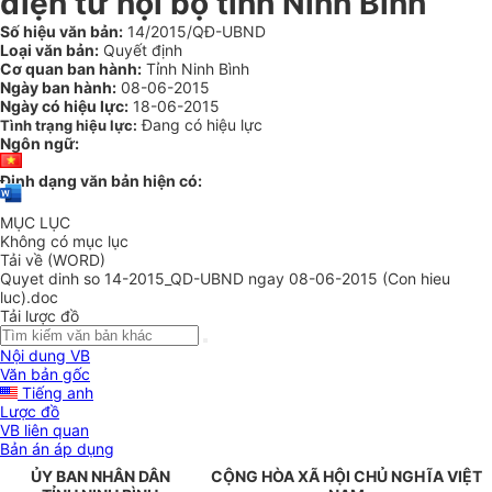
điện tử nội bộ tỉnh Ninh Bình
Số hiệu văn bản:
14/2015/QĐ-UBND
Loại văn bản:
Quyết định
Cơ quan ban hành:
Tỉnh Ninh Bình
Ngày ban hành:
08-06-2015
Ngày có hiệu lực:
18-06-2015
Đang có hiệu lực
Tình trạng hiệu lực:
Ngôn ngữ:
Định dạng văn bản hiện có:
MỤC LỤC
Không có mục lục
Tải về (WORD)
Quyet dinh so 14-2015_QD-UBND ngay 08-06-2015 (Con hieu
luc).doc
Tải lược đồ
Nội dung VB
Văn bản gốc
Tiếng anh
Lược đồ
VB liên quan
Bản án áp dụng
ỦY BAN NHÂN DÂN
CỘNG HÒA XÃ HỘI CHỦ NGHĨA VIỆT