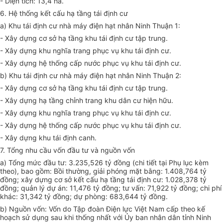
- Diện tích: 13,4 ha.
6. Hệ thống kết cấu hạ tầng tái định cư
a) Khu tái định cư nhà máy điện hạt nhân Ninh Thuận 1:
- Xây dựng cơ sở hạ tầng khu tái định cư tập trung.
- Xây dựng khu nghĩa trang phục vụ khu tái định cư.
- Xây dựng hệ thống cấp nước phục vụ khu tái định cư.
b) Khu tái định cư nhà máy điện hạt nhân Ninh Thuận 2:
- Xây dựng
cơ sở hạ tầng khu tái định cư tập trung.
- Xây dựng hạ tầng chỉnh trang khu dân cư hiện hữu.
- Xây dựng khu nghĩa trang phục vụ khu tái định cư.
- Xây dựng hệ thống cấp nước phục vụ khu tái định cư.
- Xây dựng khu tái định canh.
7. Tổng nhu cầu vốn đầu tư và nguồn vốn
a) Tổng mức đầu tư: 3.235,526 tỷ đồng (chi tiết tại Phụ lục kèm
theo), bao gồm: Bồi thường, giải phóng mặt bằng: 1.408,764 tỷ
đồng; xây dựng cơ sở kết cấu hạ tầng tái định cư: 1.028,378 tỷ
đồng; quản lý dự án: 11,476 tỷ đồng; tư vấn: 71,922 tỷ đồng; chi phí
khác: 31,342 tỷ đồng; dự phòng: 683,644 tỷ đồng.
b) Nguồn vốn: Vốn do Tập đoàn Điện lực Việt Nam cấp theo kế
hoạch
sử dụng
sau khi thống nhất với
Ủy ban
nhân dân tỉnh Ninh