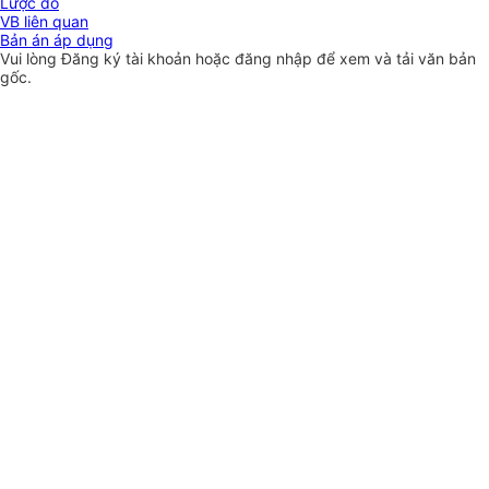
Lược đồ
VB liên quan
Bản án áp dụng
Vui lòng
Đăng ký
tài khoản hoặc
đăng nhập
để xem và tải văn bản
gốc.