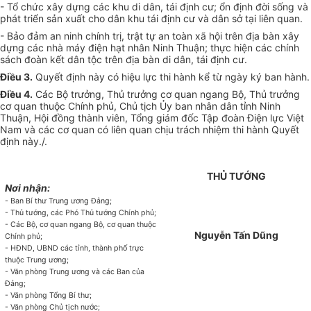
- Tổ chức xây dựng các khu di dân, tái định cư; ổn định đời sống và
phát triển sản xuất cho dân khu tái định cư và dân sở tại liên quan.
- Bảo đảm an ninh chính trị, trật tự an toàn xã hội trên địa bàn xây
dựng các nhà máy điện hạt nhân Ninh Thuận; thực hiện các chính
sách đoàn kết dân tộc trên địa bàn di dân, tái định cư.
Điều 3.
Quyết định này có hiệu lực thi hành kể từ ngày ký ban hành.
Điều 4.
Các Bộ trưởng, Thủ trưởng cơ quan ngang Bộ, Thủ trưởng
cơ quan thuộc Chính phủ, Chủ tịch
Ủy ban
nhân dân tỉnh Ninh
Thuận, Hội đồng thành viên, Tổng giám đốc Tập đoàn Điện lực Việt
Nam và các cơ quan có liên quan chịu trách nhiệm thi hành Quyết
định này./.
THỦ TƯỚNG
Nơi nhận:
- Ban Bí thư Trung ương Đảng;
- Thủ tướng, các Phó Thủ tướng Chính phủ;
- Các Bộ, cơ quan ngang Bộ, cơ quan thuộc
Nguyễn Tấn Dũng
Chính phủ;
- HĐND, UBND các tỉnh, thành phố trực
thuộc Trung ương;
- Văn phòng Trung ương và các Ban của
Đảng;
- Văn phòng Tổng Bí thư;
- Văn phòng Chủ tịch nước;