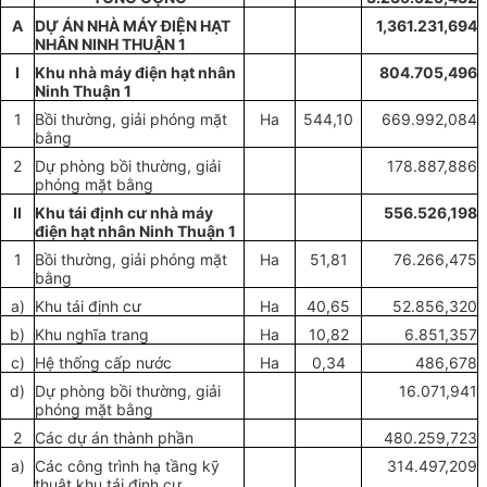
A
DỰ ÁN NHÀ MÁY ĐIỆN HẠT
1,361.231,694
NHÂN NINH THUẬN 1
I
Khu nhà máy điện hạt nhân
804.705,496
Ninh Thuận 1
1
Bồi thường, giải phóng mặt
Ha
544,10
669.992,084
bằng
2
Dự phòng bồi thường, giải
178.887,886
phóng mặt bằng
II
Khu tái định cư nhà máy
556.526,198
điện hạt nhân Ninh Thuận 1
1
Bồi thường, giải phóng mặt
Ha
51,81
76.266,475
bằng
a)
Khu tái định cư
Ha
40,65
52.856,320
b)
Khu nghĩa trang
Ha
10,82
6.851,357
c)
Hệ thống cấp nước
Ha
0,34
486,678
d)
Dự phòng bồi thường, giải
16.071,941
phóng mặt bằng
2
Các dự án thành phần
480.259,723
a)
Các công trình hạ tầng kỹ
314.497,209
thuật khu tái định cư