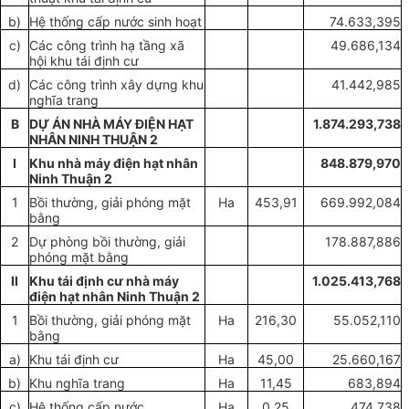
b)
Hệ thống cấp nước sinh hoạt
74.633,395
c)
Các công trình hạ tầng xã
49.686,134
hội khu tái định cư
d)
Các công trình xây dựng khu
41.442,985
nghĩa trang
B
DỰ ÁN NHÀ MÁY ĐIỆN HẠT
1.874.293,738
NHÂN NINH THUẬN 2
I
Khu nhà máy điện hạt nhân
848.879,970
Ninh Thuận 2
1
Bồi thường, giải phóng mặt
Ha
453,91
669.992,084
bằng
2
Dự phòng bồi thường, giải
178.887,886
phóng mặt bằng
II
Khu tái định cư nhà máy
1.025.413,768
điện hạt nhân Ninh Thuận 2
1
Bồi thường, giải phóng mặt
Ha
216,30
55.052,110
bằng
a)
Khu tái định cư
Ha
45,00
25.660,167
b)
Khu nghĩa trang
Ha
11,45
683,894
c)
Hệ thống cấp nước
Ha
0,25
474,738