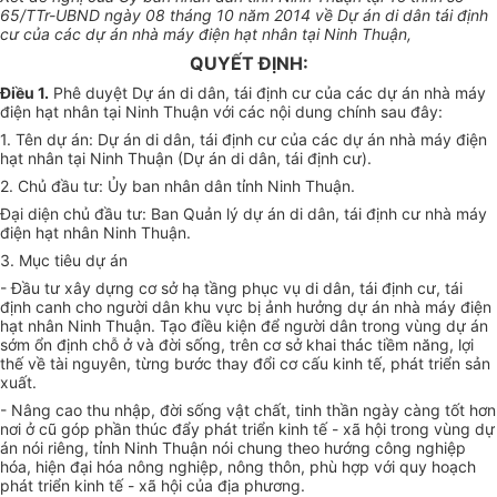
65/TTr-UBND ngày 08 tháng 10 năm 2014 về Dự án di dân tái định
cư của các dự án nhà máy điện hạt nhân tại Ninh Thuận,
QUYẾT ĐỊNH:
Điều 1.
Phê duyệt Dự án di dân, tái định cư của các dự án nhà máy
điện hạt nhân tại Ninh Thuận với các nội dung chính sau đây:
1. Tên dự án: Dự án di dân, tái định cư của các dự án nhà máy điện
hạt nhân tại Ninh Thuận (Dự án di dân, tái định cư).
2. Chủ đầu tư:
Ủy ban
nhân dân tỉnh Ninh Thuận.
Đại diện chủ đầu tư: Ban Quản lý dự án di dân, tái định cư nhà máy
điện hạt nhân Ninh Thuận.
3. Mục tiêu dự án
- Đầu tư xây dựng cơ sở hạ tầng phục vụ di dân, tái định cư, tái
định canh cho người dân khu vực bị ảnh hưởng dự án nhà máy điện
hạt nhân Ninh Thuận. Tạo điều kiện để người dân trong vùng dự án
sớm ổn định chỗ ở và đời sống, trên cơ sở khai thác tiềm năng, lợi
thế về tài nguyên, từng bước thay đổi cơ cấu kinh tế, phát triển sản
xuất.
- Nâng cao thu nhập, đời sống vật chất, tinh thần ngày càng tốt hơn
nơi ở cũ góp phần thúc đẩy phát triển kinh tế - xã hội trong vùng dự
án nói riêng, tỉnh Ninh Thuận nói chung theo hướng công nghiệp
hóa, hiện đại hóa nông nghiệp, nông thôn, phù hợp với quy hoạch
phát triển kinh tế - xã hội của địa phương.