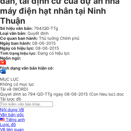
dân, tái định cư của dự án nhà
máy điện hạt nhân tại Ninh
Thuận
Số hiệu văn bản:
794/QĐ-TTg
Loại văn bản:
Quyết định
Cơ quan ban hành:
Thủ tướng Chính phủ
Ngày ban hành:
08-06-2015
Ngày có hiệu lực:
08-06-2015
Đang có hiệu lực
Tình trạng hiệu lực:
Ngôn ngữ:
Định dạng văn bản hiện có:
MỤC LỤC
Không có mục lục
Tải về (WORD)
Quyet dinh so 794-QD-TTg ngay 08-06-2015 (Con hieu luc).doc
Tải lược đồ
Nội dung VB
Văn bản gốc
Tiếng anh
Lược đồ
VB liên quan