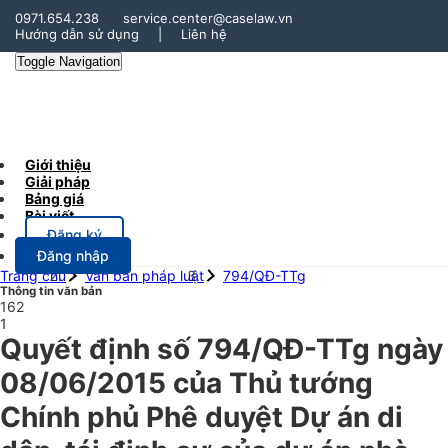
0971.654.238
service.center@caselaw.vn
Hướng dẫn sử dụng
|
Liên hệ
Toggle Navigation
Giới thiệu
Giải pháp
Bảng giá
Bài viết
Đăng ký
Đăng nhập
Trang chủ
Văn bản pháp luật
794/QĐ-TTg
Thông tin văn bản
162
1
Quyết định số 794/QĐ-TTg ngày
08/06/2015 của Thủ tướng
Chính phủ Phê duyệt Dự án di