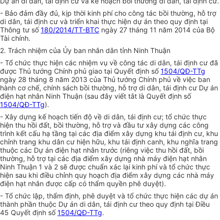
Dự án di dân, tái định cư và kế hoạch bồi thường di dân, tái định cư.
- Bảo đảm đầy đủ, kịp thời kinh phí cho công tác bồi thường, hỗ trợ
di dân, tái định cư và triển khai thực hiện dự án theo quy định tại
Thông tư số
180/2014/TT-BTC
ngày 27 tháng 11 năm 2014 của Bộ
Tài chính.
2. Trách nhiệm của
Ủy ban
nhân dân tỉnh Ninh Thuận
- Tổ chức thực hiện các nhiệm vụ về công tác di dân, tái định cư đã
được Thủ tướng Chính phủ giao tại Quyết định số
1504/QĐ-TTg
ngày 28 tháng 8 năm 2013 của Thủ tướng Chính phủ về việc ban
hành cơ chế, chính sách
bồi thường
, hỗ trợ di dân, tái định cư Dự án
điện hạt nhân Ninh Thuận (sau đây viết tắt là
Quyết định số
1504/QĐ-TTg
).
- Xây dựng kế hoạch tiến độ về di dân, tái định cư; tổ chức thực
hiện thu hồi đất, bồi thường, hỗ trợ và đầu tư xây dựng các công
trình kết cấu hạ tầng tại các địa điểm xây dựng khu tái định cư, khu
chỉnh trang khu dân cư hiện hữu, khu tái định canh, khu nghĩa trang
thuộc các Dự án điện hạt nhân trước (riêng việc thu hồi đất, bồi
thường, hỗ trợ tại các địa điểm xây dựng nhà máy điện hạt nhân
Ninh Thuận 1 và 2 sẽ được chuẩn xác lại kinh phí và tổ chức thực
hiện sau khi điều chỉnh quy hoạch địa điểm xây dựng các nhà máy
điện hạt nhân được cấp có thẩm quyền phê duyệt).
- Tổ chức lập, thẩm định, phê duyệt và tổ chức thực hiện các dự án
thành phần thuộc Dự án di dân, tái định cư theo quy định tại Điều
45
Quyết định số
1504/QĐ-TTg
.