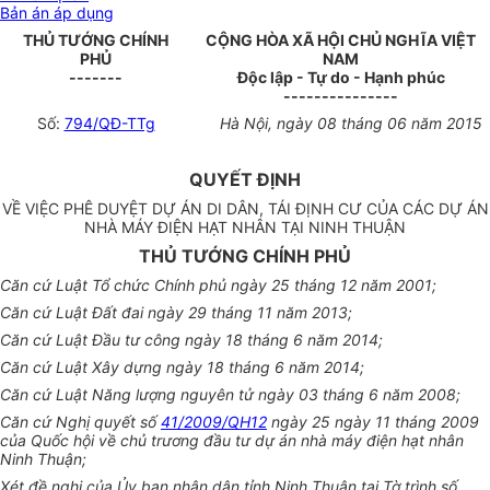
Bản án áp dụng
THỦ TƯỚNG CHÍNH
CỘNG HÒA XÃ HỘI CHỦ NGHĨA VIỆT
PHỦ
NAM
-------
Độc lập - Tự do - Hạnh phúc
---------------
Số:
794/QĐ-TTg
Hà Nội, ngày 08 tháng 06 năm 2015
QUYẾT ĐỊNH
VỀ VIỆC PHÊ DUYỆT DỰ ÁN DI DÂN, TÁI ĐỊNH CƯ CỦA CÁC DỰ ÁN
NHÀ MÁY ĐIỆN HẠT NHÂN TẠI NINH THUẬN
THỦ TƯỚNG CHÍNH PHỦ
Căn cứ Luật Tổ chức Chính phủ ngày 25 tháng 12 năm 2001;
Căn cứ Luật Đất đai ngày 29 tháng 11 năm 2013;
Căn cứ Luật Đầu tư công ngày 18 tháng 6 năm 2014;
Căn cứ Luật Xây dựng ngày 18 tháng 6 năm 2014;
Căn cứ Luật Năng lượng nguyên tử ngày 03 tháng 6 năm 2008;
Căn cứ Nghị quyết số
41/2009/QH12
ngày 25 ngày 11 tháng 2009
của Quốc hội về chủ trương đầu tư dự án nhà máy điện hạt nhân
Ninh Thuận;
Xét đề nghị của
Ủy ban
nhân dân tỉnh Ninh Thuận tại Tờ trình số