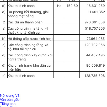
d)
Khu tái định canh
Ha
159,60
16.631,959
đ)
Dự phòng bồi thường, giải
11.601,352
phóng mặt bằng
2
Các dự án thành phần
970.361,658
a)
Các công trình hạ tầng kỹ
518.757,606
thuật khu tái định cư
b)
Hệ thống cấp nước sinh hoạt
77.664,085
c)
Các công trình hạ tầng xã
120.792,056
hội khu tái định cư
d)
Các công trình xây dựng khu
44.402,495
nghĩa trang
đ)
Khu chỉnh trang khu dân cư
80.009,819
hiện hữu
e)
Khu tái định canh
128.735,598
Nội dung VB
Văn bản gốc
Tiếng anh