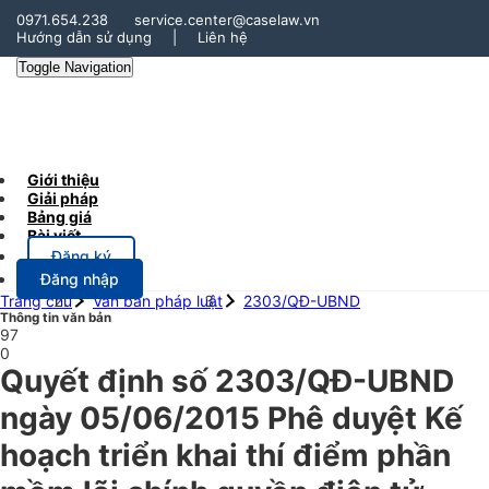
0971.654.238
service.center@caselaw.vn
Hướng dẫn sử dụng
|
Liên hệ
Toggle Navigation
Giới thiệu
Giải pháp
Bảng giá
Bài viết
Đăng ký
Đăng nhập
Trang chủ
Văn bản pháp luật
2303/QĐ-UBND
Thông tin văn bản
97
0
Quyết định số 2303/QĐ-UBND
ngày 05/06/2015 Phê duyệt Kế
hoạch triển khai thí điểm phần