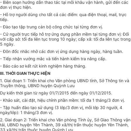
- Biên soạn hướng dẫn thao tác tại mỗi khâu vận hành, gửi đến các
đơn vị thực hiện.
- Hỗ trợ người dùng cho tất cả các điểm: qua điện thoại, mail, trực
tiếp.
- Đào tạo tập trung cán bộ công chức tại từng đơn vị.
- Cử người trực tiếp hỗ trợ ứng dụng phần mềm tại từng đơn vị: Đối
với cấp sở: tối đa liên tục trong 10 ngày; cấp xã: tối đa liên tục trong
5 ngày.
- Đôn đốc nhắc nhở các đơn vị ứng dụng hàng ngày, hàng tuần.
- Tiếp nhận vướng mắc và tiến hành kiểm tra nâng cấp.
- Báo cáo sơ kết rút kinh nghiệm hàng tháng.
III.
THỜI GIAN THỰC HIỆN
1. Giai đoạn 1: Triển khai cho Văn phòng UBND tỉnh, Sở Thông tin và
Truyền thông, UBND huyện Quỳnh Lưu
Dự kiến thời gian từ ngày 01/7/2015 đến ngày 01/12/2015.
- Khảo sát, cài đặt, hiệu chỉnh phần mềm: tối đa 1 tháng/3 đơn vị.
- Tập huấn đào tạo sử dụng (3 lớp/3 đơn vị, mỗi lớp 30 người, 4
ngày/lớp): 1 tháng/3 đơn vị.
2. Giai đoạn 2: Triển khai cho Văn phòng Tỉnh ủy, Sở Giao Thông vận
tải, UBND huyện Yên Thành, 39 xã/thị trấn thuộc huyện Yên Thành,
33 xã/thị trấn thuộc huyện Quỳnh Lưu