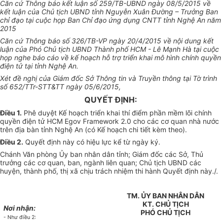
Căn cứ Thông báo kết luận số 259/TB-UBND ngày 08/5/2015 về
kết luận của Chủ tịch UBND tỉnh Nguyễn Xuân Đường – Trưởng Ban
chỉ đạo tại cuộc họp Ban Chỉ đạo ứng dụng CNTT tỉnh Nghệ An năm
2015
Căn cứ Thông báo số 326/TB-VP ngày 20/4/2015 về nội dung kết
luận của Phó Chủ tịch UBND Thành phố HCM - Lê Mạnh Hà tại cuộc
họp nghe báo cáo về kế hoạch hỗ trợ triển khai mô hình chính quyền
điện tử tại tỉnh Nghệ An.
Xét đề nghị của Giám đốc Sở Thông tin và Truyền thông tại Tờ trình
số 652/TTr-STT&TT ngày 05/6/2015,
QUYẾT ĐỊNH:
Điều 1.
Phê duyệt Kế hoạch triển khai thí điểm phần mềm lõi chính
quyền điện tử HCM Egov Framework 2.0 cho các cơ quan nhà nước
trên địa bàn tỉnh Nghệ An (có Kế hoạch chi tiết kèm theo).
Điều 2.
Quyết định này có hiệu lực kể từ ngày ký.
Chánh Văn phòng Ủy ban nhân dân tỉnh; Giám đốc các Sở, Thủ
trưởng các cơ quan, ban, ngành liên quan; Chủ tịch UBND các
huyện, thành phố, thị xã chịu trách nhiệm thi hành Quyết định này./.
TM.
ỦY
BAN NHÂN D
Â
N
KT. CHỦ TỊCH
Nơi nhận:
PHÓ CHỦ TỊCH
- Như điều 2: