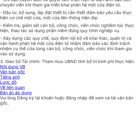
chuyên viên khi tham gia triển khai phân hệ một cửa điện tử.
- Đầu tư, bổ sung, lắp đặt thiết bị cần thiết đảm bảo yêu cầu thực
hiện cơ chế một cửa, một cửa liên thông hiện đại.
- Kiểm tra, giám sát cán bộ, công chức, viên chức nghiêm túc thực
hiện, thao tác sử dụng phần mềm đúng quy trình nghiệp vụ.
- Xây dựng các quy chế, quy định nội bộ về khai thác, quản trị và
vận hành phân hệ một cửa điện tử nhằm đảm bảo xác định trách
nhiệm cụ thể cửa từng cán bộ, công chức, viên chức khi tham gia
vào sử dụng.
3. Giao Sở Tài chính: Tham mưu UBND tỉnh bố trí kinh phí thực hiện.
Nội dung VB
Văn bản gốc
Tiếng anh
Lược đồ
VB liên quan
Bản án áp dụng
Vui lòng
Đăng ký
tài khoản hoặc
đăng nhập
để xem và tải văn bản
gốc.