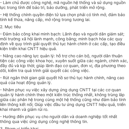
- Làm chủ được công nghệ, mã nguồn hệ thống và sử dụng nguồn
lực trong tỉnh để bảo trì, bảo dưỡng, phát triển mở rộng.
- Hệ thống chính quyền điện tử lựa chọn phải có tính mở, đảm bảo
tính kế thừa, nâng cấp, mở rộng trong tương lai.
2. Mục tiêu
- Đảm bảo công khai minh bạch: Lãnh đạo và người dân giám sát;
môi trường xã hội lành mạnh, công bằng; minh bạch hóa các quy
định về quy trình giải quyết thủ tục hành chính ở các cấp, tạo điều
kiện triển khai CNTT hiệu quả.
- Nâng cao năng lực quản lý: hỗ trợ cho cán bộ, người dân thuận
tiện các công việc khoa học, xuyên suốt giữa các ngành, chính xác,
đầy đủ và kịp thời; giúp lãnh đạo cơ quan, đơn vị, địa phương theo
dõi, kiểm tra quá trình giải quyết các công việc.
- Rút ngắn thời gian giải quyết hồ sơ thủ tục hành chính, nâng cao
quả của hoạt động quản lý.
- Nhằm phục vụ việc xây dựng ứng dụng CNTT tại các cơ quan
quản lý hành chính theo một kiến trúc thống nhất, không trùng lắp
giữa các phân hệ trong cùng một hệ thống cũng như đảm bảo tính
liên thông kết nối; Giúp việc đầu tư ứng dụng CNTT hiệu quả, triển
khai nhanh và giảm rủi ro.
- Hướng đến phục vụ cho người dân và doanh nghiệp tốt nhất
thông qua việc ứng dụng công nghệ thông tin.
3. Phạm vi triển khai