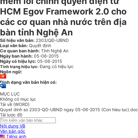
mềm lõi chính quyền điện tử
HCM Egov Framework 2.0 cho
các cơ quan nhà nước trên địa
bàn tỉnh Nghệ An
Số hiệu văn bản:
2303/QĐ-UBND
Loại văn bản:
Quyết định
Cơ quan ban hành:
Tỉnh Nghệ An
Ngày ban hành:
05-06-2015
Ngày có hiệu lực:
05-06-2015
Đang có hiệu lực
Tình trạng hiệu lực:
Ngôn ngữ:
Định dạng văn bản hiện có:
MỤC LỤC
Không có mục lục
Tải về (WORD)
Quyet dinh so 2303-QD-UBND ngay 05-06-2015 (Con hieu luc).doc
Tải lược đồ
Nội dung VB
Văn bản gốc
Tiếng anh