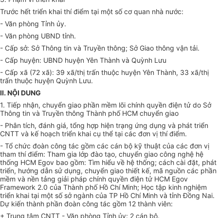
Trước hết triển khai thí điểm tại một số cơ quan nhà nước:
- Văn phòng Tỉnh ủy.
- Văn phòng UBND tỉnh.
- Cấp sở: Sở Thông tin và Truyền thông; Sở Giao thông vận tải.
- Cấp huyện: UBND huyện Yên Thành và Quỳnh Lưu
- Cấp xã (72 xã): 39 xã/thị trấn thuộc huyện Yên Thành, 33 xã/thị
trấn thuộc huyện Quỳnh Lưu.
II. NỘI DUNG
1. Tiếp nhận, chuyển giao phần mềm lõi chính quyền điện tử do Sở
Thông tin và Truyền thông Thành phố HCM chuyển giao
- Phân tích, đánh giá, tổng hợp hiện trạng ứng dụng và phát triển
CNTT và kế hoạch triển khai cụ thể tại các đơn vị thí điểm.
- Tổ chức đoàn công tác gồm các cán bộ kỹ thuật của các đơn vị
tham thí điểm: Tham gia lớp đào tạo, chuyển giao công nghệ hệ
thống HCM Egov bao gồm: Tìm hiểu về hệ thống; cách cài đặt, phát
triển, hướng dẫn sử dụng, chuyển giao thiết kế, mã nguồn các phần
mềm và nền tảng giải pháp chính quyền điện tử HCM Egov
Framework 2.0 của Thành phố Hồ Chí Minh; Học tập kinh nghiệm
triển khai tại một số sở ngành của TP Hồ Chí Minh và tỉnh Đồng Nai.
Dự kiến thành phần đoàn công tác gồm 12 thành viên:
+ Trung tâm CNTT - Văn phòng Tỉnh ủy: 2 cán bộ.