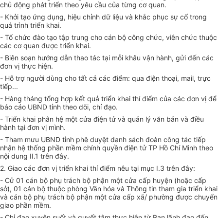
chủ động phát triển theo yêu cầu của từng cơ quan.
- Khởi tạo ứng dụng, hiệu chỉnh dữ liệu và khắc phục sự cố trong
quá trình triển khai.
- Tổ chức đào tạo tập trung cho cán bộ công chức, viên chức thuộc
các cơ quan được triển khai.
- Biên soạn hướng dẫn thao tác tại mỗi khâu vận hành, gửi đến các
đơn vị thực hiện.
- Hỗ trợ người dùng cho tất cả các điểm: qua điện thoại, mail, trực
tiếp...
- Hàng tháng tổng hợp kết quả triển khai thí điểm của các đơn vị để
báo cáo UBND tỉnh theo dõi, chỉ đạo.
- Triển khai phân hệ một cửa điện tử và quản lý văn bản và điều
hành tại đơn vị mình.
- Tham mưu UBND tỉnh phê duyệt danh sách đoàn công tác tiếp
nhận hệ thống phần mềm chính quyền điện tử TP Hồ Chí Minh theo
nội dung II.1 trên đây.
2. Giao các đơn vị triển khai thí điểm nêu tại mục I.3 trên đây:
- Cử 01 cán bộ phụ trách bộ phận một cửa cấp huyện (hoặc cấp
sở), 01 cán bộ thuộc phòng Văn hóa và Thông tin tham gia triển khai
và cán bộ phụ trách bộ phận một cửa cấp xã/ phường được chuyển
giao phần mềm.
- Chỉ đạo xuyên suốt và quyết tâm thực hiện từ Ban lãnh đạo đến