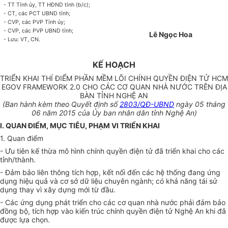
- TT Tỉnh ủy, TT HĐND tỉnh (b/c);
- CT, các PCT UBND tỉnh;
- CVP, các PVP Tỉnh ủy;
- CVP, các PVP UBND tỉnh;
Lê Ngọc Hoa
- Lưu: VT, CN.
KẾ HOẠCH
TRIỂN KHAI THÍ ĐIỂM PHẦN MỀM LÕI CHÍNH QUYỀN ĐIỆN TỬ HCM
EGOV FRAMEWORK 2.0 CHO CÁC CƠ QUAN NHÀ NƯỚC TRÊN ĐỊA
BÀN TỈNH NGHỆ AN
(Ban hành kèm theo Quyết định số
2803/QĐ-UBND
ngày 05 tháng
06 năm 2015 của Ủy ban nhân dân tỉnh Nghệ An)
I. QUAN ĐIỂM, MỤC TIÊU, PHẠM VI TRIỂN KHAI
1. Quan điểm
- Ưu tiên kế thừa mô hình chính quyền điện tử đã triển khai cho các
tỉnh/thành.
- Đảm bảo liên thông tích hợp, kết nối đến các hệ thống đang ứng
dụng hiệu quả và cơ sở dữ liệu chuyên ngành; có khả năng tái sử
dụng thay vì xây dựng mới từ đầu.
- Các ứng dụng phát triển cho các cơ quan nhà nước phải đảm bảo
đồng bộ, tích hợp vào kiến trúc chính quyền điện tử Nghệ An khi đã
được lựa chọn.