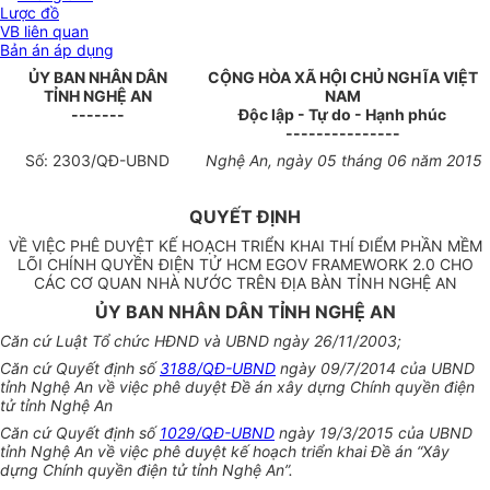
Lược đồ
VB liên quan
Bản án áp dụng
ỦY
BAN NHÂN DÂN
CỘNG HÒA XÃ HỘI CHỦ NGHĨA VIỆT
TỈNH NGHỆ AN
NAM
-------
Độc lập - Tự do - Hạnh phúc
---------------
Số:
2303
/QĐ-UBND
Nghệ An
, ngày
05
tháng
06
năm
2015
QUYẾT ĐỊNH
VỀ VIỆC PHÊ DUYỆT KẾ HOẠCH TRIỂN KHAI THÍ ĐIỂM PHẦN MỀM
LÕI CHÍNH QUYỀN ĐIỆN TỬ HCM EGOV FRAMEWORK 2.0 CHO
CÁC CƠ QUAN NHÀ NƯỚC TRÊN ĐỊA BÀN TỈNH NGHỆ AN
ỦY BAN NHÂN DÂN TỈNH NGHỆ AN
Căn cứ Luật Tổ chức HĐND và UBND ngày 26/11/2003;
Căn cứ Quyết định số
3188/QĐ-UBND
ngày 09/7/2014 của UBND
tỉnh Nghệ An về việc phê duyệt Đề án xây dựng Chính quyền điện
tử tỉnh Nghệ An
Căn cứ Quyết định số
1029/QĐ-UBND
ngày 19/3/2015 của UBND
tỉnh Nghệ An về việc phê duyệt kế hoạch triển khai Đề án “Xây
dựng Chính quyền điện tử tỉnh Nghệ An”.