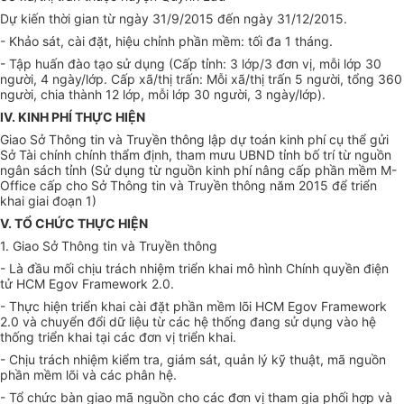
Dự kiến thời gian từ ngày 31/9/2015 đến ngày 31/12/2015.
- Khảo sát, cài đặt, hiệu chỉnh phần mềm: tối đa 1 tháng.
- Tập huấn đào tạo sử dụng (Cấp tỉnh: 3 lớp/3 đơn vị, mỗi lớp 30
người, 4 ngày/lớp. Cấp xã/thị trấn: Mỗi xã/thị trấn 5 người, tổng 360
người, chia thành 12 lớp, mỗi lớp 30 người, 3 ngày/lớp).
IV.
KINH PHÍ THỰC HIỆN
Giao Sở Thông tin và Truyền thông lập dự toán kinh phí cụ thể gửi
Sở Tài chính chính thẩm định, tham mưu UBND tỉnh bố trí từ nguồn
ngân sách tỉnh (Sử dụng từ nguồn kinh phí nâng cấp phần mềm M-
Office cấp cho Sở Thông tin và Truyền thông năm 2015 để triển
khai giai đoạn 1)
V. TỔ
CHỨC THỰC HIỆN
1. Giao Sở Thông tin và Truyền thông
- Là đầu mối chịu trách nhiệm triển khai mô hình Chính quyền điện
tử HCM Egov Framework 2.0.
- Thực hiện triển khai cài đặt phần mềm lõi HCM Egov Framework
2.0 và chuyển đổi dữ liệu từ các hệ thống đang sử dụng vào hệ
thống triển khai tại các đơn vị triển khai.
- Chịu trách nhiệm kiểm tra, giám sát, quản lý kỹ thuật, mã nguồn
phần mềm lõi và các phân hệ.
- Tổ chức bàn giao mã nguồn cho các đơn vị tham gia phối hợp và