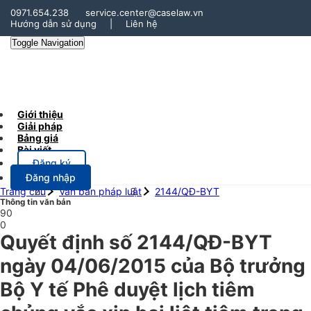
0971.654.238
service.center@caselaw.vn
Hướng dẫn sử dụng
|
Liên hệ
Toggle Navigation
Giới thiệu
Giải pháp
Bảng giá
Bài viết
Đăng ký
Đăng nhập
Trang chủ
Văn bản pháp luật
2144/QĐ-BYT
Thông tin văn bản
90
0
Quyết định số 2144/QĐ-BYT
ngày 04/06/2015 của Bộ trưởng
Bộ Y tế Phê duyệt lịch tiêm