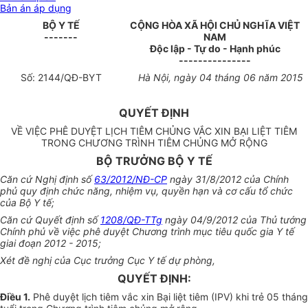
Bản án áp dụng
BỘ Y TẾ
CỘNG HÒA XÃ HỘI CHỦ NGHĨA VIỆT
-------
NAM
Độc lập - Tự do - Hạnh phúc
---------------
Số:
2144
/QĐ-BYT
Hà Nội
, ngày
04
tháng
06
năm 2015
QUYẾT ĐỊNH
VỀ VIỆC PHÊ DUYỆT LỊCH TIÊM CHỦNG VẮC XIN BẠI LIỆT TIÊM
TRONG CHƯƠNG TRÌNH TIÊM CHỦNG MỞ RỘNG
BỘ TRƯỞNG BỘ Y TẾ
Căn cứ Nghị định số
63/2012/NĐ-CP
ngày
31/8/2012 của Chính
phủ quy định chức năng, nhiệm vụ, quyền hạn và cơ cấu tổ chức
của Bộ Y tế;
Căn cứ Quyết định số
1208/QĐ-TTg
ngày 04/9/2012 của Thủ tướng
Chính phủ về việc phê duyệt Chương trình mục tiêu quốc gia Y tế
giai đoạn 2012 - 2015;
Xét đề n
g
hị của Cục trưởng Cục Y tế dự phòng,
QUYẾT ĐỊNH:
Điều 1.
Phê duyệt lịch tiêm vắc xin Bại liệt tiêm (IPV) khi trẻ 05 tháng