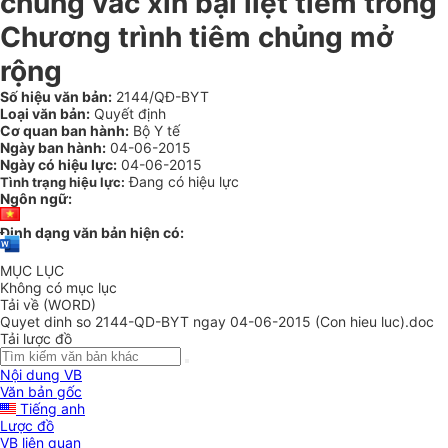
chủng vắc xin bại liệt tiêm trong
Chương trình tiêm chủng mở
rộng
Số hiệu văn bản:
2144/QĐ-BYT
Loại văn bản:
Quyết định
Cơ quan ban hành:
Bộ Y tế
Ngày ban hành:
04-06-2015
Ngày có hiệu lực:
04-06-2015
Đang có hiệu lực
Tình trạng hiệu lực:
Ngôn ngữ:
Định dạng văn bản hiện có:
MỤC LỤC
Không có mục lục
Tải về (WORD)
Quyet dinh so 2144-QD-BYT ngay 04-06-2015 (Con hieu luc).doc
Tải lược đồ
Nội dung VB
Văn bản gốc
Tiếng anh
Lược đồ
VB liên quan