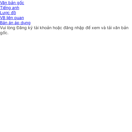
Văn bản gốc
Tiếng anh
Lược đồ
VB liên quan
Bản án áp dụng
Vui lòng
Đăng ký
tài khoản hoặc
đăng nhập
để xem và tải văn bản
gốc.