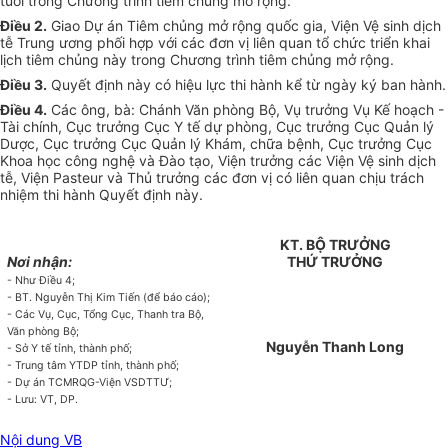
tuổi trong Chương trình tiêm chủng mở rộng.
Điều 2.
Giao Dự án Tiêm chủng mở rộng quốc gia, Viện Vệ sinh dịch
tễ Trung ương
phối hợp
với các đơn vị liên quan tổ chức triển khai
lịch tiêm chủng này trong Chương trình tiêm chủng mở rộng.
Điều 3.
Quyết định này có hiệu lực thi hành kể t
ừ
ngày ký ban hành.
Điều 4.
Các ông, bà: Chánh Văn phòng Bộ, Vụ trưởng Vụ
Kế hoạch
-
Tài chính, Cục trưởng Cục Y tế dự phòng, Cục trưởng Cục Quản lý
Dược, Cục trưởng Cục Quản lý Khám, chữa bệnh, Cục trưởng Cục
Khoa học công nghệ và Đào tạo, Viện trưởng các Viện Vệ sinh dịch
tễ, Viện Pasteur và Thủ trưởng các đơn vị có liên quan chịu trách
nhiệm thi hành Quyết định này.
KT. BỘ TRƯỞNG
Nơi nhận:
THỨ TRƯỞNG
- Như Điều 4;
- BT. Nguyễn Thị Kim Tiến (để báo cáo);
- Các Vụ, Cục, Tổng Cục, Thanh tra Bộ,
Văn phòng Bộ;
Nguyễn Thanh Long
- Sở Y tế tỉnh, thành phố;
- Trung tâm YTDP t
ỉ
nh, thành phố;
- Dự án TCMRQG-Viện VSDTTƯ;
- Lưu: VT, DP
.
Nội dung VB