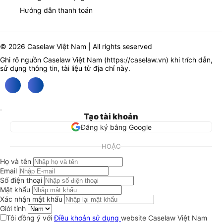
Hướng dẫn thanh toán
© 2026 Caselaw Việt Nam | All rights seserved
Ghi rõ nguồn Caselaw Việt Nam (
https://caselaw.vn
) khi trích dẫn,
sử dụng thông tin, tài liệu từ địa chỉ này.
Tạo tài khoản
Đăng ký bằng Google
HOẶC
Họ và tên
Email
Số điện thoại
Mật khẩu
Xác nhận mật khẩu
Giới tính
Tôi đồng ý với
Điều khoản sử dụng
website Caselaw Việt Nam