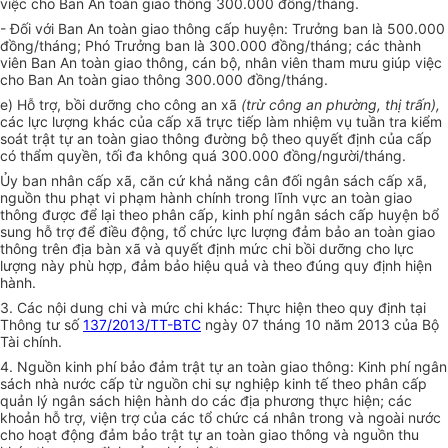
việc cho Ban An toàn giao thông 300.000 đồng/tháng.
- Đối với Ban An toàn giao thông cấp huyện: Trưởng ban là 500.000
đồng/tháng; Phó Trưởng ban là 300.000 đồng/tháng; các thành
viên Ban An toàn giao thông, cán bộ, nhân viên tham mưu giúp việc
cho Ban An toàn giao thông 300.000 đồng/tháng.
e) Hỗ trợ, bồi dưỡng cho công an xã
(trừ công an phường, thị trấn),
các lực lượng khác của cấp xã trực tiếp làm nhiệm vụ tuần tra kiểm
soát trật tự an toàn giao thông đường bộ theo quyết định của cấp
có thẩm quyền, tối đa không quá 300.000 đồng/người/tháng.
Ủy ban nhân cấp xã, căn cứ khả năng cân đối ngân sách cấp xã,
nguồn thu phạt vi phạm hành chính trong lĩnh vực an toàn giao
thông được để lại theo phân cấp, kinh phí ngân sách cấp huyện bổ
sung hỗ trợ để điều động, tổ chức lực lượng đảm bảo an toàn giao
thông trên địa bàn xã và quyết định mức chi bồi dưỡng cho lực
lượng này phù hợp, đảm bảo hiệu quả và theo đúng quy định hiện
hành.
3. Các nội dung chi và mức chi khác: Thực hiện theo quy định tại
Thông tư số
137/2013/TT-BTC
ngày 07 tháng 10 năm 2013 của Bộ
Tài chính.
4. Nguồn kinh phí bảo đảm trật tự an toàn giao thông: Kinh phí ngân
sách nhà nước cấp từ nguồn chi sự nghiệp kinh tế theo phân cấp
quản lý ngân sách hiện hành do các địa phương thực hiện; các
khoản hỗ trợ, viện trợ của các tổ chức cá nhân trong và ngoài nước
cho hoạt động đảm bảo trật tự an toàn giao thông và nguồn thu