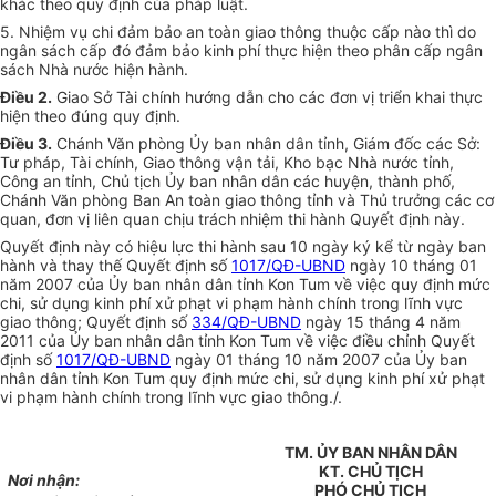
khác theo quy định của pháp luật.
5. Nhiệm vụ chi đảm bảo an toàn giao thông thuộc cấp nào thì do
ngân sách cấp đó đảm bảo kinh phí thực hiện theo phân cấp ngân
sách Nhà nước hiện hành.
Điều 2.
Giao Sở Tài chính hướng dẫn cho các đơn vị triển khai thực
hiện theo đúng quy định.
Điều 3.
Chánh Văn phòng Ủy ban nhân dân tỉnh, Giám đốc các Sở:
Tư pháp, Tài chính, Giao thông vận tải, Kho bạc Nhà nước tỉnh,
Công an tỉnh, Chủ tịch Ủy ban nhân dân các huyện, thành phố,
Chánh Văn phòng Ban An toàn giao thông tỉnh và Thủ trưởng các cơ
quan, đơn vị liên quan chịu trách nhiệm thi hành Quyết định này.
Quyết định này có hiệu lực thi hành sau 10 ngày ký kể từ ngày ban
hành và thay thế Quyết định số
1017/QĐ-UBND
ngày 10 tháng 01
năm 2007 của Ủy ban nhân dân tỉnh Kon Tum về việc quy định mức
chi, sử dụng kinh phí xử phạt vi phạm hành chính trong lĩnh vực
giao thông; Quyết định số
334/QĐ-UBND
ngày 15 tháng 4 năm
2011 của Ủy ban nhân dân tỉnh Kon Tum về việc điều chỉnh Quyết
định số
1017/QĐ-UBND
ngày 01 tháng 10 năm 2007 của Ủy ban
nhân dân tỉnh Kon Tum quy định mức chi, sử dụng kinh phí xử phạt
vi phạm hành chính trong lĩnh vực giao thông./.
TM. ỦY BAN NHÂN DÂN
KT. CHỦ TỊCH
Nơi nhận:
PHÓ CHỦ TỊCH