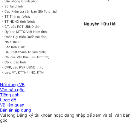
- Văn phòng Chính phủ;
- Bộ Tài chính;
- Cục Kiểm tra văn bản (Bộ Tư pháp);
- TT Tỉnh ủy (b/c):
- TT HĐND tỉnh (b/c);
Nguyễn Hữu Hải
- CT, các PCT UBND tỉnh;
- Ủy ban MTTQ Việt Nam tỉnh;
- Đoàn Đại biểu Quốc hội tỉnh;
- Như Điều 3;
- Báo Kon Tum:
- Đài Phát thanh Truyền hình;
- Chi cục Văn thư- Lưu trữ tỉnh;
- Công báo tỉnh;
- CVP, các PVP UBND tỉnh;
- Lưu: VT, KTTH4, NC, KTN
Nội dung VB
Văn bản gốc
Tiếng anh
Lược đồ
VB liên quan
Bản án áp dụng
Vui lòng
Đăng ký
tài khoản hoặc
đăng nhập
để xem và tải văn bản
gốc.