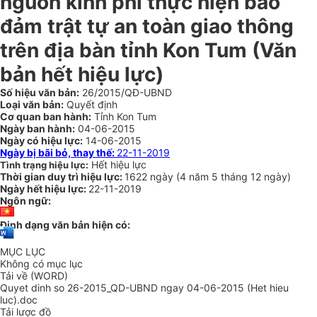
nguồn kinh phí thực hiện bảo
đảm trật tự an toàn giao thông
trên địa bàn tỉnh Kon Tum
(Văn
bản hết hiệu lực)
Số hiệu văn bản:
26/2015/QĐ-UBND
Loại văn bản:
Quyết định
Cơ quan ban hành:
Tỉnh Kon Tum
Ngày ban hành:
04-06-2015
Ngày có hiệu lực:
14-06-2015
Ngày bị bãi bỏ, thay thế:
22-11-2019
Hết hiệu lực
Tình trạng hiệu lực:
Thời gian duy trì hiệu lực:
1622 ngày
(
4 năm
5 tháng
12 ngày
)
Ngày hết hiệu lực:
22-11-2019
Ngôn ngữ:
Định dạng văn bản hiện có:
MỤC LỤC
Không có mục lục
Tải về (WORD)
Quyet dinh so 26-2015_QD-UBND ngay 04-06-2015 (Het hieu
luc).doc
Tải lược đồ