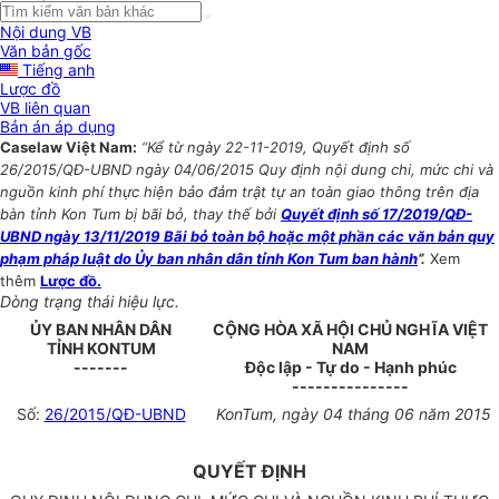
Nội dung VB
Văn bản gốc
Tiếng anh
Lược đồ
VB liên quan
Bản án áp dụng
Caselaw Việt Nam:
“Kể từ ngày 22-11-2019, Quyết định số
26/2015/QĐ-UBND ngày 04/06/2015 Quy định nội dung chi, mức chi và
nguồn kinh phí thực hiện bảo đảm trật tự an toàn giao thông trên địa
bàn tỉnh Kon Tum bị bãi bỏ, thay thế bởi
Quyết định số 17/2019/QĐ-
UBND ngày 13/11/2019 Bãi bỏ toàn bộ hoặc một phần các văn bản quy
phạm pháp luật do Ủy ban nhân dân tỉnh Kon Tum ban hành
”.
Xem
thêm
Lược đồ.
Dòng trạng thái hiệu lực.
ỦY BAN NHÂN DÂN
CỘNG HÒA XÃ HỘI CHỦ NGHĨA VIỆT
TỈNH KONTUM
NAM
-------
Độc lập - Tự do - Hạnh phúc
---------------
Số:
26/2015/QĐ-UBND
KonTum, ngày 04 tháng 06 năm 2015
QUYẾT ĐỊNH