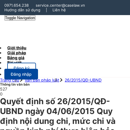
0971.654.238
service.center@caselaw.vn
Hướng dẫn sử dụng
|
Liên hệ
Toggle Navigation
Giới thiệu
Giải pháp
Bảng giá
Bài viết
Đăng ký
Đăng nhập
Trang chủ
Văn bản pháp luật
26/2015/QĐ-UBND
Thông tin văn bản
527
0
Quyết định số 26/2015/QĐ-
UBND ngày 04/06/2015 Quy
định nội dung chi, mức chi và