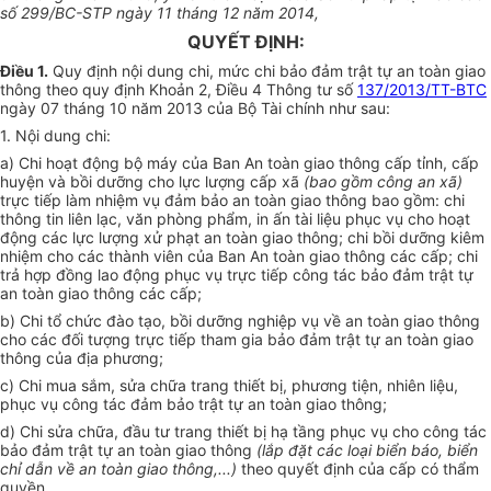
số 299/BC-STP ngày 11 tháng 12 năm 2014,
QUYẾT ĐỊNH:
Điều 1.
Quy định nội dung chi, mức chi bảo đảm trật tự an toàn giao
thông theo quy định Khoản 2, Điều 4 Thông tư số
137/2013/TT-BTC
ngày 07 tháng 10 năm 2013 của Bộ Tài chính như sau:
1. Nội dung chi:
a) Chi hoạt động bộ máy của Ban An toàn giao thông cấp tỉnh, cấp
huyện và bồi dưỡng cho lực lượng cấp xã
(bao gồm công an xã)
trực tiếp làm nhiệm vụ đảm bảo an toàn giao thông bao gồm: chi
thông tin liên lạc, văn phòng phẩm, in ấn tài liệu phục vụ cho hoạt
động các lực lượng xử phạt an toàn giao thông; chi bồi dưỡng kiêm
nhiệm cho các thành viên của Ban An toàn giao thông các cấp; chi
trả hợp đồng lao động phục vụ trực tiếp công tác bảo đảm trật tự
an toàn giao thông các cấp;
b) Chi tổ chức đào tạo, bồi dưỡng nghiệp vụ về an toàn giao thông
cho các đối tượng trực tiếp tham gia bảo đảm trật tự an toàn giao
thông của địa phương;
c) Chi mua sắm, sửa chữa trang thiết bị, phương tiện, nhiên liệu,
phục vụ công tác đảm bảo trật tự an toàn giao thông;
d) Chi sửa chữa, đầu tư trang thiết bị hạ tầng phục vụ cho công tác
bảo đảm trật tự an toàn giao thông
(lắp đặt các loại biển báo, biển
chỉ dẫn về an toàn giao thông,...)
theo quyết định của cấp có thẩm
quyền.