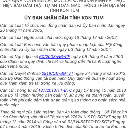
QUY ĐỊNH NỘI DUNG CHI, MỨC CHI VÀ NGUỒN KINH PHÍ THỰC
HIỆN BẢO ĐẢM TRẬT TỰ AN TOÀN GIAO THÔNG TRÊN ĐỊA BÀN
TỈNH KON TUM
ỦY BAN NHÂN DÂN TỈNH KON TUM
Căn cứ Luật Tổ chức Hội đồng nhân dân và Ủy ban nhân dân ngày
26 tháng 11 năm 2003;
Căn cứ Luật Ngân sách nhà nước ngày 16 tháng 12 năm 2002;
Căn cứ Luật Ban hành văn bản quy phạm pháp luật của Hội đồng
nhân dân và Ủy ban nhân dân ngày 03 tháng 12 năm 2004;
Căn cứ Nghị định số
60/2003/NĐ-CP
ngày 06 tháng 6 năm 2003
của Chính phủ quy định chi tiết và hướng dẫn thi hành Luật ngân
sách Nhà nước;
Căn cứ Quyết định số
2919/QĐ-BGTVT
ngày 24 tháng 9 năm 2013
của Bộ Giao thông vận tải ban hành Quy định về quản lý hoạt động
của Trạm kiểm tra tải trọng xe lưu động;
Căn cứ Thông tư số
137/2013/TT-BTC
ngày 07 tháng 10 năm 2013
của Bộ Tài chính hướng dẫn quản lý, sử dụng và thanh toán, quyết
toán kinh phí bảo đảm trật tự an toàn giao thông do ngân sách nhà
nước cấp;
Theo đề nghị của Liên ngành: Ban An toàn giao thông - Sở Tài chính
- Sở Giao thông vận tải tại Tờ trình số 2762/LN:STC-SGTVT ngày 18
tháng 12 năm 2014 và Công văn số 32/LN:BATGT-TC-SGTVT ngày
07 tháng 4 năm 2015; ý kiến thẩm định của Sở Tư pháp tại Báo cáo