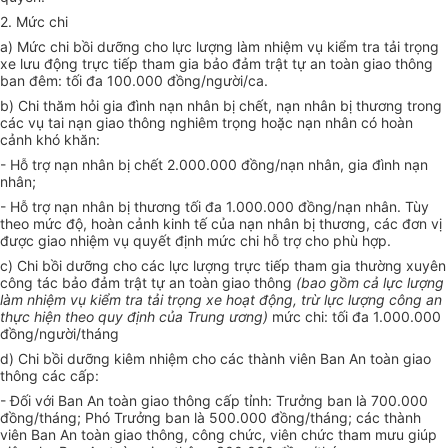
2. Mức chi
a) Mức chi bồi dưỡng cho lực lượng làm nhiệm vụ kiểm tra tải trọng
xe lưu động trực tiếp tham gia bảo đảm trật tự an toàn giao thông
ban đêm: tối đa 100.000 đồng/người/ca.
b) Chi thăm hỏi gia đình nạn nhân bị chết, nạn nhân bị thương trong
các vụ tai nạn giao thông nghiêm trọng hoặc nạn nhân có hoàn
cảnh khó khăn:
- Hỗ trợ nạn nhân bị chết 2.000.000 đồng/nạn nhân, gia đình nạn
nhân;
- Hỗ trợ nạn nhân bị thương tối đa 1.000.000 đồng/nạn nhân. Tùy
theo mức độ, hoàn cảnh kinh tế của nạn nhân bị thương, các đơn vị
được giao nhiệm vụ quyết định mức chi hỗ trợ cho phù hợp.
c) Chi bồi dưỡng cho các lực lượng trực tiếp tham gia thường xuyên
công tác bảo đảm trật tự an toàn giao thông
(bao gồm cả lực lượng
làm nhiệm vụ kiểm tra tải trọng xe hoạt động, trừ lực lượng công an
thực hiện theo quy định của Trung ương)
mức chi: tối đa 1.000.000
đồng/người/tháng
d) Chi bồi dưỡng kiêm nhiệm cho các thành viên Ban An toàn giao
thông các cấp:
- Đối với Ban An toàn giao thông cấp tỉnh: Trưởng ban là 700.000
đồng/tháng; Phó Trưởng ban là 500.000 đồng/tháng; các thành
viên Ban An toàn giao thông, công chức, viên chức tham mưu giúp