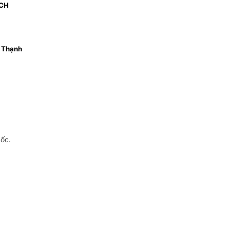
CH
 Thạnh
gốc.