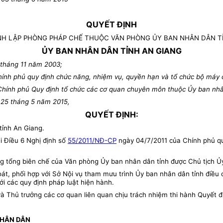
QUYẾT ĐỊNH
NH LẬP PHÒNG PHÁP CHẾ THUỘC VĂN PHÒNG ỦY BAN NHÂN DÂN T
ỦY BAN NHÂN DÂN TỈNH AN GIANG
 tháng 11 năm 2003;
ính phủ quy định chức năng, nhiệm vụ, quyền hạn và tổ chức bộ máy 
ính phủ Quy định tổ chức các cơ quan chuyên môn thuộc Ủy ban nhân
 25 tháng 5 năm 2015,
QUYẾT ĐỊNH:
ỉnh An Giang.
i Điều 6 Nghị định số
55/2011/NĐ-CP
ngày 04/7/2011 của Chính phủ qu
ng tổng biên chế của Văn phòng Ủy ban nhân dân tỉnh được Chủ tịch Ủ
t, phối hợp với Sở Nội vụ tham mưu trình Ủy ban nhân dân tỉnh điều 
i các quy định pháp luật hiện hành.
Thủ trưởng các cơ quan liên quan chịu trách nhiệm thi hành Quyết đị
NHÂN DÂN