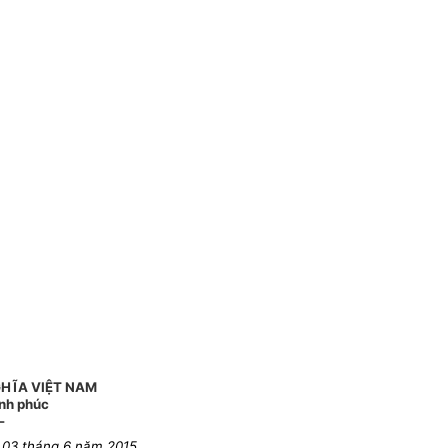
HĨA VIỆT NAM
ạnh phúc
-
 03 tháng 6 năm 2015