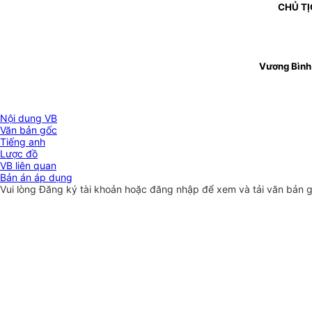
CHỦ TỊ
Vương Bình
Nội dung VB
Văn bản gốc
Tiếng anh
Lược đồ
VB liên quan
Bản án áp dụng
Vui lòng
Đăng ký
tài khoản hoặc
đăng nhập
để xem và tải văn bản 