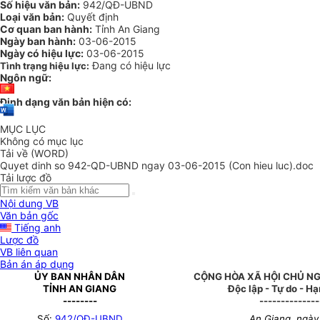
Số hiệu văn bản:
942/QĐ-UBND
Loại văn bản:
Quyết định
Cơ quan ban hành:
Tỉnh An Giang
Ngày ban hành:
03-06-2015
Ngày có hiệu lực:
03-06-2015
Đang có hiệu lực
Tình trạng hiệu lực:
Ngôn ngữ:
Định dạng văn bản hiện có:
MỤC LỤC
Không có mục lục
Tải về (WORD)
Quyet dinh so 942-QD-UBND ngay 03-06-2015 (Con hieu luc).doc
Tải lược đồ
Nội dung VB
Văn bản gốc
Tiếng anh
Lược đồ
VB liên quan
Bản án áp dụng
ỦY BAN NHÂN DÂN
CỘNG HÒA XÃ HỘI CHỦ NG
TỈNH AN GIANG
Độc lập - Tự do - H
--------
--------------
Số:
942/QĐ-UBND
An Giang, ngày