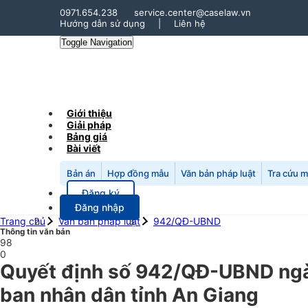
0971.654.238
service.center@caselaw.vn
Hướng dẫn sử dụng
|
Liên hệ
Toggle Navigation
Giới thiệu
Giải pháp
Bảng giá
Bài viết
Bản án
Hợp đồng mẫu
Văn bản pháp luật
Tra cứu 
Đăng ký
Đăng nhập
Trang chủ
Văn bản pháp luật
942/QĐ-UBND
Thông tin văn bản
98
0
Quyết định số 942/QĐ-UBND ngà
ban nhân dân tỉnh An Giang