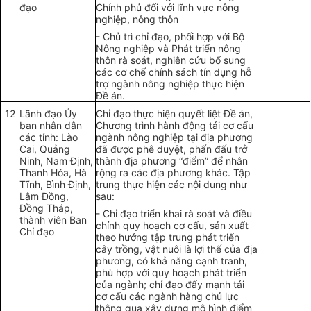
đạo
Chính phủ đối với lĩnh vực nông
nghiệp, nông thôn
- Chủ trì chỉ đạo, phối hợp với Bộ
Nông nghiệp và Phát triển nông
thôn rà soát, nghiên cứu bổ sung
các cơ chế chính sách tín dụng hỗ
trợ ngành nông nghiệp thực hiện
Đề án.
12
Lãnh đạo Ủy
Chỉ đạo thực hiện quyết liệt Đề án,
ban nhân dân
Chương trình hành động tái cơ cấu
các tỉnh: Lào
ngành nông nghiệp tại địa phương
Cai, Quảng
đã được phê duyệt, phấn đấu trở
Ninh, Nam Định,
thành địa phương “điểm” để nhân
Thanh Hóa, Hà
rộng ra các địa phương khác. Tập
Tĩnh, Bình Định,
trung thực hiện các nội dung như
Lâm Đồng,
sau:
Đồng Tháp,
- Chỉ đạo triển khai rà soát và điều
thành viên Ban
chỉnh quy hoạch cơ cấu, sản xuất
Chỉ đạo
theo hướng tập trung phát triển
cây trồng, vật nuôi là lợi thế của địa
phương, có khả năng cạnh tranh,
phù hợp với quy hoạch phát triển
của ngành; chỉ đạo đẩy mạnh tái
cơ cấu các ngành hàng chủ lực
thông qua xây dựng mô hình điểm