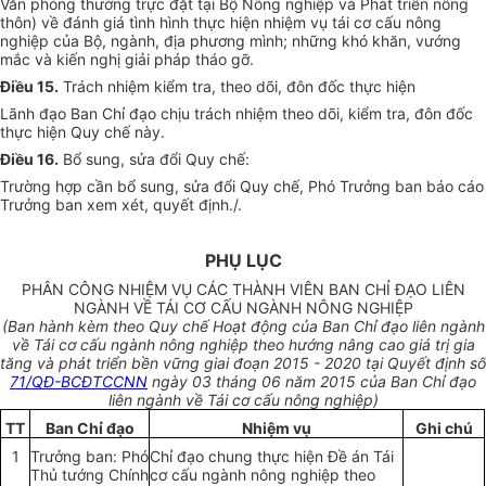
Văn phòng thường trực đặt tại Bộ Nông nghiệp và
Phát triển
nông
thôn)
về
đánh giá tình hình thực hiện nhiệm vụ tái cơ cấu nông
nghiệp của Bộ, ngành, địa phương mình; những khó khăn, vướng
mắc và kiến nghị giải pháp tháo gỡ.
Điều 15.
Trách nhiệm kiểm tra, theo dõi, đôn đốc thực hiện
Lãnh đạo Ban Chỉ đạo chịu trách nhiệm theo dõi, kiểm tra, đôn đốc
thực hiện Quy chế này.
Điều 16.
Bổ sung, sửa đổi Quy chế:
Trường hợp
cần bổ sung, sửa đổi Quy chế, Phó Trưởng ban báo cáo
Trưởng ban xem xét, quyết định./.
PHỤ LỤC
PHÂN CÔNG NHIỆM VỤ CÁC THÀNH VIÊN BAN CHỈ ĐẠO LIÊN
NGÀNH VỀ TÁI CƠ CẤU NGÀNH NÔNG NGHIỆP
(Ban hành kèm theo Quy chế Hoạt động của Ban Chỉ đạo liên ngành
về Tái cơ cấu ngành nông nghiệp theo hướng nâng cao giá trị gia
tăng và phát triển bền vững giai đoạn 2015 - 2020 tại Quyết định số
71/QĐ-BCĐTCCNN
ngày 03 tháng 06 năm 2015 của Ban Chỉ đạo
liên ngành về Tái cơ cấu nông nghiệp)
TT
Ban Chỉ đạo
Nhiệm vụ
Ghi chú
1
Trưởng ban: Phó
Chỉ đạo chung thực hiện
Đề án
Tái
Thủ tướng Chính
cơ cấu ngành nông nghiệp theo