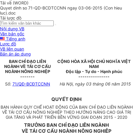
Tải về (WORD)
Quyet dinh so 71-QD-BCDTCCNN ngay 03-06-2015 (Con hieu
luc).doc
Tải lược đồ
Nội dung VB
Văn bản gốc
Tiếng anh
Lược đồ
VB liên quan
Bản án áp dụng
BAN CHỈ ĐẠO LIÊN
CỘNG HÒA XÃ HỘI CHỦ NGHĨA VIỆT
NGÀNH VỀ TÁI CƠ CẤU
NAM
NGÀNH NÔNG NGHIỆP
Độc lập - Tự do - Hạnh phúc
-------
---------------
Số:
71/QĐ-BCĐTCCNN
Hà Nội, ngày 03 tháng 06 năm 2015
QUYẾT ĐỊNH
BAN HÀNH QUY CHẾ HOẠT ĐỘNG CỦA BAN CHỈ ĐẠO LIÊN NGÀNH
VỀ TÁI CƠ CẤU NÔNG NGHIỆP THEO HƯỚNG NÂNG CAO GIÁ TRỊ
GIA TĂNG VÀ PHÁT TRIỂN BỀN VỮNG GIAI ĐOẠN 2015 - 2020
TRƯỞNG BAN CHỈ ĐẠO LIÊN NGÀNH
VỀ TÁI CƠ CẤU NGÀNH NÔNG NGHIỆP