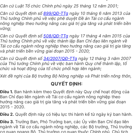
Căn cứ Luật Tổ chức Chính phủ ngày 25 tháng 12 năm 2001;
Căn cứ
Quyết định số
899/QĐ-TTg
ngày 10 tháng 6 năm 2013 của
Thủ tướng Chính phủ về việc phê duyệt Đề án Tái
cơ cấu
ngành
nông nghiệp theo hướng nâng cao giá trị gia tăng và phát triển bền
vững;
Căn cứ Quyết định số
508/QĐ-TTg
ngày 17 tháng 4 năm 2015 của
Thủ tướng Chính phủ về việc thành lập Ban Chỉ đạo liên ngành về
Tái cơ cấu ngành nông nghiệp theo hướng nâng cao giá trị gia tăng
và phát triển bền vững giai đoạn 2015 - 2020;
Căn cứ
Quyết
định số
34/2007/QĐ-TTg
ngày 12 tháng 3 năm 2007
của Thủ tướng Chính phủ về việc ban hành Quy chế thành lập, tổ
chức và hoạt động của tổ chức phối hợp liên ngành;
Xét đề nghị của Bộ trưởng Bộ Nông nghiệp và Phát triển nông thôn,
QUYẾT ĐỊNH:
Điều 1.
Ban hành kèm theo Quyết định này Quy chế hoạt động của
Ban Chỉ đạo liên ngành về Tái cơ cấu ngành nông nghiệp theo
hướng nâng cao giá trị gia tăng và phát triển bền vững giai đoạn
2015 - 2020.
Điều 2.
Quyết định này có hiệu lực thi hành kể từ ngày ký ban hành.
Điều 3.
Trưởng Ban, Phó Trưởng ban, các Ủy viên Ban Chỉ đạo liên
ngành
về
Tái
cơ cấu
ngành nông nghiệp, các Bộ trưởng, Thủ trưởng
cơ quan ngang Bộ, Thủ trưởng cơ quan thuộc Chính phủ, Chủ tịch