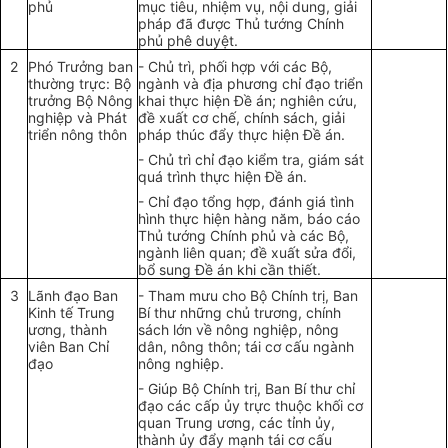
phủ
mục tiêu, nhiệm vụ, nội dung, giải
pháp đã được Thủ tướng Chính
phủ phê duyệt.
2
Phó Trưởng ban
- Chủ trì, phối hợp với các Bộ,
thường trực: Bộ
ngành và địa phương chỉ đạo triển
trưởng Bộ Nông
khai thực hiện
Đề án
; nghiên cứu,
nghiệp và Phát
đề xuất cơ chế, chính sách, giải
triển nông thôn
pháp thúc đẩy thực hiện
Đề án
.
- Chủ trì chỉ đạo kiểm tra, giám sát
quá trình thực hiện
Đề án
.
- Chỉ đạo tổng hợp, đánh giá tình
hình thực hiện hàng năm, báo cáo
Thủ tướng Chính phủ và các Bộ,
ngành liên quan; đề xuất sửa đổi,
bổ sung Đề án khi cần thiết.
3
Lãnh đạo Ban
- Tham mưu cho Bộ Chính trị, Ban
Kinh tế Trung
Bí thư những chủ trương, chính
ương, thành
sách lớn về nông nghiệp, nông
viên Ban
Chỉ
dân, nông thôn; tái cơ cấu ngành
đạo
nông nghiệp.
- Giúp Bộ Chính trị, Ban Bí thư chỉ
đạo các cấp ủy trực thuộc khối cơ
quan Trung ương, các tỉnh ủy,
thành ủy đẩy mạnh tái cơ cấu