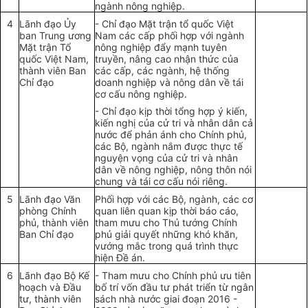
ngành nông nghiệp.
4
Lãnh đạo Ủy
- Chỉ đạo Mặt trận tổ quốc Việt
ban Trung ương
Nam các cấp phối hợp với ngành
Mặt trận Tổ
nông nghiệp đẩy mạnh tuyên
quốc Việt Nam,
truyền, nâng cao nhận thức của
thành viên Ban
các cấp, các ngành, hệ thống
Chỉ đạo
doanh nghiệp và nông dân về tái
cơ cấu nông nghiệp.
- Chỉ đạo kịp thời tổng hợp ý kiến,
kiến nghị của cử tri và nhân dân cả
nước để phản ánh cho Chính phủ,
các Bộ, ngành nắm được thực tế
nguyện vọng của cử tri và nhân
dân về nông nghiệp, nông thôn nói
chung và tái cơ cấu nói riêng.
5
Lãnh đạo Văn
Phối hợp với các Bộ, ngành, các cơ
phòng Chính
quan liên quan kịp thời báo cáo,
phủ, thành viên
tham mưu cho Thủ tướng Chính
Ban Chỉ đạo
phủ giải quyết những khó khăn,
vướng mắc trong quá trình thực
hiện Đề án.
6
Lãnh đạo Bộ Kế
- Tham mưu cho Chính phủ ưu tiên
hoạch và Đầu
bố trí vốn đầu tư phát triển từ ngân
tư, thành viên
sách nhà nước giai đoạn 2016 -