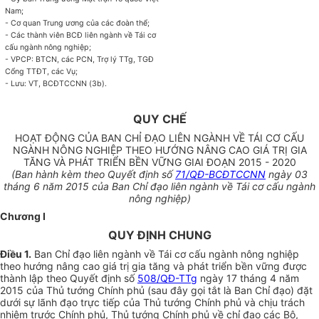
Nam;
- Cơ quan Trung
ươ
ng của các đoàn thể;
- Các thành viên BCĐ liên ngành về Tái cơ
cấu ngành nông nghiệp;
- VPCP: BTCN, các PCN, Trợ lý TTg, TGĐ
Cổng TTĐT, các Vụ;
- Lưu: VT, BCĐTCCNN (3b).
QUY CHẾ
HOẠT ĐỘNG CỦA BAN CHỈ ĐẠO LIÊN NGÀNH VỀ TÁI CƠ CẤU
NGÀNH NÔNG NGHIỆP THEO HƯỚNG NÂNG CAO GIÁ TRỊ GIA
TĂNG VÀ PHÁT TRIỂN BỀN VỮNG GIAI ĐOẠN 2015 - 2020
(Ban hành kèm theo
Quyết định số
71/QĐ-BCĐTCCNN
ngày 03
tháng 6 năm 2015 của Ban Chỉ đạo liên ngành
về
Tái
cơ cấu
ngành
nông nghiệp)
Chương I
QUY ĐỊNH CHUNG
Điều 1.
Ban Chỉ đạo liên ngành về Tái cơ cấu ngành nông nghiệp
theo hướng nâng cao giá trị gia tăng và phát triển bền vững được
thành lập theo Quyết định số
508/QĐ-TTg
ngày 17 tháng 4 năm
2015 của Thủ tướng Chính phủ (sau đây gọi tắt
là
Ban Chỉ đạo) đặt
dưới sự lãnh đạo trực tiếp của Thủ tướng Chính phủ và chịu trách
nhiệm trước Chính phủ, Thủ tướng
Chính phủ
về chỉ đạo các Bộ,