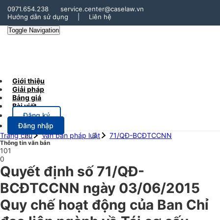
0971.654.238
service.center@caselaw.vn
Hướng dẫn sử dụng
|
Liên hệ
Toggle Navigation
Giới thiệu
Giải pháp
Bảng giá
Bài viết
Đăng ký
Đăng nhập
Trang chủ
Văn bản pháp luật
71/QĐ-BCĐTCCNN
Thông tin văn bản
101
0
Quyết định số 71/QĐ-
BCĐTCCNN ngày 03/06/2015
Quy chế hoạt động của Ban Chỉ