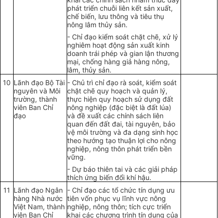
phát triển chuỗi liên kết sản xuất,
chế biến, lưu thông và tiêu thụ
nông lâm thủy sản.
- Chỉ đạo kiểm soát chặt chẽ, xử lý
nghiêm hoạt động sản xuất kinh
doanh trái phép và gian lận thương
mại, chống hàng giả hàng nông,
lâm, thủy sản.
10
Lãnh đạo Bộ Tài
- Chủ trì chỉ đạo rà soát, kiểm soát
nguyên và Môi
chặt chẽ quy hoạch và quản lý,
trường, thành
thực hiện quy hoạch sử dụng đất
viên Ban Chỉ
nông nghiệp (đặc biệt là đất lúa)
đạo
và đề xuất các chính sách liên
quan đến đất đai, tài nguyên, bảo
vệ môi trường và đa dạng sinh học
theo hướng tạo thuận lợi cho nông
nghiệp, nông thôn phát triển bền
vững.
- Dự báo thiên tai và các giải pháp
thích ứng biến đổi khí hậu.
11
Lãnh đạo Ngân
- Chỉ đạo các tổ chức tín dụng ưu
hàng Nhà nước
tiên vốn phục vụ lĩnh vực nông
Việt Nam, thành
nghiệp, nông thôn; tích cực triển
viên Ban Chỉ
khai các chương trình tín dụng của