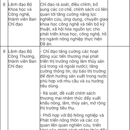
8
Lãnh đạo Bộ
Chỉ đạo rà soát, điều chỉnh, bổ
Khoa học và
sung các cơ chế, chính sách có liên
Công nghệ,
quan tới tăng cường năng lực
thành viên Ban
nghiên cứu, ứng dụng, chuyển giao
Chỉ đạo
khoa học công nghệ và tiến bộ kỹ
thuật, xã hội hóa nguồn lực cho
phát triển khoa học, công nghệ, hỗ
trợ ngành nông nghiệp thực hiện
Đề án.
9
Lãnh đạo Bộ
- Chỉ đạo tăng cường các hoạt
Công Thương,
động xúc tiến thương mại phát
thành viên Ban
triển thị trường nông lâm thủy sản
Chỉ đạo
(cả trong và ngoài nước); tăng
cường thông tin, dự báo thị trường
để định hướng sản xuất trong nước
phù hợp với nhu cầu và xu hướng
tiêu dùng.
- Rà soát, đề xuất chính sách
thương mại nhằm thúc đẩy xuất
khẩu nông, lâm, thủy sản, mở rộng
thị trường tiêu thụ.
- Phối hợp với Bộ Nông nghiệp và
Phát triển nông thôn và các cơ
quan liên quan nghiên cứu, triển
khai các chính sách nhằm thúc đẩy