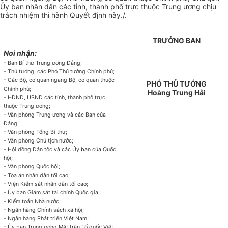
Ủy ban
nhân dân các tỉnh, thành phố trực thuộc Trung ương chịu
trách nhiệm thi hành Quyết định này./.
TRƯỞNG BAN
Nơi nhận:
- Ban Bí thư Trung ương Đảng;
- Thủ tướng, các Phó Thủ tướng
Chính phủ
;
- Các Bộ, cơ quan ngang Bộ, cơ quan thuộc
PHÓ THỦ TƯỚNG
Chính phủ;
Hoàng Trung Hải
- HĐND, UBND các tỉnh, thành phố trực
thuộc Trung ương;
- Văn phòng Trung ương và các Ban của
Đảng;
- Văn phòng Tổng Bí thư;
- Văn phòng Chủ tịch nước;
- Hội đồng Dân tộc và các
Ủy ban
của Quốc
hội;
- Văn phòng Quốc hội;
- Tòa án nhân dân tối cao;
- Viện Kiểm sát nhân dân tối cao;
- Ủy ban
Giám sát tài chính Quốc gia;
- Kiểm toán Nhà nước;
- Ngân hàng Chính sách xã hội;
- Ngân hàng Phát triển Việt Nam;
- Ủy ban
Trung ương Mặt trận Tổ quốc Việt