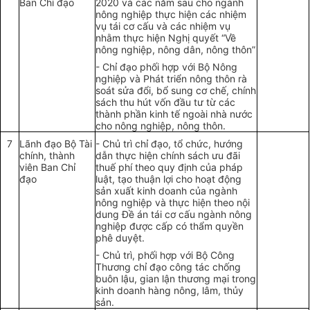
Ban Chỉ đạo
2020 và các năm sau cho ngành
nông nghiệp thực hiện các nhiệm
vụ tái cơ cấu và các nhiệm vụ
nhằm thực hiện Nghị quyết “Về
nông nghiệp, nông dân, nông thôn”
- Chỉ đạo phối hợp với Bộ Nông
nghiệp và Phát triển nông thôn rà
soát sửa đổi, bổ sung cơ chế, chính
sách thu hút vốn đầu tư từ các
thành phần kinh tế ngoài nhà nước
cho nông nghiệp, nông thôn.
7
Lãnh đạo Bộ Tài
- Chủ trì chỉ đạo, tổ chức, hướng
chính, thành
dẫn thực hiện chính sách ưu đãi
viên Ban Chỉ
thuế phí theo quy định của pháp
đạo
luật, tạo thuận lợi cho hoạt động
sản xuất kinh doanh của ngành
nông nghiệp và thực hiện theo nội
dung Đề án tái cơ cấu ngành nông
nghiệp được cấp có thẩm quyền
phê duyệt.
- Chủ trì, phối hợp với Bộ Công
Thương chỉ đạo công tác chống
buôn lậu, gian lận thương mại trong
kinh doanh hàng nông, lâm, thủy
sản.