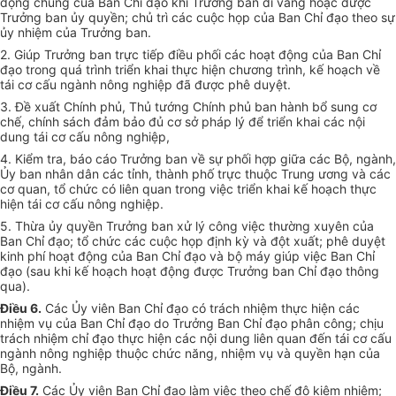
động chung của Ban Chỉ đạo khi Trưởng ban đi vắng hoặc được
Trưởng ban
ủy quyền
; chủ trì các cuộc họp của Ban Chỉ đạo theo sự
ủy nhiệm của Trưởng ban.
2. Giúp Trưởng ban trực tiếp điều phối
các
hoạt động của Ban Chỉ
đạo trong quá trình triển khai thực hiện chương trình, kế hoạch về
tái cơ cấu ngành nông nghiệp đã được phê duyệt.
3. Đề xuất Chính phủ, Thủ tướng Chính phủ ban hành bổ sung cơ
chế, chính sách đảm bảo đủ cơ sở pháp lý để triển khai các nội
dung tái cơ cấu nông nghiệp,
4. Kiểm tra, báo cáo Trưởng ban về sự phối hợp giữa các Bộ, ngành,
Ủy ban
nhân dân các tỉnh, thành phố trực thuộc Trung ương và các
cơ quan, tổ chức có liên quan trong việc triển khai kế hoạch thực
hiện tái cơ cấu nông nghiệp.
5. Th
ừa ủy quyền Trưởng ban xử lý công việc thường xuyên của
Ban Chỉ đạo;
tổ chức
các cuộc họp định kỳ và đột xuất; phê duyệt
kinh phí hoạt động của Ban Chỉ đạo và bộ máy giúp việc Ban Chỉ
đạo (sau khi kế hoạch hoạt động được Trưởng ban Chỉ đạo thông
qua).
Điều 6.
Các Ủy viên Ban Chỉ đạo có trách nhiệm thực hiện các
nhiệm vụ của Ban Chỉ đạo do Trưởng Ban Chỉ đạo phân công; chịu
trách nhiệm chỉ đạo thực hiện các nội dung liên quan đến tái
cơ cấu
ngành nông nghiệp thuộc chức năng, nhiệm vụ và quyền hạn của
Bộ, ngành.
Điều 7.
Các Ủy viên Ban Chỉ đạo làm việc theo chế độ kiêm nhiệm;