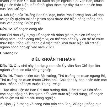
thành viên Ban Chỉ đạo có trách nhiệm nghiên cứu văn bản, chuẩn
bị
ý kiến
thảo luận, bố trí thời gian tham dự đầy đủ các phiên họp
của Ban Chỉ đạo.
4. Kết
luận của Trưởng Ban Chỉ đạo, hoặc Phó Trưởng Ban Chỉ đạo
(được ủy quyền tại các phiên họp) được thể hiện bằng thông báo
của Văn phòng Chính phủ.
Điều 12.
Kế hoạch
công tác
Ban Chỉ đạo xây dựng kế hoạch và đánh giá thực hiện kế hoạch
hàng năm; phân công nhiệm vụ cụ thể cho các Ủy viên để tổ chức
thực hiện; tổng kết, đánh giá việc triển khai thực hiện Tái cơ cấu
ngành nông nghiệp vào năm 2020.
Chương IV
ĐIỀU KHOẢN THI HÀNH
Điều 13.
Quy chế này áp dụng cho các Ủy viên Ban Chỉ đạo liên
ngành về tái
cơ cấu
nông nghiệp.
Điều 14.
Trách nhiệm của Bộ trưởng, Thủ trưởng cơ quan ngang Bộ,
Thủ trưởng cơ quan thuộc Chính phủ, Chủ tịch
Ủy ban
nhân dân các
tỉnh, thành phố trực thuộc Trung ương:
1. Tạo điều kiện để Ban Chỉ đạo hướng dẫn, kiểm tra và tiến hành
các hoạt động có liên quan đến việc thực hiện nội dung, kế hoạch
và nhiệm vụ tái cơ cấu nông nghiệp.
2. Định kỳ 6 tháng và hàng năm báo cáo Ban Chỉ đạo (thông qua