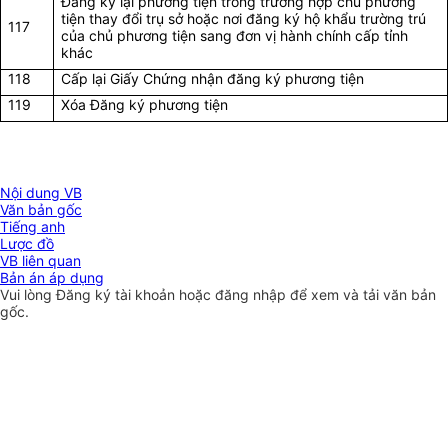
Đăng ký lại phương tiện trong trường hợp chủ phương
tiện thay đổi trụ sở hoặc nơi đăng ký hộ khẩu trường trú
117
của chủ phương tiện sang đơn vị hành chính cấp tỉnh
khác
118
Cấp lại Giấy Chứng nhận đăng ký
phương tiện
119
Xóa Đăng ký phương tiện
Nội dung VB
Văn bản gốc
Tiếng anh
Lược đồ
VB liên quan
Bản án áp dụng
Vui lòng
Đăng ký
tài khoản hoặc
đăng nhập
để xem và tải văn bản
gốc.