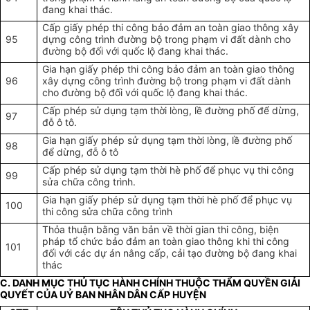
đang khai thác.
Cấp giấy phép thi công bảo đảm an toàn giao thông xây
95
dựng công trình đường bộ trong phạm vi đất dành cho
đường bộ đối với quốc lộ đang khai thác.
Gia hạn
giấy phép thi công bảo đảm an toàn giao thông
96
xây dựng công trình đường bộ trong phạm vi đất dành
cho đường bộ đối với quốc lộ đang khai thác
.
Cấp phép sử dụng tạm thời lòng, lề đường phố để dừng,
97
đỗ ô tô.
Gia hạn giấy phép sử dụng tạm thời lòng, lề đường phố
98
để dừng, đỗ ô tô
Cấp phép sử dụng tạm thời hè phố để phục vụ thi công
99
sửa chữa công trình.
Gia hạn giấy phép sử dụng tạm thời hè phố để phục vụ
100
thi công sửa chữa công trình
Thỏa thuận bằng văn bản về thời gian thi công, biện
pháp tổ chức bảo đảm an toàn giao thông khi thi công
101
đối với các dự án nâng cấp, cải tạo đường bộ đang khai
thác
C. DANH MỤC THỦ TỤC HÀNH CHÍNH THUỘC THẨM QUYỀN GIẢI
QUYẾT CỦA UỶ BAN NHÂN DÂN CẤP HUYỆN