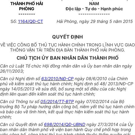
THÀNH PHỐ HẢI
NAM
PHÒNG
Độc lập - Tự do - Hạnh phúc
--------
---------------
Số:
1164/QĐ-CT
Hải Phòng, ngày 29 tháng 5 năm 2015
QUYẾT ĐỊNH
VỀ VIỆC CÔNG BỐ THỦ TỤC HÀNH CHÍNH TRONG LĨNH VỰC GIAO
THÔNG VẬN TẢI TRÊN ĐỊA BÀN THÀNH PHỐ HẢI PHÒNG.
CHỦ TỊCH ỦY BAN NHÂN DÂN THÀNH PHỐ
Căn cứ Luật Tổ chức Hội đồng nhân dân và Ủy ban nhân dân ngày
26/11/2003;
Căn cứ Nghị định số
63/2010/NĐ-CP
ngày 08/6/2010 của Chính
phủ về kiểm soát thủ tục hành chính; Nghị định số 48/ 2013/NĐ-CP
ngày 14/05/2013 về sửa đổi, bổ sung một số điều của các Nghị
định liên quan đến kiểm soát thủ tục hành chính;
Căn cứ Thông tư số
05/2014/TT-BTP
ngày 07/02/2014 của Bộ
trưởng Bộ Tư pháp hướng dẫn công bố, niêm yết thủ tục hành chính
và báo cáo về tình hình, kết quả thực hiện kiểm soát thủ tục hành
chính;
Căn cứ Quyết định số
698/2014/QĐ-UBND
ngày 27/3/2014 của Ủy
ban nhân dân thành phố về viện ban hành Quy chế phối hợp trong
việc công bố, công khai thủ tục hành chính thuộc thẩm quyền giải