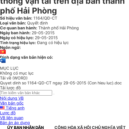
thông vận tải trên địa bàn thành
phố Hải Phòng
Số hiệu văn bản:
1164/QĐ-CT
Loại văn bản:
Quyết định
Cơ quan ban hành:
Thành phố Hải Phòng
Ngày ban hành:
29-05-2015
Ngày có hiệu lực:
29-05-2015
Đang có hiệu lực
Tình trạng hiệu lực:
Ngôn ngữ:
Định dạng văn bản hiện có:
MỤC LỤC
Không có mục lục
Tải về (WORD)
Quyet dinh so 1164-QD-CT ngay 29-05-2015 (Con hieu luc).doc
Tải lược đồ
Nội dung VB
Văn bản gốc
Tiếng anh
Lược đồ
VB liên quan
Bản án áp dụng
ỦY BAN NHÂN DÂN
CỘNG HÒA XÃ HỘI CHỦ NGHĨA VIỆT