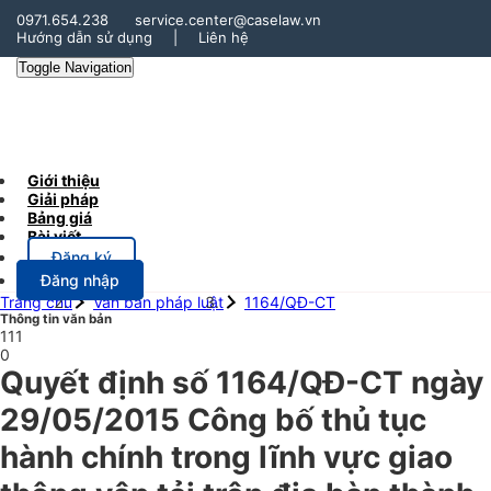
0971.654.238
service.center@caselaw.vn
Hướng dẫn sử dụng
|
Liên hệ
Toggle Navigation
Giới thiệu
Giải pháp
Bảng giá
Bài viết
Đăng ký
Đăng nhập
Trang chủ
Văn bản pháp luật
1164/QĐ-CT
Thông tin văn bản
111
0
Quyết định số 1164/QĐ-CT ngày
29/05/2015 Công bố thủ tục
hành chính trong lĩnh vực giao