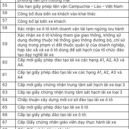
55
Gia hạn giấy phép liên vận Campuchia – Lào – Việt Nam
56
Công bố đưa bến xe khách vào khai thác
57
Công bố lại bến xe khách
58
Xác nhận xe ô tô kinh doanh vận tải tạm ngừng lưu hành
Xác nhận xe ô tô không tham gia giao thông, không sử
dụng đường thuộc hệ thống giao thông đường bộ, chỉ sử
59
dụng trong phạm vi đất thuộc quản lý của doanh nghiệp,
hợp tác xã và xe ô tô dùng để sát hạch của
tổ chức
đào
tạo dạy nghề lái xe
Cấp mới giấy phép đào tạo lái xe các hạng A1, A2, A3 và
60
A4.
Cấp lại giấy phép đào tạo lái xe các hạng A1, A2, A3 và
61
A4
62
Cấp mới giấy chứng nhận trung tâm sát hạch lái xe loại 3
63
Cấp lại giấy chứng nhận trung tâm sát hạch lái xe loại 3
64
Chấp thuận xây dựng mới cơ sở đào tạo lái xe ô tô
65
Cấp mới giấy phép đào tạo lái xe ô tô
66
Cấp lại giấy phép đào tạo lái xe ô tô:
67
Cấp Giấy chứng nhân giáo viên dạy thực hành lái xe