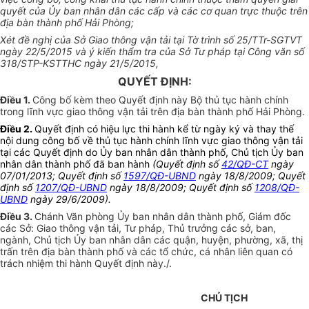
quyết của Ủy ban nhân dân các cấp và các cơ quan trực thuộc trên
địa bàn thành phố Hải Phòng;
Xét đề nghị của Sở Giao thông vận tải tại Tờ trình số 25/TTr-SGTVT
ngày 22/5/2015 và ý kiến thẩm tra của Sở Tư pháp tại Công văn số
318/STP-KSTTHC ngày 21/5/2015,
QUYẾT ĐỊNH:
Điều 1.
Công bố kèm theo Quyết định này Bộ thủ tục hành chính
trong lĩnh vực giao thông vận tải trên địa bàn thành phố Hải Phòng.
Điều 2.
Quyết định có hiệu lực thi hành kể từ ngày ký và thay thế
nội dung công bố về thủ tục hành chính lĩnh vực giao thông vận tải
tại các Quyết định do Ủy ban nhân dân thành phố, Chủ tịch Ủy ban
nhân dân thành phố đã ban hành
(Quyết định số
42/QĐ-CT
ngày
07/01/2013; Quyết định số
1597/QĐ-UBND
ngày 18/8/2009; Quyết
định số
1207/QĐ-UBND
ngày 18/8/2009; Quyết định số
1208/QĐ-
UBND
ngày 29/6/2009).
Điều 3.
Chánh Văn phòng Ủy ban nhân dân thành phố, Giám đốc
các Sở: Giao thông vận tải, Tư pháp, Thủ trưởng các sở, ban,
ngành, Chủ tịch Ủy ban nhân dân các quận, huyện, phường, xã, thị
trấn trên địa bàn thành phố và các tổ chức, cá nhân liên quan có
trách nhiệm thi hành Quyết định này./.
CHỦ TỊCH