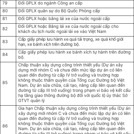
79
Đổi GPLX do ngành Công an cấp
80
Đổi GPLX quân sự do Bộ Quốc Phòng cấp
81
Đổi GPLX hoặc bằng lái xe của nước ngoài cấp
Đổi GPLX hoặc Bằng lái xe của nước ngoài cấp cho
82
khách du lịch nước ngoài lái xe vào Việt Nam
Cấp giấy phép lưu hành xe quá tải trọng, xe quá khổ giới
83
hạn, xe bánh xích trên đường bộ
.
Cấp giấy phép lưu hành xe bánh xích tự hành trên đường
84
bộ.
Chấp thuận xây dựng công trình thiết yếu (Dự án xây
dựng mới nhóm C và chưa đến mức lập dự án có liên
quan đến đường từ cấp IV trở xuống và trường hợp
không thuộc thẩm quyền của Tổng cục Đường bộ Việt
85
Nam. Dự án sửa chữa, cải tạo, nâng cấp liên quan đến
đường từ cấp III trở xuống) trong phạm vi bảo vệ kết cấu
hạ tầng giao thông đường bộ đối với quốc lộ ủy thác Sở
GTVT quản lý
Gia hạn Chấp thuận xây dựng công trình thiết yếu (Dự án
xây dựng mới nhóm C và chưa đến mức lập dự án có liên
quan đến đường từ cấp IV trở xuống và trường hợp
không thuộc thẩm quyền của Tổng cục Đường bộ Việt
86
Nam. Dự án sửa chữa, cải tạo, nâng cấp liên quan đến
đường từ cấp III trở xuống) trong phạm vi bảo vệ kết cấu