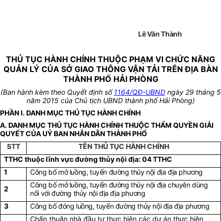
Lê Văn Thành
THỦ TỤC HÀNH CHÍNH THUỘC PHẠM VI CHỨC NĂNG
QUẢN LÝ CỦA SỞ GIAO THÔNG VẬN TẢI TRÊN ĐỊA BÀN
THÀNH PHỐ HẢI PHÒNG
(Ban hành kèm theo Quyết định số
1164/QĐ-UBND
ngày 29 tháng 5
năm 2015 của Chủ tịch UBND thành phố Hải Phòng)
PHẦN I. DANH MỤC THỦ TỤC HÀNH CHÍNH
A. DANH MỤC THỦ TỤC HÀNH CHÍNH THUỘC THẨM QUYỀN GIẢI
QUYẾT CỦA UỶ BAN NHÂN DÂN THÀNH PHỐ
STT
TÊN THỦ TỤC HÀNH CHÍNH
TTHC thuộc lĩnh vực đường thủy nội địa: 04 TTHC
1
Công bố mở luồng, tuyến đường thủy nội địa địa phương
Công bố mở luồng, tuyến đường thủy nội địa chuyên dùng
2
nối với đường thủy nội địa địa phương
3
Công bố đóng luồng, tuyến đường thủy nội địa địa phương
Chấp thuận nhà đầu tư thực hiện các dự án thực hiện