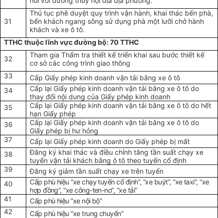
nối với đường thủy nội địa địa phương.
Thủ tục phê duyệt quy trình vận hành, khai thác bến phà,
31
bến khách ngang sông sử dụng phà một lưỡi chở hành
khách và xe ô tô.
TTHC thuộc lĩnh vực đường bộ: 70 TTHC
Tham gia Thẩm tra thiết kế triển khai sau bước thiết kế
32
cơ sở các công trình giao thông
33
Cấp Giấy phép kinh doanh vận tải bằng xe ô tô
Cấp lại Giấy phép kinh doanh vận tải bằng xe ô tô do
34
thay đổi nội dung của Giấy phép kinh doanh
Cấp lại Giấy phép kinh doanh vận tải bằng xe ô tô do hết
35
hạn Giấy phép
Cấp lại Giấy phép kinh doanh vận tải bằng xe ô tô do
36
Giấy phép bị hư hỏng
37
Cấp lại Giấy phép kinh doanh do Giấy phép bị mất
Đăng ký khai thác và điều chỉnh tăng tần suất chạy xe
38
tuyến vận tải khách bằng ô tô theo tuyến cố định
39
Đăng ký giảm tần suất chạy xe trên tuyến
Cấp phù hiệu “xe chạy tuyến cố định”, “xe buýt”, “xe taxi”, “xe
40
hợp đồng”, “xe công-ten-nơ”, “xe tải”
41
Cấp ph
ù
hiệu
“
xe nội bộ
”
42
Cấp ph
ù
hiệu
“
xe
trung chuyển”