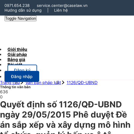
0971.654.238
service.center@caselaw.vn
Hướng dẫn sử dụng
|
Liên hệ
Toggle Navigation
Giới thiệu
Giải pháp
Bảng giá
Bài viết
Đăng ký
Đăng nhập
Trang chủ
Văn bản pháp luật
1126/QĐ-UBND
Thông tin văn bản
636
0
Quyết định số 1126/QĐ-UBND
ngày 29/05/2015 Phê duyệt Đề
án sắp xếp và xây dựng mô hình