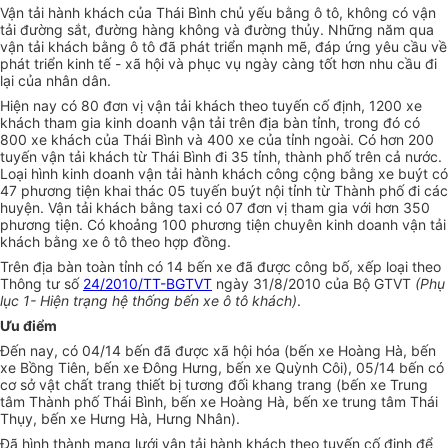
Vận tải hành khách của Thái Bình chủ yếu bằng ô tô, không có vận
tải đường sắt, đường hàng không và đường thủy. Những năm qua
vận tải khách bằng ô tô đã phát triển mạnh mẽ, đáp ứng yêu cầu về
phát triển kinh tế - xã hội và phục vụ ngày càng tốt hơn nhu cầu đi
lại của nhân dân.
Hiện nay có 80 đơn vị vận tải khách theo tuyến cố định, 1200 xe
khách tham gia kinh doanh vận tải trên địa bàn tỉnh, trong đó có
800 xe khách của Thái Bình và 400 xe của tỉnh ngoài. Có hơn 200
tuyến vận tải khách từ Thái Bình đi 35 tỉnh, thành phố trên cả nước.
Loại hình kinh doanh vận tải hành khách công cộng bằng xe buýt có
47 phương tiện khai thác 05 tuyến buýt nội tỉnh từ Thành phố đi các
huyện. Vận tải khách bằng taxi có 07 đơn vị tham gia với hơn 350
phương tiện. Có khoảng 100 phương tiện chuyên kinh doanh vận tải
khách bằng xe ô tô theo hợp đồng.
Trên địa bàn toàn tỉnh có 14 bến xe đã được công bố, xếp loại theo
Thông tư số
24/2010/TT-BGTVT
ngày 31/8/2010 của Bộ GTVT
(Phụ
lục 1- Hiện trạng hệ thống bến xe ô tô khách)
.
Ưu điểm
Đến nay, có 04/14 bến đã được xã hội hóa (bến xe Hoàng Hà, bến
xe Bồng Tiên, bến xe Đông Hưng, bến xe Quỳnh Côi), 05/14 bến có
cơ sở vật chất trang thiết bị tương đối khang trang (bến xe Trung
tâm Thành phố Thái Bình, bến xe Hoàng Hà, bến xe trung tâm Thái
Thụy, bến xe Hưng Hà, Hưng Nhân).
Đã hình thành mạng lưới vận tải hành khách theo tuyến cố định để