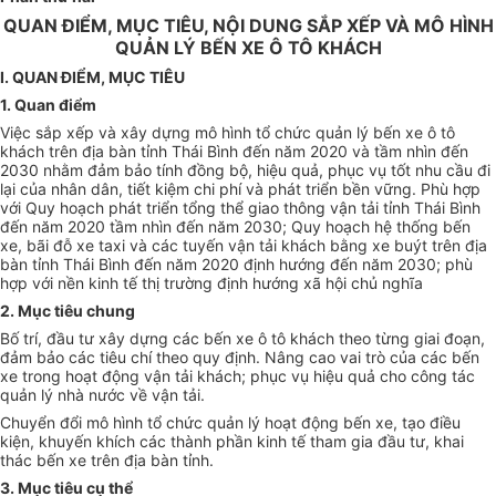
QUAN ĐIỂM, MỤC TIÊU, NỘI DUNG SẮP XẾP VÀ MÔ HÌNH
QUẢN LÝ BẾN XE Ô TÔ KHÁCH
I. QUAN ĐIỂM, MỤC TIÊU
1. Quan điểm
Việc sắp xếp và xây dựng mô hình tổ chức quản lý bến xe ô tô
khách trên địa bàn tỉnh Thái Bình đến năm 2020 và tầm nhìn đến
2030 nhằm đảm bảo tính đồng bộ, hiệu quả, phục vụ tốt nhu cầu đi
lại của nhân dân, tiết kiệm chi phí và phát triển bền vững. Phù hợp
với Quy hoạch phát triển tổng thể giao thông vận tải tỉnh Thái Bình
đến năm 2020 tầm nhìn đến năm 2030; Quy hoạch hệ thống bến
xe, bãi đỗ xe taxi và các tuyến vận tải khách bằng xe buýt trên địa
bàn tỉnh Thái Bình đến năm 2020 định hướng đến năm 2030; phù
hợp với nền kinh tế thị trường định hướng xã hội chủ nghĩa
2. Mục tiêu chung
Bố trí, đầu tư xây dựng các bến xe ô tô khách theo từng giai đoạn,
đảm bảo các tiêu chí theo quy định. Nâng cao vai trò của các bến
xe trong hoạt động vận tải khách; phục vụ hiệu quả cho công tác
quản lý nhà nước về vận tải.
Chuyển đổi mô hình tổ chức quản lý hoạt động bến xe, tạo điều
kiện, khuyến khích các thành phần kinh tế tham gia đầu tư, khai
thác bến xe trên địa bàn tỉnh.
3. Mục tiêu cụ thể