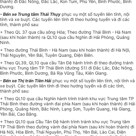
thành) đi Đắc Nông, Đắc Lắc, Kon Tum, Phú Yên, Bình Phước, Bình
Dương.
- Bến xe Trung tâm Thái Thụy
phục vụ một số tuyến liên tỉnh, nội
tỉnh và xe buýt. Các tuyến liên tỉnh đi theo hướng tuyến và đi các
tỉnh, thành phố sau:
+ Theo QL 37 qua cầu sông Hóa; Theo đường Thái Bình - Hà Nam
(sau khi hoàn thành) ra QL10 qua cầu Nghìn đi Hải Phòng, Quảng
Ninh.
+ Theo đường Thái Bình - Hà Nam (sau khi hoàn thành) đi Hà Nội,
Thái Nguyên, Yên Bái, Tuyên Quang, Điện Biên.
+ Theo QL39, QL10 qua cầu Tân Đệ hành trình đi theo đường tránh
khu vực Trung tâm TP Thái Bình (đường S1) đi Đắc Lắc, Đắc Nông,
Bình Phước, Bình Dương, Bà Rịa Vũng Tàu, Kiên Giang.
- Bến xe Thị trấn Tiền Hải
phục vụ một số tuyến liên tỉnh, nội tỉnh và
xe buýt. Các tuyến liên tỉnh đi theo hướng tuyến và đi các tỉnh,
thành phố sau:
+ Theo QL10 qua cầu Nghìn hành trình tránh khu vực Trung tâm TP
Thái Bình theo đường vành đai phía Nam (sau khi hoàn thành) đi Hải
Phòng, Quảng Ninh, Bắc Ninh, Lạng Sơn, Tuyên Quang, Hà Giang,
Yên Bái, Cao Bằng.
+ Theo QL10 qua Cầu Tân Đệ hành trình tránh khu vực Trung tâm
TP Thái Bình theo đường vành đai phía Nam (sau khi hoàn thành) đi
Hà Nội, Hòa Bình, Thái Nguyên, Phú Thọ, Yên Bái, Lào Cai, Điện