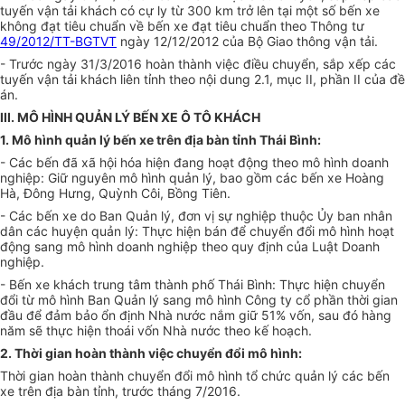
tuyến vận tải khách có cự ly từ 300 km trở lên tại một số bến xe
không đạt tiêu chuẩn về bến xe đạt tiêu chuẩn theo Thông tư
49/2012/TT-BGTVT
ngày 12/12/2012 của Bộ Giao thông vận tải.
- Trước ngày 31/3/2016 hoàn thành việc điều chuyển, sắp xếp các
tuyến vận tải khách liên tỉnh theo nội dung 2.1, mục II, phần II của đề
án.
III. MÔ HÌNH QUẢN LÝ BẾN XE Ô TÔ KHÁCH
1. Mô hình quản lý bến xe trên địa bàn tỉnh Thái Bình:
- Các bến đã xã hội hóa hiện đang hoạt động theo mô hình doanh
nghiệp: Giữ nguyên mô hình quản lý, bao gồm các bến xe Hoàng
Hà, Đông Hưng, Quỳnh Côi, Bồng Tiên.
- Các bến xe do Ban Quản lý, đơn vị sự nghiệp thuộc Ủy ban nhân
dân các huyện quản lý: Thực hiện bán để chuyển đổi mô hình hoạt
động sang mô hình doanh nghiệp theo quy định của Luật Doanh
nghiệp.
- Bến xe khách trung tâm thành phố Thái Bình: Thực hiện chuyển
đổi từ mô hình Ban Quản lý sang mô hình Công ty cổ phần thời gian
đầu để đảm bảo ổn định Nhà nước nắm giữ 51% vốn, sau đó hàng
năm sẽ thực hiện thoái vốn Nhà nước theo kế hoạch.
2. Thời gian hoàn thành việc chuyển đổi mô hình:
Thời gian hoàn thành chuyển đổi mô hình tổ chức quản lý các bến
xe trên địa bàn tỉnh, trước tháng 7/2016.