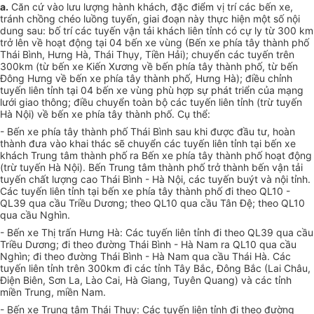
a.
Căn cứ vào lưu lượng hành khách, đặc điểm vị trí các bến xe,
tránh chồng chéo luồng tuyến, giai đoạn này thực hiện một số nội
dung sau: bố trí các tuyến vận tải khách liên tỉnh có cự ly từ 300 km
trở lên về hoạt động tại 04 bến xe vùng (Bến xe phía tây thành phố
Thái Bình, Hưng Hà, Thái Thụy, Tiền Hải); chuyển các tuyến trên
300km (từ bến xe Kiến Xương về bến phía tây thành phố, từ bến
Đông Hưng về bến xe phía tây thành phố, Hưng Hà); điều chỉnh
tuyến liên tỉnh tại 04 bến xe vùng phù hợp sự phát triển của mạng
lưới giao thông; điều chuyển toàn bộ các tuyến liên tỉnh (trừ tuyến
Hà Nội) về bến xe phía tây thành phố. Cụ thể:
- Bến xe phía tây thành phố Thái Bình sau khi được đầu tư, hoàn
thành đưa vào khai thác sẽ chuyển các tuyến liên tỉnh tại bến xe
khách Trung tâm thành phố ra Bến xe phía tây thành phố hoạt động
(trừ tuyến Hà Nội). Bến Trung tâm thành phố trở thành bến vận tải
tuyến chất lượng cao Thái Bình - Hà Nội, các tuyến buýt và nội tỉnh.
Các tuyến liên tỉnh tại bến xe phía tây thành phố đi theo QL10 -
QL39 qua cầu Triều Dương; theo QL10 qua cầu Tân Đệ; theo QL10
qua cầu Nghìn.
- Bến xe Thị trấn Hưng Hà: Các tuyến liên tỉnh đi theo QL39 qua cầu
Triều Dương; đi theo đường Thái Bình - Hà Nam ra QL10 qua cầu
Nghìn; đi theo đường Thái Bình - Hà Nam qua cầu Thái Hà. Các
tuyến liên tỉnh trên 300km đi các tỉnh Tây Bắc, Đông Bắc (Lai Châu,
Điện Biên, Sơn La, Lào Cai, Hà Giang, Tuyên Quang) và các tỉnh
miền Trung, miền Nam.
- Bến xe Trung tâm Thái Thụy: Các tuyến liên tỉnh đi theo đường