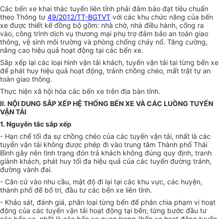
Các bến xe khai thác tuyến liên tỉnh phải đảm bảo đạt tiêu chuẩn
theo Thông tư
49/2012/TT-BGTVT
với các khu chức năng của bến
xe được thiết kế đồng bộ gồm: nhà chờ, nhà điều hành, cổng ra
vào, công trình dịch vụ thương mại phụ trợ đảm bảo an toàn giao
thông, vệ sinh môi trường và phòng chống cháy nổ. Tăng cường,
nâng cao hiệu quả hoạt động tại các bến xe.
Sắp xếp lại các loại hình vận tải khách, tuyến vận tải tại từng bến xe
để phát huy hiệu quả hoạt động, tránh chồng chéo, mất trật tự an
toàn giao thông.
Thực hiện xã hội hóa các bến xe trên địa bàn tỉnh.
II. NỘI DUNG SẮP XẾP HỆ THỐNG BẾN XE VÀ CÁC LUỒNG TUYẾN
VẬN TẢI
1. Nguyên tắc sắp xếp
- Hạn chế tối đa sự chồng chéo của các tuyến vận tải, nhất là các
tuyến vận tải không được phép đi vào trung tâm Thành phố Thái
Bình gây nên tình trạng đón trả khách không đúng quy định, tranh
giành khách, phát huy tối đa hiệu quả của các tuyến đường tránh,
đường vành đai.
- Căn cứ vào nhu cầu, mật độ đi lại tại các khu vực, các huyện,
thành phố để bố trí, đầu tư các bến xe liên tỉnh.
- Khảo sát, đánh giá, phân loại từng bến để phân chia phạm vi hoạt
động của các tuyến vận tải hoạt động tại bến; từng bước đầu tư
các bến xe, nhất là các bến xe quan trọng (bến xe hoạt động tuyến