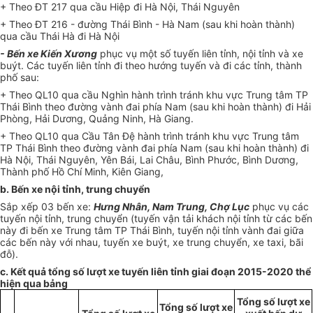
+ Theo ĐT 217 qua cầu Hiệp đi Hà Nội, Thái Nguyên
+ Theo ĐT 216 - đường Thái Bình - Hà Nam (sau khi hoàn thành)
qua cầu Thái Hà đi Hà Nội
- Bến xe Kiến Xương
phục vụ một số tuyến liên tỉnh, nội tỉnh và xe
buýt. Các tuyến liên tỉnh đi theo hướng tuyến và đi các tỉnh, thành
phố sau:
+ Theo QL10 qua cầu Nghìn hành trình tránh khu vực Trung tâm TP
Thái Bình theo đường vành đai phía Nam (sau khi hoàn thành) đi Hải
Phòng, Hải Dương, Quảng Ninh, Hà Giang.
+ Theo QL10 qua Cầu Tân Đệ hành trình tránh khu vực Trung tâm
TP Thái Bình theo đường vành đai phía Nam (sau khi hoàn thành) đi
Hà Nội, Thái Nguyên, Yên Bái, Lai Châu, Bình Phước, Bình Dương,
Thành phố Hồ Chí Minh, Kiên Giang,
b. Bến xe nội tỉnh, trung chuyển
Sắp xếp 03 bến xe:
Hưng Nhân, Nam Trung, Chợ Lục
phục vụ các
tuyến nội tỉnh, trung chuyển (tuyến vận tải khách nội tỉnh từ các bến
này đi bến xe Trung tâm TP Thái Bình, tuyến nội tỉnh vành đai giữa
các bến này với nhau, tuyến xe buýt, xe trung chuyển, xe taxi, bãi
đỗ).
c. Kết quả tổng số lượt xe tuyến liên tỉnh giai đoạn 2015-2020 thể
hiện qua bảng
Tổng số lượt xe
Tổng số lượt xe