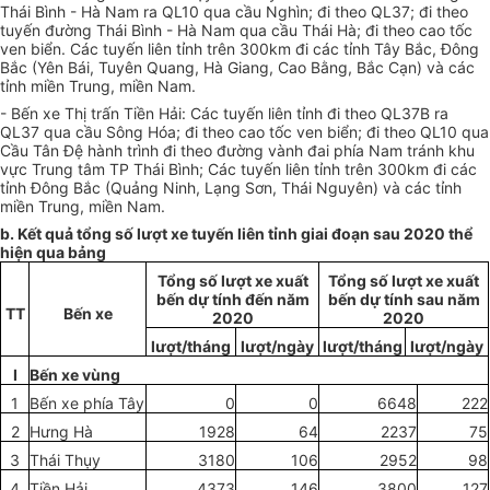
Thái Bình - Hà Nam ra QL10 qua cầu Nghìn; đi theo QL37; đi theo
tuyến đường Thái Bình - Hà Nam qua cầu Thái Hà; đi theo cao tốc
ven biển. Các tuyến liên tỉnh trên 300km đi các tỉnh Tây Bắc, Đông
Bắc (Yên Bái, Tuyên Quang, Hà Giang, Cao Bằng, Bắc Cạn) và các
tỉnh miền Trung, miền Nam.
- Bến xe Thị trấn Tiền Hải: Các tuyến liên tỉnh đi theo QL37B ra
QL37 qua cầu Sông Hóa; đi theo cao tốc ven biển; đi theo QL10 qua
Cầu Tân Đệ hành trình đi theo đường vành đai phía Nam tránh khu
vực Trung tâm TP Thái Bình; Các tuyến liên tỉnh trên 300km đi các
tỉnh Đông Bắc (Quảng Ninh, Lạng Sơn, Thái Nguyên) và các tỉnh
miền Trung, miền Nam.
b. Kết quả tổng số lượt xe tuyến liên tỉnh giai đoạn sau 2020 thể
hiện qua bảng
Tổng số lượt xe xuất
Tổng số lượt xe xuất
bến dự tính đến năm
bến dự tính sau năm
TT
Bến xe
2020
2020
lượt/tháng
lượt/ngày
lượt/tháng
lượt/ngày
I
Bến xe vùng
1
Bến xe phía Tây
0
0
6648
222
2
Hưng Hà
1928
64
2237
75
3
Thái Thụy
3180
106
2952
98
4
Tiền Hải
4373
146
3800
127