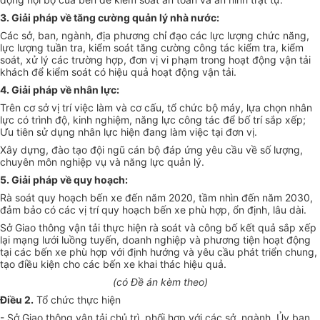
3. Giải pháp về tăng cường quản lý nhà nước:
Các sở, ban, ngành, địa phương chỉ đạo các lực lượng chức năng,
lực lượng tuần tra, kiểm soát tăng cường công tác kiểm tra, kiểm
soát, xử lý các trường hợp, đơn vị vi phạm trong hoạt động vận tải
khách để kiểm soát có hiệu quả hoạt động vận tải.
4. Giải pháp về nhân lực:
Trên cơ sở vị trí việc làm và cơ cấu, tổ chức bộ máy, lựa chọn nhân
lực có trình độ, kinh nghiệm, năng lực công tác để bố trí sắp xếp;
Ưu tiên sử dụng nhân lực hiện đang làm việc tại đơn vị.
Xây dựng, đào tạo đội ngũ cán bộ đáp ứng yêu cầu về số lượng,
chuyên môn nghiệp vụ và năng lực quản lý.
5. Giải pháp về quy hoạch:
Rà soát quy hoạch bến xe đến năm 2020, tầm nhìn đến năm 2030,
đảm bảo có các vị trí quy hoạch bến xe phù hợp, ổn định, lâu dài.
Sở Giao thông vận tải thực hiện rà soát và công bố kết quả sắp xếp
lại mạng lưới luồng tuyến, doanh nghiệp và phương tiện hoạt động
tại các bến xe phù hợp với định hướng và yêu cầu phát triển chung,
tạo điều kiện cho các bến xe khai thác hiệu quả.
(có Đề án kèm theo)
Điều 2.
Tổ chức thực hiện
- Sở Giao thông vận tải chủ trì, phối hợp với các sở, ngành, Ủy ban