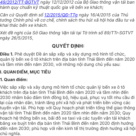
49/2012/TT-BGTVT
ngày 12/12/2012 của Bộ Giao thông vận tải ban
hành quy chuẩn kỹ thuật quốc gia về bến xe khách;
Căn cứ Quyết định số
12/2015/QĐ-TTg
ngày 16/4/2015 của Thủ
tướng Chính phủ về cơ chế, chính sách thu hút xã hội hóa đầu tư và
khai thác bến xe khách.
Xét đề nghị của Sở Giao thông Vận tải tại Tờ trình số 89/TTr-SGTVT
ngày 26/5/2015,
QUYẾT ĐỊNH:
Điều 1.
Phê duyệt Đề án sắp xếp và xây dựng mô hình tổ chức,
quản lý bến xe ô tô khách trên địa bàn tỉnh Thái Bình đến năm 2020
và tầm nhìn đến năm 2030, với những nội dung chủ yếu sau:
I. QUAN ĐIỂM, MỤC TIÊU
1. Quan điểm:
Việc sắp xếp và xây dựng mô hình tổ chức quản lý bến xe ô tô
khách trên địa bàn tỉnh Thái Bình đến năm 2020 và tầm nhìn đến
2030 nhằm bảo đảm tính đồng bộ, hiệu quả, phục vụ tốt nhu cầu đi
lại của nhân dân, tránh lãng phí xã hội và phát triển bền vững các
tuyến vận tải. Phù hợp với Quy hoạch phát triển tổng thể giao thông
vận tải tỉnh Thái Bình đến năm 2020 tầm nhìn đến năm 2030; Quy
hoạch hệ thống bến xe, bãi đỗ xe taxi và các tuyến vận tải khách
bằng xe buýt trên địa bàn tỉnh Thái Bình đến năm 2020 định hướng
đến năm 2030; phù hợp với nền kinh tế thị trường định hướng xã hội
chủ nghĩa.