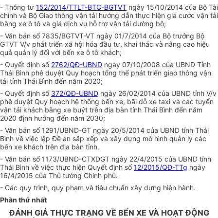
- Thông tư
152/2014/TTLT-BTC-BGTVT
ngày 15/10/2014 của Bộ Tài
chính và Bộ Giao thông vận tải hướng dẫn thực hiện giá cước vận tải
bằng xe ô tô và giá dịch vụ hỗ trợ vận tải đường bộ;
- Văn bản số 7835/BGTVT-VT ngày 01/7/2014 của Bộ trưởng Bộ
GTVT V/v phát triển xã hội hóa đầu tư, khai thác và nâng cao hiệu
quả quản lý đối với bến xe ô tô khách;
- Quyết định số
2762/QĐ-UBND
ngày 07/10/2008 của UBND Tỉnh
Thái Bình phê duyệt Quy hoạch tổng thể phát triển giao thông vận
tải tỉnh Thái Bình đến năm 2020;
- Quyết định số
372/QĐ-UBND
ngày 26/02/2014 của UBND tỉnh V/v
phê duyệt Quy hoạch hệ thống bến xe, bãi đỗ xe taxi và các tuyến
vận tải khách bằng xe buýt trên địa bàn tỉnh Thái Bình đến năm
2020 định hướng đến năm 2030;
- Văn bản số 1291/UBND-GT ngày 20/5/2014 của UBND tỉnh Thái
Bình về việc lập Đề án sắp xếp và xây dựng mô hình quản lý các
bến xe khách trên địa bàn tỉnh.
- Văn bản số 1173/UBND-CTXDGT ngày 22/4/2015 của UBND tỉnh
Thái Bình về việc thực hiện Quyết định số
12/2015/QĐ-TTg
ngày
16/4/2015 của Thủ tướng Chính phủ.
- Các quy trình, quy phạm và tiêu chuẩn xây dựng hiện hành.
Phần thứ nhất
ĐÁNH GIÁ THỰC TRẠNG VỀ BẾN XE VÀ HOẠT ĐỘNG