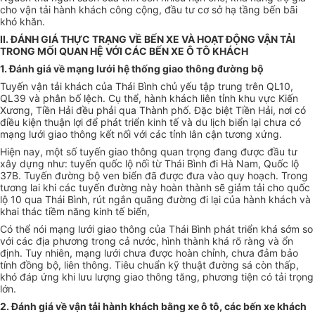
cho vận tải hành khách công cộng, đầu tư cơ sở hạ tầng bến bãi
khó khăn.
II. ĐÁNH GIÁ THỰC TRẠNG VỀ BẾN XE VÀ HOẠT ĐỘNG VẬN TẢI
TRONG MỐI QUAN HỆ VỚI CÁC BẾN XE Ô TÔ KHÁCH
1. Đánh giá về mạng lưới hệ thống giao thông đường bộ
Tuyến vận tải khách của Thái Bình chủ yếu tập trung trên QL10,
QL39 và phân bố lệch. Cụ thể, hành khách liên tỉnh khu vực Kiến
Xương, Tiền Hải đều phải qua Thành phố. Đặc biệt Tiền Hải, nơi có
điều kiện thuận lợi để phát triển kinh tế và du lịch biển lại chưa có
mạng lưới giao thông kết nối với các tỉnh lân cận tương xứng.
Hiện nay, một số tuyến giao thông quan trọng đang được đầu tư
xây dựng như: tuyến quốc lộ nối từ Thái Bình đi Hà Nam, Quốc lộ
37B. Tuyến đường bộ ven biển đã được đưa vào quy hoạch. Trong
tương lai khi các tuyến đường này hoàn thành sẽ giảm tải cho quốc
lộ 10 qua Thái Bình, rút ngắn quãng đường đi lại của hành khách và
khai thác tiềm năng kinh tế biển,
Có thể nói mạng lưới giao thông của Thái Bình phát triển khá sớm so
với các địa phương trong cả nước, hình thành khá rõ ràng và ổn
định. Tuy nhiên, mạng lưới chưa được hoàn chỉnh, chưa đảm bảo
tính đồng bộ, liên thông. Tiêu chuẩn kỹ thuật đường sá còn thấp,
khó đáp ứng khi lưu lượng giao thông tăng, phương tiện có tải trọng
lớn.
2. Đánh giá về vận tải hành khách bằng xe ô tô, các bến xe khách