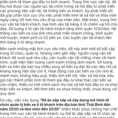
phần kinh tế tham gia đầu tư kinh doanh. Trong lĩnh vực vận tải, đã
thu hút được các nguồn lực tài chính trong xã hội đầu tư phát triển
các phương tiện vận tải, hệ thống bến xe khách. Sự phát triển đó
đã góp phần tích cực cho việc phát triển kinh tế xã hội và thỏa mãn
ngày càng tốt hơn nhu cầu đi lại của nhân dân. Mặt khác, trong lĩnh
vực vận tải hành khách, loại hình vận tải bằng ô tô chiếm vai trò chủ
đạo. Số lượng ô tô vận tải hành khách tăng bình quân 10%/năm. Hệ
thống các bến xe của tỉnh nhà phát triển nhanh chóng, bình quân
mỗi huyện, thành phố có 02 bến xe. Các tuyến vận tải khách liên
tỉnh bằng ô tô tăng nhanh.
Bên cạnh những mặt tích cực nêu trên, đã nảy sinh một số bất cập
trong tổ chức, quản lý. Những năm gần đây, nguồn cung vận tải
khách đã vượt quá nhu cầu, các tuyến vận tải chồng chéo về hành
trình, xuất hiện hiện tượng cạnh tranh không lành mạnh. Số lượng
bến xe trên địa bàn tuy nhiều song số bến xe đạt đủ các tiêu chí và
khang trang hiện đại còn ít; Hoạt động của các bến xe còn nhỏ lẻ,
manh mún, không hiệu quả, thiếu tính kết nối. Việc xã hội hóa, kêu
gọi các thành phần kinh tế tham gia đầu tư khai thác các bến xe
còn chậm, thiếu cơ chế chính sách thu hút xã hội hóa đầu tư và khai
thác bến xe khách. Mô hình bến xe chưa thống nhất, chưa đúng với
quy định.
Do vậy, việc xây dựng
“Đề án sắp xếp và xây dựng mô hình tổ
chức quản lý bến xe ô tô khách trên địa bàn tỉnh Thái Bình đến
năm 2020 và tầm nhìn đến 2030”
nhằm khắc phục những hạn chế
trong lĩnh vực vận tải hành khách, cụ thể là: sắp xếp và tổ chức lại
các loại hình vận tải, các tuyến vận tải tại các bến xe để phát triển