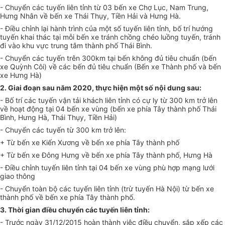
- Chuyển các tuyến liên tỉnh từ 03 bến xe Chợ Lục, Nam Trung,
Hưng Nhân về bến xe Thái Thụy, Tiền Hải và Hưng Hà.
- Điều chỉnh lại hành trình của một số tuyến liên tỉnh, bố trí hướng
tuyến khai thác tại mỗi bến xe tránh chồng chéo luồng tuyến, tránh
đi vào khu vực trung tâm thành phố Thái Bình.
- Chuyển các tuyến trên 300km tại bến không đủ tiêu chuẩn (bến
xe Quỳnh Côi) về các bến đủ tiêu chuẩn (Bến xe Thành phố và bến
xe Hưng Hà)
2. Giai đoạn sau năm 2020, thực hiện một số nội dung sau:
- Bố trí các tuyến vận tải khách liên tỉnh có cự ly từ 300 km trở lên
về hoạt động tại 04 bến xe vùng (bến xe phía Tây thành phố Thái
Bình, Hưng Hà, Thái Thụy, Tiền Hải)
- Chuyển các tuyến từ 300 km trở lên:
+ Từ bến xe Kiến Xương về bến xe phía Tây thành phố
+ Từ bến xe Đông Hưng về bến xe phía Tây thành phố, Hưng Hà
- Điều chỉnh tuyến liên tỉnh tại 04 bến xe vùng phù hợp mạng lưới
giao thông
- Chuyển toàn bộ các tuyến liên tỉnh (trừ tuyến Hà Nội) từ bến xe
thành phố về bến xe phía Tây thành phố.
3. Thời gian điều chuyển các tuyến liên tỉnh:
- Trước ngày 31/12/2015 hoàn thành việc điều chuyển, sắp xếp các