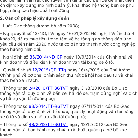
ổn định; xây dựng mô hình quản lý, khai thác hệ thống bến xe phù
hợp, nâng cao hiệu quả hoạt động.
2. Căn cứ pháp lý xây dựng đề án
- Luật Giao thông đường bộ năm 2008;
- Nghị quyết số 13-NQ/TW ngày 16/01/2012 Hội nghị TW lần thứ 4
khóa XI, đề ra mục tiêu trọng tâm về hạ tầng giao thông đáp ứng
yêu cầu đến năm 2020 nước ta cơ bản trở thành nước công nghiệp
theo hướng hiện đại.
- Nghị định số
86/2014/NĐ-CP
ngày 10/9/2014 của Chính phủ về
kinh doanh và điều kiện kinh doanh vận tải bằng xe ô tô.
- Quyết định số
12/2015/QĐ-TTg
ngày 16/4/2015 của Thủ tướng
Chính phủ về cơ chế, chính sách thu hút xã hội hóa đầu tư và khai
thác bến xe khách.
- Thông tư số
24/2010/TT-BGTVT
ngày 31/8/2010 của Bộ Giao
thông vận tải quy định về bến xe, bãi đỗ xe, trạm dừng nghỉ và dịch
vụ hỗ trợ vận tải đường bộ;
- Thông tư số
63/2014/TT-BGTVT
ngày 07/11/2014 của Bộ Giao
thông vận tải quy định về tổ chức, quản lý hoạt động vận tải bằng
xe ô tô và dịch vụ hỗ trợ vận tải đường bộ;
- Thông tư số
49/2012/TT-BGTVT
ngày 12/12/2012 của Bộ Giao
thông vận tải ban hành quy chuẩn kỹ thuật quốc gia về bến xe
khách;