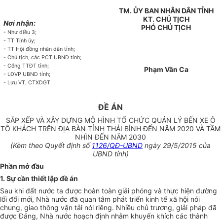
TM. ỦY BAN NHÂN DÂN TỈNH
KT. CHỦ TỊCH
Nơi nhận:
PHÓ CHỦ TỊCH
- Như điều 3;
- TT Tỉnh ủy;
- TT Hội đồng nhân dân tỉnh;
- Chủ tịch, các PCT UBND tỉnh;
- Cổng TTĐT tỉnh;
Phạm Văn Ca
- LĐVP UBND tỉnh;
- Lưu VT, CTXDGT.
ĐỀ ÁN
SẮP XẾP VÀ XÂY DỰNG MÔ HÌNH TỔ CHỨC QUẢN LÝ BẾN XE Ô
TÔ KHÁCH TRÊN ĐỊA BÀN TỈNH THÁI BÌNH ĐẾN NĂM 2020 VÀ TẦM
NHÌN ĐẾN NĂM 2030
(Kèm theo Quyết định số
1126/QĐ-UBND
ngày 29/5/2015 của
UBND tỉnh)
Phần mở đầu
1. Sự cần thiết lập đề án
Sau khi đất nước ta được hoàn toàn giải phóng và thực hiện đường
lối đổi mới, Nhà nước đã quan tâm phát triển kinh tế xã hội nói
chung, giao thông vận tải nói riêng. Nhiều chủ trương, giải pháp đã
được Đảng, Nhà nước hoạch định nhằm khuyến khích các thành