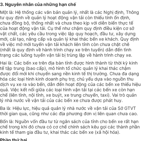
3. Nguyên nhân của những hạn chế
Một là: Hệ thống các văn bản quản lý, nhất là các Nghị định, Thông
tư quy định về quản lý hoạt động vận tải còn thiếu tính ổn định,
chưa đồng bộ, thống nhất và chưa theo kịp với diễn biến thực tế
của hoạt động vận tải. Cụ thể như chậm quy định điều kiện cơ sở
vật chất, các yêu cầu trong việc lập quy hoạch, đầu tư, xây dựng
mới, cải tạo, nâng cấp và quản lý khai thác bến xe khách. Quy định
về việc mở mới tuyến vận tải khách liên tỉnh còn chưa chặt chẽ
(nhất là quy định về hành trình chạy xe trên tuyến) dẫn đến tình
trạng các luồng tuyến vận tải bị trùng lặp về hành trình chạy xe.
Hai là: Các bến xe trên địa bàn tỉnh được hình thành từ thời kỳ kinh
tế tập trung (bao cấp), mô hình tổ chức quản lý khai thác chậm
được đổi mới khi chuyển sang nền kinh tế thị trường. Chưa đa dạng
hóa các loại hình kinh doanh phụ trợ, chủ yếu dựa vào nguồn thu
dịch vụ xe ra vào bến, dẫn đến hoạt động của các bến xe thiếu hiệu
quả. Việc kết nối giữa các loại hình vận tải tại các bến xe còn hạn
chế (liên tỉnh, nội tỉnh, xe buýt, xe trung chuyển, taxi). Vai trò quản
lý nhà nước về vận tải của các bến xe chưa được phát huy.
Ba là: Hiệu lực, hiệu quả quản lý nhà nước về vận tải của Sở GTVT
thời gian qua, cũng như các địa phương đơn vị liên quan chưa cao.
Bốn là: Nguồn vốn đầu tư từ ngân sách của tỉnh cho bến xe rất hạn
chế trong khi đó chưa có cơ chế chính sách kêu gọi các thành phần
kinh tế tham gia đầu tư, khai thác các bến xe (xã hội hóa).
Phần thứ hai