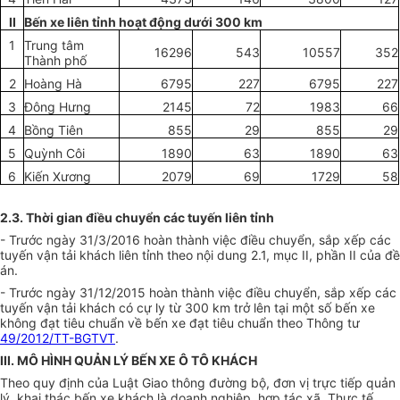
II
Bến xe liên tỉnh hoạt động dưới 300 km
1
Trung tâm
16296
543
10557
352
Thành phố
2
Hoàng Hà
6795
227
6795
227
3
Đông Hưng
2145
72
1983
66
4
Bồng Tiên
855
29
855
29
5
Quỳnh Côi
1890
63
1890
63
6
Kiến Xương
2079
69
1729
58
2.3. Thời gian điều chuyển các tuyến liên tỉnh
- Trước ngày 31/3/2016 hoàn thành việc điều chuyển, sắp xếp các
tuyến vận tải khách liên tỉnh theo nội dung 2.1, mục II, phần II của đề
án.
- Trước ngày 31/12/2015 hoàn thành việc điều chuyển, sắp xếp các
tuyến vận tải khách có cự ly từ 300 km trở lên tại một số bến xe
không đạt tiêu chuẩn về bến xe đạt tiêu chuẩn theo Thông tư
49/2012/TT-BGTVT
.
III. MÔ HÌNH QUẢN LÝ BẾN XE Ô TÔ KHÁCH
Theo quy định của Luật Giao thông đường bộ, đơn vị trực tiếp quản
lý, khai thác bến xe khách là doanh nghiệp, hợp tác xã. Thực tế