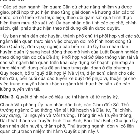
- Các sở ban ngành liên quan: Căn cứ chức năng nhiệm vụ được
giao, phối hợp thực hiện theo từng giai đoạn và hướng dẫn các tổ
chức, cơ sở triển khai thực hiện; theo dõi giám sát quá trình thực
hiện tham mưu đề xuất với Ủy ban nhân dân tỉnh các cơ chế, chính
sách, giải pháp thực hiện theo nội dung đề án được duyệt.
- Ủy ban nhân dân các huyện, thành phố chủ trì phối hợp với các sở,
ngành liên quan thực hiện việc chuyển đổi mô hình hoạt động từ
Ban Quản lý, đơn vị sự nghiệp các bến xe do Ủy ban nhân dân
huyện quản lý sang hoạt động theo mô hình của Luật Doanh nghiệp
theo đúng tiến độ của Đề án;. Phối hợp với Sở Giao thông vận tải và
các sở, ngành liên quan triển khai xây dựng kế hoạch, phương án
thực hiện nội dung của đề án theo từng giai đoạn ở địa phương.
Quy hoạch, bố trí quỹ đất hợp lý (về vị trí, diện tích) dành cho các
bến đầu, bến cuối của các tuyến xe buýt để phục vụ thuận lợi cho
việc trung chuyển hành khách ngành khi thực hiện sắp xếp các
luồng tuyến vận tải.
Điều 3.
Quyết định này có hiệu lực thi hành kể từ ngày ký.
Chánh Văn phòng Ủy ban nhân dân tỉnh, các Giám đốc Sở, Thủ
trưởng ngành: Giao thông Vận tải, Kế hoạch và Đầu tư, Tài chính,
Xây dựng, Tài nguyên và Môi trường, Thông tin và Truyền thông,
Đài Phát thành và Truyền hình Thái Bình, Báo Thái Bình; Chủ tịch Ủy
ban nhân dân huyện, thành phố, Thủ trưởng ngành, đơn vị có liên
quan chịu trách nhiệm thi hành Quyết định này./.