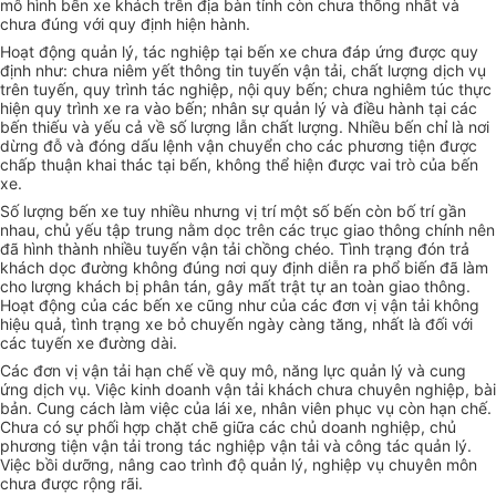
mô hình bến xe khách trên địa bàn tỉnh còn chưa thống nhất và
chưa đúng với quy định hiện hành.
Hoạt động quản lý, tác nghiệp tại bến xe chưa đáp ứng được quy
định như: chưa niêm yết thông tin tuyến vận tải, chất lượng dịch vụ
trên tuyến, quy trình tác nghiệp, nội quy bến; chưa nghiêm túc thực
hiện quy trình xe ra vào bến; nhân sự quản lý và điều hành tại các
bến thiếu và yếu cả về số lượng lẫn chất lượng. Nhiều bến chỉ là nơi
dừng đỗ và đóng dấu lệnh vận chuyển cho các phương tiện được
chấp thuận khai thác tại bến, không thể hiện được vai trò của bến
xe.
Số lượng bến xe tuy nhiều nhưng vị trí một số bến còn bố trí gần
nhau, chủ yếu tập trung nằm dọc trên các trục giao thông chính nên
đã hình thành nhiều tuyến vận tải chồng chéo. Tình trạng đón trả
khách dọc đường không đúng nơi quy định diễn ra phổ biến đã làm
cho lượng khách bị phân tán, gây mất trật tự an toàn giao thông.
Hoạt động của các bến xe cũng như của các đơn vị vận tải không
hiệu quả, tình trạng xe bỏ chuyến ngày càng tăng, nhất là đối với
các tuyến xe đường dài.
Các đơn vị vận tải hạn chế về quy mô, năng lực quản lý và cung
ứng dịch vụ. Việc kinh doanh vận tải khách chưa chuyên nghiệp, bài
bản. Cung cách làm việc của lái xe, nhân viên phục vụ còn hạn chế.
Chưa có sự phối hợp chặt chẽ giữa các chủ doanh nghiệp, chủ
phương tiện vận tải trong tác nghiệp vận tải và công tác quản lý.
Việc bồi dưỡng, nâng cao trình độ quản lý, nghiệp vụ chuyên môn
chưa được rộng rãi.