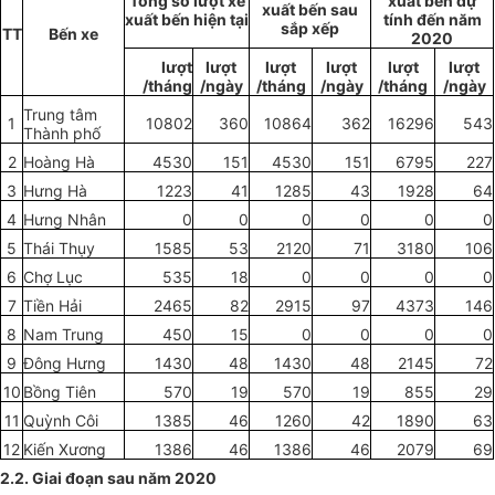
Tổng số lượt xe
xuất bến dự
xuất bến sau
xuất bến hiện tại
tính đến năm
sắp xếp
TT
Bến xe
2020
lượt
lượt
lượt
lượt
lượt
lượt
/tháng
/ngày
/tháng
/ngày
/tháng
/ngày
Trung tâm
1
10802
360
10864
362
16296
543
Thành phố
2
Hoàng Hà
4530
151
4530
151
6795
227
3
Hưng Hà
1223
41
1285
43
1928
64
4
Hưng Nhân
0
0
0
0
0
0
5
Thái Thụy
1585
53
2120
71
3180
106
6
Chợ Lục
535
18
0
0
0
0
7
Tiền Hải
2465
82
2915
97
4373
146
8
Nam Trung
450
15
0
0
0
0
9
Đông Hưng
1430
48
1430
48
2145
72
10
Bồng Tiên
570
19
570
19
855
29
11
Quỳnh Côi
1385
46
1260
42
1890
63
12
Kiến Xương
1386
46
1386
46
2079
69
2.2. Giai đoạn sau năm 2020