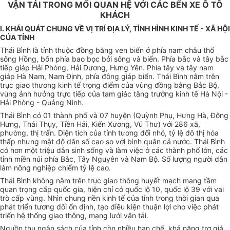
VẬN TẢI TRONG MỐI QUAN HỆ VỚI CÁC BẾN XE Ô TÔ
KHÁCH
I. KHÁI QUÁT CHUNG VỀ VỊ TRÍ ĐỊA LÝ, TÌNH HÌNH KINH TẾ - XÃ HỘI
CỦA TỈNH
Thái Bình là tỉnh thuộc đồng bằng ven biển ở phía nam châu thổ
sông Hồng, bốn phía bao bọc bởi sông và biển. Phía bắc và tây bắc
tiếp giáp Hải Phòng, Hải Dương, Hưng Yên. Phía tây và tây nam
giáp Hà Nam, Nam Định, phía đông giáp biển. Thái Bình nằm trên
trục giao thương kinh tế trọng điểm của vùng đồng bằng Bắc Bộ,
vùng ảnh hưởng trực tiếp của tam giác tăng trưởng kinh tế Hà Nội -
Hải Phòng - Quảng Ninh.
Thái Bình có 01 thành phố và 07 huyện (Quỳnh Phụ, Hưng Hà, Đông
Hưng, Thái Thụy, Tiền Hải, Kiến Xương, Vũ Thư) với 286 xã,
phường, thị trấn. Diện tích của tỉnh tương đối nhỏ, tỷ lệ đô thị hóa
thấp nhưng mật độ dân số cao so với bình quân cả nước. Thái Bình
có hơn một triệu dân sinh sống và làm việc ở các thành phố lớn, các
tỉnh miền núi phía Bắc, Tây Nguyên và Nam Bộ. Số lượng người dân
làm nông nghiệp chiếm tỷ lệ cao.
Thái Bình không nằm trên trục giao thông huyết mạch mang tầm
quan trọng cấp quốc gia, hiện chỉ có quốc lộ 10, quốc lộ 39 với vai
trò cấp vùng. Nhìn chung nền kinh tế của tỉnh trong thời gian qua
phát triển tương đối ổn định, tạo điều kiện thuận lợi cho việc phát
triển hệ thống giao thông, mạng lưới vận tải.
Nguồn thu ngân sách của tỉnh còn nhiều hạn chế, khả năng trợ giá