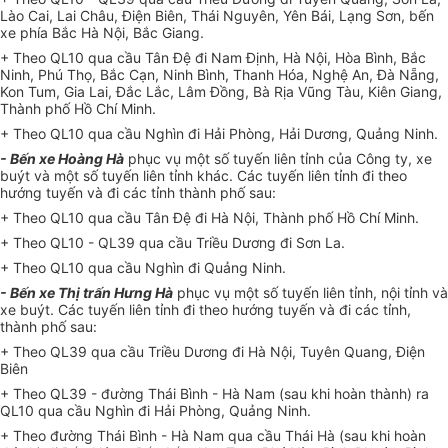
Lào Cai, Lai Châu, Điện Biên, Thái Nguyên, Yên Bái, Lạng Sơn, bến
xe phía Bắc Hà Nội, Bắc Giang.
+ Theo QL10 qua cầu Tân Đệ đi Nam Định, Hà Nội, Hòa Bình, Bắc
Ninh, Phú Thọ, Bắc Cạn, Ninh Bình, Thanh Hóa, Nghệ An, Đà Nẵng,
Kon Tum, Gia Lai, Đắc Lắc, Lâm Đồng, Bà Rịa Vũng Tàu, Kiên Giang,
Thành phố Hồ Chí Minh.
+ Theo QL10 qua cầu Nghìn đi Hải Phòng, Hải Dương, Quảng Ninh.
- Bến xe Hoàng Hà
phục vụ một số tuyến liên tỉnh của Công ty, xe
buýt và một số tuyến liên tỉnh khác. Các tuyến liên tỉnh đi theo
hướng tuyến và đi các tỉnh thành phố sau:
+ Theo QL10 qua cầu Tân Đệ đi Hà Nội, Thành phố Hồ Chí Minh.
+ Theo QL10 - QL39 qua cầu Triều Dương đi Sơn La.
+ Theo QL10 qua cầu Nghìn đi Quảng Ninh.
- Bến xe Thị trấn Hưng Hà
phục vụ một số tuyến liên tỉnh, nội tỉnh và
xe buýt. Các tuyến liên tỉnh đi theo hướng tuyến và đi các tỉnh,
thành phố sau:
+ Theo QL39 qua cầu Triều Dương đi Hà Nội, Tuyên Quang, Điện
Biên
+ Theo QL39 - đường Thái Bình - Hà Nam (sau khi hoàn thành) ra
QL10 qua cầu Nghìn đi Hải Phòng, Quảng Ninh.
+ Theo đường Thái Bình - Hà Nam qua cầu Thái Hà (sau khi hoàn