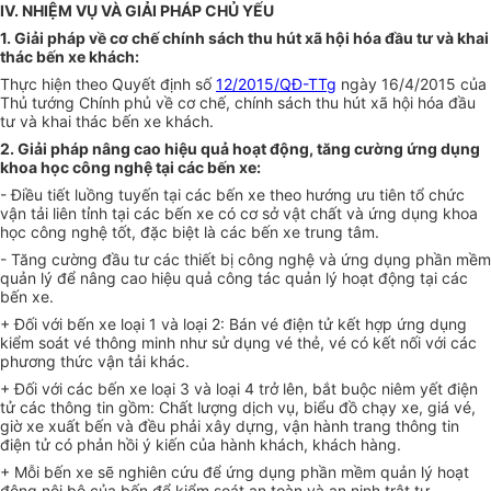
IV. NHIỆM VỤ VÀ GIẢI PHÁP CHỦ YẾU
1. Giải pháp về cơ chế chính sách thu hút xã hội hóa đầu tư và khai
thác bến xe khách:
Thực hiện theo Quyết định số
12/2015/QĐ-TTg
ngày 16/4/2015 của
Thủ tướng Chính phủ về cơ chế, chính sách thu hút xã hội hóa đầu
tư và khai thác bến xe khách.
2. Giải pháp nâng cao hiệu quả hoạt động, tăng cường ứng dụng
khoa học công nghệ tại các bến xe:
- Điều tiết luồng tuyến tại các bến xe theo hướng ưu tiên tổ chức
vận tải liên tỉnh tại các bến xe có cơ sở vật chất và ứng dụng khoa
học công nghệ tốt, đặc biệt là các bến xe trung tâm.
- Tăng cường đầu tư các thiết bị công nghệ và ứng dụng phần mềm
quản lý để nâng cao hiệu quả công tác quản lý hoạt động tại các
bến xe.
+ Đối với bến xe loại 1 và loại 2: Bán vé điện tử kết hợp ứng dụng
kiểm soát vé thông minh như sử dụng vé thẻ, vé có kết nối với các
phương thức vận tải khác.
+ Đối với các bến xe loại 3 và loại 4 trở lên, bắt buộc niêm yết điện
tử các thông tin gồm: Chất lượng dịch vụ, biểu đồ chạy xe, giá vé,
giờ xe xuất bến và đều phải xây dựng, vận hành trang thông tin
điện tử có phản hồi ý kiến của hành khách, khách hàng.
+ Mỗi bến xe sẽ nghiên cứu để ứng dụng phần mềm quản lý hoạt
động nội bộ của bến để kiểm soát an toàn và an ninh trật tự.