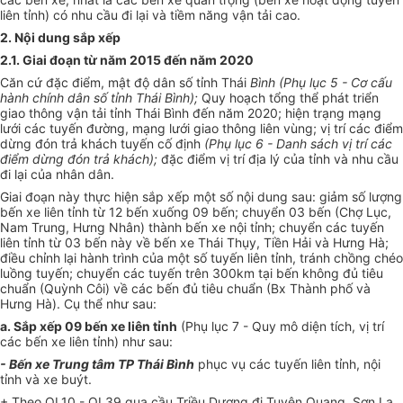
liên tỉnh) có nhu cầu đi lại và tiềm năng vận tải cao.
2. Nội dung sắp xếp
2.1. Giai đoạn từ năm 2015 đến năm 2020
Căn cứ đặc điểm, mật độ dân số tỉnh Thái
Bình (Phụ lục 5 - Cơ cấu
hành chính dân số tỉnh Thái Bình);
Quy hoạch tổng thể phát triển
giao thông vận tải tỉnh Thái Bình đến năm 2020; hiện trạng mạng
lưới các tuyến đường, mạng lưới giao thông liên vùng; vị trí các điểm
dừng đón trả khách tuyến cố định
(Phụ lục 6 - Danh sách vị trí các
điểm dừng đón trả khách);
đặc điểm vị trí địa lý của tỉnh và nhu cầu
đi lại của nhân dân.
Giai đoạn này thực hiện sắp xếp một số nội dung sau: giảm số lượng
bến xe liên tỉnh từ 12 bến xuống 09 bến; chuyển 03 bến (Chợ Lục,
Nam Trung, Hưng Nhân) thành bến xe nội tỉnh; chuyển các tuyến
liên tỉnh từ 03 bến này về bến xe Thái Thụy, Tiền Hải và Hưng Hà;
điều chỉnh lại hành trình của một số tuyến liên tỉnh, tránh chồng chéo
luồng tuyến; chuyển các tuyến trên 300km tại bến không đủ tiêu
chuẩn (Quỳnh Côi) về các bến đủ tiêu chuẩn (Bx Thành phố và
Hưng Hà). Cụ thể như sau:
a. Sắp xếp 09 bến xe liên tỉnh
(Phụ lục 7 - Quy mô diện tích, vị trí
các bến xe liên tỉnh) như sau:
- Bến xe Trung tâm TP Thái Bình
phục vụ các tuyến liên tỉnh, nội
tỉnh và xe buýt.
+ Theo QL10 - QL39 qua cầu Triều Dương đi Tuyên Quang, Sơn La,