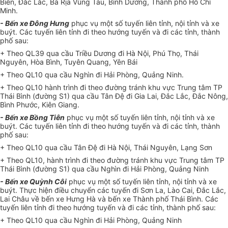
Biên, Đắc Lắc, Bà Rịa Vũng Tàu, Bình Dương, Thành phố Hồ Chí
Minh.
- Bến xe Đông Hưng
phục vụ một số tuyến liên tỉnh, nội tỉnh và xe
buýt. Các tuyến liên tỉnh đi theo hướng tuyến và đi các tỉnh, thành
phố sau:
+ Theo QL39 qua cầu Triều Dương đi Hà Nội, Phú Thọ, Thái
Nguyên, Hòa Bình, Tuyên Quang, Yên Bái
+ Theo QL10 qua cầu Nghìn đi Hải Phòng, Quảng Ninh.
+ Theo QL10 hành trình đi theo đường tránh khu vực Trung tâm TP
Thái Bình (đường S1) qua cầu Tân Đệ đi Gia Lai, Đắc Lắc, Đắc Nông,
Bình Phước, Kiên Giang.
- Bến xe Bồng Tiên
phục vụ một số tuyến liên tỉnh, nội tỉnh và xe
buýt. Các tuyến liên tỉnh đi theo hướng tuyến và đi các tỉnh, thành
phố sau:
+ Theo QL10 qua cầu Tân Đệ đi Hà Nội, Thái Nguyên, Lạng Sơn
+ Theo QL10, hành trình đi theo đường tránh khu vực Trung tâm TP
Thái Bình (đường S1) qua cầu Nghìn đi Hải Phòng, Quảng Ninh
- Bến xe Quỳnh Côi
phục vụ một số tuyến liên tỉnh, nội tỉnh và xe
buýt. Thực hiện điều chuyển các tuyến đi Sơn La, Lào Cai, Đắc Lắc,
Lai Châu về bến xe Hưng Hà và bến xe Thành phố Thái Bình. Các
tuyến liên tỉnh đi theo hướng tuyến và đi các tỉnh, thành phố sau:
+ Theo QL10 qua cầu Nghìn đi Hải Phòng, Quảng Ninh