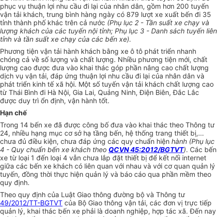
phục vụ thuận lợi nhu cầu đi lại của nhân dân, gồm hơn 200 tuyến
vận tải khách, trung bình hàng ngày có 879 lượt xe xuất bến đi 35
tỉnh thành phố khác trên cả nước
(Phụ lục 2 - Tần suất xe chạy và
lượng khách của các tuyến nội tỉnh; Phụ lục 3 - Danh sách tuyến liên
tỉnh và tần suất xe chạy của các bến xe).
Phương tiện vận tải hành khách bằng xe ô tô phát triển nhanh
chóng cả về số lượng và chất lượng. Nhiều phương tiện mới, chất
lượng cao được đưa vào khai thác góp phần nâng cao chất lượng
dịch vụ vận tải, đáp ứng thuận lợi nhu cầu đi lại của nhân dân và
phát triển kinh tế xã hội. Một số tuyến vận tải khách chất lượng cao
từ Thái Bình đi Hà Nội, Gia Lai, Quảng Ninh, Điện Biên, Đắc Lắc
được duy trì ổn định, vận hành tốt.
Hạn chế
Trong 14 bến xe đã được công bố đưa vào khai thác theo Thông tư
24, nhiều hạng mục cơ sở hạ tầng bến, hệ thống trang thiết bị,...
chưa đủ điều kiện, chưa đáp ứng các quy chuẩn hiện
hành (Phụ lục
4 - Quy chuẩn bến xe khách theo
QCVN 45:2012/BGTVT
)
. Các bến
xe từ loại 1 đến loại 4 vẫn chưa lắp đặt thiết bị để kết nối internet
giữa các bến xe khách có liên quan với nhau và với cơ quan quản lý
tuyến, đồng thời thực hiện quản lý và báo cáo qua phần mềm theo
quy định.
Theo quy định của Luật Giao thông đường bộ và Thông tư
49/2012/TT-BGTVT
của Bộ Giao thông vận tải, các đơn vị trực tiếp
quản lý, khai thác bến xe phải là doanh nghiệp, hợp tác xã. Đến nay