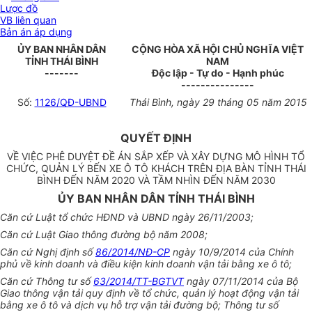
Lược đồ
VB liên quan
Bản án áp dụng
ỦY BAN NHÂN DÂN
CỘNG HÒA XÃ HỘI CHỦ NGHĨA VIỆT
TỈNH THÁI BÌNH
NAM
-------
Độc lập - Tự do - Hạnh phúc
---------------
Số:
1126/QĐ-UBND
Thái Bình, ngày 29 tháng 05 năm 2015
QUYẾT ĐỊNH
VỀ VIỆC PHÊ DUYỆT ĐỀ ÁN SẮP XẾP VÀ XÂY DỰNG MÔ HÌNH TỔ
CHỨC, QUẢN LÝ BẾN XE Ô TÔ KHÁCH TRÊN ĐỊA BÀN TỈNH THÁI
BÌNH ĐẾN NĂM 2020 VÀ TẦM NHÌN ĐẾN NĂM 2030
ỦY BAN NHÂN DÂN TỈNH THÁI BÌNH
Căn cứ Luật tổ chức HĐND và UBND ngày 26/11/2003;
Căn cứ Luật Giao thông đường bộ năm 2008;
Căn cứ Nghị định số
86/2014/NĐ-CP
ngày 10/9/2014 của Chính
phủ về kinh doanh và điều kiện kinh doanh vận tải bằng xe ô tô;
Căn cứ Thông tư số
63/2014/TT-BGTVT
ngày 07/11/2014 của Bộ
Giao thông vận tải quy định về tổ chức, quản lý hoạt động vận tải
bằng xe ô tô và dịch vụ hỗ trợ vận tải đường bộ; Thông tư số