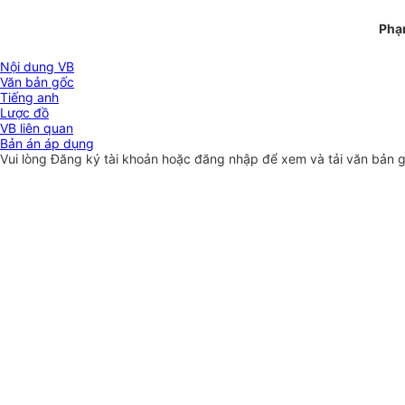
Phạ
Nội dung VB
Văn bản gốc
Tiếng anh
Lược đồ
VB liên quan
Bản án áp dụng
Vui lòng
Đăng ký
tài khoản hoặc
đăng nhập
để xem và tải văn bản 