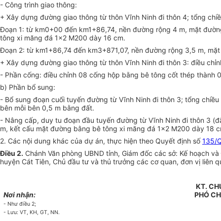
- Công trình giao thông:
+ Xây dựng đường giao thông từ thôn Vĩnh Ninh đi thôn 4; tổng chi
Đoạn 1: từ km0+00 đến km1+86,74, nền đường rộng 4 m, mặt đường
tông xi măng đá 1x2 M200 dày 16 cm.
Đoạn 2: từ km1+86,74 đến km3+871,07, nền đường rộng 3,5 m, mặt 
+ Xây dựng đường giao thông từ thôn Vĩnh Ninh đi thôn 3: điều ch
- Phần cống: điều chỉnh 08 cống hộp bằng bê tông cốt thép thành 0
b) Phần bổ sung:
- Bổ sung đoạn cuối tuyến đường từ Vĩnh Ninh đi thôn 3; tổng chi
bên mỗi bên 0,5 m bằng đất.
- Nâng cấp, duy tu đoạn đầu tuyến đường từ Vĩnh Ninh đi thôn 3 (đ
m, kết cấu mặt đường bằng bê tông xi măng đá 1x2 M200 dày 18 cm
2. Các nội dung khác của dự án, thực hiện theo Quyết định số
135/
Điều 2.
Chánh Văn phòng UBND tỉnh, Giám đốc các sở: Kế hoạch và Đ
huyện Cát Tiên, Chủ đầu tư và thủ trưởng các cơ quan, đơn vị liên q
KT. CH
Nơi nhận:
PHÓ CH
- Như điều 2;
- Lưu: VT, KH, GT, NN.