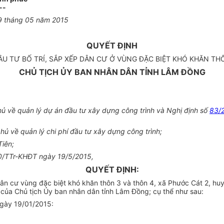
--
9 tháng 05 năm 2015
QUYẾT ĐỊNH
ẦU TƯ BỐ TRÍ, SẮP XẾP DÂN CƯ Ở VÙNG ĐẶC BIỆT KHÓ KHĂN THÔ
CHỦ TỊCH ỦY BAN NHÂN DÂN TỈNH LÂM ĐỒNG
 về quản lý dự án đầu tư xây dựng công trình và Nghị định số
83/
ủ về quản lý chi phí đầu tư xây dựng công trình;
iên;
110/TTr-KHĐT ngày 19/5/2015,
QUYẾT ĐỊNH:
dân cư vùng đặc biệt khó khăn thôn 3 và thôn 4, xã Phước Cát 2, hu
của Chủ tịch Ủy ban nhân dân tỉnh Lâm Đồng; cụ thể như sau:
gày 19/01/2015: