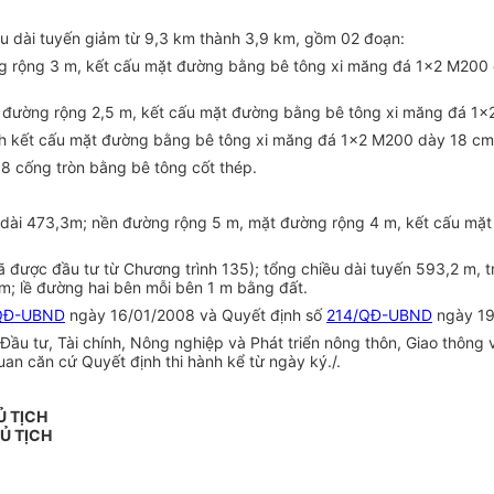
ều dài tuyến giảm từ 9,3 km thành 3,9 km, gồm 02 đoạn:
 rộng 3 m, kết cấu mặt đường bằng bê tông xi măng đá 1x2 M200 d
đường rộng 2,5 m, kết cấu mặt đường bằng bê tông xi măng đá 1x2
ỉnh kết cấu mặt đường bằng bê tông xi măng đá 1x2 M200 dày 18 cm
8 cống tròn bằng bê tông cốt thép.
ều dài 473,3m; nền đường rộng 5 m, mặt đường rộng 4 m, kết cấu m
ã được đầu tư từ Chương trình 135); tổng chiều dài tuyến 593,2 m, 
; lề đường hai bên mỗi bên 1 m bằng đất.
QĐ-UBND
ngày 16/01/2008 và Quyết định số
214/QĐ-UBND
ngày 19
ầu tư, Tài chính, Nông nghiệp và Phát triển nông thôn, Giao thôn
uan căn cứ Quyết định thi hành kể từ ngày ký./.
Ủ TỊCH
Ủ TỊCH