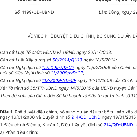
-------
-------------
Số:
1199
/QĐ-UBND
Lâm Đồng, ngày 2
VỀ VIỆC PHÊ DUYỆT ĐIỀU CHỈNH, BỔ SUNG DỰ ÁN Đ
Căn cứ Luật Tổ chức HĐND và UBND ngày 26/11/2003;
Căn cứ Luật Xây dựng số
50/2014/QH13
ngày 18/6/2014;
Căn cứ Nghị định số
12/2009/NĐ-CP
ngày 12/02/2009 của Chính phủ
một số điều Nghị định số
12/2009/NĐ-CP
;
Căn cứ Nghị định số
1
12/2009/NĐ-CP
ngày 14/12/2009 của Chính ph
Xét Tờ trình số 35/TTr-UBND ngày 14/5/2015 của UBND huyện Cát T
Theo đề nghị của Giám đốc Sở Kế hoạch và Đầu tư tại Tờ trình số 
Điều 1.
Phê duyệt điều chỉnh, bổ sung dự án đầu tư bố trí, sắp xếp 
ngày 16/01/2008 và Quyết định số
214/QĐ-UBND
ngày 19/01/2015 
1. Điều chỉnh Điểm a, Khoản 2, Điều 1 Quyết định số
214/QĐ-UBND
n
a) Phần điều chỉnh: