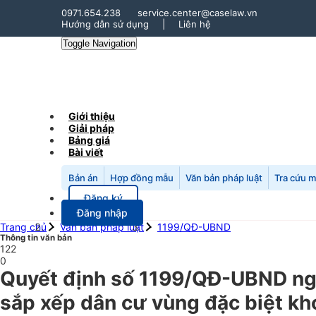
0971.654.238
service.center@caselaw.vn
Hướng dẫn sử dụng
|
Liên hệ
Toggle Navigation
Giới thiệu
Giải pháp
Bảng giá
Bài viết
Bản án
Hợp đồng mẫu
Văn bản pháp luật
Tra cứu 
Đăng ký
Đăng nhập
Trang chủ
Văn bản pháp luật
1199/QĐ-UBND
Thông tin văn bản
122
0
Quyết định số 1199/QĐ-UBND ngày
sắp xếp dân cư vùng đặc biệt khó