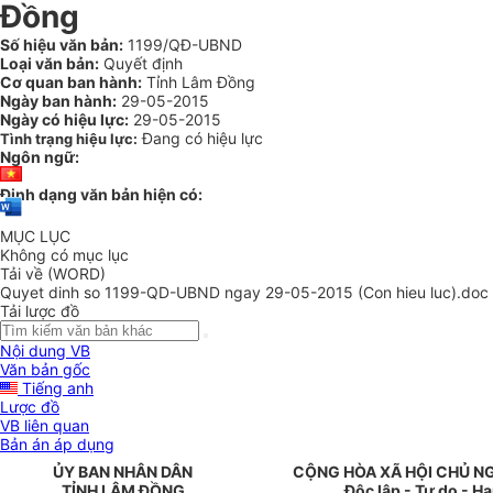
Đồng
Số hiệu văn bản:
1199/QĐ-UBND
Loại văn bản:
Quyết định
Cơ quan ban hành:
Tỉnh Lâm Đồng
Ngày ban hành:
29-05-2015
Ngày có hiệu lực:
29-05-2015
Đang có hiệu lực
Tình trạng hiệu lực:
Ngôn ngữ:
Định dạng văn bản hiện có:
MỤC LỤC
Không có mục lục
Tải về (WORD)
Quyet dinh so 1199-QD-UBND ngay 29-05-2015 (Con hieu luc).doc
Tải lược đồ
Nội dung VB
Văn bản gốc
Tiếng anh
Lược đồ
VB liên quan
Bản án áp dụng
ỦY BAN NHÂN
DÂN
CỘNG HÒA XÃ HỘI CHỦ N
TỈNH
LÂM ĐỒNG
Độc lập - Tự do - H