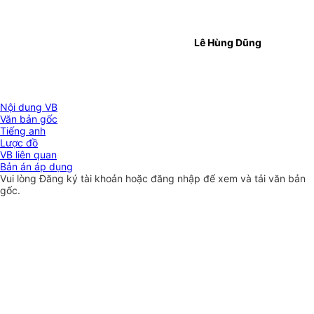
Lê Hùng Dũng
Nội dung VB
Văn bản gốc
Tiếng anh
Lược đồ
VB liên quan
Bản án áp dụng
Vui lòng
Đăng ký
tài khoản hoặc
đăng nhập
để xem và tải văn bản
gốc.