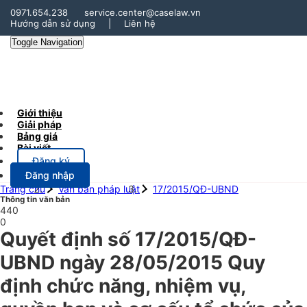
0971.654.238
service.center@caselaw.vn
Hướng dẫn sử dụng
|
Liên hệ
Toggle Navigation
Giới thiệu
Giải pháp
Bảng giá
Bài viết
Đăng ký
Đăng nhập
Trang chủ
Văn bản pháp luật
17/2015/QĐ-UBND
Thông tin văn bản
440
0
Quyết định số 17/2015/QĐ-
UBND ngày 28/05/2015 Quy
định chức năng, nhiệm vụ,