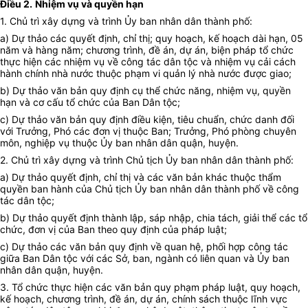
Điều 2.
Nhiệm vụ và quyền hạn
1. Chủ trì xây dựng và trình Ủy ban nhân dân thành phố:
a) Dự thảo các quyết định, chỉ thị; quy hoạch, kế hoạch dài hạn, 05
năm và hàng năm; chương trình, đề án, dự án, biện pháp tổ chức
thực hiện các nhiệm vụ về công tác dân tộc và nhiệm vụ cải cách
hành chính nhà nước thuộc phạm vi quản lý nhà nước được giao;
b) Dự thảo văn bản quy định cụ thể chức năng, nhiệm vụ, quyền
hạn và cơ cấu tổ chức của Ban Dân tộc;
c) Dự thảo văn bản quy định điều kiện, tiêu chuẩn, chức danh đối
với Trưởng, Phó các đơn vị thuộc Ban; Trưởng, Phó phòng chuyên
môn, nghiệp vụ thuộc Ủy ban nhân dân quận, huyện.
2. Chủ trì xây dựng và trình Chủ tịch Ủy ban nhân dân thành phố:
a) Dự thảo quyết định, chỉ thị và các văn bản khác thuộc thẩm
quyền ban hành của Chủ tịch Ủy ban nhân dân thành phố về công
tác dân tộc;
b) Dự thảo quyết định thành lập, sáp nhập, chia tách, giải thể các tổ
chức, đơn vị của Ban theo quy định của pháp luật;
c) Dự thảo các văn bản quy định về quan hệ, phối hợp công tác
giữa Ban Dân tộc với các Sở, ban, ngành có liên quan và Ủy ban
nhân dân quận, huyện.
3. Tổ chức thực hiện các văn bản quy phạm pháp luật, quy hoạch,
kế hoạch, chương trình, đề án, dự án, chính sách thuộc lĩnh vực