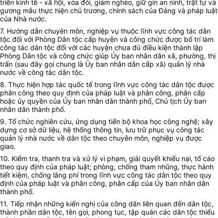
triển kinh tế - xã hội, xóa đói, giảm nghèo, giữ gìn an ninh, trật tự và
gương mẫu thực hiện chủ trương, chính sách của Đảng và pháp luật
của Nhà nước.
7. Hướng dẫn chuyên môn, nghiệp vụ thuộc lĩnh vực công tác dân
tộc đối với Phòng Dân tộc cấp huyện và công chức được bố trí làm
công tác dân tộc đối với các huyện chưa đủ điều kiện thành lập
Phòng Dân tộc và công chức giúp Ủy ban nhân dân xã, phường, thị
trấn (sau đây gọi chung là Ủy ban nhân dân cấp xã) quản lý nhà
nước về công tác dân tộc.
8. Thực hiện hợp tác quốc tế trong lĩnh vực công tác dân tộc được
phân công theo quy định của pháp luật và phân công, phân cấp
hoặc ủy quyền của Ủy ban nhân dân thành phố, Chủ tịch Ủy ban
nhân dân thành phố.
9. Tổ chức nghiên cứu, ứng dụng tiến bộ khoa học công nghệ; xây
dựng cơ sở dữ liệu, hệ thống thông tin, lưu trữ phục vụ công tác
quản lý nhà nước về dân tộc theo chuyên môn, nghiệp vụ được
giao.
10. Kiểm tra, thanh tra và xử lý vi phạm, giải quyết khiếu nại, tố cáo
theo quy định của pháp luật; phòng, chống tham nhũng, thực hành
tiết kiệm, chống lãng phí trong lĩnh vực công tác dân tộc theo quy
định của pháp luật và phân công, phân cấp của Ủy ban nhân dân
thành phố.
11. Tiếp nhận những kiến nghị của công dân liên quan đến dân tộc,
thành phần dân tộc, tên gọi, phong tục, tập quán các dân tộc thiểu