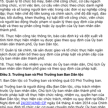
15. Quản lý tổ chức bộ máy, biên chế công chức, cơ cấu ngạch
công chức, vị trí việc làm, cơ cấu viên chức theo chức danh nghề
nghiệp và số lượng người làm việc trong các đơn vị sự nghiệp công
lập; thực hiện chế độ tiền lương và chính sách, chế độ đãi ngộ, đào
tạo, bồi dưỡng, khen thưởng, kỷ luật đối với công chức, viên chức
và người lao động thuộc phạm vi quản lý theo quy định của pháp
luật và theo sự phân công hoặc ủy quyền của Ủy ban nhân dân
thành phố.
16. Thực hiện công tác thông tin, báo cáo định kỳ và đột xuất về
tình hình thực hiện nhiệm vụ được giao theo quy định của Ủy ban
nhân dân thành phố, Ủy ban Dân tộc.
17. Quản lý tài chính, tài sản được giao và tổ chức thực hiện ngân
sách được phân bổ theo quy định của pháp luật và phân cấp của
Ủy ban nhân dân thành phố.
18. Thực hiện các nhiệm vụ khác do Ủy ban nhân dân, Chủ tịch Ủy
ban nhân dân thành phố giao và theo quy định của pháp luật.
Điều 3. Trưởng ban và Phó Trưởng ban Ban Dân tộc
1. Ban Dân tộc có Trưởng ban và không quá 03 Phó Trưởng ban.
a) Trưởng ban là người đứng đầu Ban Dân tộc, chịu trách nhiệm
trước Ủy ban nhân dân, Chủ tịch Ủy ban nhân dân thành phố và
trước pháp luật về thực hiện chức năng, nhiệm vụ, quyền hạn của
Ban Dân tộc; thực hiện các chức trách, nhiệm vụ quy định tại Điều 7
Nghị định số
24/2014/NĐ-CP
ngày 04 tháng 4 năm 2014 của Chính
phủ quy định tổ chức các cơ quan chuyên môn thuộc Ủy ban nhân