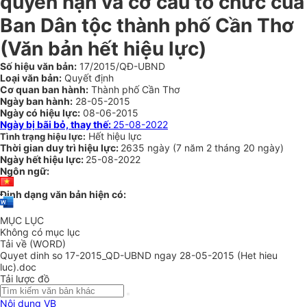
quyền hạn và cơ cấu tổ chức của
Ban Dân tộc thành phố Cần Thơ
(Văn bản hết hiệu lực)
Số hiệu văn bản:
17/2015/QĐ-UBND
Loại văn bản:
Quyết định
Cơ quan ban hành:
Thành phố Cần Thơ
Ngày ban hành:
28-05-2015
Ngày có hiệu lực:
08-06-2015
Ngày bị bãi bỏ, thay thế:
25-08-2022
Hết hiệu lực
Tình trạng hiệu lực:
Thời gian duy trì hiệu lực:
2635 ngày
(
7 năm
2 tháng
20 ngày
)
Ngày hết hiệu lực:
25-08-2022
Ngôn ngữ:
Định dạng văn bản hiện có:
MỤC LỤC
Không có mục lục
Tải về (WORD)
Quyet dinh so 17-2015_QD-UBND ngay 28-05-2015 (Het hieu
luc).doc
Tải lược đồ
Nội dung VB