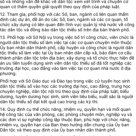
số và những vấn đề khác về dân tộc xem xét trình và chuyển cơ
quan có thẩm quyền giải quyết theo quy định của pháp luật.
12. Tham gia, phối hợp với các Sở, ban, ngành có liên quan thẩm
định các dự án, đề án do các Sở, ban, ngành và các cơ quan, tổ
chức xây dựng có liên quan đến lĩnh vực quản lý nhà nước về công
tác dân tộc và đồng bào dân tộc thiểu số trên địa bàn thành phố.
13. Phối hợp với Sở Nội vụ trong việc bố trí công chức, viên chức là
người dân tộc thiểu số làm việc tại các cơ quan chuyên môn thuộc
Ủy ban nhân dân thành phố, cấp huyện và công chức là người dân
tộc thiểu số làm việc tại Ủy ban nhân dân cấp xã, bảo đảm cơ cấu
thành phần dân tộc trên địa bàn; xây dựng và tổ chức thực hiện đề
án ưu tiên tuyển dụng sinh viên dân tộc thiểu số đã tốt nghiệp các
trường đại học, cao đẳng vào làm việc tại cơ quan nhà nước ở địa
phương.
Phối hợp với Sở Giáo dục và Đào tạo trong việc cử tuyển học sinh
dân tộc thiểu số vào học các trường đại học, cao đẳng, trung học
chuyên nghiệp, dân tộc nội trú theo quy định của pháp luật; biểu
dương, tuyên dương học sinh, sinh viên tiêu biểu, xuất sắc là người
dân tộc thiểu số đạt kết quả cao trong các kỳ thi.
14. Quy định cụ thể chức năng, nhiệm vụ, quyền hạn và mối quan
hệ công tác của văn phòng, các phòng chuyên môn, nghiệp vụ và
các đơn vị sự nghiệp công lập thuộc Ban, phù hợp với chức năng,
nhiệm vụ, quyền hạn của Ban theo hướng dẫn chung của Ủy ban
Dân tộc và theo quy định của Ủy ban nhân dân thành phố.