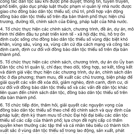
công tác dân tộc sau khi được phê duyệt; thông tin, tuyên truyền,
phổ biến, giáo dục pháp luật thuộc phạm vi quản lý nhà nước được
giao cho đồng bào dân tộc thiểu số; chủ trì, phối hợp vận động
đồng bào dân tộc thiểu số trên địa bàn thành phố thực hiện chủ
trương, đường lối, chính sách của Đảng, pháp luật của Nhà nước.
4. Tổ chức thực hiện các chính sách, chương trình, đề án, dự án, mô
hình thí điểm đầu tư phát triển kinh tế - xã hội đặc thù, hỗ trợ ổn
định cuộc sống cho đồng bào dân tộc thiểu số vùng đặc biệt khó
khăn, vùng sâu, vùng xa, vùng căn cứ địa cách mạng và công tác
định canh, định cư đối với đồng bào dân tộc thiểu số trên địa bàn
thành phố.
5. Tổ chức thực hiện các chính sách, chương trình, dự án do Ủy ban
Dân tộc chủ trì quản lý, chỉ đạo; theo dõi, tổng hợp, sơ kết, tổng kết
và đánh giá việc thực hiện các chương trình, dự án, chính sách dân
tộc ở địa phương; tham mưu, đề xuất các chủ trương, biện pháp để
giải quyết các vấn đề xóa đói, giảm nghèo, định canh, định cư, di
cư đối với đồng bào dân tộc thiểu số và các vấn đề dân tộc khác
liên quan đến chính sách dân tộc, đồng bào dân tộc thiểu số trên
địa bàn thành phố.
6. Tổ chức tiếp đón, thăm hỏi, giải quyết các nguyện vọng của
đồng bào dân tộc thiểu số theo chế độ chính sách và quy định của
pháp luật; định kỳ tham mưu tổ chức Đại hội đại biểu các dân tộc
thiểu số các cấp của thành phố; lựa chọn đề nghị cấp có thẩm
quyền khen thưởng các tập thể và cá nhân tiêu biểu có thành tích
xuất sắc ở vùng dân tộc thiểu số trong lao động, sản xuất, phát