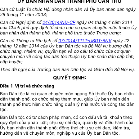
ỦY BAN NHÂN DÂN THÀNH PHỐ CẦN THƠ
Căn cứ Luật Tổ chức Hội đồng nhân dân và Ủy ban nhân dân ngày
26 tháng 11 năm 2003;
Căn cứ Nghị định số
24/2014/NĐ-CP
ngày 04 tháng 4 năm 2014
của Chính phủ quy định tổ chức các cơ quan chuyên môn thuộc Ủy
ban nhân dân thành phố, thành phố trực thuộc Trung ương;
Căn cứ Thông tư liên tịch số
07/2014/TTLT-UBDT-BNV
ngày 22
tháng 12 năm 2014 của Ủy ban Dân tộc và Bộ Nội vụ hướng dẫn
chức năng, nhiệm vụ, quyền hạn và cơ cấu tổ chức của cơ quan
chuyên môn về công tác dân tộc thuộc Ủy ban nhân dân cấp tỉnh,
cấp huyện;
Theo đề nghị của Trưởng ban Ban Dân tộc và Giám đốc Sở Nội vụ,
QUYẾT ĐỊNH:
Điều 1.
Vị trí và chức năng
Ban Dân tộc là cơ quan chuyên môn ngang Sở thuộc Ủy ban nhân
dân thành phố, có chức năng tham mưu, giúp Ủy ban nhân dân
thành phố thực hiện chức năng quản lý nhà nước về công tác dân
tộc.
Ban Dân tộc có tư cách pháp nhân, có con dấu và tài khoản theo
quy định của pháp luật; chịu sự chỉ đạo, quản lý và điều hành của
Ủy ban nhân dân thành phố; đồng thời chịu sự chỉ đạo, kiểm tra,
hướng dẫn về chuyên môn, nghiệp vụ của Ủy ban Dân tộc.