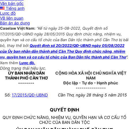
Văn bản gốc
Tiếng anh
Lược đồ
VB liên quan
Bản án áp dụng
Caselaw Việt Nam:
“Kể từ ngày 25-08-2022, Quyết định số
17/2015/QĐ-UBND ngày 28/05/2015 Quy định chức năng, nhiệm vụ,
quyền hạn và cơ cấu tổ chức của Ban Dân tộc thành phố Cần Thơ bị bãi
bỏ, thay thế bởi
Quyết định số 20/2022/QĐ-UBND ngày 05/08/2022
của Ủy ban nhân dân thành phố Cần Thơ Quy định chức năng, nhiệm
vụ, quyền hạn và cơ cấu tổ chức của Ban Dân tộc thành phố Cần Thơ
”.
Xem thêm
Lược đồ.
Dòng trạng thái hiệu lực.
ỦY BAN NHÂN DÂN
CỘNG HÒA XÃ HỘI CHỦ NGHĨA VIỆT
THÀNH PHỐ CẦN THƠ
NAM
--------
Độc lập - Tự do - Hạnh phúc
---------------
Số:
17/2015/QĐ-UBND
Cần Thơ, ngày 28 tháng 5 năm 2015
QUYẾT ĐỊNH
QUY ĐỊNH CHỨC NĂNG, NHIỆM VỤ, QUYỀN HẠN VÀ CƠ CẤU TỔ
CHỨC CỦA BAN DÂN TỘC