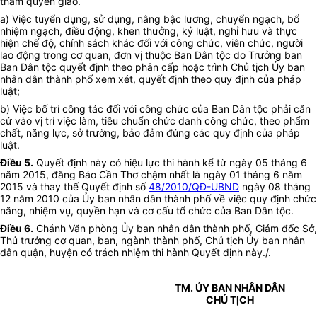
thẩm quyền giao.
a) Việc tuyển dụng, sử dụng, nâng bậc lương, chuyển ngạch, bổ
nhiệm ngạch, điều động, khen thưởng, kỷ luật, nghỉ hưu và thực
hiện chế độ, chính sách khác đối với công chức, viên chức, người
lao động trong cơ quan, đơn vị thuộc Ban Dân tộc do Trưởng ban
Ban Dân tộc quyết định theo phân cấp hoặc trình Chủ tịch Ủy ban
nhân dân thành phố xem xét, quyết định theo quy định của pháp
luật;
b) Việc bố trí công tác đối với công chức của Ban Dân tộc phải căn
cứ vào vị trí việc làm, tiêu chuẩn chức danh công chức, theo phẩm
chất, năng lực, sở trường, bảo đảm đúng các quy định của pháp
luật.
Điều 5.
Quyết định này có hiệu lực thi hành kể từ ngày 05 tháng 6
năm 2015, đăng Báo Cần Thơ chậm nhất là ngày 01 tháng 6 năm
2015 và thay thế Quyết định số
48/2010/QĐ-UBND
ngày 08 tháng
12 năm 2010 của Ủy ban nhân dân thành phố về việc quy định chức
năng, nhiệm vụ, quyền hạn và cơ cấu tổ chức của Ban Dân tộc.
Điều 6.
Chánh Văn phòng Ủy ban nhân dân thành phố, Giám đốc Sở,
Thủ trưởng cơ quan, ban, ngành thành phố, Chủ tịch Ủy ban nhân
dân quận, huyện có trách nhiệm thi hành Quyết định này./.
TM. ỦY BAN NHÂN DÂN
CHỦ TỊCH