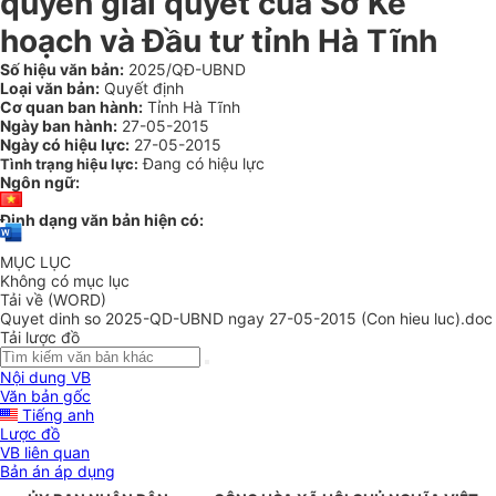
quyền giải quyết của Sở Kế
hoạch và Đầu tư tỉnh Hà Tĩnh
Số hiệu văn bản:
2025/QĐ-UBND
Loại văn bản:
Quyết định
Cơ quan ban hành:
Tỉnh Hà Tĩnh
Ngày ban hành:
27-05-2015
Ngày có hiệu lực:
27-05-2015
Đang có hiệu lực
Tình trạng hiệu lực:
Ngôn ngữ:
Định dạng văn bản hiện có:
MỤC LỤC
Không có mục lục
Tải về (WORD)
Quyet dinh so 2025-QD-UBND ngay 27-05-2015 (Con hieu luc).doc
Tải lược đồ
Nội dung VB
Văn bản gốc
Tiếng anh
Lược đồ
VB liên quan
Bản án áp dụng