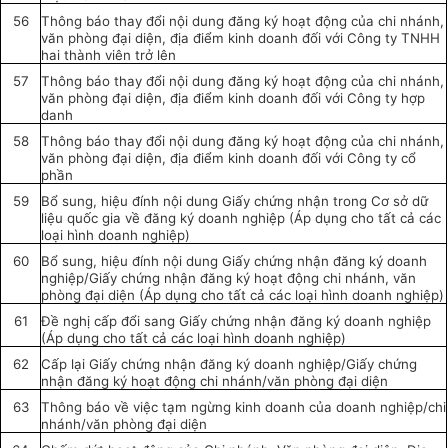
56
Thông báo thay đổi nội dung
đăng ký
hoạt động của chi nhánh,
văn phòng đại diện, địa điểm kinh doanh đối với Công ty TNHH
hai thành viên trở lên
57
Thông báo thay đổi nội dung
đăng ký
hoạt động của chi nhánh,
văn phòng đại diện, địa điểm kinh doanh
đối với
Công ty hợp
danh
58
Thông báo thay đổi nội dung đăng ký hoạt động của chi nhánh,
văn phòng đại diện, địa điểm kinh doanh đối với Công ty cổ
phần
59
Bổ sung, hiệu đính nội dung Giấy chứng nhận trong Cơ
sở
dữ
liệu quốc gia về đăng ký doanh nghiệp (Áp dụng cho tất cả các
loại hình doanh nghiệp)
60
Bổ sung, hiệu đính nội dung Giấy chứng nhận
đăng ký
doanh
nghiệp/Giấy chứng nhận
đăng ký
hoạt động chi nhánh,
văn
phòng đại diện (Áp dụng cho tất cả các loại hình doanh nghiệp)
61
Đề nghị cấp đổi sang Giấy chứng nhận đăng ký doanh nghiệp
(Áp dụng cho tất cả các loại hình doanh nghiệp)
62
Cấp lại Giấy chứng nhận đăng ký doanh nghiệp/Giấy chứng
nhận đăng ký hoạt động chi nhánh/văn phòng đại diện
63
Thông báo
về
việc
tạm ngừng kinh doanh của doanh nghiệp/chi
nhánh/văn phòng đại diện