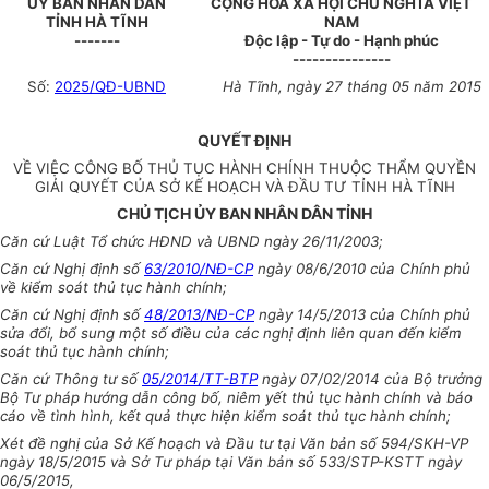
ỦY BAN NHÂN DÂN
CỘNG HÒA XÃ HỘI CHỦ NGHĨA VIỆT
TỈNH HÀ TĨNH
NAM
-------
Độc lập - Tự do - Hạnh phúc
---------------
Số:
2025/QĐ-UBND
Hà Tĩnh
, ngày 27 tháng 05 năm 2015
QUYẾT ĐỊNH
VỀ VIỆC CÔNG BỐ THỦ TỤC HÀNH CHÍNH THU
Ộ
C THẨM QUYỀN
GIẢI QUYẾT CỦA SỞ KẾ HO
Ạ
CH VÀ ĐẦU TƯ TỈNH HÀ TĨNH
CHỦ TỊCH ỦY BAN NHÂN DÂN TỈNH
C
ă
n cứ Luật Tổ chức HĐND và UBND ngày 26/11/2003;
C
ă
n cứ Nghị định số
63/2010/NĐ-CP
ngày 08/6/2010 của Chính phủ
về kiểm soát thủ tục hành ch
í
nh;
Căn cứ
Nghị định số
48/2013/NĐ-CP
ngày 14/5/2013 của Ch
í
nh phủ
sửa đổi, bổ sung một s
ố
điều của các nghị định liên quan đến kiểm
soát thủ tục hành ch
í
nh;
Căn cứ Thông tư số
05/2014/TT-BTP
ngày 07/02/2014 của Bộ trưởng
Bộ Tư pháp hướng dẫn công bố, niêm yết thủ tục hành chính và báo
cáo về tình hình, k
ế
t quả thực hiện kiểm so
á
t thủ tục hành chính;
Xét đề nghị của Sở K
ế
hoạch và Đầu tư tại Văn bản số 594/SKH-VP
ngày 18/5/2015 và
Sở
Tư pháp tại
Văn
bản số 533/STP-KSTT ngày
06/5/2015,