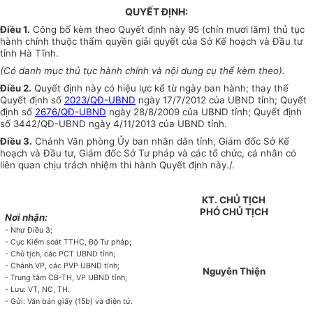
QUYẾT ĐỊNH:
Điều 1.
Công bố kèm theo Quyết định này 95 (chín mươi lăm) thủ tục
hành chính thuộc thẩm quyền giải quyết của Sở
Kế hoạch
và Đầu tư
tỉnh
Hà Tĩnh
.
(
Có
danh mục thủ tục hành chính và nội dung cụ thể kèm theo).
Điều 2.
Quyết định này có hiệu lực kể từ ngày ban hành; thay thế
Quyết định số
2023/QĐ-UBND
ngày 17/7/2012 của UBND tỉnh; Qu
y
ết
định s
ố
2676/QĐ-UBND
ngày 28/8/2009 của UBND tỉnh; Quyết đ
ịnh
s
ố
3442/QĐ-
UBND
ngày 4/11/2013 của UBND tỉnh.
Điều 3.
Chánh Văn phòng
Ủy ban
nhân dân tỉnh, Giám đốc
Sở
Kế
hoạch
và Đầu tư, Giám đốc Sở Tư pháp và các tổ chức, cá nhân có
liên quan chịu trách nhiệm thi hành Quyết định này./.
KT. CHỦ TỊCH
PHÓ CHỦ TỊCH
Nơi nhận:
- Như Điều 3;
- Cục Kiểm soát TTHC, Bộ Tư pháp;
- Chủ tịch, các PCT UBND tỉnh;
- Chánh VP, các PVP UBND tỉnh;
Nguyễn Thiện
- Trung tâm CB-TH, VP
UBND
tỉnh;
- Lưu: VT, NC, TH.
- Gửi: Văn bản giấy (15b) và điện tử.