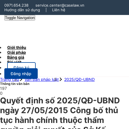
0971.654.238
service.center@caselaw.vn
Hướng dẫn sử dụng
|
Liên hệ
Toggle Navigation
Giới thiệu
Giải pháp
Bảng giá
Bài viết
Đăng ký
Đăng nhập
Trang chủ
Văn bản pháp luật
2025/QĐ-UBND
Thông tin văn bản
197
0
Quyết định số 2025/QĐ-UBND
ngày 27/05/2015 Công bố thủ
tục hành chính thuộc thẩm