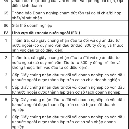
64
Chấm dứt hoạt động của Chi nhánh, Văn phòng đại diện, Địa
điểm kinh doanh
65
Thông báo Doanh nghiệp chấm dứt tồn tại do bị chia/bị hợp
nhất/bị sát nhập
66
Giải thể doanh nghiệp
IV
Lĩnh vực đầu tư của nước ngoài (FDI)
1
Thẩm tra, cấp giấy chứng nhận đầu tư
đối với
dự án đầu tư
nước ngoài (có quy mô vốn đầu tư dưới 300 tỷ đồng và thuộc
lĩnh vực đầu tư có điều kiện)
2
Thẩm tra, cấp giấy chứng nhận đầu tư đối với dự án đầu tư
nước ngoài (có quy mô vốn đầu tư từ 300 tỷ đồng trở lên và
không thuộc lĩnh vực đầu tư có điều kiện).
3
Cấp Giấy chứng nhận đầu tư
đối với
doanh nghiệp có vốn đầu
tư nước ngoài đ
ượ
c thành lập trên cơ
sở
chia doanh nghiệp
4
Cấp Giấy chứng nhận đầu tư
đối với
doanh nghiệp có vốn đầu
tư nước ngoài được thành lập trên cơ sở tách doanh nghiệp
5
Cấp Giấy chứng nhận đầu tư đối với doanh nghiệp có vốn đầu
tư nước ngoài được thành lập trên cơ sở hợp nhất doanh
nghiệp
6
Cấp Giấy chứng nhận đầu tư đối với doanh nghiệp có vốn đầu
tư nước ngoài được thành lập trên cơ sở sáp nhập doanh
nghiệp