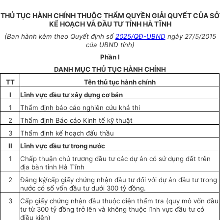
THỦ TỤC HÀNH CHÍNH THUỘC THẨM QUYỀN GIẢI QUYẾT CỦA SỞ
KẾ HOẠCH VÀ ĐẦU TƯ TỈNH HÀ TĨNH
(Ban hành kèm theo
Quyết định số
2025/QĐ-UBND
ngày 27/5/2015
của
UBND
tỉnh)
Phần I
DANH MỤC THỦ TỤC HÀNH CHÍNH
TT
Tên thủ tục hành chính
I
Lĩnh vực đầu tư xây dựng cơ bản
1
Thẩm định báo cáo nghiên cứu khả thi
2
Thẩm định Báo cáo Kinh tế kỹ thuật
3
Thẩm định kế hoạch đấu thầu
II
Lĩnh vực đầu tư trong nước
1
Chấp thuận chủ trương đầu tư các
dự án
có sử dụng đất
trên
địa bàn tỉnh
Hà Tĩnh
2
Đăng ký
/cấp giấy chứng nhận đầu tư
đối với
dự án đầu tư trong
nước có số vốn đầu tư dưới 300 tỷ đồng.
3
Cấp giấy chứng nhận đầu thuộc diện thẩm tra (quy mô vốn đầu
tư từ 300 tỷ đồng trở lên và không thuộc lĩnh vực đầu tư có
điều kiện
)