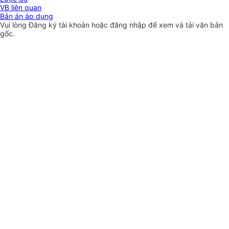
VB liên quan
Bản án áp dụng
Vui lòng
Đăng ký
tài khoản hoặc
đăng nhập
để xem và tải văn bản
gốc.