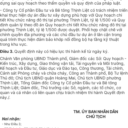
dựng sai quy hoạch theo thẩm quyền và quy định của pháp luật.
- Công ty Cổ phần Đầu tư và Bê tông Thịnh Liệt có trách nhiệm triển
khai thực hiện dự án đầu tư xây dựng phù hợp với Quy hoạch chi
tiết Khu chức năng đô thị tại phường Thịnh Liệt, tỷ lệ 1/500 và Quy
định quản lý theo đồ án Quy hoạch chi tiết Khu chức năng đô thị tại
phường Thịnh Liệt, tỷ lệ 1/500 được duyệt. Phối hợp chặt chẽ với
chính quyền địa phương và các chủ đầu tư dự án ở lân cận trong
quá trình thực hiện đảm bảo khớp nối đồng bộ hạ tầng kỹ thuật
trong khu vực.
Điều 3.
Quyết định này có hiệu lực thi hành kể từ ngày ký.
Chánh Văn phòng UBND Thành phố, Giám đốc các Sở: Quy hoạch -
Kiến trúc, Xây dựng, Giao thông vận tải, Tài nguyên và Môi trường,
Kế hoạch và Đầu tư, Giáo dục và Đào tạo, Công thương, Tài chính,
Cảnh sát Phòng cháy và chữa cháy, Công an Thành phố, Bộ Tư lệnh
Thủ đô; Chủ tịch UBND quận Hoàng Mai, Chủ tịch UBND phường
Thịnh Liệt, Tổng Giám đốc Công ty Cổ phần Đầu tư và Bê tông
Thịnh Liệt; Giám đốc, Thủ trưởng các Sở, ngành, các tổ chức, cơ
quan và cá nhân có liên quan chịu trách nhiệm thi hành Quyết định
này./.
TM. ỦY BAN NHÂN DÂN
CHỦ TỊCH
Nơi nhận:
- Như Điều 3;