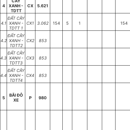
CÂY
4
XANH -
CX
5.621
TDTT
Đ
Ấ
T C
Â
Y
4.1
X
A
NH
-
CX
1
3.062
154
5
1
154
TDTT 1
Đ
Ấ
T C
Â
Y
4.2
XANH
-
CX2
853
TDTT2
ĐẤT CÂY
4.3
XANH -
CX3
853
TDTT3
Đ
Ấ
T CÂY
4.4
X
A
NH -
CX4
853
TDTT4
BÃI Đ
Ỗ
5
P
980
XE