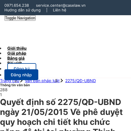
0971.654.238
service.center@caselaw.vn
Hướng dẫn sử dụng
|
Liên hệ
Toggle Navigation
Giới thiệu
Giải pháp
Bảng giá
Bài viết
Đăng ký
Đăng nhập
Trang chủ
Văn bản pháp luật
2275/QĐ-UBND
Thông tin văn bản
288
1
Quyết định số 2275/QĐ-UBND
ngày 21/05/2015 Về phê duyệt
quy hoạch chi tiết khu chức