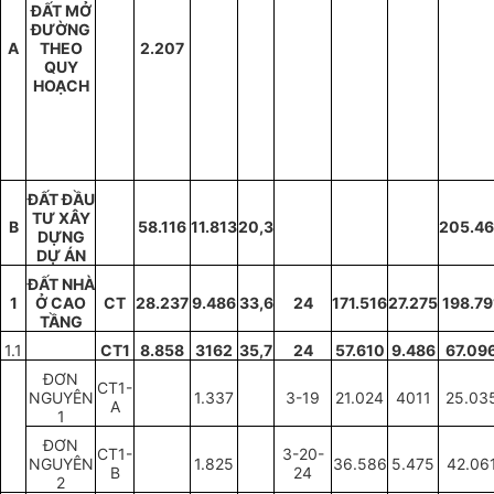
ĐẤT MỞ
ĐƯỜNG
A
THEO
2.207
QUY
HOẠCH
ĐẤT ĐẦU
TƯ XÂY
B
58.116
11.813
20,3
205.4
DỰNG
DỰ ÁN
ĐẤT NHÀ
1
Ở CAO
CT
28.237
9.486
33,6
24
171.516
27.275
198.79
TẦNG
1.1
CT1
8.858
3162
35,7
24
57.610
9.486
67.09
ĐƠN
CT1-
NGUYÊN
1.337
3-19
21.024
4011
25.03
A
1
ĐƠN
CT1-
3-20-
NGUYÊN
1.825
36.586
5.475
42.06
B
24
2