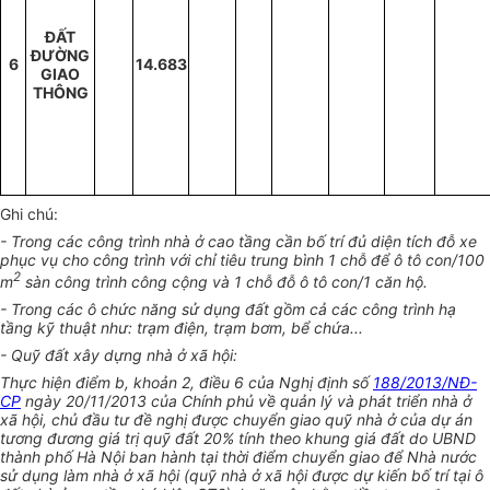
Đ
Ấ
T
ĐƯỜNG
6
14.683
GIAO
THÔNG
Ghi chú:
- Trong các công trình nhà ở cao tầng cần bố trí đủ diện tích đỗ xe
phục vụ cho công trình với chỉ tiêu trung bình 1 chỗ để ô tô con/100
2
m
sàn công trình công cộng và 1 chỗ đỗ ô tô con/1 căn hộ.
- Trong các ô chức năng sử dụng đất gồm cả các công trình hạ
tầng kỹ thuật như: trạm điện, trạm bơm, bể chứa...
- Quỹ đất xây dựng nhà ở xã hội:
Thực hiện điểm b, khoản 2, điều 6 của Nghị định số
188/2013/NĐ-
CP
ngày 20/11/2013 của Chính phủ về quản lý và phát triển nhà ở
xã hội, chủ đầu tư đề nghị được chuyển giao quỹ nhà ở của dự án
tương đương giá trị quỹ đất 20% tính theo khung giá đất do UBND
thành phố Hà Nội ban hành tại thời điểm chuyển giao để Nhà nước
sử dụng làm nhà ở xã hội (quỹ nhà ở xã hội được dự kiến bố trí tại ô