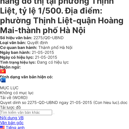
năng đô thị tại phường Thịnh
Liệt, tỷ lệ 1/500. Địa điểm:
phường Thịnh Liệt-quận Hoàng
Mai-thành phố Hà Nội
Số hiệu văn bản:
2275/QĐ-UBND
Loại văn bản:
Quyết định
Cơ quan ban hành:
Thành phố Hà Nội
Ngày ban hành:
21-05-2015
Ngày có hiệu lực:
21-05-2015
Đang có hiệu lực
Tình trạng hiệu lực:
Ngôn ngữ:
Định dạng văn bản hiện có:
MỤC LỤC
Không có mục lục
Tải về (WORD)
Quyet dinh so 2275-QD-UBND ngay 21-05-2015 (Con hieu luc).doc
Tải lược đồ
Nội dung VB
Văn bản gốc
Tiếng anh