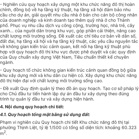
- Nghiên cứu quy hoạch xây dựng một khu chức năng đô thị hoàn
chỉnh, đồng bộ về hạ tầng kỹ thuật, hạ tầng xã hội đảm bảo nhu
cầu cho dự án, giải quyết nhu cầu nhà ở bán cho cán bộ công nhân
của doanh nghiệp và kinh doanh tạo thêm quỹ nhà ở cho Thành
phố. Phục vụ nhu cầu dịch vụ công cộng, trường học, nhà trẻ, cây
xanh... của người dân trong khu vực, góp phần cải thiện, nâng cao
chất lượng môi trường sống. Đề xuất các chỉ tiêu cơ bản về dân số,
đất đai, hạ tầng xã hội và hạ tầng kỹ thuật, các yêu cầu nguyên tắc
về không gian kiến trúc cảnh quan, kết nối hạ tầng kỹ thuật phù
hợp với quy hoạch đô thị khu vực được phê duyệt và các quy định
của Quy chuẩn xây dựng Việt Nam, Tiêu chuẩn thiết kế chuyên
ngành.
- Quy hoạch tổ chức không gian kiến trúc cảnh quan đồng bộ giữa
khu xây dựng mới và khu dân cư hiện có. Xây dựng khu chức năng
đô thị hiện đại với chất lượng môi trường sống cao.
- Đề xuất Quy định quản lý theo đồ án quy hoạch. Tạo cơ sở pháp lý
cho Chủ đầu tư tiến hành lập dự án đầu tư xây dựng theo đúng
trình tự quản lý đầu tư và xây dựng hiện hành.
4. Nội dung quy hoạch chi tiết:
4.1. Quy hoạch tổng mặt bằng sử dụng đất:
Phạm vi nghiên cứu Quy hoạch chi tiết Khu chức năng đô thị tại
phường Thịnh Liệt, tỷ lệ 1/500 có tổng số diện tích: khoảng 60.323
2
m
.