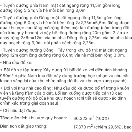
- Tuyến đường phía Nam: mặt cắt ngang rộng 11,5m gồm lòng
đường rộng 5,5m; vỉa hè mỗi bên rộng 3,0m.
- Tuyến đường phía Đông: mặt cắt ngang rộng 11,5m gồm lòng
đường rộng 6,0m; vỉa hè mỗi bên rộng 2x2,75m=5,5m. Riêng đoạn
qua khu vực cao tầng mở rộng thêm một làn đường (nằm trong đất
của khu quy hoạch) vì vậy bề rộng đường rộng 20m gồm: 2 làn xe
chạy rộng 2x6m=12m, vỉa hè phía Đông rộng 2,75m, vỉa hè phía khu
quy hoạch rộng 3,0m, dải phân cách rộng 2,25m.
- Tuyến đường hướng Đông - Tây trong khu đô thị: mặt cắt ngang
rộng 12m gồm lòng đường rộng 6,0m; vỉa hè mỗi bên rộng 3,0m.
- Nhu cầu đỗ xe:
+ Bãi đỗ xe tập trung: Xây dựng 01 bãi đỗ xe với diện tích khoảng
2
980m
ở phía Nam khu đất xây dựng trường học (phục vụ nhu cầu
khách vãng lai của khu chức năng đô thị và khu vực xung quanh).
+ Đối với khu nhà cao tầng: Nhu cầu đỗ xe được bố trí trong khuôn
viên và tầng hầm của ô đất. Lối lên xuống được tiếp cận từ các
tuyến đường nội bộ của khu quy hoạch (chi tiết sẽ được xác định
chính xác trong giai đoạn sau).
- Chỉ tiêu đạt được:
Tổng diện tích khu vực quy hoạch:
2
60.323 m
(100%)
Diện tích đất giao thông:
2
17.870 m
(chiếm 29,6%), bao