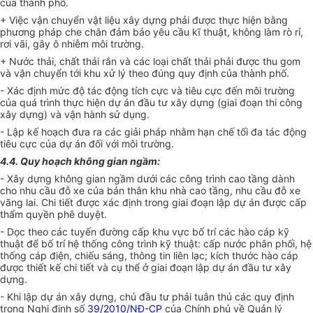
của thành phố.
+ Việc vận chuyển vật liệu xây dựng phải được thực hiện bằng
phương pháp che chắn đảm bảo yêu cầu kĩ thuật, không làm rò rỉ,
rơi vãi, gây ô nhiễm môi trường.
+ Nước thải, chất thải rắn và các loại chất thải phải được thu gom
và vận chuyển tới khu xử lý theo đúng quy định của thành phố.
- Xác định mức độ tác động tích cực và tiêu cực đến môi trường
của quá trình thực hiện dự án đầu tư xây dựng (giai đoạn thi công
xây dựng) và vận hành sử dụng.
- Lập kế hoạch đưa ra các giải pháp nhằm hạn chế tối đa tác động
tiêu cực của dự án đối với môi trường.
4.4.
Quy hoạch không gian ngầm:
- Xây dựng không gian ngầm dưới các công trình cao tầng dành
cho nhu cầu đỗ xe của bản thân khu nhà cao tầng, nhu cầu đỗ xe
vãng lai. Chi tiết được xác định trong giai đoạn lập dự án được cấp
thẩm quyền phê duyệt.
- Dọc theo các tuyến đường cấp khu vực bố trí các hào cáp kỹ
thuật để bố trí hệ thống công trình kỹ thuật: cấp nước phân phối, hệ
thống cáp điện, chiếu sáng, thông tin liên lạc; kích thước hào cáp
được thiết kế chi tiết và cụ thể ở giai đoạn lập dự án đầu tư xây
dựng.
- Khi lập dự án xây dựng, chủ đầu tư phải tuân thủ các quy định
trong Nghị định số
39/2010/NĐ-CP
của Chính phủ về Quản lý