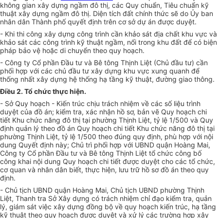
không gian xây dựng ngầm đô thị, các Quy chuẩn, Tiêu chuẩn kỹ
thuật xây dựng ngầm đô thị. Diện tích đất chính thức sẽ do Ủy ban
nhân dân Thành phố quyết định trên cơ sở dự án được duyệt.
- Khi thi công xây dựng công trình cần khảo sát địa chất khu vực và
khảo sát các công trình kỹ thuật ngầm, nổi trong khu đất để có biện
pháp bảo vệ hoặc di chuyển theo quy hoạch.
- Công ty Cổ phần Đầu tư và Bê tông Thịnh Liệt (Chủ đầu tư) cần
phối hợp với các chủ đầu tư xây dựng khu vực xung quanh để
thống nhất xây dựng hệ thống hạ tầng kỹ thuật, đường giao thông.
Điều 2. Tổ chức thực hiện.
- Sở Quy hoạch - Kiến trúc chịu trách nhiệm về các số liệu trình
duyệt của đồ án; kiểm tra, xác nhận hồ sơ, bản vẽ Quy hoạch chi
tiết Khu chức năng đô thị tại phường Thịnh Liệt, tỷ lệ 1/500 và Quy
định quản lý theo đồ án Quy hoạch chi tiết Khu chức năng đô thị tại
phường Thịnh Liệt, tỷ lệ 1/500 theo đúng quy định, phù hợp với nội
dung Quyết định này; Chủ trì phối hợp với UBND quận Hoàng Mai,
Công ty Cổ phần Đầu tư và Bê tông Thịnh Liệt tổ chức công bố
công khai nội dung Quy hoạch chi tiết được duyệt cho các tổ chức,
cơ quan và nhân dân biết, thực hiện, lưu trữ hồ sơ đồ án theo quy
định.
- Chủ tịch UBND quận Hoàng Mai, Chủ tịch UBND phường Thịnh
Liệt, Thanh tra Sở Xây dựng có trách nhiệm chỉ đạo kiểm tra, quản
lý, giám sát việc xây dựng đồng bộ về quy hoạch kiến trúc, hạ tầng
kỹ thuật theo quy hoạch được duyệt và xử lý các trường hợp xây