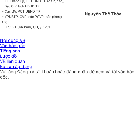
- TT Thành ủy, TT HĐND TP (để b/cáo);
- Đ/c Chủ tịch UBND TP;
- Các đ/c PCT UBND TP;
Nguyễn Thế Thảo
- VPUBTP: CVP, các PCVP, các phòng
CV;
- Lưu: VT (46 bản), QH
. 1251
A2
Nội dung VB
Văn bản gốc
Tiếng anh
Lược đồ
VB liên quan
Bản án áp dụng
Vui lòng
Đăng ký
tài khoản hoặc
đăng nhập
để xem và tải văn bản
gốc.