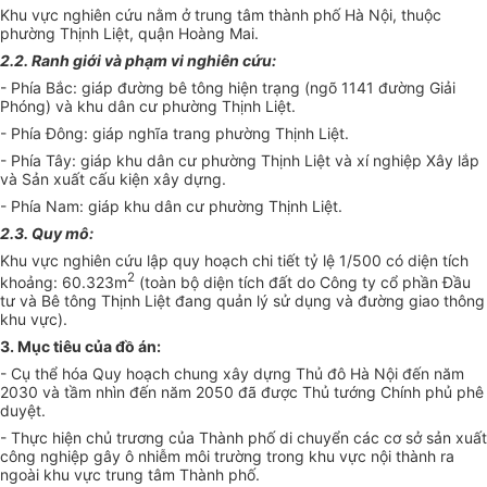
Khu vực nghiên cứu nằm ở trung tâm thành phố Hà Nội, thuộc
phường Thịnh Liệt, quận Hoàng Mai.
2.2. Ranh giới và phạm vi nghiên cứu:
- Phía Bắc: giáp đường bê tông hiện trạng (ngõ 1141 đường Giải
Phóng) và khu dân cư phường Thịnh Liệt.
- Phía Đông: giáp nghĩa trang phường Thịnh Liệt.
- Phía Tây: giáp khu dân cư phường Thịnh Liệt và xí nghiệp Xây lắp
và Sản xuất cấu kiện xây dựng.
- Phía Nam: giáp khu dân cư phường Thịnh Liệt.
2.3. Quy mô:
Khu vực nghiên cứu lập quy hoạch chi tiết tỷ lệ 1/500 có diện tích
2
khoảng: 60.323m
(toàn bộ diện tích đất do Công ty cổ phần Đầu
tư và Bê tông Thịnh Liệt đang quản lý sử dụng và đường giao thông
khu vực).
3. Mục tiêu của đồ án:
- Cụ thể hóa Quy hoạch chung xây dựng Thủ đô Hà Nội đến năm
2030 và tầm nhìn đến năm 2050 đã được Thủ tướng Chính phủ phê
duyệt.
- Thực hiện chủ trương của Thành phố di chuyển các cơ sở sản xuất
công nghiệp gây ô nhiễm môi trường trong khu vực nội thành ra
ngoài khu vực trung tâm Thành phố.