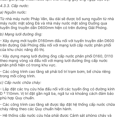
4.3.3.
Cấp nước:
a)
Nguồn nước:
Từ nhà máy nước Pháp Vân, lâu dài sẽ được bổ sung nguồn từ nhà
máy nước mặt sông Đà và nhà máy nước mặt sông Đuống qua
tuyến ống truyền dẫn D600mm hiện có trên đường Giải Phóng.
b) Mạng lưới đường ống:
- Xây dựng mới tuyến D160mm đấu nối với tuyến truyền dẫn D600
trên đường Giải Phóng đấu nối với mạng lưới cấp nước phân phối
của khu chức năng đô thị.
- Xây dựng mạng lưới đường ống cấp nước phân phối D160, D110
theo mạng vòng và đấu nối với mạng lưới đường ống cấp nước
phân phối hiện có trong khu vực.
- Các công trình cao tầng sẽ phải bố trí trạm bơm, bể chứa riêng
trong mỗi công trình.
c) Cấp nước chữa cháy:
- Lắp đặt các trụ cứu hỏa đấu nối với các tuyến ống có đường kính
D ³ 110mm. Vị trí đặt gần ngã ba, ngã tư và khoảng cách đảm bảo
phù hợp Quy chuẩn.
- Các công trình cao tầng sẽ được lắp đặt hệ thống cấp nước chữa
cháy riêng theo các Quy chuẩn hiện hành.
- Hệ thống cấp nước cứu hỏa phải được Cảnh sát phòng cháy và