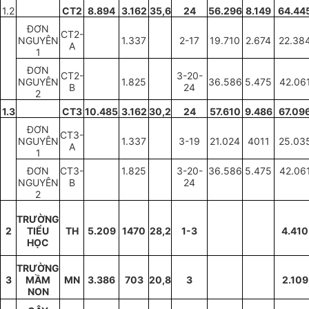
1.2
CT2
8.894
3.162
35,6
24
56.296
8.149
64.44
ĐƠN
CT2-
NGUYÊN
1.337
2-17
19.710
2.674
22.38
A
1
ĐƠN
CT2-
3-20-
NGUYÊN
1.825
36.586
5.475
42.06
B
24
2
1.3
CT3
10.485
3.162
30,2
24
57.610
9.486
67.09
ĐƠN
CT3-
NGUYÊN
1.337
3-19
21.024
4011
25.03
A
1
ĐƠN
CT3-
1.825
3-20-
36.586
5.475
42.06
NGUYÊN
B
24
2
TRƯỜNG
2
TIỂU
TH
5.209
1470
28,2
1-3
4.410
HỌC
TRƯỜNG
3
M
Ầ
M
MN
3.386
703
20,8
3
2.109
NON