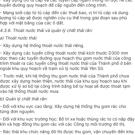
tuyến đường quy hoạch để cấp nguồn đến công trình.
- Mạng lưới cáp từ tủ cáp đến các thuê bao, vị trí tủ cáp và dung
lượng tủ cáp sẽ được nghiên cứu cụ thể trong giai đoạn sau phù
hợp với mặt bằng của các ô đất.
4.3.6. Thoát nước thải và quản lý chất thải rắn:
a) Thoát nước thải:
- Xây dựng hệ thống thoát nước thải riêng.
- Xây dựng các tuyến cống thoát nước thải kích thước D300 mm
dọc theo các tuyến đường quy hoạch thu gom nước thải của công
trình thoát ra các tuyến cống thoát nước thải của Thành phố ở bên
ngoài khu quy hoạch về trạm xử lý nước thải Yên Sở.
- Trước mắt, khi hệ thống thu gom nước thải của Thành phố chưa
được xây dựng hoàn thiện, nước thải của khu quy hoạch sau khi
được xử lý sơ bộ tại công trình bằng bể tự hoại sẽ được thoát tạm
vào hệ thống thoát nước mưa.
b) Quản lý chất thải rắn:
- Đối với khu vực cao tầng: Xây dựng hệ thống thu gom rác cho
từng đơn nguyên.
- Đối với khu vực trường học: Bố trí xe hoặc thùng rác to có nắp đậy
kín và hợp đồng thu gom rác với các Công ty môi trường đô thị.
- Rác thải khu chức năng đô thị được thu gom, vận chuyển đến khu