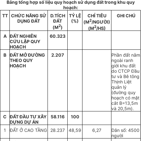
Bảng tổng hợp số liệu quy hoạch sử dụng đất trong khu quy
hoạch:
TT
CHỨC NĂNG SỬ
D.TÍCH
TỶ L
Ệ
CHỈ TIÊU
GHI CH
Ú
DỤNG ĐẤT
ĐẤT
(%)
2
(M
/NGƯỜI)
2
(M
)
2
(M
/HS)
A
ĐẤT NGHIÊN
60.323
CỨU LẬP QUY
HOẠCH
B
ĐẤT MỞ ĐƯỜNG
2.207
Phần đất nằm
THEO QUY
ngoài ranh
HOẠCH
giới khu đất
do CTCP Đầu
tư và Bê tông
Thịnh Liệt
quản lý
(đường quy
hoạch có mặt
cắt B=13,5m
và 20,5m).
C
ĐẤT ĐẦU TƯ XÂY
58.116
100
DỰNG DỰ ÁN
1
ĐẤT Ở CAO TẦNG
28.237
48,59
6,27
Dân số: 4500
người