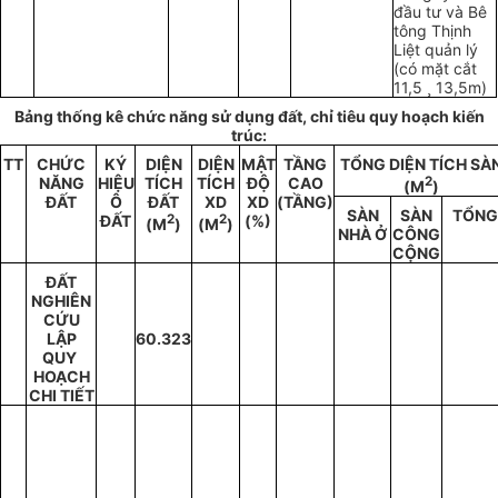
đầu tư và Bê
tông Thịnh
Liệt quản lý
(có mặt cắt
11,5 ¸ 13,5m)
Bảng thống kê chức năng sử dụng đất, chỉ tiêu quy hoạch kiến
trúc:
TT
CHỨC
KÝ
DIỆN
DIỆN
M
Ậ
T
T
Ầ
NG
T
Ổ
NG DIỆN TÍCH SÀ
NĂNG
HIỆU
TÍCH
TÍCH
ĐỘ
CAO
2
(M
)
Đ
Ấ
T
Ô
ĐẤT
XD
XD
(T
Ầ
NG)
SÀN
SÀN
TỔN
ĐẤT
2
2
(%)
(M
)
(M
)
NHÀ Ở
CÔNG
CỘNG
ĐẤT
NGHIÊN
CỨU
LẬP
60.323
QUY
HOẠCH
CHI TIẾT