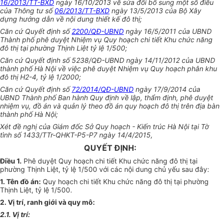
16/2013/TT-BXD
ngày 16/10/2013 về sửa đổi bổ sung một số điều
của Thông tư số
06/2013/TT-BXD
ngày 13/5/2013 của Bộ Xây
dựng hướng dẫn về nội dung thiết kế đô thị;
Căn cứ Quyết định số
2200/QĐ-UBND
ngày 16/5/2011 của UBND
Thành phố phê duyệt Nhiệm vụ Quy hoạch chi tiết Khu chức năng
đô thị tại phường Thịnh Liệt tỷ lệ 1/500;
Căn cứ Quyết định số 5238/QĐ-UBND ngày 14/11/2012 của UBND
thành phố Hà Nội về việc phê duyệt Nhiệm vụ Quy hoạch phân khu
đô thị H2-4, tỷ lệ 1/2000;
Căn cứ Quyết định số
72/2014/QĐ-UBND
ngày 17/9/2014 của
UBND Thành phố Ban hành Quy định về lập, thẩm định, phê duyệt
nhiệm vụ, đồ án và quản lý theo đồ án quy hoạch đô thị trên địa bàn
thành phố Hà Nội;
Xét đề nghị của Giám đốc Sở Quy hoạch - Kiến trúc Hà Nội tại Tờ
tình số 1433/TTr-QHKT-P5-P7 ngày 14/4/2015,
QUYẾT ĐỊNH:
Điều 1.
Phê duyệt Quy hoạch chi tiết Khu chức năng đô thị tại
phường Thịnh Liệt, tỷ lệ 1/500 với các nội dung chủ yếu sau đây:
1. Tên đồ án:
Quy hoạch chi tiết Khu chức năng đô thị tại phường
Thịnh Liệt, tỷ lệ 1/500.
2. Vị trí, ranh giới và quy mô:
2.1. Vị trí: