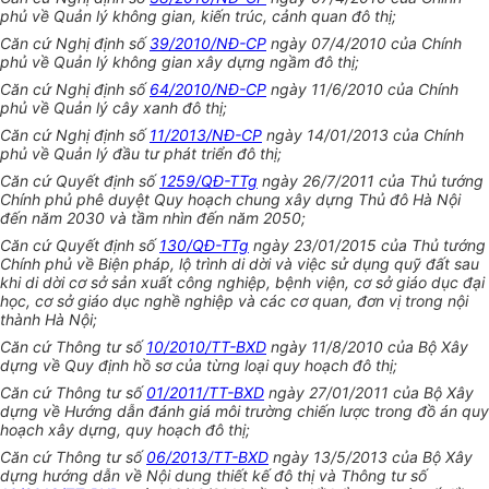
phủ về Quản lý không gian, kiến trúc, cảnh quan đô thị;
Căn cứ Nghị định số
39/2010/NĐ-CP
ngày 07/4/2010 của Chính
phủ về Quản lý không gian xây dựng ngầm đô thị;
Căn cứ Nghị định số
64/2010/NĐ-CP
ngày 11/6/2010 của Chính
phủ về Quản lý cây xanh đô thị;
Căn cứ Nghị định số
11/2013/NĐ-CP
ngày 14/01/2013 của Chính
phủ về Quản lý đầu tư phát triển đô thị;
Căn cứ Quyết định số
1259/QĐ-TTg
ngày 26/7/2011 của Thủ tướng
Chính phủ phê duyệt Quy hoạch chung xây dựng Thủ đô Hà Nội
đến năm 2030 và tầm nhìn đến năm 2050;
Căn cứ Quyết định số
130/QĐ-TTg
ngày 23/01/2015 của Thủ tướng
Chính phủ về Biện pháp, lộ trình di dời và việc sử dụng quỹ đất sau
khi di dời cơ sở sản xuất công nghiệp, bệnh viện, cơ sở giáo dục đại
học, cơ sở giáo dục nghề nghiệp và các cơ quan, đơn vị trong nội
thành Hà Nội;
Căn cứ Thông tư số
10/2010/TT-BXD
ngày 11/8/2010 của Bộ Xây
dựng về Quy định hồ sơ của từng loại quy hoạch đô thị;
Căn cứ Thông tư số
01/2011/TT-BXD
ngày 27/01/2011 của Bộ Xây
dựng về Hướng dẫn đánh giá môi trường chiến lược trong đồ án quy
hoạch xây dựng, quy hoạch đô thị;
Căn cứ Thông tư số
06/2013/TT-BXD
ngày 13/5/2013 của Bộ Xây
dựng hướng dẫn về Nội dung thiết kế đô thị và Thông tư số