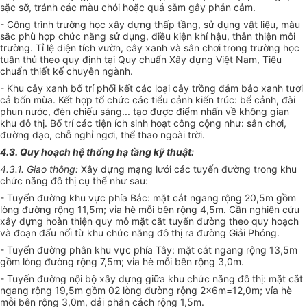
sặc sỡ, tránh các màu chói hoặc quá sẫm gây phản cảm.
- Công trình trường học xây dựng thấp tầng, sử dụng vật liệu, màu
sắc phù hợp chức năng sử dụng, điều kiện khí hậu, thân thiện môi
trường. Tỉ lệ diện tích vườn, cây xanh và sân chơi trong trường học
tuân thủ theo quy định tại Quy chuẩn Xây dựng Việt Nam, Tiêu
chuẩn thiết kế chuyên ngành.
- Khu cây xanh bố trí phối kết các loại cây trồng đảm bảo xanh tươi
cả bốn mùa. Kết hợp tổ chức các tiểu cảnh kiến trúc: bể cảnh, đài
phun nước, đèn chiếu sáng... tạo được điểm nhấn về không gian
khu đô thị. Bố trí các tiện ích sinh hoạt công cộng như: sân chơi,
đường dạo, chỗ nghỉ ngơi, thể thao ngoài trời.
4.3. Quy hoạch hệ thống hạ tầng kỹ thuật:
4.3.1. Giao thông:
Xây dựng mạng lưới các tuyến đường trong khu
chức năng đô thị cụ thể như sau:
- Tuyến đường khu vực phía Bắc: mặt cắt ngang rộng 20,5m gồm
lòng đường rộng 11,5m; vỉa hè mỗi bên rộng 4,5m. Cần nghiên cứu
xây dựng hoàn thiện quy mô mặt cắt tuyến đường theo quy hoạch
và đoạn đấu nối từ khu chức năng đô thị ra đường Giải Phóng.
- Tuyến đường phân khu vực phía Tây: mặt cắt ngang rộng 13,5m
gồm lòng đường rộng 7,5m; vỉa hè mỗi bên rộng 3,0m.
- Tuyến đường nội bộ xây dựng giữa khu chức năng đô thị: mặt cắt
ngang rộng 19,5m gồm 02 lòng đường rộng 2x6m=12,0m; vỉa hè
mỗi bên rộng 3,0m, dải phân cách rộng 1,5m.