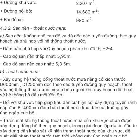
+ Đường khu vực
:
2
2.207 m
;
+ Đường nội bộ
:
2
14.683 m
;
+ Bãi đỗ xe
:
2
980 m
.
4.3.2.
San nền - thoát nước mưa:
a) San nền:
Khống chế cao độ và độ dốc các tuyến đường theo quy
hoạch và phù hợp với hệ thống thoát nước.
- Đảm bảo phù hợp với Quy hoạch phân khu đô thị H2-4.
-
Cao độ san nền thấp nhất: 5,95m;
-
Cao độ san nền cao nhất: 6,3 5m.
b) Thoát nước mưa:
- Xây dựng hệ thống cống thoát nước mưa riêng có kích thước
D600mm
¸
D1250mm dọc theo các tuyến đường quy hoạch, thoát
vào hệ thống thoát nước mưa ở bên ngoài khu quy hoạch rồi thoát
về hệ thống hồ đầu mối Yên Sở.
- Đối với khu vực tiếp giáp khu dân cư hiện có, xây dựng tuyến rãnh
nắp đan B=400mm đảm bảo thoát nước khu dân cư, không gây
úng ngập cục bộ.
- Trước mắt khi hệ thống thoát nước mưa của khu vực chưa được
xây dựng đồng bộ theo quy hoạch, trong giai đoạn lập dự án đầu tư
xây dựng cần khảo sát kỹ hiện trạng thoát nước của khu vực, đề
xuất giải pháp thoát nước tạm thời không gây úng ngập cục bộ.