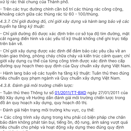
xử lý rác thải chung của Thành phố.
- Trên các trục đường chính cần bố trí các thùng rác công cộng,
khoảng cách giữa các thùng rác từ 60 - 100/thùng.
4.3.7. Chỉ giới đường đỏ, chỉ giới xây dựng và hành lang bảo vệ các
tuyến hạ tầng kỹ thuật:
- Chỉ giới đường đỏ được xác định trên cơ sở tọa độ tim đường, mặt
cắt ngang điển hình và các yếu tố kỹ thuật khống chế ghi trực tiếp
trên bản vẽ.
- Chỉ giới xây dựng được xác định để đảm bảo các yêu cầu về an
toàn giao thông, phòng cháy chữa cháy và kiến trúc cảnh quan; chỉ
giới xây dựng cụ thể của từng công trình được xác định theo cấp
đường quy hoạch theo quy định của Quy chuẩn xây dựng Việt Nam.
- Hành lang bảo vệ các tuyến hạ tầng kỹ thuật: Tuân thủ theo đúng
tiêu chuẩn quy phạm ngành và Quy chuẩn xây dựng Việt Nam.
4.3.8. Đánh giá môi trường chiến lược:
- Tuân thủ theo Thông tư số
01/2011/TT-BXD
ngày 27/01/2011 của
Bộ Xây dựng về Hướng dẫn đánh giá môi trường chiến lược trong
đồ án quy hoạch xây dựng, quy hoạch đô thị.
- Đánh giá hiện trạng môi trường khu vực, cụ thể:
+ Các công trình xây dựng trong khu phải có biện pháp che chắn
bảo đảm không phát tán bụi, tiếng ồn, độ rung, ánh sáng vượt quá
tiêu chuẩn cho phép và hoạt động xây dựng theo đúng quy định