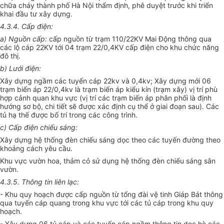
chữa cháy thành phố Hà Nội thẩm định, phê duyệt trước khi triển
khai đầu tư xây dựng.
4.3.4. Cấp điện:
a) Nguồn cấp:
cấp nguồn từ trạm 110/22KV Mai Động thông qua
các lộ cáp 22KV tới 04 trạm 22/0,4KV cấp điện cho khu chức năng
đô thị.
b) Lưới điện:
Xây dựng ngầm các tuyến cáp 22kv và 0,4kv; Xây dựng mới 06
trạm biến áp 22/0,4kv là trạm biến áp kiểu kín (trạm xây) vị trí phù
hợp cảnh quan khu vực (vị trí các trạm biến áp phân phối là định
hướng sơ bộ, chi tiết sẽ được xác định cụ thể ở giai đoạn sau). Các
tủ hạ thế được bố trí trong các công trình.
c) Cấp điện chiếu sáng:
Xây dựng hệ thống đèn chiếu sáng dọc theo các tuyến đường theo
khoảng cách yêu cầu.
Khu vực vườn hoa, thảm cỏ sử dụng hệ thống đèn chiếu sáng sân
vườn.
4.3.5. Thông tin liên lạc:
- Khu quy hoạch được cấp nguồn từ tổng đài vệ tinh Giáp Bát thông
qua tuyến cáp quang trong khu vực tới các tủ cáp trong khu quy
hoạch.
- Xây dựng 06 tủ cáp và các tuyến cáp ngầm thông tin dọc hè các