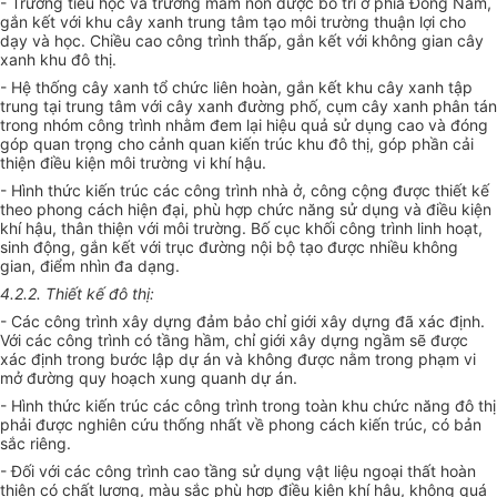
- Trường tiểu học và trường mầm non được bố trí ở phía Đông Nam,
gắn kết với khu cây xanh trung tâm tạo môi trường thuận lợi cho
dạy và học. Chiều cao công trình thấp, gắn kết với không gian cây
xanh khu đô thị.
- Hệ thống cây xanh tổ chức liên hoàn, gắn kết khu cây xanh tập
trung tại trung tâm với cây xanh đường phố, cụm cây xanh phân tán
trong nhóm công trình nhằm đem lại hiệu quả sử dụng cao và đóng
góp quan trọng cho cảnh quan kiến trúc khu đô thị, góp phần cải
thiện điều kiện môi trường vi khí hậu.
- Hình thức kiến trúc các công trình nhà ở, công cộng được thiết kế
theo phong cách hiện đại, phù hợp chức năng sử dụng và điều kiện
khí hậu, thân thiện với môi trường. Bố cục khối công trình linh hoạt,
sinh động, gắn kết với trục đường nội bộ tạo được nhiều không
gian, điểm nhìn đa dạng.
4.2.2. Thiết kế đô thị:
- Các công trình xây dựng đảm bảo chỉ giới xây dựng đã xác định.
Với các công trình có tầng hầm, chỉ giới xây dựng ngầm sẽ được
xác định trong bước lập dự án và không được nằm trong phạm vi
mở đường quy hoạch xung quanh dự án.
- Hình thức kiến trúc các công trình trong toàn khu chức năng đô thị
phải được nghiên cứu thống nhất về phong cách kiến trúc, có bản
sắc riêng.
- Đối với các công trình cao tầng sử dụng vật liệu ngoại thất hoàn
thiện có chất lượng, màu sắc phù hợp điều kiện khí hậu, không quá