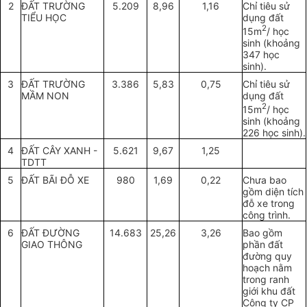
2
ĐẤT TRƯỜNG
5.209
8,96
1,16
Chỉ tiêu sử
TI
Ể
U HỌC
dụng đất
2
15m
/ học
sinh (khoảng
347 học
sinh).
3
ĐẤT TRƯỜNG
3.386
5,83
0,75
Chỉ tiêu sử
MẦM NON
dụng đất
2
15m
/ học
sinh (khoảng
226 học sinh).
4
ĐẤT CÂY XANH -
5.621
9,67
1,25
TDTT
5
Đ
Ấ
T BÃI ĐỖ XE
980
1,69
0,22
Chưa bao
gồm diện tích
đỗ xe trong
công trình.
6
ĐẤT ĐƯỜNG
14.683
25,26
3,26
Bao gồm
GIAO THÔNG
phần đất
đường quy
hoạch nằm
trong ranh
giới khu đất
Công ty CP