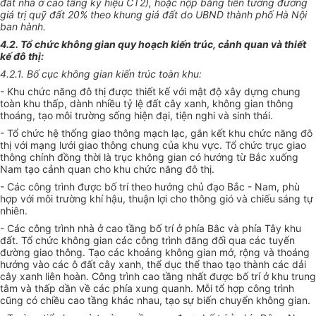
đất nhà ở cao tầng ký hiệu CT2), hoặc nộp bằng tiền tương đương
giá trị quỹ đất 20% theo khung giá đất do UBND thành phố Hà Nội
ban hành.
4.2. Tổ chức không gian quy hoạch kiến trúc, cảnh quan và thiết
kế đô thị:
4.2.1. Bố cục không gian kiến trúc toàn khu:
- Khu chức năng đô thị được thiết kế với mật độ xây dựng chung
toàn khu thấp, dành nhiều tỷ lệ đất cây xanh, không gian thông
thoáng, tạo môi trường sống hiện đại, tiện nghi và sinh thái.
- Tổ chức hệ thống giao thông mạch lạc, gắn kết khu chức năng đô
thị với mạng lưới giao thông chung của khu vực. Tổ chức trục giao
thông chính đồng thời là trục không gian có hướng từ Bắc xuống
Nam tạo cảnh quan cho khu chức năng đô thị.
- Các công trình được bố trí theo hướng chủ đạo Bắc - Nam, phù
hợp với môi trường khí hậu, thuận lợi cho thông gió và chiếu sáng tự
nhiên.
- Các công trình nhà ở cao tầng bố trí ở phía Bắc và phía Tây khu
đất. Tổ chức không gian các công trình đăng đối qua các tuyến
đường giao thông. Tạo các khoảng không gian mở, rộng và thoáng
hướng vào các ô đất cây xanh, thể dục thể thao tạo thành các dải
cây xanh liên hoàn. Công trình cao tầng nhất được bố trí ở khu trung
tâm và thấp dần về các phía xung quanh. Mỗi tổ hợp công trình
cũng có chiều cao tầng khác nhau, tạo sự biến chuyển không gian.