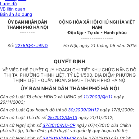
Lược đồ
VB liên quan
Bản án áp dụng
ỦY BAN NHÂN DÂN
CỘNG HÒA XÃ HỘI CHỦ NGHĨA VIỆT
THÀNH PHỐ HÀ NỘI
NAM
-------
Độc lập - Tự do - Hạnh phúc
---------------
Số:
2275/QĐ-UBND
Hà Nội, ngày
21
tháng
05
năm
2015
QUYẾT ĐỊNH
VỀ VIỆC PHÊ DUYỆT QUY HOẠCH CHI TIẾT KHU CHỨC NĂNG ĐÔ
THỊ TẠI PHƯỜNG THỊNH LIỆT, TỶ LỆ 1/500. ĐỊA ĐIỂM: PHƯỜNG
THỊNH LIỆT - QUẬN HOÀNG MAI – THÀNH PHỐ HÀ NỘI
ỦY BAN NHÂN DÂN THÀNH PHỐ HÀ NỘI
Căn cứ Luật Tổ chức HĐND và UBND số
11/2003/QH11
ngày
26/11/2003;
Căn cứ Luật Quy hoạch đô thị số
30/2009/QH12
ngày 17/6/2009;
Căn cứ Luật Thủ đô số
25/2012/QH13
ngày 21/11/2012;
Căn cứ Nghị định số
37/2010/NĐ-CP
ngày 07/4/2010 của Chính
phủ về Lập, thẩm định, phê duyệt và quản lý quy hoạch đô thị;
Căn cứ Nghị định số
38/2010/NĐ-CP
ngày 07/4/2010 của Chính