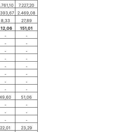
.761,10
7.227,20
.393,67
2.469,08
8,33
27,89
112,06
151,01
-
-
-
-
-
-
-
-
-
-
-
-
-
-
-
-
49
,
60
51
,
06
-
-
-
-
-
-
22,01
23
,
29