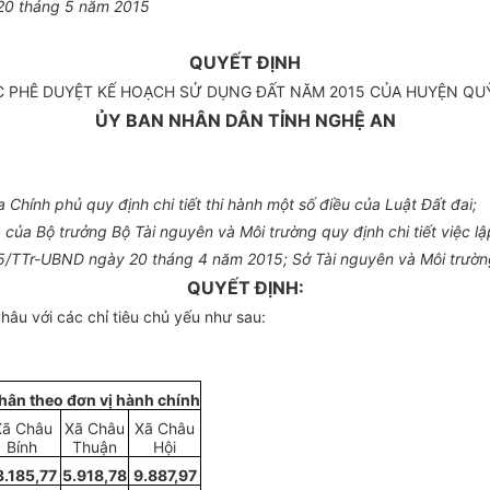
20
tháng
5
năm 2015
QUYẾT ĐỊNH
ỆC PHÊ DUYỆT KẾ HOẠCH SỬ DỤNG ĐẤT NĂM 2015 CỦA HUYỆN
QU
ỦY BAN NHÂN DÂN TỈNH NGHỆ AN
a Chính phủ q
u
y định chi tiết thi hành một s
ố
đi
ề
u của Luật Đất đai;
 của Bộ trư
ở
ng Bộ Tài nguyên và Môi trường
q
uy định chi tiết việc 
5
/TTr-UBND ngày
20
tháng 4 năm 2015; Sở Tài nguyên và Môi trường
QUYẾT ĐỊNH:
Châu
với các ch
ỉ
tiêu chủ yếu như sau:
hân theo đơn vị hành ch
í
nh
Xã Châu
Xã Châu
Xã Châu
Bính
Thuận
Hội
3.185,77
5.918
,
78
9.887,97