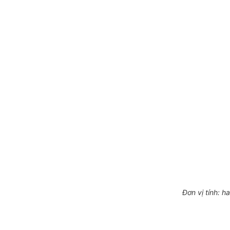
Đơn vị t
í
nh: ha