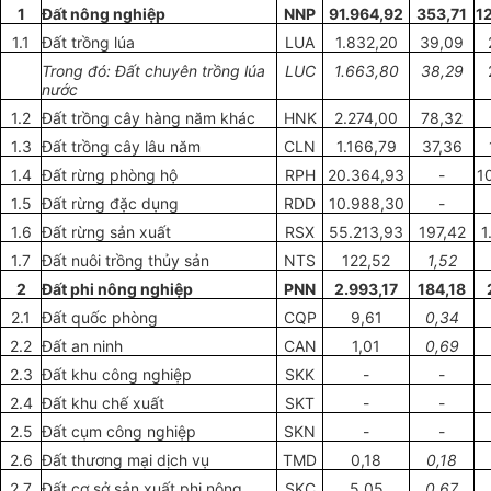
1
Đ
ấ
t nông nghiệp
NNP
91.964
,
92
353,71
1
1.1
Đ
ấ
t tr
ồ
ng lúa
L
U
A
1.832,20
39,09
Trong đ
ó
: Đ
ấ
t chuyên trồng lúa
LUC
1.663
,
80
38
,
29
nước
1.2
Đất trồng cây hàng n
ă
m khác
H
NK
2.274,00
78,32
1.3
Đ
ấ
t tr
ồ
ng cây lâu năm
CL
N
1
.166
,
79
37,36
1.4
Đất rừng
phòng hộ
RPH
20.364,93
-
1
1.5
Đất rừng
đặc
d
ụ
ng
RDD
10.988,30
-
1.6
Đất r
ừn
g sản xuất
RSX
55.213,93
197,42
1
1.7
Đ
ấ
t nuôi trồng
th
ủy sản
NTS
122
,
52
1
,
52
2
Đất
phi nông nghiệp
PNN
2.993,17
184,18
2.1
Đấ
t quốc phòng
CQP
9,61
0
,
34
2.2
Đấ
t
a
n
nin
h
CAN
1,01
0,69
2.3
Đất khu c
ô
ng nghiệp
SKK
-
-
2.4
Đất khu c
hế
xuất
SKT
-
-
2.5
Đ
ất
cụm công nghiệp
SKN
-
-
2.6
Đất
thương
mại dịch vụ
TMD
0,18
0,18
2.7
Đ
ất
cơ s
ở
sản xu
ấ
t phi nông
SKC
5,05
0,67