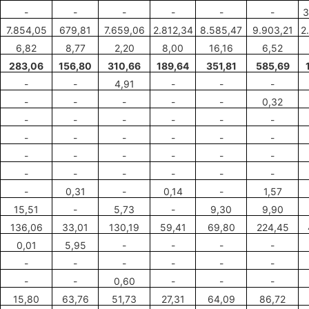
-
-
-
-
-
-
3
7.854,05
679
,
81
7.659,06
2.812,34
8.585,47
9.903,2
1
2
6
,
82
8,77
2,20
8,00
16,16
6,52
283,06
156,80
310
,
66
189
,
6
4
351,81
585,69
-
-
4,91
-
-
-
-
-
-
-
-
0,32
-
-
-
-
-
-
-
-
-
-
-
-
-
-
-
-
-
-
-
-
-
-
-
-
-
0
,
31
-
0,14
-
1,57
15,51
-
5,73
-
9,30
9,90
136,06
33,01
130
,
19
59,41
69,80
224,45
0,01
5,95
-
-
-
-
-
-
-
-
-
-
-
-
0,60
-
-
-
15,80
63
,
76
51,73
27,31
64,09
86,72