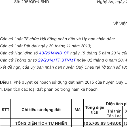
Số:
295
/QĐ-UBND
Nghệ An, ngày
VỀ VI
Căn cứ Luật Tổ chức Hội đồng nhân dân và
Ủy
ban nhân dân;
Căn cứ Luật Đất đai ngày 29 tháng 11 năm 2013;
Căn cứ Nghị định số
43/2014/NĐ-CP
ngày 15 tháng 5 năm 2014 củ
Căn cứ Thông tư số
29/2014/TT-BTNMT
ngày 02 tháng 6 năm 2014
Xét
đề
nghị của Ủy ban nhân dân huyện
Quỳ Châu
tại Tờ trình số
18
Điều 1.
Phê duyệt k
ế
hoạch sử dụng đất năm 2015 của huyện
Quỳ 
1
. Diện tích các loại đất phân b
ổ t
rong năm k
ế
hoạch:
Diện tích p
Tổng diện
STT
Chỉ ti
ê
u sử dụng đất
Mã
Thị trấn
tíc
h
Tân Lạc
TỔNG DIỆN TÍCH TỰ NHIÊN
105.765,63
548,00
1