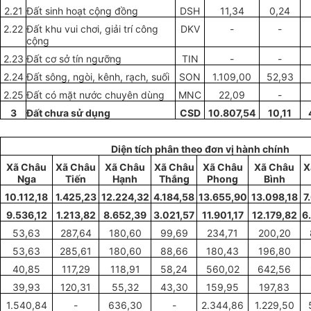
2.21
Đất sinh hoạt cộng đ
ồ
ng
DSH
11,34
0,24
2.22
Đ
ấ
t khu vui ch
ơ
i, gi
ả
i trí c
ô
ng
DKV
-
-
cộng
2.23
Đất cơ sở tín ngưỡng
TIN
-
-
2.24
Đất sông, ngòi, k
ê
nh, rạch, suối
SON
1.109
,
00
52,93
2.25
Đ
ấ
t có mặt nước chuyên dùng
MNC
22,09
-
3
Đất chưa sử dụng
CSD
10.807,54
10,11
Diện tích phân theo đơn vị hành chính
Xã
Châu
Xã
Châu
X
ã
Châu
X
ã
Châu
X
ã
Ch
â
u
Xã
Châu
X
Nga
Tiến
Hạnh
Thắng
Phong
B
ì
nh
10.112,18
1.425,23
12.224,32
4.184
,
58
13.655,90
13.098
,
18
7
9.536,12
1.213,82
8.652,39
3.021
,
57
11.901,17
12.179,82
6
53,63
287,64
180,60
99
,
69
234,71
200,20
53,63
285,61
180
,
60
88,66
180
,
43
196
,
80
40,85
117,29
118
,
91
58
,
24
560,02
642,56
39
,
93
120,31
55
,
32
43
,
30
159,95
197,83
1.540,84
-
636,30
-
2.344,86
1.229
,
50