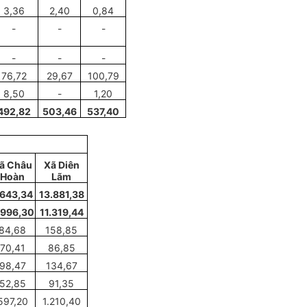
3,36
2,40
0,84
-
-
-
-
-
-
76
,
72
29,67
100
,
79
8,50
-
1,20
492,82
503,46
537,40
ã
Châu
X
ã
Diên
Hoàn
L
ã
m
.643,34
13.881,38
.996,30
11.319,44
84
,
68
158,85
70,41
86,85
9
8,47
134,67
52
,
85
91
,
35
597,20
1.210
,
40