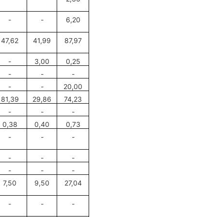
-
-
6,20
47
,
62
41,99
87,97
-
3,00
0,25
-
-
-
-
-
20,00
81,39
29,86
74,23
-
-
-
0,38
0,40
0,73
-
-
-
-
-
-
-
-
-
7,50
9,50
27,04
-
-
-