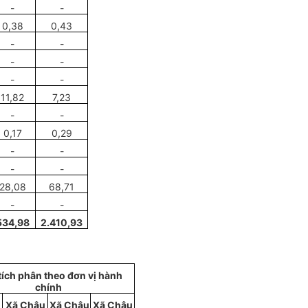
-
-
0,38
0,43
-
-
-
-
-
-
11,82
7,23
-
-
0,17
0,29
-
-
-
-
28
,
08
68,71
-
-
534
,
98
2.410,93
tích phân
theo đơn vị hành
ch
í
nh
Xã Châu
Xã Châu
Xã Châu