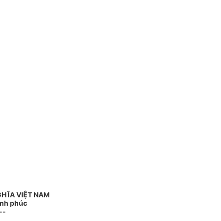
GHĨA VIỆT NAM
ạnh phúc
--