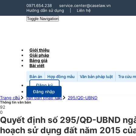
0971.654.238
service.center@caselaw.vn
Hướng dẫn sử dụng
|
Liên hệ
Toggle Navigation
Giới thiệu
Giải pháp
Bảng giá
Bài viết
Bản án
Hợp đồng mẫu
Văn bản pháp luật
Tra cứu 
Đăng ký
Đăng nhập
Trang chủ
Văn bản pháp luật
295/QĐ-UBND
Thông tin văn bản
92
0
Quyết định số 295/QĐ-UBND ngà
hoạch sử dụng đất năm 2015 của