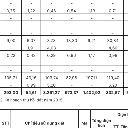
-
-
-
-
-
-
0
,
75
1,22
0,46
0,54
1,13
0,71
-
-
-
-
-
-
-
-
-
-
-
-
-
-
-
-
-
-
9,00
6,07
3,78
18,30
9
,
21
30,84
-
1,91
4,03
-
-
4,60
0,22
0,42
0,29
0,96
1,17
0,98
-
-
-
-
-
-
-
-
-
-
-
-
105,71
43,16
103,74
82,98
197,11
219
,
40
-
0,99
5,20
-
-
6,20
293,00
54,61
3.261,27
973,37
1.402,92
332,67
2. Kế hoạch thu hồi đất năm
2015
Diện 
Tổng diện
STT
Chỉ ti
ê
u sử dụng đất
Mã
tíc
h
TT. Tân