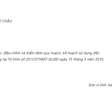
Ỳ CHÂU
lập, điều chỉnh và thẩm định qu
y
hoạch, kế hoạch sử dụng đất;
 tại Tờ trình số
2011
/STNMT-QLĐĐ ngày 1
5
tháng
5
năm 2015,
Đơn vị tính:
h
a