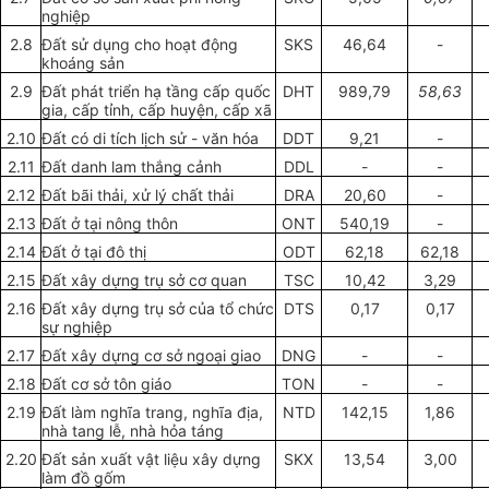
nghiệp
2.8
Đất sử
dụng cho hoạt
đ
ộng
SKS
46,64
-
khoáng sản
2.9
Đấ
t
p
h
át tr
i
ển h
ạ
t
ầ
ng c
ấ
p quốc
DHT
989
,
79
58,63
gia, c
ấ
p t
ỉ
nh, c
ấ
p huy
ệ
n, cấp x
ã
2.10
Đ
ấ
t c
ó
di
tích
lịch sử - v
ă
n hóa
D
DT
9,21
-
2.11
Đất dan
h
lam
thắng
cảnh
DDL
-
-
2
.1
2
Đất bãi thải, xử l
ý
chất th
ả
i
DRA
20,60
-
2.13
Đất
ở
tại n
ô
ng thôn
ONT
540,19
-
2.14
Đất
ở
tại đô thị
ODT
62,18
62
,
18
2.15
Đất x
â
y dựn
g
trụ s
ở
cơ quan
TSC
10,42
3,29
2.16
Đất xây dựng trụ s
ở
của
tổ chức
DTS
0,17
0,17
sự nghiệp
2.17
Đ
ấ
t x
â
y dựng c
ơ
s
ở
ngoại giao
DNG
-
-
2.18
Đất cơ sở tôn
gi
áo
TON
-
-
2.19
Đất l
à
m ngh
ĩ
a trang, nghĩa
địa
,
NTD
142,15
1,86
nh
à
tang
l
ễ, nh
à
hỏa táng
2.20
Đ
ấ
t sản xu
ấ
t v
ậ
t liệu
xây dựng
SKX
13,54
3,00
làm đồ gốm