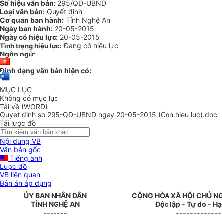
Số hiệu văn bản:
295/QĐ-UBND
Loại văn bản:
Quyết định
Cơ quan ban hành:
Tỉnh Nghệ An
Ngày ban hành:
20-05-2015
Ngày có hiệu lực:
20-05-2015
Đang có hiệu lực
Tình trạng hiệu lực:
Ngôn ngữ:
Định dạng văn bản hiện có:
MỤC LỤC
Không có mục lục
Tải về (WORD)
Quyet dinh so 295-QD-UBND ngay 20-05-2015 (Con hieu luc).doc
Tải lược đồ
Nội dung VB
Văn bản gốc
Tiếng anh
Lược đồ
VB liên quan
Bản án áp dụng
ỦY
BAN NH
Â
N DÂN
CỘNG HÒA XÃ HỘI CHỦ N
TỈNH NGHỆ AN
Độc lập - Tự do - H
-------
-------------