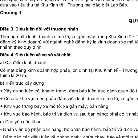
đưa vào tiêu thụ tại Khu Kinh tế - Thương mại đặc biệt Lao Bảo.
Chương II
QUY
Điều 3. Điều kiện đối với thương nhân
Thương nhân kinh doanh xe mô tô, xe gắn máy trong Khu Kinh tế - 
đăng ký kinh doanh) với ngành nghề đăng ký là kinh doanh xe mô tô,
nhánh theo quy định.
Điều 4. Điều kiện về cơ sở vật chất
a) Địa điểm kinh doanh
Có mặt bằng kinh doanh hợp pháp, ổn định tại Khu Kinh tế - Thương m
thiểu là 20 m.
b) Kiến trúc xây dựng
+ Xây dựng kiên cố, khang trang, đảm bảo kiến trúc cảnh quan đô th
+ Có các khu vực riêng bảo đảm việc kinh doanh xe mô tô, xe gắn 
+ Khu vực trưng bày xe mô tô, xe gắn máy, bán hàng;
+ Khu vực bảo hành, bảo trì và dịch vụ sau bán hàng: phải có ít nhấ
c) Các yêu cầu khác
- Nhân viên bộ phận bán hàng; bộ phận bảo hành, bảo trì và dịch v
- Đảm bảo các điều kiện về phòng cháy, chữa cháy, bảo vệ môi trườ