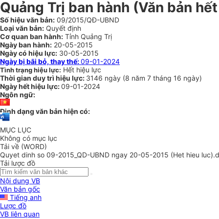
Quảng Trị ban hành
(Văn bản hết 
Số hiệu văn bản:
09/2015/QĐ-UBND
Loại văn bản:
Quyết định
Cơ quan ban hành:
Tỉnh Quảng Trị
Ngày ban hành:
20-05-2015
Ngày có hiệu lực:
30-05-2015
Ngày bị bãi bỏ, thay thế:
09-01-2024
Hết hiệu lực
Tình trạng hiệu lực:
Thời gian duy trì hiệu lực:
3146 ngày
(
8 năm
7 tháng
16 ngày
)
Ngày hết hiệu lực:
09-01-2024
Ngôn ngữ:
Định dạng văn bản hiện có:
MỤC LỤC
Không có mục lục
Tải về (WORD)
Quyet dinh so 09-2015_QD-UBND ngay 20-05-2015 (Het hieu luc).
Tải lược đồ
Nội dung VB
Văn bản gốc
Tiếng anh
Lược đồ
VB liên quan