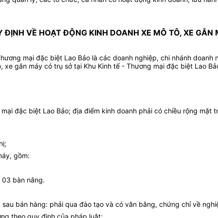
 ĐỊNH VỀ HOẠT ĐỘNG KINH DOANH XE MÔ TÔ, XE GẮN
Thương mại đặc biệt Lao Bảo là các doanh nghiệp, chi nhánh doanh
 xe gắn máy có trụ sở tại Khu Kinh tế - Thương mại đặc biệt Lao Bả
ại đặc biệt Lao Bảo; địa điểm kinh doanh phải có chiều rộng mặt trướ
ị;
máy, gồm:
t 03 bàn nâng.
ụ sau bán hàng: phải qua đào tạo và có văn bằng, chứng chỉ về ngh
ng theo quy định của pháp luật;