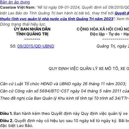
Bản án áp dụng
Caselaw Việt Nam:
“Kể từ ngày 09-01-2024, Quyết định số 09/2015/QĐ-
biệt Lao Bảo do Tỉnh Quảng Trị ban hành bị bãi bỏ, thay thế bởi
Quyết đ
thuộc lĩnh vực quản lý nhà nước của tỉnh Quảng Trị năm 2023
”.
Xem t
Dòng trạng thái hiệu lực.
ỦY BAN NHÂN DÂN
CỘNG HÒA XÃ HỘI CHỦ N
TỈNH QUẢNG TRỊ
Độc lập - Tự do - H
--------
-------------
Số:
09/2015/QĐ-UBND
Quảng Trị, ngày
QUY ĐỊNH VIỆC QUẢN LÝ XE MÔ TÔ, XE 
Căn cứ Luật Tổ chức HĐND và UBND ngày 26 tháng 11 năm 2003;
Căn cứ Công văn số 5694/BTC-CST ngày 04 tháng 5 năm 2011 của Bộ 
Theo đề nghị của Ban Quản lý Khu kinh tế tỉnh tại Tờ trình số 34/T
Điều 1.
Ban hành kèm theo Quyết định này Quy định việc quản lý xe m
Điều 2.
Quyết định này có hiệu lực sau 10 ngày kể từ ngày ký. Bãi
đặc biệt Lao Bảo.