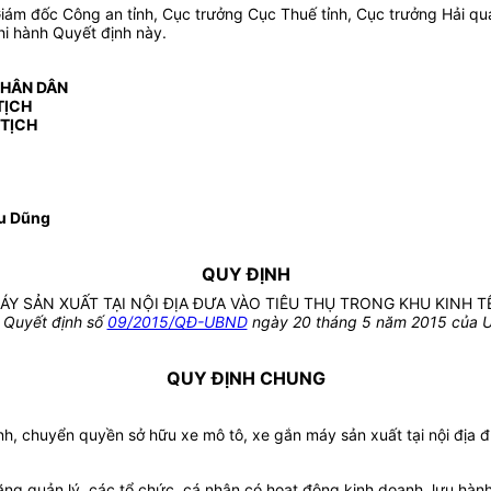
Giám đốc Công an tỉnh, Cục trưởng Cục Thuế tỉnh, Cục trưởng Hải q
thi hành Quyết định này.
NHÂN DÂN
TỊCH
 TỊCH
u Dũng
QUY ĐỊNH
MÁY SẢN XUẤT TẠI NỘI ĐỊA ĐƯA VÀO TIÊU THỤ TRONG KHU KINH T
 Quyết định số
09/2015/QĐ-UBND
ngày 20 tháng 5 năm 2015 của U
QUY ĐỊNH CHUNG
h, chuyển quyền sở hữu xe mô tô, xe gắn máy sản xuất tại nội địa đư
g quản lý, các tổ chức, cá nhân có hoạt động kinh doanh, lưu hành,