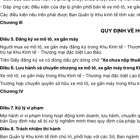
- Đáp ứng các điều kiện của đại lý phân phối bán lẻ xe mô tô, xe gắ
Các điều kiện nêu trên phải được Ban Quản lý Khu kinh tế tỉnh xác 
Chương III
QUY ĐỊNH VỀ 
Điều 5. Đăng ký xe mô tô, xe gắn máy
Người mua xe mô tô, xe gắn máy đăng ký trong Khu Kinh tế - Thương
trú tại Khu Kinh tế - Thương mại đặc biệt Lao Bảo.
Trên Giấy đăng ký xe có đóng dấu ghi dòng chữ
“Xe chưa nộp thuế
Điều 6. Lưu hành và chuyển nhượng xe mô tô, xe gắn máy trong Kh
Xe mô tô, xe gắn máy trong Khu Kinh tế - Thương mại đặc biệt Lao B
Trường hợp chuyển quyền sở hữu xe mô tô, xe gắn máy trong Khu kinh
Chương IV
Điều 7. Xử lý vi phạm
Mọi hành vi vi phạm trong hoạt động kinh doanh, lưu hành, chuyển qu
bản Quy định này sẽ bị xử lý nghiêm minh theo quy định của pháp lu
Điều 8. Trách nhiệm thi hành
Ban Quản lý Khu kinh tế tỉnh chủ trì, phối hợp với các Sở, Ban ngành 