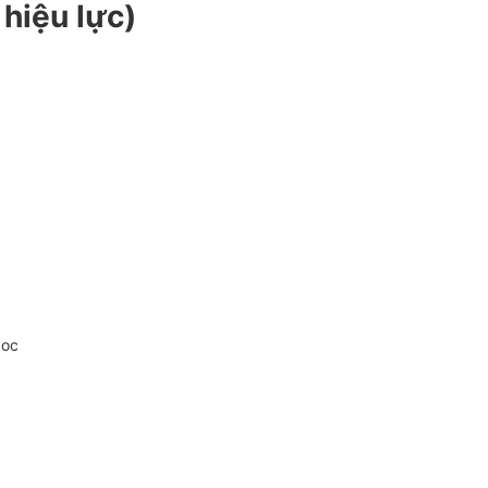
hiệu lực)
doc