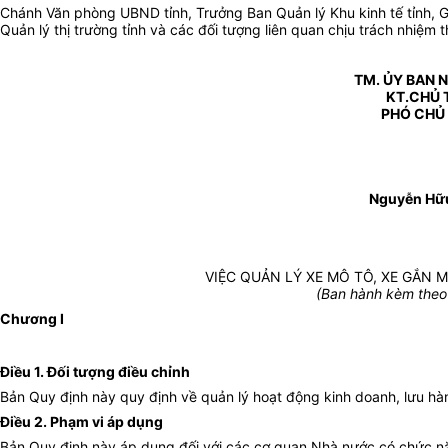
Chánh Văn phòng UBND tỉnh, Trưởng Ban Quản lý Khu kinh tế tỉnh, 
Quản lý thị trường tỉnh và các đối tượng liên quan chịu trách nhiệm 
TM. ỦY BAN 
KT.CHỦ 
PHÓ CHỦ
Nguyễn Hữ
VIỆC QUẢN LÝ XE MÔ TÔ, XE GẮN 
(Ban hành kèm theo
C
hương
I
Điều 1. Đối tượng điều chỉnh
Bản Quy định này quy định về quản lý hoạt động kinh doanh, lưu hàn
Điều 2. Phạm vi áp dụng
Bản Quy định này áp dụng đối với các cơ quan Nhà nước có chức năn