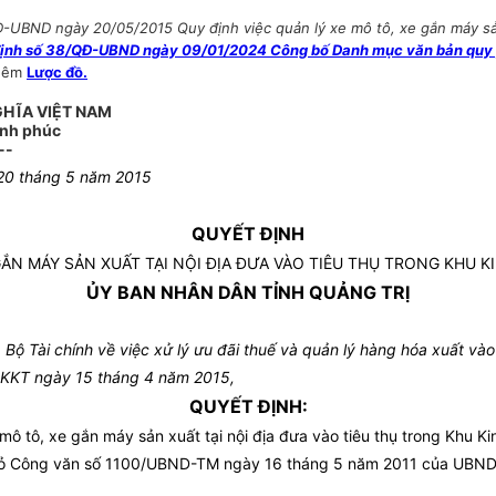
UBND ngày 20/05/2015 Quy định việc quản lý xe mô tô, xe gắn máy sản 
ịnh số 38/QĐ-UBND ngày 09/01/2024 Công bố Danh mục văn bản quy ph
hêm
Lược đồ.
GHĨA VIỆT NAM
ạnh phúc
--
 20 tháng 5 năm 2015
QUYẾT ĐỊNH
GẮN MÁY SẢN XUẤT TẠI NỘI ĐỊA ĐƯA VÀO TIÊU THỤ TRONG KHU K
ỦY BAN NHÂN DÂN TỈNH QUẢNG TRỊ
Tài chính về việc xử lý ưu đãi thuế và quản lý hàng hóa xuất vào
Tr-KKT ngày 15 tháng 4 năm 2015,
QUYẾT ĐỊNH:
ô tô, xe gắn máy sản xuất tại nội địa đưa vào tiêu thụ trong Khu Ki
 bỏ Công văn số 1100/UBND-TM ngày 16 tháng 5 năm 2011 của UBND t