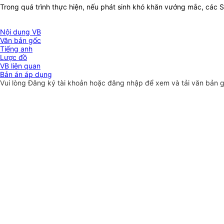
Trong quá trình thực hiện, nếu phát sinh khó khăn vướng mắc, các Sở
Nội dung VB
Văn bản gốc
Tiếng anh
Lược đồ
VB liên quan
Bản án áp dụng
Vui lòng
Đăng ký
tài khoản hoặc
đăng nhập
để xem và tải văn bản 