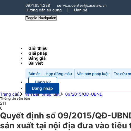
0971.654.238
service.center@caselaw.vn
Hướng dẫn sử dụng
|
Liên hệ
Toggle Navigation
Giới thiệu
Giải pháp
Bảng giá
Bài viết
Bản án
Hợp đồng mẫu
Văn bản pháp luật
Tra cứu 
Đăng ký
Đăng nhập
Trang chủ
Văn bản pháp luật
09/2015/QĐ-UBND
Thông tin văn bản
211
0
Quyết định số 09/2015/QĐ-UBND 
sản xuất tại nội địa đưa vào tiê