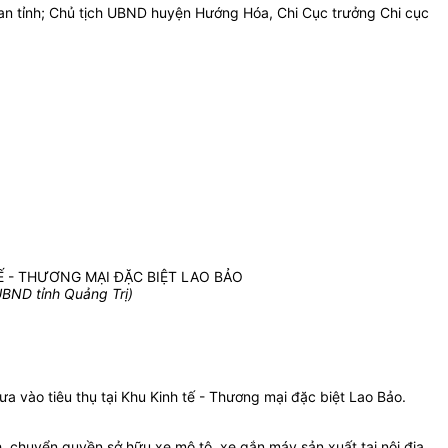
uan tỉnh; Chủ tịch UBND huyện Hướng Hóa, Chi Cục trưởng Chi cục
Ế - THƯƠNG MẠI ĐẶC BIỆT LAO BẢO
BND tỉnh Quảng Trị)
a vào tiêu thụ tại Khu Kinh tế - Thương mại đặc biệt Lao Bảo.
 chuyển quyền sở hữu xe mô tô, xe gắn máy sản xuất tại nội địa