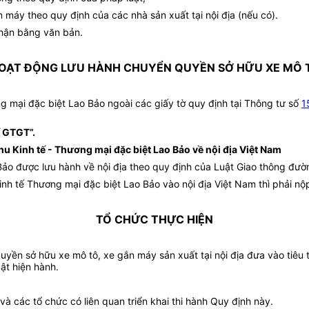
n máy theo quy định của các nhà sản xuất tại nội địa (nếu có).
nhận bằng văn bản.
HOẠT ĐỘNG LƯU HÀNH CHUYỂN QUYỀN SỞ HỮU XE MÔ T
 mại đặc biệt Lao Bảo ngoài các giấy tờ quy định tại Thông tư số
1
 GTGT”.
u Kinh tế - Thương mại đặc biệt Lao Bảo về nội địa Việt Nam
ảo được lưu hành về nội địa theo quy định của Luật Giao thông đườn
 tế Thương mại đặc biệt Lao Bảo vào nội địa Việt Nam thì phải nộp t
TỔ CHỨC THỰC HIỆN
yền sở hữu xe mô tô, xe gắn máy sản xuất tại nội địa đưa vào tiêu t
ật hiện hành.
và các tổ chức có liên quan triển khai thi hành Quy định này.