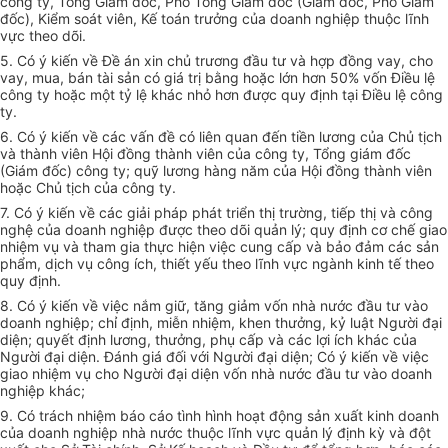
công ty, Tổng Giám đốc, Phó Tổng Giám đốc (Giám đốc, Phó Giám
đốc), Kiểm soát viên, Kế toán trưởng của doanh nghiệp thuộc lĩnh
vực theo dõi.
5. Có ý kiến về Đề án xin chủ trương đầu tư và hợp đồng vay, cho
vay, mua, bán tài sản có giá trị bằng hoặc lớn hơn 50% vốn Điều lệ
công ty hoặc một tỷ lệ khác nhỏ hơn được quy định tại Điều lệ công
ty.
6. Có ý kiến về các vấn đề có liên quan đến tiền lương của Chủ tịch
và thành viên Hội đồng thành viên của công ty, Tổng giám đốc
(Giám đốc) công ty; quỹ lương hàng năm của Hội đồng thành viên
hoặc Chủ tịch của công ty.
7. Có ý kiến về các giải pháp phát triển thị trường, tiếp thị và công
nghệ của doanh nghiệp được theo dõi quản lý; quy định cơ chế giao
nhiệm vụ và tham gia thực hiện việc cung cấp và bảo đảm các sản
phẩm, dịch vụ công ích, thiết yếu theo lĩnh vực ngành kinh tế theo
quy định.
8. Có ý kiến về việc nắm giữ, tăng giảm vốn nhà nước đầu tư vào
doanh nghiệp; chỉ định, miễn nhiệm, khen thưởng, kỷ luật Người đại
diện; quyết định lương, thưởng, phụ cấp và các lợi ích khác của
Người đại diện. Đánh giá đối với Người đại diện; Có ý kiến về việc
giao nhiệm vụ cho Người đại diện vốn nhà nước đầu tư vào doanh
nghiệp khác;
9. Có trách nhiệm báo cáo tình hình hoạt động sản xuất kinh doanh
của doanh nghiệp nhà nước thuộc lĩnh vực quản lý định kỳ và đột