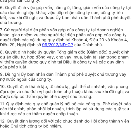
cầu phá sản công ty.
6. Quyết định việc góp vốn, nắm giữ, tăng, giảm vốn của công ty tại
các doanh nghiệp khác; việc tiếp nhận công ty con, công ty liên
kết, sau khi đề nghị và được Ủy ban nhân dân Thành phố phê duyệt
chủ trương.
7. Cử người đại diện phần vốn góp của công ty tại doanh nghiệp
khác; giao nhiệm vụ cho người đại diện phần vốn góp của công ty
quyết định các nội dung quy định tại Khoản 4, Điều 20 và Khoản 4,
Điều 29, Nghị định số
99/2012/NĐ-CP
của Chính phủ.
8. Quyết định hoặc ủy quyền Tổng giám đốc (Giám đốc) quyết định
dự án đầu tư, hợp đồng vay, cho vay, mua, bán tài sản trong phạm
vi thẩm quyền được quy định tại Điều lệ công ty và các quy định
của pháp luật.
9. Đề nghị Ủy ban nhân dân Thành phố phê duyệt chủ trương vay
nợ nước ngoài của công ty.
10. Quyết định thành lập, tổ chức lại, giải thể chi nhánh, văn phòng
đại diện và các đơn vị hạch toán phụ thuộc khác sau khi đề nghị và
được cấp có thẩm quyền phê duyệt chủ trương.
11. Quy định các quy chế quản lý nội bộ của công ty. Phê duyệt báo
cáo tài chính, phân phối lợi nhuận, trích lập và sử dụng các quỹ sau
khi được cấp có thẩm quyền chấp thuận.
12. Quyết định lương đối với các chức danh do Hội đồng thành viên
hoặc Chủ tịch công ty bổ nhiệm.