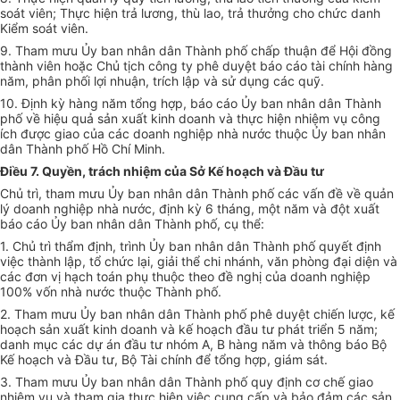
soát viên; Thực hiện trả lương, thù lao, trả thưởng cho chức danh
Kiểm soát viên.
9. Tham mưu Ủy ban nhân dân Thành phố chấp thuận để Hội đồng
thành viên hoặc Chủ tịch công ty phê duyệt báo cáo tài chính hàng
năm, phân phối lợi nhuận, trích lập và sử dụng các quỹ.
10. Định kỳ hàng năm tổng hợp, báo cáo Ủy ban nhân dân Thành
phố về hiệu quả sản xuất kinh doanh và thực hiện nhiệm vụ công
ích được giao của các doanh nghiệp nhà nước thuộc Ủy ban nhân
dân Thành phố Hồ Chí Minh.
Điều 7. Quyền, trách nhiệm của Sở Kế hoạch và Đầu tư
Chủ trì, tham mưu Ủy ban nhân dân Thành phố các vấn đề về quản
lý doanh nghiệp nhà nước, định kỳ 6 tháng, một năm và đột xuất
báo cáo Ủy ban nhân dân Thành phố, cụ thể:
1. Chủ trì thẩm định, trình Ủy ban nhân dân Thành phố quyết định
việc thành lập, tổ chức lại, giải thể chi nhánh, văn phòng đại diện và
các đơn vị hạch toán phụ thuộc theo đề nghị của doanh nghiệp
100% vốn nhà nước thuộc Thành phố.
2. Tham mưu Ủy ban nhân dân Thành phố phê duyệt chiến lược, kế
hoạch sản xuất kinh doanh và kế hoạch đầu tư phát triển 5 năm;
danh mục các dự án đầu tư nhóm A, B hàng năm và thông báo Bộ
Kế hoạch và Đầu tư, Bộ Tài chính để tổng hợp, giám sát.
3. Tham mưu Ủy ban nhân dân Thành phố quy định cơ chế giao
nhiệm vụ và tham gia thực hiện việc cung cấp và bảo đảm các sản