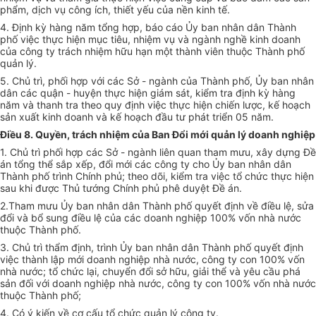
phẩm, dịch vụ công ích, thiết yếu của nền kinh tế.
4. Định kỳ hàng năm tổng hợp, báo cáo Ủy ban nhân dân Thành
phố việc thực hiện mục tiêu, nhiệm vụ và ngành nghề kinh doanh
của công ty trách nhiệm hữu hạn một thành viên thuộc Thành phố
quản lý.
5. Chủ trì, phối hợp với các Sở - ngành của Thành phố, Ủy ban nhân
dân các quận - huyện thực hiện giám sát, kiểm tra định kỳ hàng
năm và thanh tra theo quy định việc thực hiện chiến lược, kế hoạch
sản xuất kinh doanh và kế hoạch đầu tư phát triển 05 năm.
Điều 8. Quyền, trách nhiệm của Ban Đổi mới quản lý doanh nghiệp
1. Chủ trì phối hợp các Sở - ngành liên quan tham mưu, xây dựng Đề
án tổng thể sắp xếp, đổi mới các công ty cho Ủy ban nhân dân
Thành phố trình Chính phủ; theo dõi, kiểm tra việc tổ chức thực hiện
sau khi được Thủ tướng Chính phủ phê duyệt Đề án.
2.Tham mưu Ủy ban nhân dân Thành phố quyết định về điều lệ, sửa
đổi và bổ sung điều lệ của các doanh nghiệp 100% vốn nhà nước
thuộc Thành phố.
3. Chủ trì thẩm định, trình Ủy ban nhân dân Thành phố quyết định
việc thành lập mới doanh nghiệp nhà nước, công ty con 100% vốn
nhà nước; tổ chức lại, chuyển đổi sở hữu, giải thể và yêu cầu phá
sản đối với doanh nghiệp nhà nước, công ty con 100% vốn nhà nước
thuộc Thành phố;
4. Có ý kiến về cơ cấu tổ chức quản lý công ty.