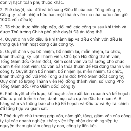
đơn vị hạch toán phụ thuộc khác.
2. Phê duyệt, sửa đổi và bổ sung Điều lệ của các Tổng công ty,
Công ty trách nhiệm hữu hạn một thành viên mà nhà nước nắm giữ
100% vốn điều lệ.
3. Tổ chức thực hiện sắp xếp, đổi mới các công ty sau khi trình và
được Thủ tướng Chính phủ phê duyệt Đề án tổng thể.
4. Quyết định vốn điều lệ khi thành lập và điều chỉnh vốn điều lệ
trong quá trình hoạt động của công ty.
5. Quyết định việc bổ nhiệm, bổ nhiệm lại, miễn nhiệm, từ chức,
khen thưởng, kỷ luật Thành viên, Chủ tịch Hội đồng thành viên,
Tổng Giám đốc (Giám đốc), Kiểm soát viên và trả lương cho chức
danh Kiểm soát viên; Có văn bản thỏa thuận để Hội đồng thành viên
công ty Quyết định bổ nhiệm, bổ nhiệm lại, miễn nhiệm, từ chức,
khen thưởng đối với Phó Tổng Giám đốc (Phó Giám đốc) công ty;
Quy định số lượng Thành viên Hội đồng thành viên, số lượng Phó
Tổng Giám đốc (Phó Giám đốc) công ty.
6. Phê duyệt chiến lược, kế hoạch sản xuất kinh doanh và kế hoạch
đầu tư phát triển 5 năm; danh mục các dự án đầu tư nhóm A, B
hàng năm và thông báo cho Bộ Kế hoạch và Đầu tư và Bộ Tài chính
để tổng hợp và giám sát.
7. Phê duyệt chủ trương góp vốn, nắm giữ, tăng, giảm vốn của công
ty tại các doanh nghiệp khác; việc tiếp nhận doanh nghiệp tự
nguyện tham gia làm công ty con, công ty liên kết.