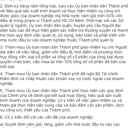
2. Định kỳ hàng năm tổng hợp, báo cáo Ủy ban nhân dân Thành phố
về hiệu quả sản xuất kinh doanh và thực hiện nhiệm vụ công ích
được giao của doanh nghiệp mà Nhà nước nắm giữ trên 50% vốn
điều lệ trong phạm vi Thành phố Hồ Chí Minh. Phối hợp với các Sở
quản lý ngành, Ủy ban nhân dân quận, huyện yêu cầu Người đại
diện báo cáo để thực hiện giám sát, kiểm tra thường xuyên và thanh
tra theo quy định việc quản lý, sử dụng, bảo toàn và phát triển vốn
nhà nước đầu tư vào doanh nghiệp thuộc Thành phố quản lý.
3. Tham mưu Ủy ban nhân dân Thành phố giao nhiệm vụ cho Người
đại diện về việc tăng, giảm vốn điều lệ; thời điểm và phương thức
huy động vốn; loại cổ phần và tổng số cổ phần của từng loại được
quyền chào bán; việc mua lại trên 10% tổng số cổ phần đã bán của
mỗi loại.
4. Tham mưu Ủy ban nhân dân Thành phố đề nghị Bộ Tài chính
thẩm định và chấp thuận các khoản vay nợ nước ngoài của doanh
nghiệp.
5. Tham mưu Ủy ban nhân dân Thành phố thực hiện các quy định
của Chính phủ về đánh giá kết quả hoạt động, hiệu quả sản xuất
kinh doanh của doanh nghiệp; có ý kiến về việc giao nhiệm vụ và
tham gia thực hiện việc cung cấp và bảo đảm các sản phẩm, dịch
vụ công ích, thiết yếu của Thành phố.
6. Có ý kiến đối với các vấn đề của doanh nghiệp:
a) Quyết định nắm giữ, tăng, giảm vốn nhà nước đầu tư vào các