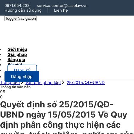
0971.654.238
service.center@caselaw.vn
Hướng dẫn sử dụng
|
Liên hệ
Toggle Navigation
Giới thiệu
Giải pháp
Bảng giá
Bài viết
Đăng ký
Đăng nhập
Trang chủ
Văn bản pháp luật
25/2015/QĐ-UBND
Thông tin văn bản
95
0
Quyết định số 25/2015/QĐ-
UBND ngày 15/05/2015 Về Quy
định phân công thực hiện các