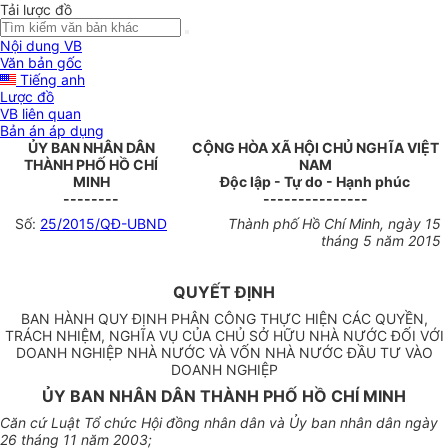
Tải lược đồ
Nội dung VB
Văn bản gốc
Tiếng anh
Lược đồ
VB liên quan
Bản án áp dụng
ỦY BAN NHÂN DÂN
CỘNG HÒA XÃ HỘI CHỦ NGHĨA VIỆT
THÀNH PHỐ HỒ CHÍ
NAM
MINH
Độc lập - Tự do - Hạnh phúc
--------
---------------
Số:
25/2015/QĐ-UBND
Thành phố Hồ Chí Minh, ngày 15
tháng 5 năm 2015
QUYẾT ĐỊNH
BAN HÀNH QUY ĐỊNH PHÂN CÔNG THỰC HIỆN CÁC QUYỀN,
TRÁCH NHIỆM, NGHĨA VỤ CỦA CHỦ SỞ HỮU NHÀ NƯỚC ĐỐI VỚI
DOANH NGHIỆP NHÀ NƯỚC VÀ VỐN NHÀ NƯỚC ĐẦU TƯ VÀO
DOANH NGHIỆP
ỦY BAN NHÂN DÂN THÀNH PHỐ HỒ CHÍ MINH
Căn cứ Luật Tổ chức Hội đồng nhân dân và Ủy ban nhân dân ngày
26 tháng 11 năm 2003;