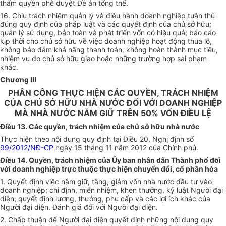
thẩm quyền phê duyệt Đề án tổng thể.
16. Chịu trách nhiệm quản lý và điều hành doanh nghiệp tuân thủ
đúng quy định của pháp luật và các quyết định của chủ sở hữu;
quản lý sử dụng, bảo toàn và phát triển vốn có hiệu quả; báo cáo
kịp thời cho chủ sở hữu về việc doanh nghiệp hoạt động thua lỗ,
không bảo đảm khả năng thanh toán, không hoàn thành mục tiêu,
nhiệm vụ do chủ sở hữu giao hoặc những trường hợp sai phạm
khác.
Chương III
PHÂN CÔNG THỰC HIỆN CÁC QUYỀN, TRÁCH NHIỆM
CỦA CHỦ SỞ HỮU NHÀ NƯỚC ĐỐI VỚI DOANH NGHIỆP
MÀ NHÀ NƯỚC NẮM GIỮ TRÊN 50% VỐN ĐIỀU LỆ
Điều 13. Các quyền, trách nhiệm của chủ sở hữu nhà nước
Thực hiện theo nội dung quy định tại Điều 20, Nghị định số
99/2012/NĐ-CP
ngày 15 tháng 11 năm 2012 của Chính phủ.
Điều 14. Quyền, trách nhiệm của Ủy ban nhân dân Thành phố đối
với doanh nghiệp trực thuộc thực hiện chuyển đổi, cổ phần hóa
1. Quyết định việc nắm giữ, tăng, giảm vốn nhà nước đầu tư vào
doanh nghiệp; chỉ định, miễn nhiệm, khen thưởng, kỷ luật Người đại
diện; quyết định lương, thưởng, phụ cấp và các lợi ích khác của
Người đại diện. Đánh giá đối với Người đại diện.
2. Chấp thuận để Người đại diện quyết định những nội dung quy