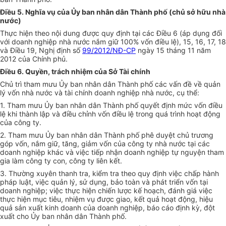
Điều 5. Nghĩa vụ của Ủy ban nhân dân Thành phố (chủ sở hữu nhà
nước)
Thực hiện theo nội dung được quy định tại các Điều 6 (áp dụng đối
với doanh nghiệp nhà nước nắm giữ 100% vốn điều lệ), 15, 16, 17, 18
và Điều 19, Nghị định số
99/2012/NĐ-CP
ngày 15 tháng 11 năm
2012 của Chính phủ.
Điều 6. Quyền, trách nhiệm của Sở Tài chính
Chủ trì tham mưu Ủy ban nhân dân Thành phố các vấn đề về quản
lý vốn nhà nước và tài chính doanh nghiệp nhà nước, cụ thể:
1. Tham mưu Ủy ban nhân dân Thành phố quyết định mức vốn điều
lệ khi thành lập và điều chỉnh vốn điều lệ trong quá trình hoạt động
của công ty.
2. Tham mưu Ủy ban nhân dân Thành phố phê duyệt chủ trương
góp vốn, nắm giữ, tăng, giảm vốn của công ty nhà nước tại các
doanh nghiệp khác và việc tiếp nhận doanh nghiệp tự nguyện tham
gia làm công ty con, công ty liên kết.
3. Thường xuyên thanh tra, kiểm tra theo quy định việc chấp hành
pháp luật, việc quản lý, sử dụng, bảo toàn và phát triển vốn tại
doanh nghiệp; việc thực hiện chiến lược kế hoạch, đánh giá việc
thực hiện mục tiêu, nhiệm vụ được giao, kết quả hoạt động, hiệu
quả sản xuất kinh doanh của doanh nghiệp, báo cáo định kỳ, đột
xuất cho Ủy ban nhân dân Thành phố.