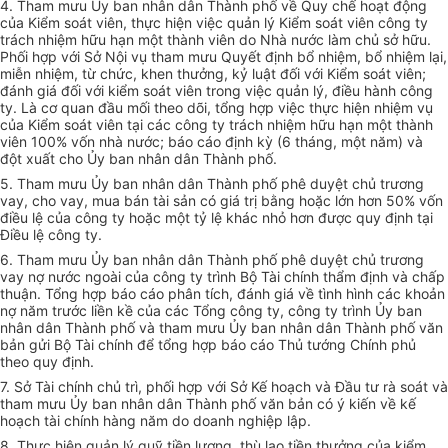
4. Tham mưu Ủy ban nhân dân Thành phố về Quy chế hoạt động
của Kiểm soát viên, thực hiện việc quản lý Kiểm soát viên công ty
trách nhiệm hữu hạn một thành viên do Nhà nước làm chủ sở hữu.
Phối hợp với Sở Nội vụ tham mưu Quyết định bổ nhiệm, bổ nhiệm lại,
miễn nhiệm, từ chức, khen thưởng, kỷ luật đối với Kiểm soát viên;
đánh giá đối với kiểm soát viên trong việc quản lý, điều hành công
ty. Là cơ quan đầu mối theo dõi, tổng hợp việc thực hiện nhiệm vụ
của Kiểm soát viên tại các công ty trách nhiệm hữu hạn một thành
viên 100% vốn nhà nước; báo cáo định kỳ (6 tháng, một năm) và
đột xuất cho Ủy ban nhân dân Thành phố.
5. Tham mưu Ủy ban nhân dân Thành phố phê duyệt chủ trương
vay, cho vay, mua bán tài sản có giá trị bằng hoặc lớn hơn 50% vốn
điều lệ của công ty hoặc một tỷ lệ khác nhỏ hơn được quy định tại
Điều lệ công ty.
6. Tham mưu Ủy ban nhân dân Thành phố phê duyệt chủ trương
vay nợ nước ngoài của công ty trình Bộ Tài chính thẩm định và chấp
thuận. Tổng hợp báo cáo phân tích, đánh giá về tình hình các khoản
nợ năm trước liền kề của các Tổng công ty, công ty trình Ủy ban
nhân dân Thành phố và tham mưu Ủy ban nhân dân Thành phố văn
bản gửi Bộ Tài chính để tổng hợp báo cáo Thủ tướng Chính phủ
theo quy định.
7. Sở Tài chính chủ trì, phối hợp với Sở Kế hoạch và Đầu tư rà soát và
tham mưu Ủy ban nhân dân Thành phố văn bản có ý kiến về kế
hoạch tài chính hàng năm do doanh nghiệp lập.
8. Thực hiện quản lý quỹ tiền lương, thù lao tiền thưởng của kiểm