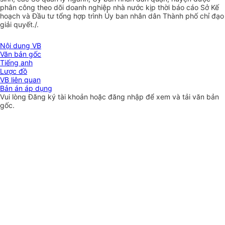
phân công theo dõi doanh nghiệp nhà nước kịp thời báo cáo Sở Kế
hoạch và Đầu tư tổng hợp trình Ủy ban nhân dân Thành phố chỉ đạo
giải quyết./.
Nội dung VB
Văn bản gốc
Tiếng anh
Lược đồ
VB liên quan
Bản án áp dụng
Vui lòng
Đăng ký
tài khoản hoặc
đăng nhập
để xem và tải văn bản
gốc.