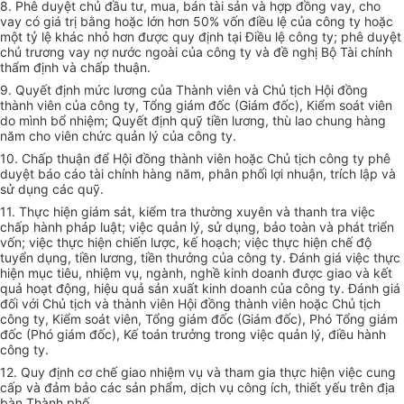
8. Phê duyệt chủ đầu tư, mua, bán tài sản và hợp đồng vay, cho
vay có giá trị bằng hoặc lớn hơn 50% vốn điều lệ của công ty hoặc
một tỷ lệ khác nhỏ hơn được quy định tại Điều lệ công ty; phê duyệt
chủ trương vay nợ nước ngoài của công ty và đề nghị Bộ Tài chính
thẩm định và chấp thuận.
9. Quyết định mức lương của Thành viên và Chủ tịch Hội đồng
thành viên của công ty, Tổng giám đốc (Giám đốc), Kiểm soát viên
do mình bổ nhiệm; Quyết định quỹ tiền lương, thù lao chung hàng
năm cho viên chức quản lý của công ty.
10. Chấp thuận để Hội đồng thành viên hoặc Chủ tịch công ty phê
duyệt báo cáo tài chính hàng năm, phân phối lợi nhuận, trích lập và
sử dụng các quỹ.
11. Thực hiện giám sát, kiểm tra thường xuyên và thanh tra việc
chấp hành pháp luật; việc quản lý, sử dụng, bảo toàn và phát triển
vốn; việc thực hiện chiến lược, kế hoạch; việc thực hiện chế độ
tuyển dụng, tiền lương, tiền thưởng của công ty. Đánh giá việc thực
hiện mục tiêu, nhiệm vụ, ngành, nghề kinh doanh được giao và kết
quả hoạt động, hiệu quả sản xuất kinh doanh của công ty. Đánh giá
đối với Chủ tịch và thành viên Hội đồng thành viên hoặc Chủ tịch
công ty, Kiểm soát viên, Tổng giám đốc (Giám đốc), Phó Tổng giám
đốc (Phó giám đốc), Kế toán trưởng trong việc quản lý, điều hành
công ty.
12. Quy định cơ chế giao nhiệm vụ và tham gia thực hiện việc cung
cấp và đảm bảo các sản phẩm, dịch vụ công ích, thiết yếu trên địa
bàn Thành phố.