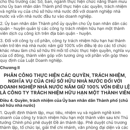
cho thủ trưởng các Sở, ban, ngành thực hiện chức năng tham mưu
cho Ủy ban nhân dân Thành phố thực hiện các quyền, trách nhiệm
và nghĩa vụ của chủ sở hữu nhà nước đối với doanh nghiệp nhà
nước và vốn nhà nước đầu tư vào doanh nghiệp.
2. Ủy ban nhân dân Thành phố ủy quyền cho Ủy ban nhân dân các
quận - huyện quản lý các công ty trách nhiệm hữu hạn một thành
viên dịch cụ công ích trên địa bàn quận - huyện.
3. Đối với công ty cổ phần, công ty trách nhiệm hữu hạn hai thành
viên trở lên mà nhà nước nắm giữ 100% vốn điều lệ do các tổ chức
khác nhau làm chủ sở hữu thì mỗi tổ chức thực hiện quyền, nghĩa vụ
của cổ đông, thành viên góp vốn tương ứng với phần vốn góp theo
quy định của Luật Doanh nghiệp.
Chương II
PHÂN CÔNG THỰC HIỆN CÁC QUYỀN, TRÁCH NHIỆM,
NGHĨA VỤ CỦA CHỦ SỞ HỮU NHÀ NƯỚC ĐỐI VỚI
DOANH NGHIỆP NHÀ NƯỚC NẮM GIỮ 100% VỐN ĐIỀU LỆ
LÀ CÔNG TY TRÁCH NHIỆM HỮU HẠN MỘT THÀNH VIÊN
Điều 4. Quyền, trách nhiệm của Ủy ban nhân dân Thành phố (chủ
sở hữu nhà nước)
1. Quyết định thành lập, mục tiêu, nhiệm vụ và ngành nghề kinh
doanh của công ty trách nhiệm hữu hạn một thành viên sau khi Thủ
tướng Chính phủ phê duyệt Đề án thành lập. Phê duyệt chủ trương
thành lập, tổ chức lại, giải thể chi nhánh, văn phòng đại diện và các