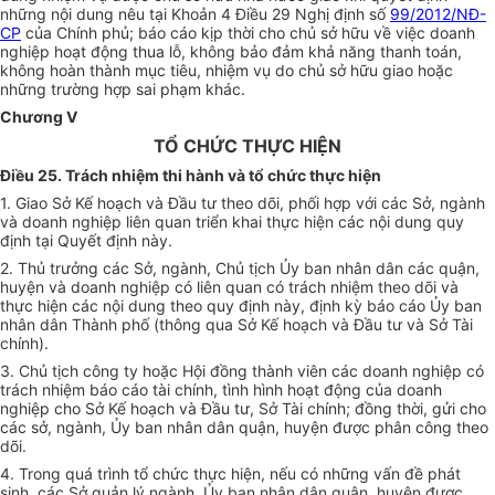
những nội dung nêu tại Khoản 4 Điều 29 Nghị định số
99/2012/NĐ-
CP
của Chính phủ; báo cáo kịp thời cho chủ sở hữu về việc doanh
nghiệp hoạt động thua lỗ, không bảo đảm khả năng thanh toán,
không hoàn thành mục tiêu, nhiệm vụ do chủ sở hữu giao hoặc
những trường hợp sai phạm khác.
Chương V
TỔ CHỨC THỰC HIỆN
Điều 25. Trách nhiệm thi hành và tổ chức thực hiện
1. Giao Sở Kế hoạch và Đầu tư theo dõi, phối hợp với các Sở, ngành
và doanh nghiệp liên quan triển khai thực hiện các nội dung quy
định tại Quyết định này.
2. Thủ trưởng các Sở, ngành, Chủ tịch Ủy ban nhân dân các quận,
huyện và doanh nghiệp có liên quan có trách nhiệm theo dõi và
thực hiện các nội dung theo quy định này, định kỳ báo cáo Ủy ban
nhân dân Thành phố (thông qua Sở Kế hoạch và Đầu tư và Sở Tài
chính).
3. Chủ tịch công ty hoặc Hội đồng thành viên các doanh nghiệp có
trách nhiệm báo cáo tài chính, tình hình hoạt động của doanh
nghiệp cho Sở Kế hoạch và Đầu tư, Sở Tài chính; đồng thời, gửi cho
các sở, ngành, Ủy ban nhân dân quận, huyện được phân công theo
dõi.
4. Trong quá trình tổ chức thực hiện, nếu có những vấn đề phát
sinh, các Sở quản lý ngành, Ủy ban nhân dân quận, huyện được