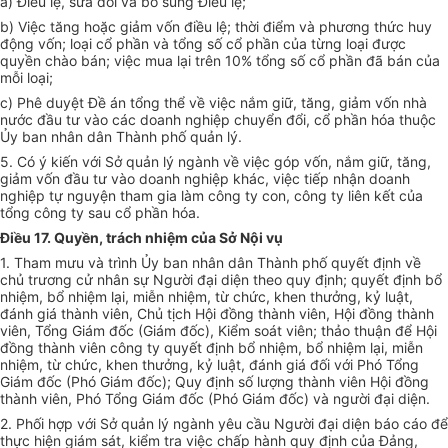
a) Điều lệ, sửa đổi và bổ sung Điều lệ;
b) Việc tăng hoặc giảm vốn điều lệ; thời điểm và phương thức huy
động vốn; loại cổ phần và tổng số cổ phần của từng loại được
quyền chào bán; việc mua lại trên 10% tổng số cổ phần đã bán của
mỗi loại;
c) Phê duyệt Đề án tổng thể về việc nắm giữ, tăng, giảm vốn nhà
nước đầu tư vào các doanh nghiệp chuyển đổi, cổ phần hóa thuộc
Ủy ban nhân dân Thành phố quản lý.
5. Có ý kiến với Sở quản lý ngành về việc góp vốn, nắm giữ, tăng,
giảm vốn đầu tư vào doanh nghiệp khác, việc tiếp nhận doanh
nghiệp tự nguyện tham gia làm công ty con, công ty liên kết của
tổng công ty sau cổ phần hóa.
Điều 17. Quyền, trách nhiệm của Sở Nội vụ
1. Tham mưu và trình Ủy ban nhân dân Thành phố quyết định về
chủ trương cử nhân sự Người đại diện theo quy định; quyết định bổ
nhiệm, bổ nhiệm lại, miễn nhiệm, từ chức, khen thưởng, kỷ luật,
đánh giá thành viên, Chủ tịch Hội đồng thành viên, Hội đồng thành
viên, Tổng Giám đốc (Giám đốc), Kiểm soát viên; thảo thuận để Hội
đồng thành viên công ty quyết định bổ nhiệm, bổ nhiệm lại, miễn
nhiệm, từ chức, khen thưởng, kỷ luật, đánh giá đối với Phó Tổng
Giám đốc (Phó Giám đốc); Quy định số lượng thành viên Hội đồng
thành viên, Phó Tổng Giám đốc (Phó Giám đốc) và người đại diện.
2. Phối hợp với Sở quản lý ngành yêu cầu Người đại diện báo cáo để
thực hiện giám sát, kiểm tra việc chấp hành quy định của Đảng,