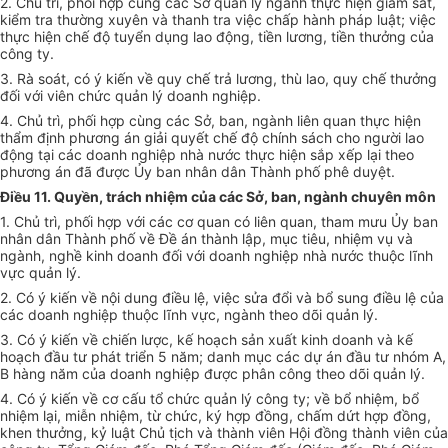
2. Chủ trì, phối hợp cùng các Sở quản lý ngành thực hiện giám sát,
kiểm tra thường xuyên và thanh tra việc chấp hành pháp luật; việc
thực hiện chế độ tuyển dụng lao động, tiền lương, tiền thưởng của
công ty.
3. Rà soát, có ý kiến về quy chế trả lương, thù lao, quy chế thưởng
đối với viên chức quản lý doanh nghiệp.
4. Chủ trì, phối hợp cùng các Sở, ban, ngành liên quan thực hiện
thẩm định phương án giải quyết chế độ chính sách cho người lao
động tại các doanh nghiệp nhà nước thực hiện sắp xếp lại theo
phương án đã được Ủy ban nhân dân Thành phố phê duyệt.
Điều 11. Quyền, trách nhiệm của các Sở, ban, ngành chuyên môn
1. Chủ trì, phối hợp với các cơ quan có liên quan, tham mưu Ủy ban
nhân dân Thành phố về Đề án thành lập, mục tiêu, nhiệm vụ và
ngành, nghề kinh doanh đối với doanh nghiệp nhà nước thuộc lĩnh
vực quản lý.
2. Có ý kiến về nội dung điều lệ, việc sửa đổi và bổ sung điều lệ của
các doanh nghiệp thuộc lĩnh vực, ngành theo dõi quản lý.
3. Có ý kiến về chiến lược, kế hoạch sản xuất kinh doanh và kế
hoạch đầu tư phát triển 5 năm; danh mục các dự án đầu tư nhóm A,
B hàng năm của doanh nghiệp được phân công theo dõi quản lý.
4. Có ý kiến về cơ cấu tổ chức quản lý công ty; về bổ nhiệm, bổ
nhiệm lại, miễn nhiệm, từ chức, ký hợp đồng, chấm dứt hợp đồng,
khen thưởng, kỷ luật Chủ tịch và thành viên Hội đồng thành viên của