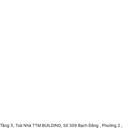
Tầng 5, Toà Nhà TTM BUILDING, Số 309 Bạch Đằng , Phường 2 ,