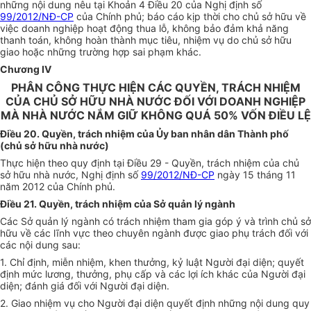
những nội dung nêu tại Khoản 4 Điều 20 của Nghị định số
99/2012/NĐ-CP
của Chính phủ; báo cáo kịp thời cho chủ sở hữu về
việc doanh nghiệp hoạt động thua lỗ, không bảo đảm khả năng
thanh toán, không hoàn thành mục tiêu, nhiệm vụ do chủ sở hữu
giao hoặc những trường hợp sai phạm khác.
Chương IV
PHÂN CÔNG THỰC HIỆN CÁC QUYỀN, TRÁCH NHIỆM
CỦA CHỦ SỞ HỮU NHÀ NƯỚC ĐỐI VỚI DOANH NGHIỆP
MÀ NHÀ NƯỚC NẮM GIỮ KHÔNG QUÁ 50% VỐN ĐIỀU LỆ
Điều 20. Quyền, trách nhiệm của Ủy ban nhân dân Thành phố
(chủ sở hữu nhà nước)
Thực hiện theo quy định tại Điều 29 - Quyền, trách nhiệm của chủ
sở hữu nhà nước, Nghị định số
99/2012/NĐ-CP
ngày 15 tháng 11
năm 2012 của Chính phủ.
Điều 21. Quyền, trách nhiệm của Sở quản lý ngành
Các Sở quản lý ngành có trách nhiệm tham gia góp ý và trình chủ sở
hữu về các lĩnh vực theo chuyên ngành được giao phụ trách đối với
các nội dung sau:
1. Chỉ định, miễn nhiệm, khen thưởng, kỷ luật Người đại diện; quyết
định mức lương, thưởng, phụ cấp và các lợi ích khác của Người đại
diện; đánh giá đối với Người đại diện.
2. Giao nhiệm vụ cho Người đại diện quyết định những nội dung quy