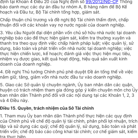
định tại Khoản 4 Điều 20 của Nghị định số
99/2012/NĐ-CP
Thông
báo danh mục các dự án đầu tư nhóm A, B hàng năm để Bộ Kế
hoạch và Đầu tư, Bộ Tài chính tổng hợp, giám sát.
Chấp thuận chủ trương và đề nghị Bộ Tài chính thẩm định, chấp
thuận đối với các khoản vay nợ nước ngoài của doanh nghiệp.
3. Yêu cầu Người đại diện phần vốn chủ sở hữu nhà nước tại doanh
nghiệp báo cáo để thực hiện giám sát, kiểm tra thường xuyên và
thanh tra theo quy định việc chấp hành pháp luật; việc quản lý, sử
dụng, bảo toàn và phát triển vốn nhà nước tại doanh nghiệp; việc
thực hiện chiến lược, kế hoạch; đánh giá việc thực hiện mục tiêu,
nhiệm vụ được giao, kết quả hoạt động, hiệu quả sản xuất kinh
doanh của doanh nghiệp.
4. Đề nghị Thủ tướng Chính phủ phê duyệt Đề án tổng thể về việc
nắm giữ, tăng, giảm vốn nhà nước đầu tư vào doanh nghiệp.
5. Giao các Sở quản lý chuyên ngành, Ủy ban nhân dân các quận,
huyện có trách nhiệm tham gia đóng góp ý kiến chuyên môn cho Ủy
ban nhân dân Thành phố đối với các nội dung tại các Khoản 1, 2, 3
và 4 Điều này.
Điều 15. Quyền, trách nhiệm của Sở Tài chính
1. Tham mưu Ủy ban nhân dân Thành phố thực hiện các quy định
của Chính phủ về chế độ quản lý tài chính, phân phối lợi nhuận, trích
lập và sử dụng các quỹ; chế độ quản lý, sử dụng, bảo toàn và phát
triển vốn; chế độ báo cáo công khai tài chính; cơ chế giám sát, kiểm
tra thực hiện.