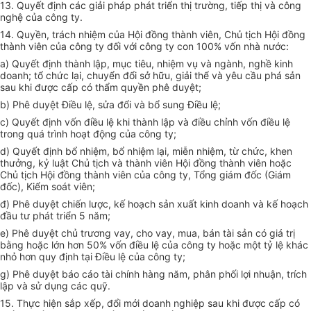
13. Quyết định các giải pháp phát triển thị trường, tiếp thị và công
nghệ của công ty.
14. Quyền, trách nhiệm của Hội đồng thành viên, Chủ tịch Hội đồng
thành viên của công ty đối với công ty con 100% vốn nhà nước:
a) Quyết định thành lập, mục tiêu, nhiệm vụ và ngành, nghề kinh
doanh; tổ chức lại, chuyển đổi sở hữu, giải thể và yêu cầu phá sản
sau khi được cấp có thẩm quyền phê duyệt;
b) Phê duyệt Điều lệ, sửa đổi và bổ sung Điều lệ;
c) Quyết định vốn điều lệ khi thành lập và điều chỉnh vốn điều lệ
trong quá trình hoạt động của công ty;
d) Quyết định bổ nhiệm, bổ nhiệm lại, miễn nhiệm, từ chức, khen
thưởng, kỷ luật Chủ tịch và thành viên Hội đồng thành viên hoặc
Chủ tịch Hội đồng thành viên của công ty, Tổng giám đốc (Giám
đốc), Kiểm soát viên;
đ) Phê duyệt chiến lược, kế hoạch sản xuất kinh doanh và kế hoạch
đầu tư phát triển 5 năm;
e) Phê duyệt chủ trương vay, cho vay, mua, bán tài sản có giá trị
bằng hoặc lớn hơn 50% vốn điều lệ của công ty hoặc một tỷ lệ khác
nhỏ hơn quy định tại Điều lệ của công ty;
g) Phê duyệt báo cáo tài chính hàng năm, phân phối lợi nhuận, trích
lập và sử dụng các quỹ.
15. Thực hiện sắp xếp, đổi mới doanh nghiệp sau khi được cấp có