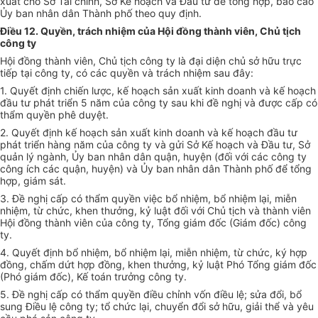
xuất cho Sở Tài chính, Sở Kế hoạch và Đầu tư để tổng hợp, báo cáo
Ủy ban nhân dân Thành phố theo quy định.
Điều 12. Quyền, trách nhiệm của Hội đồng thành viên, Chủ tịch
công ty
Hội đồng thành viên, Chủ tịch công ty là đại diện chủ sở hữu trực
tiếp tại công ty, có các quyền và trách nhiệm sau đây:
1. Quyết định chiến lược, kế hoạch sản xuất kinh doanh và kế hoạch
đầu tư phát triển 5 năm của công ty sau khi đề nghị và được cấp có
thẩm quyền phê duyệt.
2. Quyết định kế hoạch sản xuất kinh doanh và kế hoạch đầu tư
phát triển hàng năm của công ty và gửi Sở Kế hoạch và Đầu tư, Sở
quản lý ngành, Ủy ban nhân dân quận, huyện (đối với các công ty
công ích các quận, huyện) và Ủy ban nhân dân Thành phố để tổng
hợp, giám sát.
3. Đề nghị cấp có thẩm quyền việc bổ nhiệm, bổ nhiệm lại, miễn
nhiệm, từ chức, khen thưởng, kỷ luật đối với Chủ tịch và thành viên
Hội đồng thành viên của công ty, Tổng giám đốc (Giám đốc) công
ty.
4. Quyết định bổ nhiệm, bổ nhiệm lại, miễn nhiệm, từ chức, ký hợp
đồng, chấm dứt hợp đồng, khen thưởng, kỷ luật Phó Tổng giám đốc
(Phó giám đốc), Kế toán trưởng công ty.
5. Đề nghị cấp có thẩm quyền điều chỉnh vốn điều lệ; sửa đổi, bổ
sung Điều lệ công ty; tổ chức lại, chuyển đổi sở hữu, giải thể và yêu