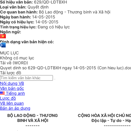
Số hiệu văn bản:
629/QĐ-LĐTBXH
Loại văn bản:
Quyết định
Cơ quan ban hành:
Bộ Lao động - Thương binh và Xã hội
Ngày ban hành:
14-05-2015
Ngày có hiệu lực:
14-05-2015
Đang có hiệu lực
Tình trạng hiệu lực:
Ngôn ngữ:
Định dạng văn bản hiện có:
MỤC LỤC
Không có mục lục
Tải về (WORD)
Quyet dinh so 629-QD-LDTBXH ngay 14-05-2015 (Con hieu luc).do
Tải lược đồ
Nội dung VB
Văn bản gốc
Tiếng anh
Lược đồ
VB liên quan
Bản án áp dụng
BỘ LAO ĐỘNG - THƯƠNG
CỘNG HÒA XÃ HỘI CHỦ N
BINH VÀ XÃ HỘI
Độc lập - Tự do - H
-------
-------------