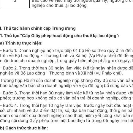
3
Báo cáo về việc thay đổi người quản lý, người giữ
nghiệp cho thuê lại lao động
I. Thủ tục hành chính cấp Trung ương
1.
Thủ tục “Cấp Giấy phép hoạt động cho thuê lại lao động”:
a)
Trình tự thực hiện:
-
Bước 1. Doanh nghiệp nộp trực tiếp 01 bộ Hồ sơ theo quy định đến 
trên về Bộ Lao động - Thương binh và Xã hội (Vụ Pháp chế) để đề ng
nhận trao cho doanh nghiệp, trong giấy biên nhận phải ghi rõ ngày, 
-
Bước 2. Trong thời hạn 30 ngày làm việc (kể từ ngày nhận được đầ
nghiệp về Bộ Lao động - Thương binh và Xã hội (Vụ Pháp chế).
Trường hợp Hồ sơ của doanh nghiệp nộp không đầy đủ các văn bản th
báo bằng văn bản cho doanh nghiệp về việc đề nghị bổ sung các vă
-
Bước 3. Trong thời hạn 30 ngày làm việc kể từ ngày nhận được
kế
phép; trường hợp không cấp có văn bản trả lời doanh nghiệp, đồng t
-
Bước 4. Trong thời hạn 10 ngày làm việc, trước ngày bắt đầu hoạt
sở, chi nhánh về địa điểm đặt trụ sở, địa bàn hoạt động; thời gian
danh chủ chốt của doanh nghiệp cho thuê; niêm yết công khai bản s
đăng nội dung Giấy phép trên một báo điện tử trong 05 ngày liên tiế
b)
Cách thức thực hiện: