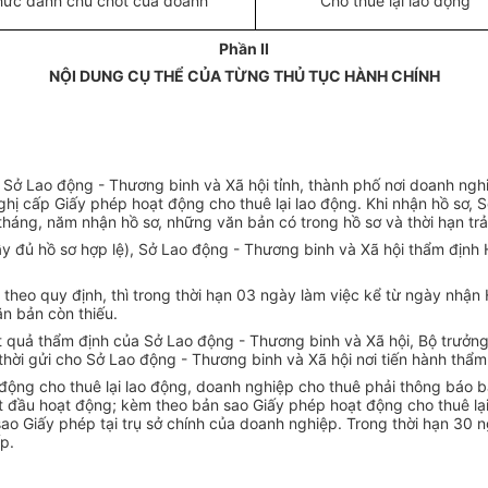
 chức danh chủ chốt của doanh
Cho thuê lại lao động
Phần II
NỘI DUNG CỤ THỂ CỦA TỪNG THỦ TỤC HÀNH CHÍNH
Sở Lao động - Thương binh và Xã hội tỉnh, thành phố nơi doanh nghi
hị cấp Giấy phép hoạt động cho thuê lại lao động. Khi nhận hồ sơ, S
tháng, năm nhận hồ sơ, những văn bản có trong hồ sơ và thời hạn trả 
y đủ hồ sơ hợp lệ), Sở Lao động - Thương binh và Xã hội thẩm định
eo quy định, thì trong thời hạn 03 ngày làm việc kể từ ngày nhận 
n bản còn thiếu.
t
quả thẩm định của Sở Lao động - Thương binh và Xã hội, Bộ trưởng 
hời gửi cho Sở Lao động - Thương binh và Xã hội nơi tiến hành thẩm
 động cho thuê lại lao động, doanh nghiệp cho thuê phải thông báo 
 bắt đầu hoạt động; kèm theo bản sao Giấy phép hoạt động cho thuê l
ao Giấy phép tại trụ sở chính của doanh nghiệp. Trong thời hạn 30 
p.