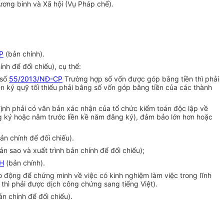
ương binh và Xã hội (Vụ Pháp chế).
P
(bản chính).
h để đối chiếu), cụ thể:
 số
55/2013/NĐ-CP
Trường hợp
số vốn được góp b
ằ
ng tiền thì phải
 ký quỹ tối thiểu phải b
ằ
ng số vốn góp bằng tiền của các thành
ịnh phải có văn bản xác nhận của tổ chức kiểm toán độc lập về
g ký hoặc năm trước liền kề năm đăng ký), đảm bảo lớn hơn hoặc
n chính để đối chiếu).
 sao và xuất trình bản chính để đối chiếu);
H
(bản chính).
o động để chứng minh về việc có kinh nghiệm làm việc trong lĩnh
 thì phải được dịch công chứng sang tiếng Việt).
n chính để đối chiếu).