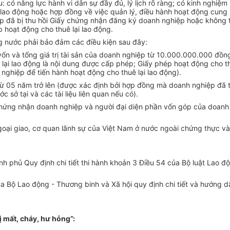
ó năng lực hành vi dân sự đầy đủ, lý lịch rõ ràng; có kinh nghiệm là
i lao động hoặc
hợp đồng
về việc quản lý, điều hành hoạt động cung 
p đã bị thu hồi Giấy chứng nhận đăng ký doanh nghiệp hoặc không tá
 hoạt động cho thuê lại lao động.
ng nước phải bảo đảm các điều kiện sau đây:
vốn và tổng giá trị tài sản của doanh nghiệp từ 10.000.000.000 đồn
lại lao động là nội dung được cấp phép; Gi
ấy
phép hoạt động cho th
ghiệp để tiến hành hoạt động cho thuê lại lao động).
từ 05 năm trở lên (được xác định bởi
hợp đồng
mà doanh nghiệp đã tiế
sở tại và các tài liệu liên quan nếu có).
hứng nhận doanh nghiệp và người đại diện phần vốn góp của doanh 
ngoại giao, cơ quan lãnh sự của Việt Nam ở nước ngoài chứng thực và
 phủ Quy định chi tiết thi hành khoản 3 Điều 54 của Bộ luật Lao độ
Bộ Lao động - Thương binh và Xã hội quy định chi tiết và hướng dẫ
ị mất, cháy, hư hỏng”: