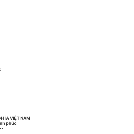
c
GHĨA VIỆT NAM
ạnh phúc
--