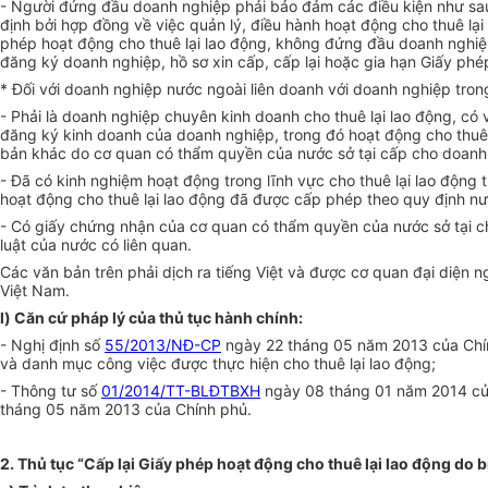
-
Người đứng đầu doanh nghiệp phải bảo đảm các điều kiện như sau: c
định bởi
hợp đồng
về việc quản lý, điều hành hoạt động cho thuê lạ
phép hoạt động cho thuê lại lao động, không đứng đ
ầ
u doanh nghiệ
đăng ký doanh nghiệp, hồ sơ xin cấp, cấp lại hoặc gia hạn Giấy phép
*
Đối với doanh nghiệp nước ngoài liên doanh với doanh nghiệp tro
-
Phải là doanh nghiệp chuyên kinh doanh cho thuê lại lao động, có 
đăng ký kinh doanh của doanh nghiệp, trong đó hoạt động cho thuê 
bản khác do cơ quan có thẩm quyền của nước sở tại cấp cho doanh n
-
Đã có kinh nghiệm hoạt động trong lĩnh vực cho thuê lại lao động 
hoạt động cho thuê lại lao động đã được cấp phép theo quy định nước 
-
Có giấy chứng nhận của cơ quan có thẩm quyền của nước sở tại c
luật của nước có liên quan.
Các văn bản trên phải dịch ra tiếng Việt và được cơ quan đại diện 
Việt Nam.
l
) Căn cứ pháp lý của thủ tục hành chính:
-
Nghị định số
55/2013/NĐ-CP
ngày 22 tháng 05 năm 2013 của Chính
và danh mục công việc được thực hiện cho thuê lại lao động;
-
Thông tư số
01/2014/TT-BLĐTBXH
ngày 08 tháng 01 năm 2014 của 
tháng 05 năm 2013 của Chính phủ.
2.
Thủ tục “Cấp lại Giấy phép hoạt động cho thuê lại lao động do b