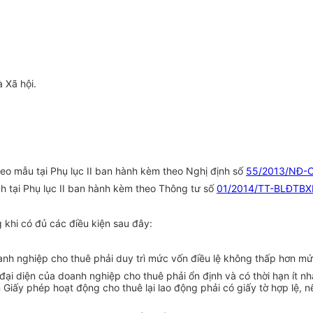
 Xã hội.
heo mẫu tại Phụ lục II ban hành kèm theo Nghị định số
55/2013/NĐ-
 tại Phụ lục II ban hành kèm theo Th
ô
ng tư số
01/2014/TT-BLĐTBX
khi có đủ các điều kiện sau đây:
h nghiệp cho thuê phải duy trì mức vốn điều lệ không thấp hơn mức
 đại diện của doanh nghiệp cho thuê phải ổn định và có thời hạn ít n
n Giấy phép hoạt động cho thuê lại lao động phải có giấy tờ h
ợ
p lệ, 