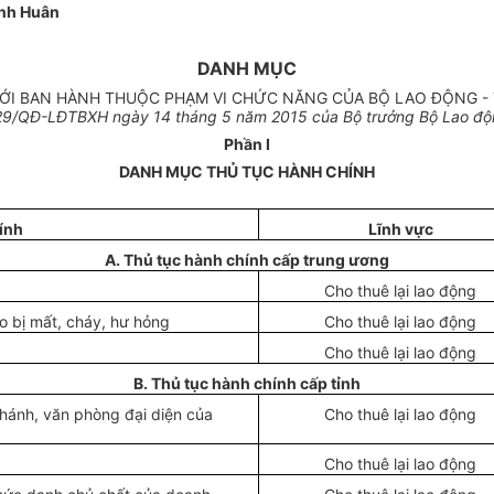
nh Huân
DANH MỤC
ỚI BAN HÀNH THUỘC PHẠM VI CHỨC NĂNG CỦA BỘ LAO ĐỘNG - 
29/
QĐ-LĐTBXH ngày
14
tháng
5 năm 2015
của B
ộ trưởng Bộ Lao độ
Phần I
DANH MỤC THỦ TỤC HÀNH CHÍNH
ính
Lĩnh vực
A. Thủ tục hành chính cấp trung ương
Cho thuê lại lao động
do bị mất, cháy, hư hỏng
Cho thuê lại lao động
Cho thuê lại lao động
B. Thủ tục hành chính cấp tỉnh
nhánh, văn phòng đại diện của
Cho thuê lại lao động
Cho thuê lại lao động