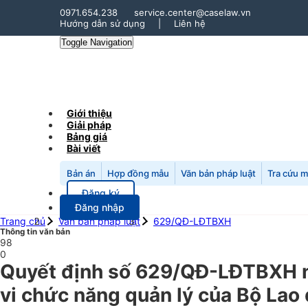
0971.654.238
service.center@caselaw.vn
Hướng dẫn sử dụng
|
Liên hệ
Toggle Navigation
Giới thiệu
Giải pháp
Bảng giá
Bài viết
Bản án
Hợp đồng mẫu
Văn bản pháp luật
Tra cứu 
Đăng ký
Đăng nhập
Trang chủ
Văn bản pháp luật
629/QĐ-LĐTBXH
Thông tin văn bản
98
0
Quyết định số 629/QĐ-LĐTBXH n
vi chức năng quản lý của Bộ Lao