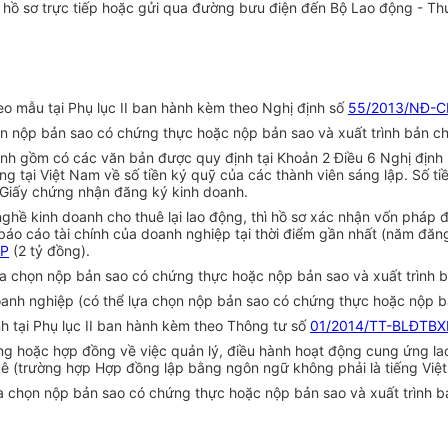
 hồ sơ trực tiếp hoặc gửi qua đường bưu điện đến Bộ Lao động - Th
eo mẫu tại Phụ lục II ban hành kèm theo Nghị định số
55/2013/NĐ-C
n nộp bản sao có chứng thực hoặc nộp bản sao và xuất trình bản chín
nh gồm có các văn bản được quy định tại Khoản 2 Điều 6 Nghị định
ại Việt Nam về số tiền ký quỹ của các thành viên sáng lập. Số tiền
 Giấy chứng nhận đăng ký kinh doanh.
hề kinh doanh cho thuê lại lao động, thì hồ sơ xác nhận vốn pháp đ
áo cáo tài chính của doanh nghiệp tại thời điểm gần nhất (năm đăn
CP
(2 tỷ đồng).
ựa chọn nộp bản sao có chứng thực hoặc nộp bản sao và xuất trình bả
nh nghiệp (có thể lựa chọn nộp bản sao có chứng thực hoặc nộp bản
h tại Phụ lục II ban hành kèm theo Thông tư số
01/2014/TT-BLĐTBX
ộng hoặc
hợp đồng
về việc quản lý, điều hành hoạt động cung ứng la
ê (
trường hợp
Hợp đồng
lập b
ằ
ng ngôn ngữ không phải là tiếng Việt
ựa chọn nộp bản sao có chứng thực hoặc nộp bản sao và xuất trình bả