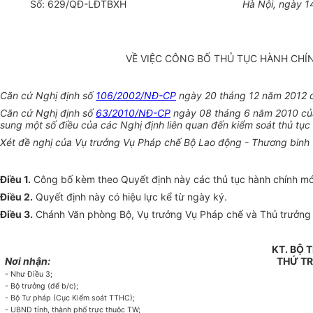
Số:
629
/QĐ-LĐTBXH
Hà Nội, ngày
1
VỀ VIỆC CÔNG BỐ THỦ TỤC HÀNH CHÍ
Căn cứ Nghị định số
106/2002/NĐ-CP
ngày 20 tháng 12 năm 2012 củ
Căn cứ Nghị định số
63/2010/NĐ-CP
ngày 08 tháng 6 năm 2010 của 
sung một số điều của các Nghị định liên quan đến kiểm soát thủ tục
Xét đề nghị của Vụ trưởng Vụ Pháp chế Bộ Lao động - Thương binh 
Điều 1.
Công bố kèm theo Quyết định này các thủ tục hành chính mới
Điều 2.
Quyết định này có hiệu lực kể từ ngày ký.
Điều 3.
Chánh Văn phòng Bộ, Vụ trưởng Vụ Pháp chế và Thủ trưởng cá
KT. BỘ
Nơi nhận:
THỨ T
-
Như Điều 3;
-
Bộ trưởng (để b/c);
-
Bộ Tư pháp (Cục Kiểm soát TTHC);
-
UBND t
ỉ
nh, thành phố trực thuộc TW;