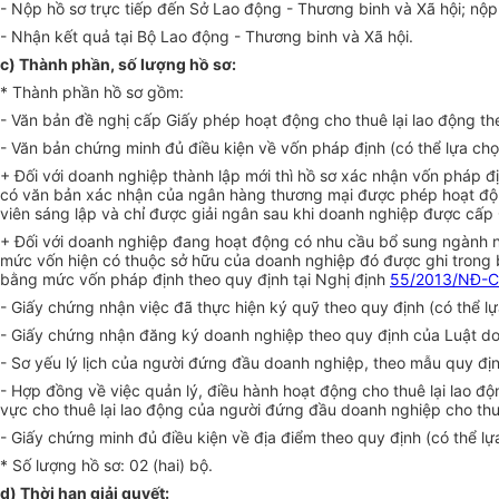
-
Nộp hồ sơ trực tiếp đến Sở Lao động - Thương binh và Xã hội; nộp
-
Nhận kết quả tại Bộ Lao động - Thương binh và Xã hội.
c)
Thành phần, số lượng hồ sơ:
*
Thành phần hồ sơ gồm:
-
Văn bản đề nghị cấp Giấy phép hoạt động cho thuê lại lao động th
-
Văn bản chứng minh đủ điều kiện về vốn pháp định (có thể lựa chọ
+ Đối với doanh nghiệp thành
l
ập mới th
ì
hồ sơ xác nhận vốn pháp đị
có văn bản xác nhận của ngân hàng thương mại được phép hoạt động t
viên sáng lập và chỉ được giải ngân sau khi doanh nghiệp được cấp
+ Đối với doanh nghiệp đang hoạt động có nhu cầu bổ sung ngành ng
mức vốn hiện có thuộc sở hữu của doanh nghiệp đó được ghi trong b
bằng mức vốn pháp định theo quy định tại Nghị định
55/2013/NĐ-
-
Giấy chứng nhận việc đã thực hiện ký quỹ theo quy định (có thể l
-
Giấy chứng nhận đăng ký doanh nghiệp theo quy định của Luật doa
-
Sơ yếu lý lịch của người đứng đầu doanh nghiệp, theo mẫu quy địn
-
Hợp đồng về việc quản lý, điều hành hoạt động cho thuê lại lao đ
vực cho thuê lại lao động của người đứng đầu doanh nghiệp cho thu
-
Giấy chứng minh đủ điều kiện về địa điểm theo quy định (có thể l
*
Số lượng hồ sơ: 02 (hai) bộ.
d)
Thời hạn giải quyết: