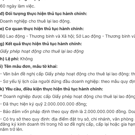
60 ngày làm việc.
đ) Đối tượng thực hiện thủ tục hành chính:
Doanh nghiệp cho thuê lại lao động.
e)
Cơ quan thực hiện thủ tục hành chính:
Bộ Lao động - Thương binh và Xã hội; Sở Lao động - Thương binh và
g)
Kết quả thực hiện thủ tục hành chính:
Giấy phép hoạt động cho thuê lại lao động
h)
Lệ phí:
Không
i)
Tên mẫu đơn, mẫu tờ khai:
-
Văn bản đề nghị cấp Giấy phép hoạt động cho thuê lại lao động: t
-
Sơ yếu lý lịch
của
người đứng đầu doanh nghiệp: theo mẫu quy định
k) Yêu cầu, điều kiện thực hiện thủ tục hành chính:
*
Doanh nghiệp được cấp Giấy phép hoạt động cho thuê lại lao động 
-
Đã thực hiện ký quỹ 2.000.000.000 đồng;
-
Bảo đảm vốn pháp định theo quy định là 2.000.000.000 đồng. Doan
-
Có trụ sở theo quy định: địa điểm đặt trụ sở, chi nhánh, văn phòng
đăng ký kinh doanh thì trong hồ sơ đề nghị cấp, cấp lại hoặc gia hạ
năm trở lên.