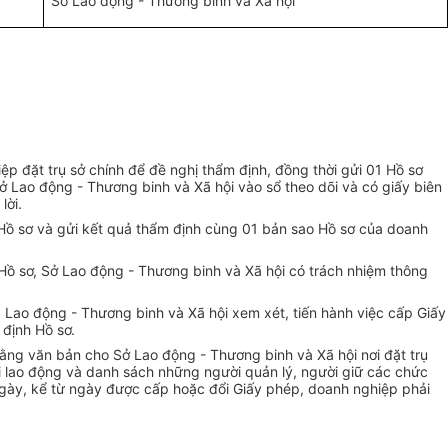
Sở Lao động - Thương binh và Xã hội
ệp đặt trụ sở chính để đề nghị thẩm định, đồng thời gửi 01 Hồ sơ
ở Lao động - Thương binh và Xã hội vào sổ theo dõi và có giấy biên
lời.
 Hồ sơ và gửi kết quả thẩm định cùng 01 bản sao Hồ sơ của doanh
Hồ sơ, Sở Lao động - Thương binh và Xã hội có trách nhiệm thông
Lao động - Thương binh và Xã hội xem xét, tiến hành việc cấp Giấy
 định Hồ sơ.
bằng văn bản cho Sở Lao động - Thương binh và Xã hội nơi đặt trụ
ại lao động và danh sách những người quản lý, người giữ các chức
ngày, kể từ ngày được cấp hoặc đổi Giấy phép, doanh nghiệp phải