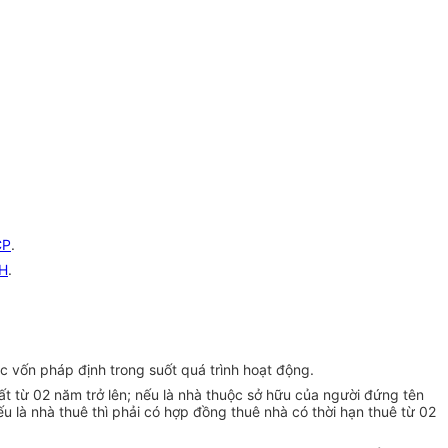
CP
.
H
.
 vốn pháp định trong suốt quá trình hoạt động.
hất từ 02 năm trở lên; nếu là nhà thuộc sở hữu của người đứng tên
nếu là nhà thuê thì phải có
hợp đồng
thuê nhà có thời hạn thuê từ 02