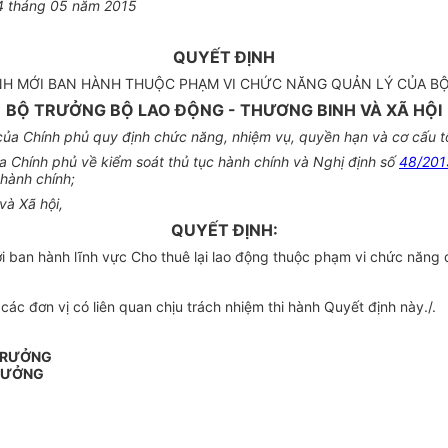
4
tháng
05
năm
2015
QUYẾT ĐỊNH
NH MỚI BAN HÀNH THUỘC PHẠM VI CHỨC NĂNG QUẢN LÝ CỦA BỘ
BỘ TRƯỞNG BỘ LAO ĐỘNG - THƯƠNG BINH VÀ XÃ HỘI
a Chính phủ quy định chức năng, nhiệm vụ, quyền hạn và cơ cấu tổ
Chính phủ về kiểm soát thủ tục hành chính và Nghị định số
48/20
 hành chính;
và Xã hội,
QUYẾT ĐỊNH:
 ban hành lĩnh vực Cho thuê lại lao động thuộc phạm vi chức năng 
c đơn vị có liên quan chịu trách nhiệm thi hành Quyết định này./.
 TRƯỞNG
RƯỞNG