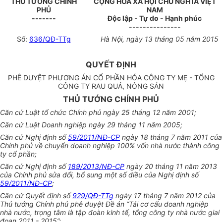
THỦ TƯỚNG CHÍNH
CỘNG HÒA XÃ HỘI CHỦ NGHĨA VIỆT
PHỦ
NAM
-------
Độc lập - Tự do - Hạnh phúc
---------------
Số:
636/QĐ-TTg
Hà Nội, ngày 13 tháng 05 năm 2015
QUYẾT ĐỊNH
PHÊ DUYỆT PHƯƠNG ÁN CỔ PHẦN HÓA CÔNG TY MẸ - TỔNG
CÔNG TY RAU QUẢ, NÔNG SẢN
THỦ TƯỚNG CHÍNH PHỦ
Căn cứ Luật tổ chức Chính phủ ngày 25 tháng 12 năm 2001;
Căn cứ Luật Doanh nghiệp ngày 29 tháng 11 năm 2005;
Căn cứ Nghị định số
59/2011/NĐ-CP
ngày 18 tháng 7 năm 2011 của
Chính phủ về chuyển doanh nghiệp 100% vốn nhà nước thành công
ty cổ phần;
Căn cứ Nghị định số
189/2013/NĐ-CP
ngày 20 tháng 11 năm 2013
của Chính phủ sửa đổi, bổ sung một số điều của Nghị định số
59/2011/NĐ-CP
;
Căn cứ Quyết định số
929/QĐ-TTg
ngày 17 tháng 7 năm 2012 của
Thủ tướng Chính phủ phê duyệt Đề án “Tái cơ cấu doanh nghiệp
nhà nước, trọng tâm là tập đoàn kinh tế, tổng công ty nhà nước giai
đoạn 2011 - 2015”;