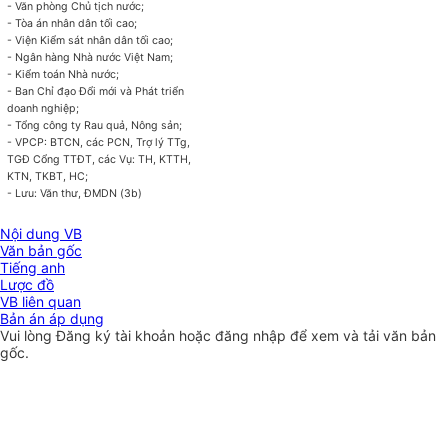
- Văn phòng Chủ tịch nước;
- Tòa án nhân dân tối cao;
- Viện Kiểm sát nhân dân tối cao;
- Ngân hàng Nhà nước Việt Nam;
- Kiểm toán Nhà nước;
- Ban Chỉ đạo Đổi mới và Phát triển
doanh nghiệp;
- Tổng công ty Rau quả, Nông sản;
- VPCP: BTCN, các PCN, Trợ lý TTg,
TGĐ Cổng TTĐT, các Vụ: TH, KTTH,
KTN, TKBT, HC;
- Lưu: Văn thư, ĐMDN (3b)
Nội dung VB
Văn bản gốc
Tiếng anh
Lược đồ
VB liên quan
Bản án áp dụng
Vui lòng
Đăng ký
tài khoản hoặc
đăng nhập
để xem và tải văn bản
gốc.