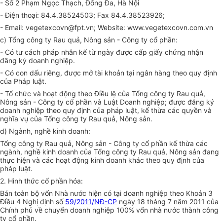
- Số 2 Phạm Ngọc Thạch, Đống Đa, Hà Nội
- Điện thoại: 84.4.38524503; Fax 84.4.38523926;
- Email: vegetexcovn@fpt.vn; Website: www.vegetexcovn.com.vn
c) Tổng công ty Rau quả, Nông sản - Công ty cổ phần:
- Có tư cách pháp nhân kể từ ngày được cấp giấy chứng nhận
đăng ký doanh nghiệp.
- Có con dấu riêng, được mở tài khoản tại ngân hàng theo quy định
của Pháp luật.
- Tổ chức và hoạt động theo Điều lệ của Tổng công ty Rau quả,
Nông sản - Công ty cổ phần và Luật Doanh nghiệp; được đăng ký
doanh nghiệp theo quy định của pháp luật, kế thừa các quyền và
nghĩa vụ của Tổng công ty Rau quả, Nông sản.
d) Ngành, nghề kinh doanh:
Tổng công ty Rau quả, Nông sản - Công ty cổ phần kế thừa các
ngành, nghề kinh doanh của Tổng công ty Rau quả, Nông sản đang
thực hiện và các hoạt động kinh doanh khác theo quy định của
pháp luật.
2. Hình thức cổ phần hóa:
Bán toàn bộ vốn Nhà nước hiện có tại doanh nghiệp theo Khoản 3
Điều 4 Nghị định số
59/2011/NĐ-CP
ngày 18 tháng 7 năm 2011 của
Chính phủ về chuyển doanh nghiệp 100% vốn nhà nước thành công
ty cổ phần.