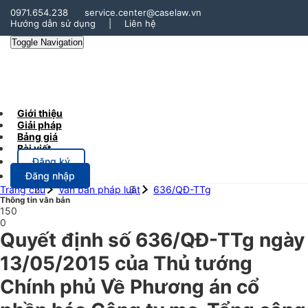
0971.654.238
service.center@caselaw.vn
Hướng dẫn sử dụng
|
Liên hệ
Toggle Navigation
Giới thiệu
Giải pháp
Bảng giá
Bài viết
Đăng ký
Đăng nhập
Trang chủ
Văn bản pháp luật
636/QĐ-TTg
Thông tin văn bản
150
0
Quyết định số 636/QĐ-TTg ngày
13/05/2015 của Thủ tướng
Chính phủ Về Phương án cổ