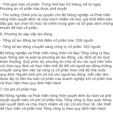
- Thời gian bán cổ phần: Trong thời hạn 03 tháng, kể từ ngày
Phương án cổ phần hóa được phê duyệt.
- Thủ tướng Chính phủ ủy quyền cho Bộ Nông nghiệp và Phát triển
nông thôn quyết định và chịu trách nhiệm về mức giá khởi điểm bán
đấu giá, lựa chọn tổ chức tài chính trung gian và Sở giao dịch chứng
khoán để bán cổ phần.
6. Phương án sắp xếp lao động:
- Tổng số lao động tại thời điểm cổ phần hóa: 328 người.
- Tổng số lao động chuyển sang công ty cổ phần: 302 người.
Bộ Nông nghiệp và Phát triển nông thôn chỉ đạo Tổng công ty Rau
quả, Nông sản rà soát lại phương án lao động, xác định số dư Quỹ
khen thưởng, Quỹ phúc lợi, phương án chia số dư các quỹ trên (nếu
có) theo quy định và thực hiện chế độ đối với người lao động không
chuyển sang làm việc tại công ty cổ phần theo chế độ nhà nước
quy định. Nguồn kinh phí chi trả cho người lao động, mất việc làm
được lấy từ tiền thu bán cổ phần của doanh nghiệp khi cổ phần hóa
và thực hiện theo quy định hiện hành.
7. Chi phí cổ phần hóa
Bộ Nông nghiệp và Phát triển nông thôn quyết định dự toán và phê
duyệt quyết toán chi phí cổ phần hóa; Tổng công ty Rau quả, Nông
sản quyết định và chịu trách nhiệm về các chi phí thực tế, cần thiết
để thực hiện cổ phần hóa Tổng công ty theo quy định hiện hành.