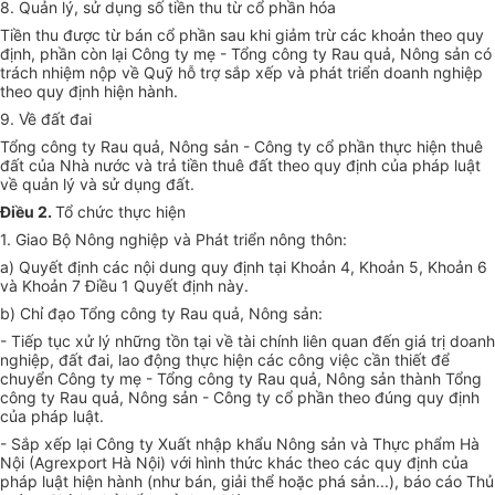
8. Quản lý, sử dụng số tiền thu từ cổ phần hóa
Tiền thu được từ bán cổ phần sau khi giảm trừ các khoản theo quy
định, phần còn lại Công ty mẹ - Tổng công ty Rau quả, Nông sản có
trách nhiệm nộp về Quỹ hỗ trợ sắp xếp và phát triển doanh nghiệp
theo quy định hiện hành.
9. Về đất đai
Tổng công ty Rau quả, Nông sản - Công ty cổ phần thực hiện thuê
đất của Nhà nước và trả tiền thuê đất theo quy định của pháp luật
về quản lý và sử dụng đất.
Điều 2.
Tổ chức thực hiện
1. Giao Bộ Nông nghiệp và Phát triển nông thôn:
a) Quyết định các nội dung quy định tại Khoản 4, Khoản 5, Khoản 6
và Khoản 7 Điều 1 Quyết định này.
b) Chỉ đạo Tổng công ty Rau quả, Nông sản:
- Tiếp tục xử lý những tồn tại về tài chính liên quan đến giá trị doanh
nghiệp, đất đai, lao động thực hiện các công việc cần thiết để
chuyển Công ty mẹ - Tổng công ty Rau quả, Nông sản thành Tổng
công ty Rau quả, Nông sản - Công ty cổ phần theo đúng quy định
của pháp luật.
- Sắp xếp lại Công ty Xuất nhập khẩu Nông sản và Thực phẩm Hà
Nội (Agrexport Hà Nội) với hình thức khác theo các quy định của
pháp luật hiện hành (như bán, giải thể hoặc phá sản...), báo cáo Thủ