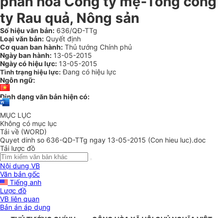
phần hóa Công ty mẹ-Tổng công
ty Rau quả, Nông sản
Số hiệu văn bản:
636/QĐ-TTg
Loại văn bản:
Quyết định
Cơ quan ban hành:
Thủ tướng Chính phủ
Ngày ban hành:
13-05-2015
Ngày có hiệu lực:
13-05-2015
Đang có hiệu lực
Tình trạng hiệu lực:
Ngôn ngữ:
Định dạng văn bản hiện có:
MỤC LỤC
Không có mục lục
Tải về (WORD)
Quyet dinh so 636-QD-TTg ngay 13-05-2015 (Con hieu luc).doc
Tải lược đồ
Nội dung VB
Văn bản gốc
Tiếng anh
Lược đồ
VB liên quan
Bản án áp dụng