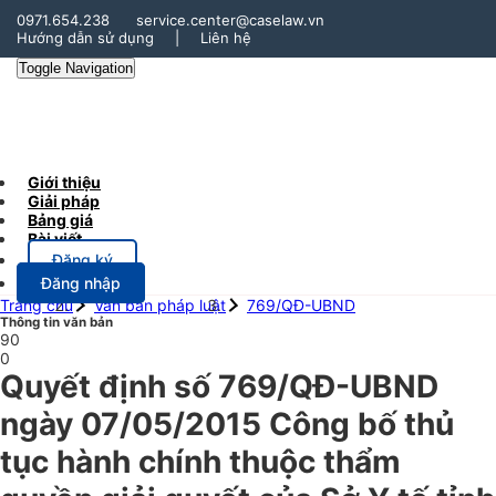
0971.654.238
service.center@caselaw.vn
Hướng dẫn sử dụng
|
Liên hệ
Toggle Navigation
Giới thiệu
Giải pháp
Bảng giá
Bài viết
Đăng ký
Đăng nhập
Trang chủ
Văn bản pháp luật
769/QĐ-UBND
Thông tin văn bản
90
0
Quyết định số 769/QĐ-UBND
ngày 07/05/2015 Công bố thủ
tục hành chính thuộc thẩm