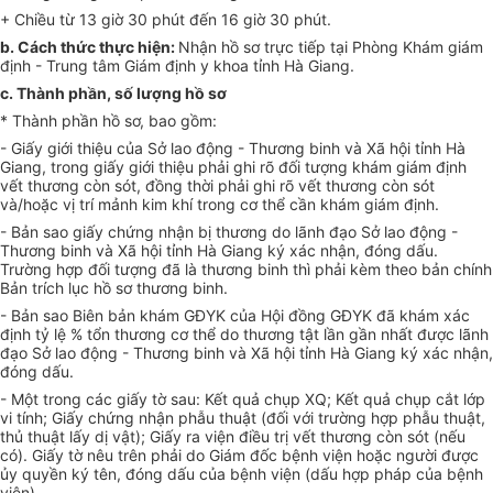
+ Chiều từ 13 giờ 30 phút đến 16 giờ 30 phút.
b.
Cách thức thực hiện:
Nhận hồ sơ trực tiếp tại Phòng Khám giám
định
-
Trung tâm Giám định y khoa tỉnh Hà Giang.
c.
Thành phần, số lượng hồ sơ
*
Thành phần hồ sơ, bao gồm:
-
Giấy giới thiệu của Sở lao động - Thương binh và Xã hội tỉnh Hà
Giang, trong giấy giới thiệu phải ghi rõ đối tượng khám giám định
vết thương còn sót, đồng thời phải ghi rõ vết thương còn sót
và/hoặc vị trí mảnh kim khí trong cơ thể cần khám giám định.
-
Bản sao giấy chứng nhận bị thương do lãnh đạo Sở lao động -
Thương binh và Xã hội tỉnh Hà Giang ký xác nhận, đóng dấu.
Trường hợp đối tượng đã là thương binh thì phải kèm theo bản chính
Bản trích lục hồ sơ thương binh.
-
Bản sao Biên bản khám GĐYK của Hội đồng GĐYK đã khám xác
định tỷ lệ % tổn thương cơ thể do thương tật lần gần nhất được lãnh
đạo Sở lao động
-
Thương binh và Xã hội tỉnh Hà Giang ký xác nhận,
đóng dấu.
-
Một
tr
ong các giấy tờ sau: K
ế
t quả chụp XQ; Kết quả chụp cắt l
ớ
p
vi tính; Giấy chứng nhận phẫu thuật (đối với trường hợp phẫu thuật,
thủ thuật lấy dị vật); Giấ
y
ra viện điều trị vết thương còn sót (nếu
có). Giấy tờ nêu trên phải do Giám đốc bệnh viện hoặc người được
ủy quyền ký tên, đóng dấu của bệnh viện (dấu hợp pháp của bệnh
viện).