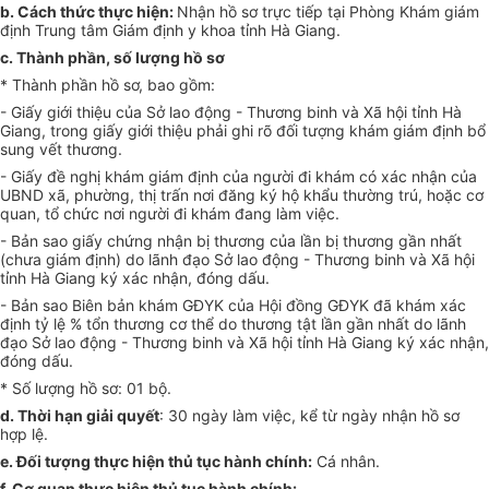
b.
Cách thức thực hiện:
Nhận hồ sơ trực tiếp tại Phòng Khám giám
định Trung tâm Giám định y khoa tỉnh Hà Giang.
c.
Thành phần, số lượng hồ sơ
*
Thành phần hồ sơ, bao gồm:
-
Giấy giới thiệu của Sở lao động - Thương binh và Xã hội tỉnh Hà
Giang, trong giấy giới thiệu phải ghi rõ đối tượng khám giám định bổ
sung vết thương.
-
Giấy đề nghị khám giám định của người đi khám có xác nhận của
UBND x
ã
, phường, thị trấn nơi đăng ký hộ khẩu thường trú, hoặc cơ
quan, tổ chức nơi ng
ư
ời đi khám đang làm việc.
-
Bản sao giấy chứng nhận bị thương của lần bị thương gần nhất
(chưa giám định) do lãnh đạo Sở lao động - Thương binh và Xã hội
tỉnh Hà Giang ký xác nhận, đóng dấu.
-
Bản sao Biên bản khám GĐYK của Hội đồng GĐYK đã khám xác
đ
ị
nh tỷ lệ % tổn thương cơ thể do thương tật lần gần nhất do lãnh
đạo Sở lao động - Thương binh và Xã hội tỉnh Hà Giang ký xác nhận,
đóng dấu.
* Số lượng h
ồ
sơ: 01 bộ.
d.
Thời hạn giải quyết
: 30 ngày làm việc, kể từ ngày nhận hồ sơ
hợp lệ.
e.
Đối tư
ợ
ng thực hiện th
ủ
tục hành chính:
Cá nhân.
f.
Cơ quan thực hiện thủ tục hành chính: