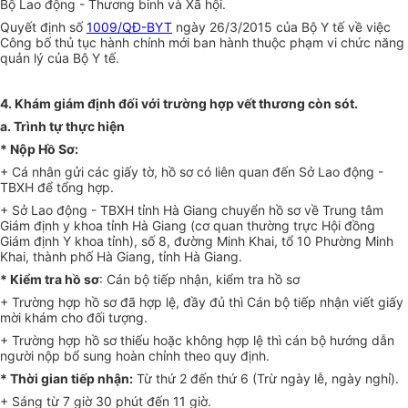
Bộ Lao động - Thương binh và
Xã hội.
Quyết định số
1009/QĐ-BYT
ngày 26/3/2015 của Bộ Y tế về việc
Công bố thủ t
ụ
c hành chính mới ban hành thuộc phạm vi chức năng
quản lý của Bộ Y
tế.
4.
Khám giám định đối v
ớ
i trường hợp vết thương còn sót.
a.
Trình tự thực hi
ệ
n
*
Nộp
Hồ
Sơ:
+ Cá nhân gửi các giấy tờ, hồ sơ có liên quan đến Sở Lao động -
TBXH để tổng hợp.
+ Sở Lao động - TBXH tỉnh Hà Giang chuyển hồ sơ về Trung tâm
Giám định y khoa tỉnh Hà Giang (cơ quan thường trực Hội đồng
Giám định Y khoa tỉnh), số 8, đường Minh Khai, tổ 10 Phường Minh
Khai, thành phố Hà Giang, tỉnh Hà Giang.
*
Kiểm tra hồ sơ
: Cán bộ tiếp nhận, kiểm tra hồ sơ
+ Trường hợp hồ sơ đã h
ợ
p lệ, đầy đủ thì Cán bộ tiếp nhận viết giấy
mời khám cho đ
ố
i tượng.
+ Trường hợp hồ sơ thiếu hoặc không h
ợ
p lệ th
ì
cán bộ hướng dẫn
người nộp bổ sung hoàn chỉnh theo quy định.
*
Thời gian tiếp nhận:
Từ thứ 2 đến thứ 6 (Trừ ngày lễ, ngày nghỉ).
+ Sáng từ 7 giờ 30 phút đến 11 giờ.