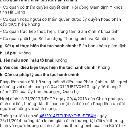
-
Cơ quan có thẩm quyền quyết định: Hội đồng Giám định Y khoa
tỉnh Hà Giang.
-
Cơ quan hoặc người có thẩm quyền đ
ượ
c ủy quyền hoặc phân
cấp thực hiện: không
-
Cơ quan trực tiếp thực hiện: Trung tâm Giám định Y khoa tỉnh.
-
Cơ quan phối hợp: Sở Lao động Thương binh và Xã hội tỉnh.
g.
Kết quả thực hiện thủ tục hành chính:
Biên bản khám giám định.
h. Lệ phí
: Không
i. Tên mẫu đ
ơ
n, mẫu tờ khai:
Không
j. Yêu cầu, điều kiện thực hiện thủ tục hành chính
: Không
k. Căn cứ pháp l
ý
của thủ tục hành chính:
Pháp lệnh sửa đổi, bổ sung một số điều của Pháp lệnh ưu đãi người
c
ó
công với cách mạng số 04/2012/UBTVQH13 ngày 16 tháng 7
năm 2012 của Ủy ban thường vụ Quốc hội.
Nghị định số 3
1
/2013/NĐ-CP ngày 09/4/2013 của Chính phủ quy
định chi tiết, hướng dẫn thi hành một số điều của Pháp lệnh ưu đãi
người có công với cách mạng.
Th
ô
ng tư liên tịch số
45/2014/TTLT-BYT-BLĐTBXH
ngày
25/11/2014 hướng dẫn khám giám định thương tật đối với thương
binh và người hưởng chính sách như thương binh của liên Bộ Y tế -