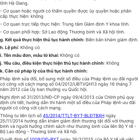
tỉnh Hà Giang.
-
Cơ quan hoặc người có thẩm quyền đ
ượ
c ủy quyền hoặc phân
cấp thực hiện: không
-
Cơ quan trực tiếp thực hiện: Trung tâm Giám định Y khoa tỉnh.
-
Cơ quan phối hợp: Sở Lao động Thương binh và Xã hội tỉnh.
g.
Kết quả thực hiện thủ tục hành chính:
Biên bản khám giám định.
h. Lệ phí
: Không có
i. Tên mẫu đ
ơ
n, mẫu tờ khai:
Không có
j. Yêu cầu, điều kiện thực hiện thủ tục hành chính
: Không
k. Căn cứ pháp l
ý
của thủ tục hành chính:
Pháp lệnh sửa đổi, bổ sung một số điều của Pháp lệnh ưu đãi người
c
ó
công với cách mạng số 04/2012/UBTVQH13 ngày 16 tháng 7
năm 2012 của Ủy ban thường vụ Quốc hội.
Nghị định số 3
1
/2013/NĐ-CP ngày 09/4/2013 của Chính phủ quy
định chi tiết, hướng dẫn thi hành một số điều của Pháp lệnh ưu đãi
người có công với cách mạng.
Th
ô
ng tư liên tịch số
45/2014/TTLT-BYT-BLĐTBXH
ngày
25/11/2014 hướng dẫn khám giám định thương tật đối với thương
binh và người hưởng chính sách như thương binh của liên Bộ Y tế -
Bộ Lao động - Thương binh và
Xã hội.
Quyết định số
1009/QĐ-BYT
ngày 26/3/2015 của Bộ Y tế về việc