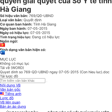
quyền giải quyết của Sở Y tế tỉnh
Hà Giang
Số hiệu văn bản:
769/QĐ-UBND
Loại văn bản:
Quyết định
Cơ quan ban hành:
Tỉnh Hà Giang
Ngày ban hành:
07-05-2015
Ngày có hiệu lực:
07-05-2015
Đang có hiệu lực
Tình trạng hiệu lực:
Ngôn ngữ:
Định dạng văn bản hiện có:
MỤC LỤC
Không có mục lục
Tải về (WORD)
Quyet dinh so 769-QD-UBND ngay 07-05-2015 (Con hieu luc).doc
Tải lược đồ
Nội dung VB
Văn bản gốc
Tiếng anh
Lược đồ
VB liên quan
Bản án áp dụng