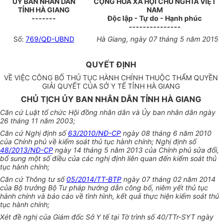
ỦY BAN NHÂN DÂN
CỘNG HÒA XÃ HỘI CHỦ NGHĨA VIỆT
TỈNH HÀ GIANG
NAM
-------
Độc lập - Tự do - Hạnh phúc
---------------
Số:
769/QĐ-UBND
Hà Giang
, ngày
07
tháng
5
năm
2015
QUYẾT ĐỊNH
VỀ VIỆC CÔNG BỐ THỦ TỤC HÀNH CHÍNH THUỘC THẨM QUYỀN
GIẢI QUYẾT CỦA SỞ Y TẾ TỈNH HÀ GIANG
CHỦ TỊCH ỦY BAN NHÂN DÂN TỈNH HÀ GIANG
Căn cứ Luật tổ chức Hội đồng nhân dân và Ủy ban nhân dân ngày
26 tháng 11 năm 2003;
Căn cứ Nghị định số
63/2010/NĐ-CP
ngày 08 tháng 6 năm 2010
của Ch
í
nh phủ về kiểm soát thủ tục hành chính; Nghị định số
48/2013/NĐ-CP
ngày 14 tháng 5 năm 2013 của Chính phủ sửa đổi,
bổ sung một số điều của các nghị định liên quan đến kiểm soát thủ
tục hành chính;
Căn cứ Thông tư số
05/2014/TT-BTP
ngày 07 tháng 02 năm 2014
của Bộ trưởng Bộ Tư pháp hướng dẫn công bố, niêm yết thủ tục
hành chính và báo cáo về tình hình, kết quả thực hiện kiểm soát thủ
tục hành chính;
Xét đề nghị của Giám đốc Sở Y tế tại Tờ trình số 40/TTr-SYT ngày