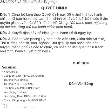
24/4/2015 và Giám đốc S
ở
Tư pháp,
QUYẾT ĐỊNH:
Điều 1.
Công bố kèm theo Quyết định này 05 (năm) thủ tục hành
chính mới ban hành; thủ tục hành chính bị hủy bỏ, bãi bỏ thuộc th
ẩ
m
quyền giải quyết của Sở Y tế tỉnh Hà Giang.
(C
ó
danh mục, nội dung
cụ thể của từng thủ tục hành chính kèm theo).
Điều 2.
Quyết định này có hiệu lực thi hành kể từ ngày ký.
Điều 3.
Chánh V
ă
n phòng
Ủy
ban nhân dân tỉnh, Giám đốc S
ở
Y tế,
Thủ trưởng các sở, ban, ngành; Chủ tịch Ủy ban nhân dân các
huyện, thành phố và các tổ chức, cá nhân có liên quan chịu trách
nhiệm
t
hi hành Quyết định này./.
CHỦ TỊCH
Nơi nhận:
- Như Điều 3;
-
Cục Kiểm soát TTHC, Bộ Tư pháp;
-
Thường trực T
ỉ
nh
ủy
;
Đàm Văn Bông
-
Thường trực HĐND tỉnh;
-
Chủ tịch, các PCT UBND t
ỉ
nh;
-
Văn phòng T
ỉ
nh ủy;
-
Văn phòng Đoàn ĐBQH-HĐND t
ỉ
nh;
-
Chánh Văn phòng, các PCVP
U
BND
t
ỉ
nh;