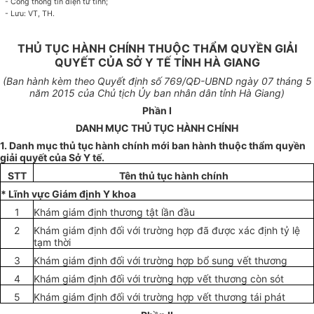
-
C
ổ
ng thông tin điện t
ử
tỉnh;
-
Lưu: VT, TH.
THỦ TỤC HÀNH CHÍNH THUỘC THẨM QUYỀN GIẢI
QUYẾT CỦA SỞ Y TẾ TỈNH HÀ GIANG
(Ban hành k
èm theo Quyết định số 769
/QĐ-UBND ngày
07
tháng
5
năm 2015
của Chủ tịch Ủy
ban nhân dân tỉnh Hà Giang)
Phần I
DANH MỤC THỦ TỤC HÀNH CHÍNH
1. Danh mục thủ tục hành chính mới ban hành thu
ộ
c thẩm quyền
giải quyết của Sở Y t
ế
.
STT
Tên thủ t
ụ
c hành chính
* Lĩnh v
ực
Giám đ
ị
nh Y khoa
1
Khám giám định thương tật lần đầu
2
Khám giám định đối với trường h
ợ
p đã được xác định tỷ lệ
tạm thời
3
Khám giám định đối với trường hợp bổ sung vết thương
4
Khám giám định đối với trường hợp vết thương còn sót
5
Khám giám định đối với trường hợp vết thương tái phát