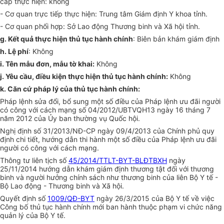
cấp thực hiện: không
-
Cơ quan trực tiếp thực hiện: Trung tâm Giám định Y khoa tỉnh.
-
Cơ quan phối hợp: Sở Lao động Thương binh và Xã hội tỉnh.
g.
K
ế
t quả thực hiện thủ tục hành chính
: Biên bản khám giám định
h.
Lệ phí
: Không
i.
Tên mẫu đơn, mẫu tờ khai:
Không
j. Yêu cầu, điều kiện thực hiện thủ tục hành chính:
Không
k. Căn c
ứ
pháp l
ý
của thủ tục hành chính:
Pháp lệnh sửa đổi, bổ sung một số điều của Pháp lệnh ưu đãi người
có công với cách mạng số 04/2012/UBTVQH13 ngày 16 tháng 7
năm 2012 của Ủy ban thường vụ Quốc hội.
Nghị định số 31/2013/NĐ-
C
P ngày 09/4
/
2013 của Chính phủ quy
đị
n
h chi tiết, hướng dẫn thi hành một số điều của Pháp lệnh
ư
u đãi
ng
ư
ời có công với cách mạng.
Th
ô
ng tư liên tịch số
45/2014/TTLT-BYT-BLĐTBXH
ngày
25/11/2014 hướng dẫn khám giám định thương tật đối
vớ
i thương
binh v
à
người hưởng chính sách như thương binh của liên Bộ Y tế -
Bộ Lao động - Thương binh và Xã hội.
Quyết định s
ố
1009/QĐ-BYT
ngày 26/3/2015 của Bộ Y tế về việc
Công bố thủ tục hành chính mới ban hành thuộc phạm vi chức năng
quản lý của Bộ Y tế
.