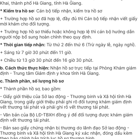
Khai, thành phố Hà Giang, tỉnh Hà Giang.
*
Kiểm tra hồ sơ
: Cán bộ tiếp nhận, kiểm tra hồ sơ
+ Trường hợp hồ sơ đã h
ợ
p lệ, đầy đủ thì Cán bộ tiếp nhận viết giấy
mời khám cho đ
ố
i tượng.
+ Trường hợp hồ sơ thiếu hoặc không h
ợ
p lệ th
ì
cán bộ hướng dẫn
người nộp bổ sung hoàn chỉnh theo quy định.
*
Thời gian tiếp nhận:
Từ thứ 2 đến thứ 6 (Trừ ngày lễ, ngày nghỉ).
+ Sáng từ 7 giờ 30 phút đến 11 giờ.
+ Chiều từ 13 giờ 30 phút đến 16 giờ 30 phút.
b.
Cách thức thực hiện:
Nhận hồ sơ trực tiếp tại Phòng Khám giám
định
-
Trung tâm Giám định y khoa tỉnh Hà Giang.
c.
Thành phần, số lượng hồ sơ
*
Thành phần hồ sơ, bao gồm:
-
Giấy giới thiệu của Sở lao động - Thương binh và Xã hội tỉnh Hà
Giang, trong giấy giới thiệu phải ghi rõ đối tượng khám giám định
vết thương tái phát và phải ghi rõ vết thương tái phát.
-
Văn bản của Bộ LĐ-TBXH đồng ý để đối tượng được khám giám
định vết thương tái phát.
-
Bản sao giấy chứng nhận bị thương do lãnh đạo Sở lao động -
Thương binh và Xã hội tỉnh Hà Giang ký xác nhận, đóng dấu kèm
theo bản chính bản trích lục hồ sơ thương binh.