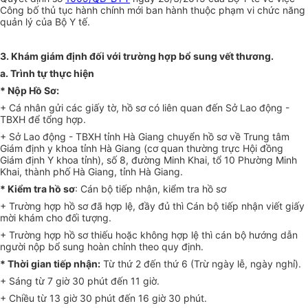
Công bố thủ t
ụ
c hành chính mới ban hành thuộc phạm vi chức năng
quản lý của Bộ Y
tế.
3.
Khám giám định đối với trường hợp bổ sung vết thương.
a.
Trình tự thực hi
ệ
n
*
Nộp
Hồ
Sơ:
+ Cá nhân gửi các giấy tờ, hồ sơ có liên quan đến Sở Lao động -
TBXH để tổng hợp.
+ Sở Lao động - TBXH tỉnh Hà Giang chuyển hồ sơ về Trung tâm
Giám định y khoa tỉnh Hà Giang (cơ quan thường trực Hội đồng
Giám định Y khoa tỉnh), số 8, đường Minh Khai, tổ 10 Phường Minh
Khai, thành phố Hà Giang, tỉnh Hà Giang.
*
Kiểm tra hồ sơ
: Cán bộ tiếp nhận, kiểm tra hồ sơ
+ Trường hợp hồ sơ đã h
ợ
p lệ, đầy đủ thì Cán bộ tiếp nhận viết giấy
mời khám cho đ
ố
i tượng.
+ Trường hợp hồ sơ thiếu hoặc không h
ợ
p lệ th
ì
cán bộ hướng dẫn
người nộp bổ sung hoàn chỉnh theo quy định.
*
Thời gian tiếp nhận:
Từ thứ 2 đến thứ 6 (Trừ ngày lễ, ngày nghỉ).
+ Sáng từ 7 giờ 30 phút đến 11 giờ.
+ Chiều từ 13 giờ 30 phút đến 16 giờ 30 phút.