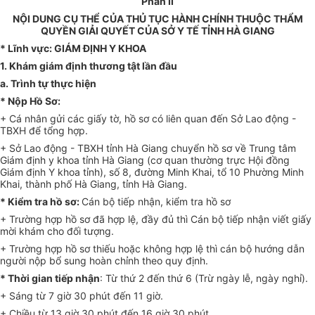
Phần II
NỘI DUNG CỤ THỂ CỦA THỦ TỤC HÀNH CHÍNH THUỘC THẨM
QUYỀN GIẢI QUYẾT CỦA SỞ Y TẾ TỈNH HÀ GIANG
*
Lĩnh vực: GIÁM ĐỊNH Y KHO
A
1. Khám giám định thương tật lần đầu
a.
Trình tự thực hiện
*
Nộp Hồ Sơ:
+ Cá nhân gửi các giấy tờ, hồ sơ có liên quan đến Sở Lao động -
TBXH để tổng hợp.
+ Sở Lao động - TBXH tỉnh Hà Giang chuyển hồ sơ về Trung tâm
Giám định y khoa tỉnh Hà Giang (cơ quan thường trực Hội đồng
Giám định Y khoa tỉnh), số 8, đường Minh Khai, tổ 10 Phường Minh
Khai, thành phố Hà Giang, tỉnh Hà Giang.
*
Kiểm tra hồ sơ:
Cán bộ tiếp nhận, kiểm tra hồ sơ
+ Trường hợp hồ sơ đã hợp lệ, đầy đủ thì Cán bộ tiếp nhận viết giấy
mời khám cho đối tượng.
+ Trường hợp hồ sơ thiếu hoặc không h
ợ
p lệ thì cán bộ hướng dẫn
người nộp bổ sung hoàn chỉnh theo quy định.
*
Th
ờ
i gian tiếp nhận
: Từ thứ 2 đến thứ 6 (Trừ ngày lễ, ngày nghỉ).
+ Sáng từ 7 giờ 30 phút đến 11 giờ.
+ Chiều từ 13 giờ 30 phút đến 16 giờ 30 phút.