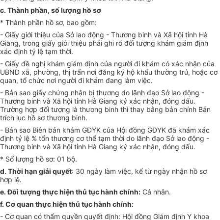
c.
Thành phần, số lượng hồ sơ
*
Thành phần hồ sơ, bao gồm:
-
Giấy giới thiệu của Sở lao động - Thương binh và Xã hội tỉnh Hà
Giang, trong giấy giới thiệu phải ghi rõ đối tượng khám giám định
xác định tỷ lệ tạm
thời.
-
Giấy đề nghị khám giám định của người đi kh
á
m có xác nhận của
UBND xã, phường, thị trấn nơi đăng ký hộ khẩu thường trú, hoặc cơ
quan, tổ chức nơi người đi khám đang làm việc.
-
Bản sao giấy chứng nhận bị thương do lãnh đạo Sở lao động -
Thương binh và Xã hội tỉnh Hà Giang ký xác nhận, đóng dấu.
Trường hợp đối tượng là thương binh thì thay bằng bản chính Bản
tr
ích lục hồ sơ thương binh.
- Bản sao Biên
bản khám GĐYK của Hội đồng GĐYK đã khám xác
định tỷ lệ % tổn thương cơ thể tạm thời do lãnh đạo Sở lao động -
Thương binh và Xã hội t
ỉnh
Hà Giang ký xác nhận, đóng dấu.
* Số lượng h
ồ
sơ: 01 bộ.
d.
Thời hạn giải quyết
: 30 ngày làm việc, kể từ ngày nhận hồ sơ
hợp lệ.
e.
Đối tư
ợ
ng thực hiện th
ủ
tục hành chính:
Cá nhân.
f.
Cơ quan thực hiện thủ tục hành chính:
-
Cơ quan có thẩm quyền quyết định: Hội đồng Giám định Y khoa