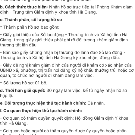
b.
Cách thức thực hiện
: Nhận hồ sơ trực tiếp tại Phòng Khám giám
định
-
Trung tâm Giám định y khoa tỉnh Hà Giang.
c.
Thành phần, s
ố
lượng h
ồ
sơ
*
Thành phần hồ sơ, bao gồm:
-
Giấy giới thiệu của Sở lao động - Thương binh và Xã hội tỉnh Hà
Giang, trong giấy giới thiệu phải ghi rõ đối tượng khám giám định
thương tật lần đầu.
-
Bản sao giấy chứng nhận bị thương do lãnh đạo Sở lao động -
Thương binh và Xã hội tỉnh Hà Giang ký xác nhận, đóng dấu.
-
Giấy đề nghị khám giám định của người đi khám có xác nhận của
UBND xã, phường, thị trấn nơi đăng ký hộ khẩu thường trú, hoặc cơ
quan, tổ chức nơi người đi khám đang làm việc.
*
Số lượng hồ sơ: 01 bộ.
d.
Thời hạn giải quyết:
30 ngày làm việc, kể từ ngày nhận hồ sơ
hợp lệ.
e.
Đối tượng thực hiện thủ tục hành chính:
C
á nhân.
f.
Cơ quan thực hiện thủ tục hành chính:
-
Cơ quan có thẩm quyền quyết định: Hội đồng Giám định Y khoa
tỉnh Hà Giang.
-
Cơ quan hoặc người có thẩm quyền đ
ư
ợc ủy quyền hoặc phân