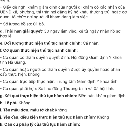
-
Giấy đề nghị khám giám định của người đi khám có xác nhận của
UBND xã, phường
,
thị trấn nơi đăng ký hộ khẩu thường trú, hoặc cơ
quan, tổ chức nơi người đi khám đang làm việc.
* Số lượng h
ồ
sơ: 01 bộ.
d.
Thời hạn giải quyết
: 30 ngày làm việc, kể từ ngày nhận hồ sơ
hợp lệ.
e.
Đối tư
ợ
ng thực hiện th
ủ
tục hành chính:
Cá nhân.
f.
Cơ quan thực hiện thủ tục hành chính:
-
Cơ quan có thẩm quyền quyết định: Hội đồng Giám định Y khoa
tỉnh Hà Giang.
-
Cơ quan hoặc người có thẩm quyền đ
ượ
c ủy quyền hoặc phân
cấp thực hiện: không
-
Cơ quan trực tiếp thực hiện: Trung tâm Giám định Y khoa tỉnh.
-
Cơ quan phối hợp: Sở Lao động Thương binh và Xã hội tỉnh.
g.
Kết quả thực hiện thủ tục hành chính:
Biên bản khám giám định.
h. Lệ phí
: Không
i. Tên mẫu đ
ơ
n, mẫu tờ khai:
Không
j. Yêu cầu, điều kiện thực hiện thủ tục hành chính
: Không
k. Căn cứ pháp l
ý
của thủ tục hành chính: