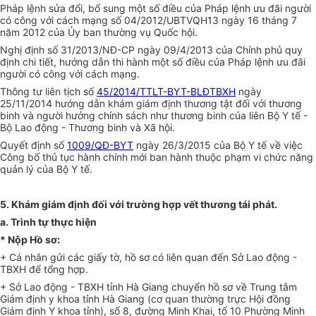
Pháp lệnh sửa đổi, bổ sung một số điều của Pháp lệnh ưu đãi người
c
ó
công với cách mạng số 04/2012/UBTVQH13 ngày 16 tháng 7
năm 2012 của Ủy ban thường vụ Quốc hội.
Nghị định số 3
1
/2013/NĐ-CP ngày 09/4/2013 của Chính phủ quy
định chi tiết, hướng dẫn thi hành một số điều của Pháp lệnh ưu đãi
người có công với cách mạng.
Th
ô
ng tư liên tịch số
45/2014/TTLT-BYT-BLĐTBXH
ngày
25/11/2014 hướng dẫn khám giám định thương tật đối với thương
binh và người hưởng chính sách như thương binh của liên Bộ Y tế -
Bộ Lao động - Thương binh và
Xã hội.
Quyết định số
1009/QĐ-BYT
ngày 26/3/2015 của Bộ Y tế về việc
Công bố thủ t
ụ
c hành chính mới ban hành thuộc phạm vi chức năng
quản lý của Bộ Y
tế.
5.
Khám giám định đối với trường hợp vết thương tái phát.
a.
Trình tự thực hi
ệ
n
*
Nộp
Hồ s
ơ:
+ Cá nhân gửi các giấy tờ, hồ sơ có liên quan đến Sở Lao động -
TBXH để tổng hợp.
+ Sở Lao động - TBXH tỉnh Hà Giang chuyển hồ sơ về Trung tâm
Giám định y khoa tỉnh Hà Giang (cơ quan thường trực Hội đồng
Giám định Y khoa tỉnh), số 8, đường Minh Khai, tổ 10 Phường Minh