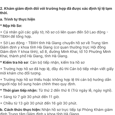
2.
Khám giám định đối với trường hợp đã được xác định tỷ lệ tạm
thời.
a.
Trình tự thực hi
ệ
n
*
Nộp
Hồ
Sơ:
+ Cá nhân gửi các giấy tờ, hồ sơ có liên quan đến Sở Lao động -
TBXH để tổng hợp.
+ Sở Lao động - TBXH tỉnh Hà Giang chuyển hồ sơ về Trung tâm
Giám định y khoa tỉnh Hà Giang (cơ quan thường trực Hội đồng
Giám định Y khoa tỉnh), số 8, đường Minh Khai, tổ 10 Phường Minh
Khai, thành phố Hà Giang, tỉnh Hà Giang.
*
Kiểm tra hồ sơ
: Cán bộ tiếp nhận, kiểm tra hồ sơ
+ Trường hợp hồ sơ đã h
ợ
p lệ, đầy đủ thì Cán bộ tiếp nhận viết giấy
mời khám cho đ
ố
i tượng.
+ Trường hợp hồ sơ thiếu hoặc không h
ợ
p lệ th
ì
cán bộ hướng dẫn
người nộp bổ sung hoàn chỉnh theo quy định.
*
Thời gian tiếp nhận:
Từ thứ 2 đến thứ 6 (Trừ ngày lễ, ngày nghỉ).
+ Sáng từ 7 giờ 30 phút đến 11 giờ.
+ Chiều từ 13 giờ 30 phút đến 16 giờ 30 phút.
b.
Cách thức thực hiện:
Nhận hồ sơ trực tiếp tại Phòng Khám giám
định Trung tâm Giám định y khoa tỉnh Hà Giang.