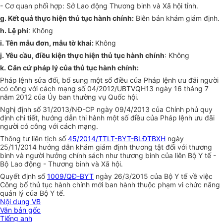
-
Cơ quan phối hợp: Sở Lao động Thương binh và Xã hội tỉnh.
g.
Kết quả thực hiện thủ tục hành chính:
Biên bản khám giám định.
h. Lệ phí
: Không
i. Tên mẫu đ
ơ
n, mẫu tờ khai:
Không
j. Yêu cầu, điều kiện thực hiện thủ tục hành chính
: Không
k. Căn cứ pháp l
ý
của thủ tục hành chính:
Pháp lệnh sửa đổi, bổ sung một số điều của Pháp lệnh ưu đãi người
c
ó
công với cách mạng số 04/2012/UBTVQH13 ngày 16 tháng 7
năm 2012 của Ủy ban thường vụ Quốc hội.
Nghị định số 3
1
/2013/NĐ-CP ngày 09/4/2013 của Chính phủ quy
định chi tiết, hướng dẫn thi hành một số điều của Pháp lệnh ưu đãi
người có công với cách mạng.
Th
ô
ng tư liên tịch số
45/2014/TTLT-BYT-BLĐTBXH
ngày
25/11/2014 hướng dẫn khám giám định thương tật đối với thương
binh và người hưởng chính sách như thương binh của liên Bộ Y tế -
Bộ Lao động - Thương binh và
Xã hội.
Quyết định số
1009/QĐ-BYT
ngày 26/3/2015 của Bộ Y tế về việc
Công bố thủ t
ụ
c hành chính mới ban hành thuộc phạm vi chức năng
quản lý của Bộ Y
tế.
Nội dung VB
Văn bản gốc
Tiếng anh