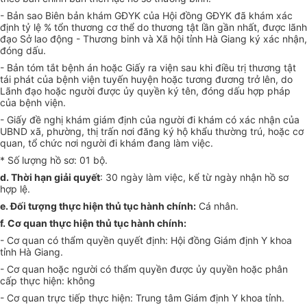
-
Bản sao Biên bản khám GĐYK của Hội đồng GĐYK đã khám xác
định tỷ lệ % tổn thương cơ thể do thương tật lần gần nhất, được lãnh
đạo Sở lao động
-
Thương binh và Xã hội tỉnh Hà Giang ký xác nhận,
đóng dấu.
-
Bản tóm tắt bệnh án hoặc Giấy ra viện sau khi điều trị thương tật
tái phát của bệ
n
h viện tuyến huyện hoặc tương đương trở lên, do
Lãnh đạo hoặc người được ủy
q
uyền ký tên, đóng dấu hợp pháp
của bệnh viện.
-
Giấy đề nghị khám giám định của người đi khám có xác nhận của
UBND xã, phường, thị trấn nơi đăng ký hộ khẩu thường trú, hoặc cơ
quan, tổ chức nơi người đi khám đang làm việc.
* Số lượng h
ồ
sơ: 01 bộ.
d.
Thời hạn giải quyết
: 30 ngày làm việc, kể từ ngày nhận hồ sơ
hợp lệ.
e.
Đối tư
ợ
ng thực hiện th
ủ
tục hành chính:
Cá nhân.
f.
Cơ quan thực hiện thủ tục hành chính:
-
Cơ quan có thẩm quyền quyết định: Hội đồng Giám định Y khoa
tỉnh Hà Giang.
-
Cơ quan hoặc người có thẩm quyền đ
ượ
c ủy quyền hoặc phân
cấp thực hiện: không
-
Cơ quan trực tiếp thực hiện: Trung tâm Giám định Y khoa tỉnh.