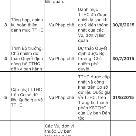
liên quan.
Danh mục
TTHC đã được
T
ổ
ng hợp, chỉnh
chỉnh lý sau khi
3
lý, hoàn thiện
Vụ Pháp chế
có ý kiến thống
30/6/2015
danh mục TTHC
nhất của các
Vụ, đơn vị liên
quan
Trình Bộ trưởng,
Dự thảo Quyết
Chủ nhiệm dự
định được Bộ
4
thảo Quyết định
Vụ Pháp chế
trưởng, Chủ
30/7/2015
công bố TTHC
nhiệm phê
để ký ban hành
duyệt
TTHC được cập
nhật và công
khai trên Cơ sở
Cập nhật TTHC
dữ liệu Quốc gia
trên Cơ sở dữ
5
Vụ Pháp chế
v
ề
TTHC; trên
31/8/2015
liệu Quốc gia về
Trang tin thành
TTHC
phần KSTTHC
của
Ủy
ban Dân
tộc
Các Vụ, đơn vị
thuộc
Ủy
ban