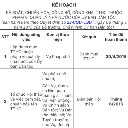
KẾ HOẠCH
RÀ SOÁT, CHU
Ẩ
N H
ÓA,
CÔNG B
Ố
, CÔNG KHAI
TTHC THUỘC
PHẠM VI QUẢN LÝ NHÀ NƯỚC
C
Ủ
A
ỦY
BAN DÂN T
Ộ
C
(Ban hành kèm theo Quyết định số
234/QĐ-UBDT
ngày 06 tháng 5
năm 2015 của Bộ trưởng, Chủ nhiệm Ủy ban Dân tộc)
Nội dung công
Đ
ơ
n v
ị
th
ự
c
Tiến đ
ộ
STT
Kết quả
việc
hi
ệ
n
hoàn thành
Lập danh mục
TTHC thuộc
Danh mục
1
phạm vi quản lý
Vụ Pháp chế
30/4/2015
TTHC
nhà nước của Ủy
ban Dân tộc
Vụ pháp chế
chủ trì;
Các Vụ, đơn vị
có liên quan
Tổ chức Hội thảo
tham gia: Thanh
về việc xem xét,
Biên bản Hội
Tháng
tra, Văn phòng;
2
chuẩn h
óa
tên
thảo
6/2015
Vụ Chính sách
TTHC
Dân tộc; Vụ Dân
tộc thi
ể
u số; Vụ
Tuyên truyền;
các Vụ, đơn vị