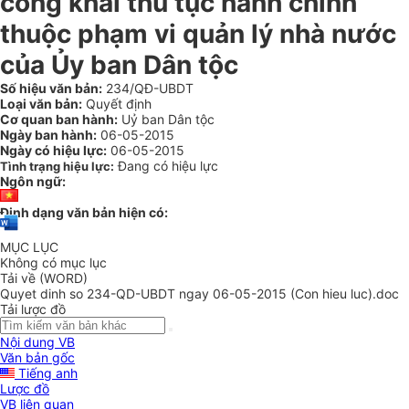
công khai thủ tục hành chính
thuộc phạm vi quản lý nhà nước
của Ủy ban Dân tộc
Số hiệu văn bản:
234/QĐ-UBDT
Loại văn bản:
Quyết định
Cơ quan ban hành:
Uỷ ban Dân tộc
Ngày ban hành:
06-05-2015
Ngày có hiệu lực:
06-05-2015
Đang có hiệu lực
Tình trạng hiệu lực:
Ngôn ngữ:
Định dạng văn bản hiện có:
MỤC LỤC
Không có mục lục
Tải về (WORD)
Quyet dinh so 234-QD-UBDT ngay 06-05-2015 (Con hieu luc).doc
Tải lược đồ
Nội dung VB
Văn bản gốc
Tiếng anh
Lược đồ
VB liên quan