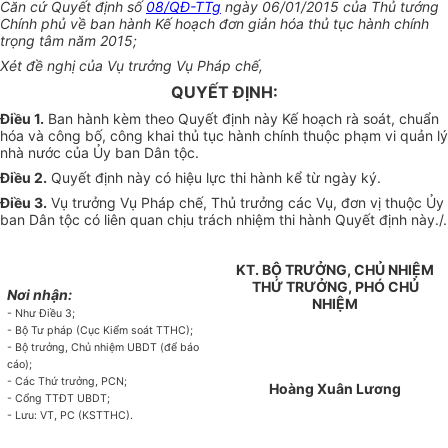
Căn cứ Quyết định số
08/QĐ-TTg
ngày 06/01/2015 của Thủ tướng
Chí
n
h phủ về ban hành K
ế
hoạch đơn giản h
óa
thủ tục hành chính
trọng tâm năm 2015;
Xét đề nghị của Vụ trưởng Vụ Pháp chế,
QUYẾT ĐỊNH:
Điều 1.
Ban hành kèm theo Quyết định này Kế hoạch rà soát, chuẩn
h
óa
và công bố, công khai thủ tục hành chính thuộc phạm vi quản lý
nhà nước của Ủy ban Dân tộc.
Điều 2.
Quyết định này có hiệu lực thi hành kể từ ngày ký.
Điều 3.
Vụ trưởng Vụ Pháp chế, Thủ trưởng các Vụ, đơn v
ị
thuộc Ủy
ban Dân tộc có liên quan chịu trách nhiệm thi hành Quyết định này./.
KT. B
Ộ
TRƯỞNG, CHỦ NHIỆM
THỨ TRƯỞNG, PHÓ CHỦ
Nơi nhận:
NHIỆM
- Như Điều 3;
-
Bộ Tư pháp (Cục Kiểm soát TTHC);
-
Bộ trưởng, Chủ nhiệm UBDT (để báo
cáo);
-
Các Thứ trưởng, PCN;
Hoàng Xuân Lương
-
Cổng TTĐT UBDT;
-
Lưu: VT, PC (KSTTHC).