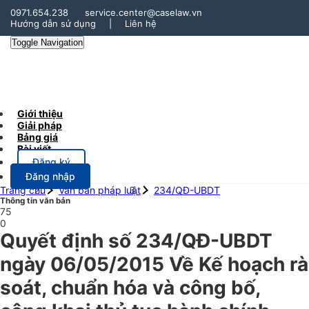
0971.654.238
service.center@caselaw.vn
Hướng dẫn sử dụng
|
Liên hệ
Toggle Navigation
Giới thiệu
Giải pháp
Bảng giá
Bài viết
Đăng ký
Đăng nhập
Trang chủ
Văn bản pháp luật
234/QĐ-UBDT
Thông tin văn bản
75
0
Quyết định số 234/QĐ-UBDT
ngày 06/05/2015 Về Kế hoạch rà
soát, chuẩn hóa và công bố,