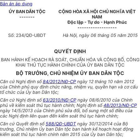
Bản án áp dụng
ỦY
BAN DÂN T
ỘC
CỘNG HÒA XÃ HỘI CHỦ NGHĨA VIỆT
-------
NAM
Độc lập - Tự do - Hạnh Phúc
------------------
Số:
234
/QĐ-UBDT
Hà Nội, ngày
06
tháng
05
năm 2015
QUYẾT ĐỊNH
BAN HÀNH K
Ế
HO
Ạ
CH RÀ SOÁT, CHU
Ẩ
N H
ÓA
VÀ CÔNG B
Ố
, CÔNG
KHAI TH
Ủ
T
Ụ
C HÀNH CHÍNH C
Ủ
A
ỦY
BAN DÂN T
Ộ
C
BỘ TRƯỞNG, CHỦ NHIỆM ỦY BAN DÂN TỘC
Căn cứ Nghị định số
84/2012/NĐ-CP
ngày 12 tháng 10 năm 2012
của Chính phủ quy định chức năng, nhiệm vụ, quyền hạn và cơ cấu
tổ chức của
Ủy
ban Dân tộc;
Căn cứ Nghị định
số
63/2010/NĐ-CP
ngày 08/6/2010 của Chính
phủ về kiểm soát thủ tục hành chính; Nghị định số
48/2013/NĐ-CP
ngày 14/5/2013 của Chính phủ sửa đổi, bổ sung một số điều của
các Nghị định liên quan đến kiểm soát thủ tục hành chính;
Căn cứ Quyết định số
588/QĐ-UBDT
ngày 30/12/2014 của Bộ
trưởng, Chủ nhiệm Ủy ban Dân tộc ban hành kế hoạch hoạt động
kiểm soát thủ tục hành chính năm 2015 của Ủy ban Dân tộc;