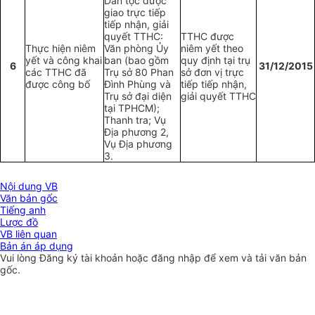
Dân tộc được
giao trực tiếp
tiếp nhận, giải
quyết TTHC:
TTHC được
Thực hiện niêm
Văn phòng Ủy
niêm yết theo
yết và công khai
ban (bao gồm
quy định tại trụ
6
31/12/2015
các TTHC đã
Trụ sở 80 Phan
sở đơn vị trực
được công bố
Đình Phùng và
tiếp tiếp nhận,
Trụ sở đại diện
giải quyết TTHC
tại TPHCM);
Thanh tra; Vụ
Địa phương 2,
Vụ Địa phương
3.
Nội dung VB
Văn bản gốc
Tiếng anh
Lược đồ
VB liên quan
Bản án áp dụng
Vui lòng
Đăng ký
tài khoản hoặc
đăng nhập
để xem và tải văn bản
gốc.