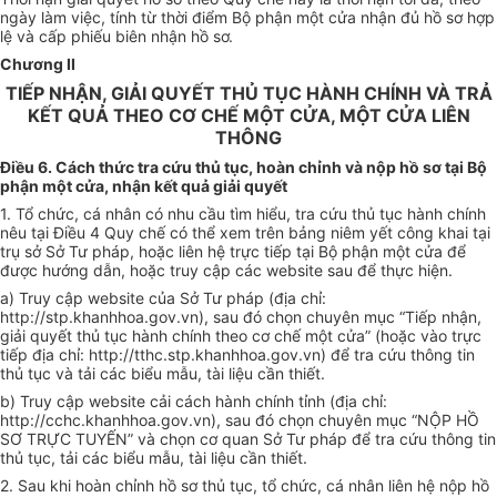
ngày làm việc, tính từ thời điểm Bộ phận một cửa nhận đủ hồ sơ h
ợ
p
lệ và cấp phiếu biên nhận hồ sơ.
Chương II
TIẾP NHẬN, GIẢI QUYẾT THỦ TỤC HÀNH CHÍNH VÀ TRẢ
KẾT QUẢ THEO CƠ CHẾ MỘT CỬA, MỘT CỬA LIÊN
THÔNG
Điều 6. Cách thức tra cứu thủ tục, hoàn chỉnh và nộp hồ sơ tại Bộ
phận một cửa, nhận kết quả giải quyết
1.
Tổ chức, cá nhân có nhu cầu tìm hiểu, tra cứu thủ tục hành chính
nêu tại Điều 4 Quy chế có thể xem trên bảng niêm yết công khai tại
trụ sở Sở Tư pháp, hoặc liên hệ trực tiếp tại Bộ phận một cửa để
được hướng dẫn, hoặc truy cập các website sau để thực hiện.
a)
Truy cập website của Sở Tư pháp (địa chỉ:
http://stp.khanhhoa.gov.vn), sau đó chọn chuyên mục “Tiếp nhận,
giải quyết thủ tục hành chính theo cơ ch
ế
một cửa” (hoặc vào trực
tiếp địa chỉ: http://tthc.stp.khanhhoa.gov.vn) để tra cứu thông tin
thủ tục và tải các biểu mẫu, tài liệu cần thiết.
b)
Truy cập website cải cách hành chính tỉnh (địa chỉ:
http://cchc.khanhhoa.gov.vn), sau đó chọn chuyên mục “N
ỘP
HỒ
SƠ
TRỰC TUY
Ế
N” và chọn cơ quan Sở Tư pháp để tra cứu thông tin
thủ tục, tải các biểu mẫu, tài liệu cần thiết.
2.
Sau khi hoàn chỉnh hồ sơ thủ tục, tổ chức, cá nhân liên hệ nộp hồ