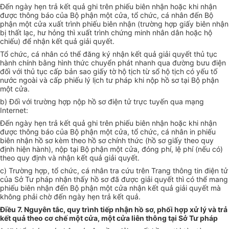
Đ
ế
n ngày hẹn trả kết quả ghi trên phiếu biên nhận hoặc khi nhận
được thông báo của Bộ phận một cửa, tổ chức, cá nhân đến Bộ
phận một cửa xuất trình phiếu biên nhận (trường hợp giấy biên nhận
bị thất lạc, hư hỏng thì xuất trình chứng minh nhân dân hoặc hộ
chiếu) để nhận kết quả giải quyết.
Tổ chức, cá nhân có thể đăng ký nhận kết quả giải quyết thủ tục
hành chính bằng hình thức chuyển phát nhanh qua đường bưu điện
đối với thủ tục cấp bản sao giấy tờ hộ tịch từ sổ hộ tịch có yếu tố
nước ngoài và cấp phiếu lý lịch tư pháp khi nộp hồ sơ tại Bộ ph
ậ
n
một cửa.
b)
Đối với trường hợp nộp hồ sơ điện tử trực tuyến qua mạng
Internet:
Đ
ế
n ngày hẹn trả kết quả ghi trên phiếu biên nhận hoặc khi nhận
được thông báo của Bộ phận một cửa, tổ chức, cá nhân in phiếu
biên nhận hồ sơ kèm theo hồ sơ chính thức (hồ sơ giấy theo quy
định hiện hành), nộp tại Bộ phận một cửa, đóng phí, lệ phí (nếu có)
theo quy định và nhận kết quả giải quyết.
c)
Trường hợp, tổ chức, cá nhân tra cứu trên Trang thông tin điện tử
của Sở Tư pháp nhận thấy hồ sơ đã được giải quyết thì có thể mang
phiếu biên nhận đến Bộ phận một cửa nhận kết quả giải quyết mà
không phải chờ đến ngày hẹn trả kết quả.
Điều 7. Nguyên tắc, quy trình tiếp nhận hồ sơ, phối hợp xử lý và trả
kết quả theo cơ chế một cửa, một cửa liên thông tại Sở Tư pháp