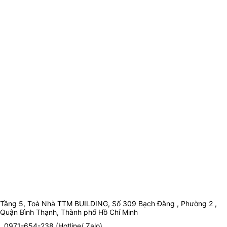
Tầng 5, Toà Nhà TTM BUILDING, Số 309 Bạch Đằng , Phường 2 ,
Quận Bình Thạnh, Thành phố Hồ Chí Minh
0971-654-238 (Hotline/ Zalo)