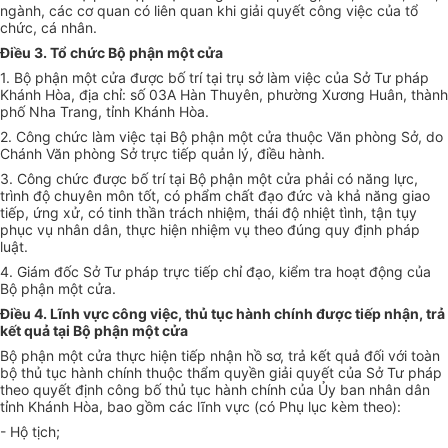
ngành, các cơ quan có liên quan khi giải quyết công việc của t
ổ
chức, cá nhân.
Điều 3. Tổ chức Bộ phận một cửa
1.
Bộ phận một cửa được bố trí tại trụ sở làm việc của Sở Tư pháp
Khánh Hòa, địa chỉ: số 03A Hàn Thuyên, phường Xương Huân, thành
phố Nha Trang, tỉnh Khánh Hòa.
2.
Công chức làm việc tại Bộ phận một cửa thuộc Văn phòng Sở, do
Chánh Văn phòng Sở trực tiếp quản lý, điều hành.
3.
Công chức được bố trí tại Bộ phận một cửa phải có năng lực,
trình độ chuyên môn tốt, có phẩm chất đạo đức và khả năng giao
tiếp, ứng xử, có tinh thần trách nhiệm, thái độ nhiệt tình, tận tụy
phục vụ nhân dân, thực hiện nhiệm vụ theo đúng quy định pháp
luật.
4.
Giám đốc Sở Tư pháp trực tiếp chỉ đạo, kiểm tra hoạt động của
Bộ phận một cửa.
Điều 4. Lĩnh vực công việc, thủ tục hành chính được tiếp nhận, trả
kết quả tại Bộ phận một cửa
Bộ phận một cửa thực hiện tiếp nhận hồ sơ, trả kết quả đối với toàn
bộ thủ tục hành chính thuộc thẩm quyền giải quyết của Sở Tư pháp
theo quyết định công bố thủ tục hành chính của Ủy ban nhân dân
tỉnh Khánh Hòa, bao gồm các lĩnh vực (có Phụ lục kèm theo):
-
Hộ tịch;