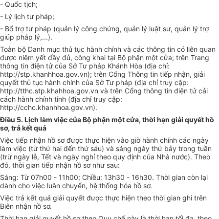
-
Quốc tịch;
-
Lý lịch tư pháp;
-
Bổ trợ tư pháp (quản lý công chứng, quản lý luật sư, quản lý trợ
giúp pháp lý,...)
.
Toàn bộ Danh mục thủ tục hành chính và các thông tin có liên quan
được niêm yết đầy đủ, công khai tại Bộ phận một cửa; trên Trang
thông tin điện tử của Sở Tư pháp Khánh Hòa (địa chỉ:
http://stp.khanhhoa.gov.vn); trên Cổng Thông tin tiếp nhận, giải
quyết thủ tục hành chính của Sở Tư pháp (địa chỉ truy cập:
http
:
//tthc.stp.khahhoa.go
v.vn
và trên Cổng thông tin điện tử cải
cách hành chính tỉnh (địa chỉ truy cập:
http://cchc.khanhhoa.gov.vn).
Điều 5. Lịch làm việc của Bộ phận một cửa, thời hạn giải quyết hồ
sơ, trả kết quả
Việc tiếp nhận hồ sơ được thực hiện vào giờ hành chính các ngày
làm việc (từ thứ hai đến thứ sáu) và sáng ngày thứ bảy trong tuần
(trừ ngày lễ, Tết và ngày nghỉ theo quy định của Nhà nước). Theo
đó, thời gian tiếp nhận hồ sơ như sau:
Sáng: Từ 07h00 - 1
1
h
00
; Chiều: 13h30 - 16h30. Thời gian còn lại
dành cho việc luân chuyển, hệ thống hóa hồ sơ.
Việc trả kết quả giải quyết được thực hiện theo thời gian ghi trên
Biên nhận hồ sơ.
Thời hạn giải quyết hồ sơ theo Quy chế này là thời hạn tối đa, theo