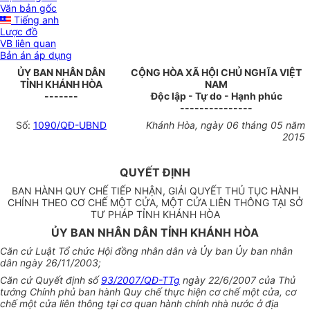
Văn bản gốc
Tiếng anh
Lược đồ
VB liên quan
Bản án áp dụng
ỦY BAN NHÂN DÂN
CỘNG HÒA XÃ HỘI CHỦ NGHĨA VIỆT
TỈNH KHÁNH HÒA
NAM
-------
Độc lập - Tự do - Hạnh phúc
---------------
Số:
1090/QĐ-UBND
Khánh Hòa
, ngày
06
tháng
05
năm
2015
QUYẾT ĐỊNH
BAN HÀNH QUY CHẾ TIẾP NHẬN, GIẢI QUYẾT THỦ TỤC HÀNH
CHÍNH THEO CƠ CHẾ MỘT CỬA, MỘT CỬA LIÊN THÔNG TẠI SỞ
TƯ PHÁP TỈNH KHÁNH HÒA
ỦY BAN NHÂN DÂN TỈNH KHÁNH HÒA
Căn cứ Luật Tổ chức Hội đồng nhân dân và Ủy ban Ủy ban nhân
dân ngày 26/11/2003;
Căn cứ Quyết định số
93/2007/QĐ-TTg
ngày 22/6/2007 của Thủ
tướng Chính phủ ban hành Quy chế thực hiện cơ chế một cửa, cơ
chế một cửa liên thông tại cơ quan hành chính nhà nước ở địa