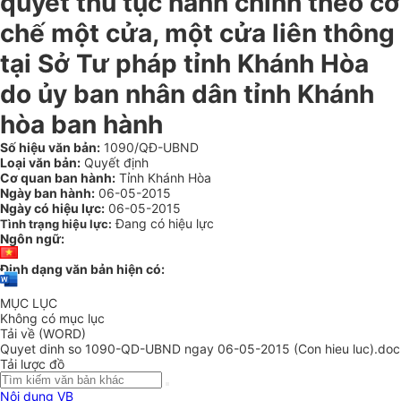
quyết thủ tục hành chính theo cơ
chế một cửa, một cửa liên thông
tại Sở Tư pháp tỉnh Khánh Hòa
do ủy ban nhân dân tỉnh Khánh
hòa ban hành
Số hiệu văn bản:
1090/QĐ-UBND
Loại văn bản:
Quyết định
Cơ quan ban hành:
Tỉnh Khánh Hòa
Ngày ban hành:
06-05-2015
Ngày có hiệu lực:
06-05-2015
Đang có hiệu lực
Tình trạng hiệu lực:
Ngôn ngữ:
Định dạng văn bản hiện có:
MỤC LỤC
Không có mục lục
Tải về (WORD)
Quyet dinh so 1090-QD-UBND ngay 06-05-2015 (Con hieu luc).doc
Tải lược đồ
Nội dung VB