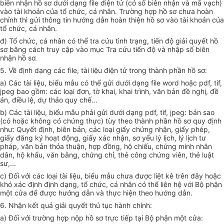
biên nhận hồ sơ dưới dạng f
il
e điện tử (có số biên nhận và mã vạch)
vào tài khoản của tổ chức, cá nhân. Trường hợp hồ sơ chưa hoàn
chỉnh thì gửi thông tin hướng dẫn hoàn thiện hồ sơ vào tài khoản của
tổ chức, cá nhân.
đ) Tổ chức, cá nhân có thể tra cứu tình trạng, tiến độ giải quyết hồ
sơ bằng cách truy cập vào mục Tra cứu tiến độ và nhập số biên
nhận hồ sơ.
5. V
ề định dạng các file, tài liệu điện tử trong thành phần hồ sơ:
a)
Các tài liệu, biểu mẫu có thể gửi dưới dạng file word hoặc pdf, tif,
jpeg bao gồm: các loại đơn, tờ khai, khai trình, văn bản đề nghị, đề
án, điều lệ, dự thảo quy chế...
b)
Các tài liệu, biểu mẫu phải gửi dưới dạng pdf, tif, jpeg: bản sao
(có hoặc không có chứng thực) tùy theo thành phần hồ sơ quy định
như: Quyết định, biên bản, các loại giấy chứng nhận, giấy phép,
giấy đăng ký hoạt động, giấy xác nhận, sơ yếu lý lịch, lý lịch tư
pháp, văn bản thỏa thuận, hợp đồng, hộ chiếu, chứng minh nhân
dân, hộ khẩu, văn bằng, chứng chỉ, thẻ công chứng viên, thẻ luật
sư,...
c)
Đối với các loại tài liệu, biểu mẫu chưa được liệt kê trên đây hoặc
khó xác định định dạng, tổ chức, cá nhân có thể liên hệ với Bộ phận
một cửa để được hướng dẫn và thực hiện theo hướng dẫn.
6.
Nhận kết quả giải quyết thủ tục hành chính:
a)
Đối với trường hợp nộp hồ sơ trực tiếp tại Bộ phận một cửa: