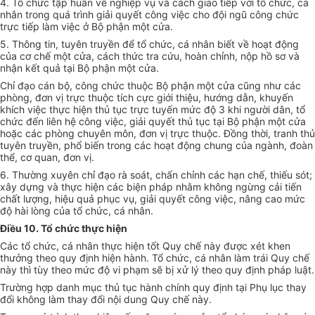
4.
Tổ chức tập huấn về nghiệp vụ và cách giao tiếp với tổ chức, cá
nhân trong quá trình giải quyết công việc cho đội ngũ công chức
trực tiếp làm việc ở Bộ phận một cửa.
5.
Thông tin, tuyên truyền để tổ chức, cá nhân biết về hoạt động
của cơ chế một cửa, cách thức tra cứu, hoàn chỉnh, nộp hồ sơ và
nhận kết quả tại Bộ phận một cửa.
Chỉ đạo cán bộ, công chức thuộc Bộ phận một cửa cũng như các
phòng, đơn vị trực thuộc tích cực giới thiệu, hướng dẫn, khuyến
khích việc thực hiện thủ tục trực tuyến mức độ 3 khi người dân, tổ
chức đến liên hệ công việc, giải quyết thủ tục tại Bộ phận một cửa
hoặc các phòng chuyên môn, đơn vị trực thuộc. Đồng thời, tranh thủ
tuyên truyền, phổ biến trong các hoạt động chung của ngành, đoàn
thể, cơ quan, đơn vị.
6.
Thường xuyên chỉ đạo rà soát, chấn chỉnh các hạn chế, thiếu sót;
xây dựng và thực hiện các biện pháp nhằm không ngừng cải tiến
chất lượng, hiệu quả phục vụ, giải quyết công việc, nâng cao mức
độ hài lòng của tổ chức, cá nhân.
Điều 10. Tổ chức thực hiện
Các tổ chức, cá nhân thực hiện tốt Quy chế này được xét khen
thưởng theo quy định hiện hành. Tổ chức, cá nhân làm trái Quy chế
này thì tùy theo mức độ vi phạm sẽ bị xử lý theo quy định pháp luật.
Trường hợp danh mục thủ tục hành chính quy định tại Phụ lục thay
đổi không làm thay đổi nội dung Quy chế này.