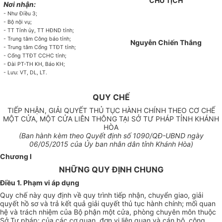
CH
Ủ
T
Ị
CH
Nơi nhận:
- Như Điều 3;
- B
ộ
nội
vụ;
-
TT Tỉnh ủy, TT HĐND tỉnh;
-
Trung tâm Công báo tỉnh;
Nguyễn Chiến Thắng
-
Trung tâm Cổng TTĐT tỉnh;
-
C
ổ
ng TTĐT CCHC tỉnh;
-
Đài PT-TH KH, Báo KH;
-
Lưu: VT, DL, LT
.
QUY CHẾ
TIẾP NHẬN, GIẢI QUYẾT THỦ TỤC HÀNH CHÍNH THEO CƠ CHẾ
MỘT CỬA, MỘT CỬA LIÊN THÔNG TẠI SỞ TƯ PHÁP TỈNH KHÁNH
HÒA
(Ban hành kèm theo Quyết định số
1090
/QĐ-UBND ngày
06
/
05
/2015 của Ủy ban nh
â
n dân tỉnh Khánh Hòa)
Chương I
NHỮNG QUY ĐỊNH CHUNG
Điều 1. Phạm vi áp dụng
Quy chế này quy định về quy trình tiếp nhận, chuyển giao, giải
quyết hồ sơ và trả kết quả giải quyết thủ tục hành chính; mối quan
hệ và trách nhiệm của Bộ phận một cửa, phòng chuyên môn thuộc
Sở Tư pháp; của các cơ quan, đơn vị liên quan và cán bộ, công