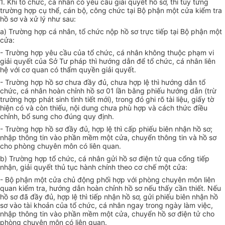
1.
Khi tổ chức, cá nhân có yêu cầu giải quyết hồ sơ, thì tùy từng
trường hợp cụ thể, cán bộ, công chức tại Bộ phận một cửa kiểm tra
hồ sơ và xử lý như sau:
a)
Trường hợp cá nhân, tổ chức nộp hồ sơ trực tiếp tại Bộ phận một
cửa:
-
Trường hợp yêu cầu của tổ chức, cá nhân không thuộc phạm vi
giải quyết của Sở Tư pháp thì hướng dẫn để tổ chức, cá nhân liên
hệ với cơ quan có thẩm quyền giải quyết.
-
Trường hợp hồ sơ chưa đầy đủ, chưa hợp lệ thì hướng dẫn tổ
chức, cá nhân hoàn chỉnh hồ sơ 01 lần bằng phiếu hướng dẫn (trừ
trường hợp phát sinh tình tiết mới), trong đó ghi rõ tài liệu, giấy tờ
hiện có và còn thiếu, nội dung chưa phù hợp và cách thức điều
chỉnh, bổ sung cho đúng quy định.
-
Trường hợp hồ sơ đầy đủ, hợp lệ thì cấp phiếu biên nhận hồ sơ;
nhập thông tin vào phần mềm một cửa, chuyển thông tin và hồ sơ
cho phòng chuyên môn có liên quan.
b)
Trường hợp tổ chức, cá nhân gửi hồ sơ điện tử qua cổng tiếp
nhận, giải quyết thủ tục hành chính theo cơ chế một cửa:
-
Bộ phận một cửa chủ động phối hợp với phòng chuyên môn liên
quan kiểm tra, hướng dẫn hoàn chỉnh hồ sơ nếu thấy cần thiết. Nếu
hồ sơ đã đầy đủ, hợp lệ thì tiếp nhận hồ sơ, gửi phiếu biên nhận hồ
sơ vào tài khoản của tổ chức, cá nhân ngay trong ngày làm việc,
nhập thông tin vào phần mềm một cửa, chuyển hồ sơ điện tử cho
phòng chuyên môn có liên quan.