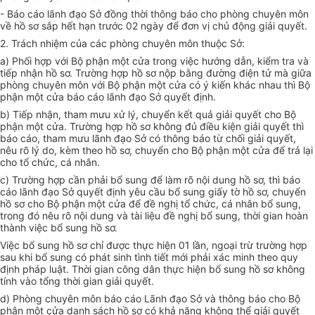
-
Báo cáo lãnh đạo Sở đồng thời thông báo cho phòng chuyên môn
về hồ sơ sắp hết hạn trước 02 ngày để đơn vị chủ động giải quyết.
2.
Trách nhiệm của các phòng chuyên môn thuộc Sở:
a)
Phối hợp với Bộ phận một cửa trong việc hướng dẫn, kiểm tra và
tiếp nhận hồ sơ. Trường hợp hồ sơ nộp bằng đường điện tử mà giữa
phòng chuyên môn với Bộ phận một cửa có ý kiến khác nhau thì Bộ
phận một cửa báo cáo lãnh đạo Sở quyết định.
b)
Tiếp nhận, tham mưu xử lý, chuyển kết quả giải quyết cho Bộ
phận một cửa. Trường hợp hồ sơ không đủ điều kiện giải quyết thì
báo cáo, tham mưu lãnh đạo Sở có thông báo từ chối giải quyết,
nêu rõ lý do, kèm theo hồ sơ, chuyển cho Bộ phận một cửa để trả lại
cho tổ chức, cá nhân.
c)
Trường hợp cần phải bổ sung để làm rõ nội dung hồ sơ, thì báo
cáo lãnh đạo Sở quyết định yêu cầu bổ sung giấy tờ hồ sơ, chuyển
hồ sơ cho Bộ phận một cửa để đề nghị tổ chức, cá nhân bổ sung,
trong đó nêu rõ nội dung và tài liệu đề nghị bổ sung, thời gian hoàn
thành việc bổ sung hồ sơ.
Việc bổ sung hồ sơ chỉ được thực hiện 01 lần, ngoại trừ trường hợp
sau khi bổ sung có phát sinh tình tiết mới phải xác minh theo quy
định pháp luật. Thời gian công dân thực hiện bổ sung hồ sơ không
tính vào tổng thời gian giải quyết.
d)
Phòng chuyên môn báo cáo Lãnh đạo Sở và thông báo cho Bộ
phận một cửa danh sách hồ sơ có khả năng không thể giải quyết