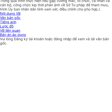
Trong quá trình thực hiện nếu gặp vướng mắc, tổ chức, cá nhân và
cán bộ, công chức kịp thời phản ánh về Sở Tư pháp để tham mưu,
trình Ủy ban nhân dân tỉnh xem xét, điều chỉnh cho phù hợp./.
Nội dung VB
Văn bản gốc
Tiếng anh
Lược đồ
VB liên quan
Bản án áp dụng
Vui lòng
Đăng ký
tài khoản hoặc
đăng nhập
để xem và tải văn bản
gốc.