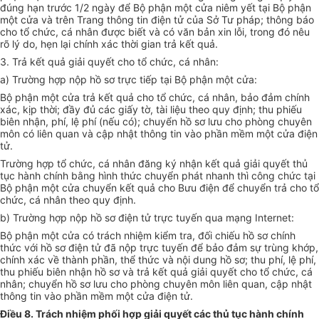
đúng hạn trước 1/2 ngày để Bộ phận một cửa niêm yết tại Bộ phận
một cửa và trên Trang thông tin điện tử của Sở Tư pháp; thông báo
cho tổ chức, cá nhân được biết và có văn bản xin lỗi, trong đó nêu
rõ lý do, hẹn lại chính xác thời gian trả kết quả.
3.
Trả kết quả giải quyết cho tổ chức, cá nhân:
a)
Trường hợp nộp hồ sơ trực tiếp tại Bộ phận một cửa:
Bộ phận một cửa trả kết quả cho tổ chức, cá nhân, bảo đảm chính
xác, kịp thời; đầy đủ các giấy tờ, tài liệu theo quy định; thu phiếu
biên nhận, phí, lệ phí (nếu có); chuyển hồ sơ lưu cho phòng chuyên
môn có liên quan và cập nhật thông tin vào phần mềm một cửa điện
tử.
Trường hợp tổ chức, cá nhân đăng ký nhận kết quả giải quyết thủ
tục hành chính bằng hình thức chuyển phát nhanh thì công chức tại
Bộ phận một cửa chuyển kết quả cho Bưu điện để chuyển trả cho t
ổ
chức, cá nhân theo quy định.
b)
Trường hợp nộp hồ sơ điện tử trực tuyến qua mạng Internet:
Bộ phận một cửa có trách nhiệm kiểm tra, đối chiếu hồ sơ chính
thức với hồ sơ điện tử đã nộp trực tuyến để bảo đảm sự trùng khớp,
chính xác về thành phần, thể thức và nội dung hồ sơ; thu phí, lệ phí,
thu phiếu biên nhận hồ sơ và trả kết quả giải quyết cho tổ chức, cá
nhân; chuyển hồ sơ lưu cho phòng chuyên môn liên quan, cập nhật
thông tin vào phần mềm một cửa điện tử.
Điều 8. Trách nhiệm phối hợp giải quyết các thủ tục hành chính