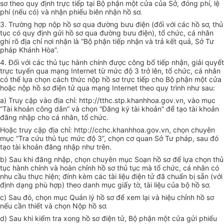
sơ theo quy định trực tiếp tại Bộ phận một cửa của Sở, đóng phí, lệ
phí (nếu có) và nhận phiếu biên nhận hồ sơ.
3.
Trường hợp nộp hồ sơ qua đường bưu điện (đối với các hồ sơ, thủ
tục có quy định gửi hồ sơ qua đường bưu điện), tổ chức, cá nhân
ghi rõ địa chỉ nơi
n
hận là “Bộ phận tiếp nhận và trả kết quả, Sở Tư
pháp Khánh Hòa”.
4.
Đối với các thủ tục hành chính được công bố tiếp nhận, giải quy
ế
t
trực tuyến qua mạng Internet từ mức độ 3 trở lên, t
ổ
chức, cá nhân
có th
ể
lựa chọn cách thức nộp hồ sơ trực tiếp cho Bộ phận một cửa
hoặc nộp hồ sơ điện tử qua mạng Internet theo quy trình như sau:
a)
Truy cập vào địa chỉ: http://tthc.stp.khanhhoa.gov.vn, vào mục
“Tài khoản công dân” và chọn “Đăng ký tài khoản” để tạo tài khoản
đăng nhập cho cá nhân, tổ chức.
Hoặc truy cập địa chỉ: http://cchc.khanhhoa.gov.vn, chọn chuyên
mục “Tra cứu thủ tục mức độ 3”, chọn cơ quan Sở Tư pháp, sau đó
tạo tài khoản đăng nhập như trên.
b)
Sau khi đăng nhập, chọn chuyên mục Soạn hồ sơ để lựa chọn thủ
tục hành chính và hoàn chỉnh hồ sơ thủ tục mà tổ chức, cá nhân có
nhu cầu thực hiện; đính kèm các tài liệu điện tử đã chuẩn bị sẵn (với
định dạng phù hợp) theo danh mục giấy tờ, tài liệu của bộ hồ sơ.
c)
Sau đó, chọn mục Quản lý hồ sơ để xem lại và hiệu chỉnh hồ sơ
nếu cần thiết và chọn Nộp hồ sơ.
d)
Sau khi kiểm tra xong hồ sơ điện tử, Bộ phận một cửa gửi phiếu