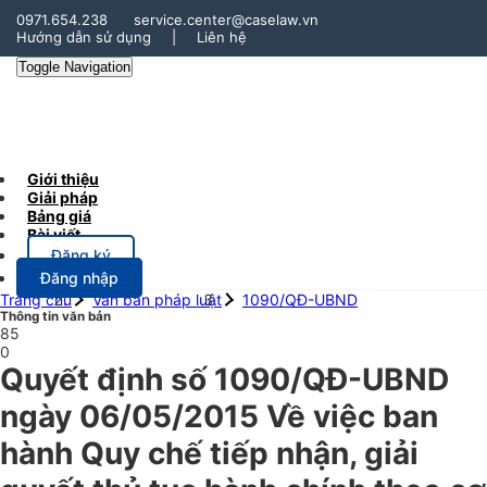
0971.654.238
service.center@caselaw.vn
Hướng dẫn sử dụng
|
Liên hệ
Toggle Navigation
Giới thiệu
Giải pháp
Bảng giá
Bài viết
Đăng ký
Đăng nhập
Trang chủ
Văn bản pháp luật
1090/QĐ-UBND
Thông tin văn bản
85
0
Quyết định số 1090/QĐ-UBND
ngày 06/05/2015 Về việc ban
hành Quy chế tiếp nhận, giải