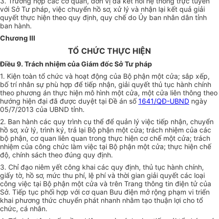
3.
Trường hợp các cơ quan, đơn vị đã kết nối hệ th
ố
ng trực tuy
ế
n
với Sở Tư pháp, việc chuyển hồ sơ, xử lý và nhận lại kết quả giải
quy
ế
t thực hiện theo quy định, quy chế do Ủy ban nhân dân tỉnh
ban hành.
Chương III
TỔ CHỨC THỰC HIỆN
Điều 9. Trách nhiệm của Giám đốc Sở Tư pháp
1.
Kiện toàn tổ chức và hoạt động của Bộ phận một cửa; sắp xếp,
bố trí nhân sự phù hợp để tiếp nhận, giải quyết thủ tục hành chính
theo phương án thực hiện mô hình một cửa, một cửa liên thông theo
hướng hiện đại đã được duyệt tại Đề án số
1641/QĐ-UBND
ngày
05/7/2013 của UBND tỉnh.
2.
Ban hành các quy trình cụ thể để quản lý việc tiếp nhận, chuyển
hồ sơ, xử lý, trình ký, trả lại Bộ phận một cửa; trách nhiệm của các
bộ phận, cơ quan liên quan trong thực hiện cơ chế một cửa; trách
nhiệm của công chức làm việc tại Bộ phận một cửa; thực hiện chế
độ, chính sách theo đúng quy định.
3.
Chỉ đạo niêm yết công khai các quy định, thủ tục hành chính,
giấy tờ, hồ sơ, mức thu phí, lệ phí và thời gian giải quyết các loại
công việc tại Bộ phận một cửa và trên Trang thông tin điện tử của
Sở. Tiếp tục phối hợp với cơ quan Bưu điện mở rộng phạm vi triển
khai phương thức chuyển phát nhanh nhằm tạo thuận lợi cho tổ
chức, cá nhân.