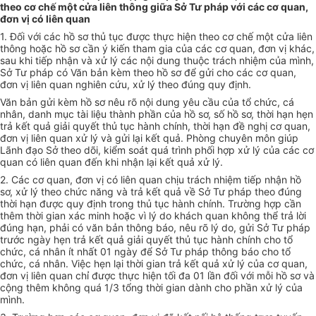
theo cơ chế một cửa liên thông giữa Sở Tư pháp với các cơ quan,
đơn vị có liên quan
1.
Đối với các hồ sơ thủ tục được thực hiện theo cơ chế một cửa liên
thông hoặc hồ sơ cần ý kiến tham gia của các cơ quan, đơn vị khác,
sau khi tiếp nhận và xử lý các nội dung thuộc trách nhiệm của mình,
Sở Tư pháp có Văn bản kèm theo hồ sơ để gửi cho các cơ quan,
đơn vị liên quan nghiên cứu, xử lý theo đúng quy định.
Văn bản gửi kèm hồ sơ nêu rõ nội dung yêu cầu của tổ chức, cá
nhân, danh mục tài liệu thành phần của hồ sơ, số hồ sơ, thời hạn hẹn
trả kết quả giải quyết thủ tục hành chính, thời hạn đề nghị cơ quan,
đơn vị liên quan xử lý và gửi lại kết quả. Phòng chuyên môn giúp
Lãnh đạo Sở theo dõi, kiểm soát quá trình phối hợp xử lý của các cơ
quan có liên quan đến khi nhận lại kết quả xử lý.
2.
Các cơ quan, đơn vị có liên quan chịu trách nhiệm tiếp nhận hồ
sơ, xử lý theo chức năng và trả kết quả về Sở Tư pháp theo đúng
thời hạn được quy định trong thủ tục hành chính. Trường hợp cần
thêm thời gian xác minh hoặc vì lý do khách quan không thể trả lời
đúng hạn, phải có văn bản thông báo, nêu rõ lý do, gửi Sở Tư pháp
trước ngày hẹn trả kết quả giải quyết thủ tục hành chính cho t
ổ
chức, cá nhân ít nhất 01 ngày để Sở Tư pháp thông báo cho tổ
chức, cá nhân. Việc hẹn lại thời gian trả kết quả xử lý của cơ quan,
đơn vị liên quan chỉ được thực hiện tối đa 01 lần đối với mỗi hồ sơ và
cộng thêm không quá 1/3 tổng thời gian dành cho phần xử lý của
mình.