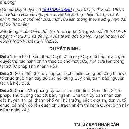
phương;
Căn cứ Quyết định số
1641/QĐ-UBND
ngày 05/7/2013 của UBND
tỉnh Khánh Hòa về việc phê duyệt Đề án thực hiện thủ tục hành
chính theo cơ chế một cửa, một cửa liên thông theo hướng hiện đại
tại Sở Tư pháp;
Xét đề nghị của Giám đốc Sở Tư pháp tại Công văn s
ố
794/STP-VP
ngày 07/4/2015 và đề nghị của Giám đốc Sở Nội vụ tại Tờ trình số
659/TTr-SNV ngày 24/4/2015,
QUYẾT ĐỊNH:
Điều 1
.
Ban hành kèm theo Quyết định này Quy chế tiếp nhận, giải
quyết thủ tục hành chính theo cơ chế một cửa, một cửa liên thông
tại Sở Tư pháp tỉnh Khánh Hòa.
Điều 2
.
Giám đốc Sở Tư pháp có trách nhiệm công bố công khai và
tổ chức thực hiện đầy đủ các nội dung Quy chế, đảm bảo nguyên
tắc và hiệu quả.
Điều 3
.
Chánh Văn phòng Ủy ban nhân dân tỉnh, Giám đốc Sở Tư
pháp, Thủ trưởng các sở, ban, ngành; Chủ tịch Ủy ban nhân dân
các huyện, thị xã, thành phố và Thủ trưởng các cơ quan, đơn vị, tổ
chức, cá nhân có liên quan chịu trách nhiệm thi hành Quyết định này
kể từ ngày ký./.
TM. ỦY BAN NHÂN DÂN