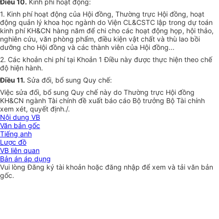
Điều 10.
Kinh phí hoạt động:
1.
Kinh phí hoạt động của Hội đồng, Thường trực Hội đồng, hoạt
động quản lý khoa học ngành do Viện CL&CSTC lập trong dự toán
kinh phí KH&CN hàng năm đ
ể
chi cho các hoạt động họp, hội thảo,
nghiên cứu, văn phòng phẩm, điều kiện vật chất và thù lao bồi
dưỡng cho Hội đồng và các thành viên của Hội đồng...
2.
Các khoản chi phí tại Khoản 1 Điều này được thực hiện theo chế
độ hiện hành.
Điều 11.
Sửa đổi, bổ sung Quy chế:
Việc sửa đổi, bổ sung Quy chế này do Thường trực Hội đồng
KH&CN ngành Tài chính đề xuất báo cáo Bộ tr
ưở
ng Bộ Tài chính
xem xét,
quyết định
.
/.
Nội dung VB
Văn bản gốc
Tiếng anh
Lược đồ
VB liên quan
Bản án áp dụng
Vui lòng
Đăng ký
tài khoản hoặc
đăng nhập
để xem và tải văn bản
gốc.