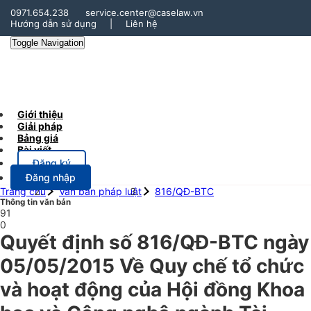
0971.654.238
service.center@caselaw.vn
Hướng dẫn sử dụng
|
Liên hệ
Toggle Navigation
Giới thiệu
Giải pháp
Bảng giá
Bài viết
Đăng ký
Đăng nhập
Trang chủ
Văn bản pháp luật
816/QĐ-BTC
Thông tin văn bản
91
0
Quyết định số 816/QĐ-BTC ngày
05/05/2015 Về Quy chế tổ chức
và hoạt động của Hội đồng Khoa