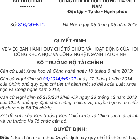
BỘ TÀI CHÍNH
CỘNG HÒA XÃ HỘI CHỦ NGHĨA VIỆT
-------
NAM
Độc lập - Tự do - Hạnh phúc
---------------
Số:
816/QĐ-BTC
Hà Nội
, ngày
05
tháng
05
năm
2015
QUYẾT ĐỊNH
VỀ VIỆC BAN HÀNH QUY CHẾ TỔ CHỨC VÀ HOẠT ĐỘNG CỦA HỘI
ĐỒNG KHOA HỌC VÀ CÔNG NGHỆ NGÀNH TÀI CHÍNH
BỘ TRƯỞNG BỘ TÀI CHÍNH
Căn cứ Luật Khoa học và Công nghệ ngày 18 tháng 6 năm 2013;
Căn cứ Nghị định số
08/2014/NĐ-CP
ngày
27 tháng 1 năm 2014
của Chính phủ quy định chi tiết thi hành một số điều
của
Luật Khoa
học và Công nghệ năm 2013;
Căn cứ Nghị định số 215/20
1
3/NĐ-CP ngày 23 tháng 12 năm 2013
của Chính phủ quy định chức năng, nhiệm vụ, quyền hạn và cơ cấu
tổ chức của Bộ Tài chính;
Xét đề nghị của Viện trưởng Viện Chiến lược và Chính sách tài chính
và Vụ trưởng Vụ
Tổ chức
cán bộ,
QUYẾT ĐỊNH:
Điều 1.
Ban hành kèm theo Quyết định này quy chế tổ chức và hoạt