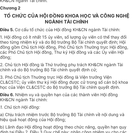
KH&CN ngành Tài chính.
Chương 2
TỔ CHỨC CỦA HỘI ĐỒNG KHOA HỌC VÀ CÔNG NGHỆ
NGÀNH TÀI CHÍNH
Điều 5.
Cơ cấu
tổ chức
của Hội đồng KH&CN ngành Tài chính:
1.
Hội đồng có ít nhất 15 ủy viên, số lượng ủy viên có thể thay đổi
theo từng nhiệm kỳ và do Bộ trưởng Bộ Tài chính quyết định; Hội
đồng gồm
Chủ
tịch Hội đồng, Phó Chủ tịch Thường trực Hội đồng,
các Phó Chủ tịch Hội đồng, Thư ký Hội đồng và các Ủy viên Hội
đồng;
2.
Chủ tịch Hội đồng là Thứ trưởng phụ trách KH&CN ngành Tài
chính và do Bộ trưởng Bộ Tài chính quyết định cử;
3.
Phó Chủ tịch Thường trực Hội đồng là Viện trưởng Viện
CL&CSTC; ủy viên thư ký Hội đồng được cử trong số cán bộ khoa
học của Viện CL&CSTC do Bộ trưởng Bộ Tài chính quyết định.
Điều 6.
Nhiệm vụ và quyền hạn của các thành viên Hội đồng
KH&CN ngành Tài chính:
1.
Chủ tịch Hội đồng:
a)
Chịu trách nhiệm trước Bộ tr
ưở
ng Bộ Tài chính về nội dung và
hiệu quả hoạt động của Hội
đồng
;
b)
Lãnh đạo Hội đồng hoạt động theo chức năng, quyền hạn quy
định tại Điều 2, Điều 3 Quy chế này; phân công nhiệm vụ cho các