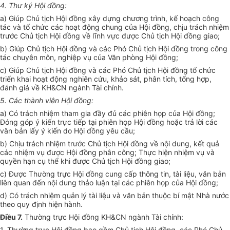
4.
Thư k
ý
Hội đồng:
a)
Giúp Chủ tịch Hội đồng xây dựng chương trình, kế hoạch công
tác và tổ chức các hoạt động chung của Hội đồng, chịu
trách
nhiệm
trước
Chủ
tịch Hội đồng về lĩnh vực được Chủ tịch Hội đồng giao;
b)
Giúp Chủ tịch Hội đồng và các Phó Chủ tịch Hội đồng
trong
công
tác chuyên môn, nghiệp vụ của Văn phòng Hội đồng;
c)
Giúp Chủ tịch Hội đồng và các Phó Chủ tịch Hội đồng tổ chức
triển khai hoạt động
nghiên cứu
, khảo sát, phân tích, tổng hợp,
đánh giá về KH&CN ngành Tài chính.
5.
Các thành viên Hội đồng:
a)
Có trách nhiệm tham gia đầ
y
đủ các phiên họp của Hội đồng;
Đón
g
góp ý kiến trực tiếp tại phiên họp Hội đồng hoặc trả lời các
v
ă
n bản lấy ý ki
ế
n do Hội đồng yêu cầu;
b)
Chịu trách nhiệm trước Chủ tịch Hội đồng về nội dung, kết quả
các nhiệm vụ được Hội đồng phân công; Thực hiện nhiệm vụ và
quyền hạn cụ thể khi được Chủ tịch Hội
đồng
giao;
c)
Được Thường trực Hội đồng cung cấp thông tin, tài liệu, văn bản
liên quan đến nội dung thảo luận tại các phiên họp của Hội đồng;
d)
Có trách nhiệm quản lý tài liệu và văn bản thuộc bí mật Nhà nước
theo quy định hiện hành.
Điều 7.
Thường trực Hội đồng KH&CN ngành Tài chính:
1.
Thường trực Hội đồng bao gồm
Chủ
tịch Hội đồng, các Phó
Chủ