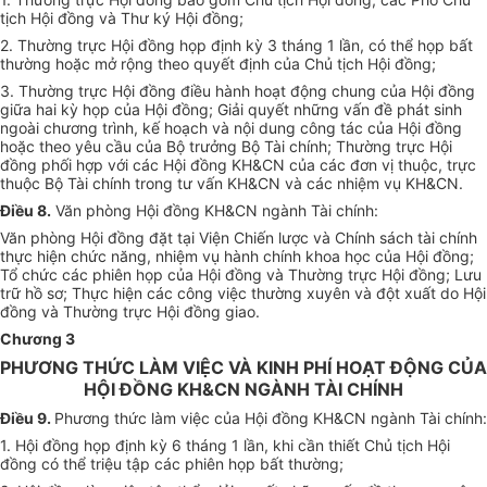
tịch Hội đồng và Thư ký Hội đồng;
2.
Thường trực Hội đồng họp định kỳ 3 tháng 1 lần, có thể họp bất
thường hoặc mở rộng theo quyết định của Chủ tịch Hội đồng;
3.
Thường trực Hội đồng điều hành hoạt động chung của Hội đồng
giữa hai kỳ họp của Hội đồng; Giải quyết nhữn
g
vấn đề phát sinh
ngoài chương trình, kế hoạch và nội dung công tác của Hội đồng
hoặc theo yêu cầu của Bộ trưởng Bộ Tài chính; Thường trực Hội
đồng phối hợp với các Hội đồng KH&CN của các đơn vị thuộc, trực
thuộc Bộ Tài chính trong tư vấn KH&CN và các nhiệm vụ KH&CN.
Điều 8.
V
ă
n phòng Hội đồng KH&CN ngành Tài chính:
Văn phòng Hội đồng đặt tại Viện Chiến lược và Chính sách tài chính
thực hiện chức năng, nhiệm vụ hành chính khoa học của Hội đồng;
Tổ chức các phiên họp của Hội đồng và Thường trực Hội đồng; Lưu
trữ hồ sơ; Thực hiện các công v
i
ệc thường xuyên và đột xuất do Hội
đồng và Thường trực Hội đồng giao.
Chương 3
PHƯƠNG THỨC LÀM VIỆC VÀ KINH PHÍ HOẠT ĐỘNG CỦA
HỘI ĐỒNG KH&CN NGÀNH TÀI CHÍNH
Điều 9.
Phương thức làm việc của Hội đồng KH&CN ngành Tài chính:
1.
Hội đồng họp định kỳ 6 tháng 1 lần, khi cần thiết Chủ tịch Hội
đồng có thể triệu tập các phiên họp bất thường;