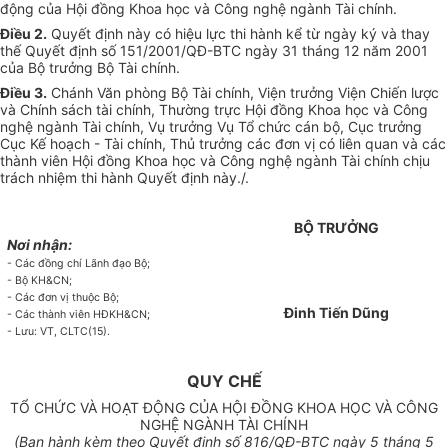
động của Hội đ
ồ
ng Khoa học và Công nghệ ngành Tài chính.
Điều 2.
Quyết định này có hiệu lực thi hành kể từ ngày ký và thay
thế Quyết định số 151/2001/QĐ-BTC ngày 31 tháng 12 năm 2001
của Bộ trưởng Bộ Tài
chính
.
Điều 3.
Chánh V
ă
n phòng Bộ Tài chính, Viện trưởng Viện Chiến lược
và Chính sách tài chính, Thường trực Hội đồng Khoa học và
Công
nghệ ngành Tài chính, Vụ trưởng Vụ Tổ chức cán bộ, Cục trưởng
Cục Kế hoạch - Tài chính, Thủ trưởng các đơn vị có liên quan và các
thành viên Hội đồng Khoa học và Công nghệ ngành Tài chính chịu
trách nhiệm
thi
hành Quyết định này./
.
BỘ TRƯỞNG
Nơi nhận:
-
Các đồng chí Lãnh đạo Bộ;
-
Bộ KH&CN;
-
Các đơn vị thuộc Bộ;
Đinh Tiến Dũng
-
Các thành viên HĐKH&CN;
- Lưu: VT, CL
T
C(15).
QUY CHẾ
TỔ CHỨC VÀ HOẠT ĐỘNG CỦA HỘI ĐỒNG KHOA HỌC VÀ CÔNG
NGHỆ NGÀNH TÀI CHÍNH
(
Ban hành kèm theo Quyết định số
816
/QĐ-BTC ngày
5
tháng
5