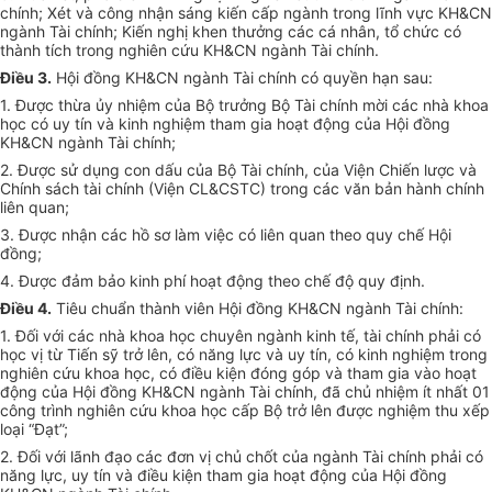
chính; Xét và công nhận sáng kiến cấp ngành trong lĩnh vực KH&CN
ngành Tài chính; Kiến nghị khen thưởng các cá nhân,
tổ chức
có
thành tích trong nghiên cứu KH&CN ngành Tài chính.
Điều 3.
Hội đồng KH&CN ngành Tài chính có quyền hạn sau:
1.
Được
th
ừ
a ủy nhiệm của Bộ trưởng Bộ Tài chính mời các nhà khoa
học có uy tín và kinh nghiệm tham gia hoạt động của Hội đồng
KH&CN ngành Tài chính;
2.
Được sử dụng con dấu của Bộ Tài chính, của Viện Chiến lược và
Chính sách tài chính (Viện CL&CSTC) trong các văn bản hành chính
liên quan;
3.
Được nhận các hồ sơ làm việc có liên quan theo quy chế Hội
đồng;
4.
Được đảm bảo kinh phí hoạt động theo chế độ quy định.
Điều 4.
Tiêu chuẩn thành viên Hội đồng KH&CN ngành Tài chính:
1.
Đối với các nhà khoa học chuyên ngành kinh tế, tài chính phải có
học vị từ Tiến sỹ trở lên, có năng lực và uy tín, có kinh nghiệm
tr
ong
nghiên cứu khoa học, có điều kiện đóng góp và tham gia vào hoạt
động của Hội đồng KH&CN ngành Tài chính, đã chủ nhiệm ít nhất 01
công trình nghiên cứu khoa học cấp Bộ trở lên được nghiệm thu xếp
loại “Đạt”;
2.
Đối với lãnh đạo các
đơn vị
chủ chốt của ngành Tài chính phải có
năng lực, uy tín và điều kiện tham gia hoạt động của Hội đồng