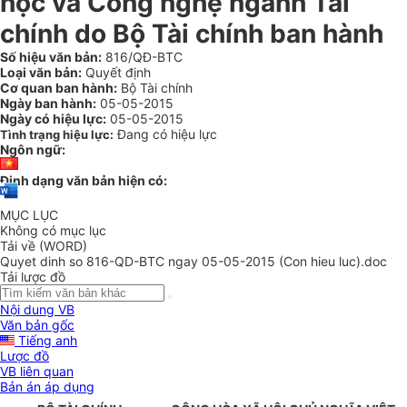
học và Công nghệ ngành Tài
chính do Bộ Tài chính ban hành
Số hiệu văn bản:
816/QĐ-BTC
Loại văn bản:
Quyết định
Cơ quan ban hành:
Bộ Tài chính
Ngày ban hành:
05-05-2015
Ngày có hiệu lực:
05-05-2015
Đang có hiệu lực
Tình trạng hiệu lực:
Ngôn ngữ:
Định dạng văn bản hiện có:
MỤC LỤC
Không có mục lục
Tải về (WORD)
Quyet dinh so 816-QD-BTC ngay 05-05-2015 (Con hieu luc).doc
Tải lược đồ
Nội dung VB
Văn bản gốc
Tiếng anh
Lược đồ
VB liên quan
Bản án áp dụng