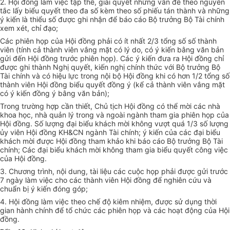
2.
Hội đồng làm việc tập thể, giải quyết những vấn đề theo nguyên
tắc lấy biểu quyết theo đa số kèm theo
số
phiếu tán thành và những
ý ki
ế
n là thiểu số được ghi nhận để báo cáo Bộ trưởng Bộ Tài chính
xem xét, chỉ đạo;
Các phiên họp của Hội đồng phải có ít nhất 2/3 tổng số số thành
viên (tính cả thành viên vắng mặt có lý do, có ý kiến bằng văn bản
gửi đến Hội đồng trước phiên họp). Các ý kiến đưa ra Hội đồng chỉ
được ghi thành Nghị quyết, kiến n
g
hị chính thức với Bộ trưởng Bộ
Tài chính và có hiệu lực trong nội bộ Hội đ
ồ
ng khi có
hơn
1/2 tổng số
thành viên Hội đồng biểu quyết đồng ý (kể cả thành viên vắng mặt
có ý kiến đồng ý bằng văn bản);
Trong trường hợp cần thiết, Chủ tịch Hội đồng có thể mời các nhà
khoa học, nhà quản lý trong và ngoài ngành tham gia phiên họp của
Hội đồng
.
Số lượng đại biểu khách mời không vượt quá 1/3 số lượng
ủy viên Hội đồng KH&CN ngành Tài chính; ý kiến của các đại biểu
khách mời được Hội đồng tham khảo khi báo cáo Bộ trưởng Bộ Tài
chính; Các đại biểu khách m
ờ
i không tham gia biểu quyết công việc
của
Hội đồng.
3.
Chương trình, nội dung, tài liệu các cuộc họp phải được gửi trước
7 ngày làm việc cho các thành viên Hội đồng để nghiên cứu và
chuẩn bị ý kiến đóng góp;
4.
Hội đồng làm việc theo chế độ kiêm nhiệm, được sử dụng thời
gian hành chính để tổ chức các phiên họp và các hoạt động của Hội
đồng.