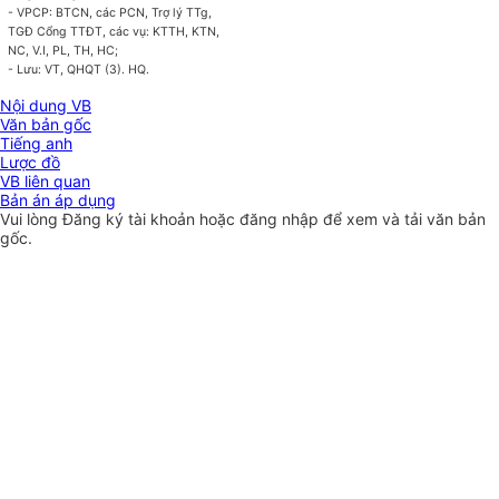
- VPCP: BTCN, các PCN, Trợ lý TTg,
TGĐ Cổng TTĐT, các vụ: KTTH, KTN,
NC, V.I, PL, TH, HC;
- Lưu: VT, QHQT (3). HQ.
Nội dung VB
Văn bản gốc
Tiếng anh
Lược đồ
VB liên quan
Bản án áp dụng
Vui lòng
Đăng ký
tài khoản hoặc
đăng nhập
để xem và tải văn bản
gốc.