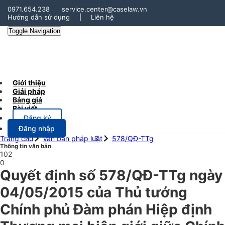
0971.654.238
service.center@caselaw.vn
Hướng dẫn sử dụng
|
Liên hệ
Toggle Navigation
Giới thiệu
Giải pháp
Bảng giá
Bài viết
Đăng ký
Đăng nhập
Trang chủ
Văn bản pháp luật
578/QĐ-TTg
Thông tin văn bản
102
0
Quyết định số 578/QĐ-TTg ngày
04/05/2015 của Thủ tướng
Chính phủ Đàm phán Hiệp định