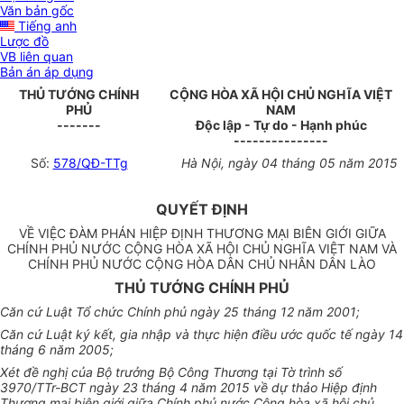
Văn bản gốc
Tiếng anh
Lược đồ
VB liên quan
Bản án áp dụng
THỦ TƯỚNG CHÍNH
CỘNG HÒA XÃ HỘI CHỦ NGHĨA VIỆT
PHỦ
NAM
-------
Độc lập - Tự do - Hạnh phúc
---------------
Số:
578/QĐ-TTg
Hà Nội, ngày 04 tháng 05 năm 2015
QUYẾT ĐỊNH
VỀ VIỆC ĐÀM PHÁN HIỆP ĐỊNH THƯƠNG MẠI BIÊN GIỚI GIỮA
CHÍNH PHỦ NƯỚC CỘNG HÒA XÃ HỘI CHỦ NGHĨA VIỆT NAM VÀ
CHÍNH PHỦ NƯỚC CỘNG HÒA DÂN CHỦ NHÂN DÂN LÀO
THỦ TƯỚNG CHÍNH PHỦ
Căn cứ Luật Tổ chức Chính phủ ngày 25 tháng 12 năm 2001;
Căn cứ Luật ký kết, gia nhập và thực hiện điều ước quốc tế ngày 14
tháng 6 năm 2005;
Xét đề nghị
của
Bộ trưởng Bộ Công Thương tại Tờ trình số
3970/TTr-BCT ngày 23 tháng 4 năm 2015 về dự thảo Hiệp định
Thương mại biên giới giữa Chính phủ nước Cộng hòa xã hội chủ