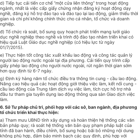
d) Tiếp tục cải tiến cơ chế “một cửa liên thông” trong hoạt động
ngành, nhất là việc cấp giấy chứng nhận đăng ký hoạt động dạy
nghề, đăng ký hỗ trợ đào tạo và đào tạo lại lao động, giảm thiểu thời
gian và chi phí không chính thức cho cá nhân, tổ chức và doanh
nghiệp.
đ) Tổ chức rà soát, bổ sung quy hoạch phát triển mạng lưới giáo
dục nghề nghiệp theo nghề và trình độ đào tạo nhằm triển khai có
hiệu quả Luật Giáo dục nghề nghiệp (có hiệu lực từ ngày
01/7/2015).
e) Thực hiện tốt công tác xuất khẩu lao động và công tác quản lý
người lao động nước ngoài tại địa phương. Cải tiến quy trình cấp
giấy phép lao động cho người nước ngoài, rút ngắn thời gian sớm
hơn quy định từ 6-7 ngày.
g) Định kỳ hàng năm tổ chức điều tra thông tin cung - cầu lao động.
Nâng cao hiệu quả các hoạt động giới thiệu việc làm, kết nối cung -
cầu lao động của Trung tâm dịch vụ việc làm, tích cực hỗ trợ nhà
đầu tư tham gia tuyển dụng lao động thông qua sàn Giao dịch việc
làm.
6. Sở Tư pháp chủ trì, phối hợp với các sở, ban ngành, địa phương
tổ chức triển khai thực hiện:
a) Tham mưu UBND tỉnh xây dựng và hoàn thiện hệ thống các văn
bản pháp quy; rà soát hệ thống văn bản quy phạm pháp luật của
tỉnh đã ban hành, điều chỉnh, bổ sung hoặc bãi bỏ những nội dung
không phù hợp, đảm bảo minh bạch các quy định, phù hợp với