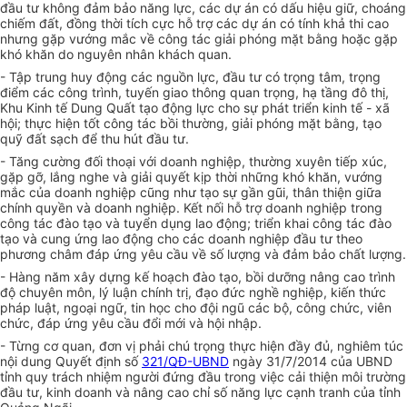
đầu tư không đảm bảo năng lực, các dự án có dấu hiệu giữ, choáng
chiếm đất, đồng thời tích cực hỗ trợ các dự án có tính khả thi cao
nhưng gặp vướng mắc về công tác giải phóng mặt bằng hoặc gặp
khó khăn do nguyên nhân khách quan.
- Tập trung huy động các nguồn lực, đầu tư có trọng tâm, trọng
điểm các công trình, tuyến giao thông quan trọng, hạ tầng đô thị,
Khu Kinh tế Dung Quất tạo động lực cho sự phát triển kinh tế - xã
hội; thực hiện tốt công tác bồi thường, giải phóng mặt bằng, tạo
quỹ đất sạch để thu hút đầu tư.
- Tăng cường đối thoại với doanh nghiệp, thường xuyên tiếp xúc,
gặp gỡ, lắng nghe và giải quyết kịp thời những khó khăn, vướng
mắc của doanh nghiệp cũng như tạo sự gần gũi, thân thiện giữa
chính quyền và doanh nghiệp. Kết nối hỗ trợ doanh nghiệp trong
công tác đào tạo và tuyển dụng lao động; triển khai công tác đào
tạo và cung ứng lao động cho các doanh nghiệp đầu tư theo
phương châm đáp ứng yêu cầu về số lượng và đảm bảo chất lượng.
- Hàng năm xây dựng kế hoạch đào tạo, bồi dưỡng nâng cao trình
độ chuyên môn, lý luận chính trị, đạo đức nghề nghiệp, kiến thức
pháp luật, ngoại ngữ, tin học cho đội ngũ các bộ, công chức, viên
chức, đáp ứng yêu cầu đổi mới và hội nhập.
- Từng cơ quan, đơn vị phải chú trọng thực hiện đầy đủ, nghiêm túc
nội dung Quyết định số
321/QĐ-UBND
ngày 31/7/2014 của UBND
tỉnh quy trách nhiệm người đứng đầu trong việc cải thiện môi trường
đầu tư, kinh doanh và nâng cao chỉ số năng lực cạnh tranh của tỉnh