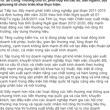
10. Sở Công Thương chủ trì, phối hợp với các sở, ban ngành, địa
phương tổ chức triển khai thực hiện:
a) Tiếp tục đẩy mạnh phát triển công nghiệp giai đoạn 2011-2015
và định hướng đến năm 2020 theo tinh thần Nghị quyết số 01-
NQ/TU ngày 24/6/2011 của Tỉnh ủy; thực hiện Chiến lược xuất nhập
khẩu hàng hóa tỉnh Quảng Ngãi giai đoạn 2012-2020, đẩy mạnh
hoạt động xúc tiến thương mại, hỗ trợ doanh nghiệp mở rộng thị
trường, xây dựng thương hiệu.
b) Tăng cường kiểm tra, xử lý đúng pháp luật các hoạt động kinh
doanh trái phép, buôn lậu, gian lận thương mại, lũng đoạn thị
trường, cạnh tranh không lành mạnh đi đôi với tạo điều kiện thuận lợi
cho tổ chức, cá nhân trong sản xuất kinh doanh.
c) Tập trung hỗ trợ doanh nghiệp tháo gỡ khó khăn trong sản xuất
kinh doanh; khuyến khích doanh nghiệp thực hiện việc chuyển đổi,
tái cơ cấu tổ chức và chiến lược sản xuất kinh doanh theo hướng
đẩy mạnh ứng dụng tiến bộ khoa học kỹ thuật, đặc biệt là công
nghệ sản xuất sạch nhằm nâng cao chất lượng và hàm lượng công
nghệ trong từng sản phẩm để nâng cao giá trị gia tăng và khả năng
cạnh tranh trong điều kiện hội nhập quốc tế ngày càng sâu rộng và
góp phần bảo vệ môi trường.
d) Đẩy mạnh hơn nữa các hoạt động xúc tiến thương mại thông qua
chương trình xúc tiến thương mại quốc gia và của tỉnh; khuyến
khích, tạo điều kiện cho các doanh nghiệp tham gia các hội chợ
thương mại trong và ngoài nước nhằm mở rộng thị trường tiêu thụ,
đa dạng hóa thị trường xuất khẩu để hạn chế rủi ro cho doanh