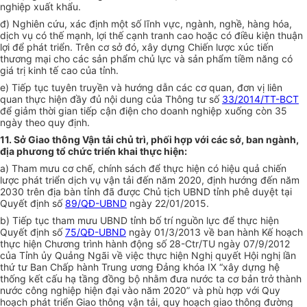
nghiệp xuất khẩu.
đ) Nghiên cứu, xác định một số lĩnh vực, ngành, nghề, hàng hóa,
dịch vụ có thế mạnh, lợi thế cạnh tranh cao hoặc có điều kiện thuận
lợi để phát triển. Trên cơ sở đó, xây dựng Chiến lược xúc tiến
thương mại cho các sản phẩm chủ lực và sản phẩm tiềm năng có
giá trị kinh tế cao của tỉnh.
e) Tiếp tục tuyên truyền và hướng dẫn các cơ quan, đơn vị liên
quan thực hiện đầy đủ nội dung của Thông tư số
33/2014/TT-BCT
để giảm thời gian tiếp cận điện cho doanh nghiệp xuống còn 35
ngày theo quy định.
11. Sở Giao thông Vận tải chủ trì, phối hợp với các sở, ban ngành,
địa phương tổ chức triển khai thực hiện:
a) Tham mưu cơ chế, chính sách để thực hiện có hiệu quả chiến
lược phát triển dịch vụ vận tải đến năm 2020, định hướng đến năm
2030 trên địa bàn tỉnh đã được Chủ tịch UBND tỉnh phê duyệt tại
Quyết định số
89/QĐ-UBND
ngày 22/01/2015.
b) Tiếp tục tham mưu UBND tỉnh bố trí nguồn lực để thực hiện
Quyết định số
75/QĐ-UBND
ngày 01/3/2013 về ban hành Kế hoạch
thực hiện Chương trình hành động số 28-Ctr/TU ngày 07/9/2012
của Tỉnh ủy Quảng Ngãi về việc thực hiện Nghị quyết Hội nghị lần
thứ tư Ban Chấp hành Trung ương Đảng khóa IX “xây dựng hệ
thống kết cấu hạ tầng đồng bộ nhằm đưa nước ta cơ bản trở thành
nước công nghiệp hiện đại vào năm 2020” và phù hợp với Quy
hoạch phát triển Giao thông vận tải, quy hoạch giao thông đường