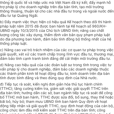
thông lệ quốc tế và hiệp ước mà Việt Nam đã ký kết; đẩy mạnh hỗ
trợ pháp lý cho doanh nghiệp trên địa bàn tỉnh, tạo môi trường
thông thoáng, thuận lợi cho các nhà đầu tư trong và ngoài nước đến
đầu tư tại Quảng Ngãi.
b) Đẩy mạnh việc thực hiện có hiệu quả Kế hoạch theo dõi thi hành
pháp luật năm 2015 đã được ban hành tại Kế hoạch số 960/KH-
UBND ngày 10/3/2015 của Chủ tịch UBND tỉnh; nâng cao chất
lượng công tác xây dựng, thẩm định văn bản quy phạm pháp luật
do địa phương ban hành, đảm bảo tính đồng bộ thống nhất của hệ
thống pháp luật.
c) Nâng cao vai trò trách nhiệm của các cơ quan tư pháp trong việc
giải quyết, xét xử các tranh chấp trong lĩnh vực đầu tư, thương mại,
đảm bảo tính cạnh tranh bình đẳng để cải thiện môi trường đầu tư.
d) Nâng cao hiệu quả của các đoàn luật sư trong tỉnh trong việc tư
vấn pháp lý cho doanh nghiệp, đảm bảo các doanh nghiệp thuộc
các thành phần kinh tế hoạt động đầu tư, kinh doanh trên địa bàn
tỉnh được bình đẳng và theo đúng quy định của Nhà nước.
đ) Tiếp tục rà soát, kiến nghị đơn giản hóa thủ tục hành chính
(TTHC); tăng cường kiểm tra, giám sát việc giải quyết TTHC trên
địa bàn tỉnh; hướng dẫn các sở, ban ngành tiếp tục rà soát để công
bố TTHC mới ban hành, TTHC được sửa đổi, bổ sung, thay thế hoặc
bãi bỏ, hủy bỏ; tham mưu UBND tỉnh ban hành Quy định về hoạt
động tiếp nhận và giải quyết TTHC, quy định hoạt động của cán bộ,
công chức làm đầu mối kiểm soát TTHC trên địa bàn tỉnh; công