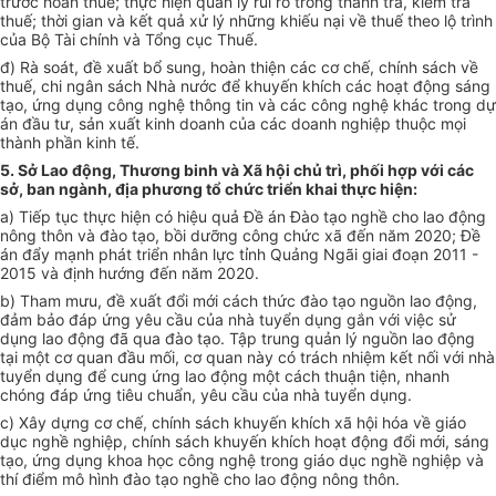
trước hoàn thuế; thực hiện quản lý rủi ro trong thanh tra, kiểm tra
thuế; thời gian và kết quả xử lý những khiếu nại về thuế theo lộ trình
của Bộ Tài chính và Tổng cục Thuế.
đ) Rà soát, đề xuất bổ sung, hoàn thiện các cơ chế, chính sách về
thuế, chi ngân sách Nhà nước để khuyến khích các hoạt động sáng
tạo, ứng dụng công nghệ thông tin và các công nghệ khác trong dự
án đầu tư, sản xuất kinh doanh của các doanh nghiệp thuộc mọi
thành phần kinh tế.
5. Sở Lao động, Thương binh và Xã hội chủ trì, phối hợp với các
sở, ban ngành, địa phương tổ chức triển khai thực hiện:
a) Tiếp tục thực hiện có hiệu quả Đề án Đào tạo nghề cho lao động
nông thôn và đào tạo, bồi dưỡng công chức xã đến năm 2020; Đề
án đẩy mạnh phát triển nhân lực tỉnh Quảng Ngãi giai đoạn 2011 -
2015 và định hướng đến năm 2020.
b) Tham mưu, đề xuất đổi mới cách thức đào tạo nguồn lao động,
đảm bảo đáp ứng yêu cầu của nhà tuyển dụng gắn với việc sử
dụng lao động đã qua đào tạo. Tập trung quản lý nguồn lao động
tại một cơ quan đầu mối, cơ quan này có trách nhiệm kết nối với nhà
tuyển dụng để cung ứng lao động một cách thuận tiện, nhanh
chóng đáp ứng tiêu chuẩn, yêu cầu của nhà tuyển dụng.
c) Xây dựng cơ chế, chính sách khuyến khích xã hội hóa về giáo
dục nghề nghiệp, chính sách khuyến khích hoạt động đổi mới, sáng
tạo, ứng dụng khoa học công nghệ trong giáo dục nghề nghiệp và
thí điểm mô hình đào tạo nghề cho lao động nông thôn.