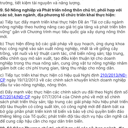
trường, tiết kiệm tài nguyên và năng lượng.
9. Sở Nông nghiệp và Phát triển nông thôn chủ trì, phối hợp với
các sở, ban ngành, địa phương tổ chức triển khai thực hiện:
a) Tiếp tục đẩy mạnh triển khai thực hiện Đề án “Tái cơ cấu ngành
nông nghiệp theo hướng nâng cao giá trị gia tăng và phát triển bền
vững” gắn với Chương trình mục tiêu quốc gia xây dựng nông thôn
mới.
b) Thực hiện đồng bộ các giải pháp về quy hoạch, ứng dụng khoa
học công nghệ vào sản xuất nông nghiệp, nhất là về giống cây
trồng, vật nuôi và kỹ thuật canh tác, chế biến nông sản; tập trung,
điều chỉnh quy mô sản xuất, tạo điều kiện thuận lợi cho doanh
nghiệp trong thu mua nông sản, cung ứng vật tư nông nghiệp nhằm
giảm bớt các chi phí trung gian, tăng thu nhập cho nông dân.
c) Tiếp tục triển khai thực hiện có hiệu quả Nghị định
210/2013/NĐ-
CP
ngày 19/12/2013 về các chính sách khuyến khích doanh nghiệp
đầu tư vào nông nghiệp, nông thôn.
d) Đẩy mạnh việc thực hiện các chính sách ưu đãi theo Nghị định số
67/2014/NĐ-CP
ngày 07/7/2014 của Chính phủ về một số chính
sách phát triển thủy sản; tập trung các giải pháp hữu hiệu phát triển
đội tàu thuyền có công suất lớn, có công nghệ mới để đánh bắt xa
bờ góp phần phát triển kinh tế biển và bảo vệ chủ quyền biển đảo
thiêng liêng của Tổ quốc; phát triển đội tàu dịch vụ hậu cần nghề cá
để cung cấp hậu cần cho ngư dân trên biển.