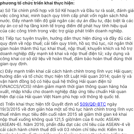
phương tổ chức triển khai thực hiện:
a) Sở Tài chính phối hợp với Sở Kế hoạch và Đầu tư rà soát, đánh giá
việc công khai, minh bạch quy trình cấp phát vốn ngân sách Nhà
nước. Đẩy nhanh tiến độ giải ngân các dự án đầu tư, đặc biệt là các
dự án cơ sở hạ tầng kinh tế trọng điểm để phát huy tính hiệu quả
của các công trình trong việc trợ giúp phát triển doanh nghiệp.
b) Tiếp tục tuyên truyền, hướng dẫn thực hiện đúng và đầy đủ các
quy định về nộp thuế; cải tiến quy trình, hồ sơ, thủ tục, rút ngắn thời
gian hoàn thành thủ tục khai thuế, nộp thuế; khuyến khích và hỗ trợ
doanh nghiệp đẩy mạnh kê khai và nộp thuế điện tử; xây dựng và
công khai cơ sở dữ liệu về hoàn thuế, đảm bảo hoàn thuế đúng thời
gian quy định.
c) Đẩy mạnh triển khai cải cách hành chính trong lĩnh vực Hải quan;
hướng dẫn và tổ chức thực hiện tốt Luật Hải quan 2014; quản lý và
vận hành đồng bộ có hiệu quả hệ thống Hải quan điện tử
(VNACCS/VCIS) nhằm giảm mạnh thời gian thông quan hàng hóa
xuất, nhập khẩu cho doanh nghiệp đáp ứng tiêu chuẩn Hải quan
hiện đại của Hải quan Việt Nam phù hợp với thông lệ quốc tế.
d) Triển khai thực hiện tốt Quyết định số
509/QĐ-BTC
ngày
19/3/2015 về đơn giản hóa một số thủ tục hành chính trong lĩnh vực
thuế nhằm mục tiêu đến cuối năm 2015 sẽ giảm thời gian kê khai
nộp thuế xuống không quá 121,5 giờ/năm của 6 nước ASEAN
(ASEAN-6). Năm 2016, phấn đấu đạt các chỉ tiêu của ASEAN-4 về
cải cách hành chính thuế đối với 03 nhóm chỉ tiêu mới: Kiểm tra