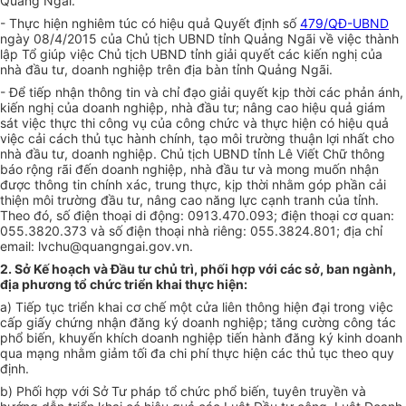
Quảng Ngãi.
- Thực hiện nghiêm túc có hiệu quả Quyết định số
479/QĐ-UBND
ngày 08/4/2015 của Chủ tịch UBND tỉnh Quảng Ngãi về việc thành
lập Tổ giúp việc Chủ tịch UBND tỉnh giải quyết các kiến nghị của
nhà đầu tư, doanh nghiệp trên địa bàn tỉnh Quảng Ngãi.
- Để tiếp nhận thông tin và chỉ đạo giải quyết kịp thời các phản ánh,
kiến nghị của doanh nghiệp, nhà đầu tư; nâng cao hiệu quả giám
sát việc thực thi công vụ của công chức và thực hiện có hiệu quả
việc cải cách thủ tục hành chính, tạo môi trường thuận lợi nhất cho
nhà đầu tư, doanh nghiệp. Chủ tịch UBND tỉnh Lê Viết Chữ thông
báo rộng rãi đến doanh nghiệp, nhà đầu tư và mong muốn nhận
được thông tin chính xác, trung thực, kịp thời nhằm góp phần cải
thiện môi trường đầu tư, nâng cao năng lực cạnh tranh của tỉnh.
Theo đó, số điện thoại di động: 0913.470.093; điện thoại cơ quan:
055.3820.373 và số điện thoại nhà riêng: 055.3824.801; địa chỉ
email: lvchu@quangngai.gov.vn.
2. Sở Kế hoạch và Đầu tư chủ trì, phối hợp với các sở, ban ngành,
địa phương tổ chức triển khai thực hiện:
a) Tiếp tục triển khai cơ chế một cửa liên thông hiện đại trong việc
cấp giấy chứng nhận đăng ký doanh nghiệp; tăng cường công tác
phổ biến, khuyến khích doanh nghiệp tiến hành đăng ký kinh doanh
qua mạng nhằm giảm tối đa chi phí thực hiện các thủ tục theo quy
định.
b) Phối hợp với Sở Tư pháp tổ chức phổ biến, tuyên truyền và