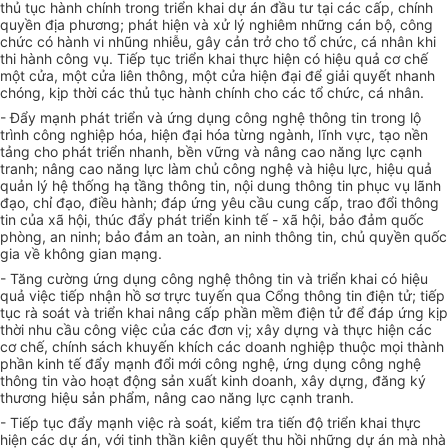
thủ tục hành chính trong triển khai dự án đầu tư tại các cấp, chính
quyền địa phương; phát hiện và xử lý nghiêm những cán bộ, công
chức có hành vi nhũng nhiễu, gây cản trở cho tổ chức, cá nhân khi
thi hành công vụ. Tiếp tục triển khai thực hiện có hiệu quả cơ chế
một cửa, một cửa liên thông, một cửa hiện đại để giải quyết nhanh
chóng, kịp thời các thủ tục hành chính cho các tổ chức, cá nhân.
- Đẩy mạnh phát triển và ứng dụng công nghệ thông tin trong lộ
trình công nghiệp hóa, hiện đại hóa từng ngành, lĩnh vực, tạo nền
tảng cho phát triển nhanh, bền vững và nâng cao năng lực cạnh
tranh; nâng cao năng lực làm chủ công nghệ và hiệu lực, hiệu quả
quản lý hệ thống hạ tầng thông tin, nội dung thông tin phục vụ lãnh
đạo, chỉ đạo, điều hành; đáp ứng yêu cầu cung cấp, trao đổi thông
tin của xã hội, thúc đẩy phát triển kinh tế - xã hội, bảo đảm quốc
phòng, an ninh; bảo đảm an toàn, an ninh thông tin, chủ quyền quốc
gia về không gian mạng.
- Tăng cường ứng dụng công nghệ thông tin và triển khai có hiệu
quả việc tiếp nhận hồ sơ trực tuyến qua Cổng thông tin điện tử; tiếp
tục rà soát và triển khai nâng cấp phần mềm điện tử để đáp ứng kịp
thời nhu cầu công việc của các đơn vị; xây dựng và thực hiện các
cơ chế, chính sách khuyến khích các doanh nghiệp thuộc mọi thành
phần kinh tế đẩy mạnh đổi mới công nghệ, ứng dụng công nghệ
thông tin vào hoạt động sản xuất kinh doanh, xây dựng, đăng ký
thương hiệu sản phẩm, nâng cao năng lực cạnh tranh.
- Tiếp tục đẩy mạnh việc rà soát, kiểm tra tiến độ triển khai thực
hiện các dự án, với tinh thần kiên quyết thu hồi những dự án mà nhà