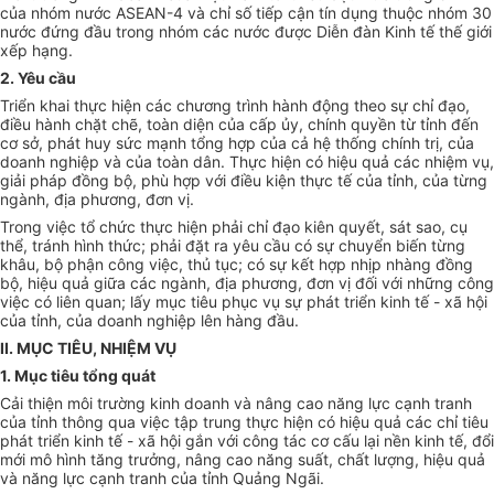
của nhóm nước ASEAN-4 và chỉ số tiếp cận tín dụng thuộc nhóm 30
nước đứng đầu trong nhóm các nước được Diễn đàn Kinh tế thế giới
xếp hạng.
2. Yêu cầu
Triển khai thực hiện các chương trình hành động theo sự chỉ đạo,
điều hành chặt chẽ, toàn diện của cấp ủy, chính quyền từ tỉnh đến
cơ sở, phát huy sức mạnh tổng hợp của cả hệ thống chính trị, của
doanh nghiệp và của toàn dân. Thực hiện có hiệu quả các nhiệm vụ,
giải pháp đồng bộ, phù hợp với điều kiện thực tế của tỉnh, của từng
ngành, địa phương, đơn vị.
Trong việc tổ chức thực hiện phải chỉ đạo kiên quyết, sát sao, cụ
thể, tránh hình thức; phải đặt ra yêu cầu có sự chuyển biến từng
khâu, bộ phận công việc, thủ tục; có sự kết hợp nhịp nhàng đồng
bộ, hiệu quả giữa các ngành, địa phương, đơn vị đối với những công
việc có liên quan; lấy mục tiêu phục vụ sự phát triển kinh tế - xã hội
của tỉnh, của doanh nghiệp lên hàng đầu.
II. MỤC TIÊU, NHIỆM VỤ
1. Mục tiêu tổng quát
Cải thiện môi trường kinh doanh và nâng cao năng lực cạnh tranh
của tỉnh thông qua việc tập trung thực hiện có hiệu quả các chỉ tiêu
phát triển kinh tế - xã hội gắn với công tác cơ cấu lại nền kinh tế, đổi
mới mô hình tăng trưởng, nâng cao năng suất, chất lượng, hiệu quả
và năng lực cạnh tranh của tỉnh Quảng Ngãi.