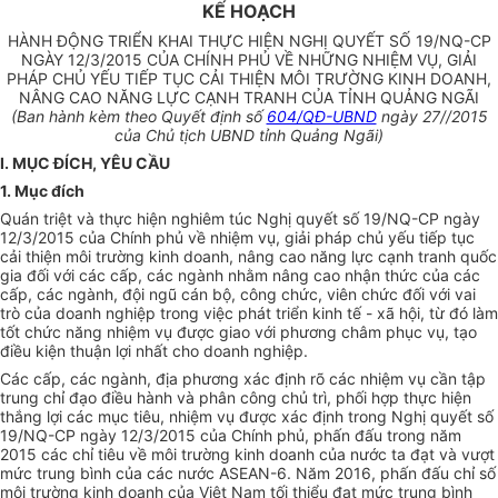
KẾ HOẠCH
HÀNH ĐỘNG TRIỂN KHAI THỰC HIỆN NGHỊ QUYẾT SỐ 19/NQ-CP
NGÀY 12/3/2015 CỦA CHÍNH PHỦ VỀ NHỮNG NHIỆM VỤ, GIẢI
PHÁP CHỦ YẾU TIẾP TỤC CẢI THIỆN MÔI TRƯỜNG KINH DOANH,
NÂNG CAO NĂNG LỰC CẠNH TRANH CỦA TỈNH QUẢNG NGÃI
(Ban hành kèm theo Quyết định số
604/QĐ-UBND
ngày 27//2015
của Chủ tịch UBND tỉnh Quảng Ngãi)
I. MỤC ĐÍCH, YÊU CẦU
1. Mục đích
Quán triệt và thực hiện nghiêm túc Nghị quyết số 19/NQ-CP ngày
12/3/2015 của Chính phủ về nhiệm vụ, giải pháp chủ yếu tiếp tục
cải thiện môi trường kinh doanh, nâng cao năng lực cạnh tranh quốc
gia đối với các cấp, các ngành nhằm nâng cao nhận thức của các
cấp, các ngành, đội ngũ cán bộ, công chức, viên chức đối với vai
trò của doanh nghiệp trong việc phát triển kinh tế - xã hội, từ đó làm
tốt chức năng nhiệm vụ được giao với phương châm phục vụ, tạo
điều kiện thuận lợi nhất cho doanh nghiệp.
Các cấp, các ngành, địa phương xác định rõ các nhiệm vụ cần tập
trung chỉ đạo điều hành và phân công chủ trì, phối hợp thực hiện
thắng lợi các mục tiêu, nhiệm vụ được xác định trong Nghị quyết số
19/NQ-CP ngày 12/3/2015 của Chính phủ, phấn đấu trong năm
2015 các chỉ tiêu về môi trường kinh doanh của nước ta đạt và vượt
mức trung bình của các nước ASEAN-6. Năm 2016, phấn đấu chỉ số
môi trường kinh doanh của Việt Nam tối thiểu đạt mức trung bình