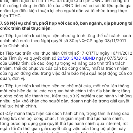
khai, minh bạch tất cả TTHC đã được Chủ tịch UBND tỉnh công bố
trên cổng thông tin điện tử của UBND tỉnh và cơ sở dữ liệu quốc gia
nhằm tạo điều kiện thuận lợi cho người dân và tổ chức trong thực
hiện TTHC.
7. Sở Nội vụ chủ trì, phối hợp với các sở, ban ngành, địa phương tổ
chức triển khai thực hiện:
a) Tiếp tục triển khai thực hiện chương trình tổng thể cải cách hành
chính nhà nước theo Nghị quyết số 30c/NQ-CP ngày 08/11/2011
của Chính phủ.
b) Tiếp tục triển khai thực hiện Chỉ thị số 17-CT/TU ngày 16/11/2012
của Tỉnh ủy và quyết định số
20/2013/QĐ-UBND
ngày 07/5/2013
của UBND tỉnh; đề cao lòng tự trọng và nâng cao tinh thần trách
nhiệm, thái độ phục vụ của cán bộ công chức, nhất là trách nhiệm
của người đứng đầu trong việc đảm bảo hiệu quả hoạt động của cơ
quan, đơn vị.
c) Tiếp tục triển khai thực hiện cơ chế một cửa, một cửa liên thông,
một cửa hiện đại tại các cơ quan hành chính trên địa bàn tỉnh; tăng
cường công tác thanh tra, kiểm tra, xử lý nghiêm các hành vi nhũng
nhiễu, gây khó khăn cho người dân, doanh nghiệp trong giải quyết
thủ tục hành chính.
d) Đẩy mạnh thực hiện cải cách hành chính, trọng tâm là nâng cao
năng lực cán bộ, công chức, tinh giản mạnh thủ tục hành chính,
từng bước áp dụng giải quyết thủ tục hành chính qua internet, rút
ngắn tối đa thời gian giải quyết công việc của từng bộ phận, xây