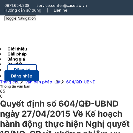
0971.654.238
service.center@caselaw.vn
Hướng dẫn sử dụng
|
Liên hệ
Toggle Navigation
Giới thiệu
Giải pháp
Bảng giá
Bài viết
Đăng ký
Đăng nhập
Trang chủ
Văn bản pháp luật
604/QĐ-UBND
Thông tin văn bản
85
0
Quyết định số 604/QĐ-UBND
ngày 27/04/2015 Về Kế hoạch
hành động thực hiện Nghị quyết