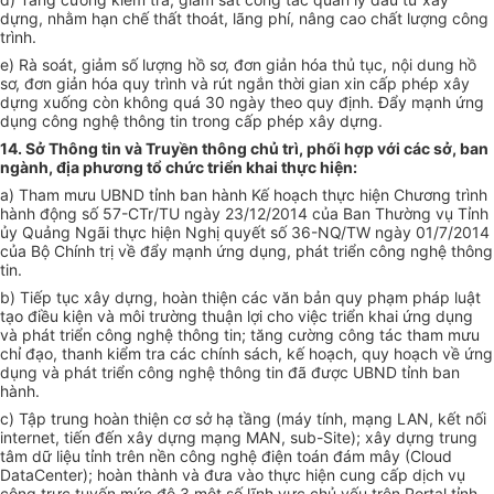
dựng, nhằm hạn chế thất thoát, lãng phí, nâng cao chất lượng công
trình.
e) Rà soát, giảm số lượng hồ sơ, đơn giản hóa thủ tục, nội dung hồ
sơ, đơn giản hóa quy trình và rút ngắn thời gian xin cấp phép xây
dựng xuống còn không quá 30 ngày theo quy định. Đẩy mạnh ứng
dụng công nghệ thông tin trong cấp phép xây dựng.
14. Sở Thông tin và Truyền thông chủ trì, phối hợp với các sở, ban
ngành, địa phương tổ chức triển khai thực hiện:
a) Tham mưu UBND tỉnh ban hành Kế hoạch thực hiện Chương trình
hành động số 57-CTr/TU ngày 23/12/2014 của Ban Thường vụ Tỉnh
ủy Quảng Ngãi thực hiện Nghị quyết số 36-NQ/TW ngày 01/7/2014
của Bộ Chính trị về đẩy mạnh ứng dụng, phát triển công nghệ thông
tin.
b) Tiếp tục xây dựng, hoàn thiện các văn bản quy phạm pháp luật
tạo điều kiện và môi trường thuận lợi cho việc triển khai ứng dụng
và phát triển công nghệ thông tin; tăng cường công tác tham mưu
chỉ đạo, thanh kiểm tra các chính sách, kế hoạch, quy hoạch về ứng
dụng và phát triển công nghệ thông tin đã được UBND tỉnh ban
hành.
c) Tập trung hoàn thiện cơ sở hạ tầng (máy tính, mạng LAN, kết nối
internet, tiến đến xây dựng mạng MAN, sub-Site); xây dựng trung
tâm dữ liệu tỉnh trên nền công nghệ điện toán đám mây (Cloud
DataCenter); hoàn thành và đưa vào thực hiện cung cấp dịch vụ
công trực tuyến mức độ 3 một số lĩnh vực chủ yếu trên Portal tỉnh