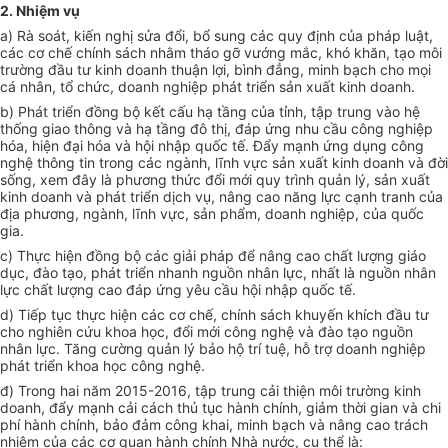
2. Nhiệm vụ
a) Rà soát, kiến nghị sửa đổi, bổ sung các quy định của pháp luật,
các cơ chế chính sách nhằm tháo gỡ vướng mắc, khó khăn, tạo môi
trường đầu tư kinh doanh thuận lợi, bình đẳng, minh bạch cho mọi
cá nhân, tổ chức, doanh nghiệp phát triển sản xuất kinh doanh.
b) Phát triển đồng bộ kết cấu hạ tầng của tỉnh, tập trung vào hệ
thống giao thông và hạ tầng đô thị, đáp ứng nhu cầu công nghiệp
hóa, hiện đại hóa và hội nhập quốc tế. Đẩy mạnh ứng dụng công
nghệ thông tin trong các ngành, lĩnh vực sản xuất kinh doanh và đời
sống, xem đây là phương thức đổi mới quy trình quản lý, sản xuất
kinh doanh và phát triển dịch vụ, nâng cao năng lực cạnh tranh của
địa phương, ngành, lĩnh vực, sản phẩm, doanh nghiệp, của quốc
gia.
c) Thực hiện đồng bộ các giải pháp để nâng cao chất lượng giáo
dục, đào tạo, phát triển nhanh nguồn nhân lực, nhất là nguồn nhân
lực chất lượng cao đáp ứng yêu cầu hội nhập quốc tế.
d) Tiếp tục thực hiện các cơ chế, chính sách khuyến khích đầu tư
cho nghiên cứu khoa học, đổi mới công nghệ và đào tạo nguồn
nhân lực. Tăng cường quản lý bảo hộ trí tuệ, hỗ trợ doanh nghiệp
phát triển khoa học công nghệ.
đ) Trong hai năm 2015-2016, tập trung cải thiện môi trường kinh
doanh, đẩy mạnh cải cách thủ tục hành chính, giảm thời gian và chi
phí hành chính, bảo đảm công khai, minh bạch và nâng cao trách
nhiệm của các cơ quan hành chính Nhà nước, cụ thể là: