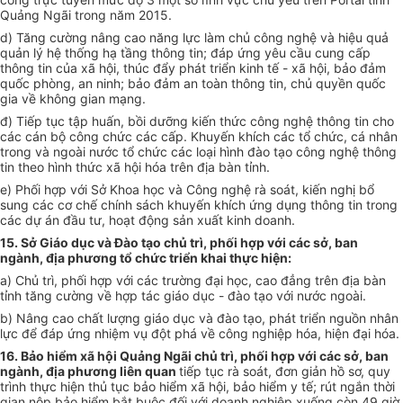
Quảng Ngãi trong năm 2015.
d) Tăng cường nâng cao năng lực làm chủ công nghệ và hiệu quả
quản lý hệ thống hạ tầng thông tin; đáp ứng yêu cầu cung cấp
thông tin của xã hội, thúc đẩy phát triển kinh tế - xã hội, bảo đảm
quốc phòng, an ninh; bảo đảm an toàn thông tin, chủ quyền quốc
gia về không gian mạng.
đ) Tiếp tục tập huấn, bồi dưỡng kiến thức công nghệ thông tin cho
các cán bộ công chức các cấp. Khuyến khích các tổ chức, cá nhân
trong và ngoài nước tổ chức các loại hình đào tạo công nghệ thông
tin theo hình thức xã hội hóa trên địa bàn tỉnh.
e) Phối hợp với Sở Khoa học và Công nghệ rà soát, kiến nghị bổ
sung các cơ chế chính sách khuyến khích ứng dụng thông tin trong
các dự án đầu tư, hoạt động sản xuất kinh doanh.
15. Sở Giáo dục và Đào tạo chủ trì, phối hợp với các sở, ban
ngành, địa phương tổ chức triển khai thực hiện:
a) Chủ trì, phối hợp với các trường đại học, cao đẳng trên địa bàn
tỉnh tăng cường về hợp tác giáo dục - đào tạo với nước ngoài.
b) Nâng cao chất lượng giáo dục và đào tạo, phát triển nguồn nhân
lực để đáp ứng nhiệm vụ đột phá về công nghiệp hóa, hiện đại hóa.
16. Bảo hiểm xã hội Quảng Ngãi chủ trì, phối hợp với các sở, ban
ngành, địa phương liên quan
tiếp tục rà soát, đơn giản hồ sơ, quy
trình thực hiện thủ tục bảo hiểm xã hội, bảo hiểm y tế; rút ngắn thời
gian nộp bảo hiểm bắt buộc đối với doanh nghiệp xuống còn 49 giờ.