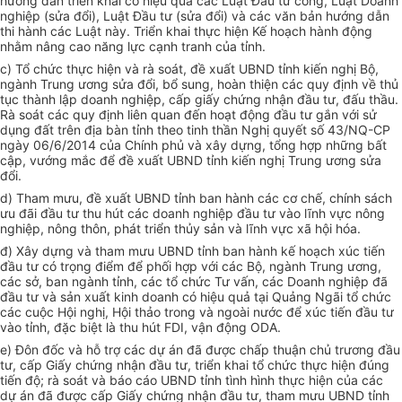
hướng dẫn triển khai có hiệu quả các Luật Đầu tư công, Luật Doanh
nghiệp (sửa đổi), Luật Đầu tư (sửa đổi) và các văn bản hướng dẫn
thi hành các Luật này. Triển khai thực hiện Kế hoạch hành động
nhằm nâng cao năng lực cạnh tranh của tỉnh.
c) Tổ chức thực hiện và rà soát, đề xuất UBND tỉnh kiến nghị Bộ,
ngành Trung ương sửa đổi, bổ sung, hoàn thiện các quy định về thủ
tục thành lập doanh nghiệp, cấp giấy chứng nhận đầu tư, đấu thầu.
Rà soát các quy định liên quan đến hoạt động đầu tư gắn với sử
dụng đất trên địa bàn tỉnh theo tinh thần Nghị quyết số 43/NQ-CP
ngày 06/6/2014 của Chính phủ và xây dựng, tổng hợp những bất
cập, vướng mắc để đề xuất UBND tỉnh kiến nghị Trung ương sửa
đổi.
d) Tham mưu, đề xuất UBND tỉnh ban hành các cơ chế, chính sách
ưu đãi đầu tư thu hút các doanh nghiệp đầu tư vào lĩnh vực nông
nghiệp, nông thôn, phát triển thủy sản và lĩnh vực xã hội hóa.
đ) Xây dựng và tham mưu UBND tỉnh ban hành kế hoạch xúc tiến
đầu tư có trọng điểm để phối hợp với các Bộ, ngành Trung ương,
các sở, ban ngành tỉnh, các tổ chức Tư vấn, các Doanh nghiệp đã
đầu tư và sản xuất kinh doanh có hiệu quả tại Quảng Ngãi tổ chức
các cuộc Hội nghị, Hội thảo trong và ngoài nước để xúc tiến đầu tư
vào tỉnh, đặc biệt là thu hút FDI, vận động ODA.
e) Đôn đốc và hỗ trợ các dự án đã được chấp thuận chủ trương đầu
tư, cấp Giấy chứng nhận đầu tư, triển khai tổ chức thực hiện đúng
tiến độ; rà soát và báo cáo UBND tỉnh tình hình thực hiện của các
dự án đã được cấp Giấy chứng nhận đầu tư, tham mưu UBND tỉnh