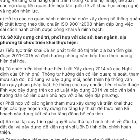
vững và tăng khả năng cạnh tranh trong xu thế hội nhập; đề xuất
các nội dung liên quan đến hợp tác quốc tế về khoa học công nghệ
và nguồn nhân lực.
c) Hỗ trợ các cơ quan hành chính nhà nước xây dựng hệ thống quản
lý chất lượng theo tiêu chuẩn ISO 9001:2008 nhằm đáp ứng việc
cải cách hành chính được công khai và minh bạch.
13. Sở Xây dựng chủ trì, phối hợp với các sở, ban ngành, địa
phương tổ chức triển khai thực hiện:
a) Tiếp tục triển khai Đề án phát triển đô thị trên địa bàn tỉnh giai
đoạn 2011-2015 và định hướng những năm tiếp theo theo hướng
hiện đại hóa.
b) Tổ chức triển khai thực hiện Luật Xây dựng 2014 và các Nghị
định của Chính phủ, Thông tư hướng dẫn có liên quan; rà soát, tham
mưu sửa đổi, bổ sung và xây dựng mới, hoàn thiện hệ thống văn
bản quy phạm pháp luật, hệ thống các quy chuẩn, tiêu chuẩn thuộc
lĩnh vực xây dựng trên cơ sở Luật Xây dựng 2014 và các văn bản
hướng dẫn có liên quan phù hợp với điều kiện địa phương.
c) Phối hợp với các ngành tham mưu xây dựng và triển khai thực
hiện các quy hoạch xây dựng hạ tầng kỹ thuật để thực hiện Kế
hoạch xây dựng kết cấu hạ tầng đồng bộ của tỉnh.
d) Rà soát lại quy trình giải quyết các thủ tục hành chính về đầu tư,
đất đai và xây dựng để kiến nghị với UBND tỉnh điều chỉnh hoàn
thiện.
đ) Tăng cường kiểm tra, giám sát công tác quản lý đầu tư xây