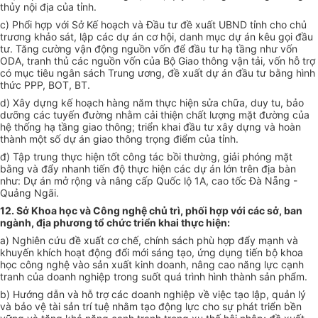
thủy nội địa của tỉnh.
c) Phổi hợp với Sở Kế hoạch và Đầu tư đề xuất UBND tỉnh cho chủ
trương khảo sát, lập các dự án cơ hội, danh mục dự án kêu gọi đầu
tư. Tăng cường vận động nguồn vốn để đầu tư hạ tầng như vốn
ODA, tranh thủ các nguồn vốn của Bộ Giao thông vận tải, vốn hỗ trợ
có mục tiêu ngân sách Trung ương, đề xuất dự án đầu tư bằng hình
thức PPP, BOT, BT.
d) Xây dựng kế hoạch hàng năm thực hiện sửa chữa, duy tu, bảo
dưỡng các tuyến đường nhằm cải thiện chất lượng mặt đường của
hệ thống hạ tầng giao thông; triển khai đầu tư xây dựng và hoàn
thành một số dự án giao thông trọng điểm của tỉnh.
đ) Tập trung thực hiện tốt công tác bồi thường, giải phóng mặt
bằng và đẩy nhanh tiến độ thực hiện các dự án lớn trên địa bàn
như: Dự án mở rộng và nâng cấp Quốc lộ 1A, cao tốc Đà Nẵng -
Quảng Ngãi.
12. Sở Khoa học và Công nghệ chủ trì, phối hợp với các sở, ban
ngành, địa phương tổ chức triển khai thực hiện:
a) Nghiên cứu đề xuất cơ chế, chính sách phù hợp đẩy mạnh và
khuyến khích hoạt động đổi mới sáng tạo, ứng dụng tiến bộ khoa
học công nghệ vào sản xuất kinh doanh, nâng cao năng lực cạnh
tranh của doanh nghiệp trong suốt quá trình hình thành sản phẩm.
b) Hướng dẫn và hỗ trợ các doanh nghiệp về việc tạo lập, quản lý
và bảo vệ tài sản trí tuệ nhằm tạo động lực cho sự phát triển bền