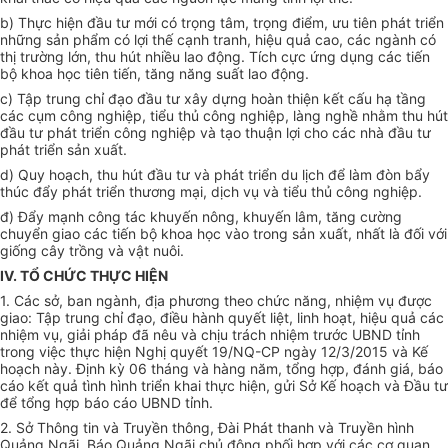
b) Thực hiện đầu tư mới có trọng tâm, trọng điểm, ưu tiên phát triển
những sản phẩm có lợi thế cạnh tranh, hiệu quả cao, các ngành có
thị trường lớn, thu hút nhiều lao động. Tích cực ứng dụng các tiến
bộ khoa học tiên tiến, tăng năng suất lao động.
c) Tập trung chỉ đạo đầu tư xây dựng hoàn thiện kết cấu hạ tầng
các cụm công nghiệp, tiểu thủ công nghiệp, làng nghề nhằm thu hút
đầu tư phát triển công nghiệp và tạo thuận lợi cho các nhà đầu tư
phát triển sản xuất.
d) Quy hoạch, thu hút đầu tư và phát triển du lịch để làm đòn bẩy
thúc đẩy phát triển thương mại, dịch vụ và tiểu thủ công nghiệp.
đ) Đẩy mạnh công tác khuyến nông, khuyến lâm, tăng cường
chuyển giao các tiến bộ khoa học vào trong sản xuất, nhất là đối với
giống cây trồng và vật nuôi.
IV. TỔ CHỨC THỰC HIỆN
1. Các sở, ban ngành, địa phương theo chức năng, nhiệm vụ được
giao: Tập trung chỉ đạo, điều hành quyết liệt, linh hoạt, hiệu quả các
nhiệm vụ, giải pháp đã nêu và chịu trách nhiệm trước UBND tỉnh
trong việc thực hiện Nghị quyết 19/NQ-CP ngày 12/3/2015 và Kế
hoạch này. Định kỳ 06 tháng và hàng năm, tổng hợp, đánh giá, báo
cáo kết quả tình hình triển khai thực hiện, gửi Sở Kế hoạch và Đầu tư
để tổng hợp báo cáo UBND tỉnh.
2. Sở Thông tin và Truyền thông, Đài Phát thanh và Truyền hình
Quảng Ngãi, Báo Quảng Ngãi chủ động phối hợp với các cơ quan