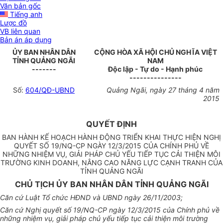
Văn bản gốc
Tiếng anh
Lược đồ
VB liên quan
Bản án áp dụng
ỦY BAN NHÂN DÂN
CỘNG HÒA XÃ HỘI CHỦ NGHĨA VIỆT
TỈNH QUẢNG NGÃI
NAM
-------
Độc lập - Tự do - Hạnh phúc
---------------
Số:
604/QĐ-UBND
Quảng Ngãi, ngày 27 tháng 4 năm
2015
QUYẾT ĐỊNH
BAN HÀNH KẾ HOẠCH HÀNH ĐỘNG TRIỂN KHAI THỰC HIỆN NGHỊ
QUYẾT SỐ 19/NQ-CP NGÀY 12/3/2015 CỦA CHÍNH PHỦ VỀ
NHỮNG NHIỆM VỤ, GIẢI PHÁP CHỦ YẾU TIẾP TỤC CẢI THIỆN MÔI
TRƯỜNG KINH DOANH, NÂNG CAO NĂNG LỰC CẠNH TRANH CỦA
TỈNH QUẢNG NGÃI
CHỦ TỊCH ỦY BAN NHÂN DÂN TỈNH QUẢNG NGÃI
Căn cứ Luật Tổ chức HĐND và UBND ngày 26/11/2003;
Căn cứ Nghị quyết số 19/NQ-CP ngày 12/3/2015 của Chính phủ về
những nhiệm vụ, giải pháp chủ yếu tiếp tục cải thiện môi trường