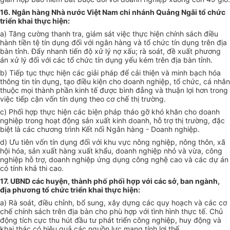
16. Ngân hàng Nhà nước Việt Nam chi nhánh Quảng Ngãi tổ chức
triển khai thực hiện:
a) Tăng cường thanh tra, giám sát việc thực hiện chính sách điều
hành tiền tệ tín dụng đối với ngân hàng và tổ chức tín dụng trên địa
bàn tỉnh. Đẩy nhanh tiến độ xử lý nợ xấu; rà soát, đề xuất phương
án xử lý đối với các tổ chức tín dụng yếu kém trên địa bàn tỉnh.
b) Tiếp tục thực hiện các giải pháp để cải thiện và minh bạch hóa
thông tin tín dụng, tạo điều kiện cho doanh nghiệp, tổ chức, cá nhân
thuộc mọi thành phần kinh tế được bình đẳng và thuận lợi hơn trong
việc tiếp cận vốn tín dụng theo cơ chế thị trường.
c) Phối hợp thực hiện các biện pháp tháo gỡ khó khăn cho doanh
nghiệp trong hoạt động sản xuất kinh doanh, hỗ trợ thị trường, đặc
biệt là các chương trình Kết nối Ngân hàng - Doanh nghiệp.
d) Ưu tiên vốn tín dụng đối với khu vực nông nghiệp, nông thôn, xã
hội hóa, sản xuất hàng xuất khẩu, doanh nghiệp nhỏ và vừa, công
nghiệp hỗ trợ, doanh nghiệp ứng dụng công nghệ cao và các dự án
có tính khả thi cao.
17. UBND các huyện, thành phố phối hợp với các sở, ban ngành,
địa phương tổ chức triển khai thực hiện:
a) Rà soát, điều chỉnh, bổ sung, xây dựng các quy hoạch và các cơ
chế chính sách trên địa bàn cho phù hợp với tình hình thực tế. Chủ
động tích cực thu hút đầu tư phát triển công nghiệp, huy động và
khai thác có hiệu quả các nguồn lực mang tính lợi thế.