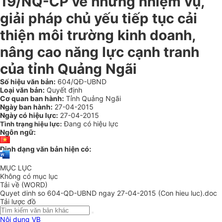
19/NQ-CP về những nhiệm vụ,
giải pháp chủ yếu tiếp tục cải
thiện môi trường kinh doanh,
nâng cao năng lực cạnh tranh
của tỉnh Quảng Ngãi
Số hiệu văn bản:
604/QĐ-UBND
Loại văn bản:
Quyết định
Cơ quan ban hành:
Tỉnh Quảng Ngãi
Ngày ban hành:
27-04-2015
Ngày có hiệu lực:
27-04-2015
Đang có hiệu lực
Tình trạng hiệu lực:
Ngôn ngữ:
Định dạng văn bản hiện có:
MỤC LỤC
Không có mục lục
Tải về (WORD)
Quyet dinh so 604-QD-UBND ngay 27-04-2015 (Con hieu luc).doc
Tải lược đồ
Nội dung VB