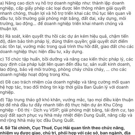
a) Nâng cao dịch vụ hỗ trợ doanh nghiệp như: thành lập doanh
nghiệp, cấp giấy phép các loại được liên thông nhằm giải quyết
nhanh chóng, thuận lợi và hỗ trợ triển khai các thủ tục liên quan về
đầu tư, bồi thường giải phóng mặt bằng, đất đai, xây dựng, môi
trường, lao động… để doanh nghiệp triển khai nhanh chóng và
thuận lợi.
b) Rà soát, kiên quyết thu hồi các dự án kém hiệu quả, chậm tiến
độ, đảm bảo tính pháp lý, đúng thẩm quyền; giải quyết dứt điểm
các tồn tại, vướng mắc trong quá trình thu hồi đất, giao đất cho các
doanh nghiệp thực hiện đầu tư, xây dựng.
c) Tổ chức tập huấn, bồi dưỡng và nâng cao kiến thức pháp lý, các
quy định của pháp luật liên quan đến đầu tư, sản xuất kinh doanh,
lao động, bảo vệ môi trường, phòng cháy chữa cháy, … cho các
doanh nghiệp hoạt động trong Khu.
d) Đề cao trách nhiệm của doanh nghiệp và tăng cường mối quan
hệ hợp tác, trao đổi thông tin kịp thời giữa Ban Quản lý với doanh
nghiệp.
đ) Tập trung tháo gỡ khó khăn, vướng mắc, tạo mọi điều kiện thuận
lợi để nhà đầu tư đẩy nhanh tiến độ thực hiện dự án Khu Công
nghiệp - Đô thị - Dịch vụ VSIP; giải phóng mặt bằng, tái định cư, tạo
quỹ đất sạch phục vụ Nhà máy nhiệt điện Dung Quất, nâng cấp và
mở rộng Nhà máy lọc đầu Dung Quất.
4. Sở Tài chính, Cục Thuế, Cục Hải quan tỉnh theo chức năng,
nhiệm vụ được giao, chủ trì, phối hợp với các sở, ban ngành, địa