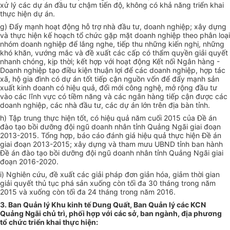
xử lý các dự án đầu tư chậm tiến độ, không có khả năng triển khai
thực hiện dự án.
g) Đẩy mạnh hoạt động hỗ trợ nhà đầu tư, doanh nghiệp; xây dựng
và thực hiện kế hoạch tổ chức gặp mặt doanh nghiệp theo phân loại
nhóm doanh nghiệp để lắng nghe, tiếp thu những kiến nghị, những
khó khăn, vướng mắc và đề xuất các cấp có thẩm quyền giải quyết
nhanh chóng, kịp thời; kết hợp với hoạt động Kết nối Ngân hàng -
Doanh nghiệp tạo điều kiện thuận lợi để các doanh nghiệp, hợp tác
xã, hộ gia đình có dự án tốt tiếp cận nguồn vốn để đẩy mạnh sản
xuất kinh doanh có hiệu quả, đổi mới công nghệ, mở rộng đầu tư
vào các lĩnh vực có tiềm năng và các ngân hàng tiếp cận được các
doanh nghiệp, các nhà đầu tư, các dự án lớn trên địa bàn tỉnh.
h) Tập trung thực hiện tốt, có hiệu quả năm cuối 2015 của Đề án
đào tạo bồi dưỡng đội ngũ doanh nhân tỉnh Quảng Ngãi giai đoạn
2013-2015. Tổng hợp, báo cáo đánh giá hiệu quả thực hiện Đề án
giai đoạn 2013-2015; xây dựng và tham mưu UBND tỉnh ban hành
Đề án đào tạo bồi dưỡng đội ngũ doanh nhân tỉnh Quảng Ngãi giai
đoạn 2016-2020.
i) Nghiên cứu, đề xuất các giải pháp đơn giản hóa, giảm thời gian
giải quyết thủ tục phá sản xuống còn tối đa 30 tháng trong năm
2015 và xuống còn tối đa 24 tháng trong năm 2016.
3. Ban Quản lý Khu kinh tế Dung Quất, Ban Quản lý các KCN
Quảng Ngãi chủ trì, phối hợp với các sở, ban ngành, địa phương
tổ chức triển khai thực hiện: