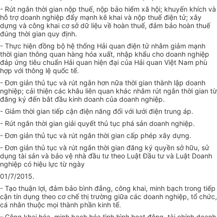
- Rút ngắn thời gian nộp thuế, nộp bảo hiểm xã hội; khuyến khích và
hỗ trợ doanh nghiệp đẩy mạnh kê khai và nộp thuế điện tử; xây
dựng và công khai cơ sở dữ liệu về hoàn thuế, đảm bảo hoàn thuế
đúng thời gian quy định.
- Thực hiện đồng bộ hệ thống Hải quan điện tử nhằm giảm mạnh
thời gian thông quan hàng hóa xuất, nhập khẩu cho doanh nghiệp
đáp ứng tiêu chuẩn Hải quan hiện đại của Hải quan Việt Nam phù
hợp với thông lệ quốc tế.
- Đơn giản thủ tục và rút ngắn hơn nữa thời gian thành lập doanh
nghiệp; cải thiện các khâu liên quan khác nhằm rút ngắn thời gian từ
đăng ký đến bắt đầu kinh doanh của doanh nghiệp.
- Giảm thời gian tiếp cận điện năng đối với lưới điện trung áp.
- Rút ngắn thời gian giải quyết thủ tục phá sản doanh nghiệp.
- Đơn giản thủ tục và rút ngắn thời gian cấp phép xây dựng.
- Đơn giản thủ tục và rút ngắn thời gian đăng ký quyền sở hữu, sử
dụng tài sản và bảo vệ nhà đầu tư theo Luật Đầu tư và Luật Doanh
nghiệp có hiệu lực từ ngày
01/7/2015.
- Tạo thuận lợi, đảm bảo bình đẳng, công khai, minh bạch trong tiếp
cận tín dụng theo cơ chế thị trường giữa các doanh nghiệp, tổ chức,
cá nhân thuộc mọi thành phần kinh tế.
- Công khai hóa, minh bạch hóa tình hình hoạt động, tài chính doanh