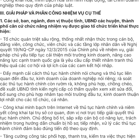
nghiệp theo quy định của pháp luật.
III. GIẢI PHÁP VÀ PHÂN CÔNG NHIỆM VỤ CỤ THỂ
1. Các sở, ban, ngành, đơn vị thuộc tỉnh, UBND các huyện, thành
phố căn cứ chức năng nhiệm vụ được giao tổ chức triển khai thực
hiện:
- Tổ chức quán triệt sâu rộng, thống nhất nhận thức trong cán bộ,
đảng viên, công chức, viên chức và các tầng lớp nhân dân về Nghị
quyết 19/NQ-CP ngày 12/3/2015 của Chính phủ về nhiệm vụ, giải
pháp chủ yếu tiếp tục cải thiện môi trường kinh doanh, nâng cao
năng lực cạnh tranh quốc gia là yêu cầu cấp thiết nhằm tranh thủ
hiệu quả các cơ hội và lợi ích của các cam kết hội nhập.
- Đẩy mạnh cải cách thủ tục hành chính nói chung và thủ tục liên
quan đến đầu tư, kinh doanh của doanh nghiệp nói riêng; rà soát
các thủ tục hành chính còn rườm rà, không phù hợp, chồng chéo,
đề xuất UBND tỉnh kiến nghị cấp có thẩm quyền xem xét sửa đổi,
bổ sung cho phù hợp nhằm tạo môi trường đầu tư, kinh doanh thuận
lợi nhất cho các tổ chức, cá nhân.
- Công khai minh bạch trên Internet về thủ tục hành chính và niêm
yết công khai tại trụ sở cơ quan, đơn vị nơi trực tiếp giải quyết thủ
tục hành chính. Chủ động bố trí, sắp xếp cán bộ có năng lực, trách
nhiệm trong hướng dẫn chuẩn bị hồ sơ, tiếp nhận, xử lý các thủ tục
hành chính đảm bảo đúng tiến độ theo quy định.
- Tăng cường công tác phối hợp, thanh tra, kiểm tra việc thực hiện