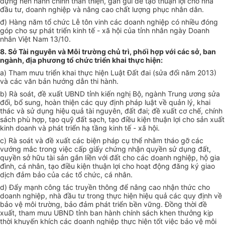
dựng nền hành chính thân thiện, gần gũi để tạo thuận lợi cho nhà
đầu tư, doanh nghiệp và nâng cao chất lượng phục nhân dân.
đ) Hàng năm tổ chức Lễ tôn vinh các doanh nghiệp có nhiều đóng
góp cho sự phát triển kinh tế - xã hội của tỉnh nhân ngày Doanh
nhân Việt Nam 13/10.
8. Sở Tài nguyên và Môi trường chủ trì, phối hợp với các sở, ban
ngành, địa phương tổ chức triển khai thực hiện:
a) Tham mưu triển khai thực hiện Luật Đất đai (sửa đổi năm 2013)
và các văn bản hướng dẫn thi hành.
b) Rà soát, đề xuất UBND tỉnh kiến nghị Bộ, ngành Trung ương sửa
đổi, bổ sung, hoàn thiện các quy định pháp luật về quản lý, khai
thác và sử dụng hiệu quả tài nguyên, đất đai; đề xuất cơ chế, chính
sách phù hợp, tạo quỹ đất sạch, tạo điều kiện thuận lợi cho sản xuất
kinh doanh và phát triển hạ tầng kinh tế - xã hội.
c) Rà soát và đề xuất các biện pháp cụ thể nhằm tháo gỡ các
vướng mắc trong việc cấp giấy chứng nhận quyền sử dụng đất,
quyền sở hữu tài sản gắn liền với đất cho các doanh nghiệp, hộ gia
đình, cá nhân, tạo điều kiện thuận lợi cho hoạt động đăng ký giao
dịch đảm bảo của các tổ chức, cá nhân.
d) Đẩy mạnh công tác truyền thông để nâng cao nhận thức cho
doanh nghiệp, nhà đầu tư trong thực hiện hiệu quả các quy định về
bảo vệ môi trường, bảo đảm phát triển bền vững. Đồng thời đề
xuất, tham mưu UBND tỉnh ban hành chính sách khen thưởng kịp
thời khuyến khích các doanh nghiệp thực hiện tốt việc bảo vệ môi