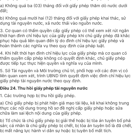
a
) Không quá ba (03) tháng đối với giấy phép thăm dò nước dưới
đất;
b) Không quá mười hai (12) tháng đối với giấy phép khai thác, sử
dụng tài nguyên nước, xả nước thải vào nguồn nước.
3. Cơ quan có thẩm quyền cấp giấy phép có thể xem xét rút ngắn
thời hạn đình chỉ hiệu lực của giấy phép khi chủ giấy phép đã khắc
phục hậu quả liên quan đến lý do đình chỉ hiệu lực giấy phép và
hoàn thành các nghĩa vụ theo quy định của pháp luật.
4. Khi hết thời hạn đình chỉ hiệu lực của giấy phép mà cơ quan có
thẩm quyền cấp phép không có quyết định khác, chủ giấy phép
được tiếp tục thực hiện quyền và nghĩa vụ của mình.
5. Sở Tài nguyên và Môi trường chủ trì, phối hợp với các đơn vị có
liên quan xem xét, trình UBND tỉnh quyết định việc đình chỉ hiệu lực
giấy phép tài nguyên nước theo quy định.
Điều 24. Thu hồi giấy phép tài nguyên nước
1. Các trường hợp bị thu hồi giấy phép.
a) Chủ giấy phép bị phát hiện giả mạo tài liệu, kê khai không trung
thực các nội dung trong hồ sơ đề nghị cấp giấy phép hoặc sửa
chữa làm sai lệch nội dung của giấy phép.
b) Tổ chức là chủ giấy phép bị giải thể hoặc bị tòa án tuyên bố phá
sản; cá nhân là chủ giấy phép bị chết, bị tòa án tuyên bố là đã chết,
bị mất năng lực hành vi dân sự hoặc bị tuyên bố mất tích.