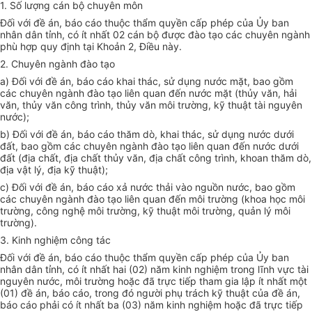
1. Số lượng cán bộ chuyên môn
Đối với đề án, báo cáo thuộc thẩm quyền cấp phép của Ủy ban
nhân dân tỉnh, có ít nhất 02 cán bộ được đào tạo các chuyên ngành
phù hợp quy định tại Khoản 2, Điều này.
2. Chuyên ngành đào tạo
a) Đối với đề án, báo cáo khai thác, sử dụng nước mặt, bao gồm
các chuyên ngành đào tạo liên quan đến nước mặt (thủy văn, hải
văn, thủy văn công trình, thủy văn môi trường, kỹ thuật tài nguyên
nước);
b) Đối với đề án, báo cáo thăm dò, khai thác, sử dụng nước dưới
đất, bao gồm các chuyên ngành đào tạo liên quan đến nước dưới
đất (địa chất, địa chất thủy văn, địa chất công trình, khoan thăm dò,
địa vật lý, địa kỹ thuật);
c) Đối với đề án, báo cáo xả nước thải vào nguồn nước, bao gồm
các chuyên ngành đào tạo liên quan đến môi trường (khoa học môi
trường, công nghệ môi trường, kỹ thuật môi trường, quản lý môi
trường).
3. Kinh nghiệm công tác
Đối với đề án, báo cáo thuộc thẩm quyền cấp phép của Ủy ban
nhân dân tỉnh, có ít nhất hai (02) năm kinh nghiệm trong lĩnh vực tài
nguyên nước, môi trường hoặc đã trực tiếp tham gia lập ít nhất một
(01) đề án, báo cáo, trong đó người phụ trách kỹ thuật của đề án,
báo cáo phải có ít nhất ba (03) năm kinh nghiệm hoặc đã trực tiếp