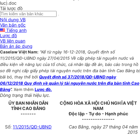
luc).doc
Tải lược đồ
Nội dung VB
Văn bản gốc
Tiếng anh
Lược đồ
VB liên quan
Bản án áp dụng
Caselaw Việt Nam:
“Kể từ ngày 16-12-2018, Quyết định số
11/2015/QĐ-UBND ngày 27/04/2015 Về cấp phép tài nguyên nước và
điều kiện về năng lực của tổ chức, cá nhân lập đề án, báo cáo trong hồ
sơ đề nghị cấp giấy phép tài nguyên nước trên địa bàn tỉnh Cao Bằng bị
bãi bỏ, thay thế bởi
Quyết định số 37/2018/QĐ-UBND ngày
06/12/2018 Quy định về quản lý tài nguyên nước trên địa bàn tỉnh Cao
Bằng
”.
Xem thêm
Lược đồ.
Dòng trạng thái hiệu lực.
ỦY BAN NHÂN DÂN
CỘNG HÒA XÃ HỘI CHỦ NGHĨA VIỆT
TỈNH CAO BẰNG
NAM
-------
Độc lập - Tự do - Hạnh phúc
---------------
Số:
11/2015/QĐ-UBND
Cao Bằng, ngày 27 tháng 04 năm
2015