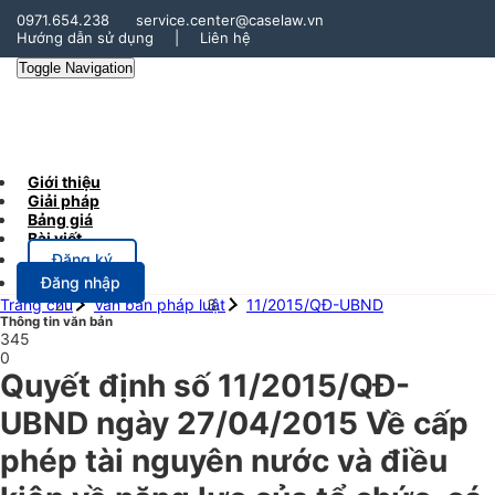
0971.654.238
service.center@caselaw.vn
Hướng dẫn sử dụng
|
Liên hệ
Toggle Navigation
Giới thiệu
Giải pháp
Bảng giá
Bài viết
Đăng ký
Đăng nhập
Trang chủ
Văn bản pháp luật
11/2015/QĐ-UBND
Thông tin văn bản
345
0
Quyết định số 11/2015/QĐ-
UBND ngày 27/04/2015 Về cấp
phép tài nguyên nước và điều