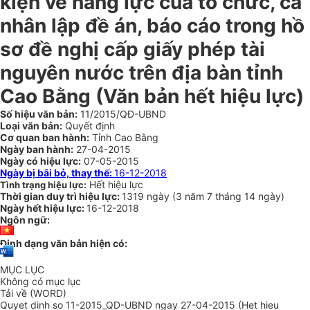
kiện về năng lực của tổ chức, cá
nhân lập đề án, báo cáo trong hồ
sơ đề nghị cấp giấy phép tài
nguyên nước trên địa bàn tỉnh
Cao Bằng
(Văn bản hết hiệu lực)
Số hiệu văn bản:
11/2015/QĐ-UBND
Loại văn bản:
Quyết định
Cơ quan ban hành:
Tỉnh Cao Bằng
Ngày ban hành:
27-04-2015
Ngày có hiệu lực:
07-05-2015
Ngày bị bãi bỏ, thay thế:
16-12-2018
Hết hiệu lực
Tình trạng hiệu lực:
Thời gian duy trì hiệu lực:
1319 ngày
(
3 năm
7 tháng
14 ngày
)
Ngày hết hiệu lực:
16-12-2018
Ngôn ngữ:
Định dạng văn bản hiện có:
MỤC LỤC
Không có mục lục
Tải về (WORD)
Quyet dinh so 11-2015_QD-UBND ngay 27-04-2015 (Het hieu