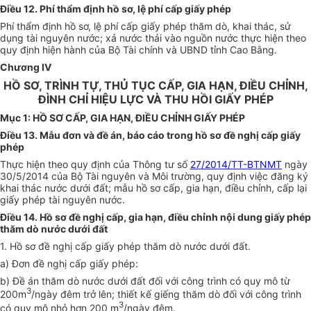
Điều 12. Phí thẩm định hồ sơ, lệ phí cấp giấy phép
Phí thẩm định hồ sơ, lệ phí cấp giấy phép thăm dò, khai thác, sử
dụng tài nguyên nước; xả nước thải vào nguồn nước thực hiện theo
quy định hiện hành của Bộ Tài chính và UBND tỉnh Cao Bằng.
Chương IV
HỒ SƠ, TRÌNH TỰ, THỦ TỤC CẤP, GIA HẠN, ĐIỀU CHỈNH,
ĐÌNH CHỈ HIỆU LỰC VÀ THU HỒI GIẤY PHÉP
Mục 1: HỒ SƠ CẤP, GIA HẠN, ĐIỀU CHỈNH GIẤY PHÉP
Điều 13. Mẫu đơn và đề án, báo cáo trong hồ sơ đề nghị cấp giấy
phép
Thực hiện theo quy định của Thông tư số
27/2014/TT-BTNMT
ngày
30/5/2014 của Bộ Tài nguyên và Môi trường, quy định việc đăng ký
khai thác nước dưới đất; mẫu hồ sơ cấp, gia hạn, điều chỉnh, cấp lại
giấy phép tài nguyên nước.
Điều 14. Hồ sơ đề nghị cấp, gia hạn, điều chỉnh nội dung giấy phép
thăm dò nước dưới đất
1. Hồ sơ đề nghị cấp giấy phép thăm dò nước dưới đất.
a) Đơn đề nghị cấp giấy phép:
b) Đề án thăm dò nước dưới đất đối với công trình có quy mô từ
3
200m
/ngày đêm trở lên; thiết kế giếng thăm dò đối với công trình
3
có quy mô nhỏ hơn 200 m
/ngày đêm.