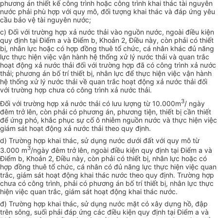
phương án thiết kế công trình hoặc công trình khai thác tài nguyên
nước phải phù hợp với quy mô, đối tượng khai thác và đáp ứng yêu
cầu bảo vệ tài nguyên nước;
c) Đối với trường hợp xả nước thải vào nguồn nước, ngoài điều kiện
quy định tại Điểm a và Điểm b, Khoản 2, Điều này, còn phải có thiết
bị, nhân lực hoặc có hợp đồng thuê tổ chức, cá nhân khác đủ năng
lực thực hiện việc vận hành hệ thống xử lý nước thải và quan trắc
hoạt động xả nước thải đối với trường hợp đã có công trình xả nước
thải; phương án bố trí thiết bị, nhân lực để thực hiện việc vận hành
hệ thống xử lý nước thải về quan trắc hoạt động xả nước thải đối
với trường hợp chưa có công trình xả nước thải.
3
Đối với trường hợp xả nước thải có lưu lượng từ 10.000m
/ ngày
đêm trở lên, còn phải có phương án, phương tiện, thiết bị cần thiết
để ứng phó, khắc phục sự cố ô nhiễm nguồn nước và thực hiện việc
giám sát hoạt động xả nước thải theo quy định.
d) Trường hợp khai thác, sử dụng nước dưới đất với quy mô từ
3
3.000 m
/ngày đêm trở lên, ngoài điều kiện quy định tại Điểm a và
Điểm b, Khoản 2, Điều này, còn phải có thiết bị, nhân lực hoặc có
hợp đồng thuê tổ chức, cá nhân có đủ năng lực thực hiện việc quan
trắc, giám sát hoạt động khai thác nước theo quy định. Trường hợp
chưa có công trình, phải có phương án bố trí thiết bị, nhân lực thực
hiện việc quan trắc, giám sát hoạt động khai thác nước.
đ) Trường hợp khai thác, sử dụng nước mặt có xây dựng hồ, đập
trên sông, suối phải đáp ứng các điều kiện quy định tại Điểm a và