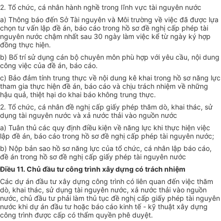
2. Tổ chức, cá nhân hành nghề trong lĩnh vực tài nguyên nước
a) Thông báo đến Sở Tài nguyên và Môi trường về việc đã được lựa
chọn tư vấn lập đề án, báo cáo trong hồ sơ đề nghị c
ấ
p phép tài
nguyên nước chậm nhất sau 30 ngày làm việc kể từ ngày ký hợp
đồng thực hiện.
b) Bố trí sử dụng cán bộ chuyên môn phù hợp với yêu cầu, nội dung
công việc của đề án, báo cáo.
c) Bảo đảm tính trung thực về nội dung kê khai trong hồ sơ năng lực
tham gia thực hiện đề án, báo cáo và chịu trách nhiệm về những
hậu quả, thiệt hại do khai báo không trung thực.
2. Tổ chức, cá nhân đề nghị cấp giấy phép thăm dò, khai thác, sử
dụng tài nguyên nước và xả nước thải vào nguồn nước
a) Tuân thủ các quy định điều kiện về năng lực khi thực hiện việc
lập đề án, báo cáo trong hồ sơ đề nghị cấp phép tài nguyên nước;
b) Nộp bản sao hồ sơ năng lực của tổ chức, cá nhân lập báo cáo,
đề án trong hồ sơ đề nghị c
ấ
p giấy phép tài nguyên nước
Điều 11. Chủ đầu tư công trình xây dựng có trách nhiệm
Các dự án đầu tư xây dựng công trình có liên quan đến việc thăm
dò, khai thác, sử dụng tài nguyên nước, xả nước thải vào nguồn
nước, chủ đầu tư phải làm thủ tục đề nghị cấp giấy phép tài nguyên
nước khi dự án đầu tư hoặc báo cáo kinh tế - kỹ thuật xây dựng
công trình được cấp có thẩm quyền phê duyệt.