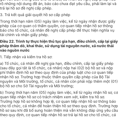
rõ những nội dung đề án, báo cáo chưa đạt yêu cầu, phải làm lại và
trả lại hồ sơ đề nghị cấp phép.
3. Trả kết quả giải quyết hồ sơ cấp phép
Trong thời hạn năm (05) ngày làm việc, kể từ ngày nhận được giấy
phép của cơ quan có thẩm quyền, cơ quan tiếp nhận hồ sơ thông
báo cho tổ chức, cá nhân đề nghị cấp phép để thực hiện nghĩa vụ
tài chính và nhận giấy phép.
Điều 22. Trình tự thực hiện thủ tục gia hạn, điều chỉnh, cấp lại giấy
phép thăm dò, khai thác, sử dụng tài nguyên nước, xả nước thải
vào nguồn nước
1. Tiếp nhận và kiểm tra hồ sơ:
a) Tổ chức, cá nhân đề nghị gia hạn, điều chỉnh, cấp lại giấy phép
(sau đây gọi tắt là tổ chức, cá nhân) nộp hai (02) bộ hồ sơ và nộp
phí thẩm định hồ sơ theo quy định của pháp luật cho cơ quan tiếp
nhận hồ sơ. Trường hợp thuộc thẩm quyền cấp phép của Bộ Tài
nguyên và Môi trường, tổ chức, cá nhân còn phải nộp thêm một (01)
bộ hồ sơ cho Sở Tài nguyên và Môi trường;
b) Trong thời hạn năm (05) ngày làm việc, kể từ ngày nhận hồ sơ, cơ
quan tiếp nhận hồ sơ có trách nhiệm xem xét, kiểm tra hồ sơ.
Trường hợp hồ sơ không hợp lệ, cơ quan tiếp nhận hồ sơ thông báo
cho tổ chức, cá nhân để hoàn thiện hồ sơ theo quy định. Trường hợp
hồ sơ sau khi đã bổ sung hoàn thiện mà vẫn không đáp ứng yêu cầu
theo quy định, cơ quan tiếp nhận hồ sơ trả lại hồ sơ cho tổ chức, cá