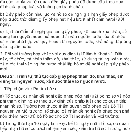
đủ các nghĩa vụ liên quan đến giấy phép đã được cấp theo quy
định của pháp luật và không có tranh chấp.
b) Giấy phép còn hiệu lực và hồ sơ đề nghị gia hạn giấy phép được
nộp trước thời điểm giấy phép hết hiệu lực ít nhất chín mươi (90)
ngày.
c) Tại thời điểm đề nghị gia hạn giấy phép, kế hoạch khai thác, sử
dụng tài nguyên nước, xả nước thải vào nguồn nước của tổ chức,
cá nhân phù hợp với quy hoạch tài nguyên nước, khả năng đáp ứng
của nguồn nước.
2. Đối với trường hợp khác với quy định tại Điểm b Khoản 1, Điều
này, tổ chức, cá nhân thăm dò, khai thác, sử dụng tài nguyên nước,
xả nước thải vào nguồn nước phải l
ậ
p hồ sơ đề nghị cấp giấy phép
mới
Điều 21. Trình tự, thủ tục cấp giấy phép thăm dò, khai thác, sử
dụng tài nguyên nước, xả nước thải vào nguồn nước
.
1. Tiếp nhận và kiểm tra hồ sơ:
a) Tổ chức, cá nhân đề nghị cấp phép nộp hai (02) bộ hồ sơ và nộp
phí thẩm định hồ sơ theo quy định của pháp luật cho cơ quan tiếp
nhận hồ sơ. Trường hợp thuộc thẩm quyền cấp phép của Bộ Tài
nguyên và Môi trường, tổ chức, cá nhân đề nghị cấp phép còn phải
nộp thêm một (01) bộ hồ sơ cho Sở Tài nguyên và Môi trường;
b) Trong thời hạn 10 ngày làm việc kể từ ngày nhận hồ sơ, cơ quan
tiếp nhận hồ sơ có trách nhiệm xem xét, kiểm tra hồ sơ. Trường hợp