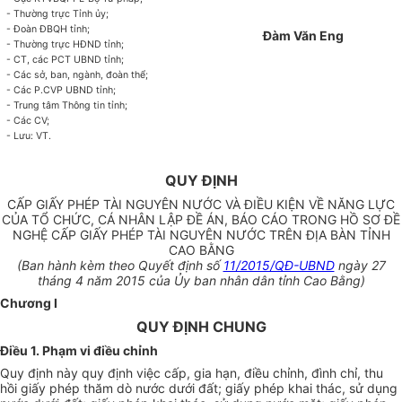
- Thường trực Tỉnh ủy;
- Đoàn ĐBQH tỉnh;
Đàm Văn Eng
- Thường trực HĐND tỉnh;
- CT, các PCT UBND tỉnh;
- Các sở, ban, ngành, đoàn thể;
- Các P.CVP UBND tỉnh;
- Trung tâm Thông tin tỉnh;
- Các CV;
- Lưu: VT.
QUY ĐỊNH
CẤP GIẤY PHÉP TÀI NGUYÊN NƯỚC VÀ ĐIỀU KIỆN VỀ NĂNG LỰC
CỦA TỔ CHỨC, CÁ NHÂN LẬP ĐỀ ÁN, BÁO CÁO TRONG HỒ SƠ ĐỀ
NGHỆ CẤP GIẤY PHÉP TÀI NGUYÊN NƯỚC TRÊN ĐỊA BÀN TỈNH
CAO BẰNG
(Ban hành kèm theo Quyết định số
11/2015/QĐ-UBND
ngày 27
tháng 4 năm 2015 của Ủy ban nhân dân tỉnh Cao Bằng)
Chương I
QUY ĐỊNH CHUNG
Điều 1. Phạm vi điều chỉnh
Quy định này quy định việc cấp, gia hạn, điều chỉnh, đình chỉ, thu
hồi giấy phép thăm dò nước dưới đất; giấy phép khai thác, sử dụng