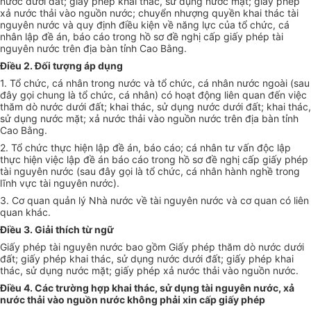
nước dưới đất; giấy phép khai thác, sử dụng nước mặt; giấy phép
xả nước thải vào nguồn nước; chuy
ể
n nhượng quyền khai thác tài
nguyên nước và quy định điều kiện về năng lực của tổ chức, cá
nhân lập đề án, báo cáo trong hồ sơ đề nghị c
ấ
p giấy phép tài
nguyên nước trên địa bàn tỉnh Cao Bằng.
Điều 2. Đối tượng áp dụng
1. Tổ chức, cá nhân trong nước và tổ chức, cá nhân nước ngoài (sau
đây gọi chung là tổ chức, cá nhân) có hoạt động liên quan đến việc
thăm dò nước dưới đất; khai thác, sử dụng nước dưới đất; khai thác,
sử dụng nước mặt; xả nước thải vào nguồn nước trên địa bàn tỉnh
Cao Bằng.
2. Tổ chức thực hiện lập đề án, báo cáo; cá nhân tư vấn độc lập
thực hiện việc lập đề án báo cáo trong hồ sơ đề nghị cấp giấy phép
tài nguyên nước (sau đây gọi là tổ chức, cá nhân hành nghề trong
lĩnh vực tài nguyên nước).
3. Cơ quan quản lý Nhà nước v
ề
tài nguyên nước và cơ quan có liên
quan khác.
Điều 3. Giải thích từ ngữ
Giấy phép tài nguyên nước bao gồm Giấy phép thăm dò nước dưới
đất; giấy phép khai thác, sử dụng nước dưới đất; giấy phép khai
thác, sử dụng nước mặt; giấy phép xả nước thải vào nguồn nước.
Điều 4. Các trường hợp khai thác, sử dụng tài nguyên nước, xả
nước thải vào nguồn nước không phải xin cấp giấy phép