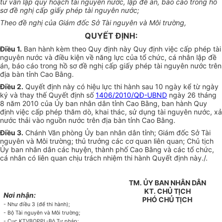
tư vấn lập quy hoạch tài nguyên nước, lập đề án, báo cáo trong hồ
sơ đề nghị cấp giấy phép tài nguyên nước;
Theo đề nghị của Giám đốc Sở Tài nguyên và Môi trường,
QUYẾT ĐỊNH:
Điều 1
.
Ban hành kèm theo Quy định này Quy định việc cấp phép tài
nguyên nước và điều kiện về năng lực của tổ chức, cá nhân lập đề
án, báo cáo trong hồ sơ đề nghị cấp giấy phép tài nguyên nước trên
địa bàn tỉnh Cao Bằng.
Điều 2
.
Quyết định này có hiệu lực thi hành sau 10 ngày kể từ ngày
ký và thay thế Quyết định số
1406/2010/QĐ-UBND
ngày 26 tháng
8 năm 2010 của Ủy ban nhân dân tỉnh Cao Bằng, ban hành Quy
định việc cấp phép thăm dò, khai thác, sử dụng tài nguyên nước, xả
nước thải vào nguồn nước trên địa bàn tỉnh Cao Bằng.
Điều 3
.
Chánh Văn phòng Ủy ban nhân dân tỉnh; Giám đốc Sở Tài
nguyên và Môi trường; thủ trưởng các cơ quan liên quan; Chủ tịch
Ủy ban nhân dân các huyện, thành phố Cao Bằng và các tổ chức,
cá nhân có liên quan chịu trách nhiệm thi hành Quyết định này./.
TM. ỦY BAN NHÂN DÂN
KT. CHỦ TỊCH
Nơi nhận:
PHÓ CHỦ TỊCH
- Như điều 3 (để thi hành);
- Bộ Tài nguyên và Môi trường;
- Cục KTVBQPPL-Bộ Tư pháp;