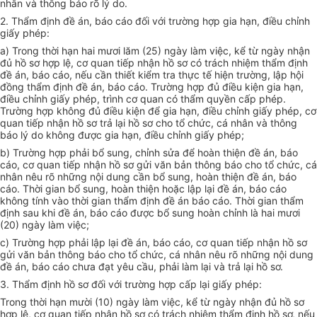
nhân và thông báo rõ lý do.
2. Thẩm định đề án, báo cáo đối với trường hợp gia hạn, đi
ề
u chỉnh
giấy phép:
a) Trong thời hạn hai mươi lăm (25) ngày làm việc, kể từ ngày nhận
đủ hồ sơ hợp lệ, cơ quan tiếp nhận hồ sơ có trách nhiệm thẩm định
đề án, báo cáo, nếu cần thiết kiểm tra thực tế hiện trường, lập hội
đồng thẩm định đề án, báo cáo. Trường hợp đủ điều kiện gia hạn,
điều chỉnh giấy phép, trình cơ quan có thẩm quyền cấp phép.
Trường hợp không đủ điều kiện để gia hạn, điều chỉnh giấy phép, cơ
quan tiếp nhận hồ sơ trả lại hồ sơ cho tổ chức, cá nhân và thông
báo lý do không được gia hạn, điều chỉnh giấy phép;
b) Trường hợp phải bổ sung, chỉnh sửa để hoàn thiện đề án, báo
cáo, cơ quan tiếp nhận hồ sơ gửi văn bản thông báo cho tổ chức, cá
nhân nêu rõ những nội dung cần bổ sung, hoàn thiện đề án, báo
cáo. Thời gian bổ sung, hoàn thiện hoặc lập lại đề án, báo cáo
không tính vào thời gian thẩm định đề án báo cáo. Thời gian thẩm
định sau khi đề án, báo cáo được bổ sung hoàn chỉnh là hai mươi
(20) ngày làm việc;
c) Trường hợp phải lập lại đề án, báo cáo, cơ quan tiếp nhận hồ sơ
gửi văn bản thông báo cho tổ chức, cá nhân nêu rõ những nội dung
đề án, báo cáo chưa đạt yêu cầu, phải làm lại và trả lại hồ sơ.
3. Thẩm định hồ sơ đối với trường hợp cấp lại giấy phép:
Trong thời hạn mười (10) ngày làm việc, kể từ ngày nhận đủ hồ sơ
hợp lệ, cơ quan tiếp nhận hồ sơ có trách nhiệm thẩm định hồ sơ, nếu