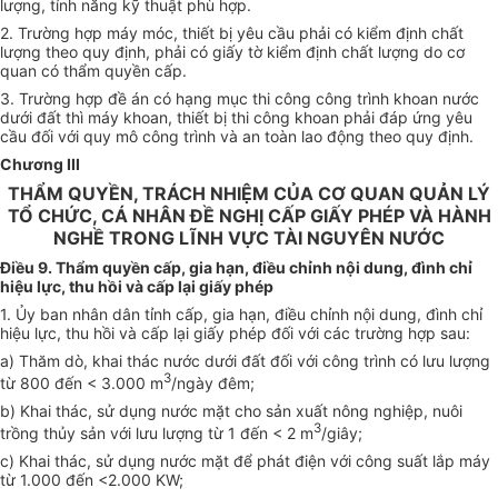
lượng, tính năng kỹ thuật phù hợp.
2. Trường hợp máy móc, thiết bị yêu cầu phải có kiểm định chất
lượng theo quy định, phải có giấy tờ kiểm định chất lượng do cơ
quan có thẩm quyền cấp.
3. Trường hợp đề án có hạng mục thi công công trình khoan nước
dưới đất thì máy khoan, thiết bị thi công khoan phải đáp ứng yêu
cầu đối với quy mô công trình và an toàn lao động theo quy định.
Chương III
THẨM QUYỀN, TRÁCH NHIỆM CỦA CƠ QUAN QUẢN LÝ
TỔ CHỨC, CÁ NHÂN ĐỀ NGHỊ CẤP GIẤY PHÉP VÀ HÀNH
NGHỀ TRONG LĨNH VỰC TÀI NGUYÊN NƯỚC
Điều 9. Thẩm quyền cấp, gia hạn, điều chỉnh nội dung, đình chỉ
hiệu lực, thu hồi và cấp lại giấy phép
1. Ủy ban nhân dân tỉnh cấp, gia hạn, điều chỉnh nội dung, đình chỉ
hiệu lực, thu hồi và cấp lại giấy phép đối với các trường hợp sau:
a) Thăm dò, khai thác nước dưới đất đối với công trình có lưu lượng
3
từ 800 đến < 3.000 m
/ngày đêm;
b) Khai thác, sử dụng nước mặt cho sản xuất nông nghiệp, nuôi
3
trồng thủy sản với lưu lượng từ 1 đến < 2 m
/gi
â
y;
c) Khai thác, sử dụng nước mặt để phát điện với công suất lắp máy
từ 1.000 đến <2.000 KW;