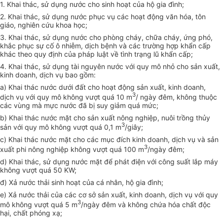
1. Khai thác, sử dụng nước cho sinh hoạt của hộ gia đình;
2. Khai thác, sử dụng nước phục vụ các hoạt động văn hóa, tôn
giáo, nghiên cứu khoa học;
3. Khai thác, sử dụng nước cho phòng cháy, chữa cháy, ứng phó,
khắc phục sự cố ô nhiễm, dịch bệnh và các trường hợp khẩn cấp
khác theo quy định của pháp luật về tình trạng lũ khẩn cấp;
4. Khai thác, sử dụng tài nguyên nước với quy mô nhỏ cho sản xuất,
kinh doanh, dịch vụ bao gồm:
a) Khai thác nước dưới đất cho hoạt động sản xuất, kinh doanh,
3
dịch vụ với quy mô không vượt quá 10 m
/ ngày đêm, không thuộc
các vùng mà mực nước đã bị suy giảm quá mức;
b) Khai thác nước mặt cho sản xuất nông nghiệp, nuôi trồng thủy
3
sản với quy mô không vượt quá 0,1 m
/giây;
c) Khai thác nước mặt cho các mục đích kinh doanh, dịch vụ và sản
3
xuất phi nông nghiệp không vượt quá 100 m
/ngày đêm;
d) Khai thác, sử dụng nước mặt để phát điện với công suất lắp máy
không vượt quá 50 KW;
đ) Xả nước thải sinh hoạt của cá nhân, hộ gia đình;
e) Xả nước thải của các cơ sở sản xuất, kinh doanh, dịch vụ với quy
3
mô không vượt quá 5 m
/ngày đêm và không chứa hóa chất độc
hại, chất phóng xạ;