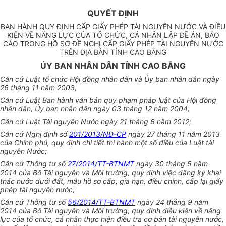
QUYẾT ĐỊNH
BAN HÀNH QUY ĐỊNH CẤP GIẤY PHÉP TÀI NGUYÊN NƯỚC VÀ ĐIỀU
KIỆN VỀ NĂNG LỰC CỦA TỔ CHỨC, CÁ NHÂN LẬP ĐỀ ÁN, BÁO
CÁO TRONG HỒ SƠ ĐỀ NGHỊ CẤP GIẤY PHÉP TÀI NGUYÊN NƯỚC
TRÊN ĐỊA BÀN TỈNH CAO BẰNG
ỦY BAN NHÂN DÂN TỈNH CAO BẰNG
Căn cứ Luật tổ chức Hội đồng nhân dân và Ủy ban nhân dân ngày
26 tháng 11 năm 2003;
Căn cứ Luật Ban hành văn bản quy phạm pháp luật của Hội đồng
nhân dân, Ủy ban nhân dân ngày 03 tháng 12 năm 2004;
Căn cứ Luật Tài nguyên Nước ngày 21 tháng 6 năm 2012;
Căn cứ Nghị định số
201/2013/NĐ-CP
ngày 27 tháng 11 năm 2013
của Chính phủ, quy định chi tiết thi hành một số điều của Luật tài
nguyên Nước;
Căn cứ Thông tư số
27/2014/TT-BTNMT
ngày 30 tháng 5 năm
2014 của Bộ Tài nguyên và Môi trường, quy định việc đăng ký khai
thác nước dưới đất, mẫu hồ sơ cấp, gia hạn, điều chỉnh, cấp lại giấy
phép tài nguyên nước;
Căn cứ Thông tư số
56/2014/TT-BTNMT
ngày 24 tháng 9 năm
2014 của Bộ Tài nguyên và Môi trường, quy định điều kiện về năng
lực của tổ chức, cá nhân thực hiện điều tra cơ bản tài nguyên nước,