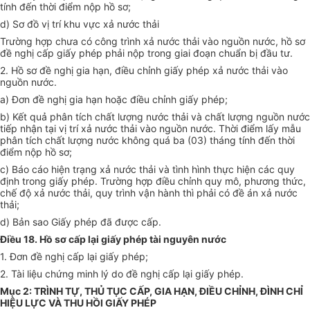
tính đến thời điểm nộp hồ sơ;
d) Sơ đồ vị trí khu vực xả nước thải
Trường hợp chưa có công trình xả nước thải vào nguồn nước, hồ sơ
đề nghị cấp giấy phép phải nộp trong giai đoạn chuẩn bị đầu tư.
2. Hồ sơ đề nghị gia hạn, điều chỉnh giấy phép xả nước thải vào
nguồn nước.
a) Đơn đề nghị gia hạn hoặc điều chỉnh giấy phép;
b) Kết quả phân tích chất lượng nước thải và chất lượng nguồn nước
tiếp nhận tại vị trí xả nước thải vào nguồn nước. Thời điểm lấy mẫu
phân tích chất lượng nước không quá ba (03) tháng tính đến thời
điểm nộp hồ sơ;
c) Báo cáo hiện trạng xả nước thải và tình hình thực hiện các quy
định trong giấy phép. Trường hợp điều chỉnh quy mô, phương thức,
chế độ xả nước thải, quy trình vận hành thì phải có đề án xả nước
thải;
d) Bản sao Giấy phép đã được cấp.
Điều 18. Hồ sơ cấp lại giấy phép tài nguyên nước
1. Đơn đề nghị cấp lại giấy phép;
2. Tài liệu chứng minh lý do đề nghị cấp lại giấy phép.
Mục 2: TRÌNH TỰ, THỦ TỤC CẤP, GIA HẠN, ĐIỀU CHỈNH, ĐÌNH CHỈ
HIỆU LỰC VÀ THU HỒI GIẤY PHÉP