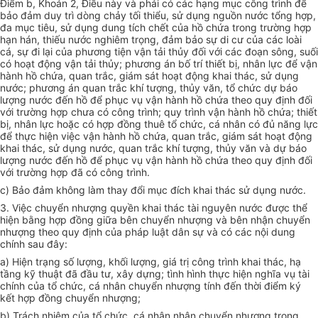
Điểm b, Khoản 2, Điều này và phải có các hạng mục công trình để
bảo đảm duy trì dòng chảy tối thiểu, sử dụng nguồn nước tổng hợp,
đa mục tiêu, sử dụng dung tích chết của hồ chứa trong trường hợp
hạn hán, thiếu nước nghiêm trọng, đảm bảo sự di cư của các loài
cá, sự đi lại của phương tiện vận tải thủy đối với các đoạn sông, suối
có hoạt động vận tải thủy; phương án bố trí thiết bị, nhân lực để vận
hành hồ chứa, quan trắc, giám sát hoạt động khai thác, sử dụng
nước; phương án quan trắc khí tượng, thủy văn, tổ chức dự báo
lượng nước đến hồ để phục vụ vận hành hồ chứa theo quy định đối
với trường hợp chưa có công trình; quy trình vận hành hồ chứa; thiết
bị, nhân lực hoặc có hợp đồng thuê tổ chức, cá nhân có đủ năng lực
để thực hiện việc vận hành hồ chứa, quan trắc, giám sát hoạt động
khai thác, sử dụng nước, quan trắc khí tượng, thủy văn và dự báo
lượng nước đến hồ để phục vụ vận hành hồ chứa theo quy định đối
với trường hợp đã có công trình.
c) Bảo đảm không làm thay đổi mục đích khai thác sử dụng nước.
3. Việc chuyển nhượng quyền khai thác tài nguyên nước được thể
hiện bằng hợp đồng giữa bên chuyển nhượng và bên nhận chuyển
nhượng theo quy định của pháp luật dân sự và có các nội dung
chính sau đây:
a) Hiện trạng số lượng, khối lượng, giá trị công trình khai thác, hạ
tầng kỹ thuật đã đầu tư, xây dựng; tình hình thực hiện nghĩa vụ tài
chính của tổ chức, cá nhân chuyển nhượng tính đến thời điểm ký
kết hợp đồng chuyển nhượng;
b) Trách nhiệm của tổ chức, cá nhân nhận chuyển nhượng trong