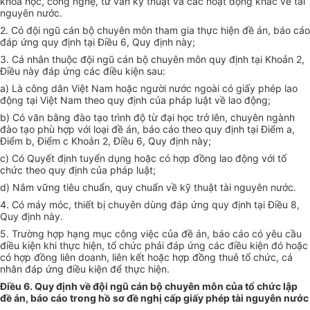
khoa học, công nghệ, tư vấn kỹ thuật và các hoạt động khác về tài
nguyên nước.
2. Có đội ngũ cán bộ chuyên môn tham gia thực hiện đề án, báo cáo
đáp ứng quy định tại Điều 6, Quy định này;
3. Cá nhân thuộc đội ngũ cán bộ chuyên môn quy định tại Khoản 2,
Điều này đáp ứng các điều kiện sau:
a) Là công dân Việt Nam hoặc người nước ngoài có giấy phép lao
động tại Việt Nam theo quy định của pháp luật về lao động;
b) Có văn bằng đào tạo trình độ từ đại học trở lên, chuyên ngành
đào tạo phù hợp với loại đề án, báo cáo theo quy định tại Điểm a,
Điểm b, Điểm c Khoản 2, Điều 6, Quy định này;
c) Có Quyết định tuyển dụng hoặc có hợp đồng lao động với tổ
chức theo quy định của pháp luật;
d) Nắm vững tiêu chuẩn, quy chuẩn về kỹ thuật tài nguyên nước.
4. Có máy móc, thiết bị chuyên dùng đáp ứng quy định tại Điều 8,
Quy định này.
5. Trường hợp hạng mục công việc của đề án, báo cáo có yêu cầu
điều kiện khi thực hiện, tổ chức phải đáp ứng các điều kiện đó hoặc
có hợp đồng liên doanh, liên kết hoặc hợp đồng thuê tổ chức, cá
nhân đáp ứng điều kiện để thực hiện.
Điều 6. Quy định về đội ngũ cán bộ chuyên môn của tổ chức lập
đề án, báo cáo trong hồ sơ đề nghị cấp giấy phép tài nguyên nước