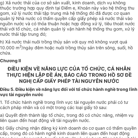
g) Xả nước thải của cơ sở sản xuất, kinh doanh, dịch vụ không
thuộc trường hợp quy định tại Điểm e, Khoản này vào hệ thống thu
gom, xử lý nước thải tập trung mà hệ thống đó đã được cơ quan
quản lý Nhà nước có thẩm quyền cấp giấy phép xả nước thải vào
nguồn nước và có thỏa thuận hoặc hợp đồng xử lý, tiêu thoát nước
thải với tổ chức, cá nhân quản lý vận hành hệ thống thu gom, xử lý
n
ư
ớc thải tập trung đó;
h) Xả nước thải nuôi trồng thủy sản với quy mô không vượt quá
3
10.000 m
/ngày đêm hoặc nuôi trồng thủy sản trên sông, suối, hồ
chứa.
Chương II
ĐIỀU KIỆN VỀ NĂNG LỰC CỦA TỔ CHỨC, CÁ NHÂN
THỰC HIỆN LẬP ĐỀ ÁN, BÁO CÁO TRONG HỒ SƠ ĐỀ
NGHỊ CẤP GIẤY PHÉP TÀI NGUYÊN NƯỚC
Điều 5. Điều kiện về năng lực đối với tổ chức hành nghề trong lĩnh
vực tài nguyên nước
1. Tổ chức hành nghề trong lĩnh vực tài nguyên nước phải có tư
cách pháp nhân và có một trong các loại giấy tờ sau:
a) Quyết định thành lập tổ chức, trong đó có chức năng, nhiệm vụ
liên quan đến hoạt động về tài nguyên nước.
b) Giấy chứng nhận đăng ký kinh doanh do cơ quan có thẩm quyền
cấp, trong đó có hành nghề kinh doanh liên quan đến hoạt động