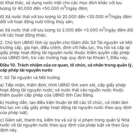
d) Khai thác, sử dụng nước mặt cho các mục đích khác với lưu
3
lượng từ 40.000 đến <50.000 m
/ngày đêm;
3
đ) Xả nước thải với lưu lượng từ 20.000 đến <30.000 m
/ngày đêm
đối với hoạt động nuôi trồng thủy sản;
3
e) Xả nước thải với lưu lượng từ 2.000 đến <3.000 m
/ngày đêm đối
với các hoạt động khác.
2. Chủ tịch UBND tỉnh ủy quyền cho Giám đốc Sở Tài nguyên và Môi
trường cấp, gia hạn, điều chỉnh, đình chỉ hiệu lực, thu hồi và cấp lại
giấy phép hoạt động tài nguyên nước thuộc thẩm quyền cấp phép
của UBND tỉnh, trừ các trường hợp quy định tại Khoản 1, Điều này.
Điều 10. Trách nhiệm của cơ quan, tổ chức, cá nhân trong quản lý,
cấp phép tài nguyên nước
1. Sở Tài nguyên và Môi trường
a) Tiếp nhận, thẩm định, trình UBND tỉnh xem xét, cấp giấy phép
hoạt động tài nguyên nước; xả nước thải vào nguồn nước thuộc
thẩm quyền cấp phép của UBND tỉnh Cao Bằng.
b) Hướng dẫn, tạo điều kiện thuận lợi để các tổ chức, cá nhân làm
thủ tục xin cấp giấy phép hoạt động tài nguyên nước theo quy định
của pháp luật;
c) Giám sát, thanh tra, kiểm tra và xử lý vi phạm trong quản lý Nhà
nước về tài nguyên nước theo quy định của pháp luật và theo Quy
định này.