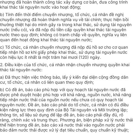
nhượng đã hoàn thành công tác xây dựng cơ bản, đưa công trình
khai thác tài nguyên nước vào hoạt động;
b) Tính đến thời điểm chuyển nhượng, tổ chức, cá nhân đề nghị
chuyển nhượng đã hoàn thành nghĩa vụ về tài chính; thực hiện bồi
thường thiệt hại do mình gây ra trong khai thác, sử dụng tài nguyên
nước (nếu có), và đã nộp đủ tiền cấp quyền khai thác tài nguyên
nước theo quy định; không có tranh chấp về quyền, nghĩa vụ liên
quan đến hoạt động khai thác tài nguyên nước;
c) Tổ chức, cá nhân chuyển nhượng đã nộp đủ hồ sơ cho cơ quan
tiếp nhận hồ sơ khi giấy phép khai thác, sử dụng tài nguyên nước
còn hiệu lực ít nhất là một trăm hai mươi (120) ngày.
2. Điều kiện của tổ chức, cá nhân nhận chuyển nhượng quyền khai
thác tài nguyên nước:
a) Đã thực hiện việc thông báo, lấy ý kiến đại diện cộng đồng dân
cư, tổ chức, cá nhân có liên quan theo quy định;
b) Có đề án, báo cáo phù hợp với quy hoạch tài nguyên nước đã
được phê duyệt hoặc phù hợp với khả năng, nguồn nước, khả năng
tiếp nhận nước thải của nguồn nước nếu chưa có quy hoạch tài
nguyên nước. Đề án, báo cáo phải do tổ chức, cá nhân có đủ điều
kiện năng lực theo quy định của Bộ Tài nguyên và Môi trường lập;
thông tin, số liệu sử dụng để l
ậ
p đề án, báo cáo phải đầy đủ, rõ
ràng, chính xác và trung thực. Phương án, biện pháp xử lý nước thải
thể hiện trong đề án, báo cáo xả nước thải vào nguồn nước phải
bảo đảm nước thải được xử lý đạt tiêu chuẩn, quy chuẩn kỹ thuật;