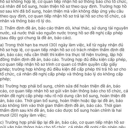
hồ sơ không hợp lệ, cơ quan tiếp nhận hồ sơ thông báo cho tổ chức,
cá nhân để bổ sung, hoàn thiện hồ sơ theo quy định. Trường hợp hồ
sơ sau khi đã bổ sung, hoàn thiện mà vẫn không đáp ứng yêu cầu
theo quy định, cơ quan tiếp nhận hồ sơ trả lại hồ sơ cho tổ chức, cá
nhân và thông báo rõ lý do.
2. Thẩm định đề án, báo cáo thăm dò, khai thác, sử dụng tài nguyên
nước, xả nước thải vào nguồn nước trong hồ sơ đề nghị cấp phép
(sau đây gọi chung là đề án, báo cáo).
a) Trong thời hạn ba mươi (30) ngày làm việc, kể từ ngày nhận đủ
hồ sơ hợp lệ, cơ quan tiếp nhận hồ sơ có trách nhiệm thẩm định đề
án, báo cáo; nếu cần thiết thì kiểm tra thực tế hiện trường, lập hội
đồng thẩm định đề án, báo cáo. Trường hợp đủ điều kiện cấp phép,
cơ quan tiếp nhận hồ sơ trình cơ quan có thẩm quyền cấp giấy
phép; trường hợp không đủ điều kiện để cấp phép thì trả hồ sơ cho
tổ chức, cá nhân đề nghị cấp phép và thông báo lý do không cấp
phép;
b) Trường hợp phải bổ sung, chỉnh sửa để hoàn thiện đề án, báo
cáo, cơ quan tiếp nhận hồ sơ gửi văn bản thông báo cho tổ chức, cá
nhân đề nghị cấp phép nêu rõ nội dung cần bổ sung, hoàn thiện đề
án, báo cáo. Thời gian bổ sung, hoàn thiện hoặc lập lại đề án, báo
cáo không tính vào thời gian thẩm định đề án, báo cáo. Thời gian
thẩm định sau khi đề án, báo cáo được bổ sung hoàn chỉnh là hai
mươi (20) ngày làm việc;
c) Trường hợp phải lập lại đề án, báo cáo, cơ quan tiếp nhận hồ sơ
gửi văn bản thông báo cho tổ chức, cá nhân đề nghị cấp phép nêu