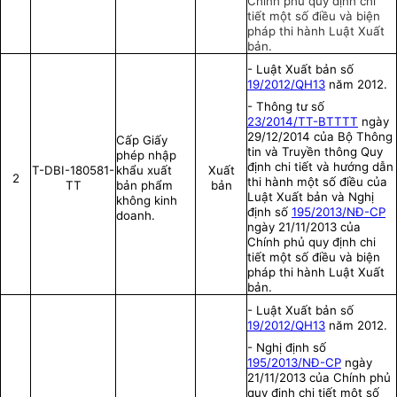
Chính phủ quy định chi
tiết một số điều và biện
pháp thi hành Luật Xuất
bản.
- Luật Xuất bản số
19/2012/QH13
năm 2012.
- Thông tư số
23/2014/TT-BTTTT
ngày
29/12/2014 của Bộ Thông
Cấp Giấy
tin và Truyền thông Quy
phép nhập
định chi tiết và hướng dẫn
T-DBI-180581-
khẩu xuất
Xuất
2
thi hành một số điều của
TT
bản phẩm
bản
Luật Xuất bản và Nghị
không kinh
định số
195/2013/NĐ-CP
doanh.
ngày 21/11/2013 của
Chính phủ quy định chi
tiết một số điều và biện
pháp thi hành Luật Xuất
bản.
- Luật Xuất bản số
19/2012/QH13
năm 2012.
- Nghị định số
195/2013/NĐ-CP
ngày
21/11/2013 của Chính phủ
quy định chi tiết một số