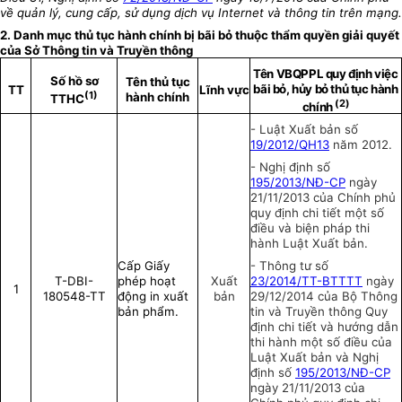
về quản l
ý
, cung cấp, sử dụng dịch vụ Internet và thông tin trên mạng.
2. Danh mục thủ tục hành chính bị b
ã
i bỏ thuộc thẩm quyền giải quyết
của Sở Thông tin và Truyền thông
Tên VBQPPL quy định việc
Số hồ sơ
Tên thủ tục
b
ã
i bỏ, hủy bỏ thủ tục hành
TT
Lĩnh vực
(1)
hành chính
TTHC
(2)
chính
- Luật Xuất bản số
19/2012/QH13
năm 2012.
- Nghị định số
195/2013/NĐ-CP
ngày
21/11/2013 của Chính phủ
quy định chi tiết một số
điều và biện pháp thi
hành Luật Xuất bản.
Cấp Giấy
- Thông tư số
T-DBI-
phép hoạt
Xuất
23/2014/TT-BTTTT
ngày
1
180548-TT
động in xuất
bản
29/12/2014 của Bộ Thông
bản phẩm
.
tin và Truyền thông Quy
định chi tiết và hướng dẫn
thi hành một số điều của
Luật Xuất bản và Nghị
định số
195/2013/NĐ-CP
ngày 21/11/2013 của