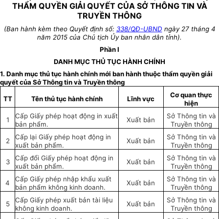
THẨM QUYỀN GIẢI QUYẾT CỦA SỞ THÔNG TIN VÀ
TRUYỀN THÔNG
(Ban hành kèm theo Quyết định số:
338/QĐ-UBND
ngày 27 tháng 4
năm 2015
của Chủ tịch Ủy ban nhân dân tỉnh).
Phần I
DANH MỤC THỦ TỤC HÀNH CHÍNH
1. Danh mục thủ tục hành chính mới ban hành thuộc thẩm quyền giải
quyết của Sở Thông tin và Truyền thông
Cơ quan thực
TT
Tên thủ tục hành chính
Lĩnh vực
hiện
Cấp Giấy phép hoạt động in xuất
Sở Thông tin và
1
Xuất bản
bản phẩm.
Truyền thông
Cấp lại Giấy phép hoạt động in
Sở Thông tin và
2
Xuất bản
xuất bản phẩm.
Truyền thông
Cấp đổi Giấy phép hoạt động in
Sở Thông tin và
3
Xuất bản
xuất bản phẩm.
Truyền thông
Cấp Giấy phép nhập khẩu xuất
Sở Thông tin và
4
Xuất bản
bản phẩm không kinh doanh.
Truyền thông
Cấp Giấy phép xuất bản tài liệu
Sở Thông tin và
5
Xuất bản
không kinh doanh.
Truyền thông