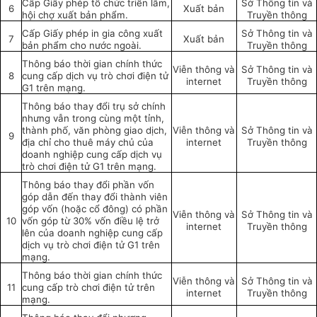
Cấp Giấy phép tổ chức triển lãm,
Sở Thông tin và
6
Xuất bản
hội chợ xuất bản phẩm.
Truyền thông
Cấp Giấy phép in gia công xuất
Sở Thông tin và
7
Xuất bản
bản phẩm cho nước ngoài.
Truyền thông
Thông báo thời gian chính thức
Viễn thông và
Sở Thông tin và
8
cung cấp dịch vụ trò chơi điện tử
internet
Truyền thông
G1 trên mạng.
Thông báo thay đổi trụ sở chính
nhưng vẫn trong cùng một tỉnh,
thành phố, văn phòng giao dịch,
Viễn thông và
Sở Thông tin và
9
địa chỉ cho thuê máy chủ của
internet
Truyền thông
doanh nghiệp cung cấp dịch vụ
trò chơi điện tử G1 trên mạng.
Thông báo thay đổi phần vốn
góp dẫn đến thay đổi thành viên
góp vốn (hoặc cổ đông) có phần
Viễn thông và
Sở Thông tin và
10
vốn góp từ 30% vốn điều lệ trở
internet
Truyền thông
lên của doanh nghiệp cung cấp
dịch vụ trò chơi điện tử G1 trên
mạng.
Thông báo thời gian chính thức
Viễn thông và
Sở Thông tin và
11
cung cấp trò chơi điện tử trên
internet
Truyền thông
mạng.