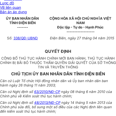
Lược đồ
VB liên quan
Bản án áp dụng
ỦY BAN NHÂN DÂN
CỘNG HÒA XÃ HỘI CHỦ NGHĨA VIỆT
TỈNH ĐIỆN BIÊN
NAM
-------
Độc lập - Tự do - Hạnh Phúc
------------------
Số:
338/QĐ-UBND
Điện Biên, ngày 27 tháng
0
4 năm 2015
QUYẾT ĐỊNH
CÔNG BỐ THỦ TỤC HÀNH CHÍNH MỚI BAN HÀNH, THỦ TỤC HÀNH
CHÍNH BỊ BÃI BỎ THUỘC THẨM QUYỀN GIẢI QUYẾT CỦA SỞ THÔNG
TIN VÀ TRUYỀN THÔNG
CHỦ TỊCH ỦY BAN NHÂN DÂN TỈNH ĐIỆN BIÊN
Căn cứ Luật Tổ chức Hội đồng nhân dân và Ủy ban nhân dân ban
hành ngày 26 tháng 11 năm 2003;
Căn cứ Nghị định số
63/2010/NĐ-CP
ngày 08 tháng 6 năm 2010 của
Chính phủ về Kiểm soát thủ tục hành chính;
Căn cứ Nghị định số
48/2013/NĐ-CP
ngày 14 tháng 5 năm 2013 của
Chính phủ sửa đổi, bổ sung một số điều của các Nghị định liên quan
đến kiểm soát thủ tục hành chính;