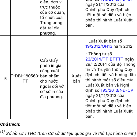
diện, đơn vị
ngày 21/11/2013 của
trực thuộc
Chính phủ Quy định chi
của cơ quan,
tiết một số điều và biện
tổ chức của
pháp thi hành Luật Xuất
Trung ương
bản.
đặt tại địa
phương.
- Luật Xuất bản số
19/2012/QH13
năm 2012.
- Thông tư số
23/2014/TT-BTTTT
ngày
Cấp Giấy
29/12/2014 của Bộ Thông
phép in gia
tin và Truyền thông Quy
công xuất
định chi tiết và hướng dẫn
T-DBI-180560-
bản phẩm
Xuất
5
thi hành một số điều của
TT
cho nước
bản
Luật Xuất bản và Nghị
ngoài đối với
định số
195/2013/NĐ-CP
cơ sở in của
ngày 21/11/2013 của
địa phương.
Chính phủ Quy định chi
tiết một số điều và biện
pháp thi hành Luật Xuất
bản.
Chú thích:
(1)
Số hồ sơ TTHC (trên Cơ sở dữ liệu quốc gia về thủ tục hành chính)