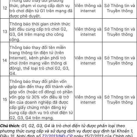
Thông báo thay đổi phương
thức, phạm vi cung cấp dịch vụ
Viễn thông và
Sở Thông tin và
12
trò chơi điện tử G1 trên mạng đã
internet
Truyền thông
được phê duyệt.
Thông báo thời gian chính thức
bắt đầu cung cấp trò chơi G2,
Viễn thông và
Sở Thông tin và
13
G3, G4 trên mạng cho công
internet
Truyền thông
cộng.
Thông báo thay đổi tên miền
trang thông tin điện tử (trên
Internet), kênh phân phối trò
Viễn thông và
Sở Thông tin và
14
chơi (trên mạng viễn thông di
internet
Truyền thông
động), thể loại trò chơi G2, G3,
G4.
Thông báo thay đổi phần vốn
góp dẫn đến thay đổi thành viên
góp vốn (hoặc cổ đông) có phần
vốn góp từ 30% vốn điều lệ trở
Viễn thông và
Sở Thông tin và
15
lên của doanh nghiệp đã được
internet
Truyền thông
cấp giấy chứng nhận đăng ký
cung cấp dịch vụ trò chơi điện tử
G2, G3, G4 trên mạng.
Chú thích:
G1, G2, G3, G4 là t
rò
chơi điện tử được phân loại theo
phương thức cung cấp và sử dụng dịch vụ được quy định tại Khoản 1,
Điều 31, Nghị định số
72/2013/NĐ-CP
ngày 15/7/2013 của Chính phủ