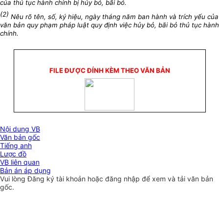
của thủ tục hành chính bị hủy bỏ, bãi bỏ.
(2)
Nêu rõ tên, số, ký hiệu, ngày tháng năm ban hành và trích yếu của
văn bản quy phạm pháp luật quy định việc hủy bỏ, bãi bỏ thủ tục hành
chính.
FILE ĐƯỢC ĐÍNH KÈM THEO VĂN BẢN
Nội dung VB
Văn bản gốc
Tiếng anh
Lược đồ
VB liên quan
Bản án áp dụng
Vui lòng
Đăng ký
tài khoản hoặc
đăng nhập
để xem và tải văn bản
gốc.