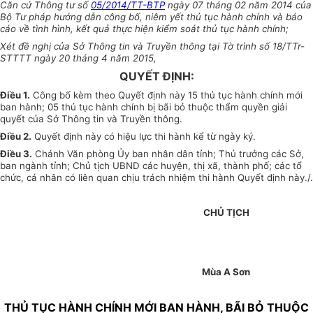
Căn cứ Thông tư số
05/2014/TT-BTP
ngày 07 tháng 02 năm 2014 của
Bộ Tư pháp hướng dẫn công bố, niêm yết thủ tục hành chính và báo
cáo về tình hình, kết quả thực hiện kiểm soát thủ tục hành chính;
Xét đề nghị của Sở Thông tin và Truyền thông tại Tờ trình số 18/TTr-
STTTT ngày 20 tháng 4 năm 2015,
QUYẾT ĐỊNH:
Điều 1.
Công bố kèm theo Quyết định này 15 thủ tục hành chính mới
ban hành; 05 thủ tục hành chính bị bãi bỏ thuộc thẩm quyền giải
quyết của Sở Thông tin và Truyền thông.
Điều 2.
Quyết định này có hiệu lực thi hành kể từ ngày ký.
Điều 3.
Chánh Văn phòng Ủy ban nhân dân tỉnh; Thủ trưởng các Sở,
ban ngành tỉnh; Chủ tịch UBND các huyện, thị xã, thành phố; các tổ
chức, cá nhân có liên quan chịu trách nhiệm thi hành Quyết định này./.
CHỦ TỊCH
Mùa A Sơn
THỦ TỤC HÀNH CHÍNH MỚI BAN HÀNH, BÃI BỎ THUỘC