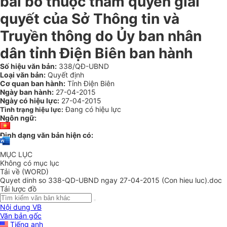
bãi bỏ thuộc thẩm quyền giải
quyết của Sở Thông tin và
Truyền thông do Ủy ban nhân
dân tỉnh Điện Biên ban hành
Số hiệu văn bản:
338/QĐ-UBND
Loại văn bản:
Quyết định
Cơ quan ban hành:
Tỉnh Điện Biên
Ngày ban hành:
27-04-2015
Ngày có hiệu lực:
27-04-2015
Đang có hiệu lực
Tình trạng hiệu lực:
Ngôn ngữ:
Định dạng văn bản hiện có:
MỤC LỤC
Không có mục lục
Tải về (WORD)
Quyet dinh so 338-QD-UBND ngay 27-04-2015 (Con hieu luc).doc
Tải lược đồ
Nội dung VB
Văn bản gốc
Tiếng anh