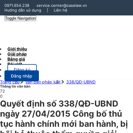
0971.654.238
service.center@caselaw.vn
Hướng dẫn sử dụng
|
Liên hệ
Toggle Navigation
Giới thiệu
Giải pháp
Bảng giá
Bài viết
Đăng ký
Đăng nhập
Trang chủ
Văn bản pháp luật
338/QĐ-UBND
Thông tin văn bản
72
0
Quyết định số 338/QĐ-UBND
ngày 27/04/2015 Công bố thủ
tục hành chính mới ban hành, bị