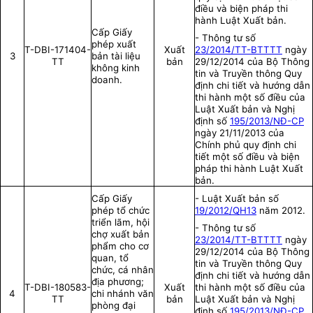
điều và biện pháp thi
hành Luật Xuất bản.
Cấp Giấy
- Thông tư số
phép xuất
T-DBI-171404-
Xuất
23/2014/TT-BTTTT
ngày
3
bản tài liệu
TT
bản
29/12/2014 của Bộ Thông
không kinh
tin và Truyền thông Quy
doanh.
định chi tiết và hướng dẫn
thi hành một số điều của
Luật Xuất bản và Nghị
định số
195/2013/NĐ-CP
ngày 21/11/2013 của
Chính phủ quy định chi
tiết một số điều và biện
pháp thi hành Luật Xuất
bản.
Cấp Giấy
- Luật Xuất bản số
phép tổ chức
19/2012/QH13
năm 2012.
triển lãm, hội
- Thông tư số
chợ xuất bản
23/2014/TT-BTTTT
ngày
phẩm cho cơ
29/12/2014 của Bộ Thông
quan, tổ
tin và Truyền thông Quy
chức, cá nhân
định chi tiết và hướng dẫn
địa phương;
T-DBI-180583-
Xuất
thi hành một số điều của
4
chi nhánh văn
TT
bản
Luật Xuất bản và Nghị
phòng đại
định số
195/2013/NĐ-CP