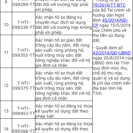
9
099289-TT
đất đối với trường hợp phải
76/2014/TT-BTC
xin phép
của Bộ Tài chính về
hướng dẫn Nghị
Xác nhận hồ sơ đăng ký
định
45/2014/NĐ-
T-HTI-
chuyển mục đích sử dụng
10
CP
ngày 15/5/2014
099336-TT
đất đối với trường hợp không
của Chính phủ về
phải xin phép
thu tiền sử đụng
Xác nhận hồ sơ giao đất
đất;
trồng cây lâu năm, đất rừng
- Quyết định số
T-HTI-
sản xuất, rừng phòng hộ,
11
43/2014/QĐ-UBND
099355-TT
nuôi trồng thủy sản, đất
ngày 20/8/2014 của
nông nghiệp khác đối với hộ
UBND tỉnh Hà Tĩnh
gia đình cá nhân
quy định mức thu,
Xác nhận hồ sơ thuê đất
chế độ thu nộp,
trồng cây lâu năm, đất rừng
quản lý và sử dụng
T-HTI-
sản xuất, rừng phòng hộ,
lệ phí địa chính trên
12
099375-TT
nuôi trồng thủy sản, đất
địa bàn tỉnh Hà
nông nghiệp khác đối với hộ
Tĩnh.
gia đình cá nhân
Xác nhận hồ sơ đăng ký thừa
T-HTI-
13
kế quyền sử dụng đất theo
099452-TT
pháp luật
Xác nhận hồ sơ đăng ký thừa
T-HTI-
14
kế quyền sử dụng đất theo
099398-TT