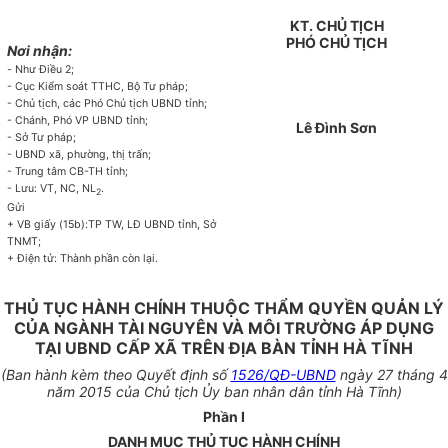
KT. CHỦ TỊCH
PHÓ CHỦ TỊCH
Nơi nhận:
-
Như Điều 2;
- Cục Kiểm soát TTHC, Bộ Tư pháp;
- Chủ tịch, các Phó Chủ tịch UBND tỉnh;
- Chánh, Phó VP UBND tỉnh;
Lê Đình Sơn
- Sở Tư pháp;
- UBND xã, phường, thị trấn;
- Trung tâm CB-TH tỉnh;
- Lưu: VT, NC, NL
.
2
Gửi
+ VB giấy (15b):TP TW, LĐ UBND tỉnh, Sở
TNMT;
+ Điện tử: Thành phần còn lại.
THỦ TỤC HÀNH CHÍNH THUỘC THẨM QUYỀN QUẢN LÝ
CỦA NGÀNH TÀI NGUYÊN VÀ MÔI TRƯỜNG ÁP DỤNG
TẠI UBND CẤP XÃ TRÊN ĐỊA BÀN TỈNH HÀ TĨNH
(Ban hành kèm theo Quyết định số
1526/QĐ-UBND
ngày 27 tháng 4
năm 2015 của Chủ tịch Ủy ban nhân dân tỉnh Hà Tĩnh)
Phần
I
DANH MỤC THỦ TỤC HÀNH CHÍNH