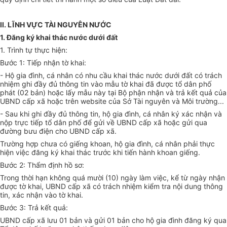
II. LĨNH VỰC TÀI NGUYÊN NƯỚC
1. Đăng ký khai thác nước dưới đất
1. Trình tự thực hiện:
Bước 1: Tiếp nhận tờ khai:
- Hộ gia đình, cá nhân có nhu cầu khai thác nước dưới đất có trách
nhiệm ghi đầy đủ thông tin vào mẫu tờ khai đã được tổ dân phố
phát (02 bản) hoặc lấy mẫu này tại Bộ phận nhận và trả kết quả của
UBND cấp xã hoặc trên website của Sở Tài nguyên và Môi trường...
- Sau khi ghi đầy đủ thông tin, hộ gia đình, cá nhân ký xác nhận và
nộp trực tiếp tổ dân phố để gửi về UBND cấp xã hoặc gửi qua
đường bưu điện cho UBND cấp xã.
Trường hợp chưa có giếng khoan, hộ gia đình, cá nhân phải thực
hiện việc đăng ký khai thác trước khi tiến hành khoan giếng.
Bước 2: Thẩm định hồ sơ:
Trong thời hạn không quá mười (10) ngày làm việc, kể từ ngày nhận
được tờ khai, UBND cấp xã có trách nhiệm kiểm tra nội dung thông
tin, xác nhận vào tờ khai.
Bước 3: Trả kết quả:
UBND cấp xã lưu 01 bản và gửi 01 bản cho hộ gia đình đăng ký qua