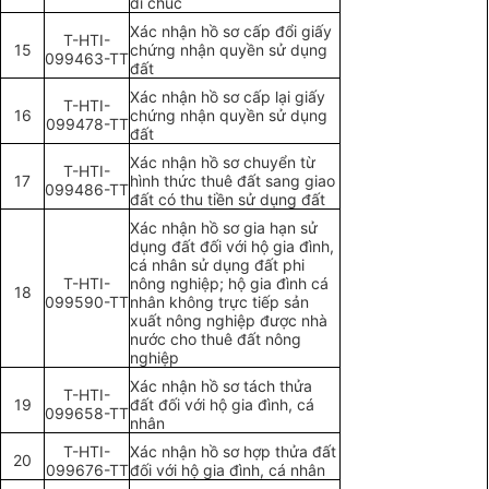
di chúc
Xác nhận hồ sơ cấp đổi giấy
T-HTI-
15
chứng nhận quyền sử dụng
099463-TT
đất
Xác nhận hồ sơ cấp lại giấy
T-HTI-
16
chứng nhận quyền sử dụng
099478-TT
đất
Xác nhận hồ sơ chuyển từ
T-HTI-
17
hình thức thuê đất sang giao
099486-TT
đất có thu tiền sử dụng đất
Xác nhận hồ sơ gia hạn sử
dụng đất đối với hộ gia đình,
cá nhân sử dụng đất phi
T-HTI-
nông nghiệp; hộ gia đình cá
18
099590-TT
nhân không trực tiếp sản
xuất nông nghiệp được nhà
nước cho thuê đất nông
nghiệp
Xác nhận hồ sơ tách thửa
T-HTI-
19
đất đối với hộ gia đình, cá
099658-TT
nhân
T-HTI-
Xác nhận hồ sơ hợp thửa đất
20
099676-TT
đối với hộ gia đình, cá nhân