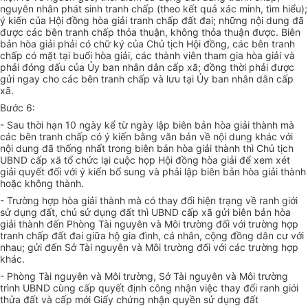
nguyên nhân phát sinh tranh chấp (theo kết quả xác minh, tìm hiểu);
ý kiến của Hội đồng hòa giải tranh chấp đất đai; những nội dung đã
được các bên tranh chấp thỏa thuận, không thỏa thuận được. Biên
bản hòa giải phải có chữ ký của Chủ tịch Hội đồng, các bên tranh
chấp có mặt tại buổi hòa giải, các thành viên tham gia hòa giải và
phải đóng dấu của Ủy ban nhân dân cấp xã; đồng thời phải được
gửi ngay cho các bên tranh chấp và lưu tại Ủy ban nhân dân cấp
xã.
Bước 6:
- Sau thời hạn 10 ngày kể từ ngày lập biên bản hòa giải thành mà
các bên tranh chấp có ý kiến bằng văn bản về nội dung khác với
nội dung đã thống nhất trong biên bản hòa giải thành thì Chủ tịch
UBND cấp xã tổ chức lại cuộc họp Hội đồng hòa giải để xem xét
giải quyết đối với ý kiến bổ sung và phải lập biên bản hòa giải thành
hoặc không thành.
- Trường hợp hòa giải thành mà có thay đổi hiện trạng về ranh giới
sử dụng đất, chủ sử dụng đất thì UBND cấp xã gửi biên bản hòa
giải thành đến Phòng Tài nguyên và Môi trường đối với trường hợp
tranh chấp đất đai giữa hộ gia đình, cá nhân, cộng đồng dân cư với
nhau; gửi đến Sở Tài nguyên và Môi trường đối với các trường hợp
khác.
- Phòng Tài nguyên và Môi trường, Sở Tài nguyên và Môi trường
trình UBND cùng cấp quyết định công nhận việc thay đổi ranh giới
thửa đất và cấp mới Giấy chứng nhận quyền sử dụng đất