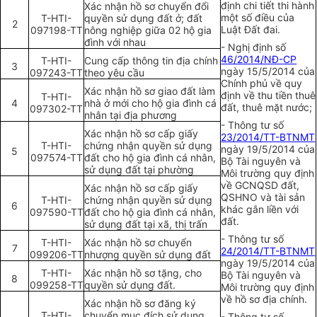
định chi tiết thi hành
Xác nhận hồ sơ chuyển đổi
một số điều của
T-HTI
-
quyền sử dụng đất ở; đất
2
Luật Đất đai.
097198-TT
nông nghiệp giữa 02 hộ gia
đình với nhau
- Nghị đ
ị
nh số
46/2014/NĐ-CP
T-HTI-
Cung cấp thông tin địa chính
3
ngày 15/5/2014 của
097243-TT
theo yêu cầu
Chính phủ về quy
Xác nhận hồ sơ giao đất làm
định về thu tiền thuê
T-HTI-
4
nhà ở mới cho hộ gia đình cá
đất, thuê mặt nước;
097302-TT
nhân tại địa phương
- Thông tư số
Xác nhận hồ sơ cấp giấy
23/2014/TT-BTNMT
T-
HTI
-
chứng nhận quyền sử dụng
ngày 19/5/2014 của
5
097574-TT
đất cho hộ gia đình cá nhân,
Bộ Tài nguyên và
sử dụng đất tại phường
Môi trường quy định
về GCNQSD đất,
Xác nhận hồ sơ cấp giấy
QSHNO và tài sản
T-HTI-
chứng nhận quyền sử dụng
6
khác gắn liền với
097590-TT
đất cho hộ gia đình cá nhân,
đất.
sử dụng đất tại xã, thị trấn
- Thông tư số
T-HTI-
Xác nhận h
ồ
sơ chuy
ể
n
7
24/2014/TT-BTNMT
099206-TT
nhượng quy
ề
n
sử dụng đất
ngày 19/5/2014 của
T-HTI-
Xác nhận hồ sơ tặng, cho
Bộ Tài nguyên và
8
099258-TT
quyền sử dụng đất.
Môi trường quy định
về hồ sơ địa chính.
Xác nhận hồ sơ đăng ký
T-HTI-
chuyển mục đích sử dụng
- Thông tư số