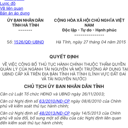
Lược đồ
VB liên quan
Bản án áp dụng
ỦY BAN NHÂN DÂN
CỘNG HÒA XÃ HỘI CHỦ NGHĨA VIỆT
TỈNH HÀ TĨNH
NAM
-------
Độc lập - Tự do - Hạnh phúc
---------------
Số:
1526/QĐ-UBND
Hà Tĩnh, ngày 27 tháng 04 năm 2015
QUYẾT ĐỊNH
VỀ VIỆC CÔNG BỐ THỦ TỤC HÀNH CHÍNH THUỘC THẨM QUYỀN
QUẢN LÝ CỦA NGÀNH TÀI NGUYÊN VÀ MÔI TRƯỜNG ÁP DỤNG TẠI
UBND CẤP XÃ TRÊN ĐỊA BÀN TỈNH HÀ TĨNH (LĨNH VỰC ĐẤT ĐAI
VÀ TÀI NGUYÊN NƯỚC)
CHỦ TỊCH ỦY BAN NHÂN DÂN TỈNH
Căn cứ Luật Tổ chức HĐND và UBND ngày 26/11/2003;
Căn cứ Nghị định số
63/2010/NĐ-CP
ngày 08/6/2010 của Chính
phủ về kiểm soát thủ tục hành chính;
Căn cứ Nghị định số
48/2013/NĐ-CP
ngày 14/5/2013 của Chính
phủ về sửa đổi, bổ sung một số điều của các Nghị định liên quan
đến kiểm soát thủ tục hành chính;