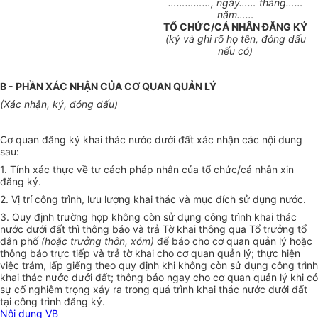
……………, ngày…… tháng……
năm……
TỔ CHỨC/CÁ NHÂN ĐĂNG KÝ
(ký và ghi rõ họ tên, đóng dấu
nếu có)
B
-
PHẦN XÁC NHẬN CỦA CƠ QUAN QUẢN LÝ
(Xác nhận, ký, đóng dấu)
Cơ quan đăng ký khai thác nước dưới đất xác nhận các nội dung
sau:
1. Tính xác thực về tư cách pháp nhân của tổ chức/cá nhân xin
đăng ký.
2. Vị trí công trình, lưu lượng khai thác và mục đích sử dụng nước.
3. Quy định trường hợp không còn sử dụng công trình khai thác
nước dưới đất thì thông báo và trả Tờ khai thông qua Tổ trưởng tổ
dân phố
(hoặc trưởng thôn, xóm)
để báo cho cơ quan quản lý hoặc
thông báo trực tiếp và trả tờ khai cho cơ quan quản lý; thực hiện
việc trám, lấp giếng theo quy định khi không còn sử dụng công trình
khai thác nước dưới đất; thông báo ngay cho cơ quan quản lý khi có
sự cố nghiêm trọng xảy ra trong quá trình khai thác nước dưới đất
tại công trình đăng ký.
Nội dung VB