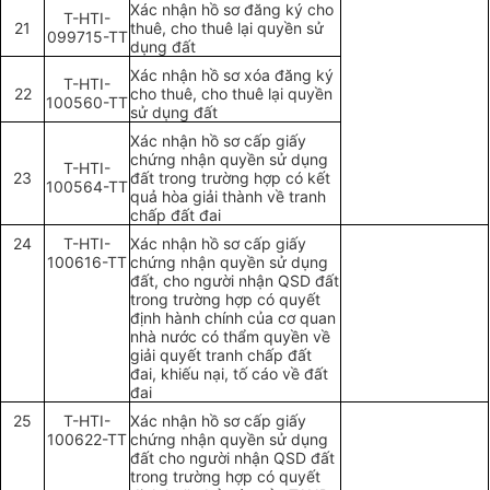
Xác nhận hồ sơ đăng ký cho
T-HTI-
21
thuê, cho thuê lại quyền sử
099715-TT
dụng đất
Xác nhận hồ sơ xóa đăng ký
T-HTI-
22
cho thuê, cho thuê lại quyền
100560-TT
sử dụng đất
Xác nhận hồ sơ cấp giấy
chứng nhận quyền sử dụng
T-HTI-
23
đất trong trường hợp có kết
100564-TT
quả hòa giải thành về tranh
chấp đất đai
24
T-HTI-
Xác nhận hồ sơ cấp giấy
100616-TT
chứng nhận quyền sử dụng
đất, cho người nhận QSD đất
trong trường hợp có quyết
định hành chính của cơ quan
nhà nước có thẩm quyền về
giải quyết tranh chấp đất
đai, khiếu nại, tố cáo về đất
đai
25
T-HTI-
Xác nhận hồ sơ cấp giấy
100622-TT
chứng nhận quyền sử dụng
đất cho người nhận QSD đất
trong trường hợp có quyết