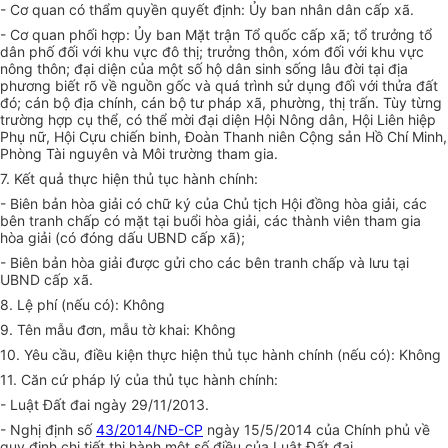
- Cơ quan có thẩm quyền quyết định: Ủy ban nhân dân cấp xã.
- Cơ quan phối hợp: Ủy ban Mặt trận Tổ quốc cấp xã; tổ trưởng tổ
dân phố đối với khu vực đô thị; trưởng thôn, xóm đối với khu vực
nông thôn; đại diện của một số hộ dân sinh sống lâu đời tại địa
phương biết rõ về nguồn gốc và quá trình sử dụng đối với thửa đất
đó; cán bộ địa chính, cán bộ tư pháp xã, phường, thị trấn. Tùy từng
trường hợp cụ thể, có thể mời đại diện Hội Nông dân, Hội Liên hiệp
Phụ nữ, Hội Cựu chiến binh, Đoàn Thanh niên Cộng sản Hồ Chí Minh,
Phòng Tài nguyên và Môi trường tham gia.
7. Kết quả thực hiện thủ tục hành chính:
- Biên bản hòa giải có chữ ký của Chủ tịch Hội đồng hòa giải, các
bên tranh chấp có mặt tại buổi hòa giải, các thành viên tham gia
hòa giải (có đóng dấu UBND cấp xã);
- Biên bản hòa giải được gửi cho các bên tranh chấp và lưu tại
UBND cấp xã.
8. Lệ phí (nếu có): Không
9. Tên mẫu đơn, mẫu tờ khai: Không
10. Yêu cầu, điều kiện thực hiện thủ tục hành chính (nếu có): Không
11. Căn cứ pháp lý của thủ tục hành chính:
- Luật Đất đai ngày 29/11/2013.
- Nghị định số
43/2014/NĐ-CP
ngày 15/5/2014 của Chính phủ về
quy định chi tiết thi hành một số điều của Luật Đất đai.