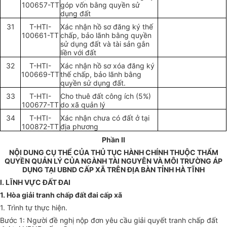
100657-TT
góp vốn bằng quyền sử
dụng đất
31
T-HTI-
Xác nhận hồ sơ đăng ký thế
100661-TT
chấp, bảo lãnh bằng quyền
sử dụng đất và tài sản gắn
liền với đất
32
T-HTI-
Xác nhận hồ sơ xóa đăng ký
100669-TT
thế chấp, bảo lãnh bằng
quyền sử dụng đất.
33
T-HTI-
Cho thuê đất công ích (5%)
100677-TT
do xã quản lý
34
T-HTI-
Xác nhận chưa có đất ở tại
100872-TT
địa phương
Phần II
NỘI DUNG CỤ THỂ CỦA THỦ TỤC HÀNH CHÍNH THUỘC THẨM
QUYỀN QUẢN LÝ CỦA NGÀNH TÀI NGUYÊN VÀ MÔI TRƯỜNG ÁP
DỤNG TẠI UBND CẤP XÃ TRÊN ĐỊA BÀN TỈNH HÀ TĨNH
I. LĨNH VỰC ĐẤT ĐAI
1. Hòa giải tranh chấp đất đai cấp xã
1. Trình tự thực hiện.
Bước 1: Người đề nghị nộp đơn yêu cầu giải quyết tranh chấp đất