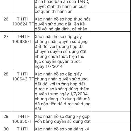
định hoặc bản án của TAND,
quyết định thi hành án của
cơ quan thi hành án
26
T-HTI-
Xác nhận hồ sơ hợp thức hóa
100624-TT
quyền sử dụng đất liền kề
đối với hộ gia đình, cá nhân
27
T-HTI-
Xác nhận hồ sơ cấp giấy
100635-TT
chứng nhận quyền sử dụng
đất đối với trường hợp đã
chuyển quyền sử dụng đất
nhưng chưa thực hiện thủ
tục chuyển quyền trước
ngày 1/7/2014
28
T-HTI-
Xác nhận hồ sơ cấp giấy
100643-TT
chứng nhận quyền sử dụng
đất đối với trường hợp đất
được giao không đúng thẩm
quyền trước ngày 1/7/2004
nhưng đang sử dụng đất mà
đã nộp tiền để được sử dụng
đất
29
T-HTI-
Xác nhận hồ sơ đăng ký góp
1
00650-TT
vốn bằng quyền sử dụng đất
30
T-HTI-
Xác nhận hồ sơ xóa đăng ký