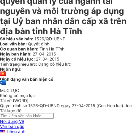
quyền quản lý của ngành tài
nguyên và môi trường áp dụng
tại Uỷ ban nhân dân cấp xã trên
địa bàn tỉnh Hà Tĩnh
Số hiệu văn bản:
1526/QĐ-UBND
Loại văn bản:
Quyết định
Cơ quan ban hành:
Tỉnh Hà Tĩnh
Ngày ban hành:
27-04-2015
Ngày có hiệu lực:
27-04-2015
Đang có hiệu lực
Tình trạng hiệu lực:
Ngôn ngữ:
Định dạng văn bản hiện có:
MỤC LỤC
Không có mục lục
Tải về (WORD)
Quyet dinh so 1526-QD-UBND ngay 27-04-2015 (Con hieu luc).doc
Tải lược đồ
Nội dung VB
Văn bản gốc
Tiếng anh