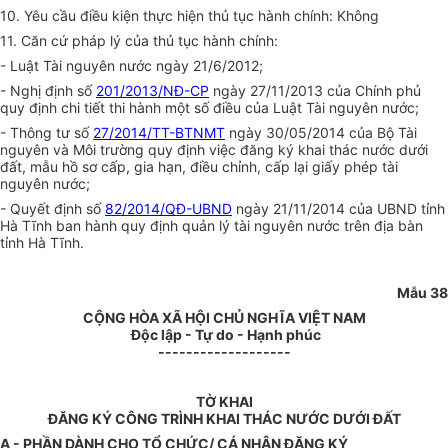
10. Yêu cầu điều kiện thực hiện thủ tục hành chính: Không
11. Căn cứ pháp lý của thủ tục hành chính:
- Luật Tài nguyên nước ngày 21/6/2012;
- Nghị định số
201/2013/NĐ-CP
ngày 27/11/2013 của Chính phủ
quy định chi tiết thi hành một số điều của Luật Tài nguyên nước;
- Thông tư số
27/2014/TT-BTNMT
ngày 30/05/2014 của Bộ Tài
nguyên và Môi trường quy định việc đăng ký khai thác nước dưới
đất, mẫu hồ sơ cấp, gia hạn, điều chỉnh, cấp lại giấy phép tài
nguyên nước;
- Quyết định số
82/2014/QĐ-UBND
ngày 21/11/2014 của UBND tỉnh
Hà Tĩnh ban hành quy định quản lý tài nguyên nước trên địa bàn
tỉnh Hà Tĩnh.
Mẫu 38
CỘNG HÒA XÃ HỘI CHỦ NGHĨA VIỆT NAM
Độc lập - Tự do - Hạnh phúc
-------------------
TỜ KHAI
ĐĂNG KÝ CÔNG TRÌNH KHAI THÁC NƯỚC DƯỚI ĐẤT
A - PHẦN DÀNH CHO TỔ CHỨC/ CÁ NHÂN ĐĂNG KÝ