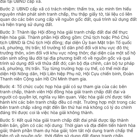
đai tại UBND cấp xã.
Bước 2: UBND cấp xã có trách nhiệm: thẩm tra, xác minh tìm hiểu
nguyên nhân phát sinh tranh chấp, thu thập giấy tờ, tài liệu có liên
quan do các bên cung cấp về nguồn gốc đất, quá trình sử dụng đất
và hiện trạng sử dụng đất.
Bước 3: Thành lập Hội đồng hòa giải tranh chấp đất đai để thực
hiện hòa giải. Thành phần Hội đồng gồm: Chủ tịch hoặc Phó Chủ
tịch UBND là Chủ tịch Hội đồng; đại diện Ủy ban Mặt trận Tổ quốc
xã, phường, thị trấn; tổ trưởng tổ dân phố đối với khu vực đô thị;
trưởng thôn, xóm đối với khu vực nông thôn; đại diện của một số hộ
dân sinh sống lâu đời tại địa phương biết rõ về nguồn gốc và quá
trình sử dụng đối với thửa đất đó; cán bộ địa chính, cán bộ tư pháp
xã, phường, thị trấn. Tùy từng trường hợp cụ thể, có thể mời đại
diện Hội Nông dân, Hội Liên hiệp Phụ nữ, Hội Cựu chiến binh, Đoàn
Thanh niên Cộng sản Hồ Chí Minh tham gia.
Bước 4: Tổ chức cuộc họp hòa giải có sự tham gia của các bên
tranh chấp, thành viên Hội đồng hòa giải tranh chấp đất đai và
người có quyền lợi, nghĩa vụ liên quan. Việc hòa giải chỉ được tiến
hành khi các bên tranh chấp đều có mặt. Trường hợp một trong các
bên tranh chấp vắng mặt đến lần thứ hai mà không có lý do chính
đáng thì được coi là việc hòa giải không thành.
Bước 5: Kết quả hòa giải tranh chấp đất đai phải được lập thành
biên bản, gồm có các nội dung: Thời gian và địa điểm tiến hành hòa
giải; thành phần tham dự hòa giải; tóm tắt nội dung tranh chấp thể
hiện rõ về nguồn gốc, thời điểm sử dụng đất đang tranh chấp,