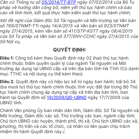
Căn cứ Thông tư số
05/2014/TT-BTP
ngày 07/02/2014 của Bộ Tư
pháp về hướng dẫn công bố, niêm yết thủ tục hành chính và báo
cáo về tình hình, kết quả thực hiện kiểm soát thủ tục hành chính;
Xét đề nghị của Giám đốc Sở Tài nguyên và Môi trường tại Văn bản
số 769/STNMT-TTr ngày 14/4/2015 và Văn bản số 923/STNMT
ngày 27/4/2015, kèm Văn bản số 411/STP-KSTT ngày 08/4/2015
của Sở Tư pháp và Văn bản số 377/SNV-CCHC ngày 27/4/2015 của
Sở Nội vụ,
QUYẾT ĐỊNH:
Điều 1:
Công bố kèm theo Quyết định này 02 (hai) thủ tục hành
chính thuộc thẩm quyền quản lý của ngành Tài nguyên và Môi
trường áp dụng tại UBND cấp xã trên địa bàn tỉnh Hà Tĩnh (Có danh
mục TTHC và nội dung cụ thể kèm theo).
Điều 2.
Quyết định này có hiệu lực kể từ ngày ban hành; bãi bỏ 34
(ba mươi tư) thủ tục hành chính thuộc lĩnh vực đất đai trong Bộ Thủ
tục hành chính chung áp dụng tại cấp xã trên địa bàn tỉnh, ban
hành tại Quyết định số
19/2009/QĐ-UBND
ngày 17/7/2009 của
UBND tỉnh.
Chánh Văn phòng Ủy ban nhân dân tỉnh, Giám đốc Sở Tài nguyên và
Môi trường, Giám đốc các sở, Thủ trưởng các ban, ngành cấp tỉnh;
Chủ tịch UBND các huyện, thành phố, thị xã; Chủ tịch UBND các xã,
phường, thị trấn và các tổ chức, cá nhân có liên quan chịu trách
nhiệm thi hành Quyết định này./.