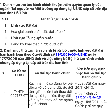
1. Danh mục thủ tục hành chính thuộc thẩm quyền quản lý của
ngành Tài nguyên và Môi trường áp dụng tại UBND cấp xã trên địa
bàn tỉnh Hà Tĩnh
STT
Tên thủ tục hành chính
I
Lĩnh vực Đất đai
1
Hòa giải tranh chấp đất đai cấp xã
II
Lĩnh vực Tài nguyên nước
1
Đăng ký khai thác nước dưới đất
2. Danh mục thủ tục hành chính bị bãi bỏ thuộc lĩnh vực đất đai
ban hành kèm theo Quyết định số
19/2009/QĐ-UBND
ngày
17/7/2009 của UBND tỉnh về việc công bố Bộ thủ tục hành chính
chung áp dụng tại cấp xã trên địa bàn tỉnh
Văn bản quy định
Số hồ sơ
STT
Tên thủ tục hành chính
việc bãi bỏ thủ tục
TTHC
hanh chính
Xác nhận hồ sơ đăng ký biến
- Luật Đất đai ngày
động về sử dụng đất do đổi
29/11/2013.
T-HTI
-
tên, giảm diện tích thửa đất
1
- Nghị định số
097137-TT
do sạt lở tự nhiên, thay đổi
43/2014/NĐ-CP
về quyền, thay đổi về nghĩa
ngày 15/5/2014 của
vụ tài chính
Chính phủ về quy