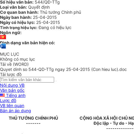
Số hiệu văn bản:
544/QĐ-TTg
Loại văn bản:
Quyết định
Cơ quan ban hành:
Thủ tướng Chính phủ
Ngày ban hành:
25-04-2015
Ngày có hiệu lực:
25-04-2015
Đang có hiệu lực
Tình trạng hiệu lực:
Ngôn ngữ:
Định dạng văn bản hiện có:
MỤC LỤC
Không có mục lục
Tải về (WORD)
Quyet dinh so 544-QD-TTg ngay 25-04-2015 (Con hieu luc).doc
Tải lược đồ
Nội dung VB
Văn bản gốc
Tiếng anh
Lược đồ
VB liên quan
Bản án áp dụng
THỦ TƯỚNG CHÍNH PHỦ
CỘNG HÒA XÃ HỘI CHỦ N
-------
Độc lập - Tự do - H
-------------