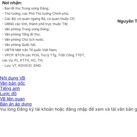
Nơi nhận:
-
Ban Bí thư Trung ương Đảng;
-
Thủ tướng, các Phó Thủ tướng Chính phủ;
-
Các Bộ, cơ quan ngang Bộ, cơ quan thuộc CP;
Nguyễn 
-
UBND các tỉnh, thành phố trực thuộc TW;
-
V
ă
n phòng Trung ương Đảng;
-
V
ă
n phòng Tổng Bí thư;
-
Văn phòng Chủ tịch nước;
-
Văn phòng Quốc hội;
-
UBTW Mặt trận Tổ quốc Việt Nam;
-
VPCP: BTC
N
các PCN, Trợ
l
ý TTg, TGĐ Cổng TTĐT,
các Vụ: PL, KTTH, HC, TH;
-
Lưu: VT, KGVX(3). ĐND
.
Nội dung VB
Văn bản gốc
Tiếng anh
Lược đồ
VB liên quan
Bản án áp dụng
Vui lòng
Đăng ký
tài khoản hoặc
đăng nhập
để xem và tải văn bản 