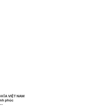
GHĨA VIỆT NAM
ạnh phúc
--