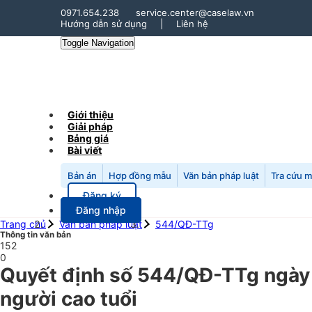
0971.654.238
service.center@caselaw.vn
Hướng dẫn sử dụng
|
Liên hệ
Toggle Navigation
Giới thiệu
Giải pháp
Bảng giá
Bài viết
Bản án
Hợp đồng mẫu
Văn bản pháp luật
Tra cứu 
Đăng ký
Đăng nhập
Trang chủ
Văn bản pháp luật
544/QĐ-TTg
Thông tin văn bản
152
0
Quyết định số 544/QĐ-TTg ngày
người cao tuổi