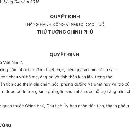
5
tháng
04
năm
2015
QUYẾT ĐỊNH
THÁNG HÀNH ĐỘNG VÌ NGƯỜI CAO TUỔI
THỦ TƯỚNG CHÍNH PHỦ
QUYẾT ĐỊNH:
i Việt Nam”.
hằng năm phải bảo đảm thiết thực, hiệu quả với mục đích sau:
on cháu với bố mẹ, ông bà và tinh thần kính lão, trọng thọ.
ân tích cực tham gia chăm sóc, phụng dưỡng và phát huy vai trò của
m” được bố trí trong kinh ph
í
ngân sách nhà nước hỗ trợ hằng năm ch
 quan thuộc Chính phủ, Chủ tịch
Ủ
y ban nhân dân tỉnh, thành phố t
TƯỚNG