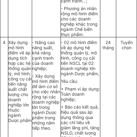
cạnh tranh...;
-
Phương án nhân
rộng mô hình điểm
cho các doanh
nghiệp khác trong
ngành Chế biến
thực phẩm.
4
Xây dựng
-
Nâng cao
-
02 mô hình đi
ể
m
24
Tuyển
mô hình
năng suất,
về áp dụng hệ
tháng
chọn
điểm về áp
khả năng
thống quản lý, mô
dụng tích
cạnh tranh
hình, công cụ cải
hợp các h
ệ
của doanh
tiến NSCL tại 02
thống quản
nghiệp;
doanh nghiệp lớn
lý, mô hình,
ngành Dược phẩm,
-
Xây dựng
công cụ c
ả
i
mô hình điểm
Y
ê
u cầu:
tiến năng
để làm
cơ sở
+
Phạm vi
áp dụng
:
suất chất
cho việc nhân
Toàn doanh
lượng cho
rộng tại các
nghiệp;
doanh
doanh nghiệp
nghiệp lớn
+
Báo cáo
kết
quả,
lớn trong
thuộc
hiệu qu
ả
sau áp
ngành D
ược
ngành
dụng thông qua
phẩm trong
Dược phẩm
các chỉ ti
ê
u về
những năm
giảm
l
ã
ng phí, tăng
tiếp theo.
NSLD, chất
l
ượng