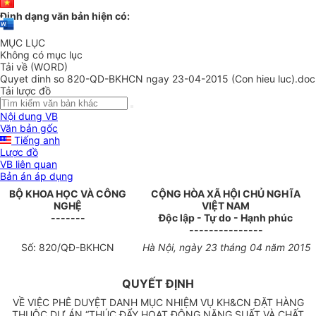
Định dạng văn bản hiện có:
MỤC LỤC
Không có mục lục
Tải về (WORD)
Quyet dinh so 820-QD-BKHCN ngay 23-04-2015 (Con hieu luc).doc
Tải lược đồ
Nội dung VB
Văn bản gốc
Tiếng anh
Lược đồ
VB liên quan
Bản án áp dụng
B
Ộ
KHOA HỌC VÀ CÔNG
CỘNG HÒA XÃ HỘI CHỦ NGHĨA
NGHỆ
VIỆT NAM
-------
Độc lập - Tự do - Hạnh phúc
---------------
S
ố
:
820
/QĐ-BKHCN
Hà Nội, ngày
23
tháng
04
năm 20
1
5
QUYẾT ĐỊNH
VỀ VIỆC PHÊ DUYỆT DANH MỤC NHIỆM VỤ KH&CN ĐẶT HÀNG
THUỘC DỰ ÁN “THÚC ĐẨY HOẠT ĐỘNG NĂNG SUẤT VÀ CHẤT