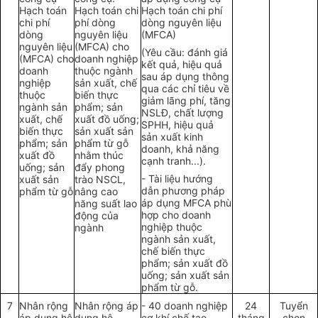
H
ạch toán
Hạch toán chi
H
ạch toán chi phí
chi phí
phí
d
òng
dòng nguyên liệu
dòng
nguyên liệu
(MFCA)
nguyên liệu
(MFCA) cho
(Yêu cầu: đánh giá
(MFCA) cho
doanh nghiệp
kết quả
,
hiệu qu
ả
doanh
t
huộc ngành
sau áp dụng thông
nghiệp
sản xuất, chế
qua các ch
ỉ
tiêu về
thuộc
biến thực
giảm lãng phí, tăn
g
ngành sản
phẩm;
sản
NSLĐ, chất lượng
xuất, chế
xuất
đ
ồ uống;
SPHH, hiệu quả
biến thực
sản xuất s
ả
n
sản xuất
kinh
phẩm; sản
phẩm từ gỗ
doanh, kh
ả
năng
xuất đồ
nh
ằ
m thúc
cạnh tranh...).
uống;
sản
đ
ẩy
phong
- Tài liệu hướng
xuất
sản
trào NSCL,
d
ẫ
n phương pháp
phẩm từ gỗ
nâng cao
áp dụng
MFCA phù
năng suất lao
hợp cho doanh
động của
nghiệp thuộc
ngành
ngành s
ả
n xuất,
ch
ế
bi
ế
n thực
ph
ẩ
m;
sản xuất
đồ
uống;
sản xuất
sản
ph
ẩ
m từ gỗ.
7
Nhân rộng
Nhân rộng áp
-
40 doanh nghiệp
24
Tuyển
áp dụng hệ
dụng hệ
cơ khí chế
t
ạo
tháng
chọn