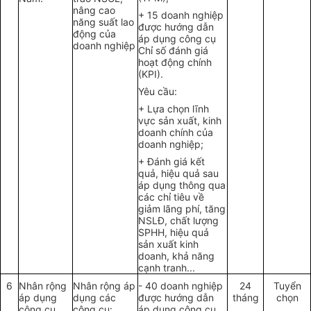
nâng cao
+ 15 doanh n
g
hiệp
năng suất lao
được hướng dẫn
động của
áp dụng công cụ
doanh nghiệp
Chỉ số đánh giá
hoạt động c
h
ính
(KP
I
).
Yêu cầu:
+
Lựa chọn lĩnh
vực
sản xuất
, kinh
d
oanh chính
của
doanh nghiệp;
+ Đánh giá k
ế
t
qu
ả
, hiệu qu
ả
sau
áp dụng thông qua
các chỉ tiêu về
giảm lãng phí, tăng
NSLĐ, chất lượng
SPHH, hiệu qu
ả
sản xuất kinh
doanh, kh
ả
năng
cạnh tranh...
6
Nhân rộng
Nhân rộng áp
- 40 doanh nghiệp
24
Tuyển
áp dụng
dụng các
được hướng d
ẫ
n
tháng
chọn
công cụ
công cụ:
áp dụng công cụ