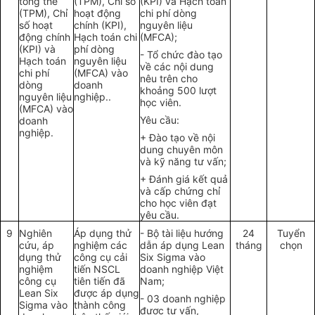
tổ
ng th
ể
(TPM), Ch
ỉ
số
(KPI) và Hạch toán
(TPM), Ch
ỉ
hoạt động
chi phí dòng
số hoạt
chính (KPI),
nguyên liệu
động chính
Hạch toán chi
(MFCA);
(KPI) và
phí dòn
g
-
Tổ chức
đào tạo
Hạch toán
nguyên
l
iệu
về các nội dung
chi phí
(MFCA) vào
nêu trên cho
dòng
doanh
khoảng 500 lượt
nguyên liệu
nghiệp..
học vi
ê
n.
(MFCA) vào
Yêu cầu:
doanh
nghiệp.
+ Đào tạo về nội
dung chu
yê
n môn
và kỹ năng t
ư
vấn;
+
Đánh giá
kết quả
và cấp chứng chỉ
cho học viên đạt
yêu cầu.
9
Nghi
ê
n
Áp dụng th
ử
- Bộ tài liệu hướng
24
Tuy
ể
n
cứu, áp
nghiệm các
dẫn áp dụng Lea
n
tháng
chọn
dụng thử
công cụ cải
Six Sigma vào
nghiệm
tiến NSC
L
doanh nghiệp Việt
công cụ
tiên
tiến đ
ã
Nam;
Lean Six
được
áp dụng
-
03 doanh nghiệp
Sigma vào
thành công
đ
ược tư vấn,