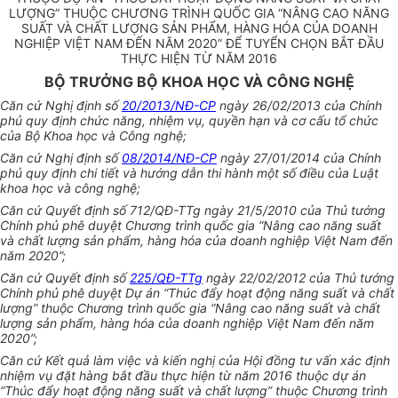
LƯỢNG
”
THUỘC CHƯƠNG TRÌNH QUỐC GIA “NÂNG CAO NĂNG
SUẤT VÀ CHẤT LƯỢNG SẢN PHẨM, HÀNG HÓA CỦA DOANH
NGHIỆP VIỆT NAM ĐẾN NĂM 2020” ĐỂ TUYỂN CHỌN BẮT ĐẦU
THỰC HIỆN TỪ NĂM 2016
BỘ TRƯỞNG BỘ KHOA HỌC VÀ CÔNG NGHỆ
Căn cứ Nghị định số
20/2013/NĐ-CP
ngày 26/02/2013 của Chính
phủ quy định chức năn
g
, nhiệm vụ, quyền hạn và cơ cấu
tổ chức
của Bộ Khoa học và Công nghệ;
Căn cứ Nghị định số
08/2014/NĐ-CP
ngày 27/01/2014 của Chính
phủ
quy
định chi tiết và hướng dẫn thi hành một số điều của Luật
khoa học và công nghệ;
Căn cứ Quyết định số 712/QĐ-T
T
g ngày 21/5/2010 của Thủ tướng
Chính
phủ
ph
ê
duyệt Chương trình quốc gia “Nâng cao năng suất
và chất lượng sản ph
ẩ
m,
hàng
hóa
của
doanh nghiệp Việt Nam đ
ế
n
năm 2020”;
Căn cứ
Quyết định số
225/QĐ-TTg
ngày 22/02/2012 của Thủ tướng
Chính
phủ
phê duyệt Dự án
“
Thúc đẩy hoạt động năng suất và chất
lượng” thuộc Chương trình quốc gia “Nâng cao năng suất và chất
lượng sản phẩm, hàng
hóa
của doanh nghiệp Việt Nam đến năm
2020”;
Căn cứ Kết quả làm việc và kiến nghị của Hội đồn
g
tư vấn xác định
nhiệm vụ đặt hàng bắt
đ
ầu thực hiện từ năm 2016 thuộc dự án
“
Thúc đ
ẩ
y hoạt động n
ă
ng su
ấ
t và chất lượng” thuộc Chương trình