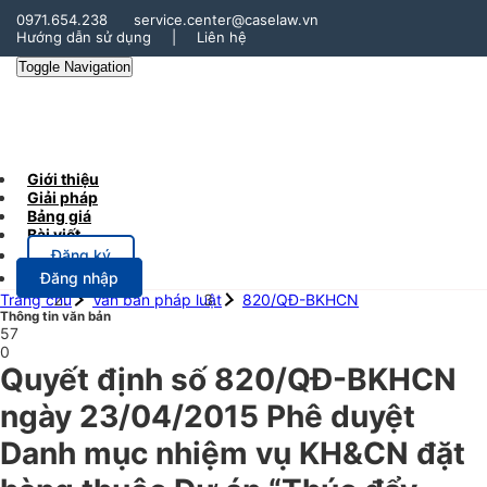
0971.654.238
service.center@caselaw.vn
Hướng dẫn sử dụng
|
Liên hệ
Toggle Navigation
Giới thiệu
Giải pháp
Bảng giá
Bài viết
Đăng ký
Đăng nhập
Trang chủ
Văn bản pháp luật
820/QĐ-BKHCN
Thông tin văn bản
57
0
Quyết định số 820/QĐ-BKHCN
ngày 23/04/2015 Phê duyệt
Danh mục nhiệm vụ KH&CN đặt