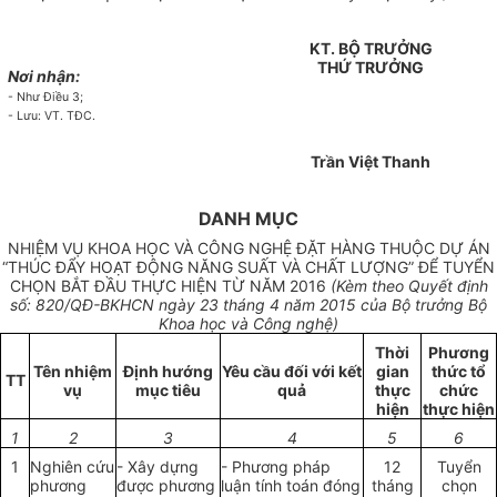
KT. BỘ TRƯỞNG
THỨ TRƯỞNG
Nơi nhận:
-
Như Đi
ề
u 3;
-
Lưu: VT. TĐC.
Trần Việt Thanh
DANH MỤC
NHIỆM VỤ KHOA HỌC VÀ CÔNG NGHỆ ĐẶT HÀNG THUỘC DỰ ÁN
“THÚC ĐẨY HOẠT ĐỘNG NĂNG SUẤT VÀ CHẤT LƯỢNG” ĐỂ TUYỂN
CHỌN BẮT ĐẦU THỰC HIỆN TỪ NĂM 2016
(Kèm theo
Quyết định
số: 820
/
Q
Đ-BKHCN ngày
23
tháng 4 năm 2015 của Bộ trưởng Bộ
Khoa học và Công nghệ)
Thời
Phương
Tên nhiệm
Định h
ướng
Y
ê
u c
ầ
u đ
ố
i
với
kết
gian
thức tổ
TT
vụ
mục tiêu
quả
thực
c
h
ức
hiện
th
ự
c hi
ệ
n
1
2
3
4
5
6
1
Nghiên cứu
-
Xây dựng
-
Ph
ươ
ng pháp
12
Tuy
ể
n
phương
được phương
luận t
í
nh toán đ
ó
ng
tháng
chọn