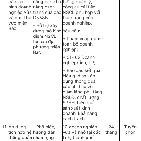
các loại
nâng cao khả
th
ố
ng
quản lý
,
hình doanh
năng cạnh
công cụ c
ả
i
t
iến
nghiệp vừa
tranh của các
NSCL phù hợp với
và nh
ỏ
khu
DNV&N;
thực trạng của
vực miền
doanh nghiệp.
-
Hỗ trợ xây
Bắc
dựng m
ô
hình
Yêu cầu:
điểm NSCL
+ Phạm vi áp dụng:
tại các địa
toàn bộ doanh
phươn
g
miền
nghiệp;
Bắc
+
01- 02 Doanh
nghiệp/tỉnh, TP;
+ Báo cáo kết quả,
hiệu qu
ả
sau áp
dụng thông qua
các chỉ ti
ê
u về
giảm l
ãng
phí, tăng
NSLĐ, chất lượng
SP
H
H, hiệu qu
ả
sản xuất
kinh
doanh, khả năng
cạnh tranh
...
11
Áp dụng
- Ph
ổ
biến,
10 doanh nghiệp
24
Tuy
ể
n
tích hợp
hệ
hướng dẫn,
vừa và nh
ỏ
tại các
tháng
chọn
thống
quản
nhân rộn
g
t
ỉ
nh,
t
hành phố