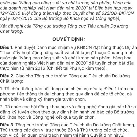
quốc gia “Nâng cao năng suất và chất lượng sản phẩm, hàng
hóa
của doanh nghiệp Việt Nam đ
ế
n năm 2020” tại Biên bản họp ngày
12/4/2015 (Hội đồng thành lập theo Quyết định số 622/QĐ-BKHCN
ngày 02/4/2015 của Bộ trưởng Bộ Khoa học và Công nghệ);
Xét đề nghị của
Tổng
cục trưởng
Tổ
ng cục Tiêu chuẩn Đo lường
Chất lượng,
QUYẾT ĐỊNH:
Điều 1.
Phê duyệt Danh mục nhiệm vụ KH&CN đặt hàng thuộc Dự án
“Th
ú
c đẩy hoạt động năng suất và chất lượng” thuộc Chương trình
quốc
gia “Nâng cao năng suất và chất lượng sản
phẩm
, hàng
hóa
của doanh nghiệp Việt Nam đ
ế
n năm 2020” đ
ể
tu
yển
chọn bắt
đ
ầu
thực hiện từ năm 2016 (Chi tiết tại Phụ lục kèm theo).
Điều 2.
Giao cho
Tổ
ng cục trưởng Tổng cục Tiêu chuẩn Đo lường
Chất lượng:
1.
Tổ chức
thông báo nội dung các nhiệm vụ nêu tại Điều 1 trên các
phương tiện thông tin đại chúng theo quy định để các tổ chức, cá
nhân biết và đăng ký tham gia tuyển chọn.
2.
Tổ chức các hội
đ
ồng khoa học và công nghệ đánh giá các hồ sơ
đăng ký tuy
ể
n chọn theo quy định hiện hành và báo c
á
o Bộ tr
ưở
ng
Bộ Khoa học và Công nghệ kết quả tuyển chọn.
Đi
ề
u 3.
Tổng cục trưởng
Tổng
cục Tiêu chuẩn Đo
lường
Chất lượng,
Thủ trưởng các đơn vị trực thuộc Bộ và Thủ trưởng các
tổ chức
,
đơn vị có liên quan chịu trách nhiệm thi hành Quyết định này./.