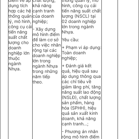
điểm về áp
chất lượng,
thống
quản lý
,
mô
dụng tích
khả năng
hình, công cụ cải
hợp các hệ
cạnh
t
ranh
tiến năng suất chấ
t
thống
quản
của doanh
lượ
ng (NSCL) tại
lý
, mô hình,
nghiệp;
02 doanh nghiệp
công cụ cải
lớn trong ngành
-
Xây dựng
tiến năng
Nhựa.
mô hình điểm
suất chất
để làm
cơ sở
Yêu cầu:
lượng cho
cho việc nhân
+
Phạm vi áp dụng:
doanh
rộng tại các
Toàn doanh
nghiệp lớn
doanh nghiệp
nghiệp;
thuộc
lớn trong
ngành
+ Đánh giá kết
ngành Nhựa
Nhựa.
quả, hiệu qu
ả
sau
trong những
áp dụn
g
thông qua
năm tiếp
các ch
ỉ
tiêu về
theo.
giảm
lã
ng phí, tăng
năng suất lao
đ
ộng
(NSLĐ), chất lượng
s
ả
n phẩm,
hàng
h
óa (SP
HH)
, hiệu
qu
ả
s
ả
n
xuất
kinh
doanh, kh
ả
năng
cạnh tranh...;
- Phương án nhân
rộng mô hình đi
ể
m