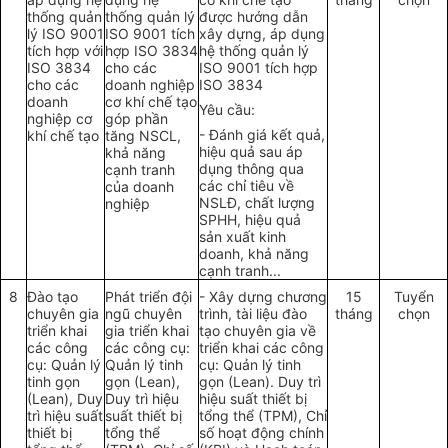
thống
quản
thống
quản lý
được hướng dẫn
lý
ISO 9001
ISO 9001
t
ích
xây dựng
, áp dụng
tích hợp với
hợp ISO 3834
h
ệ
thống quản lý
ISO 3834
cho các
ISO 9001 tích hợp
cho các
doanh nghiệp
ISO 3834
doanh
cơ khí ch
ế
tạo
Yêu cầu:
nghiệp cơ
góp phần
-
Đánh giá kết quả
,
khí chế tạo
t
ă
ng NSCL,
hiệu qu
ả
sau áp
khả năng
dụng thông qua
cạnh tranh
các chỉ tiêu về
của
doanh
NSLĐ, chất lượng
nghiệp
SPHH
,
hiệu quả
sản xuất kinh
doanh, khả năng
cạnh tranh...
8
Đào tạo
Phá
t
tri
ể
n
đ
ội
-
Xây dựng
chương
15
Tuy
ể
n
chuyên
g
ia
ngũ chuyên
trình
, tài liệu đào
tháng
chọn
tri
ể
n khai
gia triển khai
t
ạo chuyên gia về
các công
các công cụ:
tri
ể
n khai các công
cụ:
Quản lý
Quản lý
tinh
cụ:
Quản lý
tinh
tinh gọn
gọn (L
e
an),
gọn (Lean). Duy trì
(Lean), Duy
Duy trì hiệu
hiệu suấ
t
thiết bị
trì hiệu suất
suất thiết bị
tổng
thể (TPM), Ch
ỉ
thiết bị
tổng th
ể
số hoạt động chính