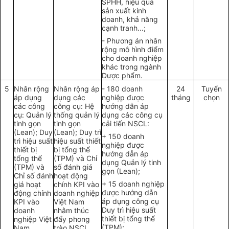
SPHH, hiệu qu
ả
sản xuất kinh
doanh, khả năng
cạnh tranh...;
- Phương án nhân
rộng mô hình điểm
cho doanh nghiệp
khác trong ngành
Dược phẩm.
5
Nhân rộng
Nhân rộng áp
- 180 doanh
24
T
uyển
áp dụng
dụng các
nghiệp được
tháng
chọn
các công
công cụ: Hệ
hướng dẫn áp
cụ: Quản lý
thống
quản lý
dụng các công cụ
tinh gọn
tinh gọn
c
ả
i tiến NSCL:
(Lean); Duy
(Lean); Duy trì
+ 150 doanh
trì hiệu suất
hiệu suất thiết
nghiệp được
thiết bị
bị
tổng
th
ể
hướng dẫn áp
tổng
thể
(TPM) và Chỉ
dụng
Quản lý
tinh
(TPM) và
số đánh giá
gọn (Lean);
Chỉ s
ố
đánh
hoạt động
+
15 doanh nghiệp
giá hoạt
chính KPI vào
được hướng dẫn
động chính
doanh nghiệp
áp dụng công cụ
KPI vào
Việt Nam
Duy trì hiệu suất
doanh
nh
ằ
m thúc
thiết bị
tổng
thể
nghiệp Việt
đ
ẩ
y phong
(TPM);
Nam.
trào NSCL,