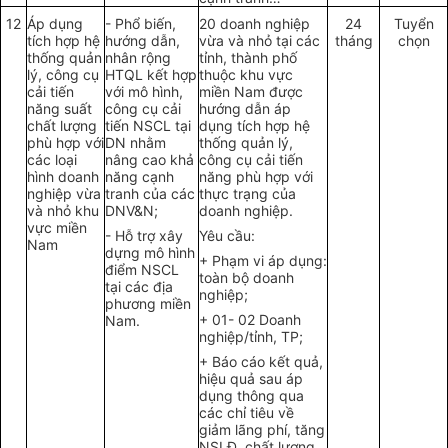
12
Áp dụng
-
Phổ biến,
20 doanh nghiệp
24
Tuyển
tích hợp hệ
hướng dẫn,
vừa và nh
ỏ t
ại các
tháng
chọn
thống quản
nhân rộng
t
ỉ
nh, thành phố
lý, công cụ
H
TQL kết hợp
thuộc khu vực
c
ả
i tiến
với mô hình,
miền Nam được
năng suất
công cụ cải
hướng dẫn áp
chất lượng
tiến NSCL tại
dụng tích hợp hệ
phù hợp với
DN nhằm
thống quản
lý,
các loại
nân
g
cao kh
ả
công cụ cải tiến
hình doanh
năng cạnh
năng phù hợp với
nghiệp vừa
tranh của các
t
hực trạng của
v
à
nh
ỏ
khu
DNV&N;
doanh nghiệp.
vực miền
-
Hỗ trợ xây
Yêu cầu:
Nam
dựng mô hình
+ Phạm vi áp dụng:
điểm NSCL
toàn bộ doanh
tại các địa
nghiệp;
phương miền
+ 01- 02 Doanh
Nam.
nghiệp/t
ỉ
nh, TP;
+ Báo cáo kết quả,
hiệu qu
ả
sau áp
dụng thông qua
các chỉ tiêu về
giảm
lã
ng phí
,
tăng
NSL
Đ,
chất lượ
ng