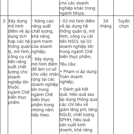
cho các doanh
nghiệp khác trong
ngành Nhựa.
3
Xây dựng
-
Nâng cao
-
02 mô hình đi
ể
m
24
Tuyển
mô hình
năng suất
về áp dụn
g
hệ
tháng
chọn
đi
ểm
về áp
chấ
t
lượng,
thống quản lý, mô
dụng
t
ích
khả năng
hình, công cụ cải
hợp các hệ
cạnh tranh
tiến NSCL tại 02
thống
quản
của doanh
doanh nghiệp lớn
lý
, mô hình,
nghiệp;
trong ngành Chế
côn
g
cụ cải
biến thực phẩm,
-
Xây dựng
tiến năng
mô hình điểm
Yêu cầu:
suất chất
để làm cơ sở
+ Phạm vi áp dụng:
lượng cho
cho việc nhân
Toàn doanh
doanh
rộng tại các
nghiệp;
nghiệp lớn
doanh nghiệp
thuộc
+ Đánh giá kết
lớn tron
g
ngành Chế
quả. hiệu quả sau
ngành Chế
biến thực
áp dụng thông qua
biến thực
phẩm.
các chỉ tiêu về
phẩm trong
giảm lãng phí, tăng
những năm
NSLĐ
, c
hất lượng
tiếp theo.
SPHH, hiệu quả
sản xuất kinh
doanh, khả năng