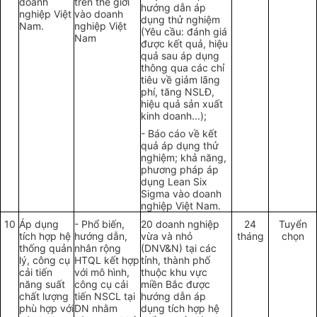
doanh
trên th
ế
giới
hướng dẫn áp
nghiệp Việt
vào doanh
dụng th
ử
nghiệm
Nam.
nghiệp Việt
(
Y
ê
u cầu: đánh giá
Nam
được
kết quả
, hiệu
qu
ả
sau áp dụng
thông qua các chỉ
tiêu về
giảm
l
ã
ng
phí, tăng NSL
Đ
,
hiệu qu
ả
sản
xuất
kinh doanh...);
-
Báo cáo về
kết
quả
áp dụn
g
thử
nghiệm; khả năng,
phương pháp áp
dụng L
e
an Six
Sigma vào doanh
nghiệp Việt Nam.
10
Áp dụng
-
Ph
ổ
biến,
20 doanh nghiệp
24
Tuyển
tích hợp h
ệ
hướng dẫn,
vừa và nhỏ
tháng
chọn
thống
quản
nhân rộn
g
(DNV&N) tại các
lý
, công cụ
H
TQL kết hợp
t
ỉ
nh, thành phố
cải tiến
với mô hình,
thuộc khu vực
năng suấ
t
công cụ cải
miền Bắc được
chất lượng
tiến NSCL
t
ại
hướng d
ẫ
n áp
phù hợp với
DN nh
ằ
m
dụng tích h
ợ
p h
ệ