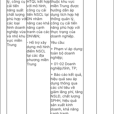
lý
, công cụ
H
TQL kết hợp
t
huộc khu vực
cải tiến
với mô hình,
miền Trung được
năng suất
công cụ c
ả
i
hướng dẫn áp
chất lượng
tiến NSCL tại
dụng tích hợp hệ
phù hợp với
DN nhằm
thống quản lý,
các loại
nâng cao kh
ả
công cụ c
ả
i tiến
hình doanh
năng cạnh
năng phù hợp với
nghiệp vừa
t
ranh
của
các
thực trạng của
và nh
ỏ
khu
DNV&N;
doanh nghiệp.
vực miền
- H
ỗ
trợ xây
Yêu c
ầ
u:
Trung
dựng mô hình
+ Phạm vi áp dụng:
đi
ể
m NSCL
toàn bộ doanh
tại các địa
nghiệp;
phương miền
+ 01-02 Doanh
Trung
nghiệp/tỉnh, TP;
+ Báo cáo kết quả
,
hiệu qu
ả
sau áp
dụn
g
thông qua
các chỉ tiêu về
giảm lãng phí, tăng
NSLĐ
,
chất lượng
SPH
H,
hiệu quả
sản xuất kinh
doanh, kh
ả
năng
cạnh tranh…