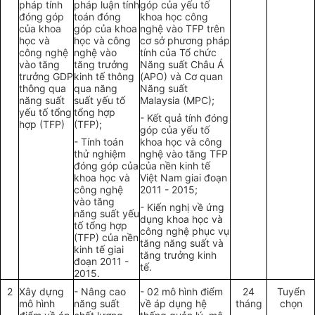
pháp tính
pháp luận
t
ính
góp
của yếu tố
đ
óng góp
toán đóng
khoa học công
của
khoa
góp của khoa
nghệ vào TFP trên
học và
học và công
cơ sở
phương pháp
công nghệ
nghệ vào
tính của
Tổ chức
vào tăng
tăng tr
ưở
ng
Năn
g
suất Châu Á
trưởng GDP
kinh
t
ế thông
(APO) và C
ơ
quan
thông qua
qua năng
Năng suất
năng suất
suất
y
ếu tố
Mala
y
sia (MPC);
yếu tố
tổng
tổng h
ợ
p
-
Kết quả tính đ
ó
ng
h
ợ
p (TFP)
(TFP);
góp của yếu tố
-
Tính
t
oán
khoa học và công
thử nghiệm
nghệ vào tăng TFP
đ
óng góp của
của nền kinh tế
khoa học và
Việt Nam giai đoạn
công nghệ
2011 - 2015;
vào tăng
-
Kiến nghị về ứn
g
năng suất
y
ếu
dụng khoa học và
tố tổng hợp
công nghệ phục vụ
(TFP) của nền
tăn
g
năng suất và
kinh tế giai
tăng
t
rưởng kinh
đoạn 2011 -
tế
.
2015.
2
Xây dựng
-
Nâng cao
- 02 mô hình điểm
24
Tuy
ể
n
mô hình
năng suất
về áp dụng hệ
tháng
chọn