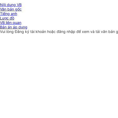
Nội dung VB
Văn bản gốc
Tiếng anh
Lược đồ
VB liên quan
Bản án áp dụng
Vui lòng
Đăng ký
tài khoản hoặc
đăng nhập
để xem và tải văn bản 