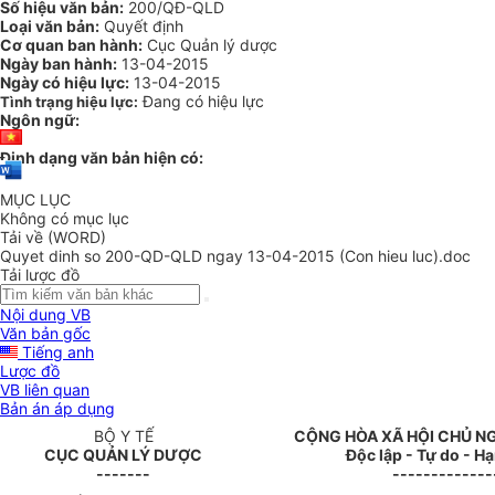
Số hiệu văn bản:
200/QĐ-QLD
Loại văn bản:
Quyết định
Cơ quan ban hành:
Cục Quản lý dược
Ngày ban hành:
13-04-2015
Ngày có hiệu lực:
13-04-2015
Đang có hiệu lực
Tình trạng hiệu lực:
Ngôn ngữ:
Định dạng văn bản hiện có:
MỤC LỤC
Không có mục lục
Tải về (WORD)
Quyet dinh so 200-QD-QLD ngay 13-04-2015 (Con hieu luc).doc
Tải lược đồ
Nội dung VB
Văn bản gốc
Tiếng anh
Lược đồ
VB liên quan
Bản án áp dụng
BỘ Y TẾ
CỘNG HÒA XÃ HỘI CHỦ N
CỤC QUẢN LÝ DƯỢC
Độc lập - Tự do - H
-------
-------------