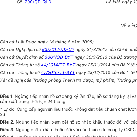
Số:
200/QĐ-QLD
Hà Nội, ngày 1
VỀ VIỆ
Căn cứ Luật Dược ngày 14 tháng 6 năm 2005;
Căn cứ Nghị định số
63/2012/NĐ-CP
ngày 31/8/2012 của Chính phủ 
Căn cứ Quyết định số
3861/QĐ-BYT
ngày 30/9/2013 của Bộ trưởng 
Căn cứ Thông tư số
44/2014/TT-BYT
ngày 25/11/2014 của Bộ Y tế q
Căn cứ Thông tư số
47/2010/TT-BYT
ngày 29/12/2010 của Bộ Y tế h
Xét đề nghị của Trưởng phòng Thanh tra dược, mỹ phẩm, Trưởng ph
Điều 1.
Ngừng tiếp nhận hồ sơ đăng ký lần đầu, hồ sơ đăng ký lại 
sản xuất trong thời hạn 24 tháng.
* Lý do: Cung cấp nguyên liệu thuốc không đạt tiêu chuẩn chất lượ
xứ.
Điều 2.
Ngừng tiếp nhận, xem xét hồ sơ nhập khẩu thuốc đối với cá
Điều 3.
Ngừng nhập khẩu thuốc đối với các thuốc do công ty CSPC I