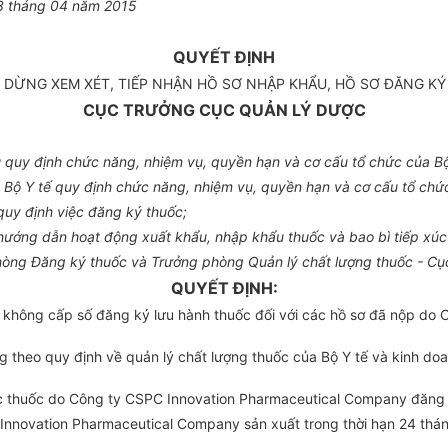
3 tháng 04 năm 2015
QUYẾT ĐỊNH
C DỪNG XEM XÉT, TIẾP NHẬN HỒ SƠ NHẬP KHẨU, HỒ SƠ ĐĂNG K
CỤC TRƯỞNG CỤC QUẢN LÝ DƯỢC
quy định chức năng, nhiệm vụ, quyền hạn và cơ cấu tổ chức của Bộ
Bộ Y tế quy định chức năng, nhiệm vụ, quyền hạn và cơ cấu tổ chức
uy định việc đăng ký thuốc;
ướng dẫn hoạt động xuất khẩu, nhập khẩu thuốc và bao bì tiếp xúc t
òng Đăng ký thuốc và Trưởng phòng Quản lý chất lượng thuốc - Cụ
QUYẾT ĐỊNH:
và không cấp số đăng ký lưu hành thuốc đối với các hồ sơ đã nộp d
ng theo
quy định
về quản lý chất lượng thuốc của Bộ Y tế và kinh do
c thuốc do Công ty CSPC Innovation Pharmaceutical Company đăng k
nnovation Pharmaceutical Company sản xuất trong thời hạn 24 thán