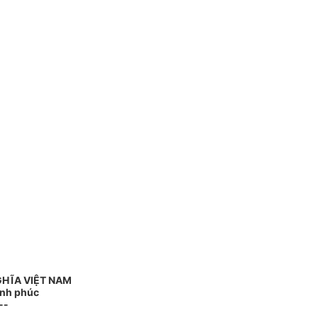
GHĨA VIỆT NAM
ạnh phúc
--