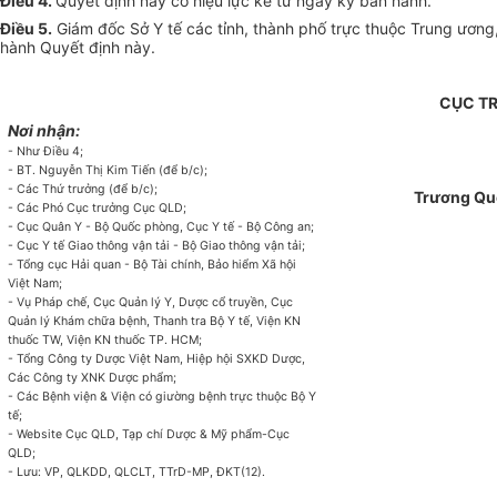
Điều 4.
Quyết định này có hiệu lực kể từ ngày ký ban hành.
Điều 5.
Giám đốc Sở Y tế các tỉnh, thành phố trực thuộc Trung ương,
hành Quyết định này.
CỤC T
Nơi nhận:
- Như Điều 4;
- BT. Nguyễn Thị Kim Tiến (để b/c);
- Các Thứ trưởng (để b/c);
Trương Q
- Các Phó Cục trưởng Cục QLD;
- Cục Quân Y - Bộ Quốc phòng, Cục Y tế - Bộ Công an;
- Cục Y tế Giao thông vận tải - Bộ Giao thông vận tải;
- Tổng cục Hải quan - Bộ Tài chính, Bảo hiểm Xã hội
Việt Nam;
- Vụ Pháp chế, Cục Quản lý Y, Dược cổ truyền, Cục
Quản lý Khám chữa bệnh, Thanh tra Bộ Y tế, Viện KN
thuốc TW, Viện KN thuốc TP. HCM;
- Tổng Công ty Dược Việt Nam, Hiệp hội SXKD Dược,
Các Công ty XNK Dược phẩm;
- Các Bệnh viện & Viện có giường bệnh trực thuộc Bộ Y
tế;
- Website Cục QLD, Tạp chí Dược & Mỹ phẩm-Cục
QLD;
- Lưu: VP, QLKDD, QLCLT, TTrD-MP, ĐKT(12).