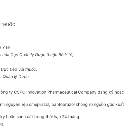
Ý THUỐC
 Y tế;
 của Cục Quản lý Dược thuộc Bộ Y tế;
rực tiếp với thuốc;
c Quản lý Dược,
o Công ty CSPC Innovation Pharmaceutical Company đăng ký hoặc
anh nguyên liệu omeprazol, pantoprazol không rõ nguồn gốc xuất
ý hoặc sản xuất trong thời hạn 24 tháng.
g.