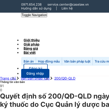
0971.654.238
service.center@caselaw.vn
Hướng dẫn sử dụng
|
Liên hệ
Toggle Navigation
Giới thiệu
Giải pháp
Bảng giá
Bài viết
Bản án
Hợp đồng mẫu
Văn bản pháp luật
Tra cứu 
Đăng ký
Đăng nhập
Trang chủ
Văn bản pháp luật
200/QĐ-QLD
Thông tin văn bản
91
0
Quyết định số 200/QĐ-QLD ngày 
ký thuốc do Cục Quản lý dược b