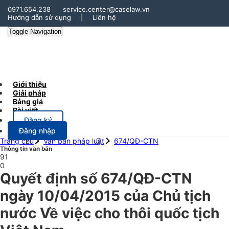
0971.654.238
service.center@caselaw.vn
Hướng dẫn sử dụng
|
Liên hệ
Toggle Navigation
Giới thiệu
Giải pháp
Bảng giá
Bài viết
Đăng ký
Đăng nhập
Trang chủ
Văn bản pháp luật
674/QĐ-CTN
Thông tin văn bản
91
0
Quyết định số 674/QĐ-CTN
ngày 10/04/2015 của Chủ tịch
nước Về việc cho thôi quốc tịch