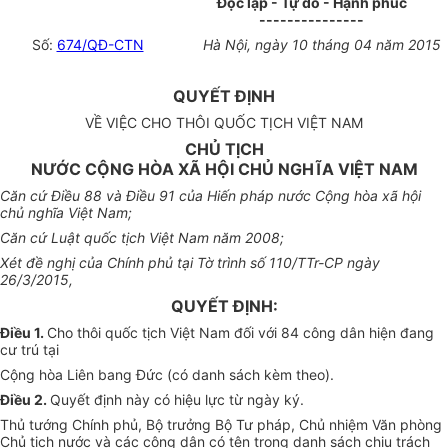
Độc lập - Tự do - Hạnh phúc
---------------
Số:
674/QĐ-CTN
Hà Nội, ngày 10 tháng 04 năm 2015
QUYẾT ĐỊNH
VỀ VIỆC CHO THÔI QUỐC TỊCH VIỆT NAM
CHỦ TỊCH
NƯỚC CỘNG HÒA XÃ HỘI CHỦ NGHĨA VIỆT NAM
Căn cứ Điều 88 và Điều 91 của Hiến pháp nước Cộng hòa xã hội
chủ nghĩa Việt Nam;
Căn cứ Luật quốc tịch Việt Nam năm 2008;
Xét đề nghị của Chính phủ tại Tờ trình số 110/TTr-CP ngày
26/3/2015,
QUYẾT ĐỊNH:
Điều 1.
Cho thôi quốc tịch Việt Nam đối với 84 công dân hiện đang
cư trú tại
Cộng hòa Liên bang Đức (có danh sách kèm theo).
Điều 2.
Quyết định này có hiệu lực từ ngày ký.
Thủ tướng Chính phủ, Bộ trưởng Bộ Tư pháp, Chủ nhiệm Văn phòng
Chủ tịch nước và các công dân có tên trong danh sách chịu trách