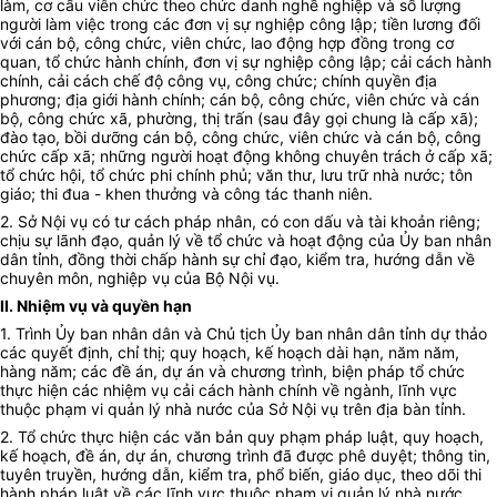
làm, cơ cấu viên chức theo chức danh nghề nghiệp và số lượng
người làm việc trong các đơn vị sự nghiệp công lập; tiền lương đối
với cán bộ, công chức, viên chức, lao động hợp đồng trong cơ
quan, tổ chức hành chính, đơn vị sự nghiệp công lập; cải cách hành
chính, cải cách chế độ công vụ, công chức; chính quyền địa
phương; địa giới hành chính; cán bộ, công chức, viên chức và cán
bộ, công chức xã, phường, thị trấn (sau đây gọi chung là cấp xã);
đào tạo, bồi dưỡng cán bộ, công chức, viên chức và cán bộ, công
chức cấp xã; những người hoạt động không chuyên trách ở cấp xã;
tổ chức hội, tổ chức phi chính phủ; văn thư, lưu trữ nhà nước; tôn
giáo; thi đua - khen thưởng và công tác thanh niên.
2. Sở Nội vụ có tư cách pháp nhân, có con dấu và tài khoản riêng;
chịu sự lãnh đạo, quản lý về tổ chức và hoạt động của
Ủy ban
nhân
dân tỉnh, đồng thời chấp hành sự chỉ đạo,
kiểm tra
, hướng dẫn về
chuyên môn, nghiệp vụ của Bộ Nội vụ.
II. Nhiệm vụ và quyền hạn
1. Trình
Ủy ban
nhân dân và Chủ tịch
Ủy ban
nhân dân tỉnh dự thảo
các quyết định, chỉ thị; quy hoạch, kế hoạch dài hạn, năm năm,
hàng năm; các đề án, dự án và chương trình, biện pháp tổ chức
thực hiện các nhiệm vụ cải cách hành chính về ngành, lĩnh vực
thuộc phạm vi quản lý nhà nước của Sở Nội vụ trên địa bàn tỉnh.
2. Tổ chức thực hiện các văn bản quy phạm pháp luật, quy hoạch,
kế hoạch, đề án, dự án, chương trình đã được phê duyệt; thông tin,
tuyên truyền, hướng dẫn, kiểm tra, phổ biến, giáo dục, theo dõi thi
hành pháp luật về các lĩnh vực thuộc phạm vi quản lý nhà nước