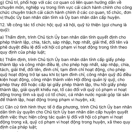
g) Chủ trì, phối hợp với các cơ quan có liên quan hướng dẫn về
chuyên môn, nghiệp vụ trong lĩnh vực cải cách hành chính cho công
chức chuyên trách cải cách hành chính ở các cơ quan, tổ chức, đơn
vị thuộc
Ủy ban
nhân dân tỉnh và
Ủy ban
nhân dân cấp huyện.
12. Về công tác tổ chức hội; quỹ xã hội, quỹ từ thiện (gọi chung là
quỹ):
a) Thẩm định, trình Chủ tịch
Ủy ban
nhân dân tỉnh quyết định cho
phép thành lập, chia, tách, sáp nhập, hợp nhất, giải thể, đổi tên và
phê duyệt điều lệ đối với hội có phạm vi hoạt động trong tỉnh theo
quy định của pháp luật;
b) Thẩm định, trình Chủ tịch
Ủy ban
nhân dân tỉnh cấp giấy phép
thành lập và công nhận điều lệ, cho phép hợp nhất, sáp nhập, chia,
tách, giải thể, đổi tên, đình chỉ, tạm đình chỉ hoạt động, cho phép
quỹ hoạt động trở lại sau khi bị tạm đình chỉ, công nhận quỹ đủ điều
kiện hoạt động, công nhận thành viên Hội đồng quản lý quỹ, cho
phép thay đổi hoặc cấp lại giấy phép thành lập, thu hồi giấy phép
thành lập, giải quyết khiếu nại, tố cáo đối với quỹ có phạm vi hoạt
động trong tỉnh và quỹ có tổ chức, cá nhân nước ngoài góp tài sản
để thành lập, hoạt động trong phạm vi huyện, xã;
c) Căn cứ tình hình thực tế ở địa phương, trình Chủ tịch
Ủy ban
nhân
dân tỉnh ủy quyền cho Chủ tịch
Ủy ban
nhân dân cấp huyện quyết
định việc thực hiện công tác quản lý đối với hội có phạm vi hoạt
động trong xã, quỹ có phạm vi hoạt động trong huyện, xã theo quy
định của pháp luật;