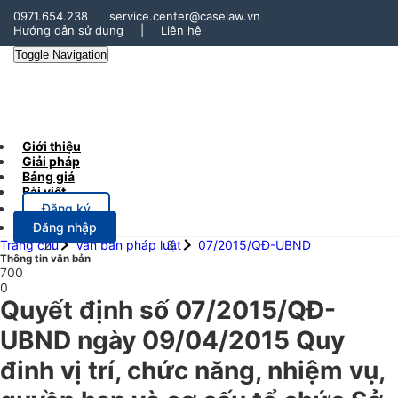
0971.654.238
service.center@caselaw.vn
Hướng dẫn sử dụng
|
Liên hệ
Toggle Navigation
Giới thiệu
Giải pháp
Bảng giá
Bài viết
Đăng ký
Đăng nhập
Trang chủ
Văn bản pháp luật
07/2015/QĐ-UBND
Thông tin văn bản
700
0
Quyết định số 07/2015/QĐ-
UBND ngày 09/04/2015 Quy
đinh vị trí, chức năng, nhiệm vụ,