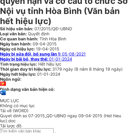
quyền hạn và cơ cấu tổ chức Sở
Nội vụ tỉnh Hòa Bình
(Văn bản
hết hiệu lực)
Số hiệu văn bản:
07/2015/QĐ-UBND
Loại văn bản:
Quyết định
Cơ quan ban hành:
Tỉnh Hòa Bình
Ngày ban hành:
09-04-2015
Ngày có hiệu lực:
19-04-2015
Ngày bị sửa đổi, bổ sung lần 1:
05-08-2021
Ngày bị bãi bỏ, thay thế:
01-01-2024
Hết hiệu lực
Tình trạng hiệu lực:
Thời gian duy trì hiệu lực:
3179 ngày
(
8 năm
8 tháng
19 ngày
)
Ngày hết hiệu lực:
01-01-2024
Ngôn ngữ:
Định dạng văn bản hiện có:
MỤC LỤC
Không có mục lục
Tải về (WORD)
Quyet dinh so 07-2015_QD-UBND ngay 09-04-2015 (Het hieu
luc).doc
Tải lược đồ