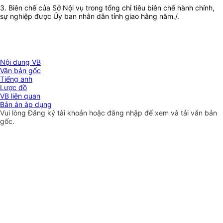
3. Biên chế của Sở Nội vụ trong tổng chỉ tiêu biên chế hành chính,
sự nghiệp được Ủy ban nhân dân tỉnh giao hằng năm./.
Nội dung VB
Văn bản gốc
Tiếng anh
Lược đồ
VB liên quan
Bản án áp dụng
Vui lòng
Đăng ký
tài khoản hoặc
đăng nhập
để xem và tải văn bản
gốc.