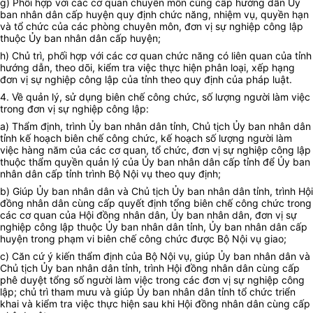
g) Phối hợp với các cơ quan chuyên môn cùng cấp hướng dẫn
Ủy
ban
nhân dân cấp huyện quy định chức năng, nhiệm vụ, quyền hạn
và
tổ chức
của các phòng chuyên môn, đơn vị sự nghiệp công lập
thuộc Ủy ban nhân dân cấp huyện;
h) Chủ trì, phối hợp với các cơ quan chức năng có liên quan của tỉnh
hướng dẫn, theo dõi, kiểm tra việc thực hiện phân loại, xếp hạng
đơn vị sự nghiệp công lập của tỉnh theo quy định của pháp luật.
4. Về quản lý, sử dụng biên chế công chức, số lượng người làm việc
trong đơn vị sự nghiệp công lập:
a) Thẩm định, trình
Ủy ban
nhân dân tỉnh, Chủ tịch
Ủy ban
nhân dân
tỉnh kế hoạch biên chế công chức, kế hoạch số lượng người làm
việc hàng năm của các cơ quan, tổ chức, đơn vị sự nghiệp công lập
thuộc
thẩm quyền
quản lý của
Ủy ban
nhân dân cấp tỉnh để Ủy ban
nhân dân cấp tỉnh trình Bộ Nội vụ theo quy định;
b) Giúp
Ủy ban
nhân dân và Chủ tịch
Ủy ban
nhân dân tỉnh, trình Hội
đồng nhân dân cùng cấp quyết định tổng biên chế công chức trong
các cơ quan của Hội đồng nhân dân,
Ủy ban
nhân dân, đơn vị sự
nghiệp công lập thuộc
Ủy ban
nhân dân tỉnh,
Ủy ban
nhân dân cấp
huyện trong phạm vi biên chế công chức được Bộ Nội vụ giao;
c) Căn cứ ý kiến thẩm định của Bộ Nội vụ, giúp
Ủy ban
nhân dân và
Chủ tịch
Ủy ban
nhân dân tỉnh, trình Hội đồng nhân dân cùng cấp
phê duyệt tổng số người làm việc trong các đơn vị sự nghiệp công
lập; chủ trì tham mưu và giúp
Ủy ban
nhân dân tỉnh
tổ chức
triển
khai
và kiểm tra việc thực hiện sau khi Hội đồng nhân dân cùng cấp