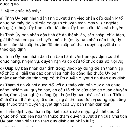
được giao.
3. Về tổ chức bộ máy:
a) Trình
Ủy ban
nhân dân tỉnh quyết định việc phân cấp quản lý tổ
chức bộ máy đối với các cơ quan chuyên môn, đơn vị sự nghiệp
công lập thuộc
Ủy ban
nhân dân tỉnh,
Ủy ban
nhân dân cấp huyện;
b) Trình
Ủy ban
nhân dân tỉnh đề án thành lập, sáp nhập, chia tách,
giải thể các cơ quan chuyên môn thuộc
Ủy ban
nhân dân tỉnh,
Ủy
ban
nhân dân cấp huyện để trình cấp có thẩm quyền quyết định
theo quy định;
c) Trình
Ủy ban
nhân dân tỉnh ban hành văn bản quy định cụ thể
chức năng, nhiệm vụ, quyền hạn và cơ cấu tổ chức của Sở Nội vụ;
d) Giúp
Ủy ban
nhân dân tỉnh trong việc xây dựng đề án thành lập,
tổ chức lại, giải thể các đơn vị sự nghiệp công lập thuộc
Ủy ban
nhân dân tỉnh để trình cấp có thẩm quyền quyết định theo quy định;
đ) Thẩm định về nội dung đối với dự thảo văn bản quy định chức
năng, nhiệm vụ, quyền hạn, cơ cấu
tổ chức
của các cơ quan chuyên
môn, đơn vị sự nghiệp công lập thuộc
Ủy ban
nhân dân tỉnh. Thẩm
định đề án thành lập, tổ chức lại, giải thể các đơn vị sự nghiệp công
lập thuộc thẩm quyền quyết định của
Ủy ban
nhân dân tỉnh;
e) Thẩm định việc thành lập, kiện toàn, sáp nhập, giải thể các tổ
chức phối hợp liên ngành thuộc thẩm quyền quyết định của Chủ tịch
Ủy ban
nhân dân tỉnh theo quy định của pháp luật;