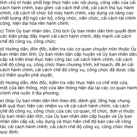
tỉnh chủ trì hoặc phối hợp thực hiện các nội dung, công việc của cải
cách hành chính, bao gồm: cải cách thể chế, cải cách thủ tục hành
chính, cải cách tổ chức bộ máy hành chính, xây dựng và nâng cao
chất lượng đội ngũ cán bộ, công chức, viên chức, cải cách tài chính
công, hiện đại
hóa
nền hành chính;
c) Trình
Ủy ban
nhân dân, Chủ tịch
Ủy ban
nhân dân tỉnh quyết định
các biện pháp đẩy mạnh cải cách hành chính, đẩy mạnh cải cách
chế độ công vụ, công chức;
d) Hướng dẫn, đôn đốc, kiểm tra các cơ quan chuyên môn thuộc
Ủy
ban
nhân dân tỉnh;
Ủy ban
nhân dân cấp huyện và
Ủy ban
nhân dân
cấp xã triển khai thực hiện công tác cải cách hành chính, cải cách
chế độ công vụ, công chức theo chương trình, kế hoạch, đề án cải
cách hành chính, cải cách chế độ công vụ, công chức đã được cấp
có
thẩm quyền
phê duyệt;
đ) Hướng dẫn, đôn đốc, kiểm tra việc thực hiện cơ chế một cửa,
một cửa liên thông, một cửa liên thông hiện đại tại các cơ quan hành
chính nhà nước ở địa phương;
e) Giúp
Ủy ban
nhân dân tỉnh theo dõi, đánh giá, tổng hợp chung
kết quả thực hiện các nhiệm vụ về cải cách hành chính, cải cách
chế độ công vụ, công chức của các cơ quan, tổ chức, đơn vị thuộc
Ủy ban
nhân dân tỉnh, của
Ủy ban
nhân dân cấp huyện và
Ủy ban
nhân dân cấp xã; xây dựng và thực hiện chế độ báo cáo về công
tác cải cách hành chính, cải cách chế độ công vụ, công chức theo
quy định;