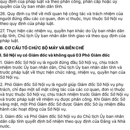
quy định của pháp luật và theo phân công, phân cấp hoặc ủy
quyền của
Ủy ban
nhân dân tỉnh.
26. Quy định cụ thể về mối quan hệ công tác và trách nhiệm của
người đứng đầu các cơ quan, đơn vị thuộc, trực thuộc Sở Nội vụ
theo quy định của pháp luật.
27. Thực hiện các nhiệm vụ, quyền hạn khác do
Ủy ban
nhân dân
cấp tỉnh, Chủ tịch
Ủy ban
nhân dân tỉnh giao và theo quy định của
pháp luật.
B. CƠ CẤU TỔ CHỨC BỘ MÁY VÀ BIÊN CHẾ
I. Sở Nội vụ có Giám đốc và không quá 03 Phó Giám đốc
1. Giám đốc Sở Nội vụ là người đứng đầu Sở Nội vụ, chịu trách
nhiệm trước
Ủy ban
nhân dân, Chủ tịch
Ủy ban
nhân dân tỉnh và
trước pháp luật về thực hiện chức năng, nhiệm vụ, quyền hạn của
Sở Nội vụ.
2. Phó Giám đốc Sở Nội vụ là người giúp Giám đốc Sở Nội vụ phụ
trách, chỉ đạo một số mặt công tác của các cơ quan, đơn vị thuộc
và trực thuộc Sở Nội vụ; chịu trách nhiệm trước Giám đốc Sở Nội vụ
và trước pháp luật về nhiệm vụ được phân công. Khi Giám đốc Sở
vắng mặt, một Phó Giám đốc Sở được Giám đốc Sở
ủy
nhiệm điều
hành các hoạt động của Sở Nội vụ.
3. Giám đốc và Phó Giám đốc Sở Nội vụ do Chủ tịch
Ủy ban
nhân
dân cấp tỉnh quyết định bổ nhiệm theo quy định của Đảng và Nhà
nước.