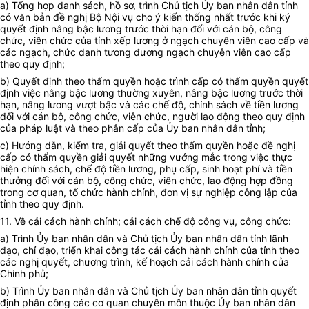
a) Tổng hợp danh sách, hồ sơ, trình Chủ tịch
Ủy ban
nhân dân tỉnh
có văn bản đề nghị Bộ Nội vụ cho ý kiến thống nhất trước khi ký
quyết định nâng bậc lương trước thời hạn đối với cán bộ, công
chức, viên chức của tỉnh xếp lương ở ngạch chuyên viên cao cấp và
các ngạch, chức danh tương đương ngạch chuyên viên cao cấp
theo quy định;
b) Quyết định theo thẩm quyền hoặc trình cấp có thẩm quyền quyết
định việc nâng bậc lương thường xuyên, nâng bậc lương trước thời
hạn, nâng lương vượt bậc và các chế độ, chính sách về tiền lương
đối với cán bộ, công chức, viên chức, người lao động theo quy định
của pháp luật và theo phân cấp của
Ủy ban
nhân dân tỉnh;
c) Hướng dẫn, kiểm tra, giải quyết theo
thẩm quyền
hoặc đề nghị
cấp có thẩm quyền giải quyết những vướng mắc trong việc thực
hiện chính sách, chế độ tiền lương, phụ cấp, sinh hoạt phí và tiền
thưởng đối với cán bộ, công chức, viên chức, lao động hợp đồng
trong cơ quan, tổ chức hành chính, đơn vị sự nghiệp công lập của
tỉnh theo quy định.
11. Về cải cách hành chính; cải cách chế độ công vụ, công chức:
a) Trình
Ủy ban
nhân dân và Chủ tịch
Ủy ban
nhân dân tỉnh lãnh
đạo, chỉ đạo, triển khai công tác cải cách hành chính của tỉnh theo
các nghị quyết, chương trình, kế hoạch cải cách hành chính của
Chính phủ;
b) Trình
Ủy ban
nhân dân và Chủ tịch
Ủy ban
nhân dân tỉnh quyết
định phân công các cơ quan chuyên môn thuộc
Ủy ban
nhân dân