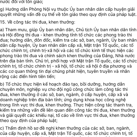
nước đối với tôn giáo;
g) Hướng dẫn Phòng Nội vụ thuộc
Ủy ban
nhân dân cấp huyện giải
quyết những vấn đề cụ thể về tôn giáo theo quy định của pháp luật.
15. Về công tác thi đua, khen thưởng:
a) Tham mưu, giúp
Ủy ban
nhân dân, Chủ tịch
Ủy ban
nhân dân tỉnh
và Hội đồng thi đua - khen thưởng tỉnh tổ chức các phong trào thi
đua; hướng dẫn, đôn đốc, kiểm tra các sở, ban, ngành,
Ủy ban
nhân
dân cấp huyện,
Ủy ban
nhân dân cấp xã, Mặt trận Tổ quốc, các tổ
chức chính trị, chính trị-xã hội và các tổ chức kinh tế thực hiện các
phong trào thi đua và chính sách khen thưởng của Đảng, Nhà nước
trên địa bàn tỉnh. Chủ trì,
phối hợp
với Mặt trận Tổ quốc, các tổ chức
chính trị, tổ chức chính trị - xã hội, tổ chức xã hội ở địa phương và
các cơ quan thông tin đại chúng phát hiện, tuyên truyền và nhân
rộng các điển hình tiên tiến;
b) Tổ chức thực hiện kế hoạch đào tạo, bồi dưỡng, hướng dẫn
chuyên môn, nghiệp vụ cho đội ngũ công chức làm công tác thi
đua, khen thưởng ở các sở, ban, ngành, ở cấp huyện, cấp xã và
doanh nghiệp trên địa bàn tỉnh; ứng dụng khoa học công nghệ
trong lĩnh vực thi đua, khen thưởng. Thực hiện công tác thanh tra,
kiểm tra những vấn đề liên quan đến công tác thi đua, khen thưởng
và giải quyết các khiếu nại, tố cáo về lĩnh vực thi đua, khen thưởng
theo quy định của pháp luật;
c) Thẩm định hồ sơ đề nghị khen thưởng của các sở, ban, ngành,
của cấp huyện, cấp xã, Mặt trận Tổ quốc, các tổ chức chính trị, tổ