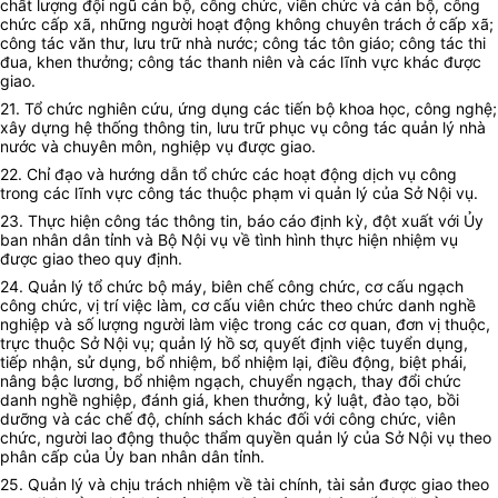
chất lượng đội ngũ cán bộ, công chức, viên chức và cán bộ, công
chức cấp xã, những người hoạt động không chuyên trách ở cấp xã;
công tác văn thư, lưu trữ nhà nước; công tác tôn giáo; công tác thi
đua, khen thưởng; công tác thanh niên và các lĩnh vực khác được
giao.
21. Tổ chức nghiên cứu, ứng dụng các tiến bộ khoa học, công nghệ;
xây dựng hệ thống thông tin, lưu trữ phục vụ công tác quản lý nhà
nước và chuyên môn, nghiệp vụ được giao.
22. Chỉ đạo và hướng dẫn tổ chức các hoạt động dịch vụ công
trong các lĩnh vực công tác thuộc phạm vi quản lý của Sở Nội vụ.
23. Thực hiện công tác thông tin, báo cáo định kỳ, đột xuất với
Ủy
ban
nhân dân tỉnh và Bộ Nội vụ về tình hình thực hiện nhiệm vụ
được giao theo quy định.
24. Quản lý tổ chức bộ máy, biên chế công chức, cơ cấu ngạch
công chức, vị trí việc làm, cơ cấu viên chức theo chức danh nghề
nghiệp và số lượng người làm việc trong các cơ quan, đơn vị thuộc,
trực thuộc Sở Nội vụ; quản lý hồ sơ, quyết định việc tuyển dụng,
tiếp nhận, sử dụng, bổ nhiệm, bổ nhiệm lại, điều động, biệt phái,
nâng bậc lương, bổ nhiệm ngạch, chuyển ngạch, thay đổi chức
danh nghề nghiệp, đánh giá, khen thưởng, kỷ luật, đào tạo, bồi
dưỡng và các chế độ, chính sách khác đối với công chức, viên
chức, người lao động thuộc thẩm quyền quản lý của Sở Nội vụ theo
phân cấp của
Ủy ban
nhân dân tỉnh.
25. Quản lý và chịu trách nhiệm về tài chính, tài sản được giao theo