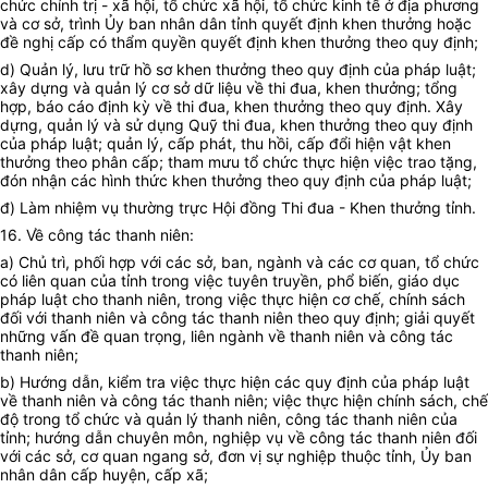
chức chính trị - xã hội, tổ chức xã hội, tổ chức kinh tế ở địa phương
và cơ sở, trình
Ủy ban
nhân dân tỉnh quyết định khen thưởng hoặc
đề nghị cấp có thẩm quyền quyết định khen thưởng theo quy định;
d) Quản lý, lưu trữ hồ sơ khen thưởng theo quy định của pháp luật;
xây dựng và quản lý cơ sở dữ liệu về thi đua, khen thưởng; tổng
hợp, báo cáo định kỳ về thi đua, khen thưởng theo quy định. Xây
dựng, quản lý và sử dụng Quỹ thi đua, khen thưởng theo quy định
của pháp luật; quản lý, cấp phát, thu hồi, cấp đổi hiện vật khen
thưởng theo phân cấp; tham mưu tổ chức thực hiện việc trao tặng,
đón nhận các hình thức khen thưởng theo quy định của pháp luật;
đ) Làm nhiệm vụ thường trực Hội đồng Thi đua - Khen thưởng tỉnh.
16. Về công tác thanh niên:
a) Chủ trì, phối hợp với các sở, ban, ngành và các cơ quan, tổ chức
có liên quan của tỉnh trong việc tuyên truyền, phổ biến, giáo dục
pháp luật cho thanh niên, trong việc thực hiện cơ chế, chính sách
đối với thanh niên và công tác thanh niên theo quy định; giải quyết
những vấn đề quan trọng, liên ngành về thanh niên và công tác
thanh niên;
b) Hướng dẫn, kiểm tra việc thực hiện các quy định của pháp luật
về thanh niên và công tác thanh niên; việc thực hiện chính sách, chế
độ trong tổ chức và quản lý thanh niên, công tác thanh niên của
tỉnh; hướng dẫn chuyên môn, nghiệp vụ về công tác thanh niên đối
với các sở, cơ quan ngang sở, đơn vị sự nghiệp thuộc tỉnh,
Ủy ban
nhân dân cấp huyện, cấp xã;