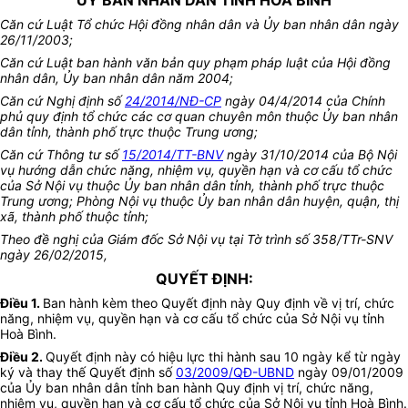
ỦY BAN NHÂN DÂN TỈNH HÒA BÌNH
Căn cứ Luật Tổ chức Hội đồng nhân dân và Ủy ban nhân dân ngày
26/11/2003;
Căn cứ Luật ban hành văn bản quy phạm pháp luật của Hội đồng
nhân dân, Ủy ban nhân dân năm 2004;
Căn cứ
Nghị định số
24/2014/NĐ-CP
ngày 04/4/2014 của
Chính
phủ
quy định
tổ chức
các cơ quan chuyên môn thuộc
Ủy ban
nhân
dân tỉnh, thành phố trực thuộc Trung ương;
Căn cứ Thông tư số
15/2014/TT-BNV
ngày 31/10/2014 của Bộ Nội
vụ hướng dẫn chức năng, nhiệm vụ, quyền hạn và cơ cấu tổ chức
của Sở Nội vụ thuộc Ủy ban nhân dân tỉnh, thành phố trực thuộc
Trung ương; Phòng Nội vụ thuộc Ủy ban nhân dân huyện, quận, thị
xã, thành phố thuộc tỉnh
;
Theo đề nghị của Giám đốc Sở Nội vụ tại Tờ trình số 358/TTr-SNV
ngày 26/02/2015
,
QUYẾT ĐỊNH:
Điều 1.
Ban hành kèm theo Quyết định này Quy định về vị trí, chức
năng, nhiệm vụ, quyền hạn và cơ cấu tổ chức của Sở Nội vụ tỉnh
Hoà Bình.
Điều 2.
Quyết định này có hiệu lực thi hành sau 10 ngày kể từ ngày
ký và thay thế Quyết định số
03/2009/QĐ-UBND
ngày 09/01/2009
của Ủy ban nhân dân tỉnh ban hành Quy định vị trí, chức năng,
nhiệm vụ, quyền hạn và cơ cấu tổ chức của Sở Nội vụ tỉnh Hoà Bình.