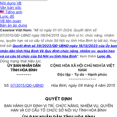
Nội dung VB
Văn bản gốc
Tiếng anh
Lược đồ
VB liên quan
Bản án áp dụng
Caselaw Việt Nam:
“Kể từ ngày 01-01-2024, Quyết định số
07/2015/QĐ-UBND ngày 09/04/2015 Quy đinh vị trí, chức năng, nhiệm
vụ, quyền hạn và cơ cấu tổ chức Sở Nội vụ tỉnh Hòa Bình bị bãi bỏ, thay
thế bởi
Quyết định số 39/2023/QĐ-UBND ngày 18/12/2023 của Ủy ban
nhân dân tỉnh Hòa Bình Về Quy định chức năng, nhiệm vụ, quyền hạn
và cơ cấu tổ chức của Sở Nội vụ tỉnh Hòa Bình
”.
Xem thêm
Lược đồ.
Dòng trạng thái hiệu lực.
ỦY BAN NHÂN DÂN
CỘNG HÒA XÃ HỘI CHỦ NGHĨA VIỆT
TỈNH HÒA BÌNH
NAM
--------
Độc lập - Tự do - Hạnh phúc
---------------
Số:
07/2015/QĐ-UBND
Hòa Bình, ngày 09 tháng 4 năm 2015
QUYẾT ĐỊNH
BAN HÀNH QUY ĐỊNH VỊ TRÍ, CHỨC NĂNG, NHIỆM VỤ, QUYỀN
HẠN VÀ CƠ CẤU TỔ CHỨC SỞ NỘI VỤ TỈNH HÒA BÌNH