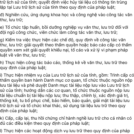
trữ lịch sử của tỉnh; quyết định việc hủy tài liệu có thông tin trùng
lặp tại Lưu trữ lịch sử của tỉnh theo quy định của pháp luật;
đ) Nghiên cứu, ứng dụng khoa học và công nghệ vào công tác văn
thư, lưu trữ;
e) Tổ chức tập huấn, bồi dưỡng nghiệp vụ văn thư, lưu trữ đối với
đội ngũ công chức, viên chức làm công tác văn thư, lưu trữ;
g) Kiểm tra việc thực hiện các chế độ, quy định về công tác văn
thư, lưu trữ: giải quyết theo thẩm quyền hoặc báo cáo cấp có thẩm
quyền xem xét giải quyết khiếu nại, tố cáo và xử lý vi phạm pháp
luật về văn thư, lưu trữ;
h) Thực hiện công tác báo cáo, thống kê về văn thư, lưu trữ theo
quy định của pháp luật;
i) Thực hiện nhiệm vụ của Lưu trữ lịch sử của tỉnh, gồm: Trình cấp có
thẩm quyền ban hành Danh mục cơ quan,
tổ chức
thuộc nguồn nộp
lưu tài liệu và phê duyệt Danh mục tài liệu nộp lưu vào Lưu trữ lịch
sử của tỉnh; hướng dẫn các cơ quan, tổ chức thuộc nguồn nộp lưu
tài liệu chuẩn bị tài liệu nộp lưu; thu thập, chỉnh lý, xác định giá trị,
thống kê, tu bổ phục chế, bảo hiểm, bảo quản, giải mật tài liệu lưu
trữ lịch sử và tổ chức khai thác, sử dụng tài liệu lưu trữ theo quy
định của pháp luật;
k) Cấp, cấp lại, thu hồi chứng chỉ hành nghề lưu trữ cho cá nhân có
đủ các điều kiện theo quy định của pháp luật;
l) Thực hiện các hoạt động dịch vụ lưu trữ theo quy định của pháp