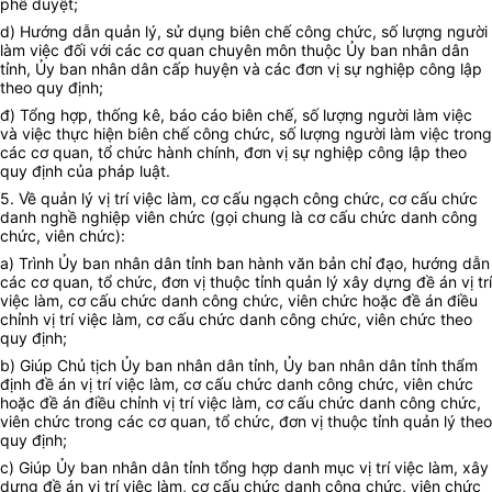
phê duyệt;
d) Hướng dẫn quản lý, sử dụng biên chế công chức, số lượng người
làm việc đối với các cơ quan chuyên môn thuộc
Ủy ban
nhân dân
tỉnh,
Ủy ban
nhân dân cấp huyện và các đơn vị sự nghiệp công lập
theo quy định;
đ) Tổng hợp, thống kê, báo cáo biên chế, số lượng người làm việc
và việc thực hiện biên chế công chức, số lượng người làm việc trong
các cơ quan, tổ chức hành chính, đơn vị sự nghiệp công lập theo
quy định của pháp luật.
5. Về quản lý vị trí việc làm, cơ cấu ngạch công chức, cơ cấu chức
danh nghề nghiệp viên chức (gọi chung là cơ cấu chức danh công
chức, viên chức):
a) Trình
Ủy ban
nhân dân tỉnh ban hành văn bản chỉ đạo, hướng dẫn
các cơ quan, tổ chức, đơn vị thuộc tỉnh quản lý xây dựng đề án vị trí
việc làm, cơ cấu chức danh công chức, viên chức hoặc đề án điều
chỉnh vị trí việc làm, cơ cấu chức danh công chức, viên chức theo
quy định;
b) Giúp Chủ tịch
Ủy ban
nhân dân tỉnh,
Ủy ban
nhân dân tỉnh thẩm
định đề án vị trí việc làm, cơ cấu chức danh công chức, viên chức
hoặc đề án điều chỉnh vị trí việc làm, cơ cấu chức danh công chức,
viên chức trong các cơ quan, tổ chức, đơn vị thuộc tỉnh quản lý theo
quy định;
c) Giúp
Ủy ban
nhân dân tỉnh
tổng hợp
danh mục vị trí việc làm, xây
dựng đề án vị trí việc làm, cơ cấu chức danh công chức, viên chức