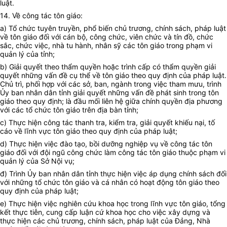
luật.
14. Về công tác tôn giáo:
a) Tổ chức tuyên truyền, phổ biến chủ trương, chính sách, pháp luật
về tôn giáo đối với cán bộ, công chức, viên chức và tín đồ, chức
sắc, chức việc, nhà tu hành, nhân sỹ các tôn giáo trong phạm vi
quản lý của tỉnh;
b) Giải quyết theo thẩm quyền hoặc trình cấp có thẩm quyền giải
quyết những vấn đề cụ thể về tôn giáo theo quy định của pháp luật.
Chủ trì, phối hợp với các sở, ban, ngành trong việc tham mưu, trình
Ủy ban
nhân dân tỉnh giải quyết những vấn đề phát sinh trong tôn
giáo theo quy định; là đầu mối liên hệ giữa chính quyền địa phương
với các tổ chức tôn giáo trên địa bàn tỉnh;
c) Thực hiện công tác thanh tra, kiểm tra, giải quyết khiếu nại, tố
cáo về lĩnh vực tôn giáo theo quy định của pháp luật;
d) Thực hiện việc đào tạo, bồi dưỡng nghiệp vụ về công tác tôn
giáo đối với đội ngũ công chức làm công tác tôn giáo thuộc phạm vi
quản lý của Sở Nội vụ;
đ) Trình
Ủy ban
nhân dân tỉnh thực hiện việc áp dụng chính sách đối
với những tổ chức tôn giáo và cá nhân có hoạt động tôn giáo theo
quy định của pháp luật;
e) Thực hiện việc nghiên cứu khoa học trong lĩnh vực tôn giáo, tổng
kết thực tiễn, cung cấp luận cứ khoa học cho việc xây dựng và
thực hiện các chủ trương, chính sách, pháp luật của Đảng, Nhà