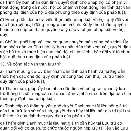
d) Trình
Ủy ban
nhân dân tỉnh quyết định cho phép hội có phạm vi
hoạt động trong cả nước, hội có phạm vi hoạt động liên tỉnh đặt văn
phòng đại diện của hội ở địa phương theo quy định của pháp luật;
đ) Hướng dẫn, kiểm tra việc thực hiện pháp luật về hội, quỹ đối với
các hội, quỹ hoạt động trong phạm vi tỉnh. Xử lý theo thẩm quyền
hoặc trình cấp có thẩm quyền xử lý các vi phạm pháp luật về hội,
quỹ;
e) Chủ trì, phối hợp với các cơ quan chuyên môn cùng cấp trình
Ủy
ban
nhân dân và Chủ tịch
Ủy ban
nhân dân tỉnh xem xét, quyết định
việc hỗ trợ và thực hiện các chế độ, chính sách khác đối với
tổ chức
hội, quỹ theo quy định của pháp luật.
13. Về công tác văn thư, lưu trữ:
a) Tham mưu, giúp
Ủy ban
nhân dân tỉnh ban hành và hướng dẫn
thực hiện các chế độ, quy định về công tác văn thư, lưu trữ theo
quy định của pháp luật;
b) Tham mưu, giúp
Ủy ban
nhân dân tỉnh về công tác quản lý lưu
trữ thông tin số trong các cơ quan, đơn vị nhà nước trên địa bàn tỉnh
theo quy định của pháp luật;
c) Trình cấp có thẩm quyền phê duyệt Danh mục tài liệu hết giá trị
của Lưu trữ lịch sử của tỉnh, quyết định h
ủy
tài liệu hết giá trị tại Lưu
trữ lịch sử của tỉnh theo quy định của pháp luật;
d) Thẩm định Danh mục tài liệu hết giá trị cần hủy tại Lưu trữ cơ
quan đối với cơ quan, tổ chức thuộc nguồn nộp lưu tài liệu vào Lưu