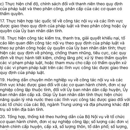
c) Thực hiện chế độ, chính sách đối với thanh niên theo quy định
của pháp luật và theo phân công, phân cấp của các cơ quan có
thẩm quyền.
17. Thực hiện hợp tác quốc tế về công tác nội vụ và các lĩnh vực
được giao theo quy định của pháp luật và theo phân công hoặc ủy
quyền của
Ủy ban
nhân dân tỉnh.
18. Thực hiện công tác kiểm tra, thanh tra, giải quyết khiếu nại, tố
cáo liên quan đến công tác nội vụ theo quy định của pháp luật và
theo sự phân công hoặc ủy quyền của
Ủy ban
nhân dân tỉnh; thực
hiện các quy định về phòng, chống tham nhũng, tiêu cực, các quy
định về thực hành tiết kiệm, chống lãng phí; xử lý theo thẩm quyền
các vi phạm pháp luật, hoặc tham mưu cho cấp có thẩm quyền xử
lý các vi phạm pháp luật trên các lĩnh vực công tác được giao theo
quy định của pháp luật.
19. Hướng dẫn chuyên môn nghiệp vụ về công tác nội vụ và các
lĩnh vực khác được giao đối với các cơ quan hành chính, đơn vị sự
nghiệp công lập thuộc tỉnh, đối với
Ủy ban
nhân dân cấp huyện,
Ủy
ban
nhân dân cấp xã. Giúp
Ủy ban
nhân dân tỉnh thực hiện chức
năng quản lý nhà nước theo các lĩnh vực công tác được giao đối với
các tổ chức của các Bộ, ngành Trung ương và địa phương khác đặt
trụ sở trên địa bàn tỉnh.
20. Tổng hợp, thống kê theo hướng dẫn của Bộ Nội vụ về tổ chức
cơ quan hành chính, đơn vị sự nghiệp công lập; số lượng các đơn vị
hành chính cấp huyện, cấp xã, số lượng thôn, tổ dân phố; số lượng,