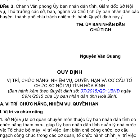
Điều 3.
Chánh Văn phòng Ủy ban nhân dân tỉnh, Giám đốc Sở Nội
vụ, Thủ trưởng các sở, ban, ngành và Chủ tịch Ủy ban nhân dân các
huyện, thành phố chịu trách nhiệm thi hành Quyết định này./.
TM. ỦY BAN NHÂN DÂN
CHỦ TỊCH
Nguyễn Văn Quang
QUY ĐỊNH
VỊ TRÍ, CHỨC NĂNG, NHIỆM VỤ, QUYỀN HẠN VÀ CƠ CẤU TỔ
CHỨC SỞ NỘI VỤ TỈNH HÒA BÌNH
(Ban hành kèm theo Quyết định số:
07/2015/QĐ-UBND
ngày
09/4/2015 của Ủy ban nhân dân tỉnh Hoà Bình)
A. VỊ TRÍ, CHỨC NĂNG, NHIỆM VỤ, QUYỀN HẠN
I. Vị trí và chức năng
1. Sở Nội vụ là cơ quan chuyên môn thuộc
Ủy ban
nhân dân tỉnh có
chức năng tham mưu, giúp Ủy ban nhân dân tỉnh quản lý nhà nước
về: Tổ chức bộ máy; vị trí việc làm; biên chế công chức, cơ cấu
ngạch công chức trong các cơ quan, tổ chức hành chính; vị trí việc