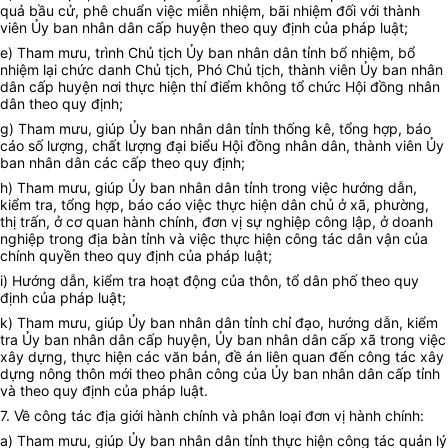
quả bầu cử, phê chuẩn việc miễn nhiệm, bãi nhiệm đối với thành
viên
Ủy ban
nhân dân cấp huyện theo quy định của pháp luật;
e) Tham mưu, trình Chủ tịch
Ủy ban
nhân dân tỉnh bổ nhiệm, bổ
nhiệm lại chức danh Chủ tịch, Phó Chủ tịch, thành viên
Ủy ban
nhân
dân cấp huyện nơi thực hiện thí điểm không tổ chức Hội đồng nhân
dân theo quy định;
g) Tham mưu, giúp
Ủy ban
nhân dân tỉnh thống kê, tổng hợp, báo
cáo số lượng, chất lượng đại biểu Hội đồng nhân dân, thành viên
Ủy
ban
nhân dân các cấp theo quy định;
h) Tham mưu, giúp
Ủy ban
nhân dân tỉnh trong việc hướng dẫn,
kiểm tra, tổng hợp, báo cáo việc thực hiện dân chủ ở xã, phường,
thị trấn, ở cơ quan hành chính, đơn vị sự nghiệp công lập, ở doanh
nghiệp trong địa bàn tỉnh và việc thực hiện công tác dân vận của
chính quyền theo quy định của pháp luật;
i) Hướng dẫn, kiểm tra hoạt động của thôn, tổ dân phố theo quy
định của pháp luật;
k) Tham mưu, giúp
Ủy ban
nhân dân tỉnh chỉ đạo, hướng dẫn, kiểm
tra
Ủy ban
nhân dân cấp huyện,
Ủy ban
nhân dân cấp xã trong việc
xây dựng, thực hiện các văn bản, đề án liên quan đến công tác xây
dựng nông thôn mới theo phân công của Ủy ban nhân dân cấp tỉnh
và theo quy định của pháp luật.
7. Về công tác địa giới hành chính và phân loại đơn vị hành chính:
a) Tham mưu, giúp
Ủy ban
nhân dân tỉnh thực hiện công tác quản lý