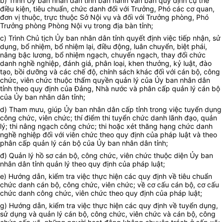
b) Trình
Ủy ban
nhân dân tỉnh ban hành văn bản quy định cụ thể
điều kiện, tiêu chuẩn, chức danh đối với Trưởng, Phó các cơ quan,
đơn vị thuộc, trực thuộc Sở Nội vụ và đối với Trưởng phòng, Phó
Trưởng phòng Phòng Nội vụ trong địa bàn tỉnh;
c) Trình Chủ tịch
Ủy ban
nhân dân tỉnh quyết định việc tiếp nhận, sử
dụng, bổ nhiệm, bổ nhiệm lại, điều động, luân chuyển, biệt phái,
nâng bậc lương, bổ nhiệm ngạch, chuyển ngạch, thay đổi chức
danh nghề nghiệp, đánh giá, phân loại, khen thưởng, kỷ luật, đào
tạo, bồi dưỡng và các chế độ, chính sách khác đối với cán bộ, công
chức, viên chức thuộc thẩm quyền quản lý của Ủy ban nhân dân
tỉnh theo quy định của Đảng, Nhà nước và phân cấp quản lý cán bộ
của
Ủy ban
nhân dân tỉnh;
d) Tham mưu, giúp
Ủy ban
nhân dân cấp tỉnh trong việc tuyển dụng
công chức, viên chức; thí điểm thi tuyển chức danh lãnh đạo, quản
lý; thi nâng ngạch công chức; thi hoặc xét thăng hạng chức danh
nghề nghiệp đối với viên chức theo quy định của pháp luật và theo
phân cấp quản lý cán bộ của
Ủy ban
nhân dân tỉnh;
đ) Quản lý hồ sơ cán bộ, công chức, viên chức thuộc diện
Ủy ban
nhân dân tỉnh quản lý theo quy định của pháp luật;
e) Hướng dẫn, kiểm tra việc thực hiện các quy định về tiêu chuẩn
chức danh cán bộ, công chức, viên chức; về cơ cấu cán bộ, cơ cấu
chức danh công chức, viên chức theo quy định của pháp luật;
g) Hướng dẫn, kiểm tra việc thực hiện các quy định về tuyển dụng,
sử dụng và quản lý cán bộ, công chức, viên chức và cán bộ, công