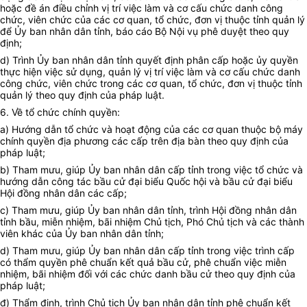
hoặc đề án điều chỉnh vị trí việc làm và cơ cấu chức danh công
chức, viên chức của các cơ quan, tổ chức, đơn vị thuộc tỉnh quản lý
để
Ủy ban
nhân dân tỉnh, báo cáo Bộ Nội vụ phê duyệt theo quy
định;
d) Trình
Ủy ban
nhân dân tỉnh quyết định phân cấp hoặc ủy quyền
thực hiện việc sử dụng, quản lý vị trí việc làm và cơ cấu chức danh
công chức, viên chức trong các cơ quan, tổ chức, đơn vị thuộc tỉnh
quản lý theo quy định của pháp luật.
6. Về tổ chức chính quyền:
a) Hướng dẫn tổ chức và hoạt động của các cơ quan thuộc bộ máy
chính quyền địa phương các cấp trên địa bàn theo quy định của
pháp luật;
b) Tham mưu, giúp
Ủy ban
nhân dân cấp tỉnh trong việc tổ chức và
hướng dẫn công tác bầu cử đại biểu Quốc hội và bầu cử đại biểu
Hội đồng nhân dân các cấp;
c) Tham mưu, giúp
Ủy ban
nhân dân tỉnh, trình Hội đồng nhân dân
tỉnh bầu, miễn nhiệm, bãi nhiệm Chủ tịch, Phó Chủ tịch và các thành
viên khác của
Ủy ban
nhân dân tỉnh;
d) Tham mưu, giúp
Ủy ban
nhân dân cấp tỉnh trong việc trình cấp
có thẩm quyền phê chuẩn kết quả bầu cử, phê chuẩn việc miễn
nhiệm, bãi nhiệm đối với các chức danh bầu cử theo quy định của
pháp luật;
đ) Thẩm định, trình Chủ tịch
Ủy ban
nhân dân tỉnh phê chuẩn kết