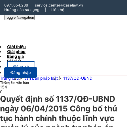
0971.654.238
service.center@caselaw.vn
Hướng dẫn sử dụng
|
Liên hệ
Toggle Navigation
Giới thiệu
Giải pháp
Bảng giá
Bài viết
Đăng ký
Đăng nhập
Trang chủ
Văn bản pháp luật
1137/QĐ-UBND
Thông tin văn bản
154
0
Quyết định số 1137/QĐ-UBND
ngày 06/04/2015 Công bố thủ
tục hành chính thuộc lĩnh vực