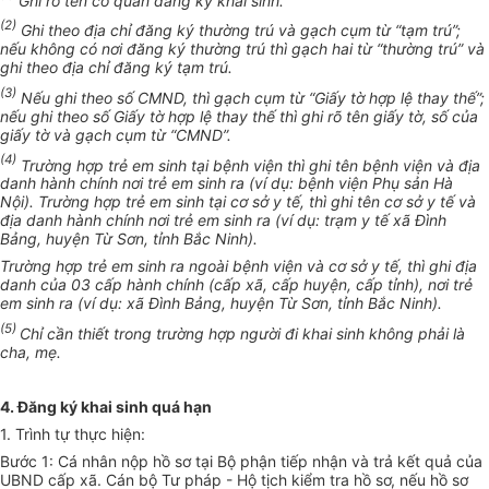
(2)
Ghi theo địa chỉ đăng ký thường trú và gạch cụm từ “tạm trú”;
nếu không có nơi đăng ký thường trú thì gạch hai từ “thường trú” và
ghi theo địa chỉ đăng ký tạm trú.
(3)
Nếu ghi theo số CMND, thì gạch cụm từ “Giấy tờ hợp lệ thay thế”;
nếu ghi theo số Giấy tờ hợp lệ thay thế thì ghi rõ tên giấy tờ, số của
giấy tờ và gạch cụm từ “CMND”.
(4)
Trường hợp trẻ em sinh tại bệnh viện thì ghi tên bệnh viện và địa
danh hành chính nơi trẻ em sinh ra (ví dụ: bệnh viện Phụ sản Hà
Nội). Trường hợp trẻ em sinh tại cơ sở y tế, thì ghi tên cơ sở y tế và
địa danh hành chính nơi trẻ em sinh ra (ví dụ: trạm y tế xã Đình
Bảng, huyện Từ Sơn, tỉnh Bắc Ninh).
Trường hợp trẻ em sinh ra ngoài bệnh viện và cơ sở y tế, thì ghi địa
danh của 03 cấp hành chính (cấp xã, cấp huyện, cấp tỉnh), nơi trẻ
em sinh ra (ví dụ: xã Đình Bảng, huyện Từ Sơn, tỉnh Bắc Ninh).
(5)
Chỉ cần thiết trong trường hợp người đi khai sinh không phải là
cha, mẹ.
4. Đăng ký khai sinh quá hạn
1. Trình tự thực hiện:
Bước 1: Cá nhân nộp hồ sơ tại Bộ phận tiếp nhận và trả kết quả của
UBND cấp xã. Cán bộ Tư pháp - Hộ tịch kiểm tra hồ sơ, nếu hồ sơ