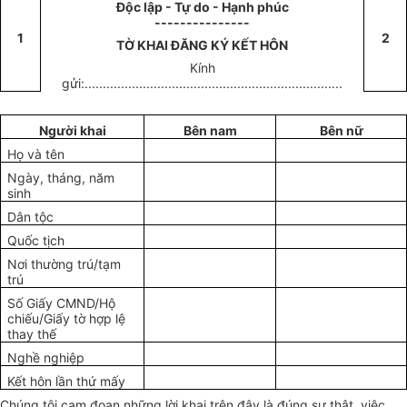
Độc lập - Tự do - Hạnh phúc
---------------
1
2
TỜ KHAI ĐĂNG KÝ KẾT HÔN
Kính
gửi:.......................................................................
Người khai
Bên nam
Bên nữ
Họ và tên
Ngày, tháng, năm
sinh
Dân tộc
Quốc tịch
Nơi thường trú/tạm
trú
Số Giấy CMND/Hộ
chiếu/Giấy tờ hợp lệ
thay thế
Nghề nghiệp
Kết hôn lần thứ mấy
Chúng tôi cam đoan những lời khai trên đây là đúng sự thật, việc