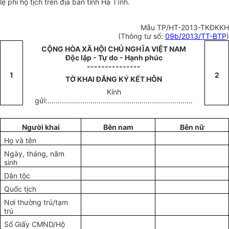
lệ phí hộ tịch trên địa bàn tỉnh Hà Tĩnh.
Mẫu TP/HT-2013-TKĐKKH
(Thông tư số:
09b/2013/TT-BTP
)
CỘNG HÒA XÃ HỘI CHỦ NGHĨA VIỆT NAM
Độc lập - Tự do - Hạnh phúc
---------------
1
2
TỜ KHAI ĐĂNG KÝ KẾT HÔN
Kính
gửi:.......................................................................
Người khai
Bên nam
Bên nữ
Họ và tên
Ngày, tháng, năm
sinh
Dân tộc
Quốc tịch
Nơi thường trú/tạm
trú
Số Giấy CMND/Hộ