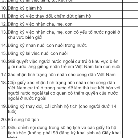
10.
Đăng ký giám hộ
11.
Đăng ký việc thay đổi, chấm dứt giám hộ
12.
Đăng ký việc nhận cha, mẹ, con
13.
Đăng ký việc nhận cha, mẹ, con có yếu tố nước ngoài ở
khu vực biên giới
14.
Đăng ký nhận nuôi con nuôi trong nước
15.
Đăng ký lại việc nuôi con nuôi
16.
Giải quyết việc người nước ngoài cư trú ở khu vực biên
giới nước láng giềng nhận trẻ em Việt Nam làm con nuôi
17.
Xác nhận tình trạng hôn nhân cho công dân Việt Nam
18.
Cấp giấy xác nhận tình trạng hôn nhân cho công dân
Việt Nam cư trú ở trong nước để làm thủ tục kết hôn với
người nước ngoài tại cơ quan có thẩm quyền của nước
ngoài ở nước ngoài
19.
Đăng ký thay đổi, cải chính hộ tịch (cho người dưới 14
tuổi)
20.
Bổ sung hộ tịch
21.
Điều chỉnh nội dung trong sổ hộ tịch và các giấy tờ hộ
tịch khác (không phải Sổ đăng ký khai sinh và Giấy khai
sinh)