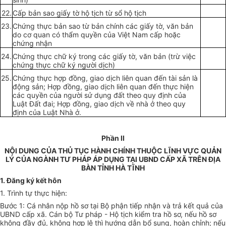
22.
Cấp bản sao giấy tờ hộ tịch từ sổ hộ tịch
23.
Chứng thực bản sao từ bản chính các giấy tờ, văn bản
do cơ quan có thẩm quyền của Việt Nam cấp hoặc
chứng nhận
24.
Chứng thực chữ ký trong các giấy tờ, văn bản (trừ việc
chứng thực chữ ký người dịch)
25.
Chứng thực hợp đồng, giao dịch liên quan đến tài sản là
động sản; Hợp đồng, giao dịch liên quan đến thực hiện
các quyền của người sử dụng đất theo quy định của
Luật Đất đai;
Hợp đồng
, giao dịch về nhà ở theo quy
định của Luật Nhà ở.
Phần II
NỘI DUNG CỦA THỦ TỤC HÀNH CHÍNH THUỘC LĨNH VỰC QUẢN
LÝ CỦA NGÀNH TƯ PHÁP ÁP DỤNG TẠI UBND CẤP XÃ TRÊN ĐỊA
BÀN TỈNH HÀ TĨNH
1. Đăng ký kết hôn
1. Trình tự thực hiện:
Bước 1: Cá nhân nộp hồ sơ tại Bộ phận tiếp nhận và trả kết quả của
UBND cấp xã. Cán bộ Tư pháp - Hộ tịch kiểm tra hồ sơ, nếu hồ sơ
không đầy đủ, không hợp lệ thì hướng dẫn bổ sung, hoàn chỉnh; nếu