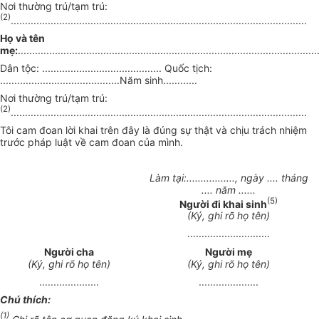
Nơi thường trú/tạm trú:
(2)
........................................................................................................
Họ và tên
mẹ:
.........................................................................................................
Dân tộc: .......................................... Quốc tịch:
..........................................Năm sinh............
Nơi thường trú/tạm trú:
(2)
........................................................................................................
Tôi cam đoan lời khai trên đây là đúng sự thật và chịu trách nhiệm
trước pháp luật về cam đoan của mình.
Làm tại:................., ngày .... tháng
.... năm ......
(5)
Người đi khai sinh
(Ký, ghi rõ họ tên)
.............................
Người cha
Người mẹ
(Ký, ghi rõ họ tên)
(Ký, ghi rõ họ tên)
.....................
.....................
Chú thích:
(1)
Ghi rõ tên cơ quan đăng ký khai sinh.