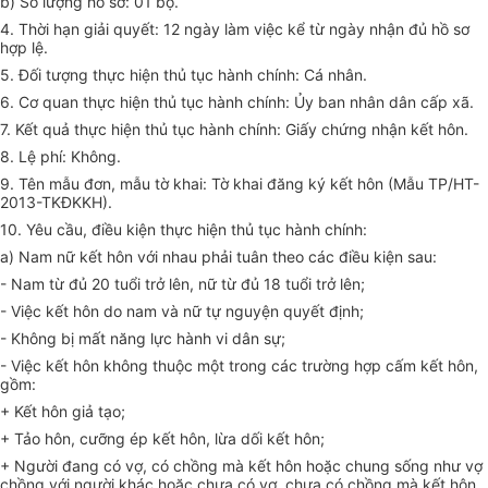
b) Số lượng hồ sơ: 01 bộ.
4. Thời hạn giải quyết: 12 ngày làm việc kể từ ngày nhận đủ hồ sơ
hợp lệ.
5. Đối tượng thực hiện thủ tục hành chính: Cá nhân.
6. Cơ quan thực hiện thủ tục hành chính: Ủy ban nhân dân cấp xã.
7. Kết quả thực hiện thủ tục hành chính: Giấy chứng nhận kết hôn.
8. Lệ phí: Không.
9. Tên mẫu đơn, mẫu tờ khai: Tờ khai đăng ký kết hôn (Mẫu TP/HT-
2013-TKĐKKH).
10. Yêu cầu, điều kiện thực hiện thủ tục hành chính:
a) Nam nữ kết hôn với nhau phải tuân theo các điều kiện sau:
- Nam từ đủ 20 tuổi trở lên, nữ từ đủ 18 tuổi trở lên;
- Việc kết hôn do nam và nữ tự nguyện quyết định;
- Không bị mất năng lực hành vi dân sự;
- Việc kết hôn không thuộc một trong các trường hợp cấm kết hôn,
gồm:
+ Kết hôn giả tạo;
+ Tảo hôn, cưỡng ép kết hôn, lừa dối kết hôn;
+ Người đang có vợ, có chồng mà kết hôn hoặc chung sống như vợ
chồng với người khác hoặc chưa có vợ, chưa có chồng mà kết hôn