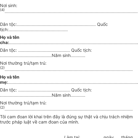
Nơi sinh:
(4)
............................................................................................................
Dân tộc:................................................................ Quốc
tịch:................................................
Họ và tên
cha:
........................................................................................................
Dân tộc: .......................................... Quốc tịch:
..........................................Năm sinh............
Nơi thường trú/tạm trú:
(2)
........................................................................................................
Họ và tên
mẹ:
.........................................................................................................
Dân tộc: .......................................... Quốc tịch:
..........................................Năm sinh............
Nơi thường trú/tạm trú:
(2)
........................................................................................................
Tôi cam đoan lời khai trên đây là đúng sự thật và chịu trách nhiệm
trước pháp luật về cam đoan của mình.
Làm tại:................., ngày .... tháng