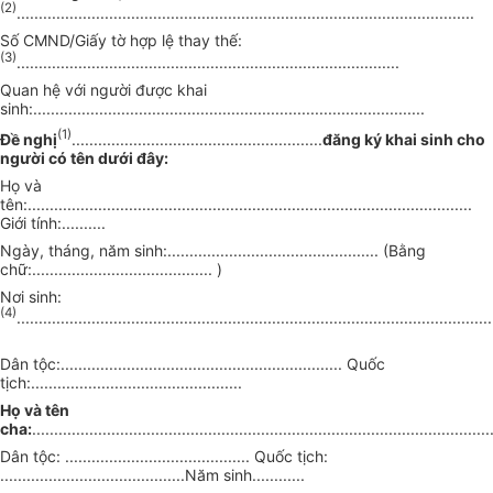
(2)
........................................................................................................
Số CMND/Giấy tờ hợp lệ thay thế:
(3)
.......................................................................................
Quan hệ với người được khai
sinh:.........................................................................................
(1)
Đề nghị
.........................................................
đăng ký khai sinh cho
người có tên dưới đây:
Họ và
tên:.....................................................................................................
Giới tính:..........
Ngày, tháng, năm sinh:................................................ (Bằng
chữ:......................................... )
Nơi sinh:
(4)
............................................................................................................
Dân tộc:................................................................ Quốc
tịch:................................................
Họ và tên
cha:
........................................................................................................
Dân tộc: .......................................... Quốc tịch:
..........................................Năm sinh............