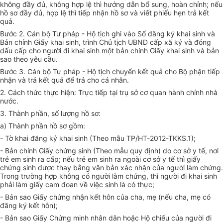
không đầy đủ, không hợp lệ thì hướng dẫn bổ sung, hoàn chỉnh; nếu
hồ sơ đầy đủ, hợp lệ thì tiếp nhận hồ sơ và viết phiếu hẹn trả kết
quả.
Bước 2. Cán bộ Tư pháp - Hộ tịch ghi vào Sổ đăng ký khai sinh và
Bản chính Giấy khai sinh, trình Chủ tịch UBND cấp xã ký và đóng
dấu cấp cho người đi khai sinh một bản chính Giấy khai sinh và bản
sao theo yêu cầu.
Bước 3. Cán bộ Tư pháp - Hộ tịch chuyển kết quả cho Bộ phận tiếp
nhận và trả kết quả để trả cho cá nhân.
2. Cách thức thực hiện: Trực tiếp tại trụ sở cơ quan hành chính nhà
nước.
3. Thành phần, số lượng hồ sơ:
a) Thành phần hồ sơ gồm:
- Tờ khai đăng ký khai sinh (Theo mẫu TP/HT-2012-TKKS.1);
- Bản chính Giấy chứng sinh (Theo mẫu quy định) do cơ sở y tế, nơi
trẻ em sinh ra cấp; nếu trẻ em sinh ra ngoài cơ sở y tế thì giấy
chứng sinh được thay bằng văn bản xác nhận của người làm chứng.
Trong trường hợp không có người làm chứng, thì người đi khai sinh
phải làm giấy cam đoan về việc sinh là có thực;
- Bản sao Giấy chứng nhận kết hôn của cha, mẹ (nếu cha, mẹ có
đăng ký kết hôn);
- Bản sao Giấy Chứng minh nhân dân hoặc Hộ chiếu của người đi