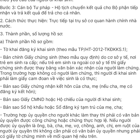
Bước 3: Cán bộ Tư pháp - Hộ tịch chuyển kết quả cho Bộ phận tiếp
nhận và trả kết quả để trả cho cá nhân.
2. Cách thức thực hiện: Trực tiếp tại trụ sở cơ quan hành chính nhà
nước.
3. Thành phần, số lượng hồ sơ:
a) Thành phần hồ sơ gồm:
- Tờ khai đăng ký khai sinh (theo mẫu TP/HT-2012-TKĐKKS.1);
- Bản chính Giấy chứng sinh (theo mẫu quy định) do cơ sở y tế, nơi
trẻ em sinh ra cấp; nếu trẻ em sinh ra ngoài cơ sở y tế thì giấy
chứng sinh được thay bằng văn bản xác nhận của người làm chứng.
Trong trường hợp không có người làm chứng, thì người đi khai sinh
phải làm giấy cam đoan về việc sinh là có thực;
- Bản sao Giấy chứng nhận kết hôn của cha, mẹ (nếu cha, mẹ có
đăng ký kết hôn);
- Bản sao Giấy CMND hoặc Hộ chiếu của người đi khai sinh;
- Bản sao Sổ hộ khẩu hoặc Sổ đăng ký tạm trú của mẹ, cha;
- Trường hợp ủy quyền cho người khác làm thay thì phải có văn bản
ủy quyền được công chứng hoặc chứng thực hợp lệ. Nếu người
được ủy quyền là ông, bà, cha, mẹ, vợ, chồng, anh, chị, em ruột của
người ủy quyền thì không cần phải có văn bản ủy quyền nhưng phải
có giấy tờ chứng minh về mối quan hệ nêu trên.