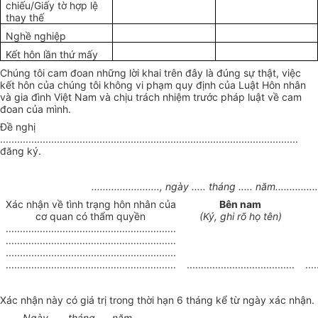
chiếu/Giấy tờ hợp lệ
thay thế
Nghề nghiệp
Kết hôn lần thứ mấy
Chúng tôi cam đoan những lời khai trên đây là đúng sự thật, việc
kết hôn của chúng tôi không vi phạm quy định của Luật Hôn nhân
và gia đình Việt Nam và chịu trách nhiệm trước pháp luật về cam
đoan của mình.
Đề nghị
.........................................................................................................
đăng ký.
........................, ngày ..... tháng ..... năm...............
Xác nhận về tình trạng hôn nhân của
Bên nam
cơ quan có thẩm quyền
(Ký, ghi rõ họ tên)
............................................................
............................................................
............................................................
............................................................
......................................
....
Xác nhận này có giá trị trong thời hạn 6 tháng kể từ ngày xác nhận.
Ngày ..... tháng .... năm .....