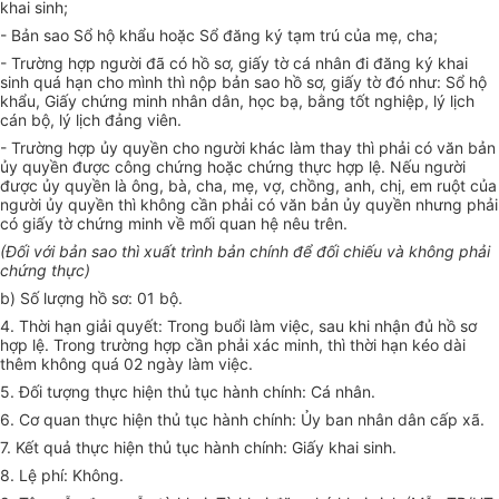
khai sinh;
- Bản sao Sổ hộ khẩu hoặc Sổ đăng ký tạm trú của mẹ, cha;
- Trường hợp người đã có hồ sơ, giấy tờ cá nhân đi đăng ký khai
sinh quá hạn cho mình thì nộp bản sao hồ sơ, giấy tờ đó như: Sổ hộ
khẩu, Giấy chứng minh nhân dân, học bạ, bằng tốt nghiệp, lý lịch
cán bộ, lý lịch đảng viên.
- Trường hợp ủy quyền cho người khác làm thay thì phải có văn bản
ủy quyền được công chứng hoặc chứng thực hợp lệ. Nếu người
được ủy quyền là ông, bà, cha, mẹ, vợ, chồng, anh, chị, em ruột của
người ủy quyền thì không cần phải có văn bản ủy quyền nhưng phải
có giấy tờ chứng minh về mối quan hệ nêu trên.
(Đối với bản sao thì xuất trình bản chính để đối chiếu và không phải
chứng thực)
b) Số lượng hồ sơ: 01 bộ.
4. Thời hạn giải quyết: Trong buổi làm việc, sau khi nhận đủ hồ sơ
hợp lệ. Trong trường hợp cần phải xác minh, thì thời hạn kéo dài
thêm không quá 02 ngày làm việc.
5. Đối tượng thực hiện thủ tục hành chính: Cá nhân.
6. Cơ quan thực hiện thủ tục hành chính: Ủy ban nhân dân cấp xã.
7. Kết quả thực hiện thủ tục hành chính: Giấy khai sinh.
8. Lệ phí: Không.