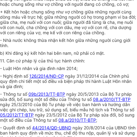
hoặc chung sống như vợ chồng với người đang có chồng, có vợ;
+ Kết hôn hoặc chung sống như vợ chồng giữa những người cùng
dòng máu về trực hệ; giữa những người có họ trong phạm vi ba đời;
giữa cha, mẹ nuôi với con nuôi; giữa người đã từng là cha, mẹ nuôi
với con nuôi, cha chồng với con dâu, mẹ vợ với con rể, cha dượng
với con riêng của vợ, mẹ kế với con riêng của chồng.
- Nhà nước không thừa nhận kết hôn giữa những người cùng giới
tính.
b) Khi đăng ký kết hôn hai bên nam, nữ phải có mặt.
11. Căn cứ pháp lý của thủ tục hành chính:
- Luật Hôn nhân và gia đình năm 2014;
- Nghị định số
126/2014/NĐ-CP
ngày 31/12/2014 của Chính phủ
quy định chi tiết một số điều và biện pháp thi hành Luật Hôn nhân
và gia đình;
- Thông tư số
09b/2013/TT-BTP
ngày 20/5/2013 của Bộ Tư pháp
sửa đổi, bổ sung một số điều của Thông tư số
08.a/2010/TT-BTP
ngày 25/3/2010 của Bộ Tư pháp về việc ban hành và hướng dẫn
việc ghi chép, lưu trữ, sử dụng sổ, biểu mẫu hộ tịch và Thông tư số
05/2012/TT-BTP
ngày 23/5/2012 của Bộ Tư pháp sửa đổi, bổ sung
một số điều của Thông tư số
08.a/2010/TT-BTP
;
- Quyết định số
44/2014/QĐ-UBND
ngày 20/8/2014 của UBND tỉnh
ban hành quy định về mức thu, chế độ thu nộp, quản lý và sử dụng