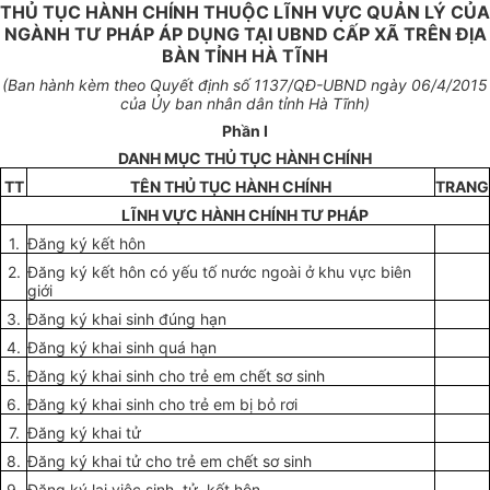
THỦ TỤC HÀNH CHÍNH THUỘC LĨNH VỰC QUẢN LÝ CỦA
NGÀNH TƯ PHÁP ÁP DỤNG TẠI UBND CẤP XÃ TRÊN ĐỊA
BÀN TỈNH HÀ TĨNH
(Ban hành kèm theo Quyết định số
1137
/QĐ-
UBND
ngày
06
/4/20
1
5
của
Ủy ban
nhân dân tỉnh
Hà Tĩnh
)
Phần I
DANH MỤC THỦ TỤC HÀNH CHÍNH
TT
TÊN THỦ TỤC HÀNH CHÍNH
TRANG
LĨNH VỰC HÀNH CHÍNH TƯ PHÁP
1.
Đăng ký kết hôn
2.
Đăng ký
kết hôn có yếu tố nước ngoài ở khu vực biên
giới
3.
Đăng ký khai sinh đúng hạn
4.
Đăng ký khai sinh quá hạn
5.
Đăng ký khai sinh cho trẻ em chết sơ sinh
6.
Đăng ký
khai sinh cho trẻ em bị bỏ rơi
7.
Đăng ký khai tử
8.
Đăng ký khai tử cho trẻ em chết sơ sinh
9.
Đăng ký lại việc sinh, tử, kết hôn