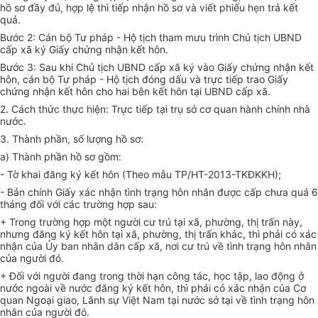
hồ sơ đầy đủ, hợp lệ thì tiếp nhận hồ sơ và viết phiếu hẹn trả kết
quả.
Bước 2: Cán bộ Tư pháp - Hộ tịch tham mưu trình Chủ tịch UBND
cấp xã ký Giấy chứng nhận kết hôn.
Bước 3: Sau khi Chủ tịch UBND cấp xã ký vào Giấy chứng nhận kết
hôn, cán bộ Tư pháp - Hộ tịch đóng dấu và trực tiếp trao Giấy
chứng nhận kết hôn cho hai bên kết hôn tại UBND cấp xã.
2. Cách thức thực hiện: Trực tiếp tại trụ sở cơ quan hành chính nhà
nước.
3. Thành phần, số lượng hồ sơ:
a) Thành phần hồ sơ gồm:
- Tờ khai đăng ký kết hôn (Theo mẫu TP/HT-2013-TKĐKKH);
- Bản chính Giấy xác nhận tình trạng hôn nhân được cấp chưa quá 6
tháng đối với các trường hợp sau:
+ Trong trường hợp một người cư trú tại xã, phường, thị trấn này,
nhưng đăng ký kết hôn tại xã, phường, thị trấn khác, thì phải có xác
nhận của Ủy ban nhân dân cấp xã, nơi cư trú về tình trạng hôn nhân
của người đó.
+ Đối với người đang trong thời hạn công tác, học tập, lao động ở
nước ngoài về nước đăng ký kết hôn, thì phải có xác nhận của Cơ
quan Ngoại giao, Lãnh sự Việt Nam tại nước sở tại về tình trạng hôn
nhân của người đó.