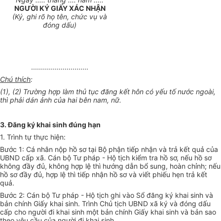
NGƯỜI KÝ GIẤY XÁC NHẬN
(Ký, ghi rõ họ tên, chức vụ và
đóng dấu)
.............................
Chú thích
:
(1), (2) Trường hợp làm thủ tục đăng kết hôn có yếu tố nước ngoài,
thì phải dán ảnh của hai bên nam, nữ.
3. Đăng ký khai sinh đúng hạn
1. Trình tự thực hiện:
Bước 1: Cá nhân nộp hồ sơ tại Bộ phận tiếp nhận và trả kết quả của
UBND cấp xã. Cán bộ Tư pháp - Hộ tịch kiểm tra hồ sơ, nếu hồ sơ
không đầy đủ, không hợp lệ thì hướng dẫn bổ sung, hoàn chỉnh; nếu
hồ sơ đầy đủ, hợp lệ thì tiếp nhận hồ sơ và viết phiếu hẹn trả kết
quả.
Bước 2: Cán bộ Tư pháp - Hộ tịch ghi vào Sổ đăng ký khai sinh và
bản chính Giấy khai sinh. Trình Chủ tịch UBND xã ký và đóng dấu
cấp cho người đi khai sinh một bản chính Giấy khai sinh và bản sao
theo yêu cầu của người đi khai sinh.