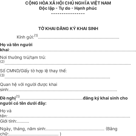
CỘNG HÒA XÃ HỘI CHỦ NGHĨA VIỆT NAM
Độc lập - Tự do - Hạnh phúc
----------------
TỜ KHAI ĐĂNG KÝ KHAI SINH
(1)
Kính gửi:
...................................................................
Họ và tên người
khai
:.......................................................................................................
Nơi thường trú/tạm trú:
(2)
........................................................................................................
Số CMND/Giấy tờ hợp lệ thay thế:
(3)
.......................................................................................
Quan hệ với người được khai
sinh:.........................................................................................
(1)
Đề nghị
....................................................
đăng ký khai sinh cho
người có tên dưới đây:
Họ và
tên:.....................................................................................................
Giới tính:..........
Ngày, tháng, năm sinh:................................................ (Bằng
chữ:......................................... )