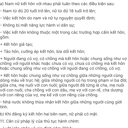
a) Nam nữ kết hôn với nhau phải tuân theo các điều kiện sau:
- Nam từ đủ 20 tuổi trở lên, nữ từ đủ 18 tuổi trở lên;
- Việc kết hôn do nam và nữ tự nguyện quyết định;
- Không bị mất năng lực hành vi dân sự;
- Việc kết hôn không thuộc một trong các trường hợp cấm kết hôn,
gồm:
+ Kết hôn giả tạo;
+ Tảo hôn, cưỡng ép kết hôn, lừa dối kết hôn;
+ Người đang có vợ, có chồng mà kết hôn hoặc chung sống như vợ
chồng với người khác hoặc chưa có vợ, chưa có chồng mà kết hôn
hoặc chung sống như vợ chồng với người đang có chồng, có vợ;
+ Kết hôn hoặc chung sống như vợ chồng giữa những người cùng
dòng máu về trực hệ; giữa những người có họ trong phạm vi ba đời;
giữa cha, mẹ nuôi với con nuôi; giữa người đã từng là cha, mẹ nuôi
với con nuôi, cha chồng với con dâu, mẹ vợ với con rể, cha dượng
với con riêng của vợ, mẹ kế với con riêng của chồng.
- Nhà nước không thừa nhận kết hôn giữa những người cùng giới
tính
.
b) Khi đăng ký kết hôn hai bên nam, nữ phải có mặt.
11. Căn cứ pháp lý của thủ tục hành chính: