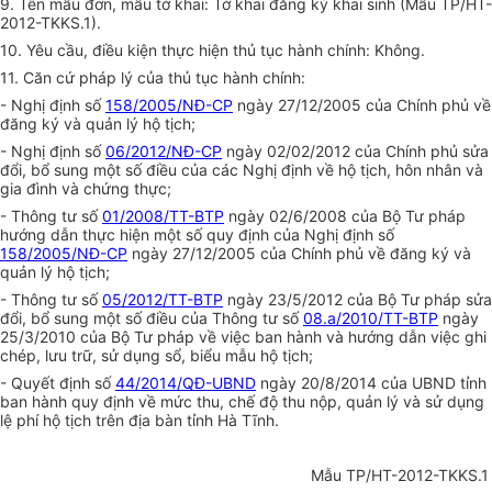
9. Tên mẫu đơn, mẫu tờ khai: Tờ khai đăng ký khai sinh (Mẫu TP/HT-
2012-TKKS.1).
10. Yêu cầu, điều kiện thực hiện thủ tục hành chính: Không.
11. Căn cứ pháp lý của thủ tục hành chính:
- Nghị định số
158/2005/NĐ-CP
ngày 27/12/2005 của Chính phủ về
đăng ký và quản lý hộ tịch;
- Nghị định số
06/2012/NĐ-CP
ngày 02/02/2012 của Chính phủ sửa
đổi, bổ sung một số điều của các Nghị định về hộ tịch, hôn nhân và
gia đình và chứng thực;
- Thông tư số
01/2008/TT-BTP
ngày 02/6/2008 của Bộ Tư pháp
hướng dẫn thực hiện một số quy định của Nghị định số
158/2005/NĐ-CP
ngày 27/12/2005 của Chính phủ về đăng ký và
quản lý hộ tịch;
- Thông tư số
05/2012/TT-BTP
ngày 23/5/2012 của Bộ Tư pháp sửa
đổi, bổ sung một số điều của Thông tư số
08.a/2010/TT-BTP
ngày
25/3/2010 của Bộ Tư pháp về việc ban hành và hướng dẫn việc ghi
chép, lưu trữ, sử dụng sổ, biểu mẫu hộ tịch;
- Quyết định số
44/2014/QĐ-UBND
ngày 20/8/2014 của UBND tỉnh
ban hành quy định về mức thu, chế độ thu nộp, quản lý và sử dụng
lệ phí hộ tịch trên địa bàn tỉnh Hà Tĩnh.
Mẫu TP/HT-2012-TKKS.1