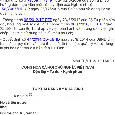
- Thông tư số
01/2008/TT-BTP
ngày 02/6/2008 của Bộ Tư pháp
hướng dẫn thực hiện một số quy định của Nghị định số
158/2005/NĐ-CP
ngày 27/12/2005 của Chính phủ về đăng ký và
quản lý hộ tịch;
- Thông tư số
05/2012/TT-BTP
ngày 23/5/2012 của Bộ Tư pháp sửa
đổi, bổ sung một số điều của Thông tư số
08.a/2010/TT-BTP
ngày
25/3/2010 của Bộ Tư pháp về việc ban hành và hướng dẫn việc ghi
chép, lưu trữ, sử dụng sổ, biểu mẫu hộ tịch;
- Quyết định số
44/2014/QĐ-UBND
ngày 20/8/2014 của UBND tỉnh
ban hành quy định về mức thu, chế độ thu nộp, quản lý và sử dụng
lệ phí hộ tịch trên địa bàn tỉnh Hà Tĩnh.
Mẫu TP/HT-2012-TKKS.1
CỘNG HÒA XÃ HỘI CHỦ NGHĨA VIỆT NAM
Độc lập - Tự do - Hạnh phúc
----------------
TỜ KHAI ĐĂNG KÝ KHAI SINH
(1)
Kính gửi:
...................................................................
Họ và tên người
khai
:.......................................................................................................
Nơi thường trú/tạm trú: