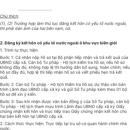
.............................
Chú thích
:
(1), (2) Trường hợp làm thủ tục đăng kết hôn có yếu tố nước ngoài,
thì phải dán ảnh của hai bên nam, nữ.
2. Đăng ký kết hôn có yếu tố nước ngoài ở khu vực biên giới
1. Trình tự thực hiện:
Bước 1: Cá nhân nộp hồ sơ tại Bộ phận tiếp nhận và trả kết quả của
UBND cấp xã. Cán bộ Tư pháp - Hộ tịch kiểm tra hồ sơ, nếu hồ sơ
không đầy đủ, không hợp lệ thì hướng dẫn bổ sung, hoàn chỉnh; nếu
hồ sơ đầy đủ, hợp lệ thì tiếp nhận hồ sơ và viết phiếu hẹn trả kết
quả.
Bước 2: Cán bộ Tư pháp - Hộ tịch thẩm tra hồ sơ, dự thảo văn bản
trình Lãnh đạo UBND cấp xã ký và gửi Sở Tư pháp kèm theo 01 bộ
hồ sơ để xin ý kiến
.
Bước 3: Sau khi nhận được văn bản đồng ý của Sở Tư pháp, cán bộ
Tư pháp - Hộ tịch tham mưu trình Lãnh đạo UBND cấp xã ký Giấy
chứng nhận kết hôn và trực tiếp trao Giấy chứng nhận kết hôn cho
hai bên kết hôn tại UBND cấp xã.
2. Cách thức thực hiện: Trực tiếp tại trụ sở cơ quan hành chính nhà
nước.