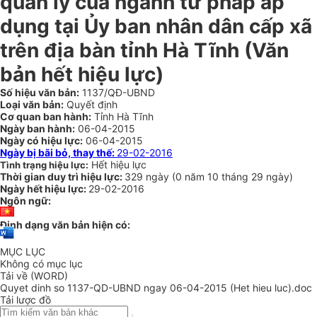
quản lý của ngành tư pháp áp
dụng tại Ủy ban nhân dân cấp xã
trên địa bàn tỉnh Hà Tĩnh (Văn
bản hết hiệu lực)
Số hiệu văn bản:
1137/QĐ-UBND
Loại văn bản:
Quyết định
Cơ quan ban hành:
Tỉnh Hà Tĩnh
Ngày ban hành:
06-04-2015
Ngày có hiệu lực:
06-04-2015
Ngày bị bãi bỏ, thay thế:
29-02-2016
Hết hiệu lực
Tình trạng hiệu lực:
Thời gian duy trì hiệu lực:
329 ngày
(
0 năm
10 tháng
29 ngày
)
Ngày hết hiệu lực:
29-02-2016
Ngôn ngữ:
Định dạng văn bản hiện có:
MỤC LỤC
Không có mục lục
Tải về (WORD)
Quyet dinh so 1137-QD-UBND ngay 06-04-2015 (Het hieu luc).doc
Tải lược đồ