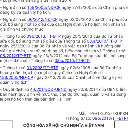
- Luật Hôn nhân và gia đình năm 2014;
- Nghị định số
158/2005/NĐ-CP
ngày 27/12/2005 của Chính phủ về
đăng ký và quản lý hộ tịch;
- Nghị định số
06/2012/NĐ-CP
ngày 02/02/2012 của Chính phủ sửa
đổi
,
bổ sung một số điều của các Nghị định về hộ tịch, hôn nhân và
gia đình và chứng thực;
- Thông tư số
09b/2013/TT-BTP
ngày 20/5/2013 của Bộ Tư pháp
sửa đổi, bổ sung một số điều của Thông tư số
08.a/2010/TT-BTP
ngày 25/3/2010 của Bộ Tư pháp về việc ban hành và hướng dẫn
việc ghi chép, lưu trữ, sử dụng sổ, biểu mẫu hộ tịch và Thông tư số
05/2012/TT-BTP
ngày 23/5/2012 của Bộ Tư pháp sửa đổi, bổ sung
một số điều của Thông tư số
08.a/2010/TT-BTP
;
- Thông tư số
01/2008/TT-BTP
ngày 02/6/2008 của Bộ Tư pháp
hướng dẫn thực hiện một số quy định của Nghị định số
158/2005/NĐ-CP
ngày 27/12/2005 của Chính phủ về đăng ký và
quản lý hộ tịch;
- Quyết định số
44/2014/QĐ-UBND
ngày 20/8/2014 của UBND tỉnh
ban hành quy định về mức thu, chế độ thu nộp, quản lý và sử dụng
lệ phí hộ tịch trên địa bàn tỉnh Hà Tĩnh.
Mẫu TP/HT-2013-TKĐKKH
(Thông tư số:
09b/2013/TT-BTP
)
CỘNG HÒA XÃ HỘI CHỦ NGHĨA VIỆT NAM