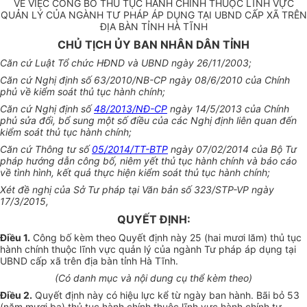
VỀ VIỆC CÔNG BỐ THỦ TỤC HÀNH CHÍNH THUỘC LĨNH VỰC
QUẢN LÝ CỦA NGÀNH TƯ PHÁP ÁP DỤNG TẠI UBND CẤP XÃ TRÊN
ĐỊA BÀN TỈNH HÀ TĨNH
CHỦ TỊCH ỦY BAN NHÂN DÂN TỈNH
Căn cứ Luật Tổ chức HĐND và UBND ngày 26/11/2003;
Căn cứ Nghị định số 63/2010/NB-CP ngày 08/6/2010 của Chính
phủ
về
kiểm soát thủ tục hành chính;
Căn cứ Nghị định số
48/2013/NĐ-CP
ngày 14/5/2013 của Chính
phủ s
ử
a đổi, bổ sung một số điều của các Nghị định liên quan đến
kiểm soát thủ tục hành chính;
Căn cứ Thông tư số
05/2014/TT-BTP
ngày 07/02/2014 của Bộ Tư
pháp hướng dẫn công bố, niêm yết thủ tục hành chính và báo cáo
về tình hình,
kết quả
thực hiện kiểm soát thủ tục hành chính;
Xét đề nghị của
Sở
Tư pháp tại Văn bản số 323/STP-VP ngày
17/3/2015,
QUYẾT ĐỊNH:
Điều 1.
Công bố kèm theo Quyết định này 25 (hai mươi lăm) thủ tục
hành chính thuộc lĩnh vực quản lý của ngành Tư pháp áp dụng tại
UBND cấp xã trên địa bàn t
ỉ
nh H
à
T
ĩ
nh
.
(
Có
danh mục và nội dung cụ thể kèm theo)
Điều 2.
Quyết định này có hiệu lực kể từ ngày ban hành. Bãi b
ỏ
53
(năm m
ươ
i ba) thủ tục hành chính thuộc lĩnh vực hành chính tư