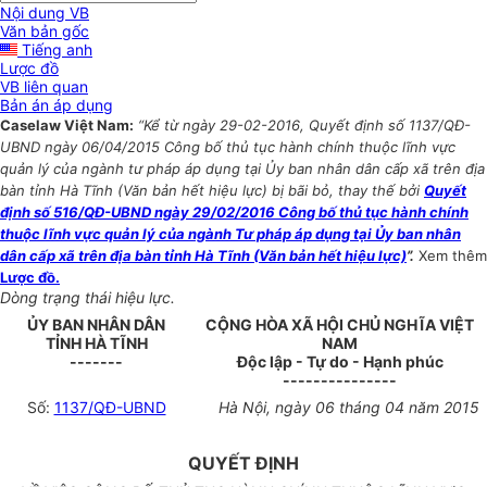
Nội dung VB
Văn bản gốc
Tiếng anh
Lược đồ
VB liên quan
Bản án áp dụng
Caselaw Việt Nam:
“Kể từ ngày 29-02-2016, Quyết định số 1137/QĐ-
UBND ngày 06/04/2015 Công bố thủ tục hành chính thuộc lĩnh vực
quản lý của ngành tư pháp áp dụng tại Ủy ban nhân dân cấp xã trên địa
bàn tỉnh Hà Tĩnh (Văn bản hết hiệu lực) bị bãi bỏ, thay thế bởi
Quyết
định số 516/QĐ-UBND ngày 29/02/2016 Công bố thủ tục hành chính
thuộc lĩnh vực quản lý của ngành Tư pháp áp dụng tại Ủy ban nhân
dân cấp xã trên địa bàn tỉnh Hà Tĩnh (Văn bản hết hiệu lực)
”.
Xem thêm
Lược đồ.
Dòng trạng thái hiệu lực.
ỦY BAN NHÂN DÂN
CỘNG HÒA XÃ HỘI CHỦ NGHĨA VIỆT
TỈNH HÀ TĨNH
NAM
-------
Độc lập - Tự do - Hạnh phúc
---------------
Số:
1137/QĐ-UBND
Hà Nội, ngày 06 tháng 04 năm 2015
QUYẾT ĐỊNH