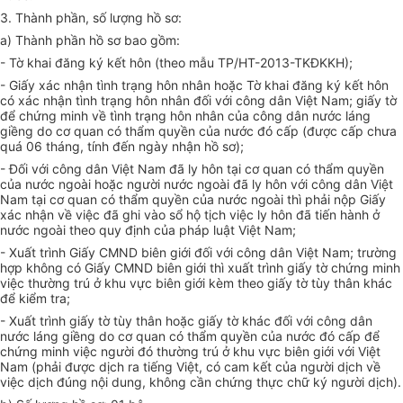
3. Thành phần, số lượng hồ sơ:
a) Thành phần hồ sơ bao gồm:
- Tờ khai đăng ký kết hôn (theo mẫu TP/HT-2013-TKĐKKH);
- Giấy xác nhận tình trạng hôn nhân hoặc Tờ khai đăng ký kết hôn
có xác nhận tình trạng hôn nhân đối với công dân Việt Nam; giấy tờ
để chứng minh về tình trạng hôn nhân của công dân nước láng
giềng do cơ quan có thẩm quyền của nước đó cấp (được cấp chưa
quá 06 tháng, tính đến ngày nhận hồ sơ);
- Đối với công dân Việt Nam đã ly hôn tại cơ quan có thẩm quyền
của nước ngoài hoặc người nước ngoài đã ly hôn với công dân Việt
Nam tại cơ quan có thẩm quyền của nước ngoài thì phải nộp Giấy
xác nhận về việc đã ghi vào sổ hộ tịch việc ly hôn đã tiến hành ở
nước ngoài theo quy định của pháp luật Việt Nam;
- Xuất trình Giấy CMND biên giới đối với công dân Việt Nam; trường
hợp không có Giấy CMND biên giới thì xuất trình giấy tờ chứng minh
việc thường trú ở khu vực biên giới kèm theo giấy tờ tùy thân khác
để kiểm tra;
- Xuất trình giấy tờ tùy thân hoặc giấy tờ khác đối với công dân
nước láng giềng do cơ quan có thẩm quyền của nước đó cấp để
chứng minh việc người đó thường trú ở khu vực biên giới với Việt
Nam (phải được
d
ịch ra tiếng Việt, có cam kết của người dịch về
việc dịch đúng nội dung, không cần chứng thực chữ ký người dịch).