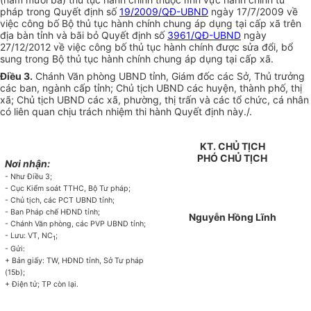
pháp trong Quyết định số
19/2009/QĐ-UBND
ngày 17/7/2009 về
việc công bố Bộ thủ tục hành chính chung áp dụng tại cấp xã
tr
ên
địa bàn tỉnh và bãi bỏ
Quyết định số
3961/QĐ-UBND
ngày
27/12/2012 về việc công bố th
ủ
tục hành chính được sửa đổi, bổ
sung trong Bộ thủ tục hành chính chung áp dụng tại cấp xã.
Điều 3.
Chánh Văn phòng UBND tỉnh, Giám đốc các Sở, Thủ trưởng
các ban, ngành cấp tỉnh; Chủ tịch UBND các huyện, thành phố, thị
xã; Chủ tịch UBND các xã, phường, thị trấn và các tổ chức, cá nhân
có liên quan chịu trách nhiệm thi hành Quyết định này./.
KT. CHỦ TỊCH
PHÓ CHỦ TỊCH
Nơi nhận:
- Như Điều 3;
- Cục Kiểm soát TTHC, Bộ Tư pháp;
- Chủ tịch, các PCT UBND tỉnh;
- Ban Pháp chế HĐND tỉnh;
Nguyễn Hồng Lĩnh
- Chánh Văn phòng, các PVP UBND tỉnh;
- Lưu: VT, NC
;
1
- Gửi
:
+ Bản giấy: TW, HĐND tỉnh, Sở Tư pháp
(15b);
+ Điện tử; TP còn lại.