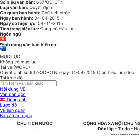
Số hiệu văn bản:
637/QĐ-CTN
Loại văn bản:
Quyết định
Cơ quan ban hành:
Chủ tịch nước
Ngày ban hành:
04-04-2015
Ngày có hiệu lực:
04-04-2015
Đang có hiệu lực
Tình trạng hiệu lực:
Ngôn ngữ:
Định dạng văn bản hiện có:
MỤC LỤC
Không có mục lục
Tải về (WORD)
Quyet dinh so 637-QD-CTN ngay 04-04-2015 (Con hieu luc).doc
Tải lược đồ
Nội dung VB
Văn bản gốc
Tiếng anh
Lược đồ
VB liên quan
Bản án áp dụng
CHỦ TỊCH NƯỚC
CỘNG HÒA XÃ HỘI CHỦ N
-------
Độc lập - Tự do - H
-------------