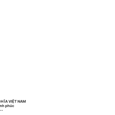
GHĨA VIỆT NAM
ạnh phúc
--