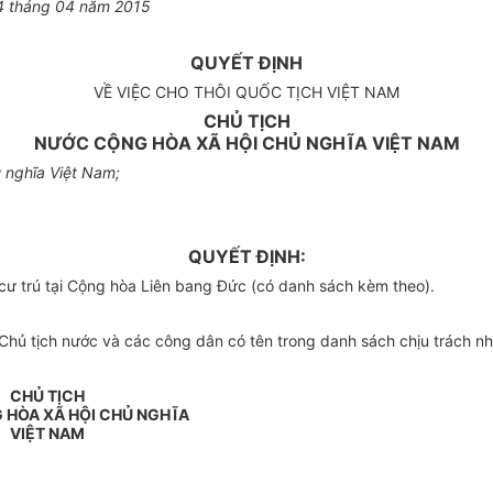
4 tháng 04 năm 2015
QUYẾT ĐỊNH
VỀ VIỆC CHO THÔI QUỐC TỊCH VIỆT NAM
CHỦ TỊCH
NƯỚC CỘNG HÒA XÃ HỘI CHỦ NGHĨA VIỆT NAM
 nghĩa Việt Nam;
QUYẾT ĐỊNH:
cư trú tại Cộng hòa Liên bang Đức (có danh sách kèm theo).
ủ tịch nước và các công dân có tên trong danh sách chịu trách nhi
CHỦ TỊCH
HÒA XÃ HỘI CHỦ NGHĨA
VIỆT NAM