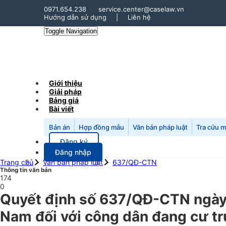
0971.654.238
service.center@caselaw.vn
Hướng dẫn sử dụng
|
Liên hệ
Toggle Navigation
Giới thiệu
Giải pháp
Bảng giá
Bài viết
Bản án
Hợp đồng mẫu
Văn bản pháp luật
Tra cứu 
Đăng ký
Đăng nhập
Trang chủ
Văn bản pháp luật
637/QĐ-CTN
Thông tin văn bản
174
0
Quyết định số 637/QĐ-CTN ngày 
Nam đối với công dân đang cư tr