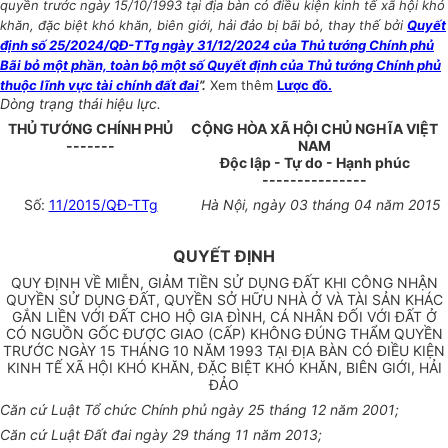
quyền trước ngày 15/10/1993 tại địa bàn có điều kiện kinh tế xã hội khó
khăn, đặc biệt khó khăn, biên giới, hải đảo bị bãi bỏ, thay thế bởi
Quyết
định số 25/2024/QĐ-TTg ngày 31/12/2024 của Thủ tướng Chính phủ
Bãi bỏ một phần, toàn bộ một số Quyết định của Thủ tướng Chính phủ
thuộc lĩnh vực tài chính đất đai
”.
Xem thêm
Lược đồ.
Dòng trạng thái hiệu lực.
THỦ TƯỚNG CHÍNH PHỦ
CỘNG HÒA XÃ HỘI CHỦ NGHĨA VIỆT
-------
NAM
Độc lập - Tự do - Hạnh phúc
---------------
Số:
11/2015/QĐ-TTg
Hà Nội, ngày 03 tháng 04 năm 2015
QUYẾT ĐỊNH
QUY ĐỊNH VỀ MIỄN, GIẢM TIỀN SỬ DỤNG ĐẤT KHI CÔNG NHẬN
QUYỀN SỬ DỤNG ĐẤT, QUYỀN SỞ HỮU NHÀ Ở VÀ TÀI SẢN KHÁC
GẮN LIỀN VỚI ĐẤT CHO HỘ GIA ĐÌNH, CÁ NHÂN ĐỐI VỚI ĐẤT Ở
CÓ NGUỒN GỐC ĐƯỢC GIAO (CẤP) KHÔNG ĐÚNG THẨM QUYỀN
TRƯỚC NGÀY 15 THÁNG 10 NĂM 1993 TẠI ĐỊA BÀN CÓ ĐIỀU KIỆN
KINH TẾ XÃ HỘI KHÓ KHĂN, ĐẶC BIỆT KHÓ KHĂN, BIÊN GIỚI, HẢI
ĐẢO
Căn cứ Luật
Tổ chức
Chính phủ
ngày 25 tháng 12 năm 2001;
Căn cứ Luật
Đất
đai ngày 29 tháng 11 năm 2013;