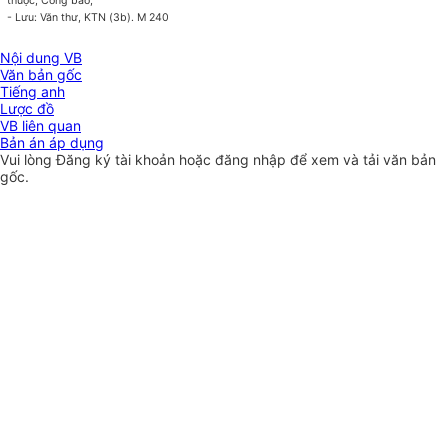
thuộc, Công báo;
- Lưu: Văn thư, KTN (3b). M 240
Nội dung VB
Văn bản gốc
Tiếng anh
Lược đồ
VB liên quan
Bản án áp dụng
Vui lòng
Đăng ký
tài khoản hoặc
đăng nhập
để xem và tải văn bản
gốc.