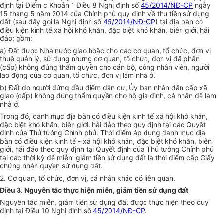
định tại Điểm c Khoản 1 Điều 8 Nghị định số
45/2014/NĐ-CP
ngày
15 tháng 5 năm 2014 của Chính phủ quy định về thu tiền sử dụng
đất (sau đây gọi là Nghị định số
45/2014/NĐ-CP
) tại địa bàn có
điều kiện kinh tế xã hội khó khăn, đặc biệt khó khăn, biên giới, hải
đảo; gồm:
a) Đất được Nhà nước giao hoặc cho các cơ quan, tổ chức, đơn vị
thuê quản lý, sử dụng nhưng cơ quan, tổ chức, đơn vị đã phân
(cấp) không đúng
thẩm quyền
cho cán bộ, công nhân viên, người
lao động của cơ quan, tổ chức, đơn vị làm nhà ở.
b) Đất
do người đứng đầu
điểm
dân cư,
Ủy ban
nhân dân cấp xã
giao (cấp) không đúng thẩm quyền cho hộ gia đình, cá nhân để làm
nhà ở.
Trong đó, danh mục địa bàn có điều kiện kinh tế xã hội khó khăn,
đặc biệt khó khăn, biên giới, hải đảo theo quy định tại các Quyết
định của Thủ tướng Chính phủ. Thời
điểm
áp dụng danh mục địa
bàn có điều kiện kinh tế - xã hội khó khăn, đặc biệt khó khăn, biên
giới, hải đảo theo quy định tại Quyết định của Thủ tướng Chính phủ
tại các thời kỳ để miễn, giảm tiền sử dụng đất là thời
điểm
cấp Giấy
chứng nhận quyền sử dụng đất.
2. Cơ quan,
tổ chức
, đơn vị, cá nhân khác có liên quan.
Điều 3. Nguyên tắc thực hiện miễn, giảm tiền sử dụng đất
Nguyên tắc miễn, giảm tiền sử dụng đất được thực hiện theo quy
định tại Điều 10 Nghị định số
45/2014/NĐ-CP
.