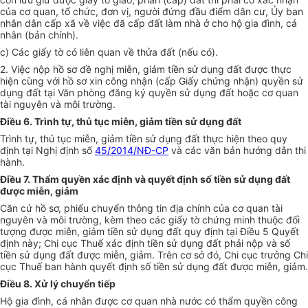
của cơ quan,
tổ chức
, đơn vị, người đứng đầu
điểm
dân cư, Ủy ban
nhân dân cấp xã
về
việc đã cấp đất làm nhà ở cho hộ gia đình, cá
nhân (bản chính).
c) Các giấy tờ có liên quan về thửa đất (nếu có).
2. Việc nộp hồ sơ đề nghị miễn, giảm tiền sử dụng đất được thực
hiện cùng với hồ sơ xin công nhận (cấp Giấy chứng nhận) quyền sử
dụng đất tại Văn phòng đăng ký quyền sử dụng đất hoặc cơ quan
tài nguyên và môi trường.
Điều 6. Trình tự, thủ tục miễn, giảm tiền sử dụng đất
Trình tự, thủ tục miễn, giảm tiền sử dụng đất thực hiện theo quy
định tại Nghị định số
45/2014/NĐ-CP
và các văn bản hướng dẫn thi
hành.
Điều 7. Thẩm quyền xác định và quyết định số tiền sử dụng đất
đ
ượ
c miễn, giảm
Căn cứ hồ sơ, phiếu chuyển thông tin địa chính của cơ quan tài
nguyên và môi trường, kèm theo các giấy tờ chứng minh thuộc đối
tượng được miễn, giảm tiền sử dụng đất quy định tại Điều 5 Quyết
định này; Chi cục Thuế xác định tiền sử dụng đất phải nộp và số
tiền sử dụng đất được miễn, giảm. Trên cơ sở đó, Chi cục trưởng Chi
cục Thuế ban hành quyết định số tiền sử dụng đất được miễn, giảm.
Điều 8. Xử lý chuyển tiếp
Hộ gia đình, cá nhân được cơ quan nhà nước có
thẩm quyền
công