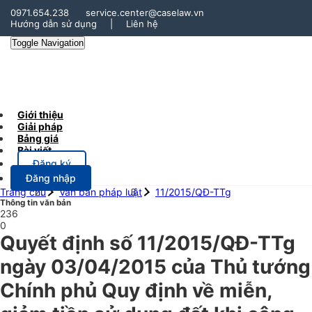
0971.654.238
service.center@caselaw.vn
Hướng dẫn sử dụng
|
Liên hệ
Toggle Navigation
Giới thiệu
Giải pháp
Bảng giá
Bài viết
Đăng ký
Đăng nhập
Trang chủ
Văn bản pháp luật
11/2015/QĐ-TTg
Thông tin văn bản
236
0
Quyết định số 11/2015/QĐ-TTg
ngày 03/04/2015 của Thủ tướng
Chính phủ Quy định về miễn,