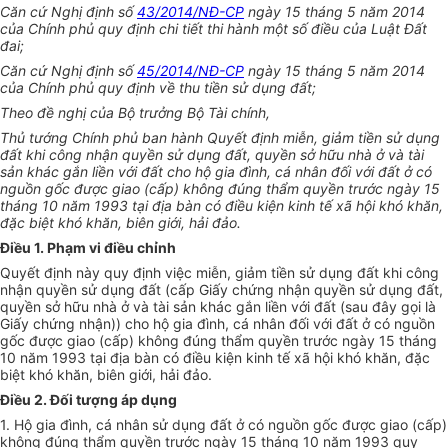
Căn cứ Nghị định số
43/2014/NĐ-CP
ngày 15
tháng
5 năm 2014
của Chính phủ quy định chi tiết thi hành một số điều của Luật
Đất
đai;
Căn cứ Nghị định số
45/2014/NĐ-CP
ngày 15
tháng
5 năm 2014
của Chính phủ quy định
về
thu tiền sử dụng
đất
;
Theo đề nghị của Bộ trưởng Bộ Tài chính,
Thủ tướng
Chính phủ
ban hành Quyết định miễn, giảm tiền sử dụng
đất khi công nhận quyền sử dụng
đất
, quyền sở hữu nhà ở và tài
sản khác gắn liền với đất cho hộ gia đình, cá nhân
đối với
đất ở có
nguồn
gốc được giao (cấp) không đúng thẩm quyền trước ngày 15
tháng 10 năm 1993 tại địa bàn có
điều kiện
kinh tế
xã hội khó khăn,
đặc biệt khó khăn, biên giới, hải đảo.
Điều 1. Phạm vi điều chỉnh
Quyết định này quy định việc miễn, giảm tiền sử dụng đất khi công
nhận quyền sử dụng đất (cấp Giấy chứng nhận quyền sử dụng đất,
quyền sở hữu nhà ở và tài sản khác gắn liền với đất (sau đây gọi là
Giấy chứng nhận)) cho hộ gia đình, cá nhân đối với đất ở có
nguồn
gốc được giao (cấp) không đúng thẩm quyền trước ngày 15 tháng
10 năm 1993 tại địa bàn có điều kiện kinh tế xã hội khó khăn, đặc
biệt khó khăn, biên giới, hải đảo.
Điều 2. Đối tượng áp dụng
1. Hộ gia đình, cá nhân sử dụng đất ở có nguồn gốc được giao (cấp)
không đúng thẩm quyền trước ngày 15 tháng 10 năm 1993 quy