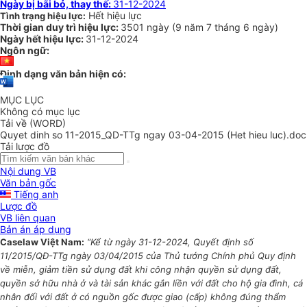
Ngày bị bãi bỏ, thay thế:
31-12-2024
Hết hiệu lực
Tình trạng hiệu lực:
Thời gian duy trì hiệu lực:
3501 ngày
(
9 năm
7 tháng
6 ngày
)
Ngày hết hiệu lực:
31-12-2024
Ngôn ngữ:
Định dạng văn bản hiện có:
MỤC LỤC
Không có mục lục
Tải về (WORD)
Quyet dinh so 11-2015_QD-TTg ngay 03-04-2015 (Het hieu luc).doc
Tải lược đồ
Nội dung VB
Văn bản gốc
Tiếng anh
Lược đồ
VB liên quan
Bản án áp dụng
Caselaw Việt Nam:
“Kể từ ngày 31-12-2024, Quyết định số
11/2015/QĐ-TTg ngày 03/04/2015 của Thủ tướng Chính phủ Quy định
về miễn, giảm tiền sử dụng đất khi công nhận quyền sử dụng đất,
quyền sở hữu nhà ở và tài sản khác gắn liền với đất cho hộ gia đình, cá
nhân đối với đất ở có nguồn gốc được giao (cấp) không đúng thẩm