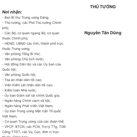
THỦ TƯỚNG
Nơi nhận:
- Ban Bí thư Trung ương Đảng;
- Thủ tướng, các Phó Thủ tướng Chính
phủ;
Nguyễn Tấn Dũng
- Các Bộ, cơ quan ngang Bộ, cơ quan
thuộc Chính phủ;
- HĐND, UBND các tỉnh, thành phố trực
thuộc Trung ương;
- Văn phòng Tổng Bí thư;
- Văn phòng
Chủ
tịch nước;
- Hội đồng Dân tộc và các
Ủy ban
của
Quốc hội;
- Văn phòng Quốc hội;
- Tòa án nhân dân tối cao;
- Viện Kiểm sát nhân dân tối cao;
- Kiểm toán Nhà nước;
- Ủy ban
Giám sát tài chính Quốc gia;
- Ngân hàng Chính sách xã hội;
- Ngân hàng Phát triển Việt Nam;
- Ủy ban
Trung ương Mặt trận Tổ quốc
Việt Nam;
- Cơ quan Trung
ươ
ng của các đoàn thể;
- VPCP: BTCN, các PCN, Trợ lý TTg, TGĐ
Cổng TTĐT, các Vụ, Cục, đơn vị trực