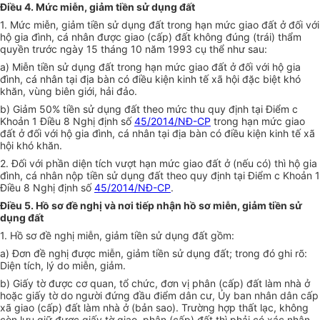
Điều 4. Mức miễn, giảm tiền sử dụng đất
1. Mức miễn, giảm tiền sử dụng đất trong hạn mức giao đất ở đối với
hộ gia đình, cá nhân được giao (cấp) đất không đúng (trái)
thẩm
quyền
trước ngày 15 tháng 10 năm 1993
cụ thể
như sau:
a) Miễn tiền sử dụng đất trong hạn mức giao đất ở đối với hộ gia
đình, cá nhân tại địa bàn có điều kiện kinh tế xã hội đặc biệt khó
khăn, vùng biên giới, hải đảo.
b) Giảm 50% tiền sử dụng đất theo mức thu quy định tại
Điểm
c
Khoản 1 Điều 8 Nghị định số
45/2014/NĐ-CP
trong hạn mức giao
đất ở đối với hộ gia đình, cá nhân tại địa bàn có điều kiện
kinh tế
xã
hội khó khăn.
2. Đối với phần diện tích vượt hạn mức giao đất ở (nếu có) thì hộ gia
đình, cá nhân nộp tiền sử dụng đất theo quy định tại Điểm c Khoản 1
Điều 8 Nghị định số
45/2014/NĐ-CP
.
Điều 5. Hồ sơ đề nghị và nơi tiếp nhận hồ sơ miễn, giảm tiền sử
dụng đất
1. Hồ sơ đề nghị miễn, giảm tiền sử dụng đất gồm:
a) Đơn đề nghị được miễn, giảm tiền sử dụng
đất
; trong đó ghi rõ:
Diện tích, lý do miễn, giảm.
b) Giấy tờ được cơ quan, tổ chức, đơn vị phân (cấp) đất làm nhà ở
hoặc giấy tờ do người đứng đầu
điểm
dân cư, Ủy ban nhân dân
cấp
xã giao (
cấp
) đất làm nhà ở (bản sao).
Trường hợp
thất lạc, không
còn lưu giữ được giấy tờ giao, phân (cấp) đất thì phải có xác nhận